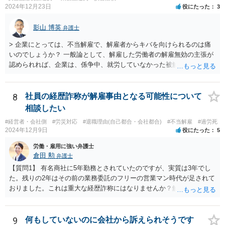
2024年12月23日
役にたった
3
影山 博英
弁護士
> 企業にとっては、不当解雇で、解雇者からキバを向けられるのは痛
いのでしょうか？ 一般論として、解雇した労働者の解雇無効の主張が
認められれば、企業は、係争中、就労していなかった被解雇者の賃金
を遡って支払うことになるわけですから、その意味で、企業が係争を
続けることには小さくないリスクがあります。 したがって、どうして
も復職を受け入れられない事情がある場合や、よほど解雇の有効性に
8
社員の経歴詐称が解雇事由となる可能性について
自信がある場合などは別として、解雇無効で被解雇者から争われた企
相談したい
業にとっては、復職を認めるなり、退職和解するなりして早期解決す
#経営者・会社側
#労災対応
#退職理由(自己都合・会社都合)
#不当解雇
#過労死
ることには、一定の合理性があるといえます。
2024年12月9日
役にたった
5
労働・雇用に強い弁護士
倉田 勲
弁護士
【質問1】 有名商社に5年勤務とされていたのですが、実質は3年でし
た。残りの2年はその前の業務委託のフリーの営業マン時代が足されて
おりました。これは重大な経歴詐称にはなりませんか？解雇は無理で
すか？ →勤続歴が５年か３年かで何かしらの大きな違いがあれば別で
すが、数年程度しか違いがないため、それのみをもって解雇を相当と
するほどの重大な経歴詐称と評価される可能性は低いとは思われま
9
何もしていないのに会社から訴えられそうです