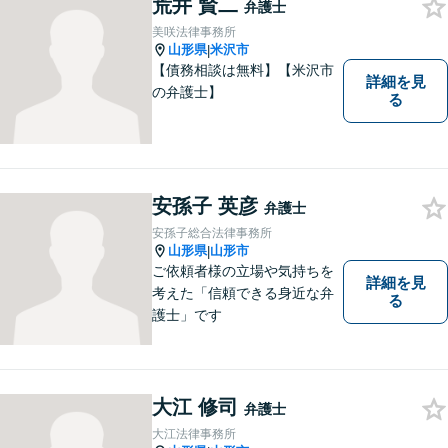
荒井 賢二
弁護士
美咲法律事務所
山形県
米沢市
|
【債務相談は無料】【米沢市
詳細を見
の弁護士】
る
安孫子 英彦
弁護士
安孫子総合法律事務所
山形県
山形市
|
ご依頼者様の立場や気持ちを
詳細を見
考えた「信頼できる身近な弁
る
護士」です
大江 修司
弁護士
大江法律事務所