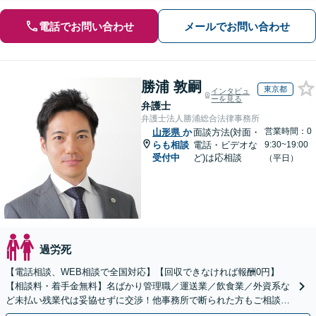
電話でお問い合わせ
メールでお問い合わせ
勝浦 敦嗣
東京都
インタビュ
ーを見る
弁護士
弁護士法人勝浦総合法律事務所
営業時間：0
山形県
か
面談方法(対面・
らも相談
電話・ビデオな
9:30~19:00
受付中
ど)は応相談
（平日）
過労死
【電話相談、WEB相談で全国対応】【回収できなければ報酬0円】
【相談料・着手金無料】名ばかり管理職／運送業／飲食業／外資系な
ど未払い残業代は妥協せずに交渉！他事務所で断られた方もご相談く
ださい。【解決事例が豊富】土曜日も電話受付しています