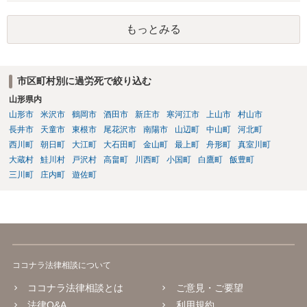
すね。タイムカードの写しがあると進めやすいと思います。 最終出社
とのことで、お時間も限られているかとは思いますが、なるべく手元
もっとみる
にあったほうが弁護士にも相談や依頼をしやすいと思います。
市区町村別に過労死で絞り込む
山形県内
山形市
米沢市
鶴岡市
酒田市
新庄市
寒河江市
上山市
村山市
長井市
天童市
東根市
尾花沢市
南陽市
山辺町
中山町
河北町
西川町
朝日町
大江町
大石田町
金山町
最上町
舟形町
真室川町
大蔵村
鮭川村
戸沢村
高畠町
川西町
小国町
白鷹町
飯豊町
三川町
庄内町
遊佐町
ココナラ法律相談について
ココナラ法律相談とは
ご意見・ご要望
法律Q&A
利用規約