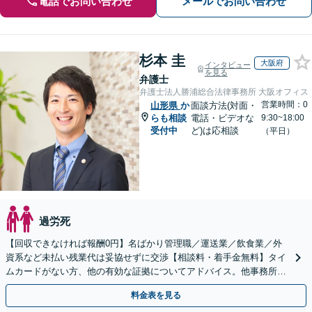
電話でお問い合わせ
メールでお問い合わせ
杉本 圭
大阪府
インタビュー
を見る
弁護士
弁護士法人勝浦総合法律事務所 大阪オフィス
営業時間：0
山形県
か
面談方法(対面・
らも相談
電話・ビデオな
9:30~18:00
受付中
ど)は応相談
（平日）
過労死
【回収できなければ報酬0円】名ばかり管理職／運送業／飲食業／外
資系など未払い残業代は妥協せずに交渉【相談料・着手金無料】タイ
ムカードがない方、他の有効な証拠についてアドバイス。他事務所で
断られた方もご相談ください。あなたの権利を守ります！
料金表を見る