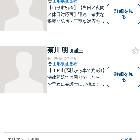
山形県
山形市
|
【山形市密着】【当日／夜間
詳細を見
／休日対応可】迅速・確実な
る
提案と親切・丁寧な対応をい
たします。必ず皆様のお力に
なりますので、お気軽にご相
談下さい。【法テラス利用
可】不安や問題について法的
菊川 明
弁護士
リスクを説明し、見通しを立
菊川明法律事務所
て、より良い解決に導くお手
山形県
山形市
|
伝いをいたします。
【ＪＲ山形駅から車で約5分】
詳細を見
法律問題でお困りでしたら、
る
お早めに弁護士にご相談くだ
さい。 依頼者様の抱えていら
っしゃる不安や、ご希望を丁
寧にお伺いいたします。
エリア
山形県
変更