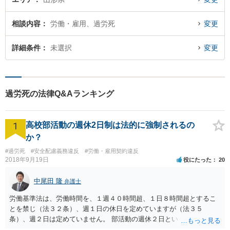
相談内容
労働・雇用、過労死
変更
詳細条件
未選択
変更
過労死の法律Q&Aランキング
1
高校部活動の週休2日制は法的に強制されるの
か？
#過労死
#安全配慮義務違反
#労働・雇用契約違反
2018年9月19日
役にたった
20
中尾田 隆
弁護士
労働基準法は、労働時間を、１週４０時間超、１日８時間超とするこ
とを禁じ（法３２条）、週１日の休日を定めていますが（法３５
条）、週２日は定めていません。 部活動の週休２日というのは、スポ
ーツ庁の指針のことと思われますが、法的拘束力はありません。つま