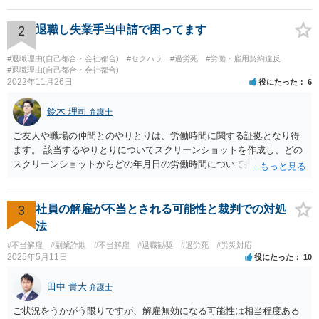
り週休2日とするか、しないか、もっと別の制度とするかは、各教育委
員会や学校の判断に委ねられています。 したがって、生徒の保護者会
2
退職し失業手当申請で困ってます
と、学校とで、生徒の健全育成のためにスポーツ庁の指針を遵守して
もらいたいなどと、交渉してもらうことが良いと考えられます。 もち
#退職理由(自己都合・会社都合)
#セクハラ
#過労死
#労働・雇用契約違反
ろん、保護者の間でも、週休2日制を認める意見と、反対の意見と対立
#退職理由(自己都合・会社都合)
2022年11月26日
役にたった
6
することは予想されますが、そういったことも含めて話し合いをする
ことが必要と思われます。
鈴木 理司
弁護士
ご友人や職場の仲間とのやりとりは、労働時間に関する証拠となり得
ます。 該当するやりとりについてスクリーンショットを作成し、どの
スクリーンショットからどの年月日の労働時間について推定できるか
報告書にまとめ、ハローワークに提出しましょう。
3
社員の解雇が不当とされる可能性と裁判での対処
法
#不当解雇
#副業詐欺
#不当解雇
#退職勧奨
#過労死
#労災対応
2025年5月11日
役にたった
10
田中 貴大
弁護士
ご状況をうかがう限りですが、解雇無効になる可能性は相当程度ある