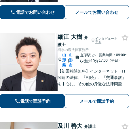
立場に立った解決をご提案します。
【休日・夜間相談可】
電話でお問い合わせ
メールでお問い合わせ
細江 大樹
弁
インタビューを
見る
護士
樹氷の森法律事務所
山
山
山形駅
か
営業時間：09:00~
形
形
|
17:00（平日）
ら徒歩10分
県
市
【初回相談無料】インターネット・IT
関連の法律、『相続』、『交通事故』
を中心に、その他の身近な法律問題も
広く取り扱っております。一人で悩ま
ず、まずはお気軽にご相談ください
電話で面談予約
メールで面談予約
【オンライン相談可能】【完全個室】
【駐車場あり】【山形駅11分】
及川 善大
弁護士