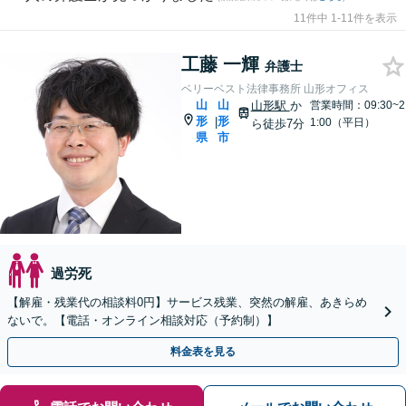
11件中 1-11件を表示
工藤 一輝
弁護士
ベリーベスト法律事務所 山形オフィス
山
山
山形駅
か
営業時間：09:30~2
形
形
|
1:00（平日）
ら徒歩7分
県
市
過労死
【解雇・残業代の相談料0円】サービス残業、突然の解雇、あきらめ
ないで。【電話・オンライン相談対応（予約制）】
料金表を見る