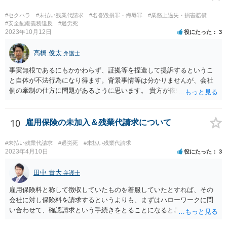
す。どうしてもその社員に離職してほしいということであれば、解決
金を積んだ退職勧奨を含めて顧問弁護士とよくご相談ください。
#セクハラ
#未払い残業代請求
#名誉毀損罪・侮辱罪
#業務上過失・損害賠償
#安全配慮義務違反
#過労死
2023年10月12日
役にたった
3
髙橋 俊太
弁護士
事実無根であるにもかかわらず、証拠等を捏造して提訴するというこ
と自体が不法行為になり得ます。背景事情等は分かりませんが、会社
側の牽制の仕方に問題があるように思います。 貴方が依頼している弁
護士から通知文を送ったということなので、その弁護士と具体的に打
ち合わせをなさるのがよいでしょう。
10
雇用保険の未加入＆残業代請求について
#未払い残業代請求
#過労死
#未払い残業代請求
2023年4月10日
役にたった
3
田中 貴大
弁護士
雇用保険料と称して徴収していたものを着服していたとすれば、その
会社に対し保険料を請求するというよりも、まずはハローワークに問
い合わせて、確認請求という手続きをとることになると思います。 残
業代を請求するにあたっては、やはり労働時間の記録がとても大切で