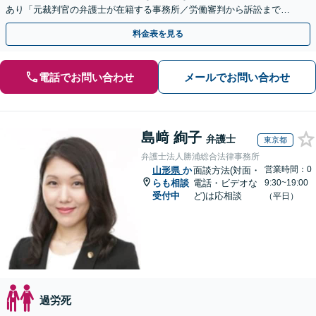
あり「元裁判官の弁護士が在籍する事務所／労働審判から訴訟まで、
裁判官経験を活かした最適な戦略を立案」
料金表を見る
電話でお問い合わせ
メールでお問い合わせ
島﨑 絢子
弁護士
東京都
弁護士法人勝浦総合法律事務所
営業時間：0
山形県
か
面談方法(対面・
らも相談
電話・ビデオな
9:30~19:00
受付中
ど)は応相談
（平日）
過労死