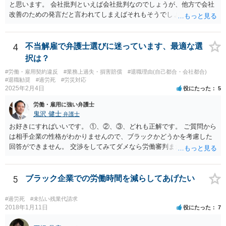
と思います。 会社批判といえば会社批判なのでしょうが、他方で会社
改善のための発言だと言われてしまえばそれもそうでしょうし、厳し
い状況にあるのは間違いないでしょう。
4
不当解雇で弁護士選びに迷っています、最適な選
択は？
#労働・雇用契約違反
#業務上過失・損害賠償
#退職理由(自己都合・会社都合)
#退職勧奨
#過労死
#労災対応
2025年2月4日
役にたった
5
労働・雇用に強い弁護士
鬼沢 健士
弁護士
お好きにすればいいです。 ①、②、③、どれも正解です。 ご質問から
は相手企業の性格がわかりませんので、ブラックかどうかを考慮した
回答ができません。 交渉をしてみてダメなら労働審判または訴訟とし
たところで、 デメリットはありません。 付け加えるなら、早期解決希
望（金銭）なら労働審判。 時間がかかってもいいなら訴訟でしょう。
労働審判でも解決しないことがありますが、この場合には自動的に訴
5
ブラック企業での労働時間を減らしてあげたい
訟です。 それから労働審判ですと、基本的にはあんおんあんさんも裁
判所に行く必要があります。 裁判所に行きたくないという場合には訴
#過労死
#未払い残業代請求
訟がいいです。 このあたりを総合的に考え、弁護士と話したときの相
2018年1月11日
役にたった
7
性も踏まえて決めましょう。