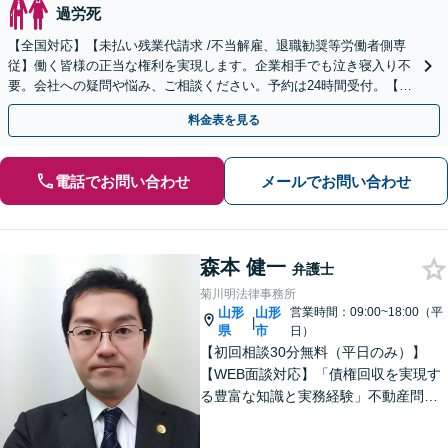
過労死
【全国対応】【未払い残業代請求 /不当解雇、退職勧奨等労働者側専
従】働く皆様の正当な権利を実現します。企業相手でも泣き寝入り不
要。会社への疑問や悩み、ご相談ください。予約は24時間受付。【初
回面談無料】【夜間・休日対応可】
料金表を見る
電話でお問い合わせ
メールでお問い合わせ
森本 健一
弁護士
菊川明法律事務所
山形
山形
営業時間：09:00~18:00（平
|
県
市
日）
【初回相談30分無料（平日のみ）】
【WEB面談対応】「債権回収を実現す
る豊富な知識と実務経験」不動産問
題：賃貸借契約書の作成から入居者と
のトラブル対応まで、オーナーさまの