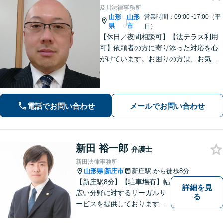
及川法律事務所
山形
山形
営業時間：09:00~17:00（平
|
県
市
日）
【休日／夜間相談可】【法テラス利用
可】依頼者の方に寄り添った対応を心
がけています。お困りの方は、お気軽
にご相談ください。
電話でお問い合わせ
メールでお問い合わせ
新田 裕一郎
弁護士
新田法律事務所
山形県
新庄市
新庄駅
から徒歩8分
|
【新庄駅8分】【駐車場有】幅
詳細を見
広い分野に対するリーガルサ
る
ービスを提供しております。
「依頼者のために何ができる