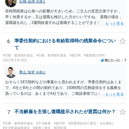
石畑 晶彦
弁護士
長時間残業は心身への影響が大きいため，ご主人の意思次第ですが，
早く休業するか，又は退職も検討した方がいいですね。 退職の場合，
退職届を出し，2週間経過すれば退職することができます。これは会社
の意向は関係ありません。 もっとも，禍根を残すことなくという希望
であれば，十分な引き継ぎを行った上で，退職することで後々のトラ
ブルは防ぐことが可能です。
6
準委任契約における有給取得時の残業命令につい
て
#労働・雇用契約違反
#労働・雇用契約違反
#過労死
#業務委託契約
2022年3月19日
役にたった
7
青山 知史
弁護士
おそらくSES契約などの事案かと思われますが、準委任契約はあくま
で、A社とB社との間の契約であり、150時間の労務提供をする義務を
負っているのは、あくまでA社であり、ご相談者様ではありません。
また、有給休暇は労働者に認められた権利ですので、ご相談者様にお
いて、有給休暇の使用が制限されたり、また、休んだ分の労働を余計
に提供する義務はありません。 ご相談者様が有給休暇を使うことで、
7
不当解雇を主張し復職提示されたが意図は何か？
準委任契約上の労務提供時間を下回る恐れがある場合には、A社におい
て、代替要員を提供するなどすればよく、また、こうした有給休暇を
#労働・雇用契約違反
#不当解雇
#過労死
#退職理由(自己都合・会社都合)
支える体制を作ること自体、会社側の義務であるとも言えます。
#安全配慮義務違反
#業務上過失・損害賠償