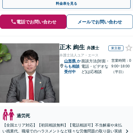
料金表を見る
電話でお問い合わせ
メールでお問い合わせ
正木 絢生
弁護士
東京都
弁護士法人ユア・エース
営業時間：0
山形県
か
面談方法(対面・
らも相談
電話・ビデオな
9:00~18:00
受付中
ど)は応相談
（平日）
過労死
【全国エリア対応】【初回相談無料】【電話相談可】不当解雇や未払
い残業代、職場でのハラスメントなど様々な労働問題の取り扱い実績