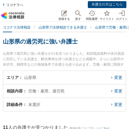
弁護士の方はこちら
ココナラへ
投稿する
探す
閲覧履歴
マイリスト
ログイン
ココナラ法律相談
山形県で法律相談できる弁護士
山形県で労働・雇用
山形県の過労死に強い弁護士
山形県で過労死に強い弁護士が11名見つかりました。初回面談無料や休日面談
に対応している弁護士、解決事例を持つ弁護士なども掲載中。さらに山形市や
米沢市、鶴岡市などの地域条件で弁護士を絞り込めます。労働・雇用に関係す
る不当解雇や退職勧奨、内定取消等の細かな分野での絞り込み検索もでき便利
です。特にベリーベスト法律事務所 山形オフィスの工藤 一輝弁護士や菊川明法
エリア
山形県
変更
律事務所の森本 健一弁護士、樹氷の森法律事務所の細江 大樹弁護士のプロフィ
ール情報や弁護士費用、強みなどが注目されています。『山形県で土日や夜間
相談内容
労働・雇用、過労死
変更
に発生した過労死のトラブルを今すぐに弁護士に相談したい』『過労死のトラ
ブル解決の実績豊富な近くの弁護士を検索したい』『初回相談無料で過労死を
法律相談できる山形県内の弁護士に相談予約したい』などでお困りの相談者さ
詳細条件
未選択
変更
んにおすすめです。
11
人の弁護士が見つかりました
(検索結果について詳しくは
こちら
)