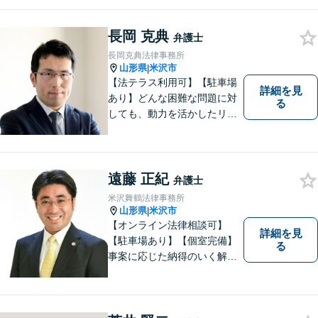
かをとことん考え、最善の法
律サポートを提供する」こと
長岡 克典
を常に意識し、依頼者のお悩
弁護士
み解決に全力を注ぎます。ま
長岡克典法律事務所
ずは、お気軽にご相談くださ
山形県
米沢市
|
い。
【法テラス利用可】【駐車場
詳細を見
あり】どんな困難な問題に対
る
しても、動力を活かしたリー
ガルサービスをご提供させて
いただきます。ご依頼いただ
いた案件は1日でも早く解決す
るよう努力することで早期解
遠藤 正紀
弁護士
決を目指します。 お気軽にご
米沢舞鶴法律事務所
相談ください。
山形県
米沢市
|
【オンライン法律相談可】
詳細を見
【駐車場あり】【個室完備】
る
事案に応じた納得のいく解決
をサポートします！