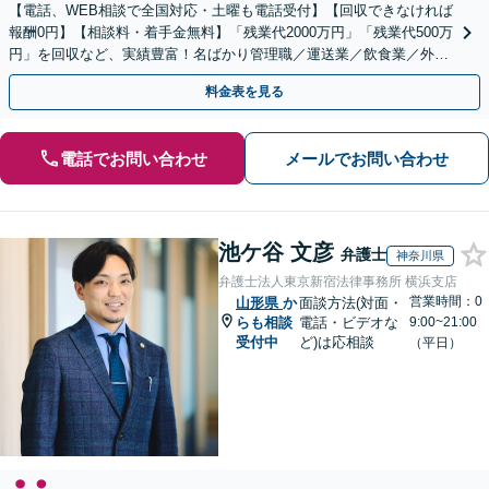
【電話、WEB相談で全国対応・土曜も電話受付】【回収できなければ
報酬0円】【相談料・着手金無料】「残業代2000万円」「残業代500万
円」を回収など、実績豊富！名ばかり管理職／運送業／飲食業／外資
系など妥協せずに交渉！他で断られた方も対応。
料金表を見る
電話でお問い合わせ
メールでお問い合わせ
池ケ谷 文彦
弁護士
神奈川県
弁護士法人東京新宿法律事務所 横浜支店
営業時間：0
山形県
か
面談方法(対面・
らも相談
電話・ビデオな
9:00~21:00
受付中
ど)は応相談
（平日）