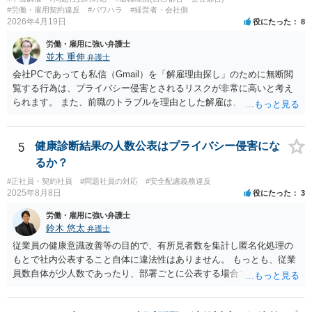
#労働・雇用契約違反
#パワハラ
#経営者・会社側
2026年4月19日
役にたった
8
労働・雇用に強い弁護士
並木 重伸
弁護士
会社PCであっても私信（Gmail）を「解雇理由探し」のために無断閲
覧する行為は、プライバシー侵害とされるリスクが非常に高いと考え
られます。 また、前職のトラブルを理由とした解雇は、 採用時に虚偽
の申告をした等でない限り、現在の解雇事由にはなりません。 今後は
メールの内容には触れず、現在の「素行の悪さ」に関する事情を具体
的に記録してください。注意・指導を繰り返しても改善されないとい
5
健康診断結果の人数公表はプライバシー侵害にな
うプロセスを積み上げ、段階的に懲戒や退職勧奨を検討するのが安全
るか？
な進め方です。
#正社員・契約社員
#問題社員の対応
#安全配慮義務違反
2025年8月8日
役にたった
3
労働・雇用に強い弁護士
鈴木 悠太
弁護士
従業員の健康意識改善等の目的で、有所見者数を集計し匿名化処理の
もとで社内公表すること自体に違法性はありません。 もっとも、従業
員数自体が少人数であったり、部署ごとに公表する場合で特定の部署
が少人数である場合等には、個人が事実上特定されてしまう可能性が
あり、その場合は違法性を帯びることになります。 少人数部署がある