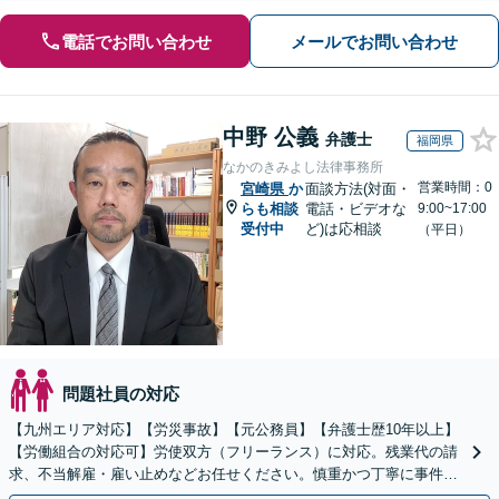
電話でお問い合わせ
メールでお問い合わせ
中野 公義
弁護士
福岡県
なかのきみよし法律事務所
営業時間：0
宮崎県
か
面談方法(対面・
らも相談
電話・ビデオな
9:00~17:00
受付中
ど)は応相談
（平日）
問題社員の対応
【九州エリア対応】【労災事故】【元公務員】【弁護士歴10年以上】
【労働組合の対応可】労使双方（フリーランス）に対応。残業代の請
求、不当解雇・雇い止めなどお任せください。慎重かつ丁寧に事件解
決へと進めます。