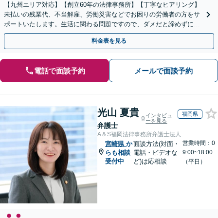
【九州エリア対応】【創立60年の法律事務所】【丁寧なヒアリング】
未払いの残業代、不当解雇、労働災害などでお困りの労働者の方をサ
ポートいたします。生活に関わる問題ですので、ダメだと諦めずに、
しっかりと労働者の権利を主張していきましょう。
料金表を見る
電話で面談予約
メールで面談予約
光山 夏貴
福岡県
インタビュ
ーを見る
弁護士
A＆S福岡法律事務所弁護士法人
営業時間：0
宮崎県
か
面談方法(対面・
らも相談
電話・ビデオな
9:00~18:00
受付中
ど)は応相談
（平日）