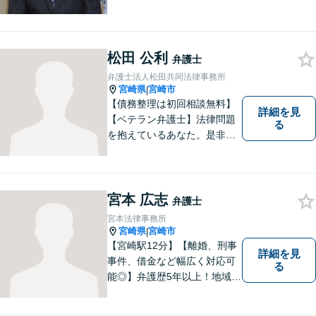
に先入観を持たずに耳を傾
け，アドバイス致します。お
引き受けした案件について
は，依頼者が希望されるベス
松田 公利
弁護士
トな解決に至るよう最善を尽
弁護士法人松田共同法律事務所
くします。お気軽にご相談く
宮崎県
宮崎市
|
ださい。
【債務整理は初回相談無料】
詳細を見
【ベテラン弁護士】法律問題
る
を抱えているあなた。是非一
度ご相談ください。
宮本 広志
弁護士
宮本法律事務所
宮崎県
宮崎市
|
【宮崎駅12分】【離婚、刑事
詳細を見
事件、借金など幅広く対応可
る
能◎】弁護歴5年以上！地域に
密着し、一人一人に向き合い
事件を解決してまいります。