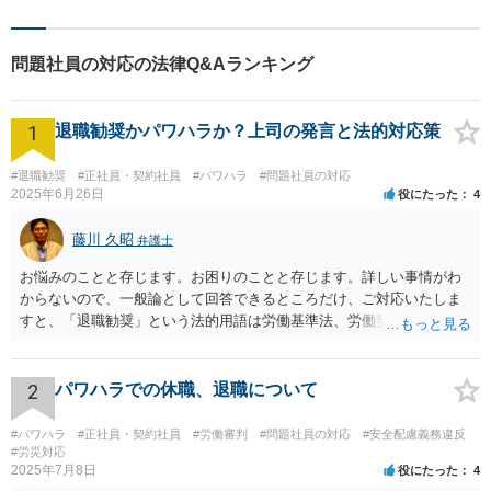
問題社員の対応の法律Q&Aランキング
1
退職勧奨かパワハラか？上司の発言と法的対応策
#退職勧奨
#正社員・契約社員
#パワハラ
#問題社員の対応
2025年6月26日
役にたった
4
藤川 久昭
弁護士
お悩みのことと存じます。お困りのことと存じます。詳しい事情がわ
からないので、一般論として回答できるところだけ、ご対応いたしま
すと、「退職勧奨」という法的用語は労働基準法、労働契約法上は存
在しないのです。法的に違法な退職勧奨・強要といえるためには、退
職を求めただけではなく、本人が退職を明確に拒否しているにもかか
わらず、その後でも執拗に退職を強く求めることです。 職場のパワー
2
パワハラでの休職、退職について
ハラスメントとは、同じ職場で働く者に対し、職務上の地位や人間関
係などの職場内の優位性を背景に、業務の適正な範囲を超えて、精神
#パワハラ
#正社員・契約社員
#労働審判
#問題社員の対応
#安全配慮義務違反
的・身体的苦痛を与える又は職場環境を悪化させる行為をいいます。
#労災対応
2025年7月8日
役にたった
4
パワハラの事案は、証拠などをもとにしながら、直接具体的なお話を