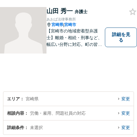
お困りごとがあれば、お気軽
にご相談ください。迅速・適
山田 秀一
弁護士
切な解決を目指し尽力しま
あおば法律事務所
す。
宮崎県
宮崎市
|
【宮崎市の地域密着型弁護
詳細を見
士】離婚・相続・刑事など、
る
幅広い分野に対応。町の皆様
を平穏な暮らしへと導きま
す。問題はお一人で抱え込む
ことなく、お気軽にご相談く
ださい。きっと道が開けま
す。
エリア
宮崎県
変更
相談内容
労働・雇用、問題社員の対応
変更
詳細条件
未選択
変更