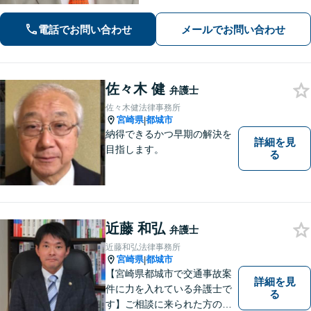
き合い伴走いたします。不安や迷い
に、確かな指針を。お気軽にご相談く
電話でお問い合わせ
メールでお問い合わせ
ださい。
佐々木 健
弁護士
佐々木健法律事務所
宮崎県
都城市
|
納得できるかつ早期の解決を
詳細を見
目指します。
る
近藤 和弘
弁護士
近藤和弘法律事務所
宮崎県
都城市
|
【宮崎県都城市で交通事故案
詳細を見
件に力を入れている弁護士で
る
す】ご相談に来られた方の話