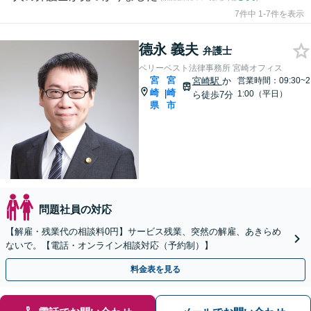
7件中 1-7件を表示
德永 義夫
弁護士
ベリーベスト法律事務所 宮崎オフィス
宮
宮
宮崎駅
か
営業時間：09:30~2
崎
崎
|
1:00（平日）
ら徒歩7分
県
市
問題社員の対応
【解雇・残業代の相談料0円】サービス残業、突然の解雇、あきらめ
ないで。【電話・オンライン相談対応（予約制）】
料金表を見る