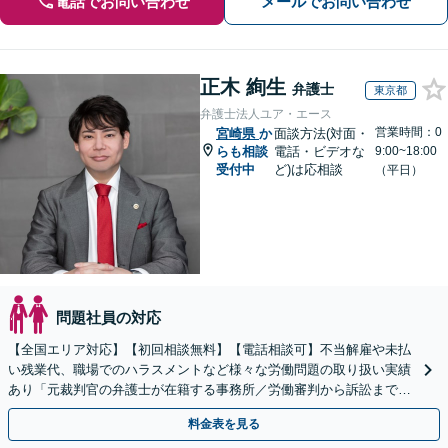
電話でお問い合わせ
メールでお問い合わせ
正木 絢生
弁護士
東京都
弁護士法人ユア・エース
営業時間：0
宮崎県
か
面談方法(対面・
らも相談
電話・ビデオな
9:00~18:00
受付中
ど)は応相談
（平日）
問題社員の対応
【全国エリア対応】【初回相談無料】【電話相談可】不当解雇や未払
い残業代、職場でのハラスメントなど様々な労働問題の取り扱い実績
あり「元裁判官の弁護士が在籍する事務所／労働審判から訴訟まで、
裁判官経験を活かした最適な戦略を立案」
料金表を見る