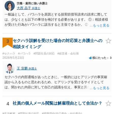
お伺いして、法的に正確に分析する必要があります。本件の言動が、
労働・雇用に強い弁護士
これらに該当するかどうか、証拠に基づいて、子細な分析と慎重な対
大西 晶子
弁護士
応が必要です。客観的証拠が不可欠です。 法的に正確に分析されたい
一般論として、パワハラを原因とする損害賠償等請求の請求に際して
場合には、労務管理と労働法に精通し、上記に関連した法理等にも通
は、少なくとも以下の事項を検討する必要があります。 ①：相談者様
じた弁護士等に相談し、証拠をもとにしながら具体的な話をなさった
が受けた行為がパワハラに該当すると主張できるか。 ②：会社が、当
上で、今後の対応を検討するべきです。良い解決になりますよう祈念
該パワハラ行為を認識していたにもかかわらず、適切な対策を怠った
しております。
と主張できるか。 ③：当該パワハラ行為のせいで相談者様が適応障害
を患ったと主張できるか。 ④：①②③の主張を裏付ける証拠がどの程
3
セクハラ誤解を受けた場合の対応策と弁護士への
度充実しているか。 ⑤：未払残業代等、会社に対して他に請求できそ
相談タイミング
うなものはあるか。 ①～③により、パワハラ行為をした本人/会社の両
#セクハラ
#パワハラ
#問題社員の対応
#経営者・会社側
方に対して損害賠償等を請求できるか否かが変わってきます。 ④によ
2026年5月23日
役にたった
3
り、交渉のみで妥協べきか、訴訟も見据えて徹底的に責任追求できそ
うかを検討することになります。 また、会社に対して他に請求できそ
王 宣麟
弁護士
うなものがあれば（⑤）、パワハラの証拠が多少不足していたとして
も、併せて請求することによって、解決金の増額事由として扱うこと
セクハラの内部通報があったときに、一般的にはヒアリングの事実確
を検討する余地があります。 具体的なご事情が分からないため、抽象
認から入るものと思われるため、ヒアリングを受けるサイドとして
的な説明にとどまり申し訳ありません。 ただ、パワハラを原因とする
は、聞かれた内容に対して自己の認識を伝え、事実と異なることに関
労働トラブルをご自身で対応することは、ご負担が大きいかと存じま
しては否認をすべきでしょう（証拠があるなら証拠も見せながら）。
すので、弁護士への相談をお勧めいたします。
会社側でセクハラの事実があったと認定した場合は、単なる警告・指
導だけでなく、懲戒処分等が行われる可能性もありますので、そのよ
4
社員の個人メール閲覧は解雇理由として合法か？
うな不利益な処分が行われたタイミングで弁護士の相談されるのが良
いのではないかと思います。
#不当解雇
#問題社員の対応
#退職理由(自己都合・会社都合)