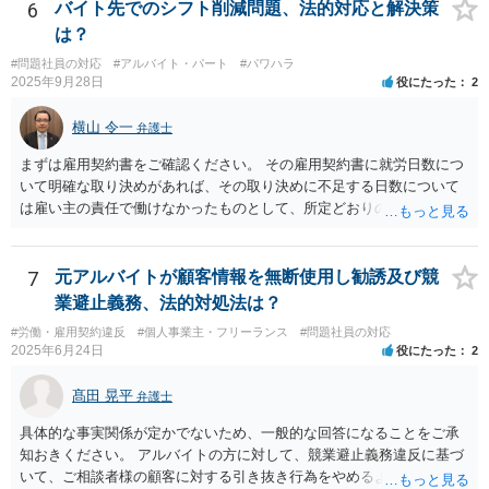
場合はより大きなグループ（企業全体）単位での公表にする、結果数
6
バイト先でのシフト削減問題、法的対応と解決策
をぼかして「約●％」とする等の工夫が、より特定回避に資するかもし
は？
れません。
#問題社員の対応
#アルバイト・パート
#パワハラ
2025年9月28日
役にたった
2
横山 令一
弁護士
まずは雇用契約書をご確認ください。 その雇用契約書に就労日数につ
いて明確な取り決めがあれば、その取り決めに不足する日数について
は雇い主の責任で働けなかったものとして、所定どおりの賃金（民法5
36条2項）、又は、平均賃金の6割に相当する休業手当（労働基準法26
条）を請求できる可能性があります。ただ、自分からシフトの希望日
数を減らした分については難しいでしょう。 特に後者については、違
7
元アルバイトが顧客情報を無断使用し勧誘及び競
反した場合は労働基準監督署に申告して雇い主に指導をしてもらう手
業避止義務、法的対処法は？
続が用意されています（労働基準法104条）。 前者については労働基
#労働・雇用契約違反
#個人事業主・フリーランス
#問題社員の対応
準監督署の管轄外ですので、弁護士に請求を依頼したり、裁判所に民
2025年6月24日
役にたった
2
事訴訟や労働審判を申し立てたりする方法を取ることになるでしょ
う。
髙田 晃平
弁護士
具体的な事実関係が定かでないため、一般的な回答になることをご承
知おきください。 アルバイトの方に対して、競業避止義務違反に基づ
いて、ご相談者様の顧客に対する引き抜き行為をやめるように求める