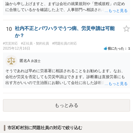
論から申し上げますと、まずは会社の就業規則や「懲戒規程」の定め
に合致しているかを確認した上で、人事部門へ相談されることが最優
先となります。 その上で、いきなりの懲戒解雇は法的ハードルが高い
ものの、重い懲戒処分の対象には十分なり得ます。 名誉や評価の回復
については、会社側に「部下の不正行為による情報漏洩」と正式に認
10
社内不正とパワハラでうつ病、労災申請は可能
定させ、誤認した他部署への適切なフォローや周知を求めるのが有効
か？
です。 あるいは、懲戒があったことを社内で周知される手続があるの
#労災対応
#正社員・契約社員
#問題社員の対応
ならば、それにより軽微ながら回復はできるかもしれません。 さらに
2025年12月16日
役にたった
1
個人としても、相手に対してプライバシー侵害等に基づく損害賠償
（慰謝料）を請求する選択肢がありえます（ただし、金額は多額にな
匿名A
弁護士
らない可能性があります。）。
そうであれば早めに労基署に相談されることをお勧めします。なお、
会社が労災を否定しても労災申請はできます。診断書は直接労基にも
出す方がいいので主治医にお願いして会社に出した診断書の写しをも
らっておきましょう。
もっとみる
市区町村別に問題社員の対応で絞り込む