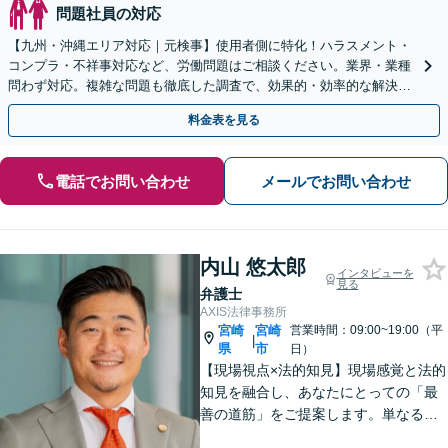
問題社員の対応
【九州・沖縄エリア対応｜元検事】使用者側に特化！ハラスメント・
コンプラ・不祥事対応など、労働問題はご相談ください。業界・業種
問わず対応。複雑な問題も徹底した調査で、効果的・効率的な解決を
目指します。セカンドオピニオン可【休日・夜間相談可】
料金表を見る
電話でお問い合わせ
メールでお問い合わせ
内山 悠太郎
インタビューを
見る
弁護士
AXIS法律事務所
宮崎
宮崎
営業時間：09:00~19:00（平
|
県
市
日）
【現場視点×法的知見】現場感覚と法的
知見を融合し、あなたにとっての「最
善の道筋」をご提案します。単なるリ
スク指摘ではなく、解決まで誠実に向