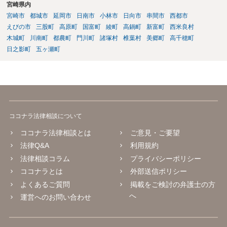
宮崎県内
宮崎市
都城市
延岡市
日南市
小林市
日向市
串間市
西都市
えびの市
三股町
高原町
国富町
綾町
高鍋町
新富町
西米良村
木城町
川南町
都農町
門川町
諸塚村
椎葉村
美郷町
高千穂町
日之影町
五ヶ瀬町
ココナラ法律相談について
ココナラ法律相談とは
ご意見・ご要望
法律Q&A
利用規約
法律相談コラム
プライバシーポリシー
ココナラとは
外部送信ポリシー
よくあるご質問
掲載をご検討の弁護士の方
へ
運営へのお問い合わせ