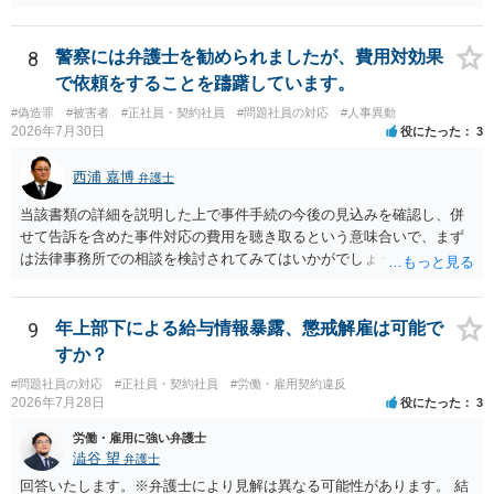
ことや損害賠償請求を行うことが考えられます。 同じ駅のエリアにお
いてネイルサロンを開業していることや、同意なく顧客の電話番号やL
INEアカウント、メールアドレス等を持ち出して勧誘をしていることに
8
警察には弁護士を勧められましたが、費用対効果
ついては、競業避止義務に違反しているものと考えられます。 もっと
で依頼をすることを躊躇しています。
も、正式には退職していないものの、出社もしていないということで
#偽造罪
#被害者
#正社員・契約社員
#問題社員の対応
#人事異動
すと、在職中か退職扱いとなるかで争いになり、競業避止義務条項の
2026年7月30日
役にたった
3
有効性が問題になるところであり、損害賠償請求を行うにしても損害
の主張・立証が容易ではないため、労働法を扱う弁護士にご相談され
西浦 嘉博
弁護士
るのがよいと思われます。
当該書類の詳細を説明した上で事件手続の今後の見込みを確認し、併
せて告訴を含めた事件対応の費用を聴き取るという意味合いで、まず
は法律事務所での相談を検討されてみてはいかがでしょうか。 上記、
ご参考ください。
9
年上部下による給与情報暴露、懲戒解雇は可能で
すか？
#問題社員の対応
#正社員・契約社員
#労働・雇用契約違反
2026年7月28日
役にたった
3
労働・雇用に強い弁護士
澁谷 望
弁護士
回答いたします。※弁護士により見解は異なる可能性があります。 結