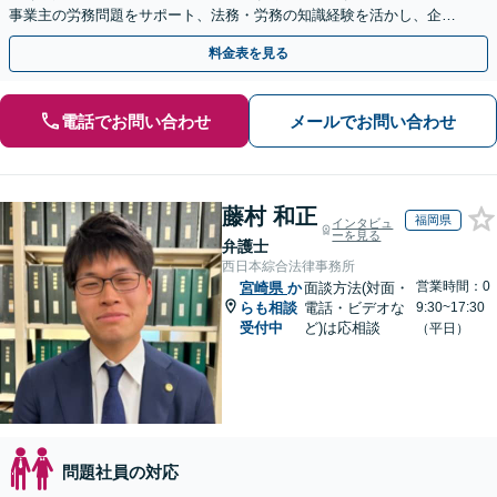
事業主の労務問題をサポート、法務・労務の知識経験を活かし、企業
側から御社の労働問題解決に尽力します。
料金表を見る
電話でお問い合わせ
メールでお問い合わせ
藤村 和正
福岡県
インタビュ
ーを見る
弁護士
西日本綜合法律事務所
営業時間：0
宮崎県
か
面談方法(対面・
らも相談
電話・ビデオな
9:30~17:30
受付中
ど)は応相談
（平日）
問題社員の対応