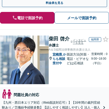
料金表を見る
電話で面談予約
メールで面談予約
柴田 啓介
福岡県
インタビュ
ーを見る
弁護士
A＆S福岡法律事務所弁護士法人
営業時間：0
宮崎県
か
面談方法(対面・
らも相談
電話・ビデオな
9:00~18:00
受付中
ど)は応相談
（平日）
問題社員の対応
【九州・西日本エリア対応（Web面談対応可）】【16年間の裁判官経
験あり／労働紛争経験多数】【話しやすく相談しやすい】法人・個人