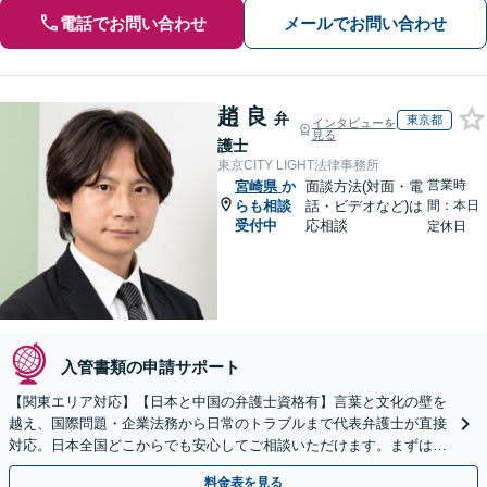
電話でお問い合わせ
メールでお問い合わせ
趙 良
弁
東京都
インタビューを
見る
護士
東京CITY LIGHT法律事務所
営業時
宮崎県
か
面談方法(対面・電
らも相談
話・ビデオなど)は
間：本日
受付中
応相談
定休日
入管書類の申請サポート
【関東エリア対応】【日本と中国の弁護士資格有】言葉と文化の壁を
越え、国際問題・企業法務から日常のトラブルまで代表弁護士が直接
対応。日本全国どこからでも安心してご相談いただけます。まずは一
歩を踏み出してみませんか。【初回相談無料】
料金表を見る