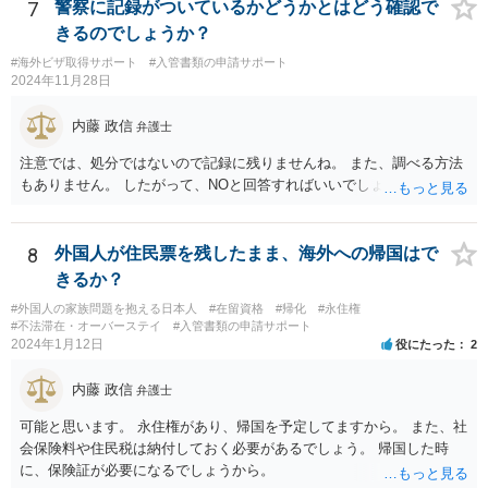
7
警察に記録がついているかどうかとはどう確認で
きるのでしょうか？
#海外ビザ取得サポート
#入管書類の申請サポート
2024年11月28日
内藤 政信
弁護士
注意では、処分ではないので記録に残りませんね。 また、調べる方法
もありません。 したがって、NOと回答すればいいでしょう。
8
外国人が住民票を残したまま、海外への帰国はで
きるか？
#外国人の家族問題を抱える日本人
#在留資格
#帰化
#永住権
#不法滞在・オーバーステイ
#入管書類の申請サポート
2024年1月12日
役にたった
2
内藤 政信
弁護士
可能と思います。 永住権があり、帰国を予定してますから。 また、社
会保険料や住民税は納付しておく必要があるでしょう。 帰国した時
に、保険証が必要になるでしょうから。