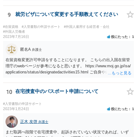
9
就労ビザについて変更する手順教えてください
#在留資格
#入管書類の申請サポート
#外国人雇用する経営者・会社
#外国人労働者
2023年7月16日
役にたった
1
匿名A
弁護士
在留資格変更許可申請をすることになります。 こちらの出入国在留管
理庁のwebページが参考になると思います。 https://www.moj.go.jp/isa/
applications/status/designatedactivities15.html ご自身や内定先企業で
の申請ができない又は難しいのであれば、申請取次者の承認を受けて
いる弁護士や行政書士に相談されるのが良いです。
10
在宅捜査中のパスポート申請について
#入管書類の申請サポート
2023年1月24日
役にたった
1
正木 友啓
弁護士
まだ取調べ段階で在宅捜査中、起訴されていない状況であれば、いず