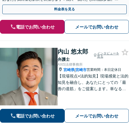
やかな連絡と粘り強い交渉を徹底【休日・夜間相談可】
料金表を見る
電話でお問い合わせ
メールでお問い合わせ
内山 悠太郎
インタビューを
見る
弁護士
AXIS法律事務所
宮崎県
宮崎市
営業時間：本日定休日
|
【現場視点×法的知見】現場感覚と法的
知見を融合し、あなたにとっての「最
善の道筋」をご提案します。単なるリ
スク指摘ではなく、解決まで誠実に向
き合い伴走いたします。不安や迷い
に、確かな指針を。お気軽にご相談く
ださい。
電話でお問い合わせ
メールでお問い合わせ