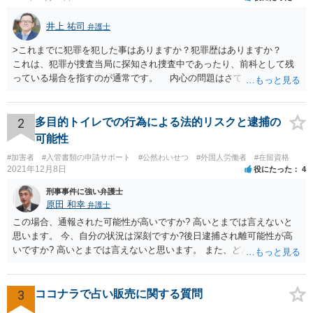
井上 祐司
弁護士
>これまでに犯罪を犯した事はありますか？犯罪歴はありますか？
これは、犯罪が捜査当局に探知され捜査中であったり、前科として残
っている場合を指すのが通常です。 内心の問題はさておき、ご質問
の状況であれば「いいえ」と回答するのがセオリーかと思います。
2
多目的トイレでの行為による法的リスクと逮捕の
可能性
#加害者
#入管書類の申請サポート
#公然わいせつ
#外国人労働者
#在留資格
2021年12月8日
役にたった
4
刑事事件に強い弁護士
原田 和幸
弁護士
この場合、通報された可能性が高いですか? 高いとまでは言えないと
思います。 今、自分の状況は深刻ですか?後日逮捕され離可能性が高
いですか? 高いとまでは言えないと思います。 また、どんな犯罪をし
てしまいしまったでしょうか? 考えられるとすれば、建造物侵入罪あ
たりでしょうか。
3
ココナラで占い販売に関する質問