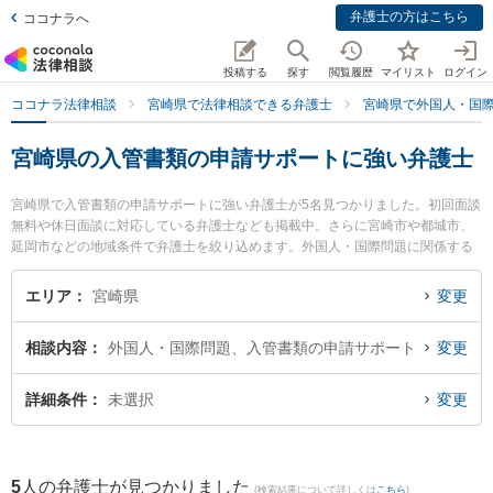
弁護士の方はこちら
ココナラへ
投稿する
探す
閲覧履歴
マイリスト
ログイン
ココナラ法律相談
宮崎県で法律相談できる弁護士
宮崎県で外国人・国
宮崎県の入管書類の申請サポートに強い弁護士
宮崎県で入管書類の申請サポートに強い弁護士が5名見つかりました。初回面談
無料や休日面談に対応している弁護士なども掲載中。さらに宮崎市や都城市、
延岡市などの地域条件で弁護士を絞り込めます。外国人・国際問題に関係する
国際離婚やハーグ条約、国際結婚等の細かな分野での絞り込み検索もでき便利
です。特にAXIS法律事務所の内山 悠太郎弁護士や宮崎東洋法律事務所の西迫
エリア
宮崎県
変更
広夢弁護士、五島法律事務所の五島 自由弁護士のプロフィール情報や弁護士費
用、強みなどが注目されています。『宮崎県で土日や夜間に発生した入管書類
相談内容
外国人・国際問題、入管書類の申請サポート
変更
の申請サポートのトラブルを今すぐに弁護士に相談したい』『入管書類の申請
サポートのトラブル解決の実績豊富な近くの弁護士を検索したい』『初回相談
無料で入管書類の申請サポートを法律相談できる宮崎県内の弁護士に相談予約
詳細条件
未選択
変更
したい』などでお困りの相談者さんにおすすめです。
5
人の弁護士が見つかりました
(検索結果について詳しくは
こちら
)