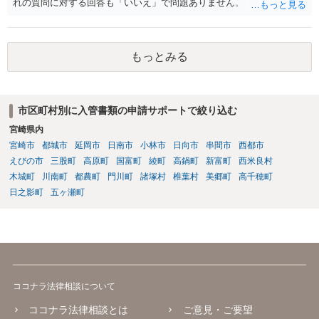
れの質問に対する回答も「いいえ」で問題ありません。
もっとみる
市区町村別に入管書類の申請サポートで絞り込む
宮崎県内
宮崎市
都城市
延岡市
日南市
小林市
日向市
串間市
西都市
えびの市
三股町
高原町
国富町
綾町
高鍋町
新富町
西米良村
木城町
川南町
都農町
門川町
諸塚村
椎葉村
美郷町
高千穂町
日之影町
五ヶ瀬町
ココナラ法律相談について
ココナラ法律相談とは
ご意見・ご要望