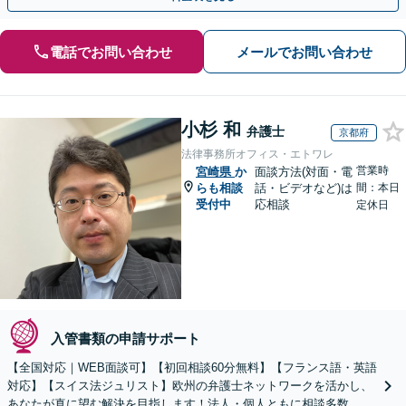
電話でお問い合わせ
メールでお問い合わせ
小杉 和
弁護士
京都府
法律事務所オフィス・エトワレ
営業時
宮崎県
か
面談方法(対面・電
らも相談
話・ビデオなど)は
間：本日
受付中
応相談
定休日
入管書類の申請サポート
【全国対応｜WEB面談可】【初回相談60分無料】【フランス語・英語
対応】【スイス法ジュリスト】欧州の弁護士ネットワークを活かし、
あなたが真に望む解決を目指します！法人・個人ともに相談多数。細