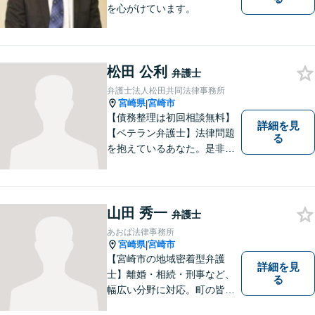
を心がけています。
松田 公利
弁護士
弁護士法人松田共同法律事務所
宮崎県
宮崎市
|
【債務整理は初回相談無料】
詳細を見
【ベテラン弁護士】法律問題
る
を抱えているあなた。是非一
度ご相談ください。
山田 秀一
弁護士
あおば法律事務所
宮崎県
宮崎市
|
【宮崎市の地域密着型弁護
詳細を見
士】離婚・相続・刑事など、
る
幅広い分野に対応。町の皆様
を平穏な暮らしへと導きま