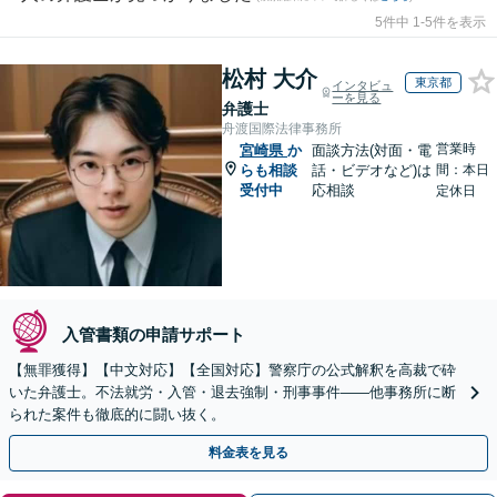
5件中 1-5件を表示
松村 大介
東京都
インタビュ
ーを見る
弁護士
舟渡国際法律事務所
営業時
宮崎県
か
面談方法(対面・電
らも相談
話・ビデオなど)は
間：本日
受付中
応相談
定休日
入管書類の申請サポート
【無罪獲得】【中文対応】【全国対応】警察庁の公式解釈を高裁で砕
いた弁護士。不法就労・入管・退去強制・刑事事件——他事務所に断
られた案件も徹底的に闘い抜く。
料金表を見る