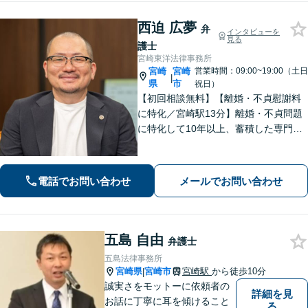
西迫 広夢
弁
インタビューを
見る
護士
宮崎東洋法律事務所
宮崎
宮崎
営業時間：09:00~19:00（土日
|
県
市
祝日）
【初回相談無料】【離婚・不貞慰謝料
に特化／宮崎駅13分】離婚・不貞問題
に特化して10年以上、蓄積した専門知
識と男性視点から相手の心理を的確に
読み解きます。安易に妥協しない緻密
な交渉で、あなたの新たな人生への一
電話でお問い合わせ
メールでお問い合わせ
歩を力強くサポートします。
五島 自由
弁護士
五島法律事務所
宮崎県
宮崎市
宮崎駅
から徒歩10分
|
誠実さをモットーに依頼者の
詳細を見
お話に丁寧に耳を傾けること
る