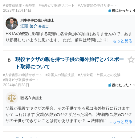
#名誉毀損罪・侮辱罪
#海外ビザ取得サポート
#入管書類の申請サポート
2023年12月14日
役にたった
4
刑事事件に強い弁護士
江頭 啓介
弁護士
ESTAの審査に影響する犯罪に名誉棄損の項目はありませんので、あま
り影響しないように思います。 ただ、前科は時間により消えません。
6
現役ヤクザの親を持つ子供の海外旅行とパスポー
ト取得について
#入管書類の申請サポート
#外国人の訴訟支援
#入管対応・外国人との交渉
#海外ビザ取得サポート
2024年8月28日
役にたった
1
匿名A
弁護士
父親が現役でヤクザの場合、その子供である私は海外旅行に行けます
か？ →行けます 父親が現役のヤクザだった場合、法律的に現役のヤク
ザの子供ができないことは何かありますか？ →法律的に、ということ
であれば、ないかと思います。