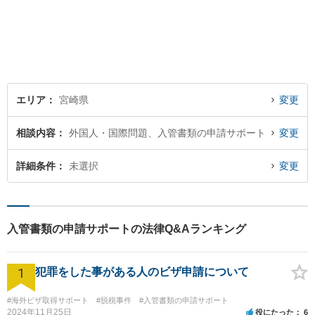
す。問題はお一人で抱え込む
ことなく、お気軽にご相談く
ださい。きっと道が開けま
す。
エリア
宮崎県
変更
相談内容
外国人・国際問題、入管書類の申請サポート
変更
詳細条件
未選択
変更
入管書類の申請サポートの法律Q&Aランキング
1
犯罪をした事がある人のビザ申請について
#海外ビザ取得サポート
#脱税事件
#入管書類の申請サポート
2024年11月25日
役にたった
6