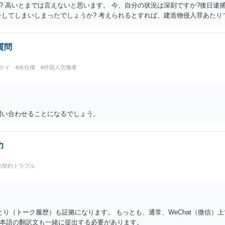
? 高いとまでは言えないと思います。 今、自分の状況は深刻ですか?後日逮捕
をしてしまいしまったでしょうか? 考えられるとすれば、建造物侵入罪あたり
質問
テイ
#永住権
#外国人労働者
問い合わせることになるでしょう。
力
の契約トラブル
りとり（トーク履歴）も証拠になります。 もっとも、通常、WeChat（微信
本語の翻訳文も一緒に提出する必要があります。