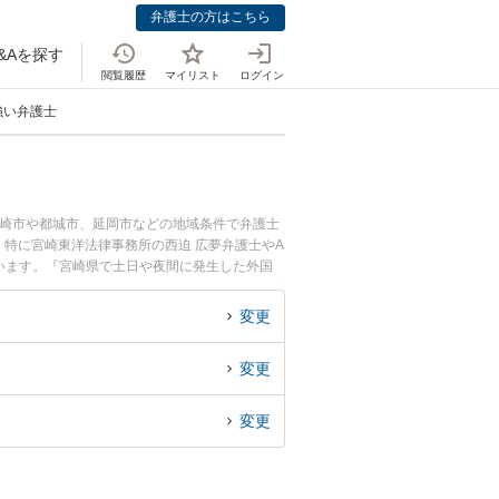
弁護士の方はこちら
&Aを探す
閲覧履歴
マイリスト
ログイン
強い弁護士
宮崎市や都城市、延岡市などの地域条件で弁護士
特に宮崎東洋法律事務所の西迫 広夢弁護士やA
ています。『宮崎県で土日や夜間に発生した外国
初回相談無料で外国人労働者を法律相談できる宮
変更
変更
変更