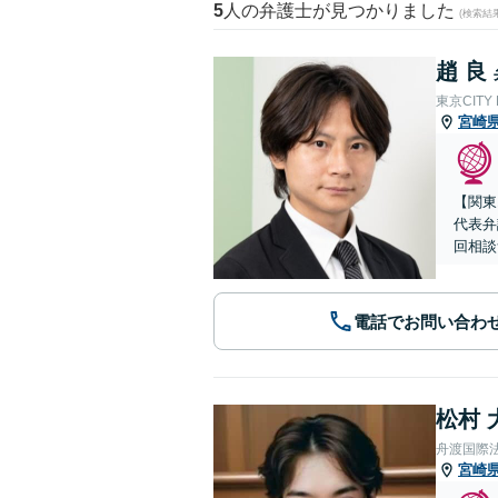
5
人の弁護士が見つかりました
(検索結
趙 良
東京CITY
宮崎
【関東
代表弁
回相談
電話でお問い合わ
松村 
舟渡国際
宮崎