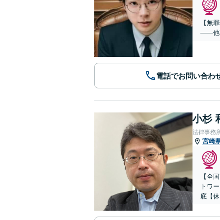
【無罪
——他
電話でお問い合わ
小杉 
法律事務
宮崎
【全国
トワー
底【休