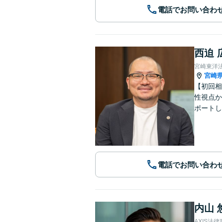
電話でお問い合わ
西迫 
宮崎東洋
宮崎
【初回相
性視点か
ポートし
電話でお問い合わ
内山 
AXIS法