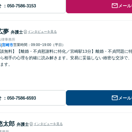
せ
メール
広夢
弁護士
インタビューを見る
法律事務所
県
宮崎市
営業時間：09:00~19:00（平日）
|
談無料】【離婚・不貞慰謝料に特化／宮崎駅13分】離婚・不貞問題に特
ら相手の心理を的確に読み解きます。安易に妥協しない緻密な交渉で、
ます。
せ
メール
悠太郎
弁護士
インタビューを見る
律事務所