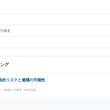
労働者
キング
法的リスクと逮捕の可能性
つ
#外国人労働者
#在留資格