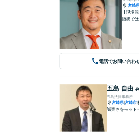
宮崎
【現場視
指摘では
電話でお問い合わ
五島 自由
五島法律事務所
宮崎県
宮崎市
|
誠実さをモット