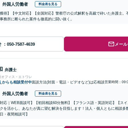
外国人労働者
料金表を見る
獲得】【中文対応】【全国対応】警察庁の公式解釈を高裁で砕いた弁護士。
事務所に断られた案件も徹底的に闘い抜く。
せ
メール
和
弁護士
所オフィス・エトワレ
県
からも相談受付中
面談方法(対面・電話・ビデオなど)は応相談
営業時間：09:0
外国人労働者
料金表を見る
対応｜WEB面談可】【初回相談60分無料】【フランス語・英語対応】【ス
クを活かし、あなたが真に望む解決を目指します！法人・個人ともに相談多
日・夜間相談可】