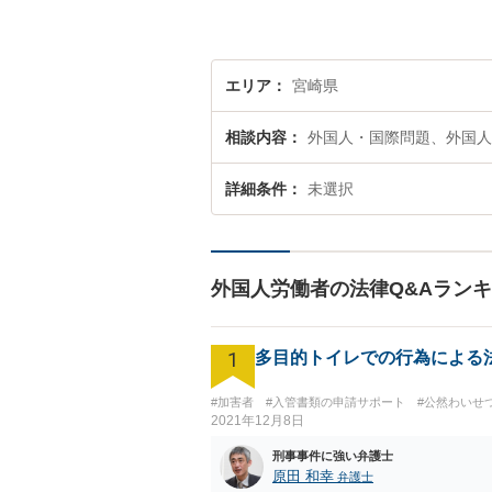
エリア
宮崎県
相談内容
外国人・国際問題、外国人
詳細条件
未選択
外国人労働者の法律Q&Aラン
1
多目的トイレでの行為による
#加害者
#入管書類の申請サポート
#公然わいせ
2021年12月8日
刑事事件に強い弁護士
原田 和幸
弁護士