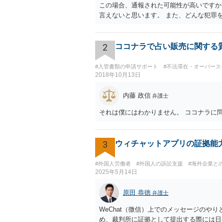
この場合、通報された可能性が高いですか
言えないと思います。 また、どんな犯罪
2
ココナラで占い販売に関する
#入管書類の申請サポート
#不法滞在・オーバース
2018年10月13日
内藤 政信
弁護士
それは僕にはわかりません。 ココナラに
3
ウィチャットアプリの証拠能
#外国人労働者
#外国人の訴訟支援
#海外企業と
2025年5月14日
原田 恭徳
弁護士
WeChat（微信）上でのメッセージのや
め、裁判所に証拠として提出する際には日