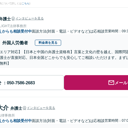
果について詳しくは
こちら
)
弁護士
インタビューを見る
 LIGHT法律事務所
県
からも相談受付中
面談方法(対面・電話・ビデオなど)は応相談
営業時間：09:3
外国人労働者
料金表を見る
エリア対応】【日本と中国の弁護士資格有】言葉と文化の壁を越え、国際問
護士が直接対応。日本全国どこからでも安心してご相談いただけます。まず
無料】
せ
メール
大介
弁護士
インタビューを見る
法律事務所
県
からも相談受付中
面談方法(対面・電話・ビデオなど)は応相談
営業時間：07:0