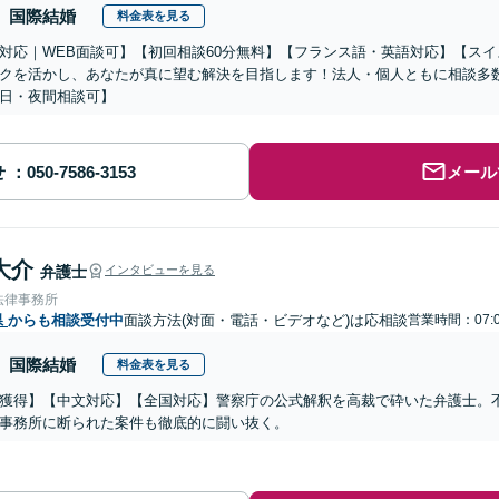
国際結婚
料金表を見る
対応｜WEB面談可】【初回相談60分無料】【フランス語・英語対応】【ス
クを活かし、あなたが真に望む解決を目指します！法人・個人ともに相談多
日・夜間相談可】
せ
メール
大介
弁護士
インタビューを見る
法律事務所
県
からも相談受付中
面談方法(対面・電話・ビデオなど)は応相談
営業時間：07:0
国際結婚
料金表を見る
獲得】【中文対応】【全国対応】警察庁の公式解釈を高裁で砕いた弁護士。
事務所に断られた案件も徹底的に闘い抜く。