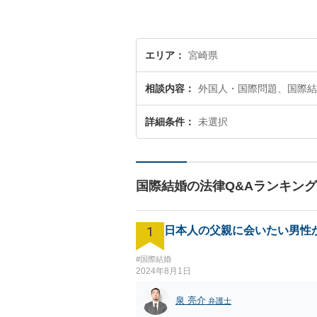
エリア
宮崎県
相談内容
外国人・国際問題、国際結
詳細条件
未選択
国際結婚の法律Q&Aランキング
1
日本人の父親に会いたい男性
#国際結婚
2024年8月1日
泉 亮介
弁護士