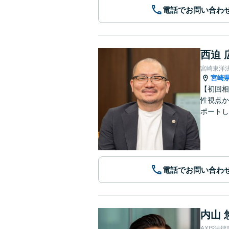
電話でお問い合わ
西迫 
宮崎東洋
宮崎
【初回相
性視点か
ポートし
電話でお問い合わ
内山 
AXIS法