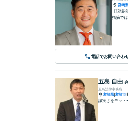
宮崎
【現場視
指摘では
電話でお問い合わ
五島 自由
五島法律事務所
宮崎県
宮崎市
|
誠実さをモット