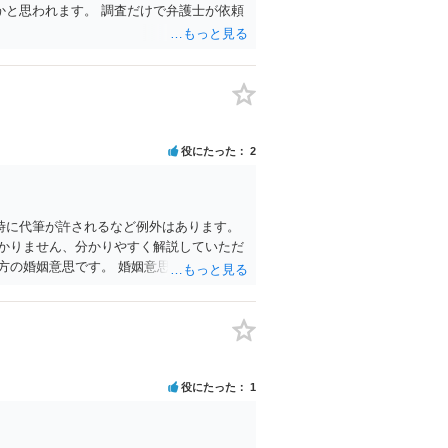
と思われます。 調査だけで弁護士が依頼
。
役にたった
2
時に代筆が許されるなど例外はあります。
かりません、分かりやすく解説していただ
方の婚姻意思です。 婚姻意思は、夫婦とし
みます。これは夫婦として生活していくと
、形式的に届出がなされたとしても、双方
役にたった
1