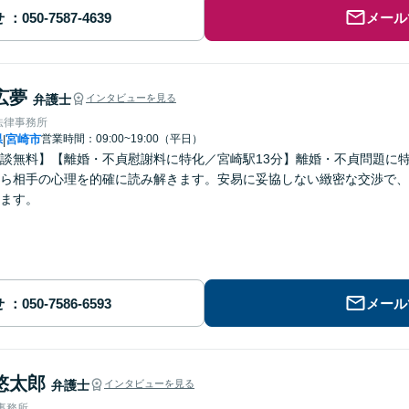
せ
メール
広夢
弁護士
インタビューを見る
法律事務所
県
宮崎市
営業時間：09:00~19:00（平日）
|
談無料】【離婚・不貞慰謝料に特化／宮崎駅13分】離婚・不貞問題に特
ら相手の心理を的確に読み解きます。安易に妥協しない緻密な交渉で、
ます。
せ
メール
悠太郎
弁護士
インタビューを見る
律事務所