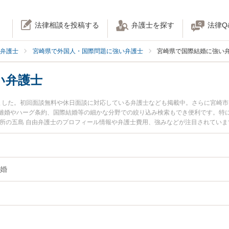
法律相談を投稿する
弁護士を探す
法律Q
弁護士
宮崎県で外国人・国際問題に強い弁護士
宮崎県で国際結婚に強い
い弁護士
ました。初回面談無料や休日面談に対応している弁護士なども掲載中。さらに宮崎
婚やハーグ条約、国際結婚等の細かな分野での絞り込み検索もでき便利です。特に宮
務所の五島 自由弁護士のプロフィール情報や弁護士費用、強みなどが注目されてい
国際結婚のトラブル解決の実績豊富な近くの弁護士を検索したい』『初回相談無料
おすすめです。
婚