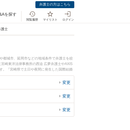
弁護士の方はこちら
&Aを探す
閲覧履歴
マイリスト
ログイン
弁護士
市や都城市、延岡市などの地域条件で弁護士を絞
崎東洋法律事務所の西迫 広夢弁護士やAXIS
ます。『宮崎県で土日や夜間に発生した国際結婚
で国際結婚を法律相談できる宮崎県内の弁護士に
変更
変更
変更