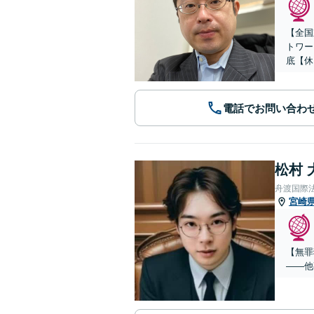
【全国
トワー
底【休
電話でお問い合わ
松村 
舟渡国際
宮崎
【無罪
——他