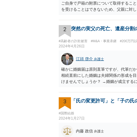
ご自身で戸籍の附票について取得すること
を受けることはできないため、父親に対し
2
突然の実父の死亡、遺産分割
#高齢者の詐欺被害
#M&A・事業承継
#200万円
2024年4月26日
江頭 啓介
弁護士
確かに婚姻届は原則直筆ですが、代筆だか
相続直前にした婚姻は夫婦関係の形成を目
けませんでしょうか？ →婚姻が成立する
て相互に助け合いながら生活していく意思
いうよりは、一方が死亡した際に生じる相
は夫婦生活を営む意思がないので、婚姻意
3
「氏の変更許可」と「子の氏
#国際結婚
2024年1月27日
内藤 政信
弁護士