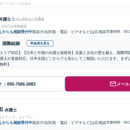
果について詳しくは
こちら
)
弁護士
インタビューを見る
 LIGHT法律事務所
県
からも相談受付中
面談方法(対面・電話・ビデオなど)は応相談
営業時間：09:3
国際結婚
料金表を見る
エリア対応】【日本と中国の弁護士資格有】言葉と文化の壁を越え、国際問
護士が直接対応。日本全国どこからでも安心してご相談いただけます。まず
無料】
せ
メール
和
弁護士
所オフィス・エトワレ
県
からも相談受付中
面談方法(対面・電話・ビデオなど)は応相談
営業時間：09:0