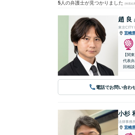
5
人の弁護士が見つかりました
(検索結
趙 良
東京CITY
宮崎
【関東
代表弁
回相談
電話でお問い合わ
小杉 
法律事務
宮崎