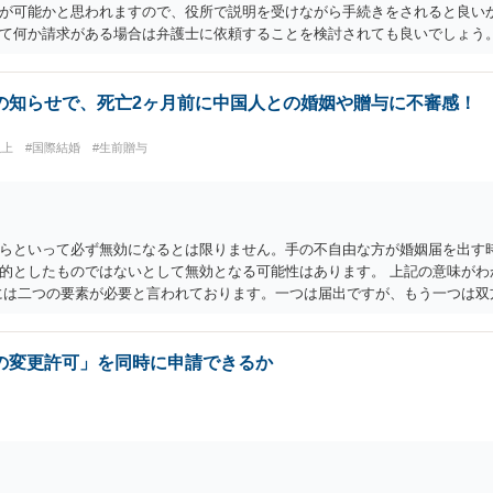
が可能かと思われますので、役所で説明を受けながら手続きをされると良いか
て何か請求がある場合は弁護士に依頼することを検討されても良いでしょう
の知らせで、死亡2ヶ月前に中国人との婚姻や贈与に不審感！
以上
#国際結婚
#生前贈与
らといって必ず無効になるとは限りません。手の不自由な方が婚姻届を出す
的としたものではないとして無効となる可能性はあります。 上記の意味がわ
には二つの要素が必要と言われております。一つは届出ですが、もう一つは双
というとイメージしやすいかと思います。 ここで、相続目的での婚姻をみて
続のために配偶者という立場を得ることが主な目的となります。 したがって
思はありません。 よって、婚姻は婚姻意思の欠如により、無効となります。
の変更許可」を同時に申請できるか