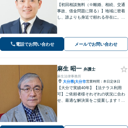
【初回相談無料（※離婚、相続、交通
事故、借金問題に限る）】地域に密着
し、誰よりも身近で頼れる存在に。
【離婚問題】不貞慰謝料や熟年離婚な
ど、人生の新たな門出を全力で応援し
ます【相続問題】宅建士資格保有。不
動産の絡む相談問題はお任せください
電話でお問い合わせ
メールでお問い合わせ
麻生 昭一
弁護士
麻生法律事務所
大分県
大分市
営業時間：本日定休日
|
【大分で実績40年】【法テラス利用
可】ご依頼者様それぞれの状況に合わ
せ、最適な解決策をご提案します！緊
急のご相談にも迅速に対応いたしま
す。一つひとつの問題に丁寧に向き合
い、解決までしっかりサポートしま
す。どうぞお気軽にお話しください。