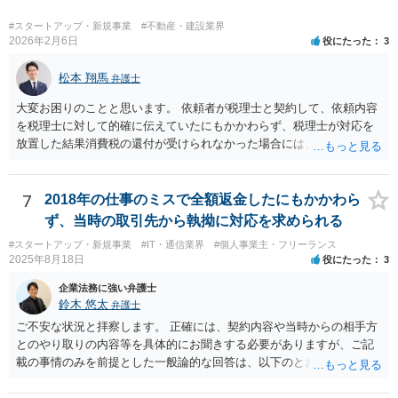
#スタートアップ・新規事業
#不動産・建設業界
2026年2月6日
役にたった
3
松本 翔馬
弁護士
大変お困りのことと思います。 依頼者が税理士と契約して、依頼内容
を税理士に対して的確に伝えていたにもかかわらず、税理士が対応を
放置した結果消費税の還付が受けられなかった場合には、賠償請求で
きる余地があります。 本件では、 ①過誤があった業務が契約範囲内で
あるか否かという問題 ②税理士本人が税務業務をしていなかったとい
う税理士職務の妥当性の問題 ③クライアントが誤って簡易課税届出書
7
2018年の仕事のミスで全額返金したにもかかわら
を提出していたところ、税理士が課税方式の確認をしなかった問題 と
ず、当時の取引先から執拗に対応を求められる
いう課題があります。 ①については、 税理士が責任を持つのは契約に
#スタートアップ・新規事業
#IT・通信業界
#個人事業主・フリーランス
明記された委任事務に限定されるのが原則です。 サービスとして委任
2025年8月18日
役にたった
3
事務外の税務相談に応じた結果、その責任を負う場合もゼロではあり
ませんが、責任追及するハードルはかなり上がります。 ②について
企業法務に強い弁護士
は、 実際上、税理士事務所では事務員が顧客対応することが多いと聞
鈴木 悠太
弁護士
きます。 そのため、メールに税理士が参加していないことや直接面談
ご不安な状況と拝察します。 正確には、契約内容や当時からの相手方
していないことをもって賠償請求の理由とすることは現実問題として
とのやり取りの内容等を具体的にお聞きする必要がありますが、ご記
は難しい可能性があります。 ③については、 税理士が、契約上の委任
載の事情のみを前提とした一般論的な回答は、以下のとおりです。 ①
事務外の税務相談をサービスで実施していた場合は、税理士側から積
相手方が主張し得た損害賠償請求権は、すでに消滅時効（2020年改正
極的に課税方式を確認しなければならないという程度の注意義務は認
前の商事消滅時効、不法行為消滅時効）にかかっている可能性が高い