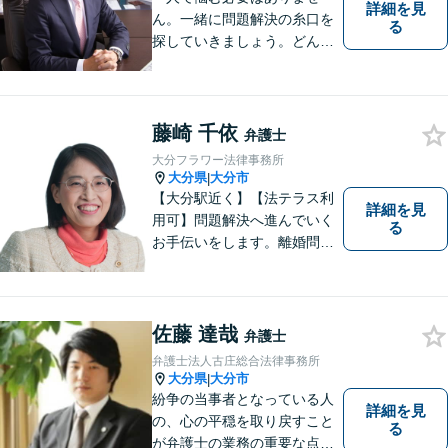
詳細を見
ん。一緒に問題解決の糸口を
る
探していきましょう。どんな
些細なことでも、まずはお気
軽にご相談ください。契約管
理、労務管理等の企業法務と
遺産分割、介護などの高齢社
藤崎 千依
弁護士
会問題に注力しております。
大分フラワー法律事務所
大分県
大分市
|
【大分駅近く】【法テラス利
詳細を見
用可】問題解決へ進んでいく
る
お手伝いをします。離婚問題
／借金問題／交通事故／刑事
事件／企業法務など、幅広い
法律トラブルに対応。【当日
相談可】分かりやすい言葉
佐藤 達哉
弁護士
で、明確に判断をお示しし、
弁護士法人古庄総合法律事務所
問題解決をサポートいたしま
大分県
大分市
|
す。
紛争の当事者となっている人
詳細を見
の、心の平穏を取り戻すこと
る
が弁護士の業務の重要な点と