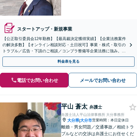
スタートアップ・新規事業
【公正取引委員会12年勤務】【最高裁決定獲得実績】【企業法務案件
の解決多数】【オンライン相談対応・土日祝可】事業・株式・取引の
トラブル／広告・下請のご相談／コンプラ整備等企業法務に強み。株
式の相続／誹謗中傷対策／不動産問題まで幅広く対応！
料金表を見る
電話でお問い合わせ
メールでお問い合わせ
平山 蒼太
弁護士
弁護士法人平山法律事務所 大分事務所
大分県
大分市
営業時間：本日定休日
|
離婚・男女問題／交通事故／相続トラ
ブルなどの交渉は弁護士にお任せくだ