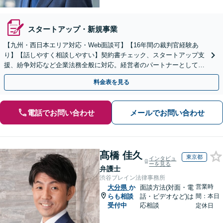
スタートアップ・新規事業
【九州・西日本エリア対応・Web面談可】【16年間の裁判官経験あ
り】【話しやすく相談しやすい】契約書チェック、スタートアップ支
援、紛争対応など企業法務全般に対応。経営者のパートナーとして伴
走し、依頼者さまのビジネスをサポートします！
料金表を見る
電話でお問い合わせ
メールでお問い合わせ
髙橋 佳久
東京都
インタビュ
ーを見る
弁護士
渋谷ブレイン法律事務所
営業時
大分県
か
面談方法(対面・電
らも相談
話・ビデオなど)は
間：本日
受付中
応相談
定休日