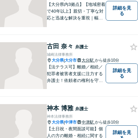
【大分県内3拠点】【地域密着
詳細を見
で40年以上】親切・丁寧な対
る
応と迅速な解決を重視｜幅広
い法律問題に対応し、ご相談
者さまの不安に寄り添いなが
ら最善の解決を目指します
【別府・杵築にも拠点】
古田 奈々
弁護士
城崎法律事務所
大分県
大分市
大分駅
から徒歩10分
|
【法テラス可】離婚／相続／
詳細を見
犯罪者被害者支援に注力する
る
弁護士！依頼者の権利を守
り、明るいへと導けるよう全
力バックアップいたします。
【駐車場あり】
神本 博雅
弁護士
神本法律事務所
大分県
中津市
中津駅
から徒歩10分
|
【土日祝・夜間面談可能】個
詳細を見
人の方の離婚・相続に関する
る