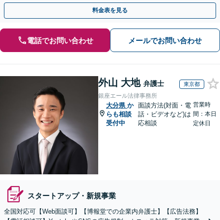
的財産等、お任せください【他士業連携可能】
料金表を見る
電話でお問い合わせ
メールでお問い合わせ
外山 大地
弁護士
東京都
銀座エール法律事務所
営業時
大分県
か
面談方法(対面・電
らも相談
話・ビデオなど)は
間：本日
受付中
応相談
定休日
スタートアップ・新規事業
全国対応可【Web面談可】【博報堂での企業内弁護士】【広告法務】