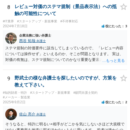
められにくいのではないかと思います。 もっとも、顧問契約締結当初
です。 ②相手方の報告要求については、法的には従う義務はないでし
8
レビュー対価のステマ規制（景品表示法）への抵
から本件法人設立の相談についても依頼しており委任事務に含まれて
ょう。 ③すでに対応は完了しており、もし相手方から今後具体的な法
触の可能性について
いたと主張できる事情がある場合には、上記より幾分有利に進められ
的請求ないし措置がなされれば改めて検討するという方針でもよいよ
るかと思います。 より詳細な検討は、個別に法律事務所に問い合わせ
#IT業界
#スタートアップ・新規事業
#不祥事対応
うに思われます。
2024年7月18日
役にたった
3
て法律相談されるとよいでしょう。
企業法務に強い弁護士
西谷 拓哉
弁護士
ステマ規制の対価要件に該当してしまっているので、 「レビュー内容
については操作せず」といえるのか、そこが問題となります。 実は、
対価の有無は、ステマ規制についてのかなり重要な要素となります。
近時ステマ規制で初の行政処分を受けたケースは、高評価を付けるこ
とを条件に割り引くサービスを提供していたケースですが、 明示的に
高評価と指示していなくても、全件報酬を支払うことを約してレビュ
9
野武士の様な弁護士を探したいのですが、方策を
ーをさせるということになれば、結局はそれはレビュー内容について
教えて下さい。
事業者が関与していると評価され「事業者による表示（広告）」と判
#知的財産・特許
#スタートアップ・新規事業
#顧問弁護士契約
断される余地は残るといえるでしょう。 あくまで、自身の嗜好に基づ
#メーカー・製造業
く、自主的なレビューでなければステマ規制にひっかかる可能性があ
2025年9月2日
役にたった
2
るのです。 ※消費者庁のステマ規制の運用ガイドラインであるhttps://
www.caa.go.jp/policies/policy/representation/fair_labeling/guideline/ass
佐山 亮介
弁護士
ets/representation_cms216_230328_03.pdf の５頁（イ）、２（１）参
照
そうなると、特許に明るい×相手がどこかを気にしないさほど大規模で
はない事務所を地道に探すほかないように思います。 前者は後からつ