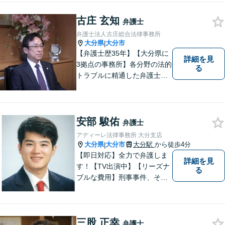
婚事件・交通事件・債務整理
など幅広い問題に柔軟に対応
古庄 玄知
弁護士
いたします。【駐車場あり】
弁護士法人古庄総合法律事務所
大分県
大分市
|
【弁護士歴35年】【大分県に
詳細を見
3拠点の事務所】各分野の法的
る
トラブルに精通した弁護士で
す。依頼者の心情にとことん
寄り添い、迅速な対応を目指
します。お気軽に相談しやす
いアットホームな雰囲気の事
安部 駿佑
弁護士
務所です。
アディーレ法律事務所 大分支店
大分県
大分市
大分駅
から徒歩4分
|
【即日対応】全力で弁護しま
詳細を見
す！【TV出演中】【リーズナ
る
ブルな費用】刑事事件、その
他各種悩みを誠心誠意サポー
ト！お気軽にご相談くださ
い！ 【夜間休日対応可】【大
三股 正幸
分駅４分】
弁護士