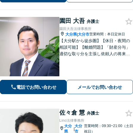
園田 大吾
弁護士
園田大吾法律事務所
大分県
大分市
営業時間：本日定休日
|
【大分駅から徒歩圏】【休日・夜間の
相談可能】【離婚問題】「財産分与」
適切な取り分を主張し依頼人の将来を
守ります。慰謝料減額、生活費請求
も、交渉力と駆け引きで解決へ【借
金・債務整理】自己破産や任意整理な
どお任せください
電話でお問い合わせ
メールでお問い合わせ
佐々倉 慧
弁護士
Lino法律事務所
大分
大分
営業時間：09:30~21:00（土日
|
県
市
祝日）