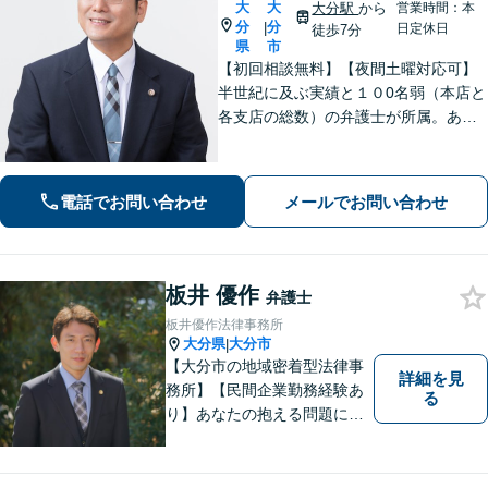
大
大
大分駅
から
営業時間：本
分
分
|
日定休日
徒歩7分
県
市
【初回相談無料】【夜間土曜対応可】
半世紀に及ぶ実績と１０0名弱（本店と
各支店の総数）の弁護士が所属。あな
たのお悩みに真摯に向き合い、遺産相
続、離婚男女問題、刑事事件、企業法
務等に、的確に対処できる弁護士が迅
電話でお問い合わせ
メールでお問い合わせ
速な解決を目指します。
板井 優作
弁護士
板井優作法律事務所
大分県
大分市
|
【大分市の地域密着型法律事
詳細を見
務所】【民間企業勤務経験あ
る
り】あなたの抱える問題に、
最後まで真摯に向き合いま
す。共に納得のいく解決を目
指しましょう。個人・法人と