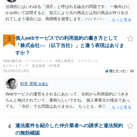
法律的にはいわゆる「消尽」と呼ばれる論点の問題です。 一般向けに
かみ砕いて説明すると、加工により元の商品とは別の商品が作り出さ
れてしまう場合には、商標権を侵害します。ハンドバッグをポーチに
リメイクするなどの場合です。他方で、単なる性能や品質を維持する
ための加工（一般にいう修理）は、商標権を侵害しません。 商標権者
は、その商品を売ったときに対価を回収しているので、商標権は用い
3
個人webサービスでの利用規約の書き方として
尽くされている（用尽、消尽といいます。）と解釈されます。他方
「株式会社○○（以下当社）」と違う表現はありま
で、商標権者の預かり知らないところで、販売した商品から別の商品
すか？
（コピー品やリメイク品）が作りだされてしまうと、その商品が仮に
#契約書作成・リーガルチェック
#個人事業主・フリーランス
酷い品質であれば、商標権者のブランドイメージが傷ついてしまいま
#スタートアップ・新規事業
#IT業界
すし、その証商標権者にクレームが来てしまいますので、商標権を侵
2018年8月14日
役にたった
21
害します。その商品が流通すれば商標権（ロゴマーク等）に対する一
般消費者の信頼も害することになります。また、本来商標権者に入る
杉井 英昭
弁護士
べき利益が入らないことになります。 修理だけではそのような問題は
生じません。
Webサービスの運営をされるにあたって、当初から利用規約につきき
ちんと検討されていて、素晴らしいですね。 個人事業主の場合であっ
ても、「当社」でも問題はありません。 もっとも、表現に違和感があ
るというのであれば、屋号を使うとよいでしょう。 例えば、田中一郎
さんが「ABCウェブサービス」の屋号で事業を運営する際には、「当
社」の代わりに「ABCウェブサービス」とか「ABCWS」を使う等で
4
違法案件を紹介した仲介業者への請求と違法契約
す。
の無効確認