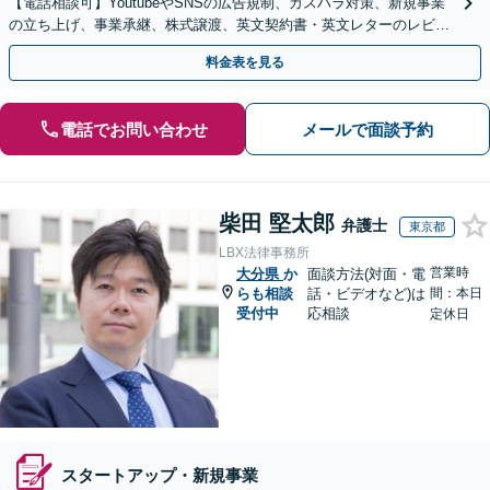
【電話相談可】YoutubeやSNSの広告規制、カスハラ対策、新規事業
の立ち上げ、事業承継、株式譲渡、英文契約書・英文レターのレビュ
ー・ドラフトなどに対応。
料金表を見る
電話でお問い合わせ
メールで面談予約
柴田 堅太郎
弁護士
東京都
LBX法律事務所
営業時
大分県
か
面談方法(対面・電
らも相談
話・ビデオなど)は
間：本日
受付中
応相談
定休日
スタートアップ・新規事業