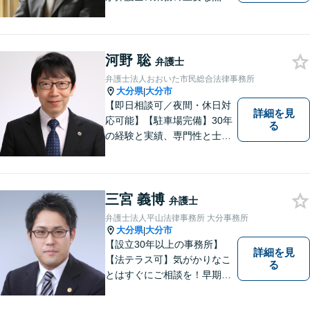
考えています。
河野 聡
弁護士
弁護士法人おおいた市民総合法律事務所
大分県
大分市
|
【即日相談可／夜間・休日対
詳細を見
応可能】【駐車場完備】30年
る
の経験と実績、専門性と士業
連携を最大限に発揮して、常
に市民と共に、常に市民と友
にという気持ちで、お客様の
ニーズに応えます。常に市民
三宮 義博
弁護士
に身近で親しみやすい弁護士
弁護士法人平山法律事務所 大分事務所
であり続けます。
大分県
大分市
|
【設立30年以上の事務所】
詳細を見
【法テラス可】気がかりなこ
る
とはすぐにご相談を！早期対
応で解決の選択肢が広がりま
す。労働問題・相続事件・離