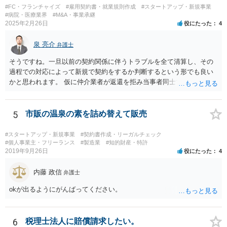
#FC・フランチャイズ
#雇用契約書・就業規則作成
#スタートアップ・新規事業
#病院・医療業界
#M&A・事業承継
2025年2月26日
役にたった
4
泉 亮介
弁護士
そうですね。一旦以前の契約関係に伴うトラブルを全て清算し、その
過程での対応によって新規で契約をするか判断するという形でも良い
かと思われます。 仮に仲介業者が返還を拒み当事者同士での解決が困
難となった場合は個別に弁護士に相談されると良いでしょう。
5
市販の温泉の素を詰め替えて販売
#スタートアップ・新規事業
#契約書作成・リーガルチェック
#個人事業主・フリーランス
#製造業
#知的財産・特許
2019年9月26日
役にたった
4
内藤 政信
弁護士
okが出るようにがんばってください。
6
税理士法人に賠償請求したい。