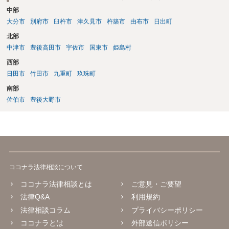
ような画像もそのまま投稿されてしまい、結果として、権利者から削
中部
除や損害賠償等の請求がなされるまで、事実上、その投稿状態が残っ
たままになっているものと思われます。 こうした無断転載の件数は多
大分市
別府市
臼杵市
津久見市
杵築市
由布市
日出町
く、また、本人の特定にも時間や費用がかかることから、全ての無断
北部
転載に対しては、権利者が対応できていないという実情があるものと
中津市
豊後高田市
宇佐市
国東市
姫島村
思われます。 もっとも、著作権者として承諾をしているのでない限
り、請求が現時点でないとしても、著作権侵害となることに変わりは
西部
ありません。 そのため、著作権者が、本人の特定や具体的な請求に動
日田市
竹田市
九重町
玖珠町
いてきた場合には、こうした無断転載をしていると、権利侵害の責任
南部
を問われることになり、結果として、賠償等をしなければならない事
佐伯市
豊後大野市
態にもなります。 このように、ECサイト等における画像転載等は、適
法な状態とは必ずしも言い難く、権利者の行動次第では責任が生じか
ねないものですので、やはりこうした無断転載は控えた方が安全かと
思慮いたします。
ココナラ法律相談について
ココナラ法律相談とは
ご意見・ご要望
法律Q&A
利用規約
法律相談コラム
プライバシーポリシー
ココナラとは
外部送信ポリシー