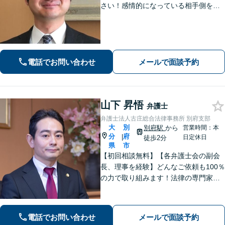
さい！感情的になっている相手側を冷
静にさせ、落ち着いた解決へと導きま
す。【ビデオ面談可】どのような些細
なお悩みでもご相談ください。丁寧に
ヒアリングします。
電話でお問い合わせ
メールで面談予約
山下 昇悟
弁護士
弁護士法人古庄総合法律事務所 別府支部
大
別
別府駅
から
営業時間：本
分
府
|
日定休日
徒歩2分
県
市
【初回相談無料】【各弁護士会の副会
長、理事を経験】どんなご依頼も100％
の力で取り組みます！法律の専門家と
して、依頼者の意向を汲み取り最適な
アドバイスをいたします。【大分県に3
拠点ある地域密着型の事務所】
電話でお問い合わせ
メールで面談予約