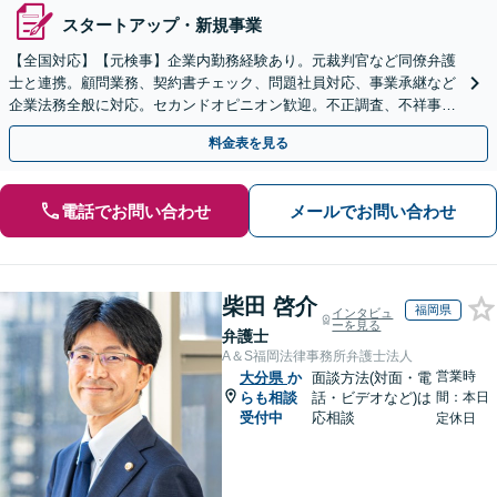
スタートアップ・新規事業
【全国対応】【元検事】企業内勤務経験あり。元裁判官など同僚弁護
士と連携。顧問業務、契約書チェック、問題社員対応、事業承継など
企業法務全般に対応。セカンドオピニオン歓迎。不正調査、不祥事や
ハラスメントの対応・予防にも実績。事業を守り成長支援。
料金表を見る
電話でお問い合わせ
メールでお問い合わせ
柴田 啓介
福岡県
インタビュ
ーを見る
弁護士
A＆S福岡法律事務所弁護士法人
営業時
大分県
か
面談方法(対面・電
らも相談
話・ビデオなど)は
間：本日
受付中
応相談
定休日