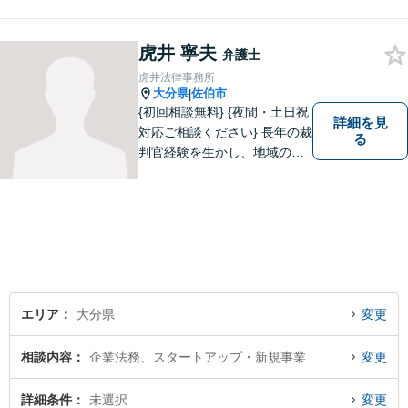
の人生が明るくなるお手伝を
させていただきます。法律問
題でお困りの方はぜひご相談
虎井 寧夫
弁護士
ください。
虎井法律事務所
大分県
佐伯市
|
{初回相談無料} {夜間・土日祝
詳細を見
対応ご相談ください} 長年の裁
る
判官経験を生かし、地域の皆
様が抱える様々なお悩みを解
決します。
エリア
大分県
変更
相談内容
企業法務、スタートアップ・新規事業
変更
詳細条件
未選択
変更