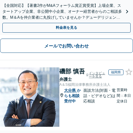
【全国対応】【著書2作がM&Aフォーラム賞正賞受賞】上場企業、ス
タートアップ企業、非公開中小企業、オーナー経営者からのご相談多
数。M＆Aを仲介業者に丸投げしていませんか？デューデリジェンス
や契約書作成・交渉はお任せください【初回無料】
料金表を見る
メールでお問い合わせ
磯部 慎吾
福岡県
インタビュ
ーを見る
弁護士
A＆S福岡法律事務所弁護士法人
営業時
大分県
か
面談方法(対面・電
らも相談
話・ビデオなど)は
間：本日
受付中
応相談
定休日