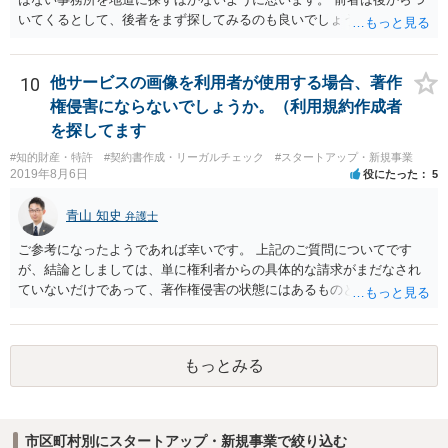
いてくるとして、後者をまず探してみるのも良いでしょう。
10
他サービスの画像を利用者が使用する場合、著作
権侵害にならないでしょうか。（利用規約作成者
を探してます
#知的財産・特許
#契約書作成・リーガルチェック
#スタートアップ・新規事業
2019年8月6日
役にたった
5
青山 知史
弁護士
ご参考になったようであれば幸いです。 上記のご質問についてです
が、結論としましては、単に権利者からの具体的な請求がまだなされ
ていないだけであって、著作権侵害の状態にはあるものと思慮いたし
ます。 例えば、大手のECサイトの規約を見ますと、各投稿者によるコ
ンテンツの投稿については、適法か否かも含め、投稿者で自己責任で
行うものとし、サイトとしては責任を持たない旨の規定がなされてい
もっとみる
ることがあります。 利用者も多いため、サイトとして投稿画像等のチ
ェックは行えないことから、自己責任で判断して行動するように求め
た規定と思慮いたします。 この結果、画像投稿の時点では、サイトに
おいて事前チェックがなされるわけではないため、著作権侵害となる
市区町村別にスタートアップ・新規事業で絞り込む