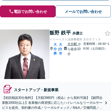
電話でお問い合わせ
メールでお問い合わせ
飯野 鉄平
弁護士
ベリーベスト法律事務所 大分オフィス
大分駅
か
営業時間：09:30~1
大
大
8:00（土日祝日）
分
分
ら徒歩10
|
県
市
分
スタートアップ・新規事業
【初回相談30分無料】【月額3980円（税込）から契約可能】【顧問企
業数2000社以上】各業種の商習慣に応じたハイレベルなリーガルサー
ビスを提供。契約書の作成／リーガルチェック／M&A／労働問題／知