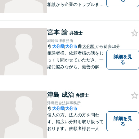
相談から企業のトラブルまで
幅広くご相談頂いておりま
す。まずはお気軽にお問合せ
ください。
宮本 諭
弁護士
城崎法律事務所
大分県
大分市
大分駅
から徒歩10分
|
相談者様、依頼者様の話をじ
詳細を見
っくり聞かせていただき、一
る
緒に悩みながら、最善の解決
策をご提案させていただきま
す。まずは、お話を聞かせて
ください。
津島 成治
弁護士
津島総合法律事務所
大分県
大分市
|
個人の方、法人の方を問わ
詳細を見
ず、幅広い分野を取り扱って
る
おります。依頼者様お一人お
一人に真摯に向き合い、皆様