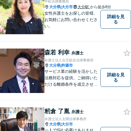
平松法律事務所
大分県
大分市
大分駅
から徒歩8分
|
女性弁護士をお探しの皆様、
詳細を見
お気軽にお問い合わせくださ
る
い。
森若 利幸
弁護士
弁護士法人古庄総合法律事務所
大分県
杵築市
|
サービス業の経験を活かした
詳細を見
法務対応を提供。ご納得いた
る
だける離婚条件を成立させる
ためにサポートします。依頼
者のお話をよく聞き、共感
し、今後の方針を決めていき
ます。【大分県に3拠点ある地
籾倉 了胤
弁護士
域密着型の事務所】【初回相
弁護士法人太聞法律事務所
談無料】
大分県
大分市
|
一人で悩む必要はありませ