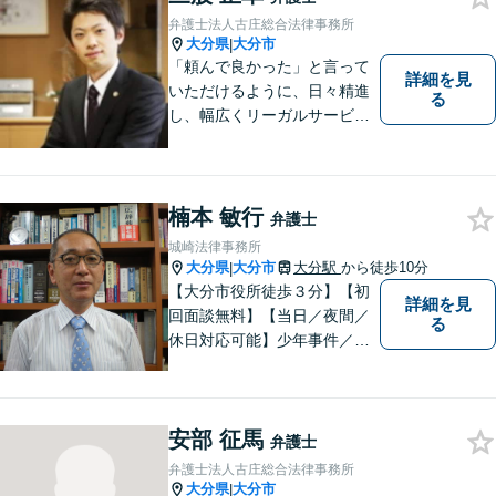
弁護士法人古庄総合法律事務所
大分県
大分市
|
「頼んで良かった」と言って
詳細を見
いただけるように、日々精進
る
し、幅広くリーガルサービス
をご提供していきます。
楠本 敏行
弁護士
城崎法律事務所
大分県
大分市
大分駅
から徒歩10分
|
【大分市役所徒歩３分】【初
詳細を見
回面談無料】【当日／夜間／
る
休日対応可能】少年事件／家
事事件／労働事件を中心に、
幅広い法律トラブルに対応し
ています。全ての人に法的サ
安部 征馬
ービスを受けられるべく、社
弁護士
会正義の実現のために最善を
弁護士法人古庄総合法律事務所
尽くします。
大分県
大分市
|