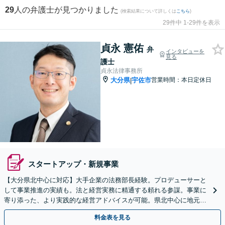
29
人の弁護士が見つかりました
(検索結果について詳しくは
こちら
)
29件中 1-29件を表示
貞永 憲佑
弁
インタビューを
見る
護士
貞永法律事務所
大分県
宇佐市
営業時間：本日定休日
|
スタートアップ・新規事業
【大分県北中心に対応】大手企業の法務部長経験。プロデューサーと
して事業推進の実績も。法と経営実務に精通する頼れる参謀。事業に
寄り添った、より実践的な経営アドバイスが可能。県北中心に地元の
多様な企業の顧問も多数。顧問料3万3000円〜
料金表を見る