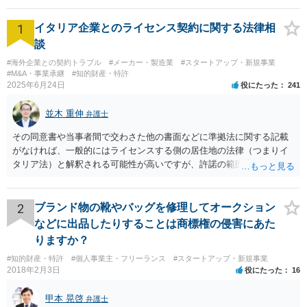
1
イタリア企業とのライセンス契約に関する法律相
談
#海外企業との契約トラブル
#メーカー・製造業
#スタートアップ・新規事業
#M&A・事業承継
#知的財産・特許
2025年6月24日
役にたった
241
並木 重伸
弁護士
その同意書や当事者間で交わさた他の書面などに準拠法に関する記載
がなければ、一般的にはライセンスする側の居住地の法律（つまりイ
タリア法）と解釈される可能性が高いですが、許諾の範囲が日本国内
に限定されているなどの事情がある場合には、日本法となる可能性も
あります。 なお、仮に日本法になるとしても、新しい会社との間で契
約が有効かどうかは、ライセンスされた権利の種類（著作権、商標
2
ブランド物の靴やバッグを修理してオークション
権、特許権など）や契約の時期などを見て判断する必要があります。
などに出品したりすることは商標権の侵害にあた
いずれにせよ具体的事情が分からないと確定的な回答は難しいと思わ
りますか？
れますので、弁護士に直接相談されることをお勧めします。
#知的財産・特許
#個人事業主・フリーランス
#スタートアップ・新規事業
2018年2月3日
役にたった
16
甲本 晃啓
弁護士