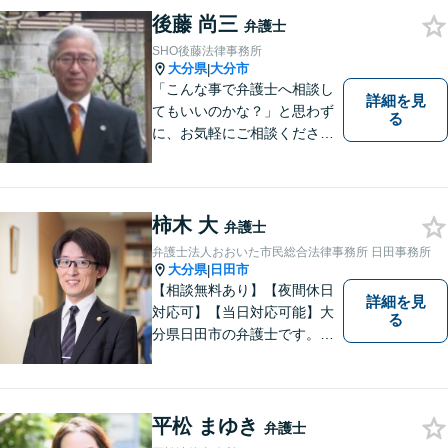
もに対応可！お気軽にご相談
後藤 尚三
弁護士
ください。【英語対応◎】
SHO後藤法律事務所
大分県
大分市
|
「こんな事で弁護士へ相談し
詳細を見
てもいいのかな？」と思わず
る
に、お気軽にご相談くださ
い。
柿木 大
弁護士
弁護士法人おおいた市民総合法律事務所 日田事務所
大分県
日田市
|
【相談無料あり】【夜間休日
詳細を見
対応可】【当日対応可能】大
る
分県日田市の弁護士です。離
婚・不動産・建築問題に注力
しています。是非一度ご相談
ください。
平松 まゆき
弁護士