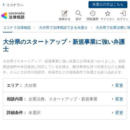
弁護士の方はこちら
ココナラへ
投稿する
探す
閲覧履歴
マイリスト
ログイン
ココナラ法律相談
大分県で法律相談できる弁護士
大分県で企業法務に
大分県のスタートアップ・新規事業に強い弁護
士
大分県でスタートアップ・新規事業に強い弁護士が29名見つかりました。初回
面談無料や休日面談に対応している弁護士、解決事例を持つ弁護士なども掲載
中。さらに大分市や別府市、杵築市などの地域条件で弁護士を絞り込めます。
企業法務に関係する顧問弁護士契約や契約書作成・リーガルチェック、雇用契
約書・就業規則作成等の細かな分野での絞り込み検索もでき便利です。特に貞
エリア
大分県
変更
永法律事務所の貞永 憲佑弁護士やベリーベスト法律事務所 大分オフィスの飯野
鉄平弁護士、弁護士法人平山法律事務所 大分事務所の平山 蒼太弁護士のプロフ
相談内容
企業法務、スタートアップ・新規事業
変更
ィール情報や弁護士費用、強みなどが注目されています。『大分県で土日や夜
間に発生したスタートアップ・新規事業のトラブルを今すぐに弁護士に相談し
たい』『スタートアップ・新規事業のトラブル解決の実績豊富な近くの弁護士
詳細条件
未選択
変更
を検索したい』『初回相談無料でスタートアップ・新規事業を法律相談できる
大分県内の弁護士に相談予約したい』などでお困りの相談者さんにおすすめで
す。