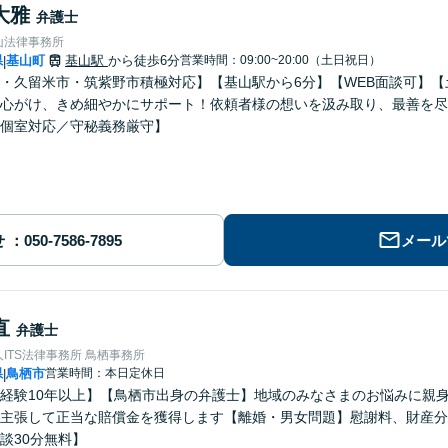
大雅
弁護士
山法律事務所
県
基山町
基山駅
から徒歩6分
営業時間：09:00~20:00（土日祝日）
|
・久留米市・筑紫野市積極対応】【基山駅から6分】【WEB面談可】
心がけ、きめ細やかにサポート！依頼者様の想いを汲み取り、最善を尽
個室対応／守秘義務厳守】
せ
メール
直
弁護士
ITS法律事務所 鳥栖事務所
県
鳥栖市
営業時間：本日定休日
|
経験10年以上】【鳥栖市出身の弁護士】地域のみなさまのお悩みに親
主張して正当な賠償金を獲得します【離婚・男女問題】慰謝料、財産分
談30分無料】