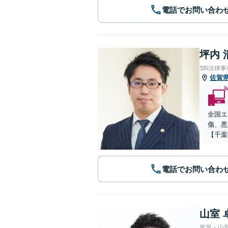
電話でお問い合わ
坪内 
Sfil法律
佐賀
全国エ
傷、悪
【千葉
電話でお問い合わ
山室 
尾畠・山