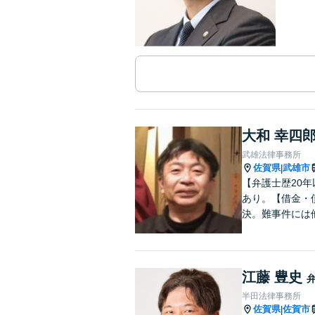
大和 幸四
武雄法律事務所
佐賀県
武雄市
|
【弁護士歴20
あり。【借金・
決。難事件には
江藤 豊史
半田法律事務所
佐賀県
佐賀市
|