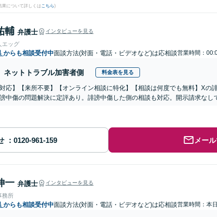
結果について詳しくは
こちら
)
祐輔
弁護士
インタビューを見る
人エッグ
県
からも相談受付中
面談方法(対面・電話・ビデオなど)は応相談
営業時間：00:
ネットトラブル加害者側
料金表を見る
対応】【来所不要】【オンライン相談に特化】【相談は何度でも無料】Xの
謗中傷の問題解決に定評あり。誹謗中傷した側の相談も対応。開示請求なし
せ
メール
伸一
弁護士
インタビューを見る
事務所
県
からも相談受付中
面談方法(対面・電話・ビデオなど)は応相談
営業時間：本