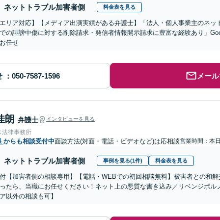
ネットトラブル加害者側
料金表を見る
エリア対応】【メディア出演実績がある弁護士】「法人・個人事業主のネット
での誹謗中傷に対する削除請求・発信者情報開示請求に豊富な経験あり」Goo
お任せ
せ
メール
佳朗
弁護士
インタビューを見る
ス法律事務所
県
からも相談受付中
面談方法(対面・電話・ビデオなど)は応相談
営業時間：本
ネットトラブル加害者側
事例を見る(1件)
料金表を見る
付【加害者側の相談専用】【電話・WEBでの初回相談無料】被害者との和解
ったら、当職にお任せください！ネット上の悪質な書き込み／リベンジポル
ア以外の相談も可】