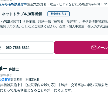
県
からも相談受付中
面談方法(対面・電話・ビデオなど)は応相談
営業時間：09:
ネットトラブル加害者側
料金表を見る
・WEB相談可】名誉棄損、誹謗中傷（被害者、加害者）、発信者情報開示請
法的リスク洗い出しなどご相談ください。企業・個人事業主、個人の方の法
せ
メール
洋一
弁護士
法律事務所
県
佐賀市
営業時間：本日定休日
|
律相談実施中】【佐賀県内全域対応】【離婚・交通事故の解決実績多数
にとって最も利益となることを第一に考えます。