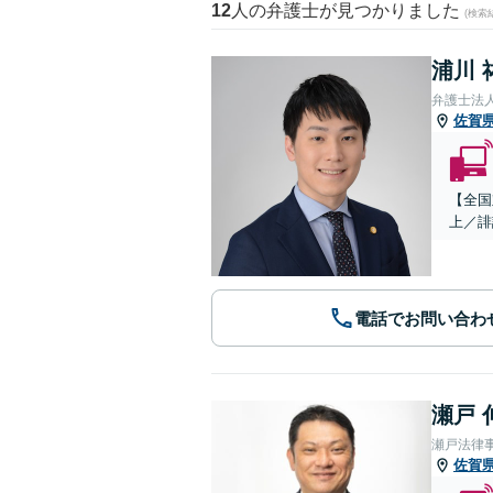
12
人の弁護士が見つかりました
(検索
浦川 
弁護士法
佐賀
【全国
上／誹
電話でお問い合わ
瀬戸 
瀬戸法律
佐賀