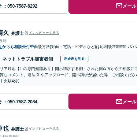
せ
メール
清久
弁護士
インタビューを見る
事務所
県
からも相談受付中
面談方法(対面・電話・ビデオなど)は応相談
営業時間：07:
ネットトラブル加害者側
料金表を見る
リア対応【ITの専門知識あり】開示請求する側・された側双方からの相談に
質なコメント、違法DLやアップロード、開示請求が届いた等、ご相談ください
中央駅4分】
せ
メール
卓也
弁護士
インタビューを見る
室法律事務所