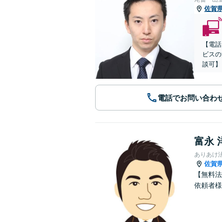
佐賀
【電話
ビスの
談可】
電話でお問い合わ
富永 
ありあけ
佐賀
【無料法
依頼者様