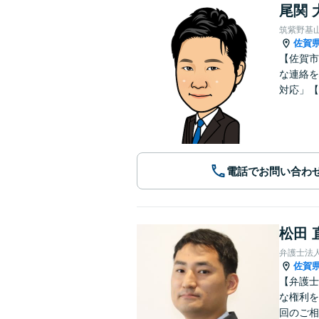
尾関 
筑紫野基
佐賀
【佐賀市
な連絡を
対応」【
電話でお問い合わ
松田 
弁護士法人
佐賀
【弁護士
な権利を
回のご相