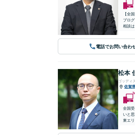
【全国
ブログ
相談は
電話でお問い合わ
松本 
ゴッディ
佐賀
全国受
いと思
東エリ