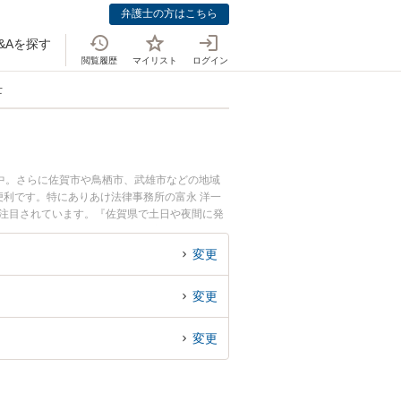
弁護士の方はこちら
&Aを探す
閲覧履歴
マイリスト
ログイン
士
中。さらに佐賀市や鳥栖市、武雄市などの地域
利です。特にありあけ法律事務所の富永 洋一
が注目されています。『佐賀県で土日や夜間に発
な近くの弁護士を検索したい』『初回相談無料で
変更
変更
変更