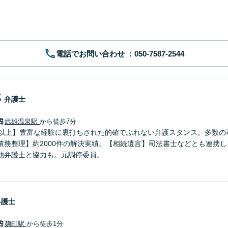
電話でお問い合わせ
郎
弁護士
武雄温泉駅
から徒歩7分
年以上】豊富な経験に裏打ちされた的確でぶれない弁護スタンス。多数の
債務整理】約2000件の解決実績。【相続遺言】司法書士などとも連携
他弁護士と協力も。元調停委員。
弁護士
麹町駅
から徒歩1分