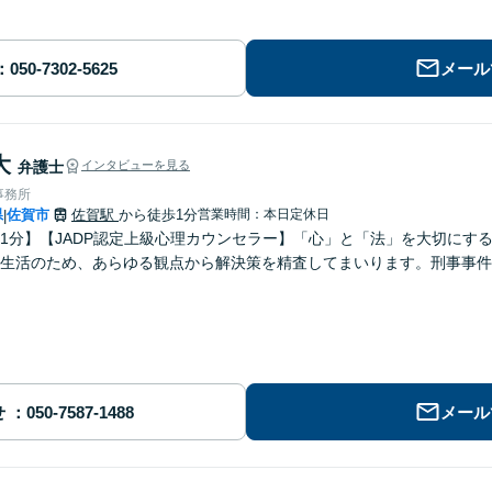
メール
大
弁護士
インタビューを見る
事務所
県
佐賀市
佐賀駅
から徒歩1分
営業時間：本日定休日
|
1分】【JADP認定上級心理カウンセラー】「心」と「法」を大切にす
生活のため、あらゆる観点から解決策を精査してまいります。刑事事件
せ
メール