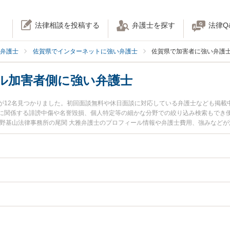
法律相談を投稿する
弁護士を探す
法律Q
弁護士
佐賀県でインターネットに強い弁護士
佐賀県で加害者に強い弁護
ル加害者側に強い弁護士
が12名見つかりました。初回面談無料や休日面談に対応している弁護士なども掲載
に関係する誹謗中傷や名誉毀損、個人特定等の細かな分野での絞り込み検索もでき便
紫野基山法律事務所の尾関 大雅弁護士のプロフィール情報や弁護士費用、強みなど
すぐに弁護士に相談したい』『ネットトラブル加害者側のトラブル解決の実績豊富
県内の弁護士に相談予約したい』などでお困りの相談者さんにおすすめです。