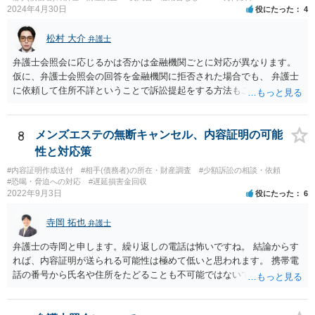
2024年4月30日
役にたった
4
松村 大介
弁護士
弁護士会照会に応じるかは否かは金融機関ごとに対応が異なります。
仮に、弁護士会照会の回答を金融機関に拒否された場合でも、 弁護士
に依頼して住所不詳ということで訴訟提起をする方法もございます。
一度、弁護士にご相談された方がよろしいと思われます。
8
メンズエステの無断キャンセル、内容証明の可能
性と対応策
#内容証明作成送付
#相手(債務者)の所在・財産調査
#少額訴訟の相談・依頼
#恐喝・脅迫への対応
#遅延損害金回収
2022年9月3日
役にたった
6
寺岡 拓也
弁護士
弁護士の寺岡と申します。繰り返しの電話は怖いですね。 結論からす
れば、内容証明が送られる可能性は極めて低いと思われます。 携帯電
話の番号から氏名や住所をたどることも不可能ではないですが、発生
している「損害」がほとんどないに等しいと考えられます。 ですから
弁護士に依頼してそこまでしても結局のところ弁護士費用の方がかさ