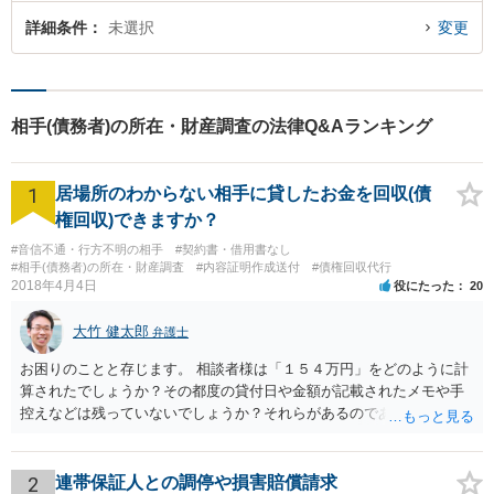
詳細条件
未選択
変更
相手(債務者)の所在・財産調査の法律Q&Aランキング
1
居場所のわからない相手に貸したお金を回収(債
権回収)できますか？
#音信不通・行方不明の相手
#契約書・借用書なし
#相手(債務者)の所在・財産調査
#内容証明作成送付
#債権回収代行
2018年4月4日
役にたった
20
大竹 健太郎
弁護士
お困りのことと存じます。 相談者様は「１５４万円」をどのように計
算されたでしょうか？その都度の貸付日や金額が記載されたメモや手
控えなどは残っていないでしょうか？それらがあるのであればメール
と共に証拠として用いることが可能です。メールについては内容次第
です。 彼の住所については住民票上の住所であれば調査することは可
能です。 弁護士に依頼した際の費用にいては現在弁護士費用が自由化
2
連帯保証人との調停や損害賠償請求