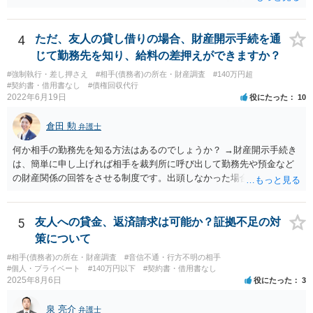
求していくことになりますが、相続人が相続放棄すると請求すること
が難しくなります。 お早めに相続人に請求していくか、それが難しい
場合は、弁護士に相談されるのがよろしいかと思います。
4
ただ、友人の貸し借りの場合、財産開示手続を通
じて勤務先を知り、給料の差押えができますか？
#強制執行・差し押さえ
#相手(債務者)の所在・財産調査
#140万円超
#契約書・借用書なし
#債権回収代行
2022年6月19日
役にたった
10
倉田 勲
弁護士
何か相手の勤務先を知る方法はあるのでしょうか？ →財産開示手続き
は、簡単に申し上げれば相手を裁判所に呼び出して勤務先や預金など
の財産関係の回答をさせる制度です。出頭しなかった場合や虚偽の回
答をした場合刑事罰の対象となります。したがって、財産開示手続き
で相手を呼び出して回答させることで勤務先を知ることができます。
財産開示手続きは確定判決があれば可能ですので、ご指摘のような請
5
友人への貸金、返済請求は可能か？証拠不足の対
求権がなければ利用できない制度というわけではありません。そのよ
策について
うな請求権がないと利用できないのは第三者に対する情報取得手続き
#相手(債務者)の所在・財産調査
#音信不通・行方不明の相手
というものです。
#個人・プライベート
#140万円以下
#契約書・借用書なし
2025年8月6日
役にたった
3
泉 亮介
弁護士