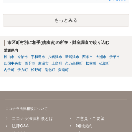
ります。 その交際相手が回線の実の契約者であったり、車両の実の名
義人であれば住所の特定につながりますが、 ・元彼・元カノ名義の回
線を使用している ・友人の車を借りたり名義残りのまま使用している
もっとみる
場合が稀にあり、この場合は照会しても住所の特定ができない場合も
しばしば存在します。 なお、貸金返還請求事件の受任を前提とせず弁
護士法23条照会のみを受任する弁護士は基本的にいないと思われま
す。
市区町村別に相手(債務者)の所在・財産調査で絞り込む
愛媛県内
松山市
今治市
宇和島市
八幡浜市
新居浜市
西条市
大洲市
伊予市
四国中央市
西予市
東温市
上島町
久万高原町
松前町
砥部町
内子町
伊方町
松野町
鬼北町
愛南町
ココナラ法律相談について
ココナラ法律相談とは
ご意見・ご要望
法律Q&A
利用規約