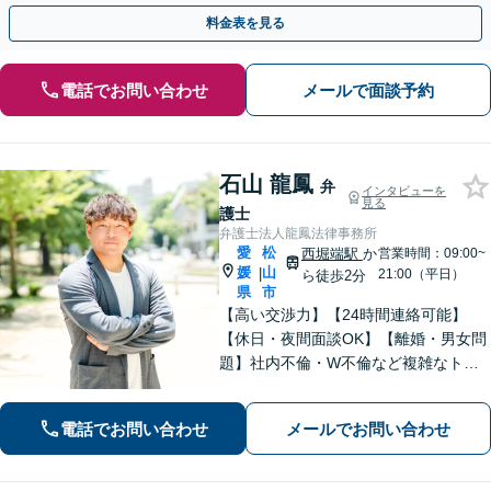
料金表を見る
電話でお問い合わせ
メールで面談予約
石山 龍鳳
弁
インタビューを
見る
護士
弁護士法人龍鳳法律事務所
愛
松
西堀端駅
か
営業時間：09:00~
媛
山
|
21:00（平日）
ら徒歩2分
県
市
【高い交渉力】【24時間連絡可能】
【休日・夜間面談OK】【離婚・男女問
題】社内不倫・W不倫など複雑なトラ
ブルもお任せ。【労働問題】残業代請
求や退職代行もお受けします。【刑事
電話でお問い合わせ
メールでお問い合わせ
事件】刑事事件は１分１秒が勝負で
す。迅速に対応します。