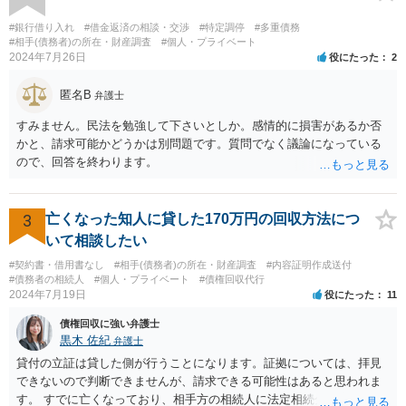
されており法律事務所によって異なりますので、あくまで目安となり
ますが、交渉を依頼すると①着手金が請求額×8％or10万円の高い方、
#銀行借り入れ
#借金返済の相談・交渉
#特定調停
#多重債務
②成功報酬が16％、③実費というところでしょうか。法律事務所によ
#相手(債務者)の所在・財産調査
#個人・プライベート
2024年7月26日
役にたった
2
っては別途日当を請求するところもあると思います。 勝訴の見込みや
回収の見込み、私にご依頼いただいた場合の費用については、詳細を
匿名B
お伺いできればお伝えさせていただきますので、宜しければ、個別に
弁護士
ご連絡頂けますと幸いです。 宜しくお願い致します。
すみません。民法を勉強して下さいとしか。感情的に損害があるか否
かと、請求可能かどうかは別問題です。質問でなく議論になっている
ので、回答を終わります。
3
亡くなった知人に貸した170万円の回収方法につ
いて相談したい
#契約書・借用書なし
#相手(債務者)の所在・財産調査
#内容証明作成送付
#債務者の相続人
#個人・プライベート
#債権回収代行
2024年7月19日
役にたった
11
債権回収に強い弁護士
黒木 佐紀
弁護士
貸付の立証は貸した側が行うことになります。証拠については、拝見
できないので判断できませんが、請求できる可能性はあると思われま
す。 すでに亡くなっており、相手方の相続人に法定相続分に応じて請