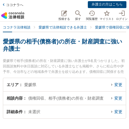
弁護士の方はこちら
ココナラへ
投稿する
探す
閲覧履歴
マイリスト
ログイン
ココナラ法律相談
愛媛県で法律相談できる弁護士
愛媛県で債権回収に
愛媛県の相手(債務者)の所在・財産調査に強い
弁護士
愛媛県で相手(債務者)の所在・財産調査に強い弁護士が9名見つかりました。初
回面談無料や休日面談に対応している弁護士なども掲載中。さらに松山市や伊
予市、今治市などの地域条件で弁護士を絞り込めます。債権回収に関係する売
掛金回収や債権回収代行、債権の時効中断等の細かな分野での絞り込み検索も
でき便利です。特に弁護士法人龍鳳法律事務所の石山 龍鳳弁護士や伊予綜合法
エリア
愛媛県
変更
律事務所の三井 敦弁護士、河野法律会計事務所の河野 光昭弁護士のプロフィー
ル情報や弁護士費用、強みなどが注目されています。『愛媛県で土日や夜間に
相談内容
債権回収、相手(債務者)の所在・財産調査
変更
発生した相手(債務者)の所在・財産調査のトラブルを今すぐに弁護士に相談した
い』『相手(債務者)の所在・財産調査のトラブル解決の実績豊富な近くの弁護士
を検索したい』『初回相談無料で相手(債務者)の所在・財産調査を法律相談でき
詳細条件
未選択
変更
る愛媛県内の弁護士に相談予約したい』などでお困りの相談者さんにおすすめ
です。