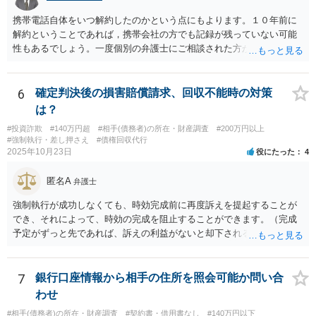
携帯電話自体をいつ解約したのかという点にもよります。１０年前に
解約ということであれば，携帯会社の方でも記録が残っていない可能
性もあるでしょう。一度個別の弁護士にご相談された方が良いかと思
われます。
6
確定判決後の損害賠償請求、回収不能時の対策
は？
#投資詐欺
#140万円超
#相手(債務者)の所在・財産調査
#200万円以上
#強制執行・差し押さえ
#債権回収代行
2025年10月23日
役にたった
4
匿名A
弁護士
強制執行が成功しなくても、時効完成前に再度訴えを提起することが
でき、それによって、時効の完成を阻止することができます。（完成
予定がずっと先であれば、訴えの利益がないと却下されるので、その
点は注意してください。）再訴で勝訴できれば、その確定から１０年
になります。 手間であったり、忘れたり、諦めたりで情報が出回らな
いだけです。
7
銀行口座情報から相手の住所を照会可能か問い合
わせ
#相手(債務者)の所在・財産調査
#契約書・借用書なし
#140万円以下