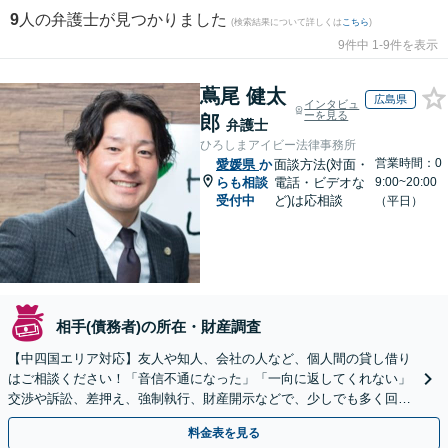
9
人の弁護士が見つかりました
(検索結果について詳しくは
こちら
)
9件中 1-9件を表示
蔦尾 健太
広島県
インタビュ
ーを見る
郎
弁護士
ひろしまアイビー法律事務所
営業時間：0
愛媛県
か
面談方法(対面・
らも相談
電話・ビデオな
9:00~20:00
受付中
ど)は応相談
（平日）
相手(債務者)の所在・財産調査
【中四国エリア対応】友人や知人、会社の人など、個人間の貸し借り
はご相談ください！「音信不通になった」「一向に返してくれない」
交渉や訴訟、差押え、強制執行、財産開示などで、少しでも多く回収
できるよう尽力【休日・夜間対応】【弁護士歴15年以上】
料金表を見る