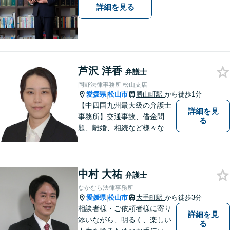
詳細を見る
芦沢 洋香
弁護士
岡野法律事務所 松山支店
愛媛県
松山市
勝山町駅
から徒歩1分
|
【中四国九州最大級の弁護士
詳細を見
事務所】交通事故、借金問
る
題、離婚、相続など様々な問
題について、「何度でも無
料」の相談を行っています！
まずはお気軽にご相談くださ
中村 大祐
い！
弁護士
なかむら法律事務所
愛媛県
松山市
大手町駅
から徒歩3分
|
相談者様・ご依頼者様に寄り
詳細を見
添いながら、明るく、楽しい
る