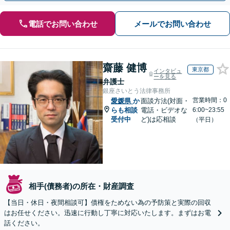
電話でお問い合わせ
メールでお問い合わせ
齋藤 健博
東京都
インタビュ
ーを見る
弁護士
銀座さいとう法律事務所
営業時間：0
愛媛県
か
面談方法(対面・
らも相談
電話・ビデオな
6:00~23:55
受付中
ど)は応相談
（平日）
相手(債務者)の所在・財産調査
【当日・休日・夜間相談可】債権をためない為の予防策と実際の回収
はお任せください。迅速に行動し丁寧に対応いたします。まずはお電
話ください。