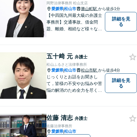
岡野法律事務所 松山支店
愛媛県
松山市
勝山町駅
から徒歩1分
|
【中四国九州最大級の弁護士
詳細を見
事務所】交通事故、借金問
る
題、離婚、相続など様々な問
題について、「何度でも無
料」の相談を行っています！
まずはお気軽にご相談くださ
五十﨑 元
い！
弁護士
松山ふるさと法律事務所
愛媛県
松山市
松山市駅
から徒歩4分
|
じっくりとお話をお聞きし
詳細を見
て，皆様の不安やお悩みや苦
る
悩の解消のため全力を尽くし
ます。
佐藤 清志
弁護士
佐藤法律事務所
愛媛県
松山市
|