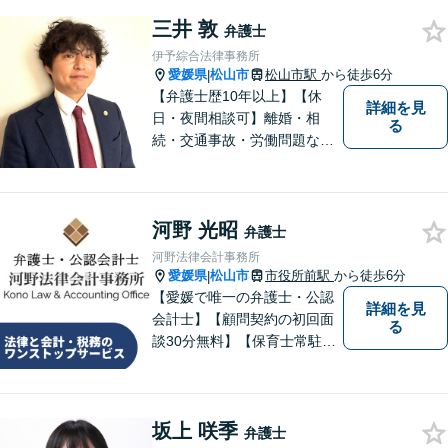
三井 敦
弁護士
伊予綜合法律事務所
愛媛県
松山市
松山市駅
から徒歩6分
|
【弁護士歴10年以上】【休
詳細を見
日・夜間相談可】離婚・相
る
続・交通事故・労働問題など
幅広く対応。丁寧な対話と確
かな専門性で、一人ひとりに
寄り添い納得できる解決を目
河野 光昭
指します【オンライン相談
弁護士
可】【松山市駅徒歩8分】
河野法律会計事務所
愛媛県
松山市
市役所前駅
から徒歩6分
|
【愛媛で唯一の弁護士・公認
詳細を見
会計士】【顧問契約の初回面
る
談30分無料】【保育士常駐】
法律及び会計・税務のワンス
トップサービスを提供しま
す。まずは、お気軽にお問合
坂上 咲季
せください。
弁護士