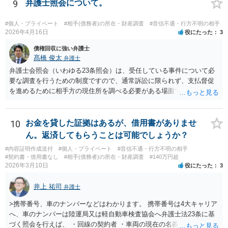
み、費用倒れとなってしまいます。 おそらくはキャンセルされた腹い
9
弁護士照会について。
せとして一種の捨て台詞的に「弁護士」や「内容証明」という言葉を
使っているのでしょう。 可能性という言葉を使う以上、ゼロとは言え
#個人・プライベート
#相手(債務者)の所在・財産調査
#音信不通・行方不明の相手
ませんが、気に病む必要はないと思われます。
2026年4月16日
役にたった
3
債権回収に強い弁護士
髙橋 俊太
弁護士
弁護士会照会（いわゆる23条照会）は、受任している事件について必
要な調査を行うための制度ですので、通常訴訟に限られず、支払督促
を進めるために相手方の現住所を調べる必要がある場面でも利用が検
討されます。 もっとも、いくつか注意点があります。まず、23条照会
は「住所調査だけ単体」で依頼するものではなく、支払督促申立てな
どの事件そのものを弁護士に依頼した上で、その事件処理の一環とし
10
お金を貸した証拠はあるが、借用書がありませ
て行う必要があります。また、23条照会をかければ必ず住所が判明す
ん。返済してもらうことは可能でしょうか？
るとは限りません。どの情報を手掛かりに、どこに照会するか、照会
#内容証明作成送付
#個人・プライベート
#音信不通・行方不明の相手
先が回答に応じるかによって結果は変わります。したがって、支払督
#契約書・借用書なし
#相手(債務者)の所在・財産調査
#140万円超
促の段階でも利用は可能だが、成功するかは事案次第ということにな
2026年3月10日
役にたった
3
ります。 まずは、相手について現在わかっている情報を整理して、弁
護士に「支払督促申立てを前提に住所調査もお願いしたい」と相談す
井上 祐司
弁護士
るのがよいと思われます。
>携帯番号、車のナンバーなどはわかります。 携帯番号は4大キャリア
へ、車のナンバーは陸運局又は軽自動車検査協会へ弁護士法23条に基
づく照会を行えば、 ・回線の契約者 ・車両の現在の名義人 は、分か