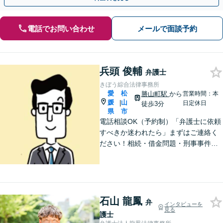
電話でお問い合わせ
メールで面談予約
兵頭 俊輔
弁護士
きぼう綜合法律事務所
愛
松
勝山町駅
から
営業時間：本
媛
山
|
日定休日
徒歩3分
県
市
電話相談OK（予約制）「弁護士に依頼
すべきか迷われたら」まずはご連絡く
ださい！相続・借金問題・刑事事件・
訴訟事件など実績多数！弁護士保険の
ご利用も可能です。個人・企業のご相
談に対応。お気軽にご連絡ください。
【勝山町駅3分】
石山 龍鳳
弁
インタビューを
見る
護士