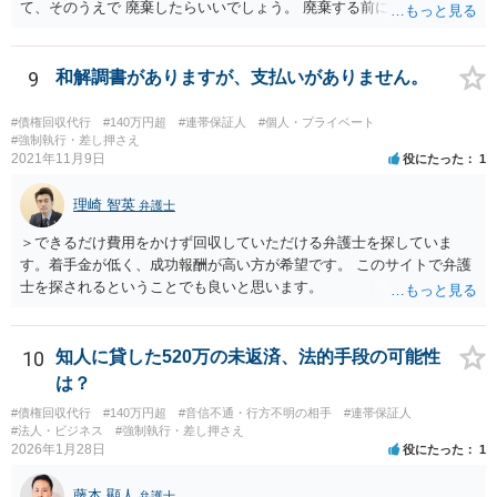
て、そのうえで 廃棄したらいいでしょう。 廃棄する前に、写真をとっ
ておくこと ですね。
9
和解調書がありますが、支払いがありません。
#債権回収代行
#140万円超
#連帯保証人
#個人・プライベート
#強制執行・差し押さえ
2021年11月9日
役にたった
1
理崎 智英
弁護士
＞できるだけ費用をかけず回収していただける弁護士を探していま
す。着手金が低く、成功報酬が高い方が希望です。 このサイトで弁護
士を探されるということでも良いと思います。
10
知人に貸した520万の未返済、法的手段の可能性
は？
#債権回収代行
#140万円超
#音信不通・行方不明の相手
#連帯保証人
#法人・ビジネス
#強制執行・差し押さえ
2026年1月28日
役にたった
1
藤本 顯人
弁護士