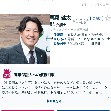
10件中 1-10件を表示
蔦尾 健太
広島県
インタビュ
ーを見る
郎
弁護士
ひろしまアイビー法律事務所
営業時間：10:
愛媛県
面談方法(対面・
からも相
電話・ビデオな
00~18:00（土
談受付中
ど)は応相談
日祝日）
連帯保証人への債権回収
【中四国エリア対応】友人や知人、会社の人など、個人間の貸し借り
はご相談ください！「音信不通になった」「一向に返してくれない」
交渉や訴訟、差押え、強制執行、財産開示などで、少しでも多く回収
できるよう尽力【休日・夜間対応】【弁護士歴15年以上】
料金表を見る