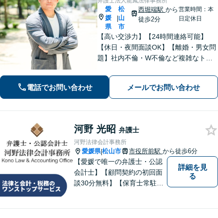
弁護士法人龍鳳法律事務所
愛
松
西堀端駅
から
営業時間：本
媛
山
|
日定休日
徒歩2分
県
市
【高い交渉力】【24時間連絡可能】
【休日・夜間面談OK】【離婚・男女問
題】社内不倫・W不倫など複雑なトラ
ブルもお任せ。【労働問題】残業代請
求や退職代行もお受けします。【刑事
電話でお問い合わせ
メールでお問い合わせ
事件】刑事事件は１分１秒が勝負で
す。迅速に対応します。
河野 光昭
弁護士
河野法律会計事務所
愛媛県
松山市
市役所前駅
から徒歩6分
|
【愛媛で唯一の弁護士・公認
詳細を見
会計士】【顧問契約の初回面
る
談30分無料】【保育士常駐】
法律及び会計・税務のワンス
トップサービスを提供しま
す。まずは、お気軽にお問合