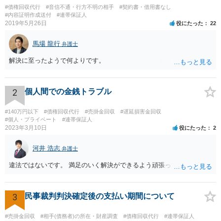
#債権回収代行
#音信不通・行方不明の相手
#契約書・借用書なし
#内容証明作成送付
#連帯保証人
2019年5月26日
役にたった
22
馬場 龍行
弁護士
解決に至ったようで何よりです。
2
個人間での金銭トラブル
#140万円以下
#債権回収代行
#売掛金回収
#遅延損害金回収
#個人・プライベート
#連帯保証人
2023年3月10日
役にたった
2
河井 浩志
弁護士
違法ではないです。 満足のいく解決ができるよう頑張ってください。
3
民事裁判判決確定後の支払い期間について
#売掛金回収
#相手(債務者)の所在・財産調査
#債権回収代行
#連帯保証人