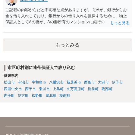
ご記載の内容からだと不明確な点がありますが、 ①Aが、銀行からお
金を借り入れしており、銀行からの借り入れを担保するために、物上
保証人としてAの妻が、Aの妻所有のマンションに銀行の根抵当権を入
れているという可能性と ②AがAの妻にお金を貸付しており、その貸付
を担保するために、根抵当権としてAの妻のマンションに根抵当権が設
定されているという可能性 です。 状況からすると、①だと思います。
もっとみる
①だとした場合、現状ですと、Aには全く弁済能力がないので、回収は
非常に厳しいと思われます。
市区町村別に連帯保証人で絞り込む
愛媛県内
松山市
今治市
宇和島市
八幡浜市
新居浜市
西条市
大洲市
伊予市
四国中央市
西予市
東温市
上島町
久万高原町
松前町
砥部町
内子町
伊方町
松野町
鬼北町
愛南町