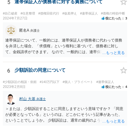
5
連帯保証人が債務者に対する責務について
#自己破産
#任意整理
#債権回収代行
#仮差押え
#連帯保証人
#債権の時効中断
2024年7月27日
役にたった
3
匿名A
弁護士
連帯保証について、一般的には、連帯保証人が債務者に代わって債務
を弁済した場合、「求償権」という権利に基づいて、債務者に対し
て、金銭請求ができます。 なので、一般的には、連帯保証人が代わり
に返済してくれた場合には、代わりに返済してもらった金額を、債務
者が連帯債務者に支払わなければならない、ということになります。
ご質問の構成の違いを確認されたい意図は分かりかねますが、結論と
6
少額訴訟の同意について
しては、一般的には「求償権」に基づいて上記のような処理になるか
と思います。
#少額訴訟の相談・依頼
#140万円以下
#個人・プライベート
#連帯保証人
2023年2月8日
役にたった
4
村山 大基
弁護士
＞または、少額訴訟することに同意しますという意味ですか？ 「同意
が必要となっている」というのは、どこかにそういう記事があった、
ということでしょうか。 少額訴訟は、通常の裁判のようなきちんとし
た審理をしないので、 被告側が、少額訴訟でいいよ、という同意だと