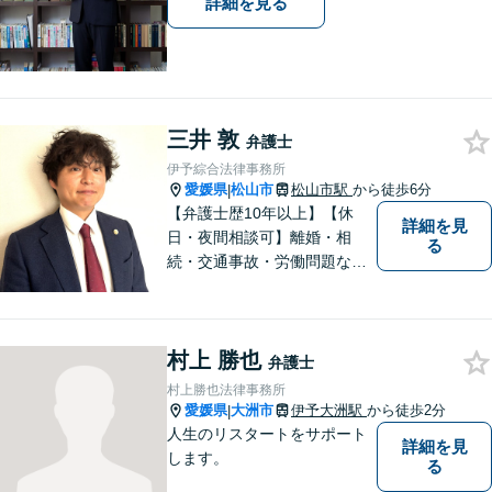
詳細を見る
三井 敦
弁護士
伊予綜合法律事務所
愛媛県
松山市
松山市駅
から徒歩6分
|
【弁護士歴10年以上】【休
詳細を見
日・夜間相談可】離婚・相
る
続・交通事故・労働問題など
幅広く対応。丁寧な対話と確
かな専門性で、一人ひとりに
寄り添い納得できる解決を目
村上 勝也
指します【オンライン相談
弁護士
可】【松山市駅徒歩8分】
村上勝也法律事務所
愛媛県
大洲市
伊予大洲駅
から徒歩2分
|
人生のリスタートをサポート
詳細を見
します。
る