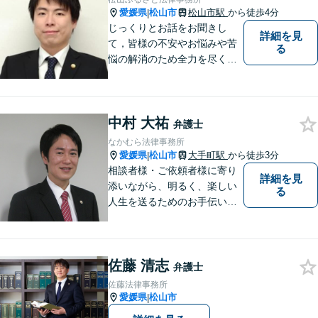
愛媛県
松山市
松山市駅
から徒歩4分
|
じっくりとお話をお聞きし
詳細を見
て，皆様の不安やお悩みや苦
る
悩の解消のため全力を尽くし
ます。
中村 大祐
弁護士
なかむら法律事務所
愛媛県
松山市
大手町駅
から徒歩3分
|
相談者様・ご依頼者様に寄り
詳細を見
添いながら、明るく、楽しい
る
人生を送るためのお手伝いを
したいと思います。お気軽に
ご相談ください。
佐藤 清志
弁護士
佐藤法律事務所
愛媛県
松山市
|