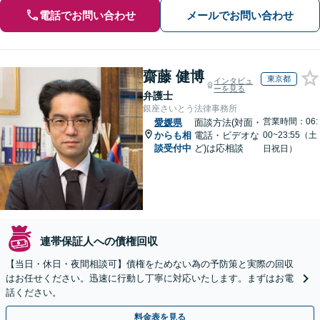
電話でお問い合わせ
メールでお問い合わせ
齋藤 健博
東京都
インタビュ
ーを見る
弁護士
銀座さいとう法律事務所
営業時間：06:
愛媛県
面談方法(対面・
からも相
電話・ビデオな
00~23:55（土
談受付中
ど)は応相談
日祝日）
連帯保証人への債権回収
【当日・休日・夜間相談可】債権をためない為の予防策と実際の回収
はお任せください。迅速に行動し丁寧に対応いたします。まずはお電
話ください。
料金表を見る