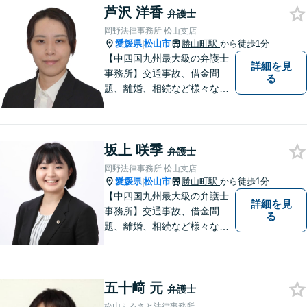
芦沢 洋香
せください。
弁護士
岡野法律事務所 松山支店
愛媛県
松山市
勝山町駅
から徒歩1分
|
【中四国九州最大級の弁護士
詳細を見
事務所】交通事故、借金問
る
題、離婚、相続など様々な問
題について、「何度でも無
料」の相談を行っています！
まずはお気軽にご相談くださ
坂上 咲季
い！
弁護士
岡野法律事務所 松山支店
愛媛県
松山市
勝山町駅
から徒歩1分
|
【中四国九州最大級の弁護士
詳細を見
事務所】交通事故、借金問
る
題、離婚、相続など様々な問
題について、「何度でも無
料」の相談を行っています！
まずはお気軽にご相談くださ
五十﨑 元
い！
弁護士
松山ふるさと法律事務所