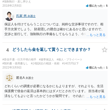
#強制執行・差し押さえ
2018年2月8日
役にたった
5
氏家 悠
弁護士
保証人を付けてもらうことについては、純粋な交渉事項ですので、相
手方次第でしょう。 財産隠しの懸念は確かにあるかと思いますので、
交渉と並行して、強制執行の準備をしてもらうよう、今依頼されてい
る弁護士の先生と協議してみてはいかがでしょうか。 強制執行に強い
弁護士の探し方ですが、弁護士のウェブページなどがひとつの目安に
なります。 ただ、ウェブページの記載内容が確実というわけでもない
4
どうしたら金を返して貰うことできますか？
ので、実際に面談してみて、その弁護士ならどういう風に進めるか聞
いてみるのがよいと思います。
#音信不通・行方不明の相手
#連帯保証人
#個人・プライベート
#契約書・借用書なし
#少額訴訟の相談・依頼
#140万円以下
2022年3月9日
役にたった
1
匿名A
弁護士
どれくらいの調査が必要になるかにもよりますが、それよりも、生活
保護費で借金の返済は基本的にはダメだとされています。 担当者が返
済をしてもよいと言ったかどうかが疑問です。 そのあたりは、ネット
で「生活保護」「借金」「返済」といったキーワードで検索すれば詳
しい記事が出てきますので、一度見てみてもいいかもしれません。