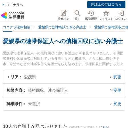
弁護士の方はこちら
ココナラへ
投稿する
探す
閲覧履歴
マイリスト
ログイン
ココナラ法律相談
愛媛県で法律相談できる弁護士
愛媛県で債権回収に
愛媛県の連帯保証人への債権回収に強い弁護士
愛媛県で連帯保証人への債権回収に強い弁護士が10名見つかりました。初回面
談無料や休日面談に対応している弁護士なども掲載中。さらに松山市や伊予
市、今治市などの地域条件で弁護士を絞り込めます。債権回収に関係する売掛
金回収や債権回収代行、債権の時効中断等の細かな分野での絞り込み検索もで
き便利です。特にきぼう綜合法律事務所の兵頭 俊輔弁護士や弁護士法人龍鳳法
エリア
愛媛県
変更
律事務所の石山 龍鳳弁護士、河野法律会計事務所の河野 光昭弁護士のプロフィ
ール情報や弁護士費用、強みなどが注目されています。『愛媛県で土日や夜間
相談内容
債権回収、連帯保証人
変更
に発生した連帯保証人への債権回収のトラブルを今すぐに弁護士に相談した
い』『連帯保証人への債権回収のトラブル解決の実績豊富な近くの弁護士を検
索したい』『初回相談無料で連帯保証人への債権回収を法律相談できる愛媛県
詳細条件
未選択
変更
内の弁護士に相談予約したい』などでお困りの相談者さんにおすすめです。
10
人の弁護士が見つかりました
(検索結果について詳しくは
こちら
)