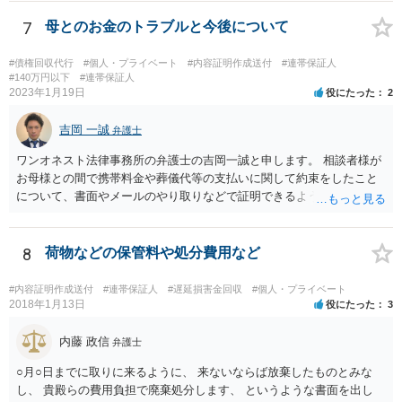
思います（多分）。 実際の流れとしては、少額訴訟では嫌だ、と被告
が考えた場合、 通常の訴訟でやってほしい、と裁判所に対して書類を
7
母とのお金のトラブルと今後について
出したりします。
#債権回収代行
#個人・プライベート
#内容証明作成送付
#連帯保証人
#140万円以下
#連帯保証人
2023年1月19日
役にたった
2
吉岡 一誠
弁護士
ワンオネスト法律事務所の弁護士の吉岡一誠と申します。 相談者様が
お母様との間で携帯料金や葬儀代等の支払いに関して約束をしたこと
について、書面やメールのやり取りなどで証明できるようであれば、
立替金を裁判上請求する余地があろうかと思います。 ただし、お母様
の資力が乏しいとなると、判決が下りても実際に回収することができ
ない可能性があるため、不定期でも少しずつでも返済があるようであ
8
荷物などの保管料や処分費用など
れば、コストをかけて裁判を起こすよりも、このまま分割払いを続け
てもらう方が良いかもしれません。 なお、保証人欄の無断署名の件
#内容証明作成送付
#連帯保証人
#遅延損害金回収
#個人・プライベート
は、お母様に注意するしかないですが、お母様が勝手に署名した場合
2018年1月13日
役にたった
3
は保証契約は無効ですので、仮に金融機関等から相談者様のもとに請
求が来た場合は支払いを拒否できます。
内藤 政信
弁護士
○月○日までに取りに来るように、 来ないならば放棄したものとみな
し、 貴殿らの費用負担で廃棄処分します、 というような書面を出し