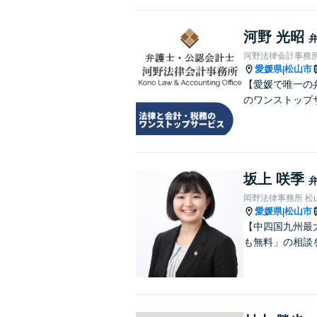
河野 光昭
河野法律会計事務
愛媛県
松山市
|
【愛媛で唯一の
のワンストップ
坂上 咲季
岡野法律事務所 松
愛媛県
松山市
|
【中四国九州最
も無料」の相談