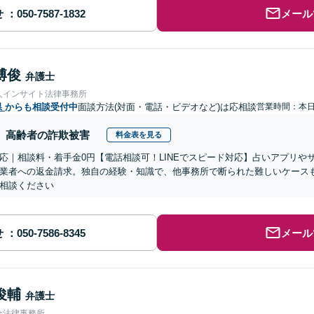
せ
メール
博俊
弁護士
人インサイト法律事務所
県
からも相談受付中
面談方法(対面・電話・ビデオなど)は応相談
営業時間：本
高齢者の詐欺被害
料金表を見る
応｜相談料・着手金0円【電話相談可！LINEでスピード対応】占いアプリや
業者への返金請求。独自の経験・知識で、他事務所で断られた難しいケース
相談ください
せ
メール
俊輔
弁護士
合法律事務所