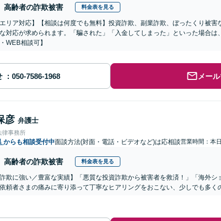
高齢者の詐欺被害
料金表を見る
エリア対応】【相談は何度でも無料】投資詐欺、副業詐欺、ぼったくり被害
な対応が求められます。「騙された」「入金してしまった」といった場合は
・WEB相談可】
せ
メール
保彦
弁護士
法律事務所
県
からも相談受付中
面談方法(対面・電話・ビデオなど)は応相談
営業時間：本
高齢者の詐欺被害
料金表を見る
詐欺に強い／豊富な実績】「悪質な投資詐欺から被害者を救済！」「海外シ
依頼者さまの痛みに寄り添って丁寧なヒアリングをおこない、少しでも多く