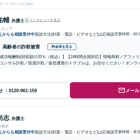
果について詳しくは
こちら
)
祐輔
弁護士
インタビューを見る
人エッグ
県
からも相談受付中
面談方法(対面・電話・ビデオなど)は応相談
営業時間：00:
高齢者の詐欺被害
料金表を見る
成功報酬制(回収額の33％（税込）】【24時間全国対応】情報商材／アフィ
コンサル詐欺／投資詐欺／仮想通貨のトラブルは、お任せください！オンラ
せ
メール
尚志
弁護士
事務所
県
からも相談受付中
面談方法(対面・電話・ビデオなど)は応相談
営業時間：本