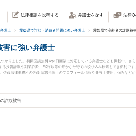
法律相談を投稿する
弁護士を探す
法律Q
弁護士
愛媛県で詐欺・消費者問題に強い弁護士
愛媛県で高齢者の詐欺被
被害に強い弁護士
見つかりました。初回面談無料や休日面談に対応している弁護士なども掲載中。さ
する投資詐欺や副業詐欺、FX詐欺等の細かな分野での絞り込み検索もでき便利です
士、佐藤法律事務所の佐藤 清志弁護士のプロフィール情報や弁護士費用、強みなど
弁護士に相談したい』『高齢者の詐欺被害のトラブル解決の実績豊富な近くの弁護
予約したい』などでお困りの相談者さんにおすすめです。
の詐欺被害