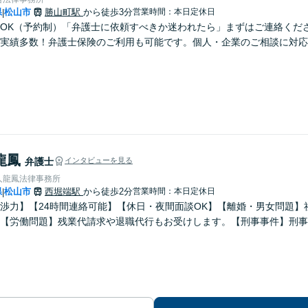
県
松山市
勝山町駅
から徒歩3分
営業時間：本日定休日
|
OK（予約制）「弁護士に依頼すべきか迷われたら」まずはご連絡くだ
実績多数！弁護士保険のご利用も可能です。個人・企業のご相談に対応
龍鳳
弁護士
インタビューを見る
人龍鳳法律事務所
県
松山市
西堀端駅
から徒歩2分
営業時間：本日定休日
|
渉力】【24時間連絡可能】【休日・夜間面談OK】【離婚・男女問題】
【労働問題】残業代請求や退職代行もお受けします。【刑事事件】刑事