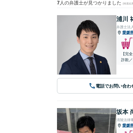
7
人の弁護士が見つかりました
(検索結
浦川 
弁護士法
愛媛
【完全
詐欺／
電話でお問い合わ
坂本 
清陵法律
愛媛