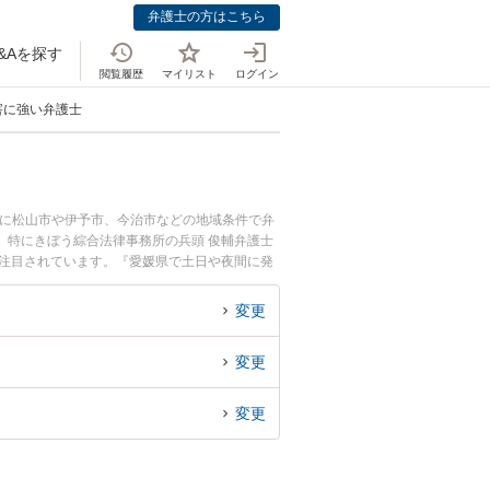
弁護士の方はこちら
&Aを探す
閲覧履歴
マイリスト
ログイン
害に強い弁護士
らに松山市や伊予市、今治市などの地域条件で弁
。特にきぼう綜合法律事務所の兵頭 俊輔弁護士
が注目されています。『愛媛県で土日や夜間に発
士を検索したい』『初回相談無料で高齢者の詐欺
変更
変更
変更