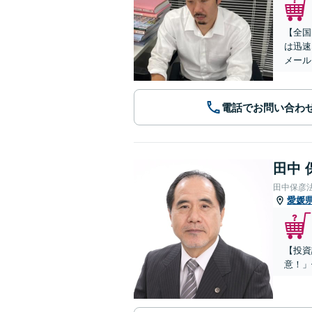
【全国
は迅速
メール
電話でお問い合わ
田中 
田中保彦
愛媛
【投資
意！」