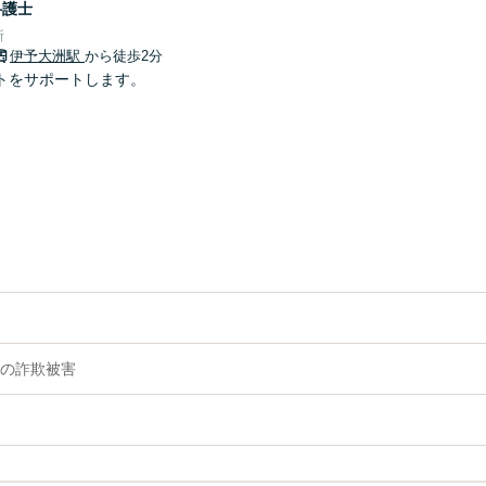
弁護士
所
伊予大洲駅
から徒歩2分
トをサポートします。
の詐欺被害