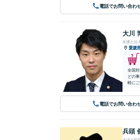
電話でお問い合わ
大川 
弁護士法
愛媛
全国対
どの事
軽にご
電話でお問い合わ
兵頭 
きぼう綜