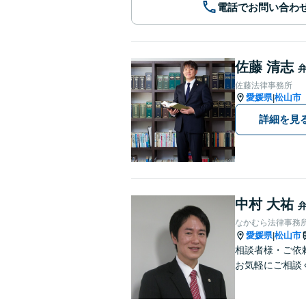
電話でお問い合わ
佐藤 清志
佐藤法律事務所
愛媛県
松山市
|
詳細を見
中村 大祐
なかむら法律事務
愛媛県
松山市
|
相談者様・ご依
お気軽にご相談