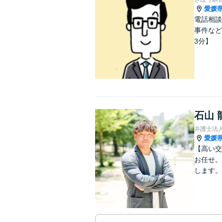
愛媛
電話相談
事件など
3分】
石山 
弁護士法
愛媛
【高い交
お任せ。
します。