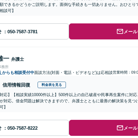
額できるかどうかご説明します。面倒な手続きも一切ありません。おひとり
相談可】
せ
メール
雄一
弁護士
事務所
県
からも相談受付中
面談方法(対面・電話・ビデオなど)は応相談
営業時間：09:
信用情報回復
料金表を見る
対応】【相談実績10000件以上】500件以上の自己破産や民事再生案件に対
が対応。借金問題は解決できますので、弁護士とともに最善の解決策を見つ
可】
せ
メール