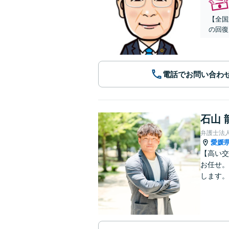
【全国
の回復
電話でお問い合わ
石山 
弁護士法
愛媛
【高い交
お任せ。
します。