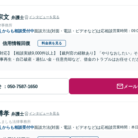
宗文
弁護士
インタビューを見る
律事務所
県
からも相談受付中
面談方法(対面・電話・ビデオなど)は応相談
営業時間：09:
信用情報回復
料金表を見る
対応】【相談実績9,000件以上】【裁判官の経験あり】「やりなおしたい」
事再生・自己破産・過払い金・任意売却など、借金のトラブルはお任せくだ
せ
メール
博孝
弁護士
インタビューを見る
人ましも法律事務所
県
からも相談受付中
面談方法(対面・電話・ビデオなど)は応相談
営業時間：本