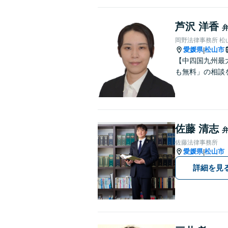
芦沢 洋香
岡野法律事務所 松
愛媛県
松山市
|
【中四国九州最
も無料」の相談
佐藤 清志
佐藤法律事務所
愛媛県
松山市
|
詳細を見