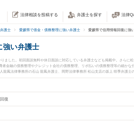
法律相談を投稿する
弁護士を探す
法律Q
弁護士
愛媛県で借金・債務整理に強い弁護士
愛媛県で信用情報回復に強
に強い弁護士
かりました。初回面談無料や休日面談に対応している弁護士なども掲載中。さらに
費者金融の債務整理やクレジット会社の債務整理、リボ払いの債務整理等の細かな
人龍鳳法律事務所の石山 龍鳳弁護士、岡野法律事務所 松山支店の坂上 咲季弁護
した信用情報回復のトラブルを今すぐに弁護士に相談したい』『信用情報回復のト
できる愛媛県内の弁護士に相談予約したい』などでお困りの相談者さんにおすすめ
回復