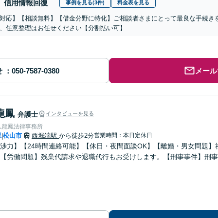
信用情報回復
事例を見る(3件)
料金表を見る
対応】【相談無料】【借金分野に特化】ご相談者さまにとって最良な手続き
、任意整理はお任せください【分割払い可】
せ
メール
龍鳳
弁護士
インタビューを見る
人龍鳳法律事務所
県
松山市
西堀端駅
から徒歩2分
営業時間：本日定休日
|
渉力】【24時間連絡可能】【休日・夜間面談OK】【離婚・男女問題】
【労働問題】残業代請求や退職代行もお受けします。【刑事事件】刑事