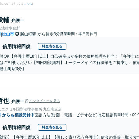
果について詳しくは
こちら
)
俊輔
弁護士
合法律事務所
県
松山市
勝山町駅
から徒歩3分
営業時間：本日定休日
|
信用情報回復
料金表を見る
談OK【弁護士歴18年以上】自己破産ほか多数の債務整理を担当！「弁護士
はご相談ください【初回相談無料】オーダーメイドの解決策をご提案し、依
勝山町駅3分】
哲也
弁護士
インタビューを見る
人エクセル国際法律事務所 九段南支店
県
からも相談受付中
面談方法(対面・電話・ビデオなど)は応相談
営業時間：00:
信用情報回復
料金表を見る
対応】【弁護士歴30年以上】【優しく寄り添う弁護士】借金の督促・取り立