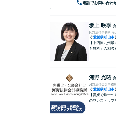
電話でお問い合わ
坂上 咲季
岡野法律事務所 松
愛媛県
松山市
|
【中四国九州最
も無料」の相談
河野 光昭
河野法律会計事務
愛媛県
松山市
|
【愛媛で唯一の
のワンストップ