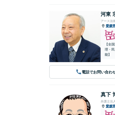
河東 
アース法
愛媛
【全国
理・民
能】
電話でお問い合わ
真下 
弁護士法
愛媛