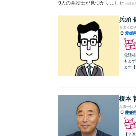
9
人の弁護士が見つかりました
(検索結
兵頭 
きぼう綜
愛媛
電話相
もまず
ます【
榎本 
弁護士法
愛媛
【全国