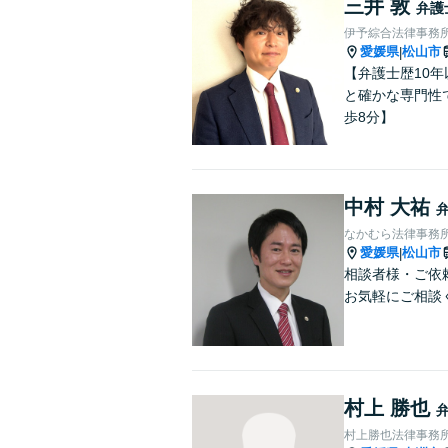
三井 敦
弁護
伊予綜合法律事務
愛媛県
松山市
|
【弁護士歴10
と確かな専門性
歩8分】
中村 大祐
なかむら法律事務
愛媛県
松山市
|
相談者様・ご依
お気軽にご相談
村上 勝也
村上勝也法律事務