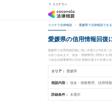
ココナラへ
ココナラ法律相談
愛媛県で法律相談できる
愛媛県の信用情報回復
愛媛県で信用情報回復に強い弁護士が9名見つ
を絞り込めます。借金・債務整理に関係する消
う綜合法律事務所の兵頭 俊輔弁護士や弁護士法
目されています。『愛媛県で土日や夜間に発生
い』『初回相談無料で信用情報回復を法律相談
エリア
愛媛県
相談内容
借金・債務整理、信用情報
詳細条件
未選択