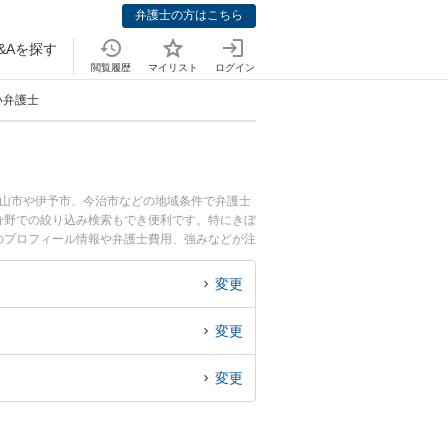
弁護士の方はこちら
&Aを探す
閲覧履歴
マイリスト
ログイン
い弁護士
松山市や伊予市、今治市などの地域条件で弁護士
分野での絞り込み検索もでき便利です。特にきぼ
士のプロフィール情報や弁護士費用、強みなどが注
ラブル解決の実績豊富な近くの弁護士を検索した
です。
変更
変更
変更