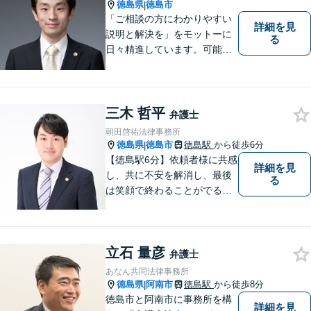
徳島県
徳島市
|
「ご相談の方にわかりやすい
詳細を見
説明と解決を」をモットーに
る
日々精進しています。可能な
限り難解な専門用語をかみ砕
いて説明し、トラブルに遭い
不安な思いを抱えられている
三木 哲平
弁護士
朝田啓祐法律事務所
徳島県
徳島市
徳島駅
から徒歩6分
|
【徳島駅6分】依頼者様に共感
詳細を見
し、共に不安を解消し、最後
る
は笑顔で終わることがでるよ
うに取り組んで参ります。 じ
っくりとご相談者のお話しを
聴くことを第一と考えて、ご
立石 量彦
相談にのっています。 まずは
弁護士
ご相談ください。
あなん共同法律事務所
徳島県
阿南市
徳島駅
から徒歩8分
|
徳島市と阿南市に事務所を構
詳細を見