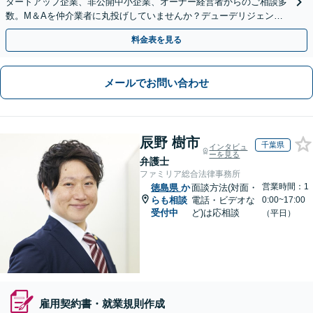
タートアップ企業、非公開中小企業、オーナー経営者からのご相談多
数。M＆Aを仲介業者に丸投げしていませんか？デューデリジェンス
や契約書作成・交渉はお任せください【初回無料】
料金表を見る
メールでお問い合わせ
辰野 樹市
千葉県
インタビュ
ーを見る
弁護士
ファミリア総合法律事務所
営業時間：1
徳島県
か
面談方法(対面・
らも相談
電話・ビデオな
0:00~17:00
受付中
ど)は応相談
（平日）
雇用契約書・就業規則作成