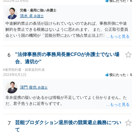
2022年12月6日
役にたった
6
労働・雇用に強い弁護士
清水 卓
弁護士
中途解約禁止の条項が設けられていないのであれば、事務所側に中途
解約を禁止できる根拠はないように思われます。 また、公正取引委員
会という国の機関が「芸能分野において独占禁止法上問題となり得る
行為の想定例」として、「所属事務所が，契約終了後は⼀定期間芸能
活動を⾏えない旨の義務を課し，⼜は移籍・独⽴した場合には芸能活
動を妨害する旨⽰唆して，移籍・独⽴を諦めさせること（優越的地位
6
"法律事務所の事務局長兼CFOが弁護士でない場
の濫⽤等）を例示しています。 ライバー事務所にも同様のことが言え
合、適切か"
る可能性があり、あなたのケースでも、独占禁止法上問題となり得ま
#雇用契約書・就業規則作成
す。 ただし、「※これら⾏為が実際に独占禁⽌法違反となるかどうか
2024年6月1日
役にたった
5
は，具体的態様に照らして個別に判断されることとなる。例えば，優
越的地位の濫⽤に関して，不当に不利益を与えるか否かは，課される
濵門 俊也
弁護士
義務等の内容や期間が⽬的に照らして過⼤であるか，与える不利益の
程度，代償措置の有無やその⽔準，あらかじめ⼗分な協議が⾏われた
非弁提携の疑いがあるかは情報が不足していてよく分かりません。た
か等を考慮の上，個別具体的に判断される」という指摘もなされてい
だ、君子危うきに近寄らずです。
るので、ご事案に応じ、挙げられている事情を具体的に検討して行く
必要があります。 なお、退所等で事務所側と揉めるようであれば、弁
護士に直接相談・依頼し、事務所側と交渉にあたってもらう方法もあ
7
芸能プロダクション退所後の競業避止義務につい
るかと思います。 （参考）「⼈材分野における公正取引委員会の取
て
組」（令和元年９月２５日 公正取引委員会）６頁 https://www.jftc.g