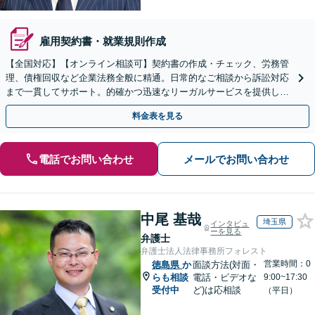
雇用契約書・就業規則作成
【全国対応】【オンライン相談可】契約書の作成・チェック、労務管
理、債権回収など企業法務全般に精通。日常的なご相談から訴訟対応
まで一貫してサポート。的確かつ迅速なリーガルサービスを提供しま
す。【初回相談無料】【休日・夜間相談可】
料金表を見る
電話でお問い合わせ
メールでお問い合わせ
中尾 基哉
埼玉県
インタビュ
ーを見る
弁護士
弁護士法人法律事務所フォレスト
営業時間：0
徳島県
か
面談方法(対面・
らも相談
電話・ビデオな
9:00~17:30
受付中
ど)は応相談
（平日）