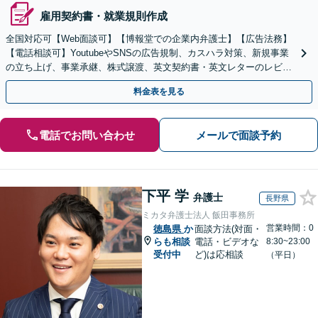
雇用契約書・就業規則作成
全国対応可【Web面談可】【博報堂での企業内弁護士】【広告法務】
【電話相談可】YoutubeやSNSの広告規制、カスハラ対策、新規事業
の立ち上げ、事業承継、株式譲渡、英文契約書・英文レターのレビュ
ー・ドラフトなどに対応。
料金表を見る
電話でお問い合わせ
メールで面談予約
下平 学
弁護士
長野県
ミカタ弁護士法人 飯田事務所
営業時間：0
徳島県
か
面談方法(対面・
らも相談
電話・ビデオな
8:30~23:00
受付中
ど)は応相談
（平日）