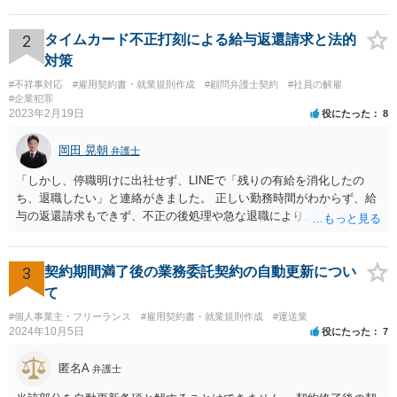
別途訴訟を提起するか、法人に加えて個人を被告にしておく必要があ
ります。貴殿が被告になった場合は、「彼氏」の干渉を受けずに応訴
することができます。「彼女」氏は、故意又は重過失を立証する必要
2
タイムカード不正打刻による給与返還請求と法的
があります。 なお、仮に会社法４２９条の責任が認められ敗訴した場
対策
合は、２５万円ずつではなく５０万円の連帯債務になります（同法４
#不祥事対応
#雇用契約書・就業規則作成
#顧問弁護士契約
#社員の解雇
３０条）。「彼女」氏は、５０万円の範囲内でどちらにいくら請求し
#企業犯罪
てもよく、支払った人はその半額をもう一人の代表社員に請求（求
2023年2月19日
役にたった
8
償）できます。
岡田 晃朝
弁護士
「しかし、停職明けに出社せず、LINEで「残りの有給を消化したの
ち、退職したい」と連絡がきました。 正しい勤務時間がわからず、給
与の返還請求もできず、不正の後処理や急な退職により、社や他のス
タッフに多大な迷惑をかけ、その上、有給まで使われるというような
状況です。」 大変悪質ですね。打刻場所のデータと、これまでのタイ
ムカードの虚偽を確認し、突き付けて責任を問題にすることになるで
3
契約期間満了後の業務委託契約の自動更新につい
しょう。 詐欺もありうるでしょうね。 「正しい時間がわからないとい
て
うタイムカード不正打刻による返還請求はどのようにおこなえばよい
#個人事業主・フリーランス
#雇用契約書・就業規則作成
#運送業
でしょうか？」 想定できる虚偽を前提に、相手と協議して詰めればよ
2024年10月5日
役にたった
7
いかと思います。 確実な記録があれば、それによるのがよいですが、
すべては不可能でしょうので。 相手の言動には早急には返事をせずに
匿名A
弁護士
弁護士と相談しながら、対応策を検討する方がよいでしょう。 また、
返還が難しい場合、損害賠償を請求する事はできますでしょうか？ 法