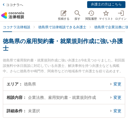
弁護士の方はこちら
ココナラへ
投稿する
探す
閲覧履歴
マイリスト
ログイン
ココナラ法律相談
徳島県で法律相談できる弁護士
徳島県で企業法務に
徳島県の雇用契約書・就業規則作成に強い弁護
士
徳島県で雇用契約書・就業規則作成に強い弁護士が9名見つかりました。初回面
談無料や休日面談に対応している弁護士、解決事例を持つ弁護士なども掲載
中。さらに徳島市や鳴門市、阿南市などの地域条件で弁護士を絞り込めます。
企業法務に関係する顧問弁護士契約や契約書作成・リーガルチェック、雇用契
約書・就業規則作成等の細かな分野での絞り込み検索もでき便利です。特にベ
エリア
徳島県
変更
リーベスト法律事務所 徳島オフィスの細谷 健人弁護士や泉法律事務所の泉 智
之弁護士、パシィフィコ法律事務所の大八木 孝弁護士のプロフィール情報や弁
相談内容
企業法務、雇用契約書・就業規則作成
変更
護士費用、強みなどが注目されています。『徳島県で土日や夜間に発生した雇
用契約書・就業規則作成のトラブルを今すぐに弁護士に相談したい』『雇用契
約書・就業規則作成のトラブル解決の実績豊富な近くの弁護士を検索したい』
詳細条件
未選択
変更
『初回相談無料で雇用契約書・就業規則作成を法律相談できる徳島県内の弁護
士に相談予約したい』などでお困りの相談者さんにおすすめです。