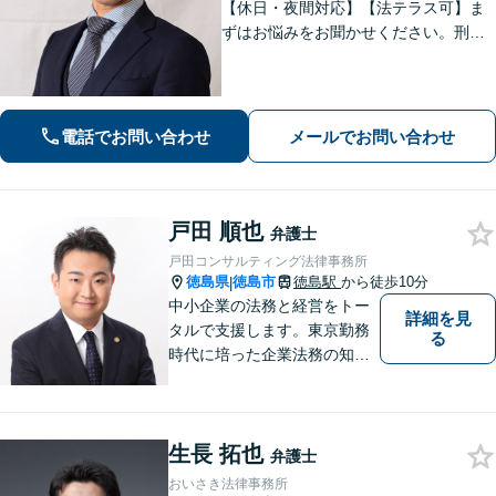
【休日・夜間対応】【法テラス可】ま
ずはお悩みをお聞かせください。刑事
事件：元検察官の経験を活かし、幅広
く対応。離婚問題：協議・調停・裁
判、各段階に対応。債務整理：苦しい
状況から抜け出すお手伝いをします。
電話でお問い合わせ
メールでお問い合わせ
戸田 順也
弁護士
戸田コンサルティング法律事務所
徳島県
徳島市
徳島駅
から徒歩10分
|
中小企業の法務と経営をトー
詳細を見
タルで支援します。東京勤務
る
時代に培った企業法務の知見
と中小企業診断士としての経
営の知見のシナジーで、徳島
の中小企業を中心に支援しま
生長 拓也
す。
弁護士
おいさき法律事務所