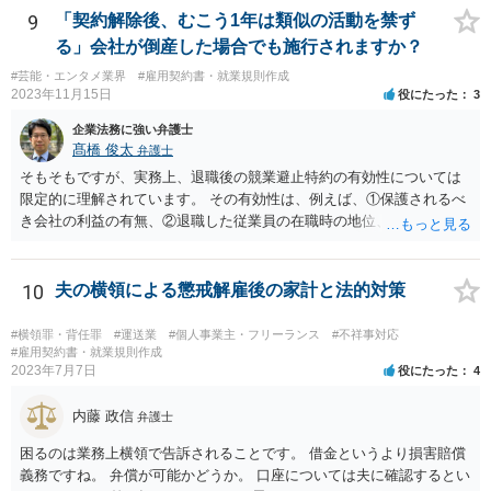
とを聞かれた方やこれからも私に担当してもらいたい、と言ってくだ
9
「契約解除後、むこう1年は類似の活動を禁ず
さる方にはSNS（インスタ・LINE等）を教えていて決まったら報告し
る」会社が倒産した場合でも施行されますか？
ますと伝えていました。】という点に関し、一応、在職中の行為と言
#芸能・エンタメ業界
#雇用契約書・就業規則作成
えそうなので、誠実義務違反との関係が問題になり得ると思われま
2023年11月15日
役にたった
3
す。一方、②については特に問題にはならないように思われます。 な
お、一般的に、このような類型の訴訟における会社側の損害の立証は
企業法務に強い弁護士
必ずしも容易ではないので、【今後相談して訴訟の予定です】という
髙橋 俊太
弁護士
のはブラフである可能性もあるように思います。
そもそもですが、実務上、退職後の競業避止特約の有効性については
限定的に理解されています。 その有効性は、例えば、①保護されるべ
き会社の利益の有無、②退職した従業員の在職時の地位、③地域的限
定の有無、④競業避止義務の存続期間、⑤禁止される競業行為の範
囲、⑥代償措置の有無といった判断要素によって検討されます。 いず
れにしても、書面を拝見するなど具体的な事情を詳しくお伺いする必
10
夫の横領による懲戒解雇後の家計と法的対策
要はありますが、上記判断要素に照らす限り、ご相談のケースにおい
ては会社側の請求は認められにくいのではないかという印象です。
#横領罪・背任罪
#運送業
#個人事業主・フリーランス
#不祥事対応
#雇用契約書・就業規則作成
2023年7月7日
役にたった
4
内藤 政信
弁護士
困るのは業務上横領で告訴されることです。 借金というより損害賠償
義務ですね。 弁償が可能かどうか。 口座については夫に確認するとい