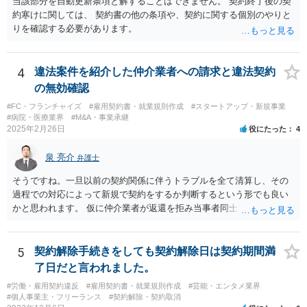
当該部分を自動更新条項と解することはできません。 契約終了後の契
的には可能ですが、立証の問題があります。 協議でも問題にできそう
約寒けに関しては、 契約書の他の条項や、契約に関する個別のやりと
ですが、調停なども検討できるでしょう。 また、返還請求も損害賠償
りを確認する必要があります。
請求もせず、「詐欺」として、警察に被害届を出す事は可能でしょう
か？ 内容的には検討できますが、立証は、民事よりさらにワンランク
上がります。 警察に相談されてもよい事案だとは思います。
4
違法案件を紹介した仲介業者への請求と違法契約
の無効確認
#FC・フランチャイズ
#雇用契約書・就業規則作成
#スタートアップ・新規事業
#病院・医療業界
#M&A・事業承継
2025年2月26日
役にたった
4
泉 亮介
弁護士
そうですね。一旦以前の契約関係に伴うトラブルを全て清算し、その
過程での対応によって新規で契約をするか判断するという形でも良い
かと思われます。 仮に仲介業者が返還を拒み当事者同士での解決が困
難となった場合は個別に弁護士に相談されると良いでしょう。
5
契約解除手続きをしても契約解除日は契約期間満
了日だと言われました。
#労働・雇用契約違反
#雇用契約書・就業規則作成
#芸能・エンタメ業界
#個人事業主・フリーランス
#契約解除・契約取消