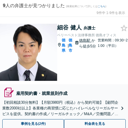
9
人の弁護士が見つかりました
(検索結果について詳しくは
こちら
)
9件中 1-9件を表示
細谷 健人
弁護士
ベリーベスト法律事務所 徳島オフィス
徳
徳
徳島駅
か
営業時間：09:30~2
島
島
|
1:00（平日）
ら徒歩5分
県
市
雇用契約書・就業規則作成
【初回相談30分無料】【月額3980円（税込）から契約可能】【顧問企
業数2000社以上】各業種の商習慣に応じたハイレベルなリーガルサー
ビスを提供。契約書の作成／リーガルチェック／M&A／労働問題／知
的財産等、お任せください【他士業連携可能】
事例を見る(2件)
料金表を見る