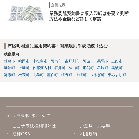
企業法務
業務委託契約書に収入印紙は必要？判断
方法や金額など詳しく解説
市区町村別に雇用契約書・就業規則作成で絞り込む
徳島県内
徳島市
鳴門市
小松島市
阿南市
吉野川市
阿波市
美馬市
三好市
勝浦町
上勝町
佐那河内村
石井町
神山町
那賀町
牟岐町
美波町
海陽町
松茂町
北島町
藍住町
板野町
上板町
つるぎ町
東みよし町
ココナラ法律相談について
ココナラ法律相談とは
ご意見・ご要望
法律Q&A
利用規約