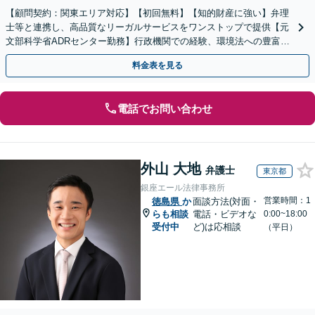
【顧問契約：関東エリア対応】【初回無料】【知的財産に強い】弁理
士等と連携し、高品質なリーガルサービスをワンストップで提供【元
文部科学省ADRセンター勤務】行政機関での経験、環境法への豊富な
知識を活かし、事業者さまの抱える問題を解決へ導きます
料金表を見る
電話でお問い合わせ
外山 大地
弁護士
東京都
銀座エール法律事務所
営業時間：1
徳島県
か
面談方法(対面・
らも相談
電話・ビデオな
0:00~18:00
受付中
ど)は応相談
（平日）