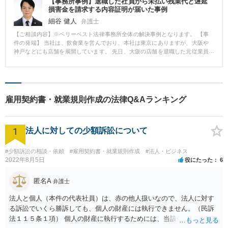
【事務所事例】退職した社員から未払い残業代と遅延
損害金を請求する内容証明が届いた事例
細谷 健人
弁護士
【ご相談内容】※ベリーベスト法律事務所全体の解決事例となります。 【事
件の発端】 当社は、飲食業を営んでおり、本社は東京にありますが、大阪や
神戸などにも店舗を展開しています。 先日、大阪の店舗を退職した元従業員
Xさんから、当社に対して、未払い残業代として500万円（過去2年分）と遅延
損害金の支払いを請求するという通知書が内容証明郵便にて届きました。 ま
た、残業代の計算根拠を記載した書類も郵送されてきました。 【ベリーベス
トの対応とその結果】 Xさんは、大阪にいるとのことでしたので、Xさんとの
面談は、大阪の店舗の店長と、ベリーベスト法律事務所の大阪オフィスの担
雇用契約書・就業規則作成の法律Q&Aランキング
当弁護士とで対応することとなりました。 交渉の場では、担当弁護士から、
大阪の店舗の店長が準備していた証拠資料を用いて、丁寧に、当社としてXさ
んの実労働時間とは判断していない部分について説明するとともに、この部
1
分については、会社としてXさんの労働時間と認めることはできないから、X
法人に対しての少額訴訟について
さんが、労働基準監督署に相談したとしても、同じ説明をするし、裁判所で
法的手続を取ったとしても、同じ説明をしていくと話をしました。 この時
#少額訴訟の相談・依頼
#雇用契約書・就業規則作成
#法人・ビジネス
は、Xさんは、労働基準監督署や知り合いの弁護士と相談すると言って帰りま
2022年8月5日
役にたった
6
したが、1週間ほどたった頃、Xさんから、大阪オフィスの担当弁護士に連絡
があり、当社の回答した残業代の支払を受けることを了承する旨の話もあり
匿名A
ましたので、Xさんと当社とで当社の認める残業代を支払うことと、Xさんは
弁護士
それ以上の請求をしない旨の合意書を交わし、本件は円満に解決しました。
法人と個人（本件の代表社員）は、赤の他人扱いなので、法人に対す
る訴訟でいくら勝訴しても、個人の財産には執行できません。（民訴
法１１５条１項） 個人の財産に執行するためには、当該個人に対して