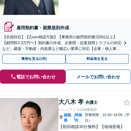
雇用契約書・就業規則作成
【全国対応】【Zoom相談可能】【事務所の顧問契約数320社以上】
【顧問料3.3万円〜】契約書の作成、企業間・従業員間トラブルの対応
など。建築・不動産・内装業など幅広い業界に対応【企業・個人事業
主の方初回面談無料】
事例を見る(1件)
料金表を見る
電話でお問い合わせ
メールでお問い合わせ
大八木 孝
弁護士
パシィフィコ法律事務所
徳島
阿南
営業時間：10:30~16:00（平
|
県
市
日）
【初回相談30分無料】【地域密着】