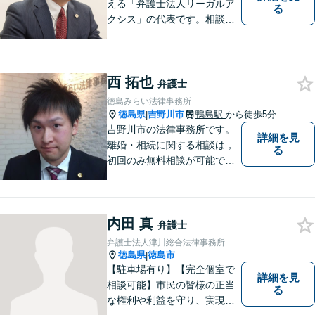
える「弁護士法人リーガルア
る
クシス」の代表です。相談い
ただいた方の親族のつもりで
親身になり、本音ベースの相
談を心がけています。最近の
西 拓也
中心的取扱分野は遺産分割事
弁護士
件。徳島県出身。東京大学法
徳島みらい法律事務所
学部卒。
徳島県
吉野川市
鴨島駅
から徒歩5分
|
吉野川市の法律事務所です。
詳細を見
離婚・相続に関する相談は，
る
初回のみ無料相談が可能です
（要予約，事務所にお越しい
ただける方のみ。電話相談不
可。）。
内田 真
弁護士
弁護士法人津川総合法律事務所
徳島県
徳島市
|
【駐車場有り】【完全個室で
詳細を見
相談可能】市民の皆様の正当
る
な権利や利益を守り、実現す