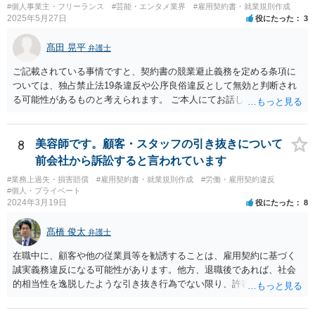
o.jp/houdou/kouenkai/190925kondan_file/siryou2.pdf
#個人事業主・フリーランス
#芸能・エンタメ業界
#雇用契約書・就業規則作成
2025年5月27日
役にたった
3
髙田 晃平
弁護士
ご記載されている事情ですと、契約書の競業避止義務を定める条項に
ついては、独占禁止法19条違反や公序良俗違反として無効と判断され
る可能性があるものと考えられます。 ご本人にてお話しを進められる
場合、事務所側から不利な条件を要求されるおそれもございますの
で、弁護士を通じて交渉することも選択肢として取り得るかと思われ
ます。
8
美容師です。顧客・スタッフの引き抜きについて
前会社から訴訟すると言われています
#業務上過失・損害賠償
#雇用契約書・就業規則作成
#労働・雇用契約違反
#個人・プライベート
2024年3月19日
役にたった
8
髙橋 俊太
弁護士
在職中に、顧客や他の従業員等を勧誘することは、雇用契約に基づく
誠実義務違反になる可能性があります。他方、退職後であれば、社会
的相当性を逸脱したような引き抜き行為でない限り、許容されると考
えてよいでしょう。 貴方のケースの場合、詳細事情が不明ではあるの
ですが、①【前の職場を退職する際、お客様に伝えたときに今後のこ