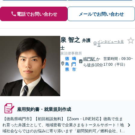
電話でお問い合わせ
メールでお問い合わせ
泉 智之
弁護
インタビューを見
る
士
泉法律事務所
徳
鳴
鳴門駅
か
営業時間：09:30~
島
門
|
17:00（平日）
ら徒歩10分
県
市
雇用契約書・就業規則作成
【徳島県鳴門市】【初回相談無料】【Zoom・LINE対応】徳島で生ま
れ育った弁護士として、地域密着で企業さまをトータルサポート！地
域社会ならではのお悩みに寄り添います「顧問契約可／燃料会社、IT