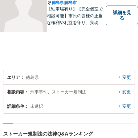
徳島県
徳島市
|
【駐車場有り】【完全個室で
詳細を見
相談可能】市民の皆様の正当
る
な権利や利益を守り、実現す
るために市民の皆さんに寄り
添って、一つ一つの事案に丁
寧に対応してまいります。ご
相談者様のお話をじっくり聴
き、最適な解決方法をご提案
いたします。
エリア
徳島県
変更
相談内容
刑事事件、ストーカー規制法
変更
詳細条件
未選択
変更
ストーカー規制法の法律Q&Aランキング