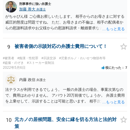
刑事事件に強い弁護士
加藤 善大
弁護士
がちゃぴん様 ご心痛お察しいたします。 相手からのお母さまに対する
威圧的態度は問題ですね。 ただ、お母さまの不倫は、相手の配偶者か
らの慰謝料請求やお父様からの慰謝料請求・離婚要求などお母さまに
とって不利益になりうることです。 関係解消のために、弁護士からお
母さまにその不利益について説明してもらうのも一つの手段でしょ
う。
9
被害者側の示談対応の弁護士費用について！
#被害者
#痴漢・性犯罪
#示談交渉
#児童ポルノ・わいせつ物頒布等
#盗撮・のぞき
#ストーカー規制法
2022年5月6日
役にたった
7
内藤 政信
弁護士
法テラスが利用できるでしょう。 一般の弁護士の場合、事案次第なの
で、費用はわかりません。 アバウト20万前後でしょうか。 弁護士費用
を上乗せして、示談することは可能と思います。 相手次第ですね。
10
元カノの居候問題、安全に縁を切る方法と法的対
策