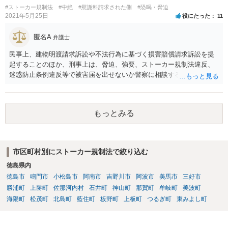
#ストーカー規制法
#中絶
#慰謝料請求された側
#恐喝・脅迫
2021年5月25日
役にたった
11
匿名A
弁護士
民事上、建物明渡請求訴訟や不法行為に基づく損害賠償請求訴訟を提
起することのほか、刑事上は、脅迫、強要、ストーカー規制法違反、
迷惑防止条例違反等で被害届を出せないか警察に相談することが考え
られるかと存じます。いずれにせよ、録音等の証拠は確保しておいた
方が良いかと存じます。 なお、いわゆる自力執行は禁止されているの
で、建物明渡請求訴訟における認容判決を得てそれに基づいて強制執
もっとみる
行する必要があり、それには1年くらい掛かるという点においてはその
弁護士のかたの言うとおりですので、自力執行を許容したり、サポー
トしたりする弁護士には注意された方が良いかと存じます。 ただ、訴
訟を提起することによって相手が和解のテーブルにつくことが期待で
市区町村別にストーカー規制法で絞り込む
き、和解で解決できる場合もありますので、訴訟を提起した場合、必
徳島県内
ず解決までに1年掛かるというわけではありません。
徳島市
鳴門市
小松島市
阿南市
吉野川市
阿波市
美馬市
三好市
勝浦町
上勝町
佐那河内村
石井町
神山町
那賀町
牟岐町
美波町
海陽町
松茂町
北島町
藍住町
板野町
上板町
つるぎ町
東みよし町