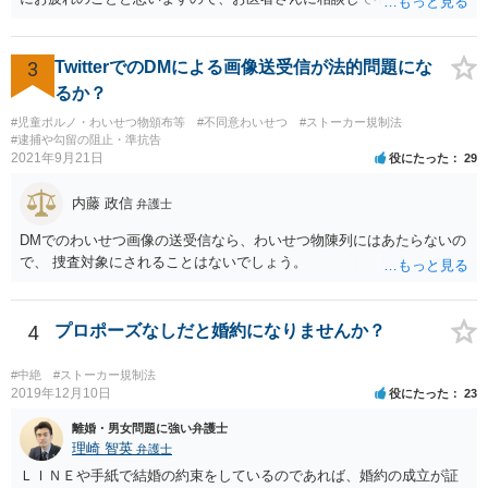
を解消することも検討してください。
3
TwitterでのDMによる画像送受信が法的問題にな
るか？
#児童ポルノ・わいせつ物頒布等
#不同意わいせつ
#ストーカー規制法
#逮捕や勾留の阻止・準抗告
2021年9月21日
役にたった
29
内藤 政信
弁護士
DMでのわいせつ画像の送受信なら、わいせつ物陳列にはあたらないの
で、 捜査対象にされることはないでしょう。
4
プロポーズなしだと婚約になりませんか？
#中絶
#ストーカー規制法
2019年12月10日
役にたった
23
離婚・男女問題に強い弁護士
理崎 智英
弁護士
ＬＩＮＥや手紙で結婚の約束をしているのであれば、婚約の成立が証