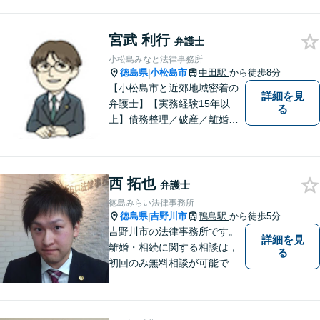
広い問題に対応可能！完全個
室対応でプライバシーが守ら
れます。【無料駐車場】
宮武 利行
弁護士
小松島みなと法律事務所
徳島県
小松島市
中田駅
から徒歩8分
|
【小松島市と近郊地域密着の
詳細を見
弁護士】【実務経験15年以
る
上】債務整理／破産／離婚／
相続／遺言／交通事故／刑事
など幅広く対応。小松島市、
徳島市、阿南市、勝浦町など
西 拓也
幅広くご相談を受付中。実務
弁護士
経験15年以上の弁護士が誠
徳島みらい法律事務所
実、丁寧に対応致します。
徳島県
吉野川市
鴨島駅
から徒歩5分
|
【無料相談あり】
吉野川市の法律事務所です。
詳細を見
離婚・相続に関する相談は，
る
初回のみ無料相談が可能です
（要予約，事務所にお越しい
ただける方のみ。電話相談不
可。）。