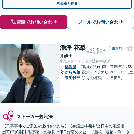
料金表を見る
電話でお問い合わせ
メールでお問い合わせ
瀧澤 花梨
東京都
インタビュ
ーを見る
弁護士
東京スタートアップ法律事務所
営業時間：06:
徳島県
面談方法(対面・
からも相
電話・ビデオな
30~22:00（土
談受付中
ど)は応相談
日祝日）
ストーカー規制法
【刑事事件でご家族が逮捕されたら】【弁護士待機中/当日中の電話相
談可(予約制)】警察署への接見は即日対応のスピード重視、逮捕・刑