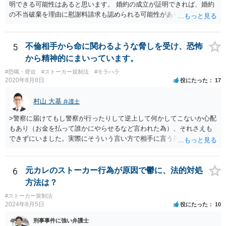
明できる可能性はあると思います。 婚約の成立が証明できれば、婚約
の不当破棄を理由に慰謝料請求も認められる可能性があります。
5
不倫相手から命に関わるような脅しを受け、恐怖
から精神的にまいっています。
#恐喝・脅迫
#ストーカー規制法
#モラハラ
2020年8月8日
役にたった
17
村山 大基
弁護士
>警察に届けてもし警察が行ったりして逆上して何かしてこないか心配
もあり（お金を払って誰かにやらせるなど言われた為）、それさえも
できずにいました。実際にそういう言い方で相手に言う男性はする可
能性とかはどうでしょうか、、？ 可能性はゼロではありませんの
で、早めに警察に相談することをお勧めします。 ただ、ストーカーや
DVの事件で、逆上して何かすると大きく報道されるので印象が強いで
6
元カレのストーカー行為が原因で鬱に、法的対処
すが、警察から注意を受けたり、逮捕されたりするとおとなしくなる
方法は？
方も相当数おられます。 もちろんだから今回も大丈夫だと断言はでき
#ストーカー規制法
ませんので警察への相談をお勧めしているのですが、必ずしも警察へ
2024年8月5日
役にたった
10
の相談がマイナスになるとは限らない、という点はお伝えしておきた
いです。 むしろ、警察や弁護士に相談せず、ご自身だけで抱え込んで
刑事事件に強い弁護士