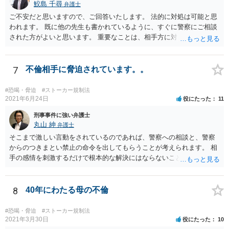
もらったほうが、相手方としては脅したりして、言うことをきかせや
鮫島 千尋
弁護士
すいです（警察や弁護士に対して、あなたに言ったような脅しをその
ご不安だと思いますので、ご回答いたします。 法的に対処は可能と思
ままいう可能性は低いと思います）。 また、警察に相談したうえで、
われます。 既に他の先生も書かれているように、すぐに警察にご相談
もし相手方との間での交渉を任せるのであれば、 弁護士にも相談に行
された方がよいと思います。 重要なことは、相手方に対して、一人で
きましょう。 多分ここで聴いて気が多少なりとも楽になったのではな
直接対応をする、話せばわかるのではないかという形で対応をするこ
いでしょうか。こんな感じで助けを求めつつ進めていくといいと思い
とは決して行わない、ということです。 今までの相手方とのやり取り
ます。
などは、証拠として残しておくということは必要だと思いますが、今
7
不倫相手に脅迫されています。。
後相手方と直接やりとりすることは精神的にも肉体的にもとても辛く
しんどいかと思います。 弁護士への相談に関しては、犯罪被害者支援
#恐喝・脅迫
#ストーカー規制法
の法律相談もありますし、ストーカー案件ということであれば、弁護
2021年6月24日
役にたった
11
士費用を支援してくれる犯罪被害者援助制度が使える可能性もありま
刑事事件に強い弁護士
す。 警察への相談から相手方への対応等まで、弁護士が対応をするこ
丸山 紳
弁護士
ともできますし、ひとまず警察に相談をしに行ってから弁護士に相談
そこまで激しい言動をされているのであれば、警察への相談と、警察
という形もできます。 １日でも早くご不安のない生活に戻れますよ
からのつきまとい禁止の命令を出してもらうことが考えられます。 相
う、祈念いたします。
手の感情を刺激するだけで根本的な解決にはならないことも懸念され
ますが、 関係を絶ちたいのであれば、その旨を伝える行動を今後取っ
て行くしかないでしょう。 ストーカー行為規制法違反、脅迫での告訴
や被害届の提出を視野に、弁護士での対応が必要な事案だと考えま
8
40年にわたる母の不倫
す。
#恐喝・脅迫
#ストーカー規制法
2021年3月30日
役にたった
10