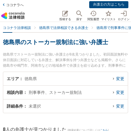
弁護士の方はこちら
ココナラへ
投稿する
探す
閲覧履歴
マイリスト
ログイン
ココナラ法律相談
徳島県で法律相談できる弁護士
徳島県で刑事事件に
徳島県のストーカー規制法に強い弁護士
徳島県でストーカー規制法に強い弁護士が8名見つかりました。初回面談無料や
休日面談に対応している弁護士、解決事例を持つ弁護士なども掲載中。さらに
徳島市や鳴門市、阿南市などの地域条件で弁護士を絞り込めます。刑事事件に
関係する加害者側や少年事件、再犯・前科あり等の細かな分野での絞り込み検
索もでき便利です。特にパシィフィコ法律事務所の大八木 孝弁護士やベリーベ
エリア
徳島県
変更
スト法律事務所 徳島オフィスの細谷 健人弁護士、弁護士法人徳島合同法律事務
所の菊池 真喜男弁護士のプロフィール情報や弁護士費用、強みなどが注目され
相談内容
刑事事件、ストーカー規制法
変更
ています。『徳島県で土日や夜間に発生したストーカー規制法のトラブルを今
すぐに弁護士に相談したい』『ストーカー規制法のトラブル解決の実績豊富な
近くの弁護士を検索したい』『初回相談無料でストーカー規制法を法律相談で
詳細条件
未選択
変更
きる徳島県内の弁護士に相談予約したい』などでお困りの相談者さんにおすす
めです。
8
人の弁護士が見つかりました
(検索結果について詳しくは
こちら
)