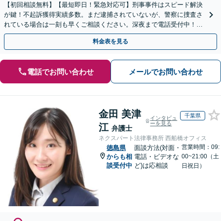
【初回相談無料】【最短即日！緊急対応可】刑事事件はスピード解決
が鍵！不起訴獲得実績多数。まだ逮捕されていないが、警察に捜査さ
れている場合は一刻も早くご相談ください。深夜まで電話受付中！痴
漢／盗撮／のぞき／その他性犯罪など
料金表を見る
電話でお問い合わせ
メールでお問い合わせ
金田 美津
千葉県
インタビュ
ーを見る
江
弁護士
ネクスパート法律事務所 西船橋オフィス
営業時間：09:
徳島県
面談方法(対面・
からも相
電話・ビデオな
00~21:00（土
談受付中
ど)は応相談
日祝日）