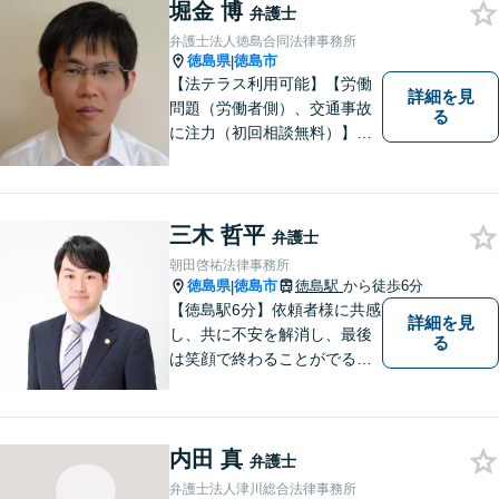
堀金 博
弁護士
弁護士法人徳島合同法律事務所
徳島県
徳島市
|
【法テラス利用可能】【労働
詳細を見
問題（労働者側）、交通事故
る
に注力（初回相談無料）】市
民の生活に関わる身近な事件
（労働問題/交通事故/不動産賃
貸借/消費者問題/離婚/相続/債
務整理など）を中心に、社会
三木 哲平
弁護士
的事件にも対応いたします。
朝田啓祐法律事務所
お気軽にご相談ください。
徳島県
徳島市
徳島駅
から徒歩6分
|
【徳島駅6分】依頼者様に共感
詳細を見
し、共に不安を解消し、最後
る
は笑顔で終わることがでるよ
うに取り組んで参ります。 じ
っくりとご相談者のお話しを
聴くことを第一と考えて、ご
内田 真
相談にのっています。 まずは
弁護士
ご相談ください。
弁護士法人津川総合法律事務所