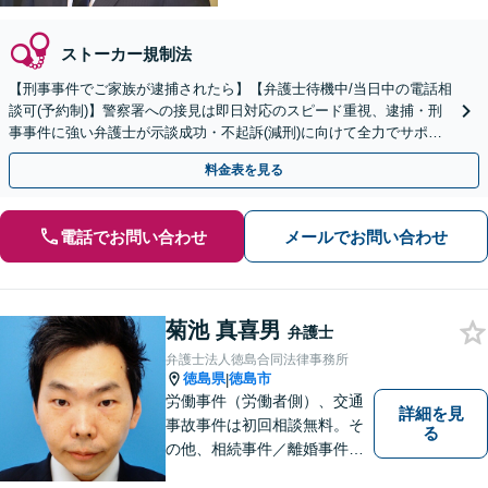
ストーカー規制法
【刑事事件でご家族が逮捕されたら】【弁護士待機中/当日中の電話相
談可(予約制)】警察署への接見は即日対応のスピード重視、逮捕・刑
事事件に強い弁護士が示談成功・不起訴(減刑)に向けて全力でサポー
トします。【加害者側の相談専門】
料金表を見る
電話でお問い合わせ
メールでお問い合わせ
菊池 真喜男
弁護士
弁護士法人徳島合同法律事務所
徳島県
徳島市
|
労働事件（労働者側）、交通
詳細を見
事故事件は初回相談無料。そ
る
の他、相続事件／離婚事件／
債務整理／行政事件など、幅