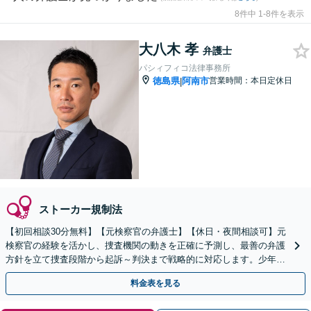
8件中 1-8件を表示
大八木 孝
弁護士
パシィフィコ法律事務所
徳島県
阿南市
営業時間：本日定休日
|
ストーカー規制法
【初回相談30分無料】【元検察官の弁護士】【休日・夜間相談可】元
検察官の経験を活かし、捜査機関の動きを正確に予測し、最善の弁護
方針を立て捜査段階から起訴～判決まで戦略的に対応します。少年事
件ではお子さまの更生と社会復帰への道筋を共に考えます
料金表を見る