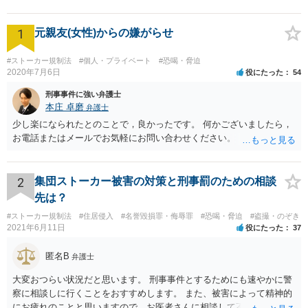
1
元親友(女性)からの嫌がらせ
#ストーカー規制法
#個人・プライベート
#恐喝・脅迫
2020年7月6日
役にたった
54
刑事事件に強い弁護士
本庄 卓磨
弁護士
少し楽になられたとのことで，良かったです。 何かございましたら，
お電話またはメールでお気軽にお問い合わせください。
2
集団ストーカー被害の対策と刑事罰のための相談
先は？
#ストーカー規制法
#住居侵入
#名誉毀損罪・侮辱罪
#恐喝・脅迫
#盗撮・のぞき
2021年6月11日
役にたった
37
匿名B
弁護士
大変おつらい状況だと思います。 刑事事件とするためにも速やかに警
察に相談しに行くことをおすすめします。 また、被害によって精神的
にお疲れのことと思いますので、お医者さんに相談して不安な気持ち