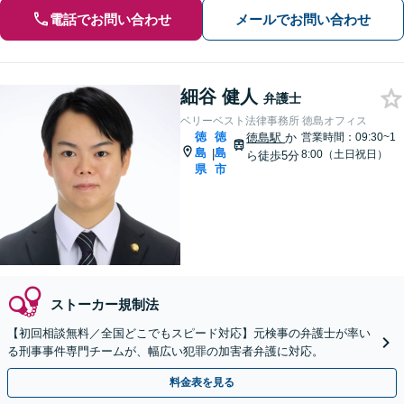
電話でお問い合わせ
メールでお問い合わせ
細谷 健人
弁護士
ベリーベスト法律事務所 徳島オフィス
徳
徳
徳島駅
か
営業時間：09:30~1
島
島
|
8:00（土日祝日）
ら徒歩5分
県
市
ストーカー規制法
【初回相談無料／全国どこでもスピード対応】元検事の弁護士が率い
る刑事事件専門チームが、幅広い犯罪の加害者弁護に対応。
料金表を見る