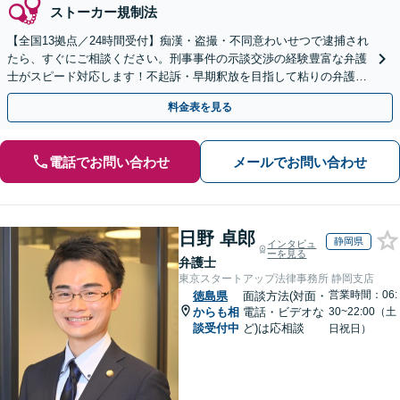
ストーカー規制法
【全国13拠点／24時間受付】痴漢・盗撮・不同意わいせつで逮捕され
たら、すぐにご相談ください。刑事事件の示談交渉の経験豊富な弁護
士がスピード対応します！不起訴・早期釈放を目指して粘りの弁護活
動を行います。
料金表を見る
電話でお問い合わせ
メールでお問い合わせ
日野 卓郎
静岡県
インタビュ
ーを見る
弁護士
東京スタートアップ法律事務所 静岡支店
営業時間：06:
徳島県
面談方法(対面・
からも相
電話・ビデオな
30~22:00（土
談受付中
ど)は応相談
日祝日）