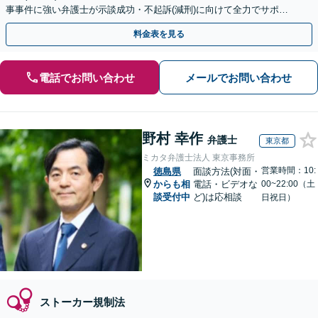
事事件に強い弁護士が示談成功・不起訴(減刑)に向けて全力でサポー
トします。【加害者側の相談専門】
料金表を見る
電話でお問い合わせ
メールでお問い合わせ
野村 幸作
弁護士
東京都
ミカタ弁護士法人 東京事務所
営業時間：10:
徳島県
面談方法(対面・
からも相
電話・ビデオな
00~22:00（土
談受付中
ど)は応相談
日祝日）
ストーカー規制法