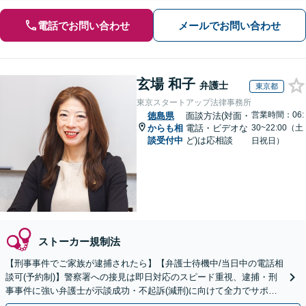
電話でお問い合わせ
メールでお問い合わせ
玄場 和子
弁護士
東京都
東京スタートアップ法律事務所
営業時間：06:
徳島県
面談方法(対面・
からも相
電話・ビデオな
30~22:00（土
談受付中
ど)は応相談
日祝日）
ストーカー規制法
【刑事事件でご家族が逮捕されたら】【弁護士待機中/当日中の電話相
談可(予約制)】警察署への接見は即日対応のスピード重視、逮捕・刑
事事件に強い弁護士が示談成功・不起訴(減刑)に向けて全力でサポー
トします。【加害者側の相談専門】