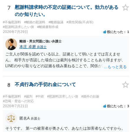
ことを窺わせるものです。）。ですから，慰謝料請求を進めることで
よいと思います。 ただ．慰謝料額については，婚姻破綻に至っていな
7
慰謝料請求時の不定の証拠について。効力がある
いとして，この点を考慮されることになるかもしれません。 ②夫との
のか知りたい。
今後のことを考えて書いてもらうか否かを検討するのがよいと思いま
#不倫慰謝料
#離婚の慰謝料
#離婚協議
#異性関係(不貞等)
す。今ある証拠以上のことを証明（証明力を強めることも含む）でき
#慰謝料請求したい側
#離婚書類作成
るのであれば，前向きに検討を進めるという考え方でもよいでしょ
2026年7月29日
役にたった
1
う。慰謝料請求としては証拠として使えることが前提であり，その価
離婚・男女問題に強い弁護士
値と夫との関係との均衡のように思います。 ③行政書士に委任をして
本庄 卓磨
弁護士
いるのであれば，どのような内容の委任なのか不明ですが，その行政
書士との協議になると思います。請求するか，訴訟にするか，その点
ご主人が関係を認めている以上、証拠として弱いとまでは言えませ
の見極めや，相手方は性交類似行為は認めているのか，それさえも否
ん。 相手方が否認した場合には裁判を検討することもあり得ますが、
定しているのかによって，考え方・進め方は変わってくると思いま
LINEのやり取りなどの証拠を積み重ねることで、関係が認定される余
す。 ④性交類似行為を認めているにもかかわらず支払を拒否するので
地は十分にあります。 ただし、手元の証拠でどこまで認定できるかは
あれば，本人（行政書士でも同じだと思います。）への対応ではあま
個別の事情によりますので、お早めに弁護士に相談されることをおす
り変わらないように思います。減額で折り合えるなら本人様の交渉で
すめします。
8
不貞行為の手切れ金について
もよいように思いますが，ゼロかどうかの観点であれば，訴訟に進む
しかなくなるようにも思います。そうしますと，お近くの弁護士に相
#不倫慰謝料
#裁判
#中絶
#慰謝料請求したい側
#婚外の妊娠
談して進めることを検討した方がよいようにも思います。
#恐喝・脅迫への対応
2026年7月21日
役にたった
3
匿名A
弁護士
そうです。 第一の被害者が奥さんで、あなたは加害者なんですから。