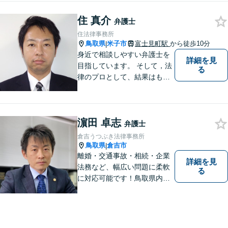
住 真介
弁護士
住法律事務所
鳥取県
米子市
富士見町駅
から徒歩10分
|
身近で相談しやすい弁護士を
詳細を見
目指しています。 そして，法
る
律のプロとして、結果はもち
ろん，解決に至る過程にこだ
わり，質の高いサービスを提
供します。 また，相談者様、
濵田 卓志
依頼者様の心を理解し，寄り
弁護士
添いながら問題い解決のサポ
倉吉うつぶき法律事務所
ートを心がけています。
鳥取県
倉吉市
|
離婚・交通事故・相続・企業
詳細を見
法務など、幅広い問題に柔軟
る
に対応可能です！鳥取県内の
皆さまのお役に立てるよう尽
力いたします。「こんな相談
をしてもいいのか」と迷われ
ている方も、お気軽にご相談