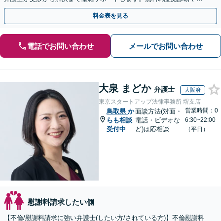
手金の返還保証もありますので安心してご相談ください。
料金表を見る
電話でお問い合わせ
メールでお問い合わせ
大泉 まどか
弁護士
大阪府
東京スタートアップ法律事務所 堺支店
営業時間：0
鳥取県
か
面談方法(対面・
らも相談
電話・ビデオな
6:30~22:00
受付中
ど)は応相談
（平日）
慰謝料請求したい側
【不倫/慰謝料請求に強い弁護士(したい方/されている方)】不倫慰謝料