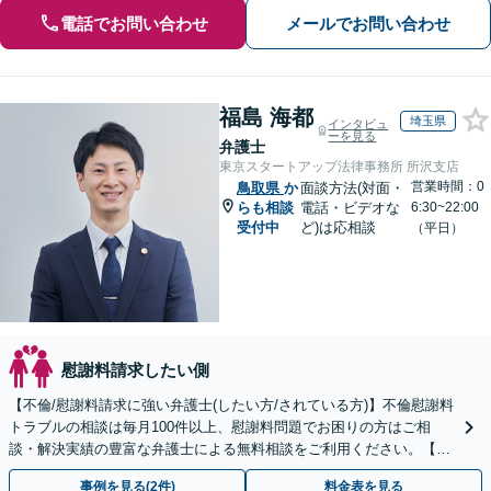
電話でお問い合わせ
メールでお問い合わせ
福島 海都
埼玉県
インタビュ
ーを見る
弁護士
東京スタートアップ法律事務所 所沢支店
営業時間：0
鳥取県
か
面談方法(対面・
らも相談
電話・ビデオな
6:30~22:00
受付中
ど)は応相談
（平日）
慰謝料請求したい側
【不倫/慰謝料請求に強い弁護士(したい方/されている方)】不倫慰謝料
トラブルの相談は毎月100件以上、慰謝料問題でお困りの方はご相
談・解決実績の豊富な弁護士による無料相談をご利用ください。【不
倫相談は初回0円】【全国対応】
事例を見る(2件)
料金表を見る