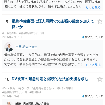
現在は、2人で不法行為を積極的にやった、あげくにその共同不法行為
者同士で、揉めてる状況です。 知らずに騙されたならともか
く・・・。 それでも経緯を考えれば多少は、その男よりは同情できる
というだけですから。
9
最終準備書面に証人尋問での主張の反論を加えて
良いか
#不倫慰謝料
#慰謝料請求したい側
2026年7月15日
役にたった
2
吉田 雄大
弁護士
最終準備書面の主な目的は、尋問で出た内容が事実と合致するかどう
かについて客観的証拠との整合性を中心に指摘することにあります。
ですので、被告が尋問でついた嘘については指摘することが大切で
す。また、尋問でそれまで出てこなかった新しい話が出た場合でも、
事実でないとの指摘をすることも必要です。 これらの点について最終
準備書面で的確な指摘ができれば裁判所の理解も深まると思います
10
DV被害の緊急対応と継続的な法的支援を求む
が、和解のときに裁判所から開示された金額からさらに判決金額が増
えるかどうかは、裁判官の個性に依る点が大きいので、何ともいえま
#DV・暴力
#モラハラ
#生活費を渡さない
#暴行・傷害罪
せん。
#慰謝料請求したい側
#離婚協議
2026年8月4日
役にたった
2
離婚・男女問題に強い弁護士