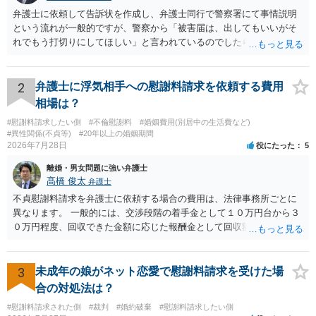
弁護士に依頼して告訴状を作成し、弁護士同行で警察署にて事情説明
という流れが一般的ですが、警察から「被害届は、出してもいいがそ
れでもう打切りにしてほしい」と言われているのでしたら、あまり結
論は変わらないかもしれないですね。 所轄の警察を飛び越えて、直接
検察庁に訴えるのもありかもしれないですが、実際に捜査をするの
は、結局所轄だと思われますので、やはり結論は変わらないかもしれ
2
弁護士に浮気相手への慰謝料請求を依頼する費用
ないです。 一度、最寄りの「刑事に強い」とうたっている弁護士に相
相場は？
談してみてはいかがでしょうか。 以上、ご参考まで。
#慰謝料請求したい側
#不倫慰謝料
#婚姻費用(別居中の生活費など)
#異性関係(不貞等)
#20年以上の婚姻期間
2026年7月28日
役にたった
5
離婚・男女問題に強い弁護士
髙橋 俊太
弁護士
不貞慰謝料請求を弁護士に依頼する場合の費用は、法律事務所ごとに
異なります。 一般的には、交渉段階の着手金として１０万円台から３
０万円程度、回収できた金額に応じた報酬金として回収額の１０％か
ら２０％程度が設定されていることがあります。訴訟に移行する場合
には、追加着手金や日当、実費が発生することもあります。 もっと
も、証拠が十分にあるか、相手方の住所・勤務先が分かるか、慰謝料
3
未成年の娘がネット恋愛で慰謝料請求を受けた場
額、離婚の有無、交渉で終わるか訴訟まで見込むかによって、費用は
合の対処法は？
変わり得ます。依頼前に、交渉だけの場合、訴訟になった場合、回収
#慰謝料請求された側
#裁判
#婚約破棄
#慰謝料請求したい側
できなかった場合の費用を確認しておくとよいでしょう。 弁護士選び