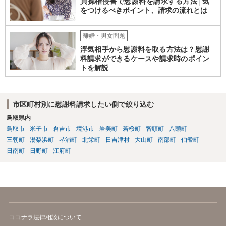
貞操権侵害で慰謝料を請求する方法│気
をつけるべきポイント、請求の流れとは
離婚・男女問題
浮気相手から慰謝料を取る方法は？慰謝
料請求ができるケースや請求時のポイン
トを解説
市区町村別に慰謝料請求したい側で絞り込む
鳥取県内
鳥取市
米子市
倉吉市
境港市
岩美町
若桜町
智頭町
八頭町
三朝町
湯梨浜町
琴浦町
北栄町
日吉津村
大山町
南部町
伯耆町
日南町
日野町
江府町
ココナラ法律相談について