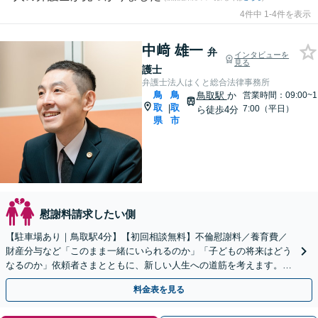
4件中 1-4件を表示
中﨑 雄一
弁
インタビューを
見る
護士
弁護士法人はくと総合法律事務所
鳥
鳥
鳥取駅
か
営業時間：09:00~1
取
取
|
7:00（平日）
ら徒歩4分
県
市
慰謝料請求したい側
【駐車場あり｜鳥取駅4分】【初回相談無料】不倫慰謝料／養育費／
財産分与など「このまま一緒にいられるのか」「子どもの将来はどう
なるのか」依頼者さまとともに、新しい人生への道筋を考えます。離
婚後の生活基盤の安定まで視野に入れたアドバイス。
料金表を見る