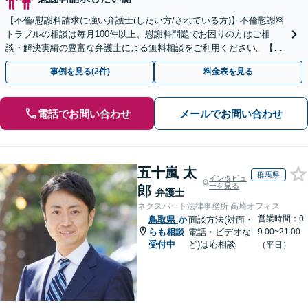
【不倫/慰謝料請求に強い弁護士(したい方/されている方)】不倫慰謝料
トラブルの相談は毎月100件以上、慰謝料問題でお困りの方はご相
談・解決実績の豊富な弁護士による無料相談をご利用ください。【初
回相談０円(電話)】【全国対応】
事例を見る(2件)
料金表を見る
電話でお問い合わせ
メールでお問い合わせ
五十嵐 太
群馬県
インタビュ
ーを見る
郎
弁護士
ネクスパート法律事務所 高崎オフィス
営業時間：0
鳥取県
か
面談方法(対面・
らも相談
電話・ビデオな
9:00~21:00
受付中
ど)は応相談
（平日）