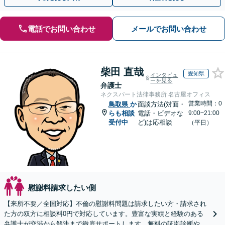
電話でお問い合わせ
メールでお問い合わせ
柴田 直哉
愛知県
インタビュ
ーを見る
弁護士
ネクスパート法律事務所 名古屋オフィス
営業時間：0
鳥取県
か
面談方法(対面・
らも相談
電話・ビデオな
9:00~21:00
受付中
ど)は応相談
（平日）
慰謝料請求したい側
【来所不要／全国対応】不倫の慰謝料問題は請求したい方・請求され
た方の双方に相談料0円で対応しています。豊富な実績と経験のある
弁護士が交渉から解決まで徹底サポートします。無料の証拠診断や着