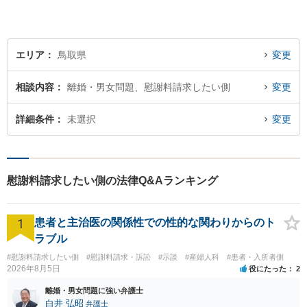
ください！【駐車場有】
エリア
鳥取県
変更
相談内容
離婚・男女問題、慰謝料請求したい側
変更
詳細条件
未選択
変更
慰謝料請求したい側の法律Q&Aランキング
1
患者と主治医の関係性での性的な関わりからのト
ラブル
#慰謝料請求したい側
#慰謝料請求・訴訟
#示談
#産婦人科
#患者・入所者側
2026年8月5日
役にたった
2
離婚・男女問題に強い弁護士
白井 弘昭
弁護士