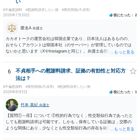
い
#不倫慰謝料
#慰謝料請求したい側
#異性関係(不貞等)
2026年7月20日
役にたった
2
匿名A
弁護士
カカオトークの運営会社は韓国企業であり、日本法人はあるものの、
おそらくアカウントは韓国本社（のサーバー）が管理しているのでは
ないかと思います（XやInstagramと同じ）。弁護士会照会は日本法に
基づく制度であり、送付先は日本国内とするのが原則で、外国企業に
対する照会は基本的にできないと解されています（弁護士会によって
は例外的に認める扱いもありますが、かなり限定されているので一般
6
不貞相手への慰謝料請求、証拠の有効性と対応方
的ではないでしょう）。もし韓国本社がアカウント管理をしているな
法は？
ら、日本法人へ送っても「ウチでは管理していない」という回答にな
#不倫慰謝料
#異性関係(不貞等)
#慰謝料請求したい側
ります。 個人で直接他人のID情報の開示を求めても拒否されるでしょ
2026年8月5日
役にたった
1
う。
竹本 真紀
弁護士
【質問①～④】について ①性的行為でなく，性交類似行為であったと
しても慰謝料請求は可能です。しかも，保有している証拠は，交際の
ような関係にあり，少なくとも性交類似行為の存在を確実に証明でき
るものです（裏を返せば，証拠で認められる範囲でしか認めていない