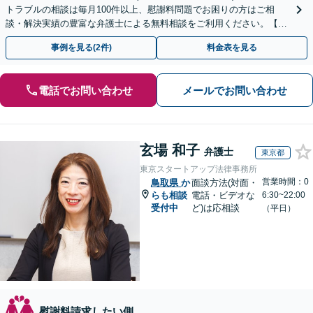
トラブルの相談は毎月100件以上、慰謝料問題でお困りの方はご相
談・解決実績の豊富な弁護士による無料相談をご利用ください。【不
倫相談は初回0円】【全国対応】
事例を見る(2件)
料金表を見る
電話でお問い合わせ
メールでお問い合わせ
玄場 和子
弁護士
東京都
東京スタートアップ法律事務所
営業時間：0
鳥取県
か
面談方法(対面・
らも相談
電話・ビデオな
6:30~22:00
受付中
ど)は応相談
（平日）
慰謝料請求したい側