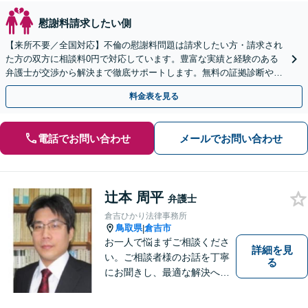
慰謝料請求したい側
【来所不要／全国対応】不倫の慰謝料問題は請求したい方・請求され
た方の双方に相談料0円で対応しています。豊富な実績と経験のある
弁護士が交渉から解決まで徹底サポートします。無料の証拠診断や着
手金の返還保証もありますので安心してご相談ください。
料金表を見る
電話でお問い合わせ
メールでお問い合わせ
辻本 周平
弁護士
倉吉ひかり法律事務所
鳥取県
倉吉市
|
お一人で悩まずご相談くださ
詳細を見
い。ご相談者様のお話を丁寧
る
にお聞きし、最適な解決へと
導きます。