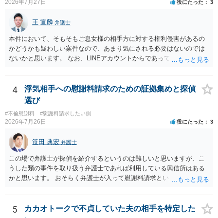
2026年7月27日
役にたった
3
では、不貞慰謝料案件の経験が相応にあるか、費用体系が明確か、見
通しを過度に楽観的に言い過ぎないか、質問に具体的に答えてくれる
王 宣麟
弁護士
か、連絡方法（メール、電話、弁護士直接か事務局員を介するかな
ど）や対応スピードが合うかを確認するとよいと思います。いずれに
本件において、そもそもご息女様の相手方に対する権利侵害があるの
しましても、弁護士への相談・依頼にあたっては、証拠資料、夫と相
かどうかも疑わしい案件なので、あまり気にされる必要はないのでは
手方の関係、相手方の氏名・住所等、夫婦関係への影響、離婚予定の
ないかと思います。 なお、LINEアカウントからであっても、そこに紐
有無など事実関係をよく整理して相談されることをお勧めいたしま
づけられた電話番号の開示→携帯電話会社から氏名・住所が開示され
す。
るパターンはありえるものの、本件のような精神的損害が発生したと
明確にいえないような案件において開示がなされる可能性も低いので
4
浮気相手への慰謝料請求のための証拠集めと探偵
はないかと推察します。
選び
#不倫慰謝料
#慰謝料請求したい側
2026年7月26日
役にたった
3
笹田 典宏
弁護士
この場で弁護士が探偵を紹介するというのは難しいと思いますが、こ
うした類の事件を取り扱う弁護士であれば利用している興信所はある
かと思います。 おそらく弁護士が入って慰謝料請求という流れになる
かと思いますので、いずれにせよ一度法律相談に行かれることをお勧
めします。
5
カカオトークで不貞していた夫の相手を特定した