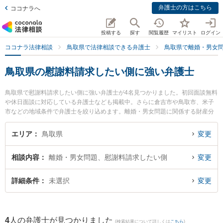
弁護士の方はこちら
ココナラへ
投稿する
探す
閲覧履歴
マイリスト
ログイン
ココナラ法律相談
鳥取県で法律相談できる弁護士
鳥取県で離婚・男女
鳥取県の慰謝料請求したい側に強い弁護士
鳥取県で慰謝料請求したい側に強い弁護士が4名見つかりました。初回面談無料
や休日面談に対応している弁護士なども掲載中。さらに倉吉市や鳥取市、米子
市などの地域条件で弁護士を絞り込めます。離婚・男女問題に関係する財産分
与や養育費、親権等の細かな分野での絞り込み検索もでき便利です。特に弁護
士法人はくと総合法律事務所の中﨑 雄一弁護士や倉吉ひかり法律事務所の辻本
エリア
鳥取県
変更
周平弁護士、住法律事務所の住 真介弁護士のプロフィール情報や弁護士費用、
強みなどが注目されています。『鳥取県で土日や夜間に発生した慰謝料請求し
相談内容
離婚・男女問題、慰謝料請求したい側
変更
たい側のトラブルを今すぐに弁護士に相談したい』『慰謝料請求したい側のト
ラブル解決の実績豊富な近くの弁護士を検索したい』『初回相談無料で慰謝料
請求したい側を法律相談できる鳥取県内の弁護士に相談予約したい』などでお
詳細条件
未選択
変更
困りの相談者さんにおすすめです。
4
人の弁護士が見つかりました
(検索結果について詳しくは
こちら
)