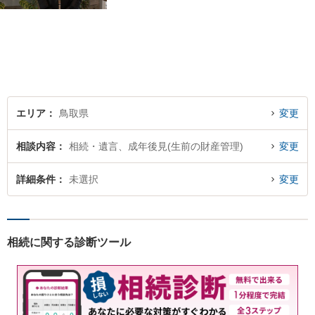
にする」ことを目指す弁護士
です。 お客様の気持ちに寄り
添い、柔軟かつスムーズな解
決を目指します。 どんな些細
なことでもお気軽にご相談く
ださい。【弁護士歴15年以
上】
エリア
鳥取県
変更
相談内容
相続・遺言、成年後見(生前の財産管理)
変更
詳細条件
未選択
変更
相続に関する診断ツール