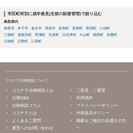
市区町村別に成年後見(生前の財産管理)で絞り込む
鳥取県内
鳥取市
米子市
倉吉市
境港市
岩美町
若桜町
智頭町
八頭町
三朝町
湯梨浜町
琴浦町
北栄町
日吉津村
大山町
南部町
伯耆町
日南町
日野町
江府町
ココナラ法律相談について
ココナラ法律相談とは
ご意見・ご要望
法律Q&A
利用規約
法律相談コラム
プライバシーポリシー
ココナラとは
外部送信ポリシー
よくあるご質問
掲載をご検討の弁護士の方
へ
運営へのお問い合わせ