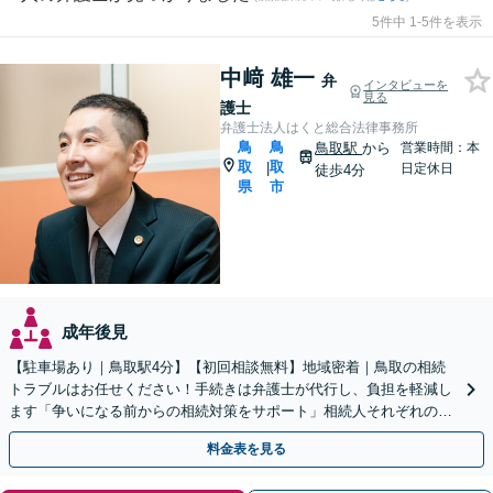
5件中 1-5件を表示
中﨑 雄一
弁
インタビューを
見る
護士
弁護士法人はくと総合法律事務所
鳥
鳥
鳥取駅
から
営業時間：本
取
取
|
日定休日
徒歩4分
県
市
成年後見
【駐車場あり｜鳥取駅4分】【初回相談無料】地域密着｜鳥取の相続
トラブルはお任せください！手続きは弁護士が代行し、負担を軽減し
ます「争いになる前からの相続対策をサポート」相続人それぞれの立
場を尊重し、冷静に対立の解消を目指します。
料金表を見る