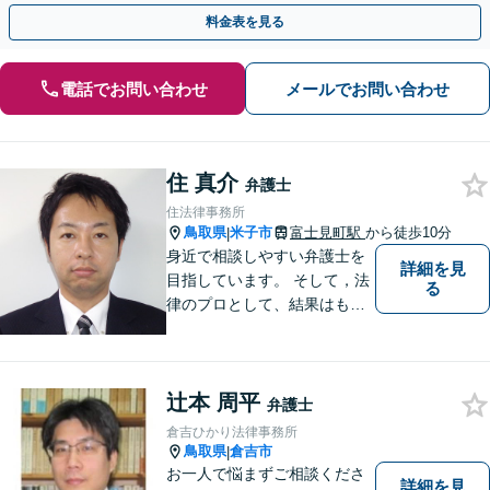
執行／事業承継など、お任せください」【休日相談あり】
料金表を見る
電話でお問い合わせ
メールでお問い合わせ
住 真介
弁護士
住法律事務所
鳥取県
米子市
富士見町駅
から徒歩10分
|
身近で相談しやすい弁護士を
詳細を見
目指しています。 そして，法
る
律のプロとして、結果はもち
ろん，解決に至る過程にこだ
わり，質の高いサービスを提
供します。 また，相談者様、
辻本 周平
依頼者様の心を理解し，寄り
弁護士
添いながら問題い解決のサポ
倉吉ひかり法律事務所
ートを心がけています。
鳥取県
倉吉市
|
お一人で悩まずご相談くださ
詳細を見