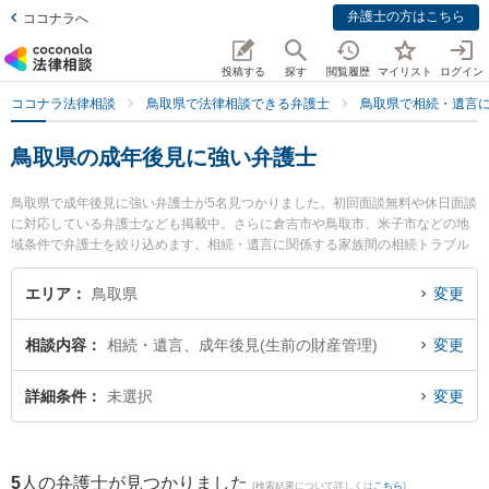
弁護士の方はこちら
ココナラへ
投稿する
探す
閲覧履歴
マイリスト
ログイン
ココナラ法律相談
鳥取県で法律相談できる弁護士
鳥取県で相続・遺言
鳥取県の成年後見に強い弁護士
鳥取県で成年後見に強い弁護士が5名見つかりました。初回面談無料や休日面談
に対応している弁護士なども掲載中。さらに倉吉市や鳥取市、米子市などの地
域条件で弁護士を絞り込めます。相続・遺言に関係する家族間の相続トラブル
や認知症の相続、遺産分割等の細かな分野での絞り込み検索もでき便利です。
特に弁護士法人はくと総合法律事務所の中﨑 雄一弁護士や住法律事務所の住 真
エリア
鳥取県
変更
介弁護士、倉吉ひかり法律事務所の辻本 周平弁護士のプロフィール情報や弁護
士費用、強みなどが注目されています。『鳥取県で土日や夜間に発生した成年
相談内容
相続・遺言、成年後見(生前の財産管理)
変更
後見のトラブルを今すぐに弁護士に相談したい』『成年後見のトラブル解決の
実績豊富な近くの弁護士を検索したい』『初回相談無料で成年後見を法律相談
できる鳥取県内の弁護士に相談予約したい』などでお困りの相談者さんにおす
詳細条件
未選択
変更
すめです。
5
人の弁護士が見つかりました
(検索結果について詳しくは
こちら
)