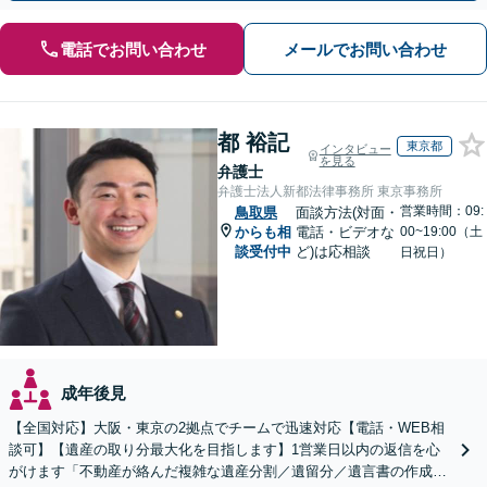
電話でお問い合わせ
メールでお問い合わせ
都 裕記
東京都
インタビュー
を見る
弁護士
弁護士法人新都法律事務所 東京事務所
営業時間：09:
鳥取県
面談方法(対面・
からも相
電話・ビデオな
00~19:00（土
談受付中
ど)は応相談
日祝日）
成年後見
【全国対応】大阪・東京の2拠点でチームで迅速対応【電話・WEB相
談可】【遺産の取り分最大化を目指します】1営業日以内の返信を心
がけます「不動産が絡んだ複雑な遺産分割／遺留分／遺言書の作成・