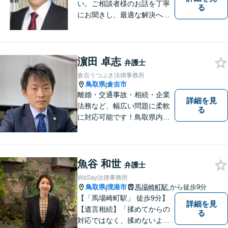
い。ご相談者様のお話を丁寧
る
にお聞きし、最適な解決へと
導きます。
濵田 卓志
弁護士
倉吉うつぶき法律事務所
鳥取県
倉吉市
|
離婚・交通事故・相続・企業
詳細を見
法務など、幅広い問題に柔軟
る
に対応可能です！鳥取県内の
皆さまのお役に立てるよう尽
力いたします。「こんな相談
をしてもいいのか」と迷われ
ている方も、お気軽にご相談
魚谷 和世
弁護士
ください！【駐車場有】
WaSay法律事務所
鳥取県
境港市
馬場崎町駅
から徒歩9分
|
【「馬場崎町駅」 徒歩9分】
詳細を見
【遺言相続】「揉めてからの
る
対応ではなく、揉めないよう