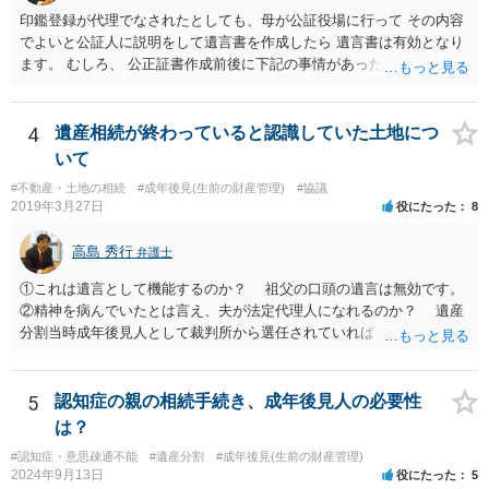
印鑑登録が代理でなされたとしても、母が公証役場に行って その内容
でよいと公証人に説明をして遺言書を作成したら 遺言書は有効となり
ます。 むしろ、 公正証書作成前後に下記の事情があったことが証明で
きれば判断能力がなく 無効だったと主張することが可能です。 翌年1
月に携帯が新しくなった母からの第一声は「ここにいたら殺される」
「面会に来てくれ」で、長男に聞くと「面会は出来ない。俺は携帯電
4
遺産相続が終わっていると認識していた土地につ
話の使い方を教える為に会っている」「母の話は聞かなくて良い」と
いて
電話が切れました。その後の電話でも「食事に毒が入っている」「体
#不動産・土地の相続
#成年後見(生前の財産管理)
#協議
にチップが埋められている」等、おかしかったです。 当時の診療記
2019年3月27日
役にたった
8
録、介護認定の資料、介護記録を取得して 弁護士に面談で相談された
方がよいと思います。
高島 秀行
弁護士
①これは遺言として機能するのか？ 祖父の口頭の遺言は無効です。
②精神を病んでいたとは言え、夫が法定代理人になれるのか？ 遺産
分割当時成年後見人として裁判所から選任されていれば 法定代理人
となります。 ③相続を認めていないのに何故120万円を返さないの
か？ 返せという主張は、取り消し又は無効を認める主張になるので
そのような主張はこちらからしない方がよいと思います。 ④財産分
5
認知症の親の相続手続き、成年後見人の必要性
与が終わったと認識しているのに今更土地の相続をやり直せるのか？
は？
２０００年４月ということだと１９年前の話です。 その当時、成
#認知症・意思疎通不能
#遺産分割
#成年後見(生前の財産管理)
年後見人に選任されていたのかわかりませんが 成年後見人が選任さ
2024年9月13日
役にたった
5
れていなければ 遺産分割協議は有効の可能性があります。 無効で