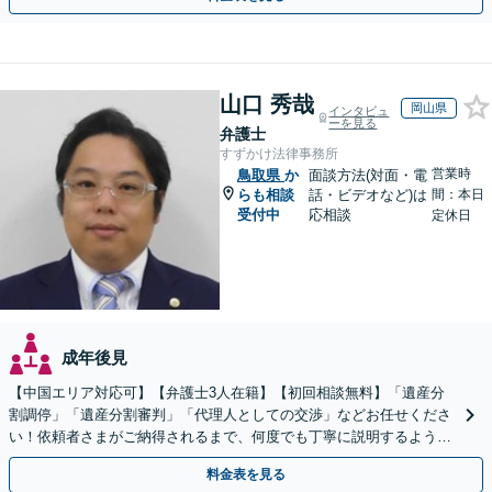
山口 秀哉
岡山県
インタビュ
ーを見る
弁護士
すずかけ法律事務所
営業時
鳥取県
か
面談方法(対面・電
らも相談
話・ビデオなど)は
間：本日
受付中
応相談
定休日
成年後見
【中国エリア対応可】【弁護士3人在籍】【初回相談無料】「遺産分
割調停」「遺産分割審判」「代理人としての交渉」などお任せくださ
い！依頼者さまがご納得されるまで、何度でも丁寧に説明するよう心
掛けています【土日祝／夜間対応可】【当日／電話相談可】
料金表を見る