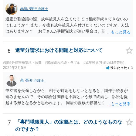
も時効取得あるいは消滅時効にかかっている 可能性があります。
高島 秀行
弁護士
弁護士に詳しい事情を説明して面談で相談した方がよいと思いま
す。
遺産分割協議の際、成年後見人を立てなくては相続手続きてきないの
でしょうか？ また、今後も成年後見人を付けたくないのですが、方法
はありますか？ お母さんが判断能力が無い場合は、基本的に成年後
見人をつけるほかありません。 遺産分割審判や遺産分割調停を申し
立て、お母さんに特別代理人をつけるという方法も考えられますが、
遺産分割だけでなく、その後の取得した遺産の管理もありますので
6
遺留分請求における問題と対応について
遺産分割審判や遺産分割調停を申し立て、お母さんに特別代理人をつ
けるということでは解決できなさそうなので 後見人をつけるよう求め
#遺留分侵害額請求・放棄
#家族間の相続トラブル
#成年後見(生前の財産管理)
られると思います。 弁護士に面談で相談された方がよいと思いま
2024年2月5日
役にたった
1
す。
泉 亮介
弁護士
申立書を受領しながら、相手が対応をしないとなると、調停手続きが
進みませんので、その場合は調停を不調という形で終結し、訴訟を提
起する形となるかと思われます。 同居の親族の影響なく、というのは
難しいでしょう。ただ、裁判や調停の中では主張等が書面で残るた
め、後からひっくり返すということは難しくなってくるかと思われま
す。 公開相談の場でのご相談については、どうしても限界が出てしま
7
「専門職後見人」の定義とは、どのようなものな
うため、一度個別にご相談をされることをお勧めいたします。
のですか？