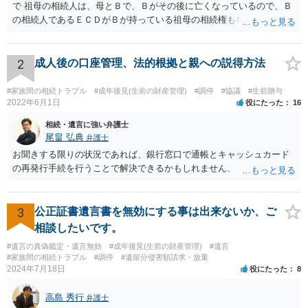
で 祖母の相続人は、母とＢで、Ｂがその後に亡くなっているので、Ｂ
の相続人であるＥＣＤがＢが持っている祖母の相続権も相続すること
となります。 したがって、遺産分割協議するにも、相続放棄するにも
Ｅも行う必要があります。 Ｂの配偶者であるＥは常にＢの相続人とな
ります。
2
成人後の口座管理、法的根拠と親への説得方法
#家族間の相続トラブル
#成年後見(生前の財産管理)
#調停
#協議
#生前贈与
2022年6月1日
役にたった
16
相続・遺言に強い弁護士
尾畠 弘典
弁護士
お聞きする限りの状況であれば、銀行窓口で通帳とキャッシュカード
の再発行手続を行うことで解決できるかもしれません。
3
公正証書遺言書を無効にする事は出来ないか、ご
相談したいです。
#遺言の真偽鑑定・遺言無効
#成年後見(生前の財産管理)
#遺言
#家族間の相続トラブル
#調停
#遺留分侵害額請求・放棄
2024年7月18日
役にたった
8
高島 秀行
弁護士