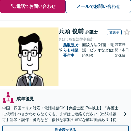
電話でお問い合わせ
メールでお問い合わせ
兵頭 俊輔
弁護士
愛媛県
きぼう綜合法律事務所
営業時
鳥取県
か
面談方法(対面・電
らも相談
話・ビデオなど)は
間：本日
受付中
応相談
定休日
成年後見
中国・四国エリア対応！電話相談OK【弁護士歴17年以上】「弁護士
に依頼すべきかわからなくても」まずはご連絡ください【出張相談
可】訴訟・調停・審判など、複雑な事案の豊富な解決実績あり【初回
相談無料】初回面談のみで解決できるケースもあります
料金表を見る