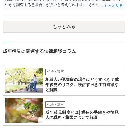
いかを調査する意味合いが強いと考えられます。 そのため、ご相談の
ご事情であれば無視してしまっても特に不都合はないと考えられま
す。 ２） 場合によっては、介護や被後見人の財産の処分等に関して、
後見人から相談があることも考えられます。 また、お祖母さんがお亡
もっとみる
くなりになった場合、相続人となる可能性がありますが、 その場合は
相続放棄されれば問題ありません。 ３） 完全に拒否する方法はないか
もしれませんが、 関わりを持ちたくないとのことでしたら、親族の意
見書にその旨を記載して提出しておけば良いかも知れません。 後見人
としても、関わりを拒否している親族にあえて連絡をしてくる可能性
成年後見に関連する法律相談コラム
は低いと考えられます。 以上、ご参考になさってください。
相続・遺言
相続人が認知症の場合はどうすべき？成
年後見のリスク、検討すべき生前対策な
ど解説
相続・遺言
成年後見制度とは│選任の手続きや後見
人の職務・権限について解説