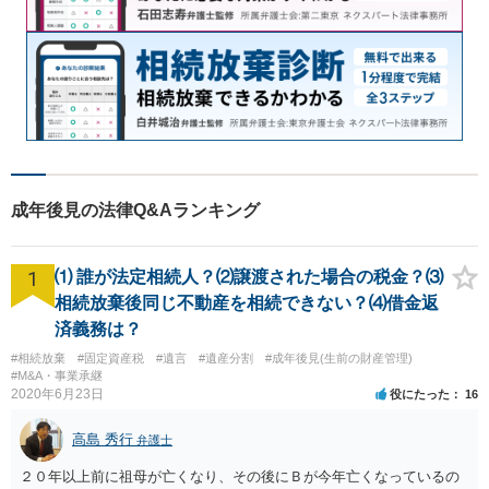
成年後見の法律Q&Aランキング
1
⑴ 誰が法定相続人？⑵譲渡された場合の税金？⑶
相続放棄後同じ不動産を相続できない？⑷借金返
済義務は？
#相続放棄
#固定資産税
#遺言
#遺産分割
#成年後見(生前の財産管理)
#M&A・事業承継
2020年6月23日
役にたった
16
高島 秀行
弁護士
２０年以上前に祖母が亡くなり、その後にＢが今年亡くなっているの