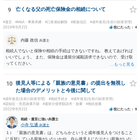
9
亡くなる父の死亡保険金の相続について
#遺言
#M&A・事業承継
#口座凍結解除
#家族信託
#成年後見(生前の財産管理)
2019年9月2日
役にたった
4
内藤 政信
弁護士
相続人でないと保険や相続の手続はできないですね。 教えてあげれば
いいでしょう。 また、保険金は遺留分減殺請求できないので、受け取
ってください。
10
後見人等による「親族の意見書」の提出を無視し
た場合のデメリットと今後に関して
#成年後見(生前の財産管理)
#相続手続き
#成年後見(生前の財産管理)
#認知症・意思疎通不能
#遺留分侵害額請求・放棄
#相続放棄
2022年8月2日
役にたった
9
相続・遺言に強い弁護士
小寺 弘通
弁護士
１） 「親族の意見書」は、どちらかというと成年後見人をつけること
に反対している親族がいないかや、自ら後見人になりたい親族がいな