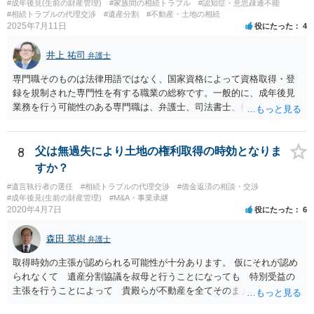
#成年後見(生前の財産管理)
#家族間の相続トラブル
#認知症・意思疎通不能
#相続トラブルの代理交渉
#遺産分割
#不動産・土地の相続
2025年7月11日
役にたった
4
井上 祐司
弁護士
専門職そのものは法律用語ではなく、国家資格によって資格取得・登
録を規制された専門性を有する職業の総称です。一般的に、成年後見
業務を行う可能性のある専門職は、弁護士、司法書士、行政書士、税
理士、社会福祉士、精神保健福祉士等が挙げられます。 精神保健福祉
士はほぼ無条件で成年後見人に選任されるわけではなく、基幹研修を
受講して継続研修を受講し続ける必要がありますが、家庭裁判所から
8
父は無過失により土地の権利取得の時効となりま
選任された場合には専門職後見人と呼ぶことになるでしょう。
すか？
#遺言執行者の選任
#相続トラブルの代理交渉
#借金返済の相談・交渉
#成年後見(生前の財産管理)
#M&A・事業承継
2020年4月7日
役にたった
6
森田 英樹
弁護士
取得時効の主張が認められる可能性が十分あります。 仮にそれが認め
られなくて 遺産分割協議を叔母と行うことになっても 特別受益の
主張を行うことによって 貴殿らが不動産を全てそのまま取得できる
ことが可能でしょう。