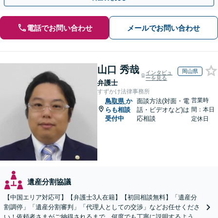
電話でお問い合わせ
メールでお問い合わせ
山口 秀哉
岡山県
インタビュ
ーを見る
弁護士
すずかけ法律事務所
営業時
鳥取県
か
面談方法(対面・電
らも相談
話・ビデオなど)は
間：本日
受付中
応相談
定休日
遺産分割協議
【中国エリア対応可】【弁護士3人在籍】【初回相談無料】「遺産分
割調停」「遺産分割審判」「代理人としての交渉」などお任せくださ
い！依頼者さまがご納得されるまで、何度でも丁寧に説明するよう心