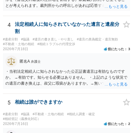
とが考えられます。裁判所からの呼出しがあれば応答する可能性がま
だあるのではないでしょうか。 後段の質問については、相続放棄は可
能と思われます。時間が思った以上にないので必要書類をてきぱきと
揃える必要があります。その点是非御注意ください。
4
法定相続人に知らされていなかった遺言と遺産分
割
#遺産分割
#協議
#遺言の書き直し・やり直し
#遺言の真偽鑑定・遺言無効
#不動産・土地の相続
#相続トラブルの代理交渉
2026年7月18日
役にたった
3
匿名A
弁護士
・当初法定相続人に知らされなかった公正証書遺言は有効なものです
か。 →有効です。知らせる必要はありません。 ・上記のような状況で
の遺言の書き換えは、叔父に瑕疵がありますか。→無いです。 ・分割
する場合の比率は、現状で、客観的に見てどの程度が妥当と考えられ
ますか。 →本人が自由に決められますので、どこが妥当とは言えない
です。客観的な基準もありません。 ・できれば穏やかに、分割を拒否
5
相続は誰ができますか
することはできますか。 →分割を拒否するということは、遺産はいら
ないということでしょうか。遺言で、受取を指定されててもいらない
#遺産分割
#協議
#不動産・土地の相続
#相続人調査・確定
と拒否することはできます。理由を説明する必要はありません。
#相続登記（義務化対応）
2026年7月16日
役にたった
2