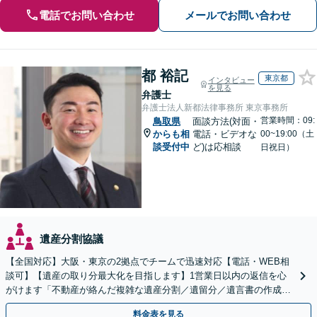
電話でお問い合わせ
メールでお問い合わせ
都 裕記
東京都
インタビュー
を見る
弁護士
弁護士法人新都法律事務所 東京事務所
営業時間：09:
鳥取県
面談方法(対面・
からも相
電話・ビデオな
00~19:00（土
談受付中
ど)は応相談
日祝日）
遺産分割協議
【全国対応】大阪・東京の2拠点でチームで迅速対応【電話・WEB相
談可】【遺産の取り分最大化を目指します】1営業日以内の返信を心
がけます「不動産が絡んだ複雑な遺産分割／遺留分／遺言書の作成・
執行／事業承継など、お任せください」【休日相談あり】
料金表を見る