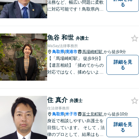
法務など、幅広い問題に柔軟
る
に対応可能です！鳥取県内の
皆さまのお役に立てるよう尽
力いたします。「こんな相談
をしてもいいのか」と迷われ
ている方も、お気軽にご相談
魚谷 和世
弁護士
ください！【駐車場有】
WaSay法律事務所
鳥取県
境港市
馬場崎町駅
から徒歩9分
|
【「馬場崎町駅」 徒歩9分】
詳細を見
【遺言相続】「揉めてからの
る
対応ではなく、揉めないよう
にする」ことを目指す弁護士
です。 お客様の気持ちに寄り
添い、柔軟かつスムーズな解
住 真介
決を目指します。 どんな些細
弁護士
なことでもお気軽にご相談く
住法律事務所
ださい。【弁護士歴15年以
鳥取県
米子市
富士見町駅
から徒歩10分
|
上】
身近で相談しやすい弁護士を
詳細を見
目指しています。 そして，法
る
律のプロとして、結果はもち