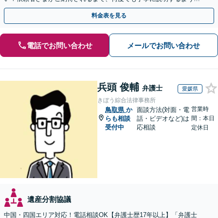
掛けています【土日祝／夜間対応可】【当日／電話相談可】
料金表を見る
電話でお問い合わせ
メールでお問い合わせ
兵頭 俊輔
弁護士
愛媛県
きぼう綜合法律事務所
営業時
鳥取県
か
面談方法(対面・電
らも相談
話・ビデオなど)は
間：本日
受付中
応相談
定休日
遺産分割協議
中国・四国エリア対応！電話相談OK【弁護士歴17年以上】「弁護士