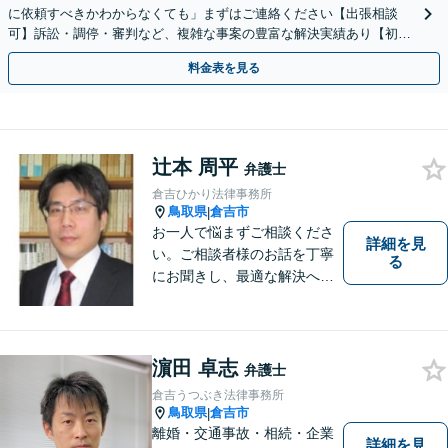
に依頼すべきかわからなくても」まずはご連絡ください【出張相談
可】訴訟・調停・審判など、複雑な事案の豊富な解決実績あり【初回
相談無料】初回面談のみで解決できるケースもあります
料金表を見る
辻本 周平
弁護士
倉吉ひかり法律事務所
鳥取県
倉吉市
|
お一人で悩まずご相談くださ
詳細を見
い。ご相談者様のお話を丁寧
る
にお聞きし、最適な解決へと
導きます。
濵田 卓志
弁護士
倉吉うつぶき法律事務所
鳥取県
倉吉市
|
離婚・交通事故・相続・企業
詳細を見