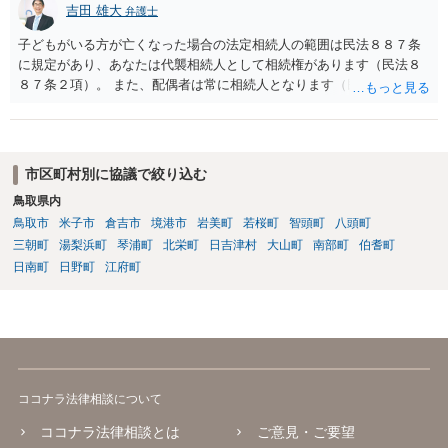
吉田 雄大
弁護士
子どもがいる方が亡くなった場合の法定相続人の範囲は民法８８７条
に規定があり、あなたは代襲相続人として相続権があります（民法８
８７条２項）。 また、配偶者は常に相続人となります（民法８９０
条）。 「祖父の子供３人」の方の配偶者がご健在であれば、その方に
も相続権があります。つまり、孫５人に加えて「おじ又はおば」にも
相続権がある可能性があります。
市区町村別に協議で絞り込む
鳥取県内
鳥取市
米子市
倉吉市
境港市
岩美町
若桜町
智頭町
八頭町
三朝町
湯梨浜町
琴浦町
北栄町
日吉津村
大山町
南部町
伯耆町
日南町
日野町
江府町
ココナラ法律相談について
ココナラ法律相談とは
ご意見・ご要望