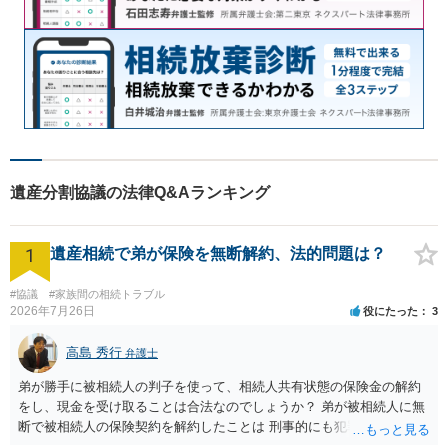
遺産分割協議の法律Q&Aランキング
1
遺産相続で弟が保険を無断解約、法的問題は？
#協議
#家族間の相続トラブル
2026年7月26日
役にたった
3
高島 秀行
弁護士
弟が勝手に被相続人の判子を使って、相続人共有状態の保険金の解約
をし、現金を受け取ることは合法なのでしょうか？ 弟が被相続人に無
断で被相続人の保険契約を解約したことは 刑事的にも犯罪となる可能
性があり、民事的には無効だと思います。 保険会社で解約の際に提出