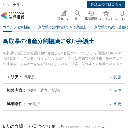
弁護士の方はこちら
ココナラへ
投稿する
探す
閲覧履歴
マイリスト
ログイン
ココナラ法律相談
鳥取県で法律相談できる弁護士
鳥取県で相続・遺言
鳥取県の遺産分割協議に強い弁護士
鳥取県で遺産分割協議に強い弁護士が5名見つかりました。初回面談無料や休日
面談に対応している弁護士なども掲載中。さらに倉吉市や鳥取市、米子市など
の地域条件で弁護士を絞り込めます。相続・遺言に関係する家族間の相続トラ
ブルや認知症の相続、遺産分割等の細かな分野での絞り込み検索もでき便利で
す。特に弁護士法人はくと総合法律事務所の中﨑 雄一弁護士や倉吉ひかり法律
エリア
鳥取県
変更
事務所の辻本 周平弁護士、倉吉うつぶき法律事務所の濵田 卓志弁護士のプロフ
ィール情報や弁護士費用、強みなどが注目されています。『鳥取県で土日や夜
相談内容
相続・遺言、協議
変更
間に発生した遺産分割協議のトラブルを今すぐに弁護士に相談したい』『遺産
分割協議のトラブル解決の実績豊富な近くの弁護士を検索したい』『初回相談
無料で遺産分割協議を法律相談できる鳥取県内の弁護士に相談予約したい』な
詳細条件
未選択
変更
どでお困りの相談者さんにおすすめです。
5
人の弁護士が見つかりました
(検索結果について詳しくは
こちら
)