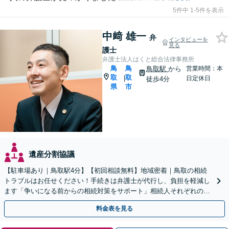
5件中 1-5件を表示
中﨑 雄一
弁
インタビューを
見る
護士
弁護士法人はくと総合法律事務所
鳥
鳥
鳥取駅
から
営業時間：本
取
取
|
日定休日
徒歩4分
県
市
遺産分割協議
【駐車場あり｜鳥取駅4分】【初回相談無料】地域密着｜鳥取の相続
トラブルはお任せください！手続きは弁護士が代行し、負担を軽減し
ます「争いになる前からの相続対策をサポート」相続人それぞれの立
場を尊重し、冷静に対立の解消を目指します。
料金表を見る