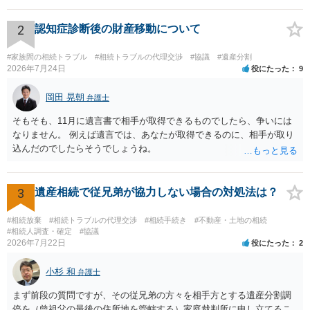
された書類のコピーを取得して、弁護士に面談で詳しい事情を話して
相談 されたら良いと思います。
2
認知症診断後の財産移動について
#家族間の相続トラブル
#相続トラブルの代理交渉
#協議
#遺産分割
2026年7月24日
役にたった
9
岡田 晃朝
弁護士
そもそも、11月に遺言書で相手が取得できるものでしたら、争いには
なりません。 例えば遺言では、あなたが取得できるのに、相手が取り
込んだのでしたらそうでしょうね。
3
遺産相続で従兄弟が協力しない場合の対処法は？
#相続放棄
#相続トラブルの代理交渉
#相続手続き
#不動産・土地の相続
#相続人調査・確定
#協議
2026年7月22日
役にたった
2
小杉 和
弁護士
まず前段の質問ですが、その従兄弟の方々を相手方とする遺産分割調
停を（曾祖父の最後の住所地を管轄する）家庭裁判所に申し立てるこ