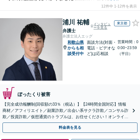
12件中 1-12件を表示
浦川 祐輔
東京都
インタビュ
ーを見る
弁護士
弁護士法人エッグ
営業時間：0
和歌山県
面談方法(対面・
からも相
電話・ビデオな
0:00~23:59
談受付中
ど)は応相談
（平日）
ぼったくり被害
【完全成功報酬制(回収額の33％（税込）】【24時間全国対応】情報
商材／アフィリエイト／副業詐欺／出会い系サクラ詐欺／コンサル詐
欺／投資詐欺／仮想通貨のトラブルは、お任せください！オンライン
のみで解決も可能！
料金表を見る