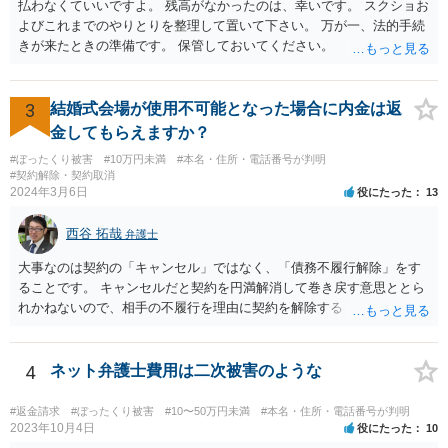
払わなくていいですよ。 残高がなかったのは、幸いです。 スクショお
よびこれまでのやりとりを整理して置いて下さい。 万が一、法的手続
きが来たときの準備です。 保管しておいてください。
3
結婚式会場が使用不可能となった場合に内金は返
金してもらえますか？
#ぼったくり被害
#10万円未満
#本名・住所・電話番号が判明
#契約解除・契約取消
2024年3月6日
役にたった
13
西谷 拓哉
弁護士
大事なのは契約の「キャンセル」ではなく、「債務不履行解除」をす
ることです。 キャンセルだと契約を円満解消して巻き戻す意思ととら
れかねないので、相手の不履行を理由に契約を解除する と通知して交
渉する必要があるかと思います。 一度、弁護士会やお近くの法律事務
所を探すなどして弁護士を探してみてください。
4
ネット弁護士費用は二次被害のような
#返金請求
#ぼったくり被害
#10〜50万円未満
#本名・住所・電話番号が判明
2023年10月4日
役にたった
10