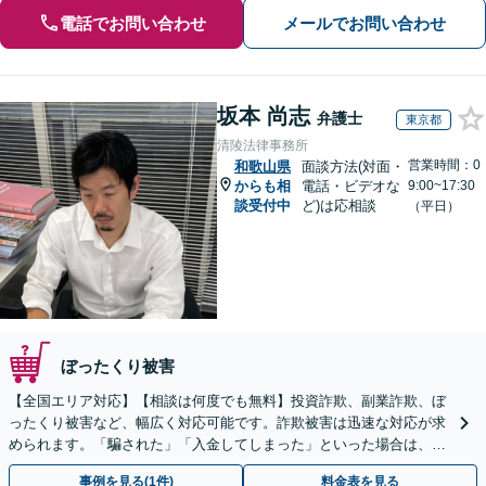
電話でお問い合わせ
メールでお問い合わせ
坂本 尚志
弁護士
東京都
清陵法律事務所
営業時間：0
和歌山県
面談方法(対面・
からも相
電話・ビデオな
9:00~17:30
談受付中
ど)は応相談
（平日）
ぼったくり被害
【全国エリア対応】【相談は何度でも無料】投資詐欺、副業詐欺、ぼ
ったくり被害など、幅広く対応可能です。詐欺被害は迅速な対応が求
められます。「騙された」「入金してしまった」といった場合は、お
早めにご相談ください。【電話・メール・WEB相談可】
事例を見る(1件)
料金表を見る