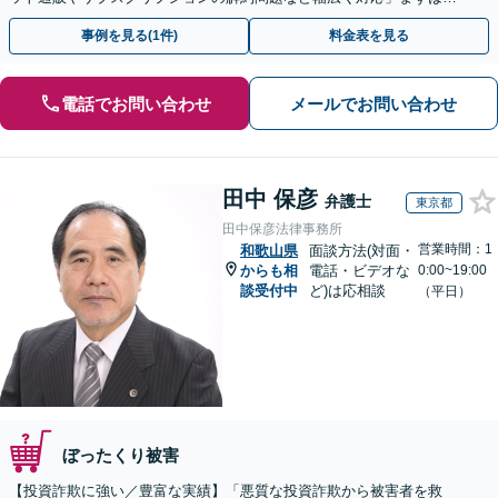
度ご相談ください【休日・夜間相談可】
事例を見る(1件)
料金表を見る
電話でお問い合わせ
メールでお問い合わせ
田中 保彦
弁護士
東京都
田中保彦法律事務所
営業時間：1
和歌山県
面談方法(対面・
からも相
電話・ビデオな
0:00~19:00
談受付中
ど)は応相談
（平日）
ぼったくり被害
【投資詐欺に強い／豊富な実績】「悪質な投資詐欺から被害者を救