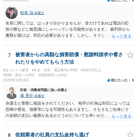
2025年6月28日
役にたった
6
松本 治
弁護士
名前に関しては、はっきり分かりませんが、音だけであれば電話の応
答の際などに無意識にしゃべっている可能性があります。 裁判所から
書類が届けば、対応の必要があります。しかし、そうなる前は、匿名A
先生も懸念されているように、いわゆる「カモリスト」に載り、ほか
の犯罪集団に情報が回る危険もありますので、払わない方がいいでし
ょう。
7
被害者からの高額な損害賠償・慰謝料請求や脅さ
れたりをやめてもらう方法
#ぼったくり被害
#本名・住所・電話番号が判明
#200万円以上
#恐喝・脅迫への対応
#高額請求への対応
2026年4月13日
役にたった
5
詐欺・消費者問題に強い弁護士
泉 亮介
弁護士
弁護士と警察に相談をされてください。 相手の行為は対応によっては
恐喝や脅迫、強要等になる可能性もありますし、そもそもご自身にそ
の金額の支払い義務があるかどうかについても争いがあるでしょう。
代理人を立て、毅然と対応する必要があるかと思われます。
8
依頼業者の社員の支払金持ち逃げ