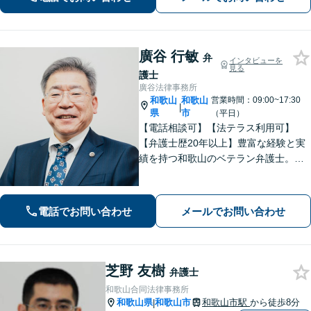
増額を目指します【相続問題】不動産
鑑定士等と連携し、最良の相続実現に
向けサポート
廣谷 行敏
弁
インタビューを
見る
護士
廣谷法律事務所
和歌山
和歌山
営業時間：09:00~17:30
|
県
市
（平日）
【電話相談可】【法テラス利用可】
【弁護士歴20年以上】豊富な経験と実
績を持つ和歌山のベテラン弁護士。
【相続・遺言】他士業との連携でスピ
ーディーに解決【離婚・男女問題】女
性弁護士も在籍。DV／モラハラ・お子
電話でお問い合わせ
メールでお問い合わせ
さまの問題も親身に取り組む【夜間・
休日面談可】
芝野 友樹
弁護士
和歌山合同法律事務所
和歌山県
和歌山市
和歌山市駅
から徒歩8分
|