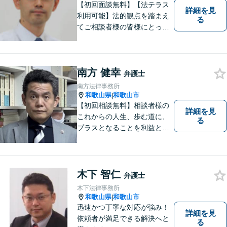
【初回面談無料】【法テラス
詳細を見
利用可能】法的観点を踏まえ
る
てご相談者様の皆様にとって
最良の解決を図ることに常に
心がけています。創設55年を
超える歴史ある事務所です。
南方 健幸
【当日／夜間／応相談】お悩
弁護士
み事がございましたら、お気
南方法律事務所
軽にご相談下さい。
和歌山県
和歌山市
|
【初回相談無料】相談者様の
詳細を見
これからの人生、歩む道に、
る
プラスとなることを利益と考
え、相談者の人生を背負って
活動してまいります。和歌山
はもちろん、関西・関東から
ご相談いただくこともありま
木下 智仁
弁護士
す。
木下法律事務所
和歌山県
和歌山市
|
迅速かつ丁寧な対応が強み！
詳細を見
依頼者が満足できる解決へと
る