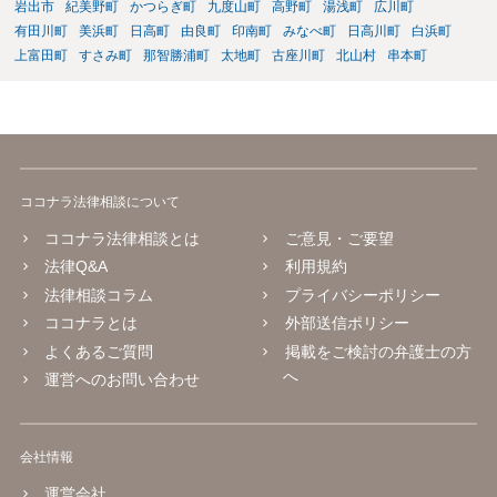
岩出市
紀美野町
かつらぎ町
九度山町
高野町
湯浅町
広川町
有田川町
美浜町
日高町
由良町
印南町
みなべ町
日高川町
白浜町
上富田町
すさみ町
那智勝浦町
太地町
古座川町
北山村
串本町
ココナラ法律相談について
ココナラ法律相談とは
ご意見・ご要望
法律Q&A
利用規約
法律相談コラム
プライバシーポリシー
ココナラとは
外部送信ポリシー
よくあるご質問
掲載をご検討の弁護士の方
へ
運営へのお問い合わせ
会社情報
運営会社