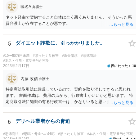
匿名A
弁護士
ネット経由で契約すること自体は全く悪くありません。 そういった悪
質弁護士が存在することが悪です。
5
ダイエット詐欺に、引っかかりました。
#10〜50万円未満
#ぼったくり被害
#返金請求
#悪徳商法
#本名・住所・電話番号が不明
2023年2月17日
役にたった
18
内藤 政信
弁護士
特定商法取引法に違反しているので、契約を取り消しできると思われ
ます。 書面作成は、費用の点から、行政書士がいいかと思います。 特
定商取引法に知識の有る行政書士は、かなりいると思います。 問い合
わせされるといいでしょう。 今後の支払いは、不要です。
6
デリヘル業者からの脅迫
#悪徳商法
#恐喝・脅迫への対応
#ぼったくり被害
#本名・住所・電話番号が不明