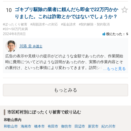
から、その点についてもご安心ください。 また、相手方に生じたの
が、どんなに高く見積もっても５万円ですから、それを考えると訴え
10
ゴキブリ駆除の業者に頼んだら即金で22万円かか
てもコスト的にどうかという問題があり、相手方が相談者様を訴える
りました。これは詐欺とかではないでしょうか？
可能性も低いように思います。
#ぼったくり被害
#高額請求への対応
#返金請求
#契約解除・契約取消
#10〜50万円未満
2024年8月8日
役にたった
5
川添 圭
弁護士
広告の表示や見積りの提示がどのような金額であったのか、作業開始
時に費用についてどのような説明があったのか、実際の作業内容とそ
の裏付け、といった事情により変わってきます。訪問シロアリ駆除と
同様のトラブル問題であるようにも思われますので、消費者契約に該
当するのであれば、最寄りの消費生活センターへ相談された方がよい
でしょう。
もっとみる
市区町村別にぼったくり被害で絞り込む
和歌山県内
和歌山市
海南市
橋本市
有田市
御坊市
田辺市
新宮市
紀の川市