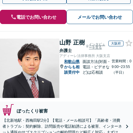
電話でお問い合わせ
メールでお問い合わせ
山野 正樹
大阪府
インタビュ
ーを見る
弁護士
アディーレ法律事務所 大阪支店
営業時間：0
和歌山県
面談方法(対面・
からも相
電話・ビデオな
9:00~23:55
談受付中
ど)は応相談
（平日）
ぼったくり被害
【北新地駅・西梅田駅2分】【電話・メール相談可】「高齢者・消費
者トラブル：契約解除、訪問販売や電話勧誘による被害、インターネ
ット通販やサブスクリプションの解約問題など幅広く対応」まずは一