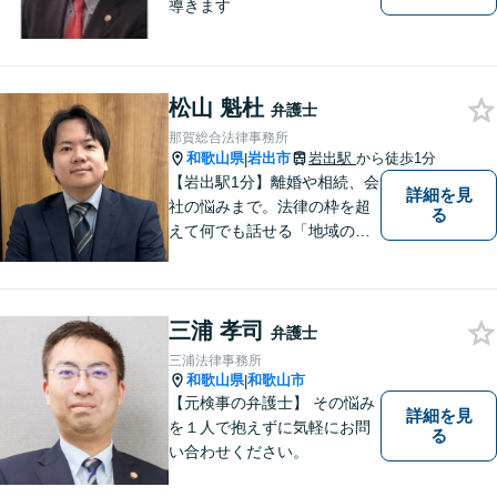
導きます
松山 魁杜
弁護士
那賀総合法律事務所
和歌山県
岩出市
岩出駅
から徒歩1分
|
【岩出駅1分】離婚や相続、会
詳細を見
社の悩みまで。法律の枠を超
る
えて何でも話せる「地域のか
かりつけ弁護士」として、一
歩前へ進む安心を。一つひと
つのご縁を大切に、紀の川市
三浦 孝司
育ちの私が丁寧にサポートし
弁護士
ます。【丁寧なヒアリング】
三浦法律事務所
【休日や夜間相談も柔軟に対
和歌山県
和歌山市
|
応】
【元検事の弁護士】 その悩み
詳細を見
を１人で抱えずに気軽にお問
る
い合わせください。