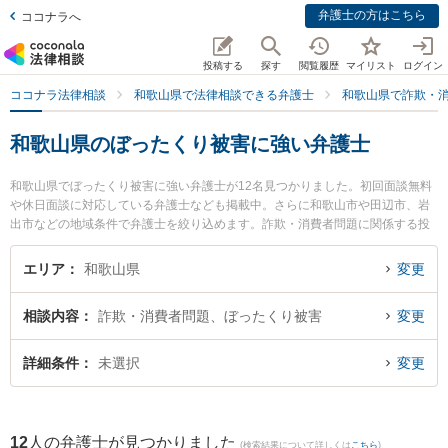
弁護士の方はこちら
ココナラへ
投稿する
探す
閲覧履歴
マイリスト
ログイン
ココナラ法律相談
和歌山県で法律相談できる弁護士
和歌山県で詐欺・
和歌山県のぼったくり被害に強い弁護士
和歌山県でぼったくり被害に強い弁護士が12名見つかりました。初回面談無料
や休日面談に対応している弁護士なども掲載中。さらに和歌山市や田辺市、岩
出市などの地域条件で弁護士を絞り込めます。詐欺・消費者問題に関係する投
資詐欺や副業詐欺、FX詐欺等の細かな分野での絞り込み検索もでき便利です。
特に佐藤生空法律事務所の佐藤 生空弁護士や廣谷法律事務所の廣谷 行敏弁護
エリア
和歌山県
変更
士、和歌山合同法律事務所の芝野 友樹弁護士のプロフィール情報や弁護士費
用、強みなどが注目されています。『和歌山県で土日や夜間に発生したぼった
相談内容
詐欺・消費者問題、ぼったくり被害
変更
くり被害のトラブルを今すぐに弁護士に相談したい』『ぼったくり被害のトラ
ブル解決の実績豊富な近くの弁護士を検索したい』『初回相談無料でぼったく
り被害を法律相談できる和歌山県内の弁護士に相談予約したい』などでお困り
詳細条件
未選択
変更
の相談者さんにおすすめです。
12
人の弁護士が見つかりました
(検索結果について詳しくは
こちら
)