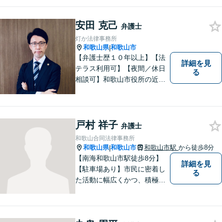
安田 克己
弁護士
灯か法律事務所
和歌山県
和歌山市
|
【弁護士歴１０年以上】【法
詳細を見
テラス利用可】【夜間／休日
る
相談可】和歌山市役所の近
く、京橋親水公園そばにある
親しみやすい法律事務所で
す。一人で悩まず、まずはご
相談ください。あなたの灯り
戸村 祥子
弁護士
となれるよう誠心誠意努めま
和歌山合同法律事務所
す。
和歌山県
和歌山市
和歌山市駅
から徒歩8分
|
【南海和歌山市駅徒歩8分】
詳細を見
【駐車場あり】市民に密着し
る
た活動に幅広くかつ、積極的
に取り組んでいます。離婚問
題／相続問題／刑事事件／借
金問題／労働問題など、幅広