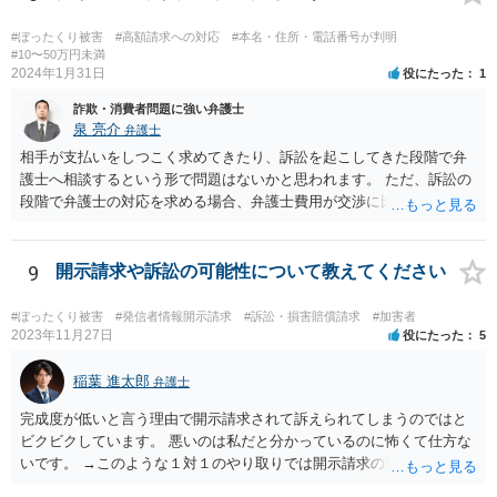
#ぼったくり被害
#高額請求への対応
#本名・住所・電話番号が判明
#10〜50万円未満
2024年1月31日
役にたった
1
詐欺・消費者問題に強い弁護士
泉 亮介
弁護士
相手が支払いをしつこく求めてきたり、訴訟を起こしてきた段階で弁
護士へ相談するという形で問題はないかと思われます。 ただ、訴訟の
段階で弁護士の対応を求める場合、弁護士費用が交渉に比べて高くな
りやすい為、相手の対応を見ながらどのタイミングで弁護士を入れる
のかを考えておく必要があるでしょう。
9
開示請求や訴訟の可能性について教えてください
#ぼったくり被害
#発信者情報開示請求
#訴訟・損害賠償請求
#加害者
2023年11月27日
役にたった
5
稲葉 進太郎
弁護士
完成度が低いと言う理由で開示請求されて訴えられてしまうのではと
ビクビクしています。 悪いのは私だと分かっているのに怖くて仕方な
いです。 →このような１対１のやり取りでは開示請求の対象になりま
せんから、ご安心ください。 また、本件は、犯罪の話にはなりません