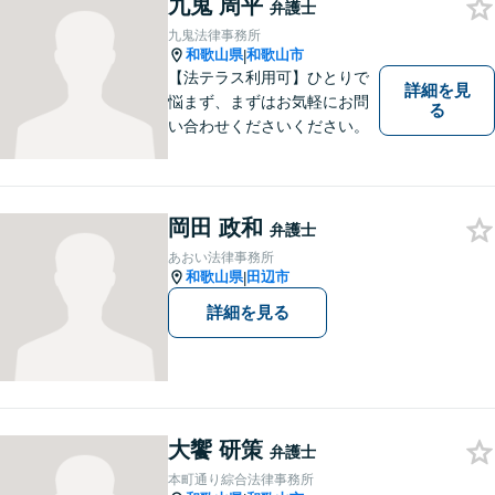
九鬼 周平
く対応可能。【地域に根ざし
弁護士
た弁護士】法律トラブルでお
九鬼法律事務所
悩みの方は、お気軽にご相談
和歌山県
和歌山市
|
ください。
【法テラス利用可】ひとりで
詳細を見
悩まず、まずはお気軽にお問
る
い合わせくださいください。
岡田 政和
弁護士
あおい法律事務所
和歌山県
田辺市
|
詳細を見る
大饗 研策
弁護士
本町通り綜合法律事務所