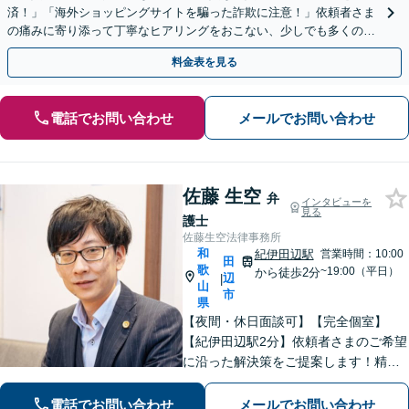
済！」「海外ショッピングサイトを騙った詐欺に注意！」依頼者さま
の痛みに寄り添って丁寧なヒアリングをおこない、少しでも多くの返
金が得られるよう尽力します！
料金表を見る
電話でお問い合わせ
メールでお問い合わせ
佐藤 生空
弁
インタビューを
見る
護士
佐藤生空法律事務所
和
紀伊田辺駅
営業時間：10:00
田
歌
~19:00（平日）
から徒歩2分
辺
|
山
市
県
【夜間・休日面談可】【完全個室】
【紀伊田辺駅2分】依頼者さまのご希望
に沿った解決策をご提案します！精神
面への配慮も大切に【交通事故】示談
交渉の豊富な経験を活かし、賠償金の
電話でお問い合わせ
メールでお問い合わせ