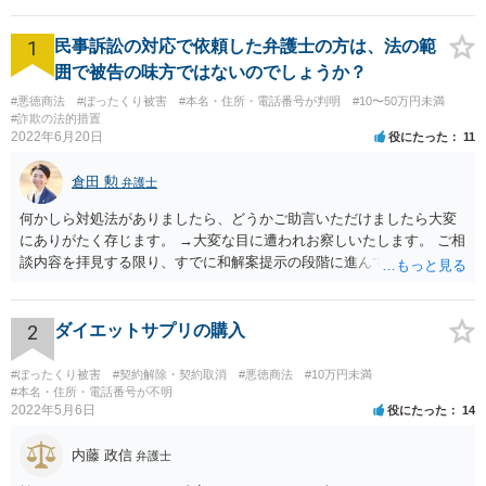
1
民事訴訟の対応で依頼した弁護士の方は、法の範
囲で被告の味方ではないのでしょうか？
#悪徳商法
#ぼったくり被害
#本名・住所・電話番号が判明
#10〜50万円未満
#詐欺の法的措置
2022年6月20日
役にたった
11
倉田 勲
弁護士
何かしら対処法がありましたら、どうかご助言いただけましたら大変
にありがたく存じます。 →大変な目に遭われお察しいたします。 ご相
談内容を拝見する限り、すでに和解案提示の段階に進んでいるとなる
と書面や証拠提出もそれなりにされているものと思います。回答する
にあたってはそれらの書面や証拠を拝見しないと適切な回答は難しい
ですので、書面などをもってお近くの法律事務所でセカンドオピニオ
2
ダイエットサプリの購入
ンを受けることをお勧めします。
#ぼったくり被害
#契約解除・契約取消
#悪徳商法
#10万円未満
#本名・住所・電話番号が不明
2022年5月6日
役にたった
14
内藤 政信
弁護士