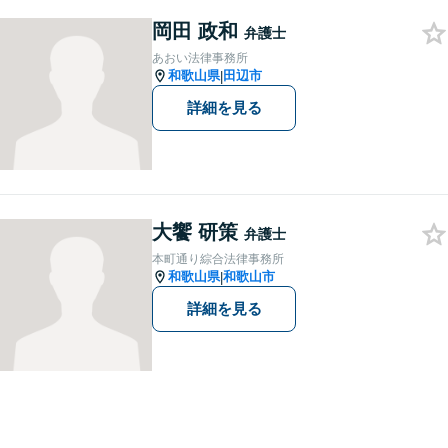
民事事件など、幅広く対応可
能です。まずはお気軽にご相
岡田 政和
弁護士
談ください。
あおい法律事務所
和歌山県
田辺市
|
詳細を見る
大饗 研策
弁護士
本町通り綜合法律事務所
和歌山県
和歌山市
|
詳細を見る