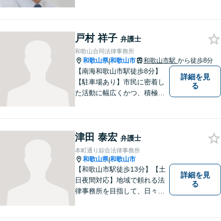
最良の解決を図ることに常に
心がけています。創設55年を
超える歴史ある事務所です。
戸村 祥子
【当日／夜間／応相談】お悩
弁護士
み事がございましたら、お気
和歌山合同法律事務所
軽にご相談下さい。
和歌山県
和歌山市
和歌山市駅
から徒歩8分
|
【南海和歌山市駅徒歩8分】
詳細を見
【駐車場あり】市民に密着し
る
た活動に幅広くかつ、積極的
に取り組んでいます。離婚問
題／相続問題／刑事事件／借
金問題／労働問題など、幅広
津田 泰宏
く対応可能。【地域に根ざし
弁護士
た弁護士】法律トラブルでお
本町通り綜合法律事務所
悩みの方は、お気軽にご相談
和歌山県
和歌山市
|
ください。
【和歌山市駅徒歩13分】【土
詳細を見
日夜間対応】地域で頼れる法
る
律事務所を目指して、日々尽
力しています。刑事事件／交
通事故／相続／その他一般の