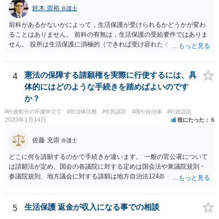
鈴木 崇裕
弁護士
前科があるかないかによって，生活保護が受けられるかどうかが変わ
ることはありません。 前科の有無は，生活保護の受給要件ではありま
せん。 役所は生活保護に消極的（できれば受け容れたくない）な姿勢
を示すことが多いようですが， 受給要件を満たしていることをきちん
と説明しましょう。
4
憲法の保障する請願権を実際に行使するには、具
体的にはどのような手続きを踏めばよいのです
か？
#行政処分の不服申立て
#自治体法務
#住民訴訟
#国や自治体
#行政訴訟
2023年1月14日
役にたった
5
佐藤 充崇
弁護士
どこに何を請願するのかで手続きが違います。 一般の官公署について
は請願法が定め、国会の各議院に対する定めは国会法や衆議院規則・
参議院規則、地方議会に対する請願は地方自治法124条・125条が定め
ています。 請願を行おうとする官公署にまず問いあわせるのが比較的
スムースかと思います。
5
生活保護 返金が収入になる事での相談