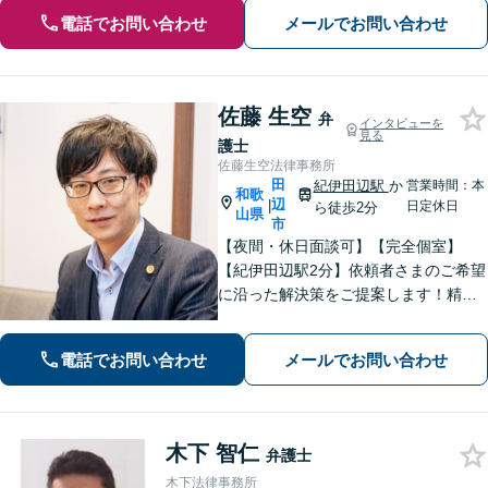
電話でお問い合わせ
メールでお問い合わせ
佐藤 生空
弁
インタビューを
見る
護士
佐藤生空法律事務所
田
紀伊田辺駅
か
営業時間：本
和歌
辺
|
日定休日
ら徒歩2分
山県
市
【夜間・休日面談可】【完全個室】
【紀伊田辺駅2分】依頼者さまのご希望
に沿った解決策をご提案します！精神
面への配慮も大切に【交通事故】示談
交渉の豊富な経験を活かし、賠償金の
電話でお問い合わせ
メールでお問い合わせ
増額を目指します【相続問題】不動産
鑑定士等と連携し、最良の相続実現に
向けサポート
木下 智仁
弁護士
木下法律事務所