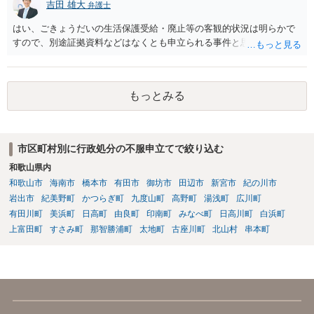
「福祉サービス運営適正化委員会」が設置されています。 認可保育所
吉田 雄大
弁護士
はもちろんのこと、認可外の保育施設でも補助金を受けている施設
はい、ごきょうだいの生活保護受給・廃止等の客観的状況は明らかで
は、市や区、都道府県などの責任の範囲内にありますから、役所も相
すので、別途証拠資料などはなくとも申立られる事件と思います。
談に応じなくてはなりません。
もっとみる
市区町村別に行政処分の不服申立てで絞り込む
和歌山県内
和歌山市
海南市
橋本市
有田市
御坊市
田辺市
新宮市
紀の川市
岩出市
紀美野町
かつらぎ町
九度山町
高野町
湯浅町
広川町
有田川町
美浜町
日高町
由良町
印南町
みなべ町
日高川町
白浜町
上富田町
すさみ町
那智勝浦町
太地町
古座川町
北山村
串本町