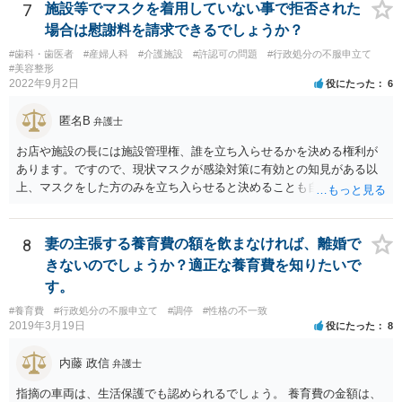
7
施設等でマスクを着用していない事で拒否された
場合は慰謝料を請求できるでしょうか？
#歯科・歯医者
#産婦人科
#介護施設
#許認可の問題
#行政処分の不服申立て
#美容整形
2022年9月2日
役にたった
6
匿名B
弁護士
お店や施設の長には施設管理権、誰を立ち入らせるかを決める権利が
あります。ですので、現状マスクが感染対策に有効との知見がある以
上、マスクをした方のみを立ち入らせると決めることも自由であり、
不当な差別には当たらないと考えられます。 これが公衆浴場や旅館業
など公益的な側面のある業種ですと、公衆浴場法など各種業法で定め
られた理由以外での利用拒否は禁止されていますし、公の施設でもマ
8
妻の主張する養育費の額を飲まなければ、離婚で
スクなしだけでの利用拒否は問題となりえますが、民間のお店に対し
きないのでしょうか？適正な養育費を知りたいで
ては慰謝料の請求は認められないと考えられます。
す。
#養育費
#行政処分の不服申立て
#調停
#性格の不一致
2019年3月19日
役にたった
8
内藤 政信
弁護士
指摘の車両は、生活保護でも認められるでしょう。 養育費の金額は、