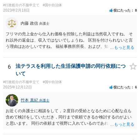
#行政処分の不服申立て
#国や自治体
2023年2月18日
役にたった
8
内藤 政信
弁護士
フリマの売上金から仕入れ価格を控除した利益は当然収入ですね。 そ
れ以外の返金は、収入ではないでしょうね。 区別を付けられないと言
う理由はおかしいですね。 福祉事務所所長、および、知事、および、
厚労省の担当部を調べて、 それぞれ同文の質問書を送ってみるといい
でしょう。
6
法テラスを利用した生活保護申請の同行依頼につ
いて
#行政処分の不服申立て
#国や自治体
2025年12月12日
役にたった
6
竹本 真紀
弁護士
お近くの弁護士に相談をして，２度目の受給となるために心配な点も
含めて検討をしていただき，同行まで依頼できるか検討するのがよい
と思います。 同行の依頼まで視野に入れているのであれば，お近くの
弁護士の方の方が，動いてもらいやすいかと思います。