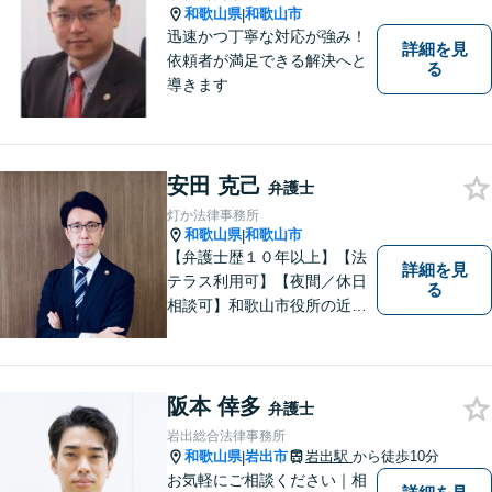
和歌山県
和歌山市
|
迅速かつ丁寧な対応が強み！
詳細を見
依頼者が満足できる解決へと
る
導きます
安田 克己
弁護士
灯か法律事務所
和歌山県
和歌山市
|
【弁護士歴１０年以上】【法
詳細を見
テラス利用可】【夜間／休日
る
相談可】和歌山市役所の近
く、京橋親水公園そばにある
親しみやすい法律事務所で
す。一人で悩まず、まずはご
相談ください。あなたの灯り
阪本 倖多
弁護士
となれるよう誠心誠意努めま
岩出総合法律事務所
す。
和歌山県
岩出市
岩出駅
から徒歩10分
|
お気軽にご相談ください｜相