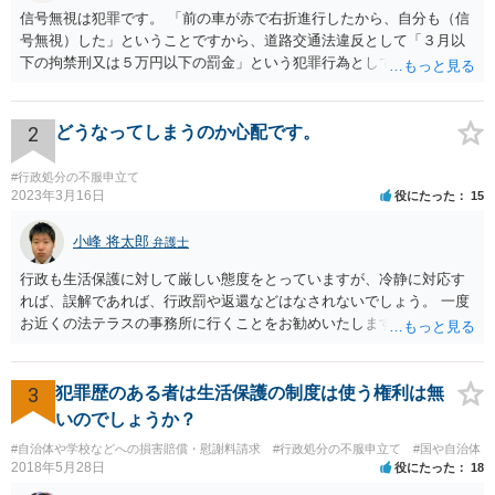
信号無視は犯罪です。 「前の車が赤で右折進行したから、自分も（信
号無視）した」ということですから、道路交通法違反として「３月以
下の拘禁刑又は５万円以下の罰金」という犯罪行為として処罰される
可能性がありました。 となると、警察官としては、あなたがサインし
ようとしまいと現行犯逮捕できるわけです。 そこを、「サインをしな
いと逮捕する」というのは、「現行犯逮捕して刑事処分（罰金でも前
2
どうなってしまうのか心配です。
科になる）にできるが、認めてサインすれば反則処理（何千円程度の
反則金があっても前科にならない）ですませてあげる」という意味で
#行政処分の不服申立て
す。 あなたはこの警察官を非難するのではなく、感謝すべきというこ
2023年3月16日
役にたった
15
とです。 警察官の「こんな事を言うのだったら免許証返した方がい
い」との発言ですが、実際「前の車が赤で右折進行したから、自分も
小峰 将太郎
弁護士
（信号無視）した」というあなたと同じ考えの人が運転をしている公
行政も生活保護に対して厳しい態度をとっていますが、冷静に対応す
道は、きちんと交通ルールを守っている人や歩行者らにとってとても
れば、誤解であれば、行政罰や返還などはなされないでしょう。 一度
危険なものであり怖いので、そのような人には是非とも運転免許を返
お近くの法テラスの事務所に行くことをお勧めいたします。
納してほしいと思うのが社会の大勢です。 実際「交通違反を繰り返せ
ば免許停止や取消（強制返納）になる」のはそういうことです。 たま
たま（あなたにとって）いい警察官にあたったことをきっかけに、む
3
犯罪歴のある者は生活保護の制度は使う権利は無
しろ今回を苦い薬（良い教訓）として反省し、次回から「前の車は赤
で右折進行したけど、自分は右折進行を思いとどまった」と交通ルー
いのでしょうか？
ルを遵守するドライバーになってほしいと期待しています。
#自治体や学校などへの損害賠償・慰謝料請求
#行政処分の不服申立て
#国や自治体
2018年5月28日
役にたった
18