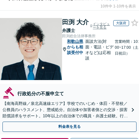
10件中 1-10件を表示
田渕 大介
大阪府
インタビュ
ーを見る
弁護士
田渕総合法律事務所
和歌山県
面談方法(対
営業時間：10:
からも相
面・電話・ビデ
00~17:00（土
談受付中
オなど)は応相
日祝日）
談
行政処分の不服申立て
【南海高野線／泉北高速線エリア】学校でのいじめ・体罰・不登校／
公務員のハラスメント、懲戒処分。自治体や加害者側との交渉・損害
賠償請求をサポート。10年以上の自治体での職員・弁護士経験。行政
組織の動きを見据えて解決策をご提案【オンライン可】
料金表を見る