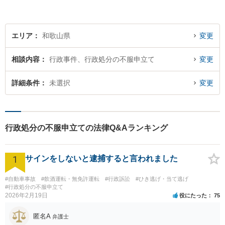
エリア
和歌山県
変更
相談内容
行政事件、行政処分の不服申立て
変更
詳細条件
未選択
変更
行政処分の不服申立ての法律Q&Aランキング
1
サインをしないと逮捕すると言われました
#自動車事故
#飲酒運転・無免許運転
#行政訴訟
#ひき逃げ・当て逃げ
#行政処分の不服申立て
2026年2月19日
役にたった
75
匿名A
弁護士