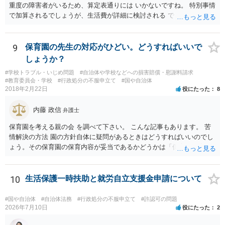
重度の障害者がいるため、算定表通りには いかないですね。 特別事情
で加算されるでしょうが、生活費が詳細に検討される でしょう。 退職
金は、勤続年数に対する別居時までの期間の割合で按分 し、その半額
が分与額になるでしょう。 一度家裁に離婚調停の申立てをしないと、
いつまで立っても、 目処がつかないかもしれないですね。
9
保育園の先生の対応がひどい。どうすればいいで
しょうか？
#学校トラブル・いじめ問題
#自治体や学校などへの損害賠償・慰謝料請求
#教育委員会・学校
#行政処分の不服申立て
#国や自治体
2018年2月22日
役にたった
8
内藤 政信
弁護士
保育園を考える親の会 を調べて下さい。 こんな記事もあります。 苦
情解決の方法 園の方針自体に疑問があるときはどうすればいいのでし
ょう。その保育園の保育内容が妥当であるかどうかは「保育所保育指
針」や「第三者評価基準」などのガイドラインで判断できます。 相談
だけで問題が解決できずにこじれた時には、苦情を文書にして保育園
に提出しましょう。園は保護者の苦情に耳を傾けなくてはならないと
10
生活保護一時扶助と就労自立支援金申請について
法律で義務付けられています（児童福祉施設最低基準第十四条の
三）。さらに苦情解決のための第三者委員を施設ごとにおくことも指
#国や自治体
#自治体法務
#行政処分の不服申立て
#許認可の問題
導されています。 保育園との相談や交渉で解決できない時には、区市
2026年7月10日
役にたった
2
町村の担当課に苦情を上げることになります。また、都道府県には