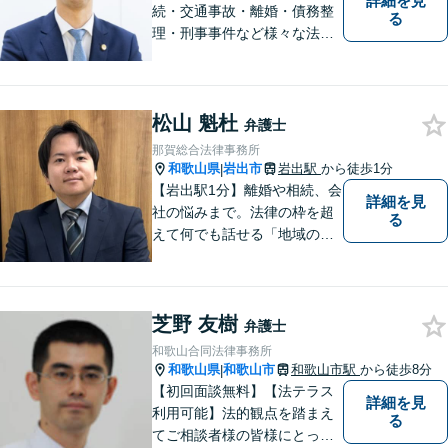
詳細を見
続・交通事故・離婚・債務整
る
理・刑事事件など様々な法律
問題に対応｜相続、交通事
故、不貞問題については初回3
0分無料相談あり｜夜間・休
松山 魁杜
日・オンライン相談OK（要予
弁護士
約）｜丁寧な報告とスピード
那賀総合法律事務所
対応で安心をお届けします
和歌山県
岩出市
岩出駅
から徒歩1分
|
【岩出駅1分】離婚や相続、会
詳細を見
社の悩みまで。法律の枠を超
る
えて何でも話せる「地域のか
かりつけ弁護士」として、一
歩前へ進む安心を。一つひと
つのご縁を大切に、紀の川市
芝野 友樹
育ちの私が丁寧にサポートし
弁護士
ます。【丁寧なヒアリング】
和歌山合同法律事務所
【休日や夜間相談も柔軟に対
和歌山県
和歌山市
和歌山市駅
から徒歩8分
|
応】
【初回面談無料】【法テラス
詳細を見
利用可能】法的観点を踏まえ
る
てご相談者様の皆様にとって