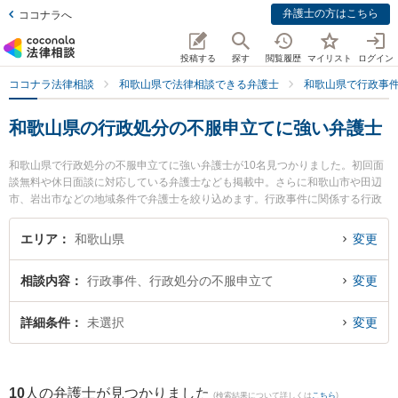
弁護士の方はこちら
ココナラへ
投稿する
探す
閲覧履歴
マイリスト
ログイン
ココナラ法律相談
和歌山県で法律相談できる弁護士
和歌山県で行政事
和歌山県の行政処分の不服申立てに強い弁護士
和歌山県で行政処分の不服申立てに強い弁護士が10名見つかりました。初回面
談無料や休日面談に対応している弁護士なども掲載中。さらに和歌山市や田辺
市、岩出市などの地域条件で弁護士を絞り込めます。行政事件に関係する行政
処分の不服申立てや住民訴訟、抗告訴訟（処分取り消し等）等の細かな分野で
の絞り込み検索もでき便利です。特に佐藤生空法律事務所の佐藤 生空弁護士や
エリア
和歌山県
変更
木下法律事務所の木下 智仁弁護士、灯か法律事務所の安田 克己弁護士のプロフ
ィール情報や弁護士費用、強みなどが注目されています。『和歌山県で土日や
相談内容
行政事件、行政処分の不服申立て
変更
夜間に発生した行政処分の不服申立てのトラブルを今すぐに弁護士に相談した
い』『行政処分の不服申立てのトラブル解決の実績豊富な近くの弁護士を検索
したい』『初回相談無料で行政処分の不服申立てを法律相談できる和歌山県内
詳細条件
未選択
変更
の弁護士に相談予約したい』などでお困りの相談者さんにおすすめです。
10
人の弁護士が見つかりました
(検索結果について詳しくは
こちら
)