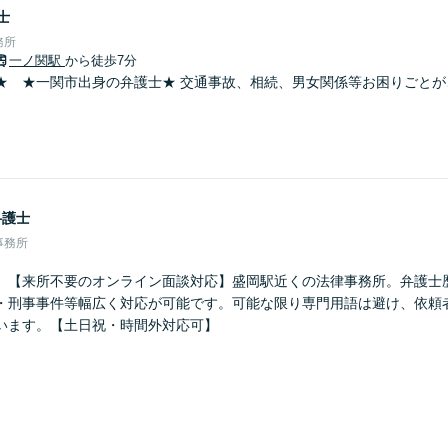
士
務所
一ノ関駅
から徒歩7分
★ ★一関市出身の弁護士★ 交通事故、相続、男女関係等お困りごとが
弁護士
事務所
】【来所不要のオンライン面談対応】盛岡駅近くの法律事務所。弁護士歴
・刑事事件等幅広く対応が可能です。可能な限り専門用語は避け、依頼
います。【土日祝・時間外対応可】