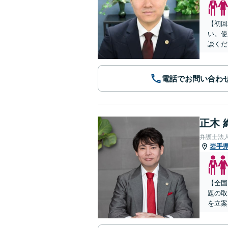
【初回
い。使
談くだ
電話でお問い合わ
正木 
弁護士法
岩手
【全国
題の取
を立案