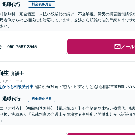
退職代行
料金表を見る
相談無料｜完全個室】未払い残業代の請求、不当解雇、労災の損害賠償請求
用者側からのご相談にも対応しています。交渉から煩雑な法的手続きまでサ
さい。
せ
メール
絢生
弁護士
人ユア・エース
県
からも相談受付中
面談方法(対面・電話・ビデオなど)は応相談
営業時間：09:0
退職代行
料金表を見る
エリア対応】【初回相談無料】【電話相談可】不当解雇や未払い残業代、職
り扱い実績あり「元裁判官の弁護士が在籍する事務所／労働審判から訴訟ま
」