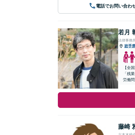
電話でお問い合わ
若月 
法律事務
岩手
【全国
「残業
労働問
藤崎 
六本木総