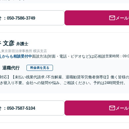
せ
メール
 文彦
弁護士
人東京新宿法律事務所 横浜支店
県
からも相談受付中
面談方法(対面・電話・ビデオなど)は応相談
営業時間：09:0
退職代行
料金表を見る
対応】【未払い残業代請求 /不当解雇、退職勧奨等労働者側専従】働く皆様
き寝入り不要。会社への疑問や悩み、ご相談ください。予約は24時間受付。
せ
メール