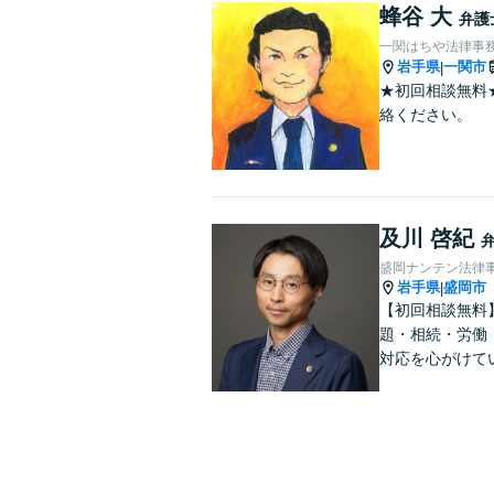
蜂谷 大
弁護
一関はちや法律事
岩手県
一関市
|
★初回相談無料
絡ください。
及川 啓紀
盛岡ナンテン法律
岩手県
盛岡市
|
【初回相談無料
題・相続・労働
対応を心がけて