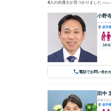
4
人の弁護士が見つかりました
(検索結
小野寺
ベリーベ
岩手
【解雇
電話でお問い合わ
田中 
弁護士法
岩手