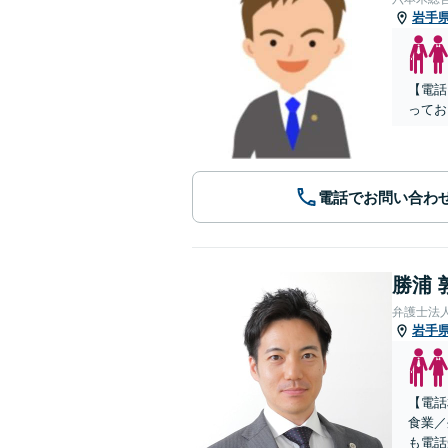
岩手
【電話
ってお
電話でお問い合わ
勝浦 
弁護士法
岩手
【電話
食業／
も電話