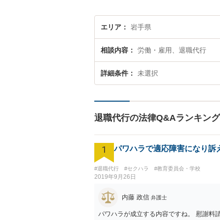
エリア
岩手県
相談内容
労働・雇用、退職代行
詳細条件
未選択
退職代行の法律Q&Aランキング
1
パワハラで適応障害になり訴
#退職代行
#セクハラ
#教育委員会・学校
2019年9月26日
内藤 政信
弁護士
パワハラが成立する内容ですね。 慰謝料