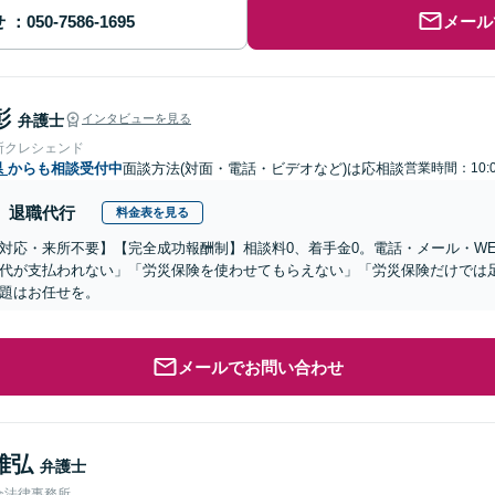
せ
メール
彰
弁護士
インタビューを見る
所クレシェンド
県
からも相談受付中
面談方法(対面・電話・ビデオなど)は応相談
営業時間：10:0
退職代行
料金表を見る
対応・来所不要】【完全成功報酬制】相談料0、着手金0。電話・メール・W
代が支払われない」「労災保険を使わせてもらえない」「労災保険だけでは
題はお任せを。
メールでお問い合わせ
雅弘
弁護士
合法律事務所