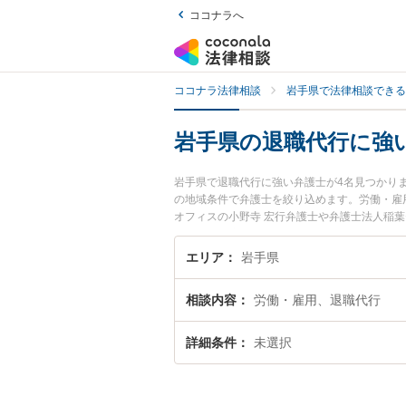
ココナラへ
ココナラ法律相談
岩手県で法律相談できる
岩手県の退職代行に強
岩手県で退職代行に強い弁護士が4名見つかり
の地域条件で弁護士を絞り込めます。労働・雇
オフィスの小野寺 宏行弁護士や弁護士法人稲葉
強みなどが注目されています。『岩手県で土日
したい』『初回相談無料で退職代行を法律相談
エリア
岩手県
相談内容
労働・雇用、退職代行
詳細条件
未選択