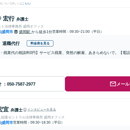
果について詳しくは
こちら
)
 宏行
弁護士
スト法律事務所 盛岡オフィス
県
盛岡市
盛岡駅
から徒歩1分
営業時間：09:30~21:00（平日）
|
退職代行
料金表を見る
・残業代の相談料0円】サービス残業、突然の解雇、あきらめないで。【電
せ
メール
宏宜
弁護士
インタビューを見る
人稲葉セントラル法律事務所 盛岡オフィス
県
盛岡市
営業時間：09:30~18:30（平日）
|