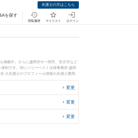
弁護士の方はこちら
&Aを探す
閲覧履歴
マイリスト
ログイン
ども掲載中。さらに盛岡市や一関市、宮古市など
便利です。特にベリーベスト法律事務所 盛岡
蜂谷 大弁護士のプロフィール情報や弁護士費用、
のトラブル解決の実績豊富な近くの弁護士を検索
です。
変更
変更
変更