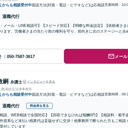
県
からも相談受付中
面談方法(対面・電話・ビデオなど)は応相談
営業時間：10:0
退職代行
・メール・LINE相談可】【スピード対応】【明瞭な料金設定】【依頼者さ
ります。労働者さまの当たり前の権利を守り、前向きに次のステージへと歩
せ
メール
敦嗣
弁護士
インタビューを見る
人勝浦総合法律事務所
県
からも相談受付中
面談方法(対面・電話・ビデオなど)は応相談
営業時間：09:3
退職代行
料金表を見る
相談、WEB相談で全国対応】【回収できなければ報酬0円】【相談料・着手
外資系など未払い残業代は妥協せずに交渉！他事務所で断られた方もご相談
受付しています