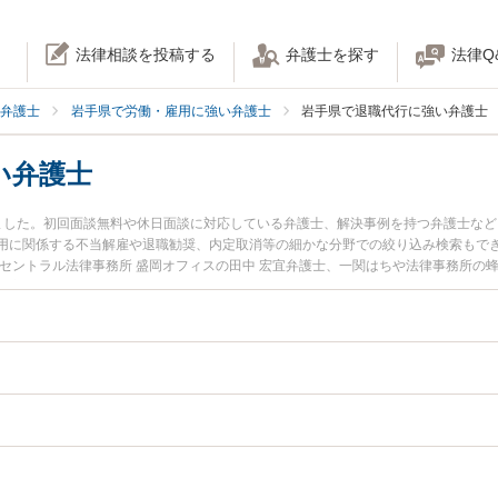
法律相談を投稿する
弁護士を探す
法律Q
弁護士
岩手県で労働・雇用に強い弁護士
岩手県で退職代行に強い弁護士
い弁護士
ました。初回面談無料や休日面談に対応している弁護士、解決事例を持つ弁護士な
用に関係する不当解雇や退職勧奨、内定取消等の細かな分野での絞り込み検索もでき
セントラル法律事務所 盛岡オフィスの田中 宏宜弁護士、一関はちや法律事務所の
や夜間に発生した退職代行のトラブルを今すぐに弁護士に相談したい』『退職代行
できる岩手県内の弁護士に相談予約したい』などでお困りの相談者さんにおすすめ