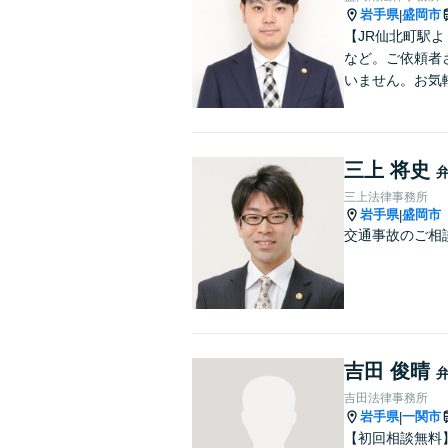
岩手県
盛岡市
|
【JR仙北町駅
など。ご依頼者
いません。お気
三上 将史
三上法律事務所
岩手県
盛岡市
|
交通事故のご相
吉田 俊晴
吉田法律事務所
岩手県
一関市
|
【初回相談無料