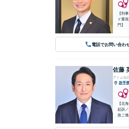
【刑事
ド重視
門】
電話でお問い合わ
佐藤 
アトム仙
岩手
【北海
起訴／
急ご連