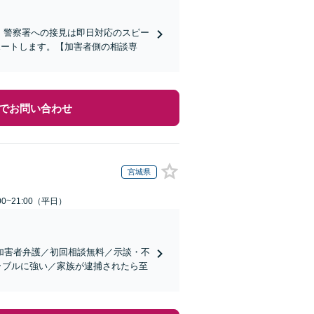
)】警察署への接見は即日対応のスピー
ポートします。【加害者側の相談専
でお問い合わせ
宮城県
0~21:00（平日）
加害者弁護／初回相談無料／示談・不
ラブルに強い／家族が逮捕されたら至