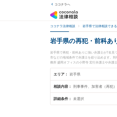
ココナラへ
ココナラ法律相談
岩手県で法律相談できる
岩手県の再犯・前科あ
岩手県で再犯・前科ありに強い弁護士が7名見
市などの地域条件で弁護士を絞り込めます。刑
務所 盛岡オフィスの小野寺 宏行弁護士や弁護
や弁護士費用、強みなどが注目されています。
績豊富な近くの弁護士を検索したい』『初回相
エリア
岩手県
相談内容
刑事事件、加害者（再犯）
詳細条件
未選択