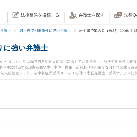
法律相談を投稿する
弁護士を探す
法律Q
弁護士
岩手県で刑事事件に強い弁護士
岩手県で加害者（再犯）に強い弁
りに強い弁護士
つかりました。初回面談無料や休日面談に対応している弁護士、解決事例を持つ弁
事事件に関係する加害者側や少年事件、再犯・前科あり等の細かな分野での絞り込
士法人稲葉セントラル法律事務所 盛岡オフィスの田中 宏宜弁護士、盛岡ナンテン法
『岩手県で土日や夜間に発生した再犯・前科ありのトラブルを今すぐに弁護士に相
談無料で再犯・前科ありを法律相談できる岩手県内の弁護士に相談予約したい』な