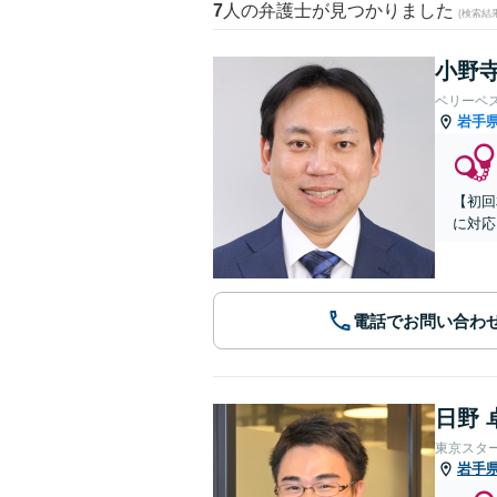
7
人の弁護士が見つかりました
(検索結
小野寺
ベリーベ
岩手
【初回
に対応
電話でお問い合わ
日野 
東京スタ
岩手