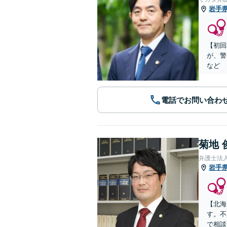
岩手
【初回
が、警
など
電話でお問い合わ
菊地 
弁護士法
岩手
【北海
す。不
で相談