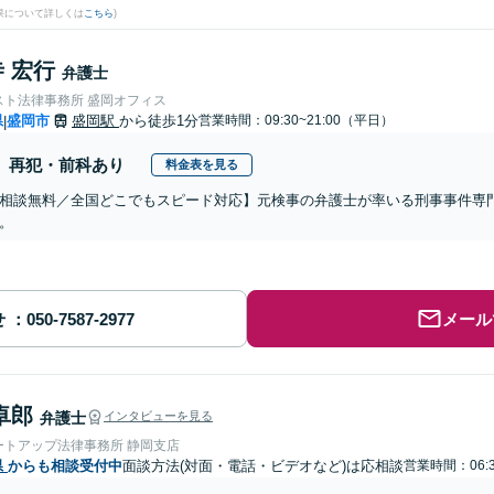
果について詳しくは
こちら
)
 宏行
弁護士
スト法律事務所 盛岡オフィス
県
盛岡市
盛岡駅
から徒歩1分
営業時間：09:30~21:00（平日）
|
再犯・前科あり
料金表を見る
相談無料／全国どこでもスピード対応】元検事の弁護士が率いる刑事事件専
。
せ
メール
卓郎
弁護士
インタビューを見る
ートアップ法律事務所 静岡支店
県
からも相談受付中
面談方法(対面・電話・ビデオなど)は応相談
営業時間：06:3