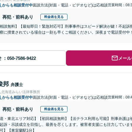
県
からも相談受付中
面談方法(対面・電話・ビデオなど)は応相談
営業時間：08:3
再犯・前科あり
料金表を見る
相談無料】【最短即日！緊急対応可】刑事事件はスピード解決が鍵！不起訴
察に捜査されている場合は一刻も早くご相談ください。深夜まで電話受付中
せ
メール
俊邦
弁護士
人北海道みらい法律事務所
県
からも相談受付中
面談方法(対面・電話・ビデオなど)は応相談
営業時間：08:4
再犯・前科あり
料金表を見る
道・東北エリア対応】【初回相談無料】【法テラス利用も可能】刑事弁護は
起訴・示談成立を目指し、最善を尽くします。被害者支援にも注力していま
可】【東室蘭駅1分】