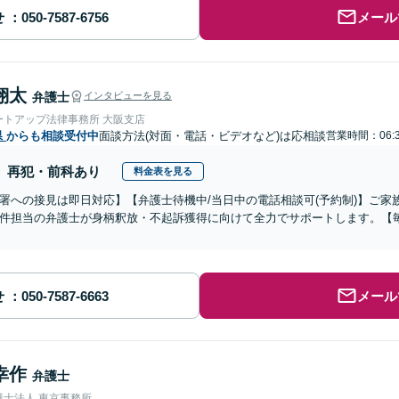
せ
メール
翔太
弁護士
インタビューを見る
ートアップ法律事務所 大阪支店
県
からも相談受付中
面談方法(対面・電話・ビデオなど)は応相談
営業時間：06:3
再犯・前科あり
料金表を見る
署への接見は即日対応】【弁護士待機中/当日中の電話相談可(予約制)】ご
件担当の弁護士が身柄釈放・不起訴獲得に向けて全力でサポートします。【毎
せ
メール
幸作
弁護士
護士法人 東京事務所