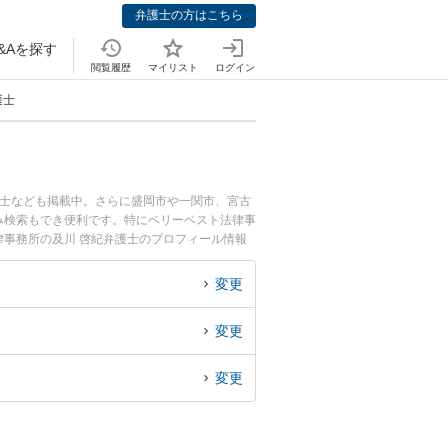
弁護士の方はこちら
&Aを探す
閲覧履歴
マイリスト
ログイン
護士
護士なども掲載中。さらに盛岡市や一関市、宮古
み検索もでき便利です。特にベリーベスト法律事
律事務所の及川 啓紀弁護士のプロフィール情報
談したい』『再犯・前科ありのトラブル解決の実
どでお困りの相談者さんにおすすめです。
変更
変更
変更