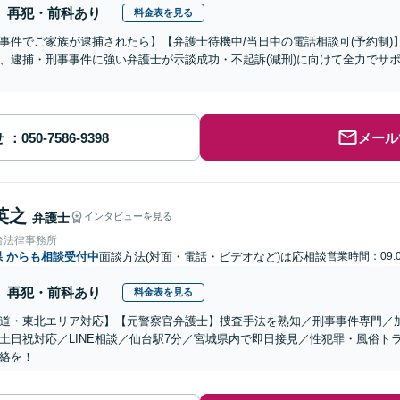
再犯・前科あり
料金表を見る
事件でご家族が逮捕されたら】【弁護士待機中/当日中の電話相談可(予約制
、逮捕・刑事事件に強い弁護士が示談成功・不起訴(減刑)に向けて全力でサ
せ
メール
英之
弁護士
インタビューを見る
台法律事務所
県
からも相談受付中
面談方法(対面・電話・ビデオなど)は応相談
営業時間：09:0
再犯・前科あり
料金表を見る
道・東北エリア対応】【元警察官弁護士】捜査手法を熟知／刑事事件専門／
土日祝対応／LINE相談／仙台駅7分／宮城県内で即日接見／性犯罪・風俗ト
絡を！