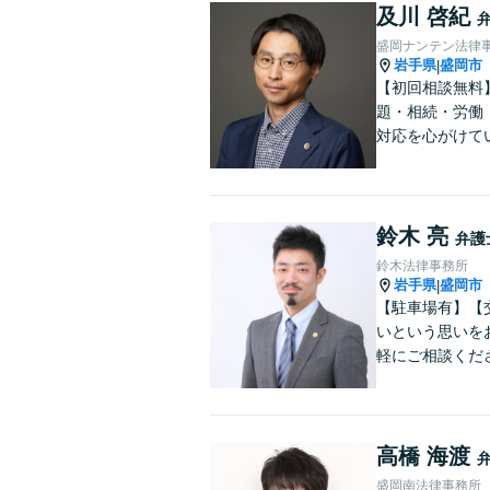
及川 啓紀
盛岡ナンテン法律
岩手県
盛岡市
|
【初回相談無料
題・相続・労働
対応を心がけて
鈴木 亮
弁護
鈴木法律事務所
岩手県
盛岡市
|
【駐車場有】【
いという思いを
軽にご相談くだ
高橋 海渡
盛岡南法律事務所