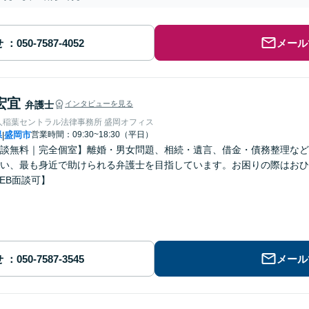
せ
メール
宏宜
弁護士
インタビューを見る
人稲葉セントラル法律事務所 盛岡オフィス
県
盛岡市
営業時間：09:30~18:30（平日）
|
談無料｜完全個室】離婚・男女問題、相続・遺言、借金・債務整理など
い、最も身近で助けられる弁護士を目指しています。お困りの際はおひ
EB面談可】
せ
メール