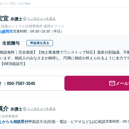
果について詳しくは
こちら
)
宏宜
弁護士
インタビューを見る
人稲葉セントラル法律事務所 盛岡オフィス
県
盛岡市
営業時間：09:30~18:30（平日）
|
生前贈与
料金表を見る
相談無料｜完全個室】【他士業連携でワンストップ対応】遺産分割協議、不
います。相続人のみなさまが納得し、円満に相続が終えられるように全力で
【WEB面談可】
せ
メール
慎介
弁護士
インタビューを見る
い法律事務所
県
からも相談受付中
面談方法(対面・電話・ビデオなど)は応相談
営業時間：09:3