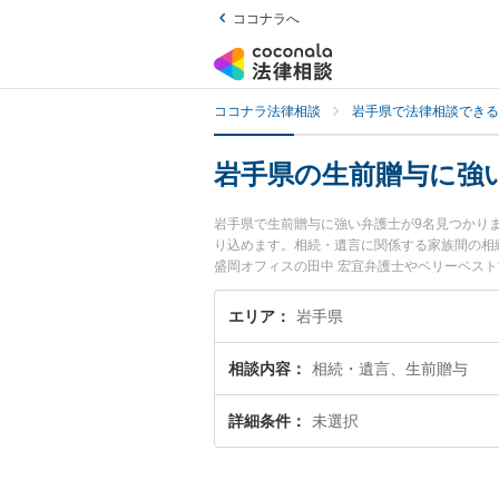
ココナラへ
ココナラ法律相談
岩手県で法律相談できる
岩手県の生前贈与に強
岩手県で生前贈与に強い弁護士が9名見つかり
り込めます。相続・遺言に関係する家族間の相
盛岡オフィスの田中 宏宜弁護士やベリーベスト
が注目されています。『岩手県で土日や夜間に
『初回相談無料で生前贈与を法律相談できる岩
エリア
岩手県
相談内容
相続・遺言、生前贈与
詳細条件
未選択