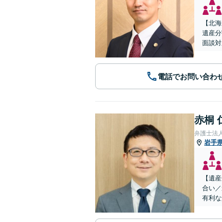
【北海
遺産分
面談対
電話でお問い合わ
赤桐 
弁護士法
岩手
【遺産
合い／
有利な