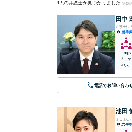
9
人の弁護士が見つかりました
(検索結
田中 
弁護士法
岩手
【初回
応して
さい。
電話でお問い合わ
池田 
まこまな
岩手