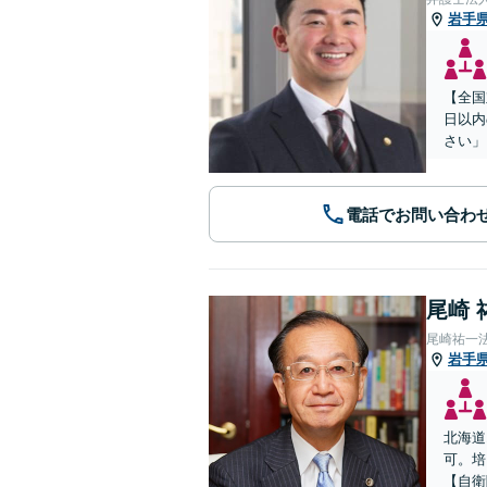
岩手
【全国
日以内
さい」
電話でお問い合わ
尾崎 
尾崎祐一
岩手
北海道
可。培
【自衛