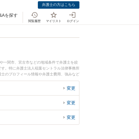
弁護士の方はこちら
&Aを探す
閲覧履歴
マイリスト
ログイン
市や一関市、宮古市などの地域条件で弁護士を絞
です。特に弁護士法人稲葉セントラル法律事務所
弁護士のプロフィール情報や弁護士費用、強みなど
ル解決の実績豊富な近くの弁護士を検索したい』
変更
変更
変更