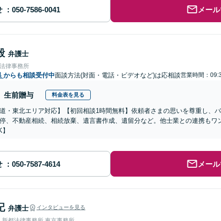
せ
メール
毅
弁護士
合法律事務所
県
からも相談受付中
面談方法(対面・電話・ビデオなど)は応相談
営業時間：09:3
生前贈与
料金表を見る
道・東北エリア対応】【初回相談1時間無料】依頼者さまの思いを尊重し、
停、不動産相続、相続放棄、遺言書作成、遺留分など。他士業との連携もワ
K】
せ
メール
記
弁護士
インタビューを見る
人新都法律事務所 東京事務所