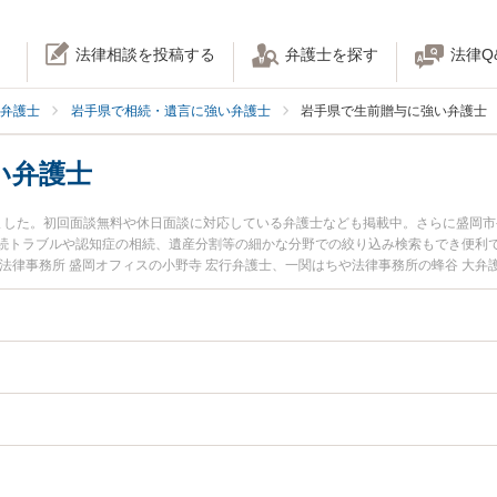
法律相談を投稿する
弁護士を探す
法律Q
弁護士
岩手県で相続・遺言に強い弁護士
岩手県で生前贈与に強い弁護士
い弁護士
ました。初回面談無料や休日面談に対応している弁護士なども掲載中。さらに盛岡
続トラブルや認知症の相続、遺産分割等の細かな分野での絞り込み検索もでき便利
法律事務所 盛岡オフィスの小野寺 宏行弁護士、一関はちや法律事務所の蜂谷 大
発生した生前贈与のトラブルを今すぐに弁護士に相談したい』『生前贈与のトラブ
手県内の弁護士に相談予約したい』などでお困りの相談者さんにおすすめです。