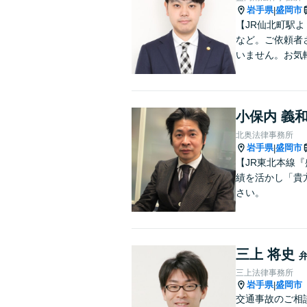
岩手県
盛岡市
|
【JR仙北町駅
など。ご依頼者
いません。お気
小保内 義
北奥法律事務所
岩手県
盛岡市
|
【JR東北本線
績を活かし「貴
さい。
三上 将史
三上法律事務所
岩手県
盛岡市
|
交通事故のご相