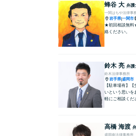
蜂谷 大
弁護
一関はちや法律事
岩手県
一関市
|
★初回相談無料
絡ください。
鈴木 亮
弁護
鈴木法律事務所
岩手県
盛岡市
|
【駐車場有】【
いという思いを
軽にご相談くだ
高橋 海渡
盛岡南法律事務所