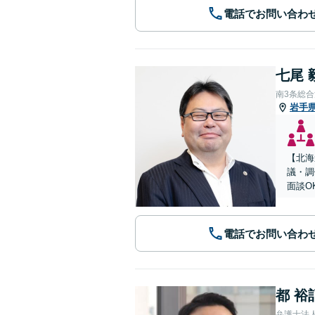
電話でお問い合わ
七尾 
南3条総
岩手
【北海
議・調
面談O
電話でお問い合わ
都 裕
弁護士法