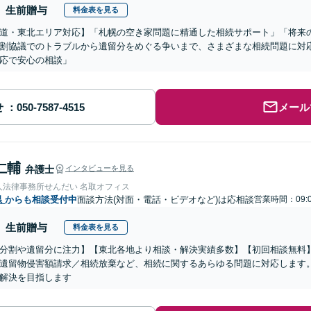
生前贈与
料金表を見る
道・東北エリア対応】「札幌の空き家問題に精通した相続サポート」「将来
割協議でのトラブルから遺留分をめぐる争いまで、さまざまな相続問題に対応
応で安心の相談」
せ
メール
仁輔
弁護士
インタビューを見る
人法律事務所せんだい 名取オフィス
県
からも相談受付中
面談方法(対面・電話・ビデオなど)は応相談
営業時間：09:0
生前贈与
料金表を見る
分割や遺留分に注力】【東北各地より相談・解決実績多数】【初回相談無料】
遺留物侵害額請求／相続放棄など、相続に関するあらゆる問題に対応します
解決を目指します