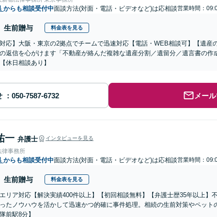
県
からも相談受付中
面談方法(対面・電話・ビデオなど)は応相談
営業時間：09:0
生前贈与
料金表を見る
対応】大阪・東京の2拠点でチームで迅速対応【電話・WEB相談可】【遺産
の返信を心がけます「不動産が絡んだ複雑な遺産分割／遺留分／遺言書の作
【休日相談あり】
せ
メール
祐一
弁護士
インタビューを見る
法律事務所
県
からも相談受付中
面談方法(対面・電話・ビデオなど)は応相談
営業時間：09:0
生前贈与
料金表を見る
エリア対応【解決実績400件以上】【初回相談無料】【弁護士歴35年以上】
ったノウハウを活かして迅速かつ的確に事件処理。相続の生前対策やペット
隊前駅8分】