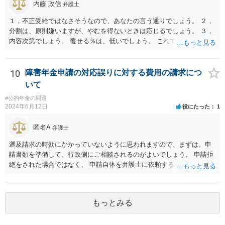
内藤 政信
弁護士
１，不正受給ではなさそうなので、あなたの言う通りでしょう。 ２，
分割は、原則嫌いますが、やむを得ないときは応じるでしょう。 ３，
内容次第でしょう。 覆せる％は、低いでしょう。 これで終わります。
10
障害年金申請の対応誤りに対する費用の請求につ
いて
#公的年金の問題
2024年6月12日
役にたった
1
匿名A
弁護士
遡及請求の時効にかかっていないように思われますので、まずは、申
請書類を準備して、行政側にご相談されるのがよいでしょう。 申請拒
絶をされた場合ではなく、 申請自体を弁護士に依頼するのは費用対効
果の点でよろしくないかと思われます。
もっとみる