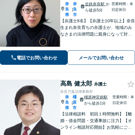
奈
奈
近鉄奈良駅
か
営業時間：本
良
良
|
日定休日
ら徒歩5分
県
市
【弁護士8名】【弁護士10年以上】奈良
生まれ奈良育ちの弁護士が、地域のみ
なさまの法律問題に親身になって対応
します【離婚問題】家族・子どもの問
題に強みあり【相続遺言】丁寧にお話
を伺うことを大切にしています【近鉄
電話でお問い合わせ
メールでお問い合わせ
奈良駅5分】【オンライン相談可】
高島 健太郎
弁護士
奈良万葉法律事務所
奈
橿
橿原神宮前駅
営業時間：本
良
原
|
日定休日
から徒歩1分
県
市
【法律相談料 初回１時間無料】【離
婚・借金問題・交通事故に注力】【オ
ンライン相談対応開始】お気軽にご相
談ください。トラブル解決に向けて、