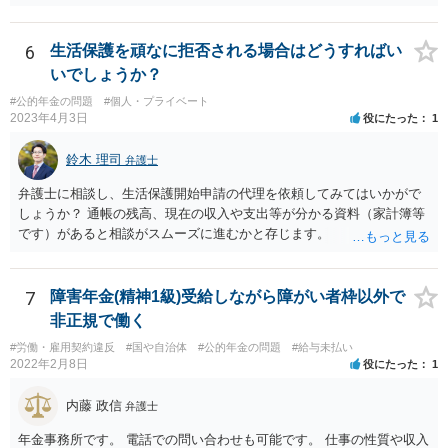
護士会にお問い合わせください。
6
生活保護を頑なに拒否される場合はどうすればい
いでしょうか？
#公的年金の問題
#個人・プライベート
2023年4月3日
役にたった
1
鈴木 理司
弁護士
弁護士に相談し、生活保護開始申請の代理を依頼してみてはいかがで
しょうか？ 通帳の残高、現在の収入や支出等が分かる資料（家計簿等
です）があると相談がスムーズに進むかと存じます。
7
障害年金(精神1級)受給しながら障がい者枠以外で
非正規で働く
#労働・雇用契約違反
#国や自治体
#公的年金の問題
#給与未払い
2022年2月8日
役にたった
1
内藤 政信
弁護士
年金事務所です。 電話での問い合わせも可能です。 仕事の性質や収入