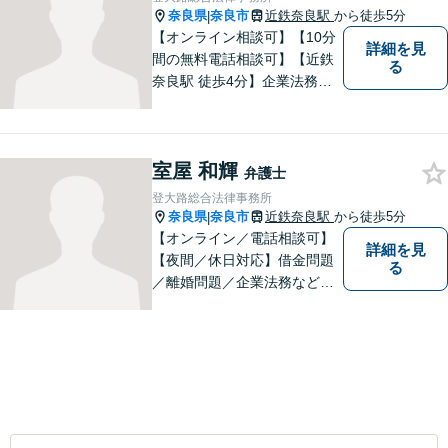
です。
奈良県
奈良市
近鉄奈良駅
から徒歩5分
|
【オンライン相談可】【10分
詳細を見
間の無料電話相談可】【近鉄
る
奈良駅 徒歩4分】企業法務／
交通事故／遺言・相続／家事
関係など幅広く対応。法律問
題の「入口」から、必要な情
室屋 和輝
報をご提供します！少しでも
弁護士
疑問をお持ちの方は、まずご
登大路総合法律事務所
相談を！
奈良県
奈良市
近鉄奈良駅
から徒歩5分
|
【オンライン／電話相談可】
詳細を見
【夜間／休日対応】借金問題
る
／離婚問題／企業法務など幅
広く対応。皆さまが抱える
様々な問題を解決するお手伝
いをすることはもちろん、皆
さまに安心を与えることを目
指します。【地域に根差した
弁護士】まずはお気軽にご相
談ください。