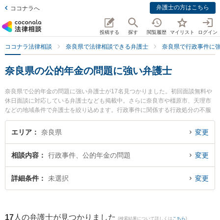
弁護士の方はこちら
ココナラへ
投稿する
探す
閲覧履歴
マイリスト
ログイン
ココナラ法律相談
奈良県で法律相談できる弁護士
奈良県で行政事件に
奈良県の公的年金の問題に強い弁護士
奈良県で公的年金の問題に強い弁護士が17名見つかりました。初回面談無料や
休日面談に対応している弁護士なども掲載中。さらに奈良市や橿原市、天理市
などの地域条件で弁護士を絞り込めます。行政事件に関係する行政処分の不服
申立てや住民訴訟、抗告訴訟（処分取り消し等）等の細かな分野での絞り込み
検索もでき便利です。特に岡本法律事務所の岡本 卓也弁護士や登大路総合法律
エリア
奈良県
変更
事務所の福井 麻起子弁護士、奈良万葉法律事務所の高島 健太郎弁護士のプロフ
ィール情報や弁護士費用、強みなどが注目されています。『奈良県で土日や夜
相談内容
行政事件、公的年金の問題
変更
間に発生した公的年金の問題のトラブルを今すぐに弁護士に相談したい』『公
的年金の問題のトラブル解決の実績豊富な近くの弁護士を検索したい』『初回
相談無料で公的年金の問題を法律相談できる奈良県内の弁護士に相談予約した
詳細条件
未選択
変更
い』などでお困りの相談者さんにおすすめです。
17
人の弁護士が見つかりました
(検索結果について詳しくは
こちら
)