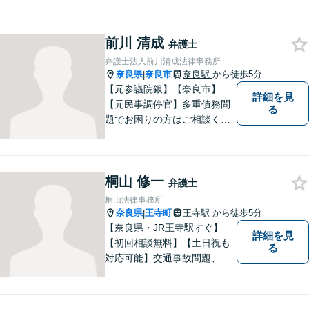
士でありたいと思っていま
す。依頼者の皆様に最善の解
前川 清成
決策を提案し続けます。 よろ
弁護士
しくお願いします。
弁護士法人前川清成法律事務所
奈良県
奈良市
奈良駅
から徒歩5分
|
【元参議院銀】【奈良市】
詳細を見
【元民事調停官】多重債務問
る
題でお困りの方はご相談くだ
さい。その他、一般民事事件
も対応しております。奈良市
大宮町でお困りの方がいまし
桐山 修一
たら、一度ご相談ください。
弁護士
桐山法律事務所
奈良県
王寺町
王寺駅
から徒歩5分
|
【奈良県・JR王寺駅すぐ】
詳細を見
【初回相談無料】【土日祝も
る
対応可能】交通事故問題、遺
産相続問題、離婚問題などの
民事を中心に、 ご相談者様へ
最適なリーガルサポートをご