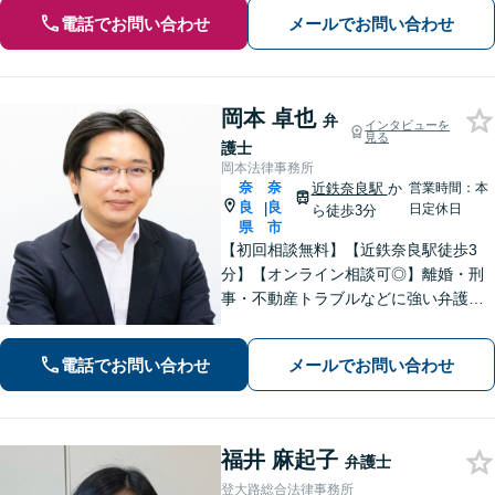
電話でお問い合わせ
メールでお問い合わせ
岡本 卓也
弁
インタビューを
見る
護士
岡本法律事務所
奈
奈
近鉄奈良駅
か
営業時間：本
良
良
|
日定休日
ら徒歩3分
県
市
【初回相談無料】【近鉄奈良駅徒歩3
分】【オンライン相談可◎】離婚・刑
事・不動産トラブルなどに強い弁護士
です。奈良を中心にご相談、ご依頼に
対応しています。お一人で悩まれず、
電話でお問い合わせ
メールでお問い合わせ
まずはお気軽に電話いただけたらと思
います。【土日夜間面談】【出張相
談】
福井 麻起子
弁護士
登大路総合法律事務所