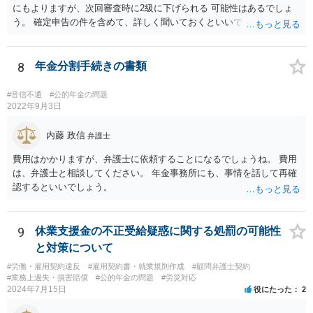
にもよりますが、次回審査時に2級に下げられる 可能性はあるでしょ
う。 確定申告の件を含めて、詳しく聞いておくといいでしょう。 弁護
士も知識が乏しいところなので。
8
年金分割手続きの書類
#音信不通
#公的年金の問題
2022年9月3日
内藤 政信
弁護士
費用はかかりますが、弁護士に依頼することになるでしょうね。 費用
は、弁護士と相談してください。 年金事務所にも、事情を話して再確
認するといいでしょう。
9
休業支援金の不正受給疑惑に関する処罰の可能性
と対策について
#労働・雇用契約違反
#雇用契約書・就業規則作成
#顧問弁護士契約
#業務上過失・損害賠償
#公的年金の問題
#労災対応
2024年7月15日
役にたった
2