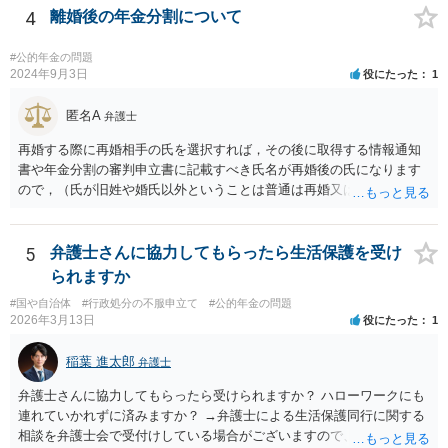
4
離婚後の年金分割について
#公的年金の問題
2024年9月3日
役にたった
1
匿名A
弁護士
再婚する際に再婚相手の氏を選択すれば，その後に取得する情報通知
書や年金分割の審判申立書に記載すべき氏名が再婚後の氏になります
ので，（氏が旧姓や婚氏以外ということは普通は再婚又は養子縁組し
たということで）再婚した可能性は疑われると思います。なお，住所
秘匿であればともかく，氏名秘匿を申し立てると，むしろ再婚したこ
とを推察されてしまうのではないかと思います。事案がよくわかりま
5
弁護士さんに協力してもらったら生活保護を受け
せんが，この種の事案では，再婚前に年金分割の手続を行うのがセオ
られますか
リーではないかと思います。
#国や自治体
#行政処分の不服申立て
#公的年金の問題
2026年3月13日
役にたった
1
稲葉 進太郎
弁護士
弁護士さんに協力してもらったら受けられますか？ ハローワークにも
連れていかれずに済みますか？ →弁護士による生活保護同行に関する
相談を弁護士会で受付けしている場合がございますので、お近くの弁