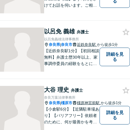
る
けてお話を伺います。ご相談
者の思いを十分お聞きし、そ
の実現に向けてサポートいた
します。【地域に根ざした弁
以呂免 義雄
護士】地域密着型のアットホ
弁護士
ームなリーガルサービスをご
以呂免義雄法律事務所
提供させていただきます。
奈良県
奈良市
近鉄奈良駅
から徒歩1分
|
【近鉄奈良駅1分】【初回相談
詳細を見
無料】弁護士歴30年以上、家
る
事調停委員の経験をもとに複
雑な相続問題も依頼者様の状
況に合わせ、適切なアドバイ
スをご提供いたします。相続
大谷 理史
発生前のご相談も受け付けて
弁護士
おります。【電話相談可】
奈良万葉法律事務所
奈良県
橿原市
橿原神宮前駅
から徒歩1分
|
【小倉駅6分】【近隣駐車場あ
詳細を見
り】【バリアフリー】依頼者
る
のために、何が最善かを考
え、依頼者に寄り添える弁護