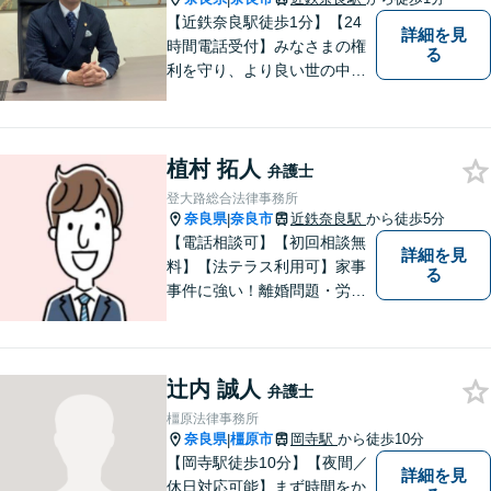
【近鉄奈良駅徒歩1分】【24
詳細を見
時間電話受付】みなさまの権
る
利を守り、より良い世の中に
していくことに全力を尽くし
ます。金銭問題／男女問題／
交通事故／刑事事件に注力し
植村 拓人
ています。法律トラブルでお
弁護士
悩みごとがありましたら、お
登大路総合法律事務所
気軽にご相談ください。
奈良県
奈良市
近鉄奈良駅
から徒歩5分
|
【電話相談可】【初回相談無
詳細を見
料】【法テラス利用可】家事
る
事件に強い！離婚問題・労働
問題・借金トラブルなど幅広
く解決。丁寧なサポート＆親
身な姿勢を心がけて対応！相
辻内 誠人
談しやすい弁護士を目指す
弁護士
【夜間・休日面談可】【完全
橿原法律事務所
個室】【近鉄奈良駅5分】
奈良県
橿原市
岡寺駅
から徒歩10分
|
【岡寺駅徒歩10分】【夜間／
詳細を見
休日対応可能】まず時間をか