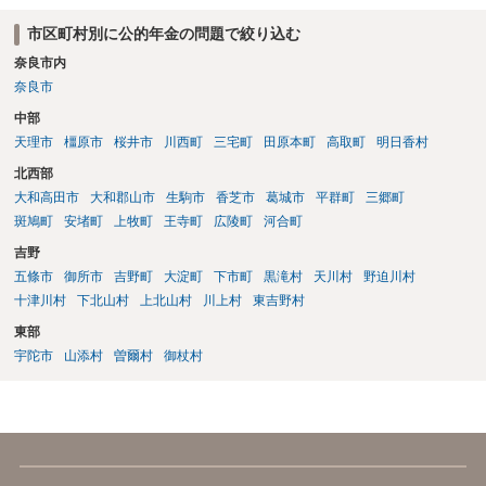
市区町村別に公的年金の問題で絞り込む
奈良市内
奈良市
中部
天理市
橿原市
桜井市
川西町
三宅町
田原本町
高取町
明日香村
北西部
大和高田市
大和郡山市
生駒市
香芝市
葛城市
平群町
三郷町
斑鳩町
安堵町
上牧町
王寺町
広陵町
河合町
吉野
五條市
御所市
吉野町
大淀町
下市町
黒滝村
天川村
野迫川村
十津川村
下北山村
上北山村
川上村
東吉野村
東部
宇陀市
山添村
曽爾村
御杖村