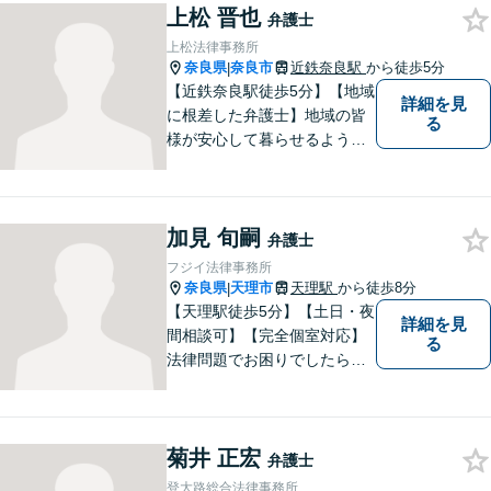
上松 晋也
提供しています。
弁護士
上松法律事務所
奈良県
奈良市
近鉄奈良駅
から徒歩5分
|
【近鉄奈良駅徒歩5分】【地域
詳細を見
に根差した弁護士】地域の皆
る
様が安心して暮らせるように
力を尽くします。離婚問題／
相続問題／労働問題／不動産
問題／刑事事件など、幅広く
加見 旬嗣
対応します。【夜間／休日対
弁護士
応可】法律トラブルでお悩み
フジイ法律事務所
の方は、お気軽にご相談くだ
奈良県
天理市
天理駅
から徒歩8分
|
さい。
【天理駅徒歩5分】【土日・夜
詳細を見
間相談可】【完全個室対応】
る
法律問題でお困りでしたらお
早めにご相談ください。依頼
者様の抱えていらっしゃる不
安や、ご希望を丁寧にお伺い
菊井 正宏
いたします。お早めのご相談
弁護士
が納得のいく解決への第一歩
登大路総合法律事務所