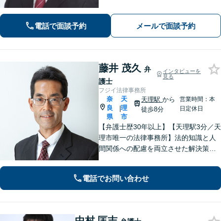
最善の方法を、知恵を絞って考え抜き
ます。【土日・夜間相談に対応】
電話で面談予約
メールで面談予約
藤井 茂久
弁
インタビューを
見る
護士
フジイ法律事務所
奈
天
天理駅
から
営業時間：本
良
理
|
日定休日
徒歩8分
県
市
【弁護士歴30年以上】【天理駅3分／天
理市唯一の法律事務所】法的知識と人
間関係への配慮を両立させた解決策を
ご提案いたします。「士業との連携で
トータルサポートを実現／税理士・司
電話でお問い合わせ
法書士・不動産鑑定士など」相続に関
わる問題を総合的に解決へ導きます
中村 匡志