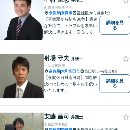
弁護士
西奈良法律事務所
奈良県
奈良市
富雄駅
から徒歩1分
|
【富雄駅から徒歩30秒】迅速
詳細を見
な対応で、トラブルを素早い
る
解決に導きます。安心して話
せる雰囲気ですので、まずは
お気軽にご相談ください。刑
事事件・離婚/男女問題・相
射場 守夫
続・遺言・交通事故・借金・
弁護士
債務整理などはお任せくださ
一法律事務所
い。
奈良県
大和高田市
高田駅
から徒歩8分
|
【夜間休日対応可能】問題解
詳細を見
決のはじめの一歩をお手伝い
る
いたします。
安藤 昌司
弁護士
安藤法律事務所
奈良県
奈良市
近鉄奈良駅
から徒歩1分
|