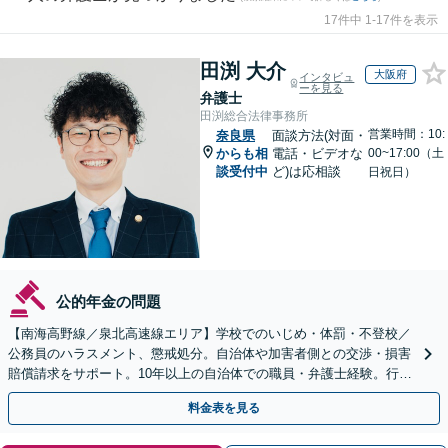
17件中 1-17件を表示
田渕 大介
大阪府
インタビュ
ーを見る
弁護士
田渕総合法律事務所
営業時間：10:
奈良県
面談方法(対面・
からも相
電話・ビデオな
00~17:00（土
談受付中
ど)は応相談
日祝日）
公的年金の問題
【南海高野線／泉北高速線エリア】学校でのいじめ・体罰・不登校／
公務員のハラスメント、懲戒処分。自治体や加害者側との交渉・損害
賠償請求をサポート。10年以上の自治体での職員・弁護士経験。行政
組織の動きを見据えて解決策をご提案【オンライン可】
料金表を見る