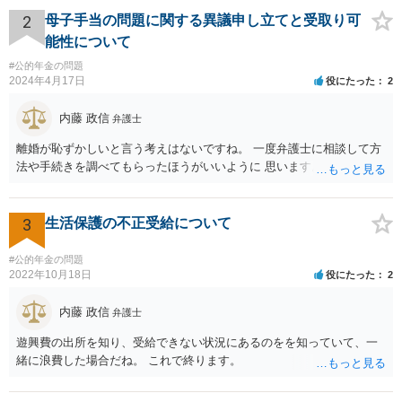
2
母子手当の問題に関する異議申し立てと受取り可
能性について
#公的年金の問題
2024年4月17日
役にたった
2
内藤 政信
弁護士
離婚が恥ずかしいと言う考えはないですね。 一度弁護士に相談して方
法や手続きを調べてもらったほうがいいように 思います。
3
生活保護の不正受給について
#公的年金の問題
2022年10月18日
役にたった
2
内藤 政信
弁護士
遊興費の出所を知り、受給できない状況にあるのをを知っていて、一
緒に浪費した場合だね。 これで終ります。