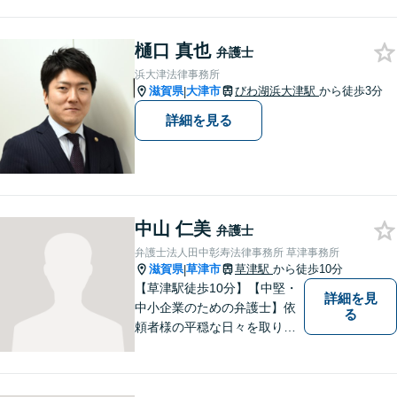
い。顧問契約・企業法務全般
に対応。困りの際はぜひ一度
樋口 真也
お話をお聞かせください。
弁護士
【無料駐車場あり】
浜大津法律事務所
滋賀県
大津市
びわ湖浜大津駅
から徒歩3分
|
詳細を見る
中山 仁美
弁護士
弁護士法人田中彰寿法律事務所 草津事務所
滋賀県
草津市
草津駅
から徒歩10分
|
【草津駅徒歩10分】【中堅・
詳細を見
中小企業のための弁護士】依
る
頼者様の平穏な日々を取り戻
すため、丁寧で迅速なリーガ
ルサービスをお届けします。
専門家ネットワークを駆使し