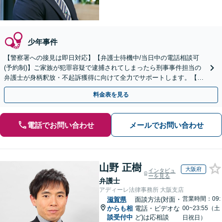
少年事件
【警察署への接見は即日対応】【弁護士待機中/当日中の電話相談可
(予約制)】ご家族が犯罪容疑で逮捕されてしまったら刑事事件担当の
弁護士が身柄釈放・不起訴獲得に向けて全力でサポートします。【毎
月100名以上の相談実績】【全国対応】
料金表を見る
電話でお問い合わせ
メールでお問い合わせ
山野 正樹
大阪府
インタビュ
ーを見る
弁護士
アディーレ法律事務所 大阪支店
営業時間：09:
滋賀県
面談方法(対面・
からも相
電話・ビデオな
00~23:55（土
談受付中
ど)は応相談
日祝日）