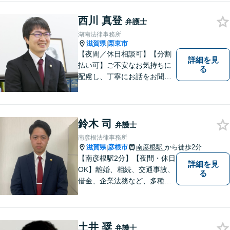
ております。 ぜひ一度私にご
相談ください。
西川 真登
弁護士
湖南法律事務所
滋賀県
栗東市
|
【夜間／休日相談可】【分割
詳細を見
払い可】ご不安なお気持ちに
る
配慮し、丁寧にお話をお聞き
することを信条としていま
す。お悩みの方は、一度お問
い合わせください。
鈴木 司
弁護士
南彦根法律事務所
滋賀県
彦根市
南彦根駅
から徒歩2分
|
【南彦根駅2分】【夜間・休日
詳細を見
OK】離婚、相続、交通事故、
る
借金、企業法務など、多種多
様なご相談にお応えしており
ます。スピード感を持った対
応と密なコミュニケーション
土井 奨
をモットーに、皆様それぞれ
弁護士