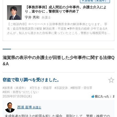
# 加害者（未成年）
【事務所事例】成人間近の少年事件。弁護士介入によ
り，速やかに，警察限りで事件終了
宇井 秀和
弁護士
【ご相談内容】※ベリーベスト法律事務所全体の解決事例となります。 罪
名：盗品等無償譲受け被疑 解決結果：不送致 ■事件発生の経緯 少年であるA
さんが，知人から渡された自転車に乗っていたところ，警察から職務質問を
受け，盗難自転車であったことが発覚。警察から，盗品と知って自転車を受
け取ったと疑われ，警察に呼ばれて取り調べを受けていました。 ■相談～解
決の流れ 相談時点で，Aさんは20歳の誕生日を迎えるまで残りわずかでし
た。誕生日までに事件が解決しなければ，成人としての刑事手続を受けるこ
とになり，前科がついてしまう危険もありました。 警察は，事件から数か月
滋賀県の表示中の弁護士が回答した少年事件に関する法律Q
経っているにも関わらず，取調べのためにAさんを呼び出すばかりで，処分の
&A
見通しの説明はせず，ご両親が問い合わせても，捜査状況を全く説明してく
れませんでした。一方で，取調べでは，盗品であることを知らなかったと説
明するAさんに対して，警察官から厳しい取調べがされていました。 ご依頼
を受けた後は，当方が早急に警察の担当者と連絡を取り，Aさんが間もなく成
窃盗で取り調べを受けました。
人を迎えてしまうため，速やかに必要な捜査を行い，事件を処理するよう求
めました。 弁護士から連絡をとった1週間後には，警察は，関係者に対しての
#加害者（未成年）
#万引き・窃盗罪
#示談交渉
#横領罪・背任罪
取調べを行い，Aさんへの疑いはなくなったとして，警察限りで捜査を終了す
#前科・前歴をつけたくない
ることとなりました。 ■解決のポイント Aさん本人やご両親から，警察に問い
2026年07月09日(木)
役にたった
2
合わせをしても，警察からは捜査中との理由で，今後のスケジュールや見通
しについて全く答えてはくれませんでした。誕生日を迎えてしまえば，成人
西浦 嘉博
弁護士
として刑事手続を受けることになり，前科がついてしまう恐れもあるため，A
さんやご両親は警察の遅い対応や説明がないことに大変不安を感じておられ
未成年者が刑法上の犯罪を犯した場合、原則として、警察・検察での