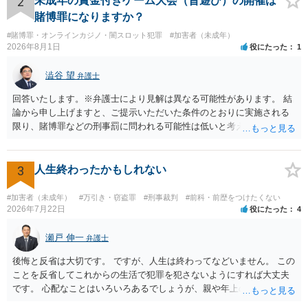
2
未成年の賞金付きゲーム大会（昔遊び）の開催は
はないですね。
賭博罪になりますか？
#賭博罪・オンラインカジノ・闇スロット犯罪
#加害者（未成年）
2026年8月1日
役にたった
1
澁谷 望
弁護士
回答いたします。※弁護士により見解は異なる可能性があります。 結
論から申し上げますと、ご提示いただいた条件のとおりに実施される
限り、賭博罪などの刑事罰に問われる可能性は低いと考えられます
が、会場の利用ルールなどの点には注意が必要です。 【質問1への回
答】 賭博罪は、参加者が互いに財物を賭けてその得喪を争う場合に成
立します。 質問者様がご自身のポケットマネーから懸賞として賞金を
3
人生終わったかもしれない
出し、参加者からの参加費が全額会場レンタル費用に充てられて賞金
原資と完全に分離されている場合、参加者が自らの財物を失うリスク
#加害者（未成年）
#万引き・窃盗罪
#刑事裁判
#前科・前歴をつけたくない
が存在しないため賭博罪には該当しないとする見解が一般的です。ま
2026年7月22日
役にたった
4
た、利益を得る目的もないため賭博場開帳図利罪も成立しないと考え
られます。 【質問2への回答】 刑事上の問題は生じにくいものの、民
瀬戸 伸一
弁護士
事・行政上の観点から以下の点が考慮されます。景品表示法について
後悔と反省は大切です。 ですが、人生は終わってなどいません。 この
は事業者が顧客を誘引するためのものではないため対象外と考えられ
ことを反省してこれからの生活で犯罪を犯さないようにすれば大丈夫
ますが、自治会館の利用規約（目的外利用や金銭徴収の可否など）へ
です。 心配なことはいろいろあるでしょうが、親や年上の兄弟や信頼
の抵触が問題となることがあります。 【質問3への回答】 主催者とし
できる人（先生など）に心配事を相談すると心が落ち着くと思いま
ての注意点として、まず参加費がすべて会場代の実費に充てられてい