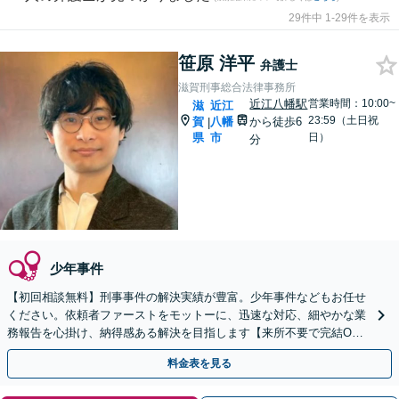
29件中 1-29件を表示
笹原 洋平
弁護士
滋賀刑事総合法律事務所
近江八幡駅
営業時間：10:00~
滋
近江
23:59（土日祝
賀
八幡
から徒歩6
|
県
市
日）
分
少年事件
【初回相談無料】刑事事件の解決実績が豊富。少年事件などもお任せ
ください。依頼者ファーストをモットーに、迅速な対応、細やかな業
務報告を心掛け、納得感ある解決を目指します【来所不要で完結O
K】【近江八幡駅8分】
料金表を見る