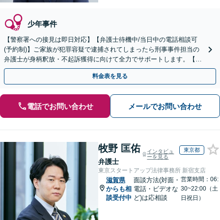
少年事件
【警察署への接見は即日対応】【弁護士待機中/当日中の電話相談可
(予約制)】ご家族が犯罪容疑で逮捕されてしまったら刑事事件担当の
弁護士が身柄釈放・不起訴獲得に向けて全力でサポートします。【毎
月100名以上の相談実績】【全国対応】
料金表を見る
電話でお問い合わせ
メールでお問い合わせ
牧野 匡佑
東京都
インタビュ
ーを見る
弁護士
東京スタートアップ法律事務所 新宿支店
営業時間：06:
滋賀県
面談方法(対面・
からも相
電話・ビデオな
30~22:00（土
談受付中
ど)は応相談
日祝日）