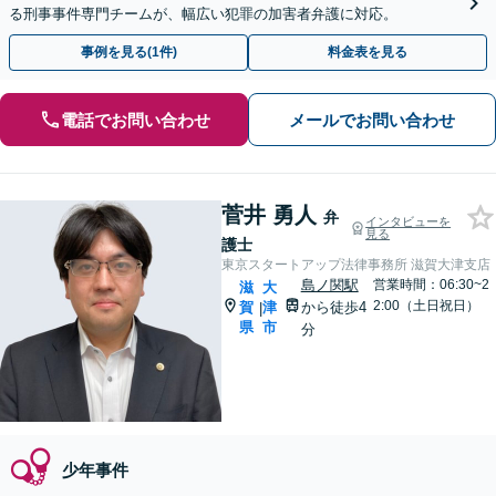
る刑事事件専門チームが、幅広い犯罪の加害者弁護に対応。
事例を見る(1件)
料金表を見る
電話でお問い合わせ
メールでお問い合わせ
菅井 勇人
弁
インタビューを
見る
護士
東京スタートアップ法律事務所 滋賀大津支店
島ノ関駅
営業時間：06:30~2
滋
大
2:00（土日祝日）
賀
津
から徒歩4
|
県
市
分
少年事件