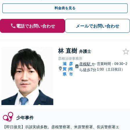
料金表を見る
電話でお問い合わせ
メールでお問い合わせ
林 直樹
弁護士
彦根法律事務所
滋
彦
彦根駅
か
営業時間：09:30~2
賀
根
|
1:00（土日祝日）
ら徒歩7分
県
市
少年事件
【即日接見】示談実績多数。彦根警察署、米原警察署、長浜警察署エ