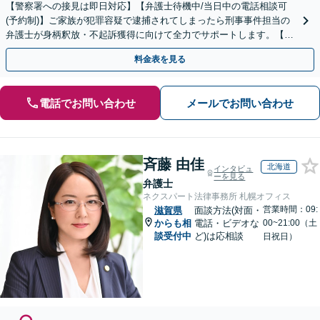
【警察署への接見は即日対応】【弁護士待機中/当日中の電話相談可
(予約制)】ご家族が犯罪容疑で逮捕されてしまったら刑事事件担当の
弁護士が身柄釈放・不起訴獲得に向けて全力でサポートします。【毎
月100名以上の相談実績】【滋賀県全域対応】
料金表を見る
電話でお問い合わせ
メールでお問い合わせ
斉藤 由佳
北海道
インタビュ
ーを見る
弁護士
ネクスパート法律事務所 札幌オフィス
営業時間：09:
滋賀県
面談方法(対面・
からも相
電話・ビデオな
00~21:00（土
談受付中
ど)は応相談
日祝日）