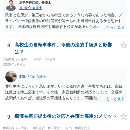
刑事事件に強い弁護士
泉 亮介
弁護士
氏名と住所が、第三者からも特定できるような内容であった場合、プ
ライバシー権侵害等の権利侵害が認められる可能性はあるかと思われ
ます。 具体的な投稿内容を確認する必要があるかと思われますので、
ご不安であれば親に相談の上で、個別に弁護士にご相談されると良い
でしょう。
8
高校生の自転車事件、今後の法的手続きと影響
は？
#加害者（未成年）
#強盗
#不起訴
2026年8月4日
肥田 弘昭
弁護士
非行事実によるかと思います。いわゆるひき逃げ事案であれば、家裁
送致は法律上必須です。その後、家庭裁判所の対応としては、交通事
故関係であれば、逆送致の可能性もあります。不開始になるかどうか
は非行事実次第です。ご参考にしてください。
9
痴漢被害届提出後の対応と弁護士雇用のメリット
#加害者（未成年）
#不起訴
#不同意わいせつ
#示談交渉