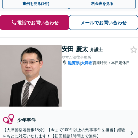
事例を見る(1件)
料金表を見る
電話でお問い合わせ
メールでお問い合わせ
安田 慶太
弁護士
やすだ法律事務所
滋賀県
大津市
営業時間：本日定休日
|
少年事件
【大津警察署徒歩15分】【今まで100件以上の刑事事件を担当】経験
をもとに対応いたします！【初回相談1時間まで無料】