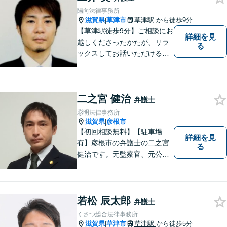
に合った解決を図ってまいり
陽向法律事務所
ます。お気軽にご相談くださ
滋賀県
草津市
草津駅
から徒歩9分
|
い。
【草津駅徒歩9分】ご相談にお
詳細を見
越しくださったかたが、リラ
る
ックスしてお話いただけるよ
うな対応を心がけておりま
す。法的トラブルに対して弁
護士が力になれることは多い
二之宮 健治
です。 ご相談を躊躇われてい
弁護士
る方もお気軽に、ご相談にい
彩明法律事務所
らしてください。
滋賀県
彦根市
|
【初回相談無料】【駐車場
詳細を見
有】彦根市の弁護士の二之宮
る
健治です。元監察官、元公務
員の経歴を活かし、皆様のト
ラブル解決をしっかりサポー
トいたします。
若松 辰太郎
弁護士
くさつ総合法律事務所
滋賀県
草津市
草津駅
から徒歩5分
|