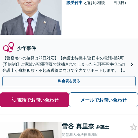
談受付中
ど)は応相談
日祝日）
少年事件
【警察署への接見は即日対応】【弁護士待機中/当日中の電話相談可
(予約制)】ご家族が犯罪容疑で逮捕されてしまったら刑事事件担当の
弁護士が身柄釈放・不起訴獲得に向けて全力でサポートします。【毎
月100名以上の相談実績】【全国対応】
料金表を見る
電話でお問い合わせ
メールでお問い合わせ
雪谷 真里奈
弁護士
琵琶湖大橋法律事務所