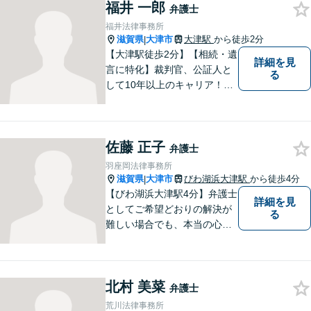
福井 一郎
て、スピード感のあるシーム
弁護士
レスな対応を実現します。
福井法律事務所
滋賀県
大津市
大津駅
から徒歩2分
|
【大津駅徒歩2分】【相続・遺
詳細を見
言に特化】裁判官、公証人と
る
して10年以上のキャリア！親
族の人間関係に配慮し、先を
見据えながら、最大限依頼者
様の利益を守ります。皆様の
佐藤 正子
抱えるお気持ちやご希望をぜ
弁護士
ひお聞かせください！
羽座岡法律事務所
滋賀県
大津市
びわ湖浜大津駅
から徒歩4分
|
【びわ湖浜大津駅4分】弁護士
詳細を見
としてご希望どおりの解決が
る
難しい場合でも、本当の心の
希望を満たせるようにしたい
と考えています。ご相談にお
越しくださった方々が、話し
北村 美菜
やすい雰囲気作りを心掛けて
弁護士
おりますので、お気軽にご相
荒川法律事務所