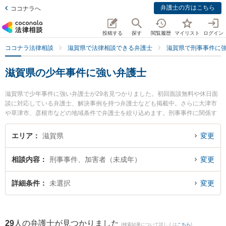
弁護士の方はこちら
ココナラへ
投稿する
探す
閲覧履歴
マイリスト
ログイン
ココナラ法律相談
滋賀県で法律相談できる弁護士
滋賀県で刑事事件に
滋賀県の少年事件に強い弁護士
滋賀県で少年事件に強い弁護士が29名見つかりました。初回面談無料や休日面
談に対応している弁護士、解決事例を持つ弁護士なども掲載中。さらに大津市
や草津市、彦根市などの地域条件で弁護士を絞り込めます。刑事事件に関係す
る加害者側や少年事件、再犯・前科あり等の細かな分野での絞り込み検索もで
き便利です。特に滋賀刑事総合法律事務所の笹原 洋平弁護士やことう法律事務
エリア
滋賀県
変更
所の藤田 祐介弁護士、ベリーベスト法律事務所 滋賀草津オフィスの宇井 秀和
弁護士のプロフィール情報や弁護士費用、強みなどが注目されています。『滋
相談内容
刑事事件、加害者（未成年）
変更
賀県で土日や夜間に発生した少年事件のトラブルを今すぐに弁護士に相談した
い』『少年事件のトラブル解決の実績豊富な近くの弁護士を検索したい』『初
回相談無料で少年事件を法律相談できる滋賀県内の弁護士に相談予約したい』
詳細条件
未選択
変更
などでお困りの相談者さんにおすすめです。
29
人の弁護士が見つかりました
(検索結果について詳しくは
こちら
)