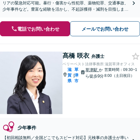
リアの緊急対応可能。暴行・傷害から性犯罪、薬物犯罪、交通事故、
少年事件など。豊富な経験を活かし、不起訴獲得・減刑を目指します
【休日・夜間面談OK】【彦根駅7分】
電話でお問い合わせ
メールでお問い合わせ
髙橋 咲衣
弁護士
ベリーベスト法律事務所 滋賀草津オフィス
滋
草
草津駅
か
営業時間：09:30~1
賀
津
|
8:00（土日祝日）
ら徒歩9分
県
市
少年事件
【初回相談無料／全国どこでもスピード対応】元検事の弁護士が率い