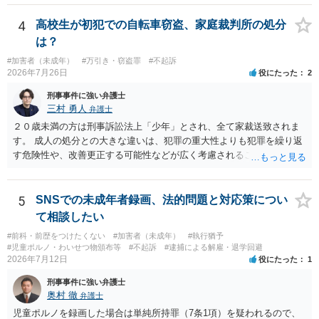
す。
る記録（領収書や収支の管理）を残し、賞金原資とは無関係であるこ
4
高校生が初犯での自転車窃盗、家庭裁判所の処分
とを明確にしておくことが大切です。また、自治会館の管理者に対
し、参加費の集金を含む利用目的を事前に正確に伝えて了解を得てお
は？
くのが賢明です。
#加害者（未成年）
#万引き・窃盗罪
#不起訴
2026年7月26日
役にたった
2
刑事事件に強い弁護士
三村 勇人
弁護士
２０歳未満の方は刑事訴訟法上「少年」とされ、全て家裁送致されま
す。 成人の処分との大きな違いは、犯罪の重大性よりも犯罪を繰り返
す危険性や、改善更正する可能性などが広く考慮されることです。 そ
のため、生活環境が悪い方や反社会的な生活を送っていれば、ぐ犯少
年とされ、犯罪を犯していなくとも、不良交友等が原因で、保護観察
や少年院送致される可能性もあります。 本件生活状況が分かりません
5
SNSでの未成年者録画、法的問題と対応策につい
ので、適切なアドバイスがしにくいのですが、通常初犯の自転車窃盗
て相談したい
で生活環境が整っていれば、審判不開始か不処分となる可能性はあり
#前科・前歴をつけたくない
#加害者（未成年）
#執行猶予
ます。
#児童ポルノ・わいせつ物頒布等
#不起訴
#逮捕による解雇・退学回避
2026年7月12日
役にたった
1
刑事事件に強い弁護士
奥村 徹
弁護士
児童ポルノを録画した場合は単純所持罪（7条1項）を疑われるので、