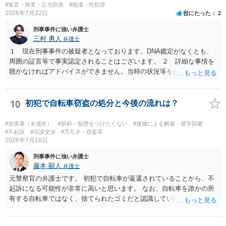
#冤罪・無実・正当防衛
#痴漢・性犯罪
2026年7月22日
役にたった
2
刑事事件に強い弁護士
三村 勇人
弁護士
１ 現在刑事事件の被疑者となっております。DNA鑑定がなくとも、
周囲の証言等で事実認定されることはございます。 ２ 詳細な事情を
聴かなければアドバイスができません。当時の状況等を反論していく
ことになるかと思います。 ３ 否認事件において、弁護人を選任せ
ず、当事者で解決した事例を知りません。依頼しない理由がないかと
思います。
10
初犯で自転車窃盗の処分と今後の流れは？
#加害者（未成年）
#前科・前歴をつけたくない
#逮捕による解雇・退学回避
#不起訴
#示談交渉
#万引き・窃盗罪
2026年7月16日
刑事事件に強い弁護士
藤本 顯人
弁護士
元警察官の弁護士です。 初犯で自転車が返還されていることから、不
起訴になる可能性が非常に高いと思います。 なお、自転車を誰かの所
有する自転車ではなく、捨てられたゴミだと認識していた場合には占
有離脱物横領の故意もないので、処罰されない可能性もあります。