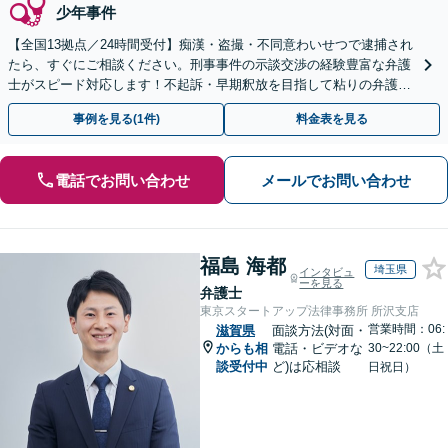
少年事件
【全国13拠点／24時間受付】痴漢・盗撮・不同意わいせつで逮捕され
たら、すぐにご相談ください。刑事事件の示談交渉の経験豊富な弁護
士がスピード対応します！不起訴・早期釈放を目指して粘りの弁護活
動を行います。
事例を見る(1件)
料金表を見る
電話でお問い合わせ
メールでお問い合わせ
福島 海都
埼玉県
インタビュ
ーを見る
弁護士
東京スタートアップ法律事務所 所沢支店
営業時間：06:
滋賀県
面談方法(対面・
からも相
電話・ビデオな
30~22:00（土
談受付中
ど)は応相談
日祝日）