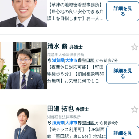
【草津の地域密着型事務所】
詳細を見
【居心地の良い安心できる弁
る
護士を目指します】お一人お
ひとりに寄り添い、納得のい
く問題解決はもちろん、精神
面のサポートをいたします。
清水 脩
大規模事務所にはできないき
弁護士
め細やかさが魅力。お気軽に
琵琶湖大橋法律事務所
ご相談ください！
滋賀県
大津市
堅田駅
から徒歩7分
|
【夜間休日対応可能】【堅田
詳細を見
駅徒歩５分】【初回相談料30
る
分無料】お気軽に何でもご相
談ください。弁護士は、あな
たの味方です。
田邉 拓也
弁護士
湖都経営法律事務所
滋賀県
大津市
堅田駅
から徒歩4分
|
【法テラス利用可】【JR湖西
詳細を見
線「堅田駅」東口5分】地域に
る