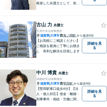
根差した弁護士として、依頼
者の方に寄り添い、丁寧・親
切にお話を伺い、信頼関係を
築いていけるよう尽力いたし
古山 力
ます。弁護士に依頼するのは
弁護士
敷居が高いとお考えの方も、
大津中央法律事務所
まずは一度ご相談ください。
滋賀県
大津市
島ノ関駅
から徒歩5分
|
【お気軽にご相談ください】
詳細を見
ご相談を親身に丁寧にお聴き
る
し 有利な解決を目指します
中川 博貴
弁護士
湖都経営法律事務所
滋賀県
大津市
堅田駅
から徒歩4分
|
【堅田駅東口徒歩4分】【法
詳細を見
人・個人対応】借金・離婚・
る
刑事事件・相続・労働に関す
るトラブルはお任せくださ