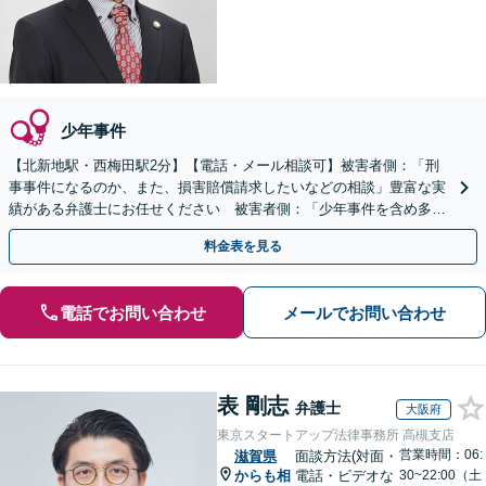
少年事件
【北新地駅・西梅田駅2分】【電話・メール相談可】被害者側：「刑
事事件になるのか、また、損害賠償請求したいなどの相談」豊富な実
績がある弁護士にお任せください 被害者側：「少年事件を含め多く
の事件を経験」豊富な実績が豊富な弁護士にお任せください
料金表を見る
電話でお問い合わせ
メールでお問い合わせ
表 剛志
弁護士
大阪府
東京スタートアップ法律事務所 高槻支店
営業時間：06:
滋賀県
面談方法(対面・
からも相
電話・ビデオな
30~22:00（土