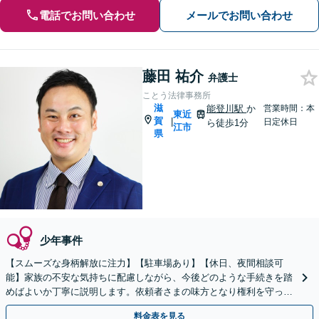
電話でお問い合わせ
メールでお問い合わせ
藤田 祐介
弁護士
ことう法律事務所
滋
能登川駅
か
営業時間：本
東近
賀
|
日定休日
ら徒歩1分
江市
県
少年事件
【スムーズな身柄解放に注力】【駐車場あり】【休日、夜間相談可
能】家族の不安な気持ちに配慮しながら、今後どのような手続きを踏
めばよいか丁寧に説明します。依頼者さまの味方となり権利を守って
いきますので、お早めにご相談ください。
料金表を見る