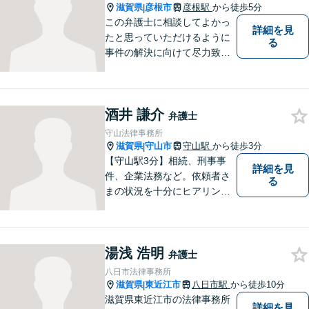
談ください。
滋賀県
彦根市
彦根駅
から徒歩5分
|
この弁護士に相談してよかっ
詳細を見
たと思っていただけるように
る
事件の解決に向けて尽力致し
ます。
酒井 謙介
弁護士
守山法律事務所
滋賀県
守山市
守山駅
から徒歩3分
|
【守山駅3分】相続、刑事事
詳細を見
件、企業法務など。依頼者さ
る
まの状況を十分にヒアリング
し、あらゆる観点から解決策
をご提案してまいります。丁
寧に、迅速に、柔軟に対応し
湯浅 浩明
ます。お気軽にご相談くださ
弁護士
い【隣接駐車場あり】
八日市法律事務所
滋賀県
東近江市
八日市駅
から徒歩10分
|
滋賀県東近江市の法律事務所
詳細を見