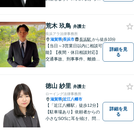
歩10分、京阪大津線上栄町駅
から徒歩4分、大津赤十字病院
の前になります。 【滋賀県２
荒木 玖鳥
位 弁護士ドットコムランキ
弁護士
ング（2024年7月-2026年7月
長浜アラ法律事務所
現在）】
滋賀県
長浜市
長浜駅
から徒歩10分
|
【当日～3営業日以内に相談可
詳細を見
能】【夜間・休日相談対応】
る
交通事故、刑事事件、離婚・
男女問題に注力しておりま
す。まずはお気軽にご相談く
ださい。
徳山 紗里
弁護士
ローイング法律事務所
滋賀県
近江八幡市
|
【「近江八幡駅」徒歩12分】
詳細を見
【駐車場あり】依頼者からの
る
小さなSOSに耳を傾け、問題
解決に導くことが出来る、そ
んな弁護士でありたいと考え