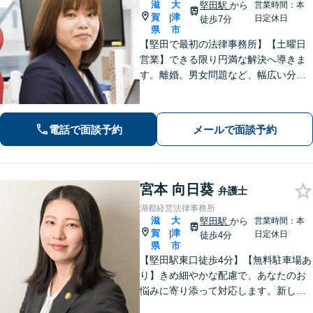
滋
大
堅田駅
から
営業時間：本
賀
津
|
日定休日
徒歩7分
県
市
【堅田で最初の法律事務所】【土曜日
営業】できる限り円満な解決へ導きま
す。離婚。男女問題など、幅広い分野
のご相談に対応可能。相談しやすいよ
う、丁寧なヒアリングをいたします。
電話で面談予約
メールで面談予約
宮本 向日葵
弁護士
湖都経営法律事務所
滋
大
堅田駅
から
営業時間：本
賀
津
|
日定休日
徒歩4分
県
市
【堅田駅東口徒歩4分】【無料駐車場あ
り】きめ細やかな配慮で、あなたのお
悩みに寄り添って対応します。新しい
人生のスタートが切れるよう、法律の