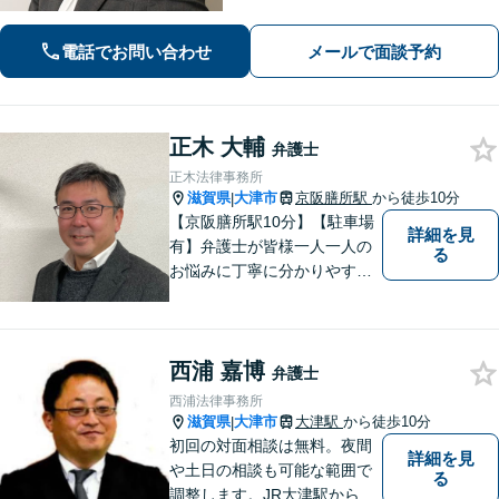
プロとして最後までサポート。お気軽
にご相談ください。
電話でお問い合わせ
メールで面談予約
正木 大輔
弁護士
正木法律事務所
滋賀県
大津市
京阪膳所駅
から徒歩10分
|
【京阪膳所駅10分】【駐車場
詳細を見
有】弁護士が皆様一人一人の
る
お悩みに丁寧に分かりやすく
お応えいたします。専門家に
よる適切なアドバイスや手続
により、問題解決に向けて前
西浦 嘉博
進できることがございます。
弁護士
どうぞ当事務所にご相談くだ
西浦法律事務所
さい。
滋賀県
大津市
大津駅
から徒歩10分
|
初回の対面相談は無料。夜間
詳細を見
や土日の相談も可能な範囲で
る
調整します。JR大津駅から徒