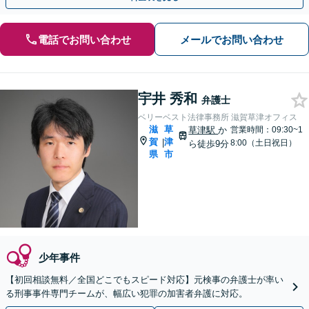
電話でお問い合わせ
メールでお問い合わせ
宇井 秀和
弁護士
ベリーベスト法律事務所 滋賀草津オフィス
滋
草
草津駅
か
営業時間：09:30~1
賀
津
|
8:00（土日祝日）
ら徒歩9分
県
市
少年事件
【初回相談無料／全国どこでもスピード対応】元検事の弁護士が率い
る刑事事件専門チームが、幅広い犯罪の加害者弁護に対応。