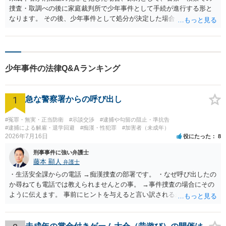
ました。 当方としても，事件から数か月経つにもかかわらず事件が動いてい
捜査・取調べの後に家庭裁判所で少年事件として手続が進行する形と
ないことに疑問を感じました。 ご依頼を受けた後は，早急に，担当警察官と
なります。 その後、少年事件として処分が決定した場合、前科ではな
連絡を取り，状況を確認するとともに速やかに事件を進めるよう求めたこと
で，早期に，かつ，最も望んでいた結論に至ることができました。
く「前歴」という位置づけです。 窃盗罪での立件であれば、被害者へ
の弁償や謝罪等が相談者さんにとって有利な事実となり得ます。 ま
た、少年事件では事件後の生活環境の調整も重要な要素となります。
親御さんと相談の上で、対応を検討ください。 より詳細についてお聞
少年事件の法律Q&Aランキング
きになりたい場合、最寄りの法律事務所での相談を検討ください。
1
急な警察署からの呼び出し
#冤罪・無実・正当防衛
#示談交渉
#逮捕や勾留の阻止・準抗告
#逮捕による解雇・退学回避
#痴漢・性犯罪
#加害者（未成年）
2026年7月16日
役にたった
8
刑事事件に強い弁護士
藤本 顯人
弁護士
・生活安全課からの電話 →痴漢捜査の部署です。 ・なぜ呼び出したの
か尋ねても電話では教えられませんとの事。 →事件捜査の場合にその
ように伝えます。 事前にヒントを与えると言い訳されるからです。 ・
満員電車の中でかなり女性と密着してしまった可能性があるとの心当
たり →やはり痴漢として疑われているのでは。 そもそも痴漢をやって
ないのであれば、何も疑われる筋合いは無いわけですし狼狽える必要