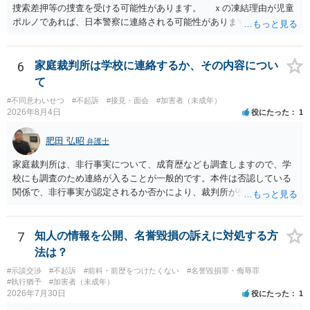
捜索差押等の捜査を受ける可能性があります。 ｘの凍結理由が児童
ポルノであれば、日本警察に連絡される可能性があります。 対応と
しては、犯罪を疑われるので、弁護士に相談した上で、画像を消去す
るなり、警察に相談するなり、検討してください
6
家庭裁判所は学校に連絡するか、その内容につい
て
#不同意わいせつ
#不起訴
#接見・面会
#加害者（未成年）
2026年8月4日
役にたった
1
肥田 弘昭
弁護士
家庭裁判所は、非行事実について、成育歴なども調査しますので、学
校にも調査のため連絡が入ることが一般的です。本件は否認している
関係で、非行事実が認定されるか否かにより、裁判所が生育歴なども
調査する可能性があります。非行事実が認められないのであればいわ
ば無罪であり、非行がないのですから、その先の調査はないかと思い
ます。ご参考にしてください。
7
知人の情報を公開、名誉毀損の訴えに対処する方
法は？
#示談交渉
#不起訴
#前科・前歴をつけたくない
#名誉毀損罪・侮辱罪
#執行猶予
#加害者（未成年）
2026年7月30日
役にたった
1