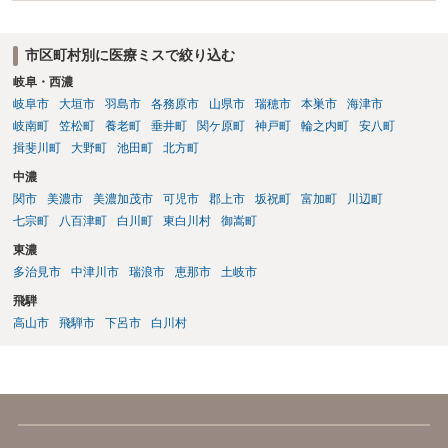
市区町村別に医療ミスで絞り込む
岐阜・西濃
岐阜市
大垣市
羽島市
各務原市
山県市
瑞穂市
本巣市
海津市
岐南町
笠松町
養老町
垂井町
関ケ原町
神戸町
輪之内町
安八町
揖斐川町
大野町
池田町
北方町
中濃
関市
美濃市
美濃加茂市
可児市
郡上市
坂祝町
富加町
川辺町
七宗町
八百津町
白川町
東白川村
御嵩町
東濃
多治見市
中津川市
瑞浪市
恵那市
土岐市
飛騨
高山市
飛騨市
下呂市
白川村