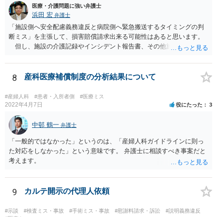
医療・介護問題に強い弁護士
浜田 宏
弁護士
「施設側へ安全配慮義務違反と病院側へ緊急搬送するタイミングの判
断ミス」を主張して、損害賠償請求出来る可能性はあると思います。
但し、施設の介護記録やインシデント報告書、その他施設内で作成
された誤飲事故に関する資料、搬送先の病院の医療記録、救急搬送さ
れているのであれば消防の記録等を調査してみなければ、裁判で勝て
る可能性があるかどうかまでは判断できません。これはどの介護事
8
産科医療補償制度の分析結果について
故・医療事故でも同様です。 一度弁護士にご相談の上、まずは調査
事件として依頼された方が良いと思います。
#産婦人科
#患者・入所者側
#医療ミス
2022年4月7日
役にたった
3
中邨 鶴一
弁護士
「一般的ではなかった」というのは、「産婦人科ガイドラインに則っ
た対応をしなかった」という意味です。 弁護士に相談すべき事案だと
考えます。
9
カルテ開示の代理人依頼
#示談
#検査ミス・事故
#手術ミス・事故
#慰謝料請求・訴訟
#説明義務違反