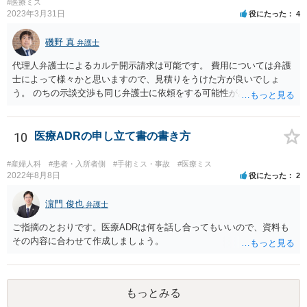
#医療ミス
2023年3月31日
役にたった
4
磯野 真
弁護士
代理人弁護士によるカルテ開示請求は可能です。 費用については弁護
士によって様々かと思いますので、見積りをうけた方が良いでしょ
う。 のちの示談交渉も同じ弁護士に依頼をする可能性がある場合に
は、それが必要になった場合の費用のことも含めて、予め相談してお
いたほうが良いと思われます。
10
医療ADRの申し立て書の書き方
#産婦人科
#患者・入所者側
#手術ミス・事故
#医療ミス
2022年8月8日
役にたった
2
濵門 俊也
弁護士
ご指摘のとおりです。医療ADRは何を話し合ってもいいので、資料も
その内容に合わせて作成しましょう。
もっとみる