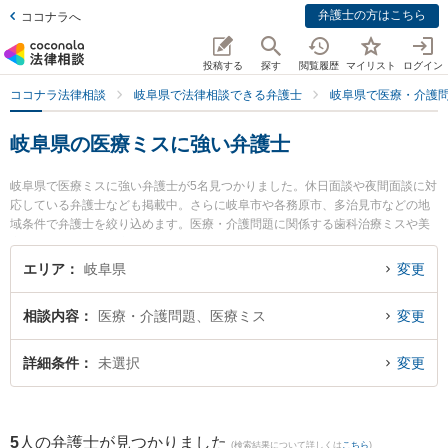
弁護士の方はこちら
ココナラへ
投稿する
探す
閲覧履歴
マイリスト
ログイン
ココナラ法律相談
岐阜県で法律相談できる弁護士
岐阜県で医療・介護
岐阜県の医療ミスに強い弁護士
岐阜県で医療ミスに強い弁護士が5名見つかりました。休日面談や夜間面談に対
応している弁護士なども掲載中。さらに岐阜市や各務原市、多治見市などの地
域条件で弁護士を絞り込めます。医療・介護問題に関係する歯科治療ミスや美
容整形のトラブル、産婦人科の訴訟等の細かな分野での絞り込み検索もでき便
利です。特に旭合同法律事務所 岐阜事務所の平田 伸男弁護士や堀田暁之法律事
エリア
岐阜県
変更
務所の堀田 暁之弁護士、林寛太郎法律事務所の林 寛太郎弁護士のプロフィール
情報や弁護士費用、強みなどが注目されています。『岐阜県で土日や夜間に発
相談内容
医療・介護問題、医療ミス
変更
生した医療ミスのトラブルを今すぐに弁護士に相談したい』『医療ミスのトラ
ブル解決の実績豊富な近くの弁護士を検索したい』『初回相談無料で医療ミス
を法律相談できる岐阜県内の弁護士に相談予約したい』などでお困りの相談者
詳細条件
未選択
変更
さんにおすすめです。
5
人の弁護士が見つかりました
(検索結果について詳しくは
こちら
)