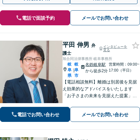
電話で面談予約
メールでお問い合わせ
平田 伸男
弁
インタビューを
見る
護士
旭合同法律事務所 岐阜事務所
岐
岐
名鉄岐阜駅
営業時間：09:00~
阜
阜
|
17:00（平日）
から徒歩2分
県
市
【電話相談無料】離婚は別居後を見据
え効果的なアドバイスをいたします
「お子さまの未来を見据えた提案」遺
産分割協議・調停は、ぜひ私にご相談
ください【岐阜駅3分】他業種との連携
電話でお問い合わせ
メールでお問い合わせ
で不動産トラブルを回避【休日・夜間
面談可】【ビデオ面談あり】