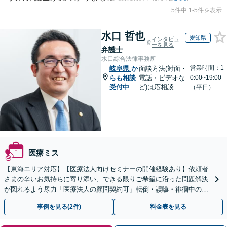
5件中 1-5件を表示
水口 哲也
愛知県
インタビュ
ーを見る
弁護士
水口綜合法律事務所
営業時間：1
岐阜県
か
面談方法(対面・
らも相談
電話・ビデオな
0:00~19:00
受付中
ど)は応相談
（平日）
医療ミス
【東海エリア対応】【医療法人向けセミナーの開催経験あり】依頼者
さまの辛いお気持ちに寄り添い、できる限りご希望に沿った問題解決
が図れるよう尽力「医療法人の顧問契約可」転倒・誤嚥・徘徊中の事
故など、介護事故のご相談も対応【休日・夜間相談可】
事例を見る(2件)
料金表を見る