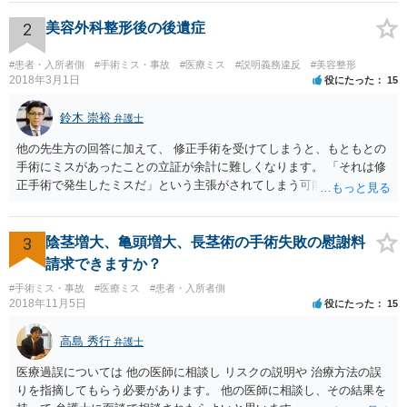
眼が悪化することがあるにもかかわらず、全く説明されなかったよう
な場合」には、請求することは可能です。
2
美容外科整形後の後遺症
#患者・入所者側
#手術ミス・事故
#医療ミス
#説明義務違反
#美容整形
2018年3月1日
役にたった
15
鈴木 崇裕
弁護士
他の先生方の回答に加えて、 修正手術を受けてしまうと、もともとの
手術にミスがあったことの立証が余計に難しくなります。 「それは修
正手術で発生したミスだ」という主張がされてしまう可能性があるか
らです。 心身の苦痛はあるでしょうけれども、損害賠償請求などをご
検討なさっているのであれば、修正手術を受けるまえに弁護士に相談
して対応を決めることを強くお勧めいたします。
3
陰茎増大、亀頭増大、長茎術の手術失敗の慰謝料
請求できますか？
#手術ミス・事故
#医療ミス
#患者・入所者側
2018年11月5日
役にたった
15
高島 秀行
弁護士
医療過誤については 他の医師に相談し リスクの説明や 治療方法の誤
りを指摘してもらう必要があります。 他の医師に相談し、その結果を