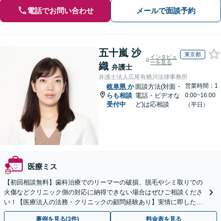
電話でお問い合わせ
メールで面談予約
五十嵐 沙
東京都
インタビュ
ーを見る
織
弁護士
弁護士法人広尾有栖川法律事務所
営業時間：1
岐阜県
か
面談方法(対面・
らも相談
電話・ビデオな
0:00~16:00
受付中
ど)は応相談
（平日）
医療ミス
【初回相談無料】歯科治療でのリーマーの破損、脱毛やシミ取りでの
火傷などクリニック側の対応に納得できない場合はぜひご相談くださ
い！【医療法人の法務・クリニックの顧問経験あり】実情に即したア
ドバイスで、納得のできるトラブルの解決を目指します。
事例を見る(3件)
料金表を見る