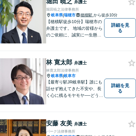
堀田 暁之
弁護士
堀田暁之法律事務所
岐阜県
瑞穂市
穂積駅
から徒歩10分
|
【穂積駅徒歩10分】瑞穂市の
詳細を見
弁護士です。 地域の皆様から
る
のご依頼に、誠実に一生懸命
に取り組みます。2015年の弁
護士登録以来、刑事事件や交
通事故・慰謝料・借金問題を
林 寛太郎
はじめとする民事事件に対応
弁護士
してきました。お気軽にお電
林寛太郎法律事務所
話ください【駐車場完備】
岐阜県
岐阜市
|
【最寄り駅JR岐阜駅】誰にも
詳細を見
話せず抱えてきた不安や、長
る
く心に残るモヤモヤ──どうぞ
安心してお聞かせください。
あなたの想いに丁寧に寄り添
いながら、これからの一歩を
一緒に見つけていきます。
安藤 友美
弁護士
【丁寧なヒアリング】【地域
パーク法律事務所
密着型の法律事務所】