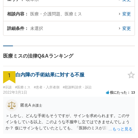
相談内容
医療・介護問題、医療ミス
変更
詳細条件
未選択
変更
医療ミスの法律Q&Aランキング
1
白内障の手術結果に対する不服
#示談
#医療ミス
#患者・入所者側
#慰謝料請求・訴訟
2022年3月1日
役にたった
13
匿名A
弁護士
＞しかし、どんな手術もそうですが、サインを求められます。このサ
インをしている以上、このような不服申し立てはできませんでしょう
か？ 仮にサインをしていたとしても、「医師のミスが原因で老眼がひ
どくなったといえるような場合」や「白内障の手術の合併症として老