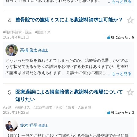
持って 弁護士に面談で相談されたらよいと思います。
4
整骨院での施術ミスによる慰謝料請求は可能か？
#慰謝料請求・訴訟
#医療ミス
2025年4月11日
役にたった
5
髙橋 俊太
弁護士
どういった怪我を負わされてしまったのか、治療等の見通しがどのよ
うな状況であるか等々の詳細をお伺いする必要はありますが、慰謝料
の請求は可能だと考えられます。 弁護士に個別に相談した方がよいケ
ースであると思いますので、最寄りの弁護士やココナラで弁護士を探
してみるとよいでしょう。
5
医療過誤による損害賠償と慰謝料の相場について
知りたい
#示談
#医療ミス
#慰謝料請求・訴訟
#患者・入所者側
2025年1月22日
役にたった
3
鈴木 祥平
弁護士
【質問】一般的に裁判において認容される金額と示談交渉で合意に達