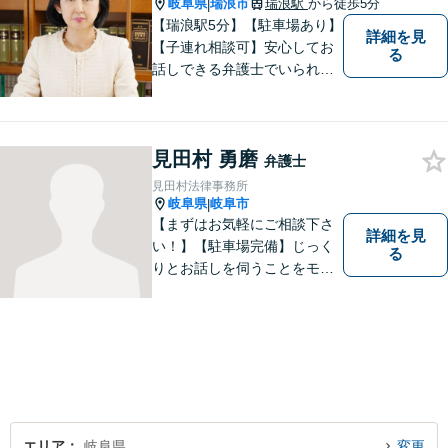
岐阜県
瑞浪市
瑞浪駅
から徒歩5分
|
【瑞浪駅5分】【駐車場あり】
詳細を見
【子連れ相談可】安心してお
る
話しできる弁護士でいられる
ように、依頼者の方のお話を
しっかり伺い分かりやすく親
身にサポートさせていただき
見田村 勇磨
ます。より良い解決ができる
弁護士
ようサポートしたいと考えて
見田村法律事務所
おります。
岐阜県
岐阜市
|
【まずはお気軽にご相談下さ
詳細を見
い！】【駐車場完備】じっく
る
りとお話しを伺うことをモッ
トーにしております。
エリア
岐阜県
変更