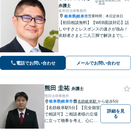
見る
弁護士
坂井田法律事務所
岐阜県
岐阜市
営業時間：本日定休日
|
【初回相談無料】【WEB面談対応】話
しやすさとレスポンスの速さが強み！
依頼者さまと二人三脚で解決までしっ
かりとサポート。心の奥底にある不安
や希望を丁寧に汲み取り、最適な道筋
を一緒に見出します。お悩みの方はぜ
ひご相談ください【柔軟な費用体系】
電話でお問い合わせ
メールでお問い合わせ
熊田 圭祐
弁護士
熊田法律事務所
岐阜県
岐阜市
名鉄岐阜駅
から徒歩5分
|
【名鉄岐阜駅5分】【完全個室
詳細を見
で相談可】ご相談者様の立場
る
に立って物事を考え、心に寄
り添って解決に導くことを大