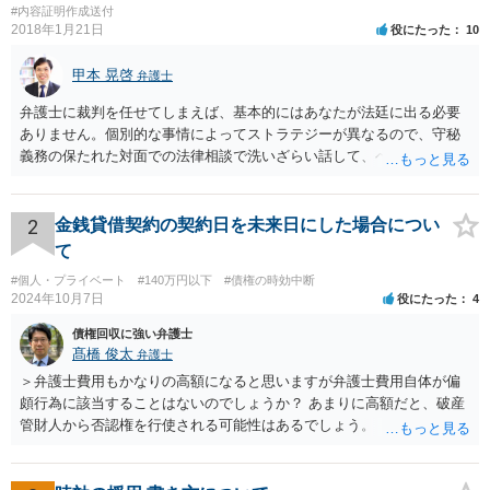
#内容証明作成送付
2018年1月21日
役にたった
10
甲本 晃啓
弁護士
弁護士に裁判を任せてしまえば、基本的にはあなたが法廷に出る必要
ありません。個別的な事情によってストラテジーが異なるので、守秘
義務の保たれた対面での法律相談で洗いざらい話して、ベストな方法
を検討してもらってください。
2
金銭貸借契約の契約日を未来日にした場合につい
て
#個人・プライベート
#140万円以下
#債権の時効中断
2024年10月7日
役にたった
4
債権回収に強い弁護士
髙橋 俊太
弁護士
＞弁護士費用もかなりの高額になると思いますが弁護士費用自体が偏
頗行為に該当することはないのでしょうか？ あまりに高額だと、破産
管財人から否認権を行使される可能性はあるでしょう。 ＞このレベル
の事案でも法テラスで対応してもらえるものでしょうか？ 【友人に安
定した収入があります】とのことなので、法テラスの利用は難しいと