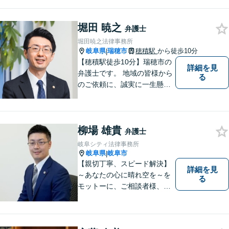
切にしています。法律問題は
お早めの相談が納得のいく解
堀田 暁之
決への第一歩です。小さな問
弁護士
題から大きな問題まで、お気
堀田暁之法律事務所
軽にご相談ください。
岐阜県
瑞穂市
穂積駅
から徒歩10分
|
【穂積駅徒歩10分】瑞穂市の
詳細を見
弁護士です。 地域の皆様から
る
のご依頼に、誠実に一生懸命
に取り組みます。2015年の弁
護士登録以来、刑事事件や交
通事故・慰謝料・借金問題を
柳場 雄貴
はじめとする民事事件に対応
弁護士
してきました。お気軽にお電
岐阜シティ法律事務所
話ください【駐車場完備】
岐阜県
岐阜市
|
【親切丁寧、スピード解決】
詳細を見
～あなたの心に晴れ空を～を
る
モットーに、ご相談者様、依
頼者様の良きリーガルパート
ナーになれるよう責任を持っ
てサポートさせて頂きます。