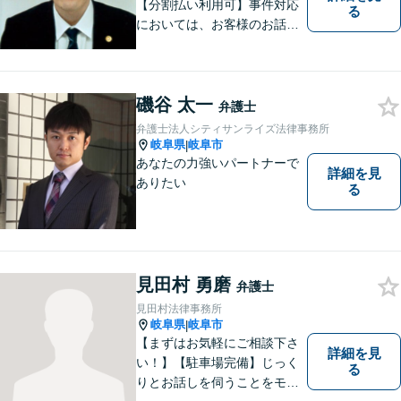
【分割払い利用可】事件対応
る
においては、お客様のお話を
丁寧に聞くこと・お客様が疑
問を抱えたままにならないよ
う分かりやすく丁寧に説明す
磯谷 太一
ることを心がけています。
弁護士
弁護士法人シティサンライズ法律事務所
岐阜県
岐阜市
|
あなたの力強いパートナーで
詳細を見
ありたい
る
見田村 勇磨
弁護士
見田村法律事務所
岐阜県
岐阜市
|
【まずはお気軽にご相談下さ
詳細を見
い！】【駐車場完備】じっく
る
りとお話しを伺うことをモッ