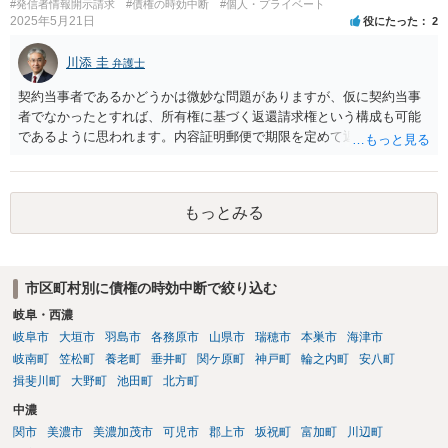
#発信者情報開示請求
#債権の時効中断
#個人・プライベート
2025年5月21日
役にたった
2
川添 圭
弁護士
契約当事者であるかどうかは微妙な問題がありますが、仮に契約当事
者でなかったとすれば、所有権に基づく返還請求権という構成も可能
であるように思われます。内容証明郵便で期限を定めて返却を求める
（返却する意思がない場合はその理由を回答するよう併せて求める）
といった手段を踏んだ上で、最終的には訴訟を検討すべきではないか
と思われます。ビデオテープが大切な（ある程度費用をかけてでも取
もっとみる
り返したい）ものであれば、弁護士へ相談・依頼することも考えられ
ます。
市区町村別に債権の時効中断で絞り込む
岐阜・西濃
岐阜市
大垣市
羽島市
各務原市
山県市
瑞穂市
本巣市
海津市
岐南町
笠松町
養老町
垂井町
関ケ原町
神戸町
輪之内町
安八町
揖斐川町
大野町
池田町
北方町
中濃
関市
美濃市
美濃加茂市
可児市
郡上市
坂祝町
富加町
川辺町