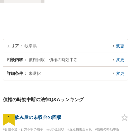
トーにしております。
エリア
岐阜県
変更
相談内容
債権回収、債権の時効中断
変更
詳細条件
未選択
変更
債権の時効中断の法律Q&Aランキング
1
飲み屋の未収金の回収
#音信不通・行方不明の相手
#売掛金回収
#遅延損害金回収
#債権の時効中断