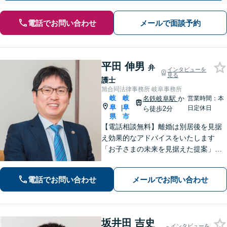
電話でお問い合わせ
メールで面談予約
平田 伸男
弁
インタビューを
見る
護士
旭合同法律事務所 岐阜事務所
岐
岐
名鉄岐阜駅
か
営業時間：本
阜
阜
|
日定休日
ら徒歩2分
県
市
【電話相談無料】離婚は別居後を見据
え効果的なアドバイスをいたします
「お子さまの未来を見据えた提案」遺
産分割協議・調停は、ぜひ私にご相談
ください【岐阜駅3分】他業種との連携
電話でお問い合わせ
メールでお問い合わせ
で不動産トラブルを回避【休日・夜間
面談可】【ビデオ面談あり】
坂井田 吉史
インタビューを