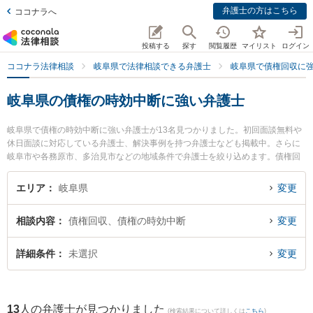
弁護士の方はこちら
ココナラへ
投稿する
探す
閲覧履歴
マイリスト
ログイン
ココナラ法律相談
岐阜県で法律相談できる弁護士
岐阜県で債権回収に
岐阜県の債権の時効中断に強い弁護士
岐阜県で債権の時効中断に強い弁護士が13名見つかりました。初回面談無料や
休日面談に対応している弁護士、解決事例を持つ弁護士なども掲載中。さらに
岐阜市や各務原市、多治見市などの地域条件で弁護士を絞り込めます。債権回
収に関係する売掛金回収や債権回収代行、債権の時効中断等の細かな分野での
絞り込み検索もでき便利です。特に清流のまち法律事務所の小林 和久弁護士や
エリア
岐阜県
変更
旭合同法律事務所 岐阜事務所の平田 伸男弁護士、坂井田法律事務所の坂井田
吉史弁護士のプロフィール情報や弁護士費用、強みなどが注目されています。
相談内容
債権回収、債権の時効中断
変更
『岐阜県で土日や夜間に発生した債権の時効中断のトラブルを今すぐに弁護士
に相談したい』『債権の時効中断のトラブル解決の実績豊富な近くの弁護士を
検索したい』『初回相談無料で債権の時効中断を法律相談できる岐阜県内の弁
詳細条件
未選択
変更
護士に相談予約したい』などでお困りの相談者さんにおすすめです。
13
人の弁護士が見つかりました
(検索結果について詳しくは
こちら
)