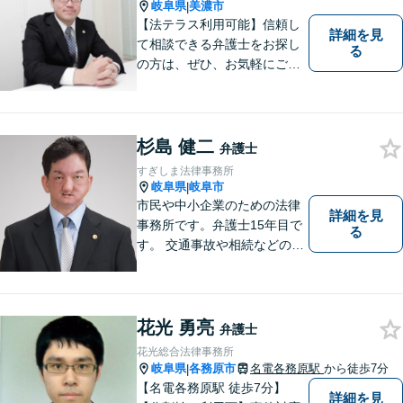
密着型の法律事務所】
岐阜県
美濃市
|
【法テラス利用可能】信頼し
詳細を見
て相談できる弁護士をお探し
る
の方は、ぜひ、お気軽にご連
絡ください。
杉島 健二
弁護士
すぎしま法律事務所
岐阜県
岐阜市
|
市民や中小企業のための法律
詳細を見
事務所です。弁護士15年目で
る
す。 交通事故や相続などの相
談料は、初回無料です。 交通
事故などの民事事件や、相続
などの家事事件を解決してき
ました。特に交通事故では多
花光 勇亮
弁護士
くの後遺障害事故や死亡事故
花光総合法律事務所
を解決してきました。
岐阜県
各務原市
名電各務原駅
から徒歩7分
|
【名電各務原駅 徒歩7分】
詳細を見