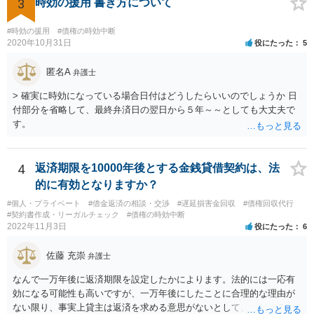
思われます。 此方での当方回答は以上となりますが、参考になれば幸
3
時効の援用 書き方について
いです。
#時効の援用
#債権の時効中断
2020年10月31日
役にたった
5
匿名A
弁護士
> 確実に時効になっている場合日付はどうしたらいいのでしょうか 日
付部分を省略して、最終弁済日の翌日から５年～～としても大丈夫で
す。
4
返済期限を10000年後とする金銭貸借契約は、法
的に有効となりますか？
#個人・プライベート
#借金返済の相談・交渉
#遅延損害金回収
#債権回収代行
#契約書作成・リーガルチェック
#債権の時効中断
2022年11月3日
役にたった
6
佐藤 充崇
弁護士
なんで一万年後に返済期限を設定したかによります。法的には一応有
効になる可能性も高いですが、一万年後にしたことに合理的な理由が
ない限り、事実上貸主は返済を求める意思がないとして、消費貸借契