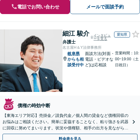
電話でお問い合わせ
メールで面談予約
細江 駿介
愛知県
インタビュ
ーを見る
弁護士
名古屋H＆Y法律事務所
営業時間：10:
岐阜県
面談方法(対面・
からも相
電話・ビデオな
00~19:00（土
談受付中
ど)は応相談
日祝日）
債権の時効中断
【東海エリア対応】売掛金／請負代金／個人間の貸金など債権回収の
お悩みはご相談ください。簡単に妥協することなく、粘り強さを武器
に回収に努めてまいります。状況や債権額、相手の出方を見ながら、
効果的な方法を臨機応変に対応いたします【土日祝対応可】
料金表を見る