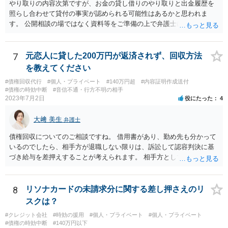
やり取りの内容次第ですが、お金の貸し借りのやり取りと出金履歴を
照らし合わせて貸付の事実が認められる可能性はあるかと思われま
す。 公開相談の場ではなく資料等をご準備の上で弁護士に個別相談さ
れると良いでしょう。
7
元恋人に貸した200万円が返済されず、回収方法
を教えてください
#債権回収代行
#個人・プライベート
#140万円超
#内容証明作成送付
#債権の時効中断
#音信不通・行方不明の相手
2023年7月2日
役にたった
4
大﨑 美生
弁護士
債権回収についてのご相談ですね。 借用書があり、勤め先も分かって
いるのでしたら、相手方が退職しない限りは、訴訟して認容判決に基
づき給与を差押えすることが考えられます。 相手方としては上記のと
おり差押えまでされる懸念がありますので、交渉で分割払いの示談で
まとまる可能性もあると思います。 借用書などの記録をもって弁護士
にご相談されることをおすすめします。
8
リソナカードの未請求分に関する差し押さえのリ
スクは？
#クレジット会社
#時効の援用
#個人・プライベート
#個人・プライベート
#債権の時効中断
#140万円以下