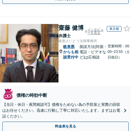
齋藤 健博
東京都
インタビュ
ーを見る
弁護士
銀座さいとう法律事務所
営業時間：06:
岐阜県
面談方法(対面・
からも相
電話・ビデオな
00~23:55（土
談受付中
ど)は応相談
日祝日）
債権の時効中断
【当日・休日・夜間相談可】債権をためない為の予防策と実際の回収
はお任せください。迅速に行動し丁寧に対応いたします。まずはお電
話ください。
料金表を見る