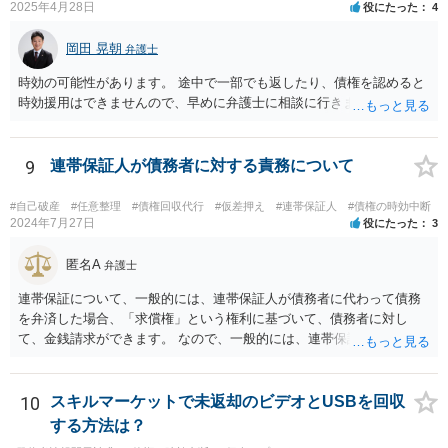
2025年4月28日
役にたった
4
岡田 晃朝
弁護士
時効の可能性があります。 途中で一部でも返したり、債権を認めると
時効援用はできませんので、早めに弁護士に相談に行きましょう。
9
連帯保証人が債務者に対する責務について
#自己破産
#任意整理
#債権回収代行
#仮差押え
#連帯保証人
#債権の時効中断
2024年7月27日
役にたった
3
匿名A
弁護士
連帯保証について、一般的には、連帯保証人が債務者に代わって債務
を弁済した場合、「求償権」という権利に基づいて、債務者に対し
て、金銭請求ができます。 なので、一般的には、連帯保証人が代わり
に返済してくれた場合には、代わりに返済してもらった金額を、債務
者が連帯債務者に支払わなければならない、ということになります。
ご質問の構成の違いを確認されたい意図は分かりかねますが、結論と
10
スキルマーケットで未返却のビデオとUSBを回収
しては、一般的には「求償権」に基づいて上記のような処理になるか
する方法は？
と思います。