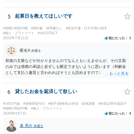
約の成立を否定し贈与契約であるとする可能性も高いです。脱税など
に悪用される可能性もあるので。
5
起算日を教えてほしいです
#債権の時効中断
#契約書・借用書なし
#音信不通・行方不明の相手
#個人・プライベート
#140万円以下
2022年7月11日
役にたった
1
匿名A
弁護士
前後の文脈などが分かりませんのでなんともいえませんが、その文面
のみでは債務の承認と必ずしも断定できないように思います（和解金
として支払う趣旨と言われればそうとも読めますので）。 個別具体的
な事実関係に入り込みますと個々の証拠を見ないことには判断しづら
いところがございますので、これまでの電話内容やメールの文面、訴
訟の経過に関する記録等を持って近隣の弁護士にご相談された方がよ
6
貸したお金を返済して欲しい
ろしいかと存じます。
#140万円超
#債権回収代行
#相手(債務者)の所在・財産調査
#内容証明作成送付
#債権の時効中断
#個人・プライベート
2026年4月7日
役にたった
4
泉 亮介
弁護士