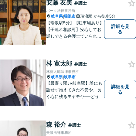
お気軽にご相談下さい。
安藤 友美
弁護士
パーク法律事務所
岐阜県
瑞浪市
瑞浪駅
から徒歩5分
|
【瑞浪駅5分】【駐車場あり】
詳細を見
【子連れ相談可】安心してお
る
話しできる弁護士でいられる
ように、依頼者の方のお話を
しっかり伺い分かりやすく親
身にサポートさせていただき
林 寛太郎
ます。より良い解決ができる
弁護士
ようサポートしたいと考えて
林寛太郎法律事務所
おります。
岐阜県
岐阜市
|
【最寄り駅JR岐阜駅】誰にも
詳細を見
話せず抱えてきた不安や、長
る
く心に残るモヤモヤ──どうぞ
安心してお聞かせください。
あなたの想いに丁寧に寄り添
いながら、これからの一歩を
一緒に見つけていきます。
森 裕介
弁護士
【丁寧なヒアリング】【地域
美濃法律事務所