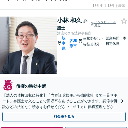
13件中 1-13件を表示
小林 和久
弁
インタビューを
見る
護士
清流のまち法律事務所
岐
三柿野駅
か
営業時間：本
各務
阜
|
日定休日
ら徒歩3分
原市
県
債権の時効中断
【法人の債権回収に特化】「内容証明郵便から強制執行まで一貫サポ
ート」弁護士が入ることで回収率をあげることができます。調停や訴
訟などの法的な手続きはお任せください。相手方に債務整理などされ
る前にお早めにご相談を！【夜間相談可（要相談）】
料金表を見る