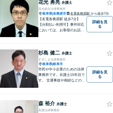
花光 勇亮
ます。より良い解決ができる
弁護士
ようサポートしたいと考えて
花光総合法律事務所
おります。
岐阜県
各務原市
名電各務原駅
から徒歩7分
|
【名電各務原駅 徒歩7分】
詳細を見
【分割払い利用可】事件対応
る
においては、お客様のお話を
丁寧に聞くこと・お客様が疑
問を抱えたままにならないよ
う分かりやすく丁寧に説明す
杉島 健二
ることを心がけています。
弁護士
すぎしま法律事務所
岐阜県
岐阜市
|
市民や中小企業のための法律
詳細を見
事務所です。弁護士15年目で
る
す。 交通事故や相続などの相
談料は、初回無料です。 交通
事故などの民事事件や、相続
などの家事事件を解決してき
ました。特に交通事故では多
森 裕介
弁護士
くの後遺障害事故や死亡事故
美濃法律事務所