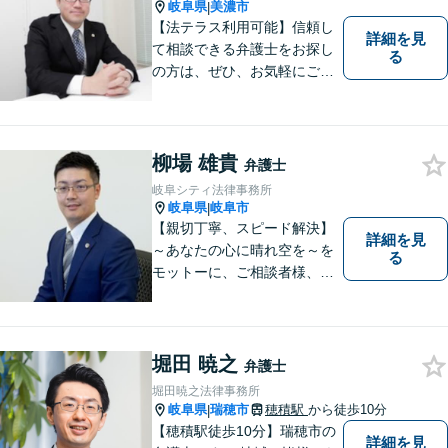
を解決してきました。
岐阜県
美濃市
|
【法テラス利用可能】信頼し
詳細を見
て相談できる弁護士をお探し
る
の方は、ぜひ、お気軽にご連
絡ください。
柳場 雄貴
弁護士
岐阜シティ法律事務所
岐阜県
岐阜市
|
【親切丁寧、スピード解決】
詳細を見
～あなたの心に晴れ空を～を
る
モットーに、ご相談者様、依
頼者様の良きリーガルパート
ナーになれるよう責任を持っ
てサポートさせて頂きます。
お気軽にご相談下さい。
堀田 暁之
弁護士
堀田暁之法律事務所
岐阜県
瑞穂市
穂積駅
から徒歩10分
|
【穂積駅徒歩10分】瑞穂市の
詳細を見