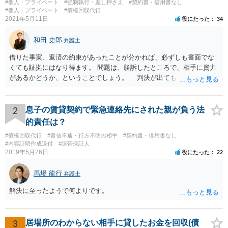
#個人・プライベート
#強制執行・差し押さえ
#契約書・借用書なし
#個人・プライベート
#債権回収代行
2021年5月11日
役にたった
34
和田 史郎
弁護士
借りた事実、返済の約束があったことが分かれば、必ずしも書面でな
くても証拠にはなり得ます。 問題は、勝訴したところで、相手に資力
があるかどうか、ということでしょう。 判決が出ても、無い袖を振
らせることは出来ないのです…
2
息子の賃貸契約で緊急連絡先にされた親が負う法
的責任は？
#債権回収代行
#音信不通・行方不明の相手
#契約書・借用書なし
#内容証明作成送付
#連帯保証人
2019年5月26日
役にたった
22
馬場 龍行
弁護士
解決に至ったようで何よりです。
3
居場所のわからない相手に貸したお金を回収(債