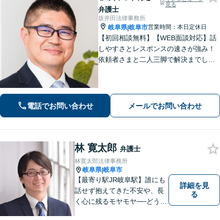
見る
弁護士
坂井田法律事務所
岐阜県
岐阜市
営業時間：本日定休日
|
【初回相談無料】【WEB面談対応】話
しやすさとレスポンスの速さが強み！
依頼者さまと二人三脚で解決までしっ
かりとサポート。心の奥底にある不安
や希望を丁寧に汲み取り、最適な道筋
を一緒に見出します。お悩みの方はぜ
ひご相談ください【柔軟な費用体系】
電話でお問い合わせ
メールでお問い合わせ
林 寛太郎
弁護士
林寛太郎法律事務所
岐阜県
岐阜市
|
【最寄り駅JR岐阜駅】誰にも
詳細を見
話せず抱えてきた不安や、長
る
く心に残るモヤモヤ──どうぞ
安心してお聞かせください。