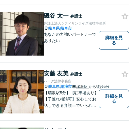
あなたの想いに丁寧に寄り添
いながら、これからの一歩を
一緒に見つけていきます。
磯谷 太一
弁護士
【丁寧なヒアリング】【地域
弁護士法人シティサンライズ法律事務所
密着型の法律事務所】
岐阜県
岐阜市
|
あなたの力強いパートナーで
詳細を見
ありたい
る
安藤 友美
弁護士
パーク法律事務所
岐阜県
瑞浪市
瑞浪駅
から徒歩5分
|
【瑞浪駅5分】【駐車場あり】
詳細を見
【子連れ相談可】安心してお
る
話しできる弁護士でいられる
ように、依頼者の方のお話を
しっかり伺い分かりやすく親
身にサポートさせていただき