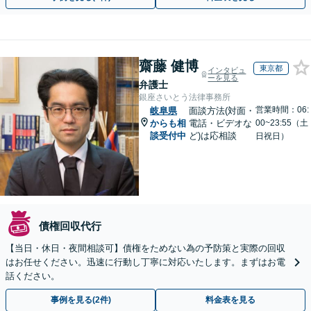
齋藤 健博
東京都
インタビュ
ーを見る
弁護士
銀座さいとう法律事務所
営業時間：06:
岐阜県
面談方法(対面・
からも相
電話・ビデオな
00~23:55（土
談受付中
ど)は応相談
日祝日）
債権回収代行
【当日・休日・夜間相談可】債権をためない為の予防策と実際の回収
はお任せください。迅速に行動し丁寧に対応いたします。まずはお電
話ください。
事例を見る(2件)
料金表を見る