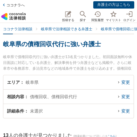
弁護士の方はこちら
ココナラへ
投稿する
探す
閲覧履歴
マイリスト
ログイン
ココナラ法律相談
岐阜県で法律相談できる弁護士
岐阜県で債権回収に
岐阜県の債権回収代行に強い弁護士
岐阜県で債権回収代行に強い弁護士が13名見つかりました。初回面談無料や休
日面談に対応している弁護士、解決事例を持つ弁護士なども掲載中。さらに岐
阜市や各務原市、多治見市などの地域条件で弁護士を絞り込めます。債権回収
に関係する売掛金回収や債権回収代行、債権の時効中断等の細かな分野での絞
り込み検索もでき便利です。特に清流のまち法律事務所の小林 和久弁護士や旭
エリア
岐阜県
変更
合同法律事務所 岐阜事務所の平田 伸男弁護士、坂井田法律事務所の坂井田 吉
史弁護士のプロフィール情報や弁護士費用、強みなどが注目されています。
相談内容
債権回収、債権回収代行
変更
『岐阜県で土日や夜間に発生した債権回収代行のトラブルを今すぐに弁護士に
相談したい』『債権回収代行のトラブル解決の実績豊富な近くの弁護士を検索
したい』『初回相談無料で債権回収代行を法律相談できる岐阜県内の弁護士に
詳細条件
未選択
変更
相談予約したい』などでお困りの相談者さんにおすすめです。
13
人の弁護士が見つかりました
(検索結果について詳しくは
こちら
)