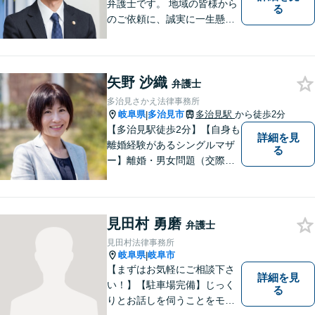
弁護士です。 地域の皆様から
る
のご依頼に、誠実に一生懸命
に取り組みます。2015年の弁
護士登録以来、刑事事件や交
通事故・慰謝料・借金問題を
矢野 沙織
はじめとする民事事件に対応
弁護士
してきました。お気軽にお電
多治見さかえ法律事務所
話ください【駐車場完備】
岐阜県
多治見市
多治見駅
から徒歩2分
|
【多治見駅徒歩2分】【自身も
詳細を見
離婚経験があるシングルマザ
る
ー】離婚・男女問題（交際ト
ラブル）はお任せください。
自身の経験をもとに、離婚後
の生活まで見据えた解決策を
見田村 勇磨
ご提案いたします。【夫婦カ
弁護士
ウンセラーの資格あり】
見田村法律事務所
岐阜県
岐阜市
|
【まずはお気軽にご相談下さ
詳細を見
い！】【駐車場完備】じっく
る
りとお話しを伺うことをモッ