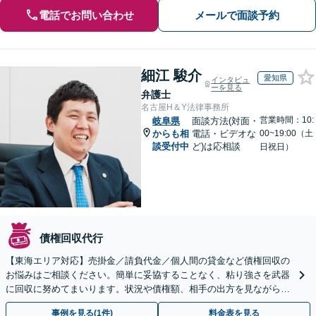
電話でお問い合わせ
メールで面談予約
細江 駿介
愛知県
インタビュ
ーを見る
弁護士
名古屋H＆Y法律事務所
営業時間：10:
岐阜県
面談方法(対面・
からも相
電話・ビデオな
00~19:00（土
談受付中
ど)は応相談
日祝日）
債権回収代行
【東海エリア対応】売掛金／請負代金／個人間の貸金など債権回収の
お悩みはご相談ください。簡単に妥協することなく、粘り強さを武器
に回収に努めてまいります。状況や債権額、相手の出方を見ながら、
効果的な方法を臨機応変に対応いたします【土日祝対応可】
事例を見る(1件)
料金表を見る