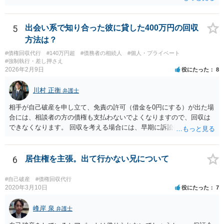
の従業員等が受け取ることで送達完了となり、裁判手続を開始できる
可能性があります。 諦めずに追及を続けることで回収に至ることはま
まあるため、少額訴訟につき前向きに検討して良いかと思います。
5
出会い系で知り合った彼に貸した400万円の回収
方法は？
#債権回収代行
#140万円超
#債務者の相続人
#個人・プライベート
#強制執行・差し押さえ
2026年2月9日
役にたった
8
川村 正衡
弁護士
相手が自己破産を申し立て、免責の許可（借金を0円にする）が出た場
合には、相談者の方の債権も支払わないでよくなりますので、回収は
できなくなります。 回収を考える場合には、早期に訴訟提起などを進
めた方が良いと思います。
6
居住権を主張。出て行かない兄について
#自己破産
#債権回収代行
2020年3月10日
役にたった
7
峰岸 泉
弁護士