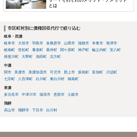
とは
市区町村別に債権回収代行で絞り込む
岐阜・西濃
岐阜市
大垣市
羽島市
各務原市
山県市
瑞穂市
本巣市
海津市
岐南町
笠松町
養老町
垂井町
関ケ原町
神戸町
輪之内町
安八町
揖斐川町
大野町
池田町
北方町
中濃
関市
美濃市
美濃加茂市
可児市
郡上市
坂祝町
富加町
川辺町
七宗町
八百津町
白川町
東白川村
御嵩町
東濃
多治見市
中津川市
瑞浪市
恵那市
土岐市
飛騨
高山市
飛騨市
下呂市
白川村