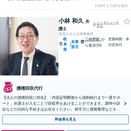
13件中 1-13件を表示
小林 和久
弁
インタビューを
見る
護士
清流のまち法律事務所
岐
三柿野駅
か
営業時間：本
各務
阜
|
日定休日
ら徒歩3分
原市
県
債権回収代行
【法人の債権回収に特化】「内容証明郵便から強制執行まで一貫サポ
ート」弁護士が入ることで回収率をあげることができます。調停や訴
訟などの法的な手続きはお任せください。相手方に債務整理などされ
る前にお早めにご相談を！【夜間相談可（要相談）】
料金表を見る