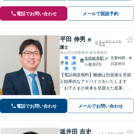
電話でお問い合わせ
メールで面談予約
平田 伸男
弁
インタビューを
見る
護士
旭合同法律事務所 岐阜事務所
岐
岐
名鉄岐阜駅
か
営業時間：本
阜
阜
|
日定休日
ら徒歩2分
県
市
【電話相談無料】離婚は別居後を見据
え効果的なアドバイスをいたします
「お子さまの未来を見据えた提案」遺
産分割協議・調停は、ぜひ私にご相談
ください【岐阜駅3分】他業種との連携
電話でお問い合わせ
メールでお問い合わせ
で不動産トラブルを回避【休日・夜間
面談可】【ビデオ面談あり】
坂井田 吉史
インタビューを