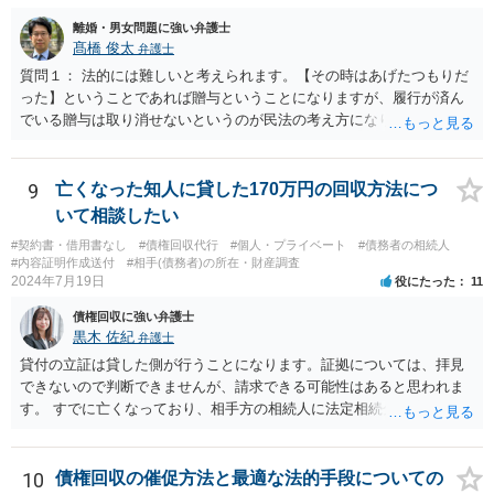
離婚・男女問題に強い弁護士
髙橋 俊太
弁護士
質問１： 法的には難しいと考えられます。【その時はあげたつもりだ
った】ということであれば贈与ということになりますが、履行が済ん
でいる贈与は取り消せないというのが民法の考え方になります。（な
お、貴方のケースの場合、不法原因給付云々は、贈与でなくて貸付で
あった場合に意味が生じる議論だと思われます。） 質問２： 調停申立
てをすること自体は可能ですが、相手方が調停に出席して話し合いに
9
亡くなった知人に貸した170万円の回収方法につ
よる解決に応じない限り、実効性はほとんどないと思われます。 質問
いて相談したい
３： 仮に裁判になったとしても、口論中の発言で合意成立が認定され
#契約書・借用書なし
#債権回収代行
#個人・プライベート
#債務者の相続人
ることは考え難いと思われます。
#内容証明作成送付
#相手(債務者)の所在・財産調査
2024年7月19日
役にたった
11
債権回収に強い弁護士
黒木 佐紀
弁護士
貸付の立証は貸した側が行うことになります。証拠については、拝見
できないので判断できませんが、請求できる可能性はあると思われま
す。 すでに亡くなっており、相手方の相続人に法定相続分に応じて請
求していくことになりますが、相続人が相続放棄すると請求すること
が難しくなります。 お早めに相続人に請求していくか、それが難しい
場合は、弁護士に相談されるのがよろしいかと思います。
10
債権回収の催促方法と最適な法的手段についての