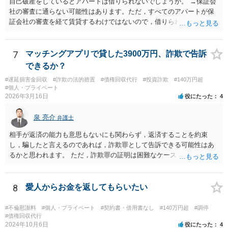
自己破産をしているとアパートは借りられないでしょうか。 →保証会
社の審査に通らない可能性はあります。ただ，すべてのアパートが保
証会社の審査を経て賃貸するわけではないので，借りられないという
わけではないと思います。 違約金なども兄に請求できますか？又その
違約金を給料から直接回収出来ますか？ →立退き期限以降の分につい
て賠償金を請求することもできます。判決をとって，勤務先も判って
7
マッチングアプリで貸した3900万円、詐欺で告訴
いれば給料を差し押さえることによって回収することができます。
できるか？
#遅延損害金回収
#詐欺の法的措置
#債権回収代行
#投資詐欺
#140万円超
#個人・プライベート
2026年3月16日
役にたった
4
泉 亮介
弁護士
相手が返済の能力も意思もないにも関わらず，返済することを約束
し，騙したと言えるのであれば，詐欺罪として告訴できる可能性はあ
るかと思われます。 ただ，詐欺罪の証明は困難なケースも多く，民事
上での返済請求，返還訴訟を検討された方が良いかと思われます。
8
愛人からお金を返してもらいたい
#不倫慰謝料
#個人・プライベート
#契約書・借用書なし
#140万円超
#調停
#債権回収代行
2024年10月6日
役にたった
4