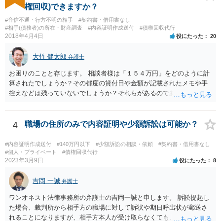
権回収)できますか？
#音信不通・行方不明の相手
#契約書・借用書なし
#相手(債務者)の所在・財産調査
#内容証明作成送付
#債権回収代行
2018年4月4日
役にたった
20
大竹 健太郎
弁護士
お困りのことと存じます。 相談者様は「１５４万円」をどのように計
算されたでしょうか？その都度の貸付日や金額が記載されたメモや手
控えなどは残っていないでしょうか？それらがあるのであればメール
と共に証拠として用いることが可能です。メールについては内容次第
です。 彼の住所については住民票上の住所であれば調査することは可
能です。 弁護士に依頼した際の費用にいては現在弁護士費用が自由化
4
職場の住所のみで内容証明や少額訴訟は可能か？
されており法律事務所によって異なりますので、あくまで目安となり
ますが、交渉を依頼すると①着手金が請求額×8％or10万円の高い方、
#内容証明作成送付
#140万円以下
#少額訴訟の相談・依頼
#契約書・借用書なし
②成功報酬が16％、③実費というところでしょうか。法律事務所によ
#個人・プライベート
#債権回収代行
2023年3月9日
役にたった
8
っては別途日当を請求するところもあると思います。 勝訴の見込みや
回収の見込み、私にご依頼いただいた場合の費用については、詳細を
吉岡 一誠
お伺いできればお伝えさせていただきますので、宜しければ、個別に
弁護士
ご連絡頂けますと幸いです。 宜しくお願い致します。
ワンオネスト法律事務所の弁護士の吉岡一誠と申します。 訴訟提起し
た場合、裁判所から相手方の職場に対して訴状や期日呼出状が郵送さ
れることになりますが、相手方本人が受け取らなくても、勤務先の他