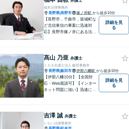
弁護士
福本法律事務所
長野県
長野市
篠ノ井駅
から徒歩10分
|
【長野市，千曲市，坂城町な
詳細を見
ど北信東信の事案に迅速対
る
応】長野市篠ノ井にある法律
事務所です。離婚・相続・土
地建物・債権回収・交通事
故・刑事事件などでお困りの
髙山 乃亜
方は是非ご相談ください。迅
弁護士
速に対応いたします。
ミカタ弁護士法人 飯田事務所
長野県
飯田市
伊那八幡駅
から徒歩10分
|
【伊那八幡10分】【全国対
詳細を見
応・Web面談可】【インター
る
ネット問題に強い】迅速に対
応し、依頼者さまの平穏な生
活をいち早く取り戻すサポー
トをさせていただきます。ど
吉澤 誠
のようなことでも、お気軽に
弁護士
ご相談ください。
いちい法律事務所
長野県
松本市
|