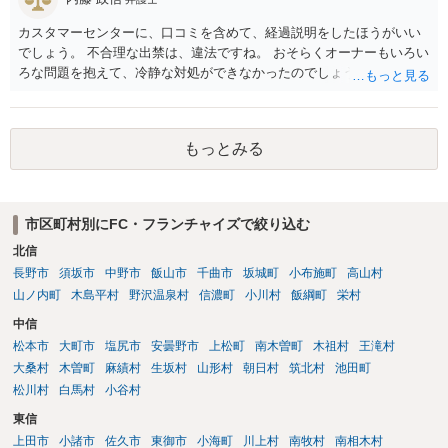
カスタマーセンターに、口コミを含めて、経過説明をしたほうがいい
でしょう。 不合理な出禁は、違法ですね。 おそらくオーナーもいろい
ろな問題を抱えて、冷静な対処ができなかったのでしょう。
もっとみる
市区町村別にFC・フランチャイズで絞り込む
北信
長野市
須坂市
中野市
飯山市
千曲市
坂城町
小布施町
高山村
山ノ内町
木島平村
野沢温泉村
信濃町
小川村
飯綱町
栄村
中信
松本市
大町市
塩尻市
安曇野市
上松町
南木曽町
木祖村
王滝村
大桑村
木曽町
麻績村
生坂村
山形村
朝日村
筑北村
池田町
松川村
白馬村
小谷村
東信
上田市
小諸市
佐久市
東御市
小海町
川上村
南牧村
南相木村