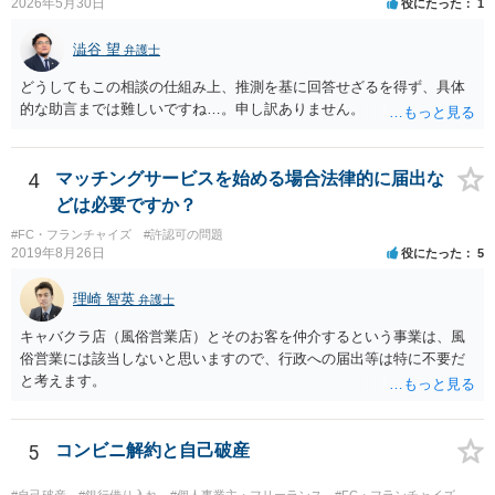
2026年5月30日
役にたった
1
澁谷 望
弁護士
どうしてもこの相談の仕組み上、推測を基に回答せざるを得ず、具体
的な助言までは難しいですね…。申し訳ありません。
4
マッチングサービスを始める場合法律的に届出な
どは必要ですか？
#FC・フランチャイズ
#許認可の問題
2019年8月26日
役にたった
5
理崎 智英
弁護士
キャバクラ店（風俗営業店）とそのお客を仲介するという事業は、風
俗営業には該当しないと思いますので、行政への届出等は特に不要だ
と考えます。
5
コンビニ解約と自己破産