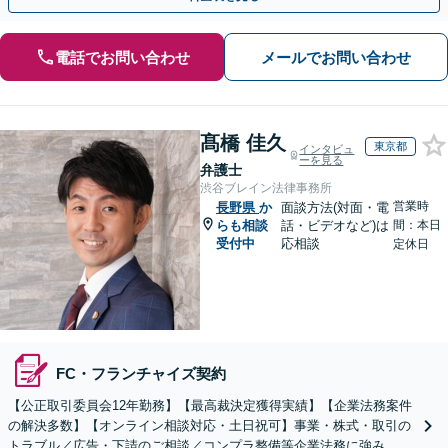
電話でお問い合わせ
メールでお問い合わせ
髙橋 佳久
東京都
インタビュ
ーを見る
弁護士
渋谷ブレイン法律事務所
営業時
長野県
か
面談方法(対面・電
らも相談
話・ビデオなど)は
間：本日
受付中
応相談
定休日
FC・フランチャイズ契約
【公正取引委員会12年勤務】【最高裁決定獲得実績】【企業法務案件
の解決多数】【オンライン相談対応・土日祝可】事業・株式・取引の
トラブル／広告・下請のご相談／コンプラ整備等企業法務に強み。株