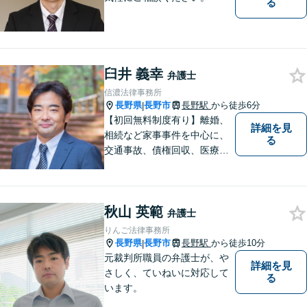
る
臼井 義幸
弁護士
信濃法律事務所
長野県
長野市
長野駅
から徒歩6分
|
【初回無料制度有り】離婚、
詳細を見
相続など家事事件を中心に、
る
交通事故、債権回収、医療過
誤、国際案件などを取り扱っ
ています。
秋山 英範
弁護士
りんご法律事務所
長野県
長野市
長野駅
から徒歩10分
|
元裁判所職員の弁護士が、や
詳細を見
さしく、ていねいに対応して
る
います。