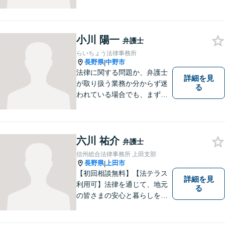
るアドバイスもご提供いたし
ます。そのために、常日頃か
ら弁護士へ事前に法律相談を
する癖をつけることを勧めて
小川 陽一
弁護士
おります。早期相談が早期解
らいちょう法律事務所
決に繋がりますのでお気軽に
長野県
中野市
|
ご相談ください。
法律に関する問題か、弁護士
詳細を見
が取り扱う業務か分からず迷
る
われている場合でも、まずは
ご連絡ください。正確な見通
しと解決方針が立てられま
す。
六川 祐介
弁護士
信州総合法律事務所 上田支部
長野県
上田市
|
【初回相談無料】【法テラス
詳細を見
利用可】法律を通じて、地元
る
の皆さまの安心と暮らしを全
力でサポートいたします！お
一人で抱え込まず、まずはあ