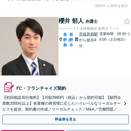
30件中 1-30件を表示
櫻井 郁人
弁護士
ベリーベスト法律事務所 長野オフィス
市役所前駅
営業時間：09:30~1
長
長
8:00（土日祝日）
野
野
から徒歩4
|
県
市
分
FC・フランチャイズ契約
【初回相談30分無料】【月額3980円（税込）から契約可能】【顧問企
業数2000社以上】各業種の商習慣に応じたハイレベルなリーガルサー
ビスを提供。契約書の作成／リーガルチェック／M&A／労働問題／知
的財産等、お任せください【他士業連携可能】
料金表を見る