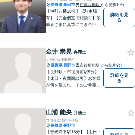
長野県
飯田市
伊那八幡駅
から徒歩10分
|
【伊那八幡10分】【駐車場
詳細を見
有】【完全個室で相談可】依
る
頼者さまに真摯に向き合い、
被害者の方のことも十分考慮
した上で事件を解決していき
ます。当事務所の対象エリア
金井 崇晃
は日本全国です。 遠方の方は
弁護士
Web面談や電話でのご連絡が
ながの法律事務所
可能です。
長野県
長野市
市役所前駅
から徒歩9分
|
【長野駅・市役所前駅9分】
詳細を見
【休日・夜間面談可】お客様
る
が何を望まれ、そのご希望を
実現するためにどのような方
法が最適かを常に考えなが
ら、一つひとつの案件に向き
山浦 能央
合っています。 できる限り負
弁護士
担を軽減し、スピーディーな
竹内喜宜法律事務所
解決を目指すことを信条とし
長野県
長野市
|
ています。
【善光寺下駅15分】【土日・