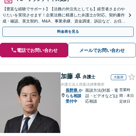
【豊富な経験でサポート】【法務の外注先としても】経営者さまのや
りたいを実現させます！企業法務に精通した弁護士が対応。契約書作
成・確認、英文契約、M&A、事業承継、資金調達、訴訟など、お任せ
ください【複数の顧問契約プランあり】【英語対応】
料金表を見る
電話でお問い合わせ
メールでお問い合わせ
加藤 卓
弁護士
大阪府
弁護士法人啓葉法律事務所
営業時
長野県
か
面談方法(対面・電
らも相談
話・ビデオなど)は
間：本日
受付中
応相談
定休日