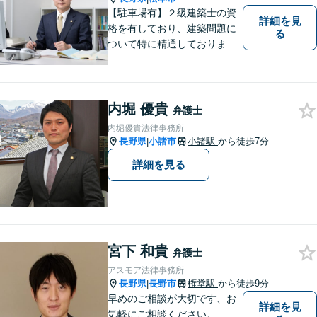
【駐車場有】２級建築士の資
詳細を見
格を有しており、建築問題に
る
ついて特に精通しておりま
す。ご依頼者さまとの信頼関
係を大切にし、迅速・丁寧な
対応を心がけております。お
忙しい方もお気軽にご相談く
内堀 優貴
弁護士
ださい。
内堀優貴法律事務所
長野県
小諸市
小諸駅
から徒歩7分
|
詳細を見る
宮下 和貴
弁護士
アスモア法律事務所
長野県
長野市
権堂駅
から徒歩9分
|
早めのご相談が大切です、お
詳細を見
気軽にご相談ください。