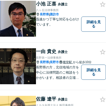
小池 正喜
弁護士
八ヶ岳法律事務所
長野県
諏訪市
|
迅速かつ丁寧な対応を心がけ
詳細を見
ています。
る
一由 貴史
弁護士
長野第一法律事務所
長野県
長野市
権堂駅
から徒歩10分
|
長野県の方，北信地域の方を
詳細を見
中心に法律問題のご相談をう
る
かがいます。相談者の立場を
尊重し，かつ，客観的なアド
バイスをいたします。
佐藤 遼平
弁護士
ミカタ弁護士法人 飯田事務所