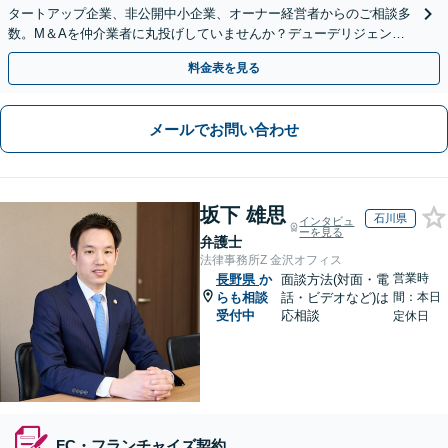
タートアップ企業、非公開中小企業、オーナー経営者からのご相談多
数。M＆Aを仲介業者に丸投げしていませんか？デューデリジェンス
や契約書作成・交渉はお任せください【初回無料】
料金表を見る
メールでお問い合わせ
坂下 雄思
石川県
インタビュ
ーを見る
弁護士
法律事務所Z 金沢オフィス
営業時
長野県
か
面談方法(対面・電
らも相談
話・ビデオなど)は
間：本日
受付中
応相談
定休日
FC・フランチャイズ契約