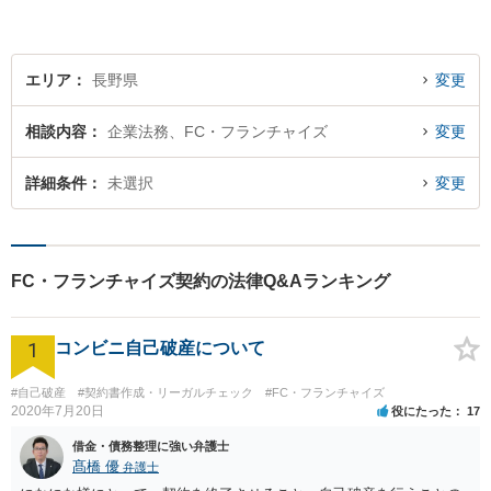
添い、より良い選択ができる
よう全力を尽くします。【法
テラス利用可】
エリア
長野県
変更
相談内容
企業法務、FC・フランチャイズ
変更
詳細条件
未選択
変更
FC・フランチャイズ契約の法律Q&Aランキング
1
コンビニ自己破産について
#自己破産
#契約書作成・リーガルチェック
#FC・フランチャイズ
2020年7月20日
役にたった
17
借金・債務整理に強い弁護士
髙橋 優
弁護士