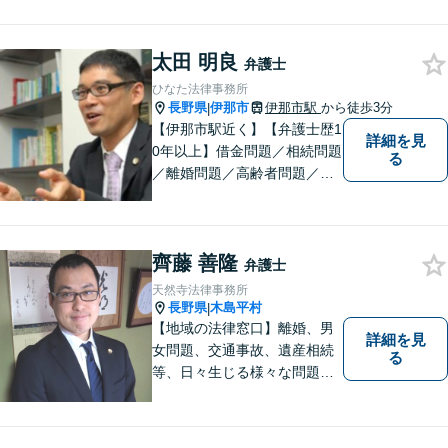
太田 明良
弁護士
ひなた法律事務所
長野県
伊那市
伊那市駅
から徒歩3分
|
【伊那市駅近く】【弁護士歴1
詳細を見
0年以上】借金問題／相続問題
る
／離婚問題／高齢者問題／相
続問題／環境問題／企業法務
など、幅広い法律トラブルの
ご相談を承ります。【地域に
齊藤 善隆
根ざした弁護士】もし何かお
弁護士
困りな事がございましたらお
天然寺法律事務所
気軽にご相談ください。
長野県
木島平村
|
【地域の法律窓口】離婚、男
詳細を見
女問題、交通事故、遺産相続
る
等、日々生じる様々な問題に
ついて、相談者の悩みを一緒
に考え、適切な解決を図りま
す。