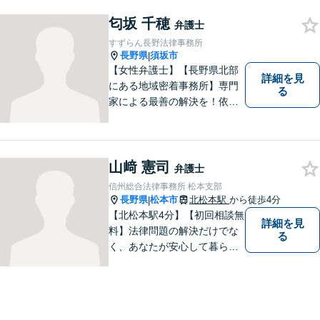
なたのお悩みをお聞かせくだ
さい。どのようなご相談でも
匂坂 千穂
弁護士
真摯に向き合い、解決まで全
すずらん長野法律事務所
力で伴走します。【地域密着
長野県
須坂市
|
型の法律事務所】
【女性弁護士】【長野県北部
詳細を見
にある地域密着事務所】専門
る
家による最善の解決を！依頼
者の笑顔を取り戻すため、迅
速かつ丁寧なリーガルサービ
スをご提供します。
山﨑 憲司
弁護士
信州総合法律事務所 松本支部
長野県
松本市
北松本駅
から徒歩4分
|
【北松本駅4分】【初回相談無
詳細を見
料】法律問題の解決だけでな
る
く、あなたが安心して暮らせ
る「その先の未来」も一緒に
考えてサポートいたします。
一人で悩まずにお話をお聞か
せください。お気持ちに寄り