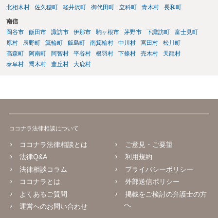
北相木村
佐久穂町
軽井沢町
御代田町
立科町
青木村
長和町
南信
岡谷市
飯田市
諏訪市
伊那市
駒ヶ根市
茅野市
下諏訪町
富士見町
原村
辰野町
箕輪町
飯島町
南箕輪村
中川村
宮田村
松川町
高森町
阿南町
阿智村
平谷村
根羽村
下條村
売木村
天龍村
泰阜村
喬木村
豊丘村
大鹿村
ココナラ法律相談について
ココナラ法律相談とは
ご意見・ご要望
法律Q&A
利用規約
法律相談コラム
プライバシーポリシー
ココナラとは
外部送信ポリシー
よくあるご質問
掲載をご検討の弁護士の方
へ
運営へのお問い合わせ