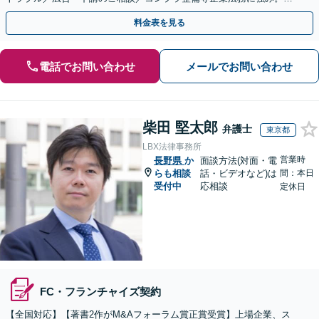
式の相続／誹謗中傷対策／不動産問題まで幅広く対応！
料金表を見る
電話でお問い合わせ
メールでお問い合わせ
柴田 堅太郎
弁護士
東京都
LBX法律事務所
営業時
長野県
か
面談方法(対面・電
らも相談
話・ビデオなど)は
間：本日
受付中
応相談
定休日
FC・フランチャイズ契約
【全国対応】【著書2作がM&Aフォーラム賞正賞受賞】上場企業、ス