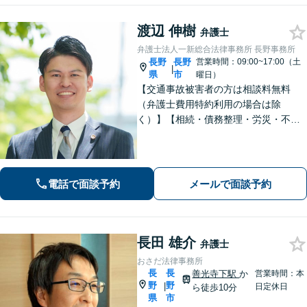
渡辺 伸樹
弁護士
弁護士法人一新総合法律事務所 長野事務所
長野
長野
営業時間：09:00~17:00（土
|
県
市
曜日）
【交通事故被害者の方は相談料無料
（弁護士費用特約利用の場合は除
く）】【相続・債務整理・労災・不貞
慰謝料は相談料初回無料】長野県庁前
の法律事務所です。弁護士との相談が
初めての方でも安心してご相談いただ
けます。お気軽にお問い合わせくださ
電話で面談予約
メールで面談予約
い。
長田 雄介
弁護士
おさだ法律事務所
長
長
善光寺下駅
か
営業時間：本
野
野
|
日定休日
ら徒歩10分
県
市