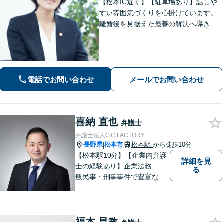
【松本IC近く】【駐車場あり】話しや
すい雰囲気づくりを心掛けています。
離婚後を見据えた最善の解決へ導きま
す。熟年離婚・財産分与の解決多数。
相続は財産調査から調停・審判までサ
ポート「疎遠になっている相続人や前
妻のお子さんとの交渉可」
電話でお問い合わせ
メールでお問い合わせ
喜納 直也
弁護士
弁護士法人G.C FACTORY
長野県
松本市
松本駅
から徒歩10分
|
【松本駅10分】【企業内弁護
詳細を見
士の経験あり】企業法務・一
る
般民事・刑事事件で豊富な実
績あり。「依頼をして良かっ
た。」と言っていただけるよ
うなリーガルサービスをご提
福本 昌教
供します。