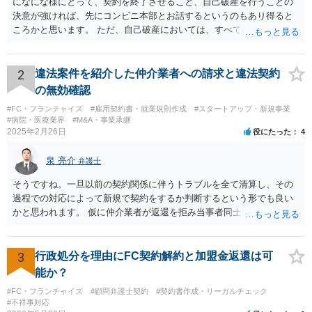
になにな様にとって、契約を終了させること、自己破産を行うことの
決意が強ければ、先にコンビニ本部とお話するというのもあり得ると
ころかと思います。 ただ、自己破産においては、すべての債権者を公
平に扱う必要がある為保証人がついている借入についても別異に取り
扱うことが出来ないという点や財産の移転内容や時期によっては取り
戻す必要が出てくる等一定のリスクもございますので、もし契約を継
2
違法案件を紹介した仲介業者への請求と違法契約
続するという選択肢がおありであれば、先に自己破産の相談というの
の無効確認
が適切かと思われます。 契約解約のご意思が固いところであれば、リ
#FC・フランチャイズ
#雇用契約書・就業規則作成
#スタートアップ・新規事業
スクを踏まえて進むしかないかと思いますので、本部との話が先であ
#病院・医療業界
#M&A・事業承継
っても問題ないかと思います。
2025年2月26日
役にたった
4
泉 亮介
弁護士
そうですね。一旦以前の契約関係に伴うトラブルを全て清算し、その
過程での対応によって新規で契約をするか判断するという形でも良い
かと思われます。 仮に仲介業者が返還を拒み当事者同士での解決が困
難となった場合は個別に弁護士に相談されると良いでしょう。
3
行政処分を理由にFC契約解約と加盟金返還は可
能か？
#FC・フランチャイズ
#顧問弁護士契約
#契約書作成・リーガルチェック
#不祥事対応