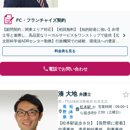
FC・フランチャイズ契約
【顧問契約：関東エリア対応】【初回無料】【知的財産に強い】弁理
士等と連携し、高品質なリーガルサービスをワンストップで提供【元
文部科学省ADRセンター勤務】行政機関での経験、環境法への豊富な
知識を活かし、事業者さまの抱える問題を解決へ導きます
料金表を見る
電話でお問い合わせ
湊 大地
弁護士
虎ノ門法律経済事務所 松本支店
長
松
松本駅
か
営業時間：09:00~1
野
本
|
2:00（土曜日）
ら徒歩8分
県
市
【松本駅徒歩８分】【長野県に密着】
交通事故、遺産相続事件、刑事事件、