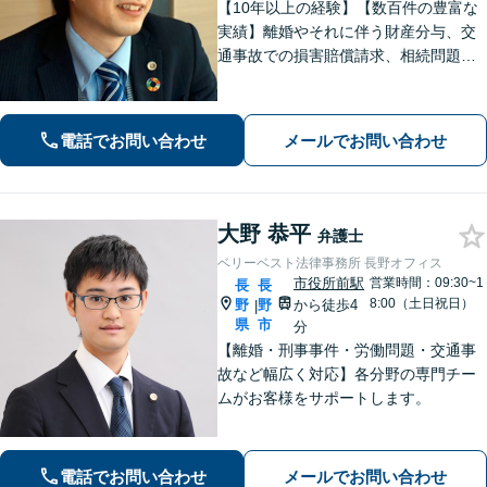
【10年以上の経験】【数百件の豊富な
実績】離婚やそれに伴う財産分与、交
通事故での損害賠償請求、相続問題な
ど幅広い依頼に対応。事務員もベテラ
ンで経験豊富。プライバシーも安心の
戸建て事務所です。【休日・夜間相談
電話でお問い合わせ
メールでお問い合わせ
可】
大野 恭平
弁護士
ベリーベスト法律事務所 長野オフィス
市役所前駅
営業時間：09:30~1
長
長
8:00（土日祝日）
野
野
から徒歩4
|
県
市
分
【離婚・刑事事件・労働問題・交通事
故など幅広く対応】各分野の専門チー
ムがお客様をサポートします。
電話でお問い合わせ
メールでお問い合わせ