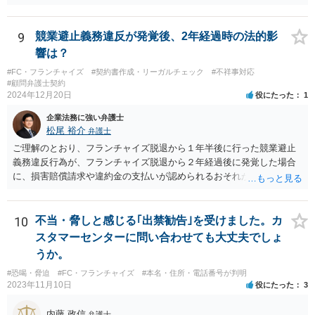
つかれたということでしょうか。 詐欺の方が立証レベルは高いです
思います。
ね。
9
競業避止義務違反が発覚後、2年経過時の法的影
響は？
#FC・フランチャイズ
#契約書作成・リーガルチェック
#不祥事対応
#顧問弁護士契約
2024年12月20日
役にたった
1
企業法務に強い弁護士
松尾 裕介
弁護士
ご理解のとおり、フランチャイズ脱退から１年半後に行った競業避止
義務違反行為が、フランチャイズ脱退から２年経過後に発覚した場合
に、損害賠償請求や違約金の支払いが認められるおそれがあると考え
られます。
10
不当・脅しと感じる｢出禁勧告｣を受けました。カ
スタマーセンターに問い合わせても大丈夫でしょ
うか。
#恐喝・脅迫
#FC・フランチャイズ
#本名・住所・電話番号が判明
2023年11月10日
役にたった
3
内藤 政信
弁護士