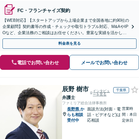
FC・フランチャイズ契約
【WEB対応】【スタートアップから上場企業まで全国各地に約90社の
企業顧問】契約書等の作成・チェックや取引トラブル対応、M&AやIP
Oなど、企業法務のご相談はお任せください。豊富な実績を活かし的
確に対応を進めてまいります。
料金表を見る
電話でお問い合わせ
メールでお問い合わせ
辰野 樹市
千葉県
インタビュ
ーを見る
弁護士
ファミリア総合法律事務所
営業時
長野県
か
面談方法(対面・電
らも相談
話・ビデオなど)は
間：本日
受付中
応相談
定休日