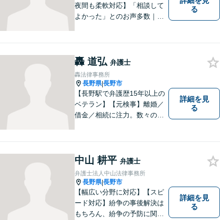
詳細を見
夜間も柔軟対応】「相談して
る
よかった」とのお声多数｜交
通事故・相続・企業法務など
幅広く対応。話しやすい弁護
士が親身にサポートします。
どんな小さなお悩みでも、ま
轟 道弘
弁護士
ずはお気軽にご相談くださ
轟法律事務所
い。【完全個室で相談】
長野県
長野市
|
【長野駅で弁護歴15年以上の
詳細を見
ベテラン】【元検事】離婚／
る
借金／相続に注力。数々の実
績を挙げてきた弁護士が、お
一人おひとりに寄り添い、皆
様の権利を守ります。社会情
勢に合わせ、日々知見をアッ
中山 耕平
弁護士
プデートしながら事件に取り
弁護士法人中山法律事務所
組みます！【駐車場有】
長野県
長野市
|
【幅広い分野に対応】【スピ
詳細を見
ード対応】紛争の事後解決は
る
もちろん、紛争の予防に関す