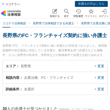
弁護士の方はこちら
ココナラへ
投稿する
探す
閲覧履歴
マイリスト
ログイン
ココナラ法律相談
長野県で法律相談できる弁護士
長野県で企業法務に
長野県のFC・フランチャイズ契約に強い弁護士
長野県でFC・フランチャイズ契約に強い弁護士が30名見つかりました。初回面
談無料や休日面談に対応している弁護士、解決事例を持つ弁護士なども掲載
中。さらに長野市や松本市、伊那市などの地域条件で弁護士を絞り込めます。
企業法務に関係する顧問弁護士契約や契約書作成・リーガルチェック、雇用契
約書・就業規則作成等の細かな分野での絞り込み検索もでき便利です。特にベ
エリア
長野県
変更
リーベスト法律事務所 長野オフィスの櫻井 郁人弁護士やミカタ弁護士法人 飯
田事務所の下平 学弁護士、虎ノ門法律経済事務所 松本支店の湊 大地弁護士の
相談内容
企業法務、FC・フランチャイズ
変更
プロフィール情報や弁護士費用、強みなどが注目されています。『長野県で土
日や夜間に発生したFC・フランチャイズ契約のトラブルを今すぐに弁護士に相
談したい』『FC・フランチャイズ契約のトラブル解決の実績豊富な近くの弁護
詳細条件
未選択
変更
士を検索したい』『初回相談無料でFC・フランチャイズ契約を法律相談できる
長野県内の弁護士に相談予約したい』などでお困りの相談者さんにおすすめで
す。
30
人の弁護士が見つかりました
(検索結果について詳しくは
こちら
)