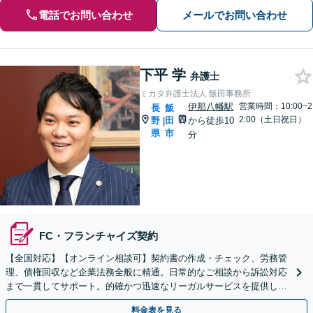
電話でお問い合わせ
メールでお問い合わせ
下平 学
弁護士
ミカタ弁護士法人 飯田事務所
伊那八幡駅
営業時間：10:00~2
長
飯
2:00（土日祝日）
野
田
から徒歩10
|
県
市
分
FC・フランチャイズ契約
【全国対応】【オンライン相談可】契約書の作成・チェック、労務管
理、債権回収など企業法務全般に精通。日常的なご相談から訴訟対応
まで一貫してサポート。的確かつ迅速なリーガルサービスを提供しま
す。【初回相談無料】【休日・夜間相談可】
料金表を見る