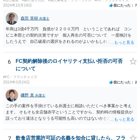
#自己破産
#銀行借り入れ
#個人事業主・フリーランス
#FC・フランチャイズ
2024年10月19日
役にたった
7
森田 英樹
弁護士
年商は1億4千万円 負債が２２００万円 ということであれば コン
ビニ本部との契約次第ですが 個人再生の可否について 一度検討を
したうえで 自己破産の選択をされるのがよいかもしれません。 ネッ
トで 直接勧誘することは できません。 貴殿から ご連絡があれ
ば 対応が可能な案件だと存じます。 早急に 弁護士に相談されるの
が良いケースです。
6
FC契約解除後のロイヤリティ支払い拒否の可否
について
#FC・フランチャイズ
2024年3月24日
役にたった
2
磯野 真
弁護士
この手の案件を手掛けている弁護士に相談いただくべき事案かと考え
ます。 そもそも全店舗赤字ということですから、契約時の情報提供が
誤っており違法となりうる可能性も高いのではないかと思われます。
解除後の期間分のロイヤリティの請求を退け、場合によっては、こち
らから本部に対して請求をしていくことも検討すべきかと考えます。
7
飲食店営業許可証の名義を知合に貸したら、フラ