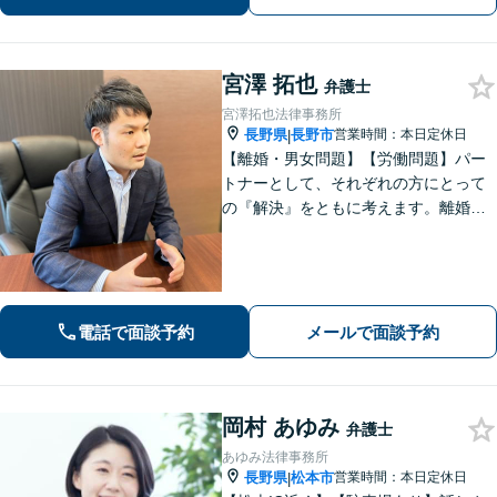
宮澤 拓也
弁護士
宮澤拓也法律事務所
長野県
長野市
営業時間：本日定休日
|
【離婚・男女問題】【労働問題】パー
トナーとして、それぞれの方にとって
の『解決』をともに考えます。離婚・
男女問題、労働問題に注力しておりま
す。
電話で面談予約
メールで面談予約
岡村 あゆみ
弁護士
あゆみ法律事務所
長野県
松本市
営業時間：本日定休日
|