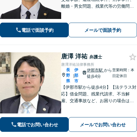
離婚・男女問題、残業代等の労働問題
等の個人の法律問題や企業法務まで、
法的トラブルを解決、予防すべく、依
頼者様と共に歩みます。お一人で悩ま
電話で面談予約
メールで面談予約
ず是非ご相談ください。
唐澤 洋祐
弁護士
唐澤洋祐法律事務所
長
伊
伊那市駅
から
営業時間：本
野
那
|
日定休日
徒歩4分
県
市
【伊那市駅から徒歩4分】【法テラス対
応】借金問題、残業代請求、不当解
雇、交通事故など、お困りの場合はす
ぐにご相談ください。【個人・企業対
応可能】弁護士が代理人として交渉し
ます!【秘密厳守】【破産管財人】
電話でお問い合わせ
メールでお問い合わせ