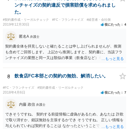
ンチャイズの契約違反で損害賠償を求められまし
た。
#契約書作成・リーガルチェック
#FC・フランチャイズ
#経営者・会社側
2019年12月30日
役にたった
4
匿名A
弁護士
契約書全体を拝見しないと確たることは申し上げられませんが、推測
も含めてご回答します。 上記から推測しますと、契約書に、当該フラ
ンチャイズの業態と同一又は類似の事業（飲食店など）を行ってはな
らない、という条項があるということでしょうか。そのような場合、
その条項には、単に行ってはならない、とだけ書いてある場合もあれ
ば、「自ら又は他人と共同で」行ってはならない、「他人に行わせる
8
飲食店FC本部との契約の無効、解消したい。
ことも同様」といった書き方がされている場合もあります。 上記のと
おり店の名義人になっているとすれば、知人と共同で、あるいは知人
#FC・フランチャイズ
#契約書作成・リーガルチェック
に行わせて、同一・類似の事業を行っている場合として、契約上の義
2018年4月6日
役にたった
7
務に違反していると解釈されるおそれはあり得ると思います（その場
合、運営方法や納税負担・収益分配などは、共同経営者内部の取り決
内藤 政信
弁護士
めに過ぎないという理解になります。）。 支払を求められている賠償
できそうですね。 契約する前提情報に虚偽があるため、あなたは 詐欺
金額にもよりますが、支払を拒絶した場合、契約の解除に繋がる可能
で取り消すか、錯誤無効を主張するかでき そうですね。 正しい情報を
性もありますので、支払や本部との交渉で話し合いがつかない場合
与えられていれば契約することは なかったということでしょう。 嘘を
は、契約書持参で弁護士に相談・交渉等の依頼を検討されてもよいと