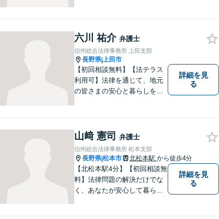
通事故・相続・企業法務など
幅広く対応。話しやすい弁護
士が親身にサポートします。
どんな小さなお悩みでも、ま
六川 祐介
弁護士
ずはお気軽にご相談くださ
信州総合法律事務所 上田支部
い。【完全個室で相談】
長野県
上田市
|
【初回相談無料】【法テラス
詳細を見
利用可】法律を通じて、地元
る
の皆さまの安心と暮らしを全
力でサポートいたします！お
一人で抱え込まず、まずはあ
なたのお悩みをお聞かせくだ
さい。どのようなご相談でも
山﨑 憲司
弁護士
真摯に向き合い、解決まで全
信州総合法律事務所 松本支部
力で伴走します。【地域密着
長野県
松本市
北松本駅
から徒歩4分
|
型の法律事務所】
【北松本駅4分】【初回相談無
詳細を見
料】法律問題の解決だけでな
る
く、あなたが安心して暮らせ
る「その先の未来」も一緒に
考えてサポートいたします。