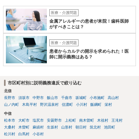
医療・介護問題
金属アレルギーの患者が来院！歯科医師
がすべきことは？
医療・介護問題
患者からカルテの開示を求められた！医
師に開示義務はある？
市区町村別に説明義務違反で絞り込む
北信
長野市
須坂市
中野市
飯山市
千曲市
坂城町
小布施町
高山村
山ノ内町
木島平村
野沢温泉村
信濃町
小川村
飯綱町
栄村
中信
松本市
大町市
塩尻市
安曇野市
上松町
南木曽町
木祖村
王滝村
大桑村
木曽町
麻績村
生坂村
山形村
朝日村
筑北村
池田町
松川村
白馬村
小谷村