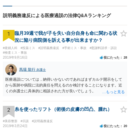
説明義務違反による医療過誤の法律Q&Aランキング
1
臨月39週で我が子を失い自分自身も命に関わる状
況に陥り病院側を訴える事が出来ますか？
#産婦人科
#投薬ミス
#説明義務違反
#手術ミス・事故
#慰謝料請求・訴訟
#検査ミス・事故
2019年9月16日
役にたった
28
馬場 龍行
弁護士
医療過誤については，納得いかないのであればまずカルテ開示をして
から医師や病院に法的責任を問えるのか検討することになります。近
くの弁護士に具体的に相談された方が良いでしょう。
2
糸を使ったリフト（術後の皮膚の凹凸、腫れ）
#美容整形
#示談
#説明義務違反
2019年3月24日
役にたった
20