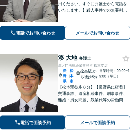
用ください。すぐに弁護士から電話を
いたします。】殺人事件での無罪判決
有り、法廷技術の研修多数参加、取調
べ拒否権を実現する会（ＲＡＩＳ）会
員、裁判員裁判対応可、夜間休日対応
電話でお問い合わせ
メールでお問い合わせ
可能、専用駐車場あり（無料）
湊 大地
弁護士
虎ノ門法律経済事務所 松本支店
長
松
松本駅
か
営業時間：09:00~1
野
本
|
9:00（平日）
ら徒歩8分
県
市
【松本駅徒歩８分】【長野県に密着】
交通事故、遺産相続事件、刑事事件、
離婚・男女問題、残業代等の労働問題
等の個人の法律問題や企業法務まで、
法的トラブルを解決、予防すべく、依
頼者様と共に歩みます。お一人で悩ま
電話で面談予約
メールで面談予約
ず是非ご相談ください。