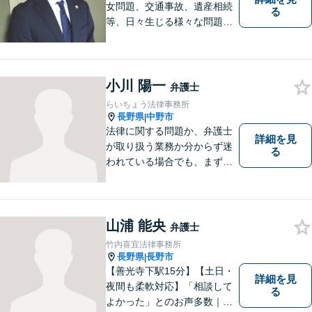
女問題、交通事故、遺産相続
る
等、日々生じる様々な問題に
ついて、相談者の悩みを一緒
に考え、適切な解決を図りま
す。
小川 陽一
弁護士
らいちょう法律事務所
長野県
中野市
|
法律に関する問題か、弁護士
詳細を見
が取り扱う業務か分からず迷
る
われている場合でも、まずは
ご連絡ください。正確な見通
しと解決方針が立てられま
す。
山浦 能央
弁護士
竹内喜宜法律事務所
長野県
長野市
|
【善光寺下駅15分】【土日・
詳細を見
夜間も柔軟対応】「相談して
る
よかった」とのお声多数｜交