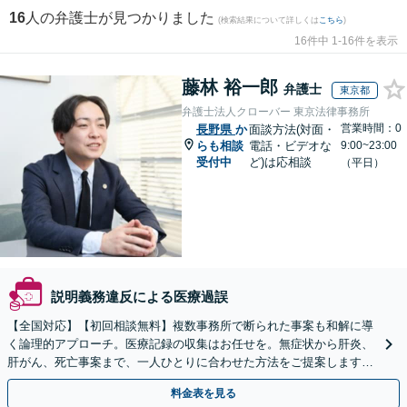
16
人の弁護士が見つかりました
(検索結果について詳しくは
こちら
)
16件中 1-16件を表示
藤林 裕一郎
弁護士
東京都
弁護士法人クローバー 東京法律事務所
営業時間：0
長野県
か
面談方法(対面・
らも相談
電話・ビデオな
9:00~23:00
受付中
ど)は応相談
（平日）
説明義務違反による医療過誤
【全国対応】【初回相談無料】複数事務所で断られた事案も和解に導
く論理的アプローチ。医療記録の収集はお任せを。無症状から肝炎、
肝がん、死亡事案まで、一人ひとりに合わせた方法をご提案します。
手続きの負担を減らし、権利を守ります。
料金表を見る