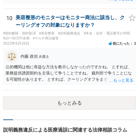
された誤飲事故に関する資料、搬送先の病院の医療記録、救急搬送さ
れているのであれば消防の記録等を調査してみなければ、裁判で勝て
る可能性があるかどうかまでは判断できません。これはどの介護事
10
美容整形のモニターはモニター商法に該当し、ク
故・医療事故でも同様です。 一度弁護士にご相談の上、まずは調査
ーリングオフの対象になりますか？
事件として依頼された方が良いと思います。
#契約解除・契約取消
#美容整形
#説明義務違反
#本名・住所・電話番号が判明
#10〜50万円未満
#マルチ商法被害
2023年9月26日
役にたった
3
内藤 政信
弁護士
公的機関は他に有益な方法を教示しなかったのですかね。 とすれば、
業務提供誘因契約を主張して争うことですね。 裁判所で争うことにな
る可能性があります。 とすれば、クーリングオフをまず実行すること
です。
もっとみる
説明義務違反による医療過誤に関連する法律相談コラム