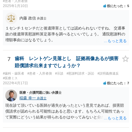
#患者・入所者側
2025年1月10日
役にたった
5
内藤 政信
弁護士
１センチ１センチだと後遺障害としては認められないですね。 交通事
故の後遺障害慰謝料算定基準を調べるといいでしょう。 通院慰謝料の
増額事由にはなるでしょう。
7
歯科 レントゲン見落とし 証拠画像あるが損害
賠償請求出来ますでしょうか？
#歯科・歯医者
#患者・入所者側
#示談
#慰謝料請求・訴訟
#説明義務違反
#医療ミス
2022年4月17日
役にたった
7
医療・介護問題に強い弁護士
稲森 幸一
弁護士
現在診て頂いている医師が過失があったという意見であれば、損害賠
償請求が認められる可能性はあると思います。もちろん可能性であっ
て実際にどういう結果が得られるかはやってみないと分かりません
が。 損害としては、その過失によって生じた症状の治療にかかった治
療費や精神的苦痛を受けた分の慰謝料や仕事に影響があれば休業損害