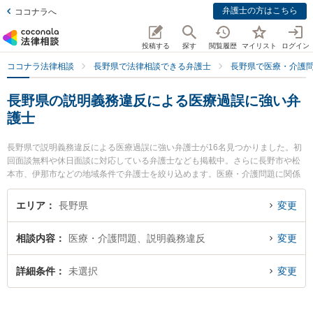
弁護士の方はこちら
ココナラへ
投稿する
探す
閲覧履歴
マイリスト
ログイン
ココナラ法律相談
長野県で法律相談できる弁護士
長野県で医療・介護
長野県の説明義務違反による医療過誤に強い弁
護士
長野県で説明義務違反による医療過誤に強い弁護士が16名見つかりました。初
回面談無料や休日面談に対応している弁護士なども掲載中。さらに長野市や松
本市、伊那市などの地域条件で弁護士を絞り込めます。医療・介護問題に関係
する歯科治療ミスや美容整形のトラブル、産婦人科の訴訟等の細かな分野での
絞り込み検索もでき便利です。特に宮澤拓也法律事務所の宮澤 拓也弁護士やお
エリア
長野県
変更
さだ法律事務所の長田 雄介弁護士、西村誠法律事務所の西村 誠弁護士のプロフ
ィール情報や弁護士費用、強みなどが注目されています。『長野県で土日や夜
相談内容
医療・介護問題、説明義務違反
変更
間に発生した説明義務違反による医療過誤のトラブルを今すぐに弁護士に相談
したい』『説明義務違反による医療過誤のトラブル解決の実績豊富な近くの弁
護士を検索したい』『初回相談無料で説明義務違反による医療過誤を法律相談
詳細条件
未選択
変更
できる長野県内の弁護士に相談予約したい』などでお困りの相談者さんにおす
すめです。