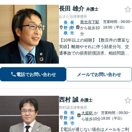
長田 雄介
弁護士
おさだ法律事務所
善光寺下駅
営業時間：09:00~
長
長
18:00（平日）
野
野
から徒歩10
|
県
市
分
【10年以上の経験】【数百件の豊富な
実績】離婚やそれに伴う財産分与、交
通事故での損害賠償請求、相続問題な
ど幅広い依頼に対応。事務員もベテラ
ンで経験豊富。プライバシーも安心の
戸建て事務所です。【休日・夜間相談
電話でお問い合わせ
メールでお問い合わせ
可】
西村 誠
弁護士
西村誠法律事務所
長
松
大庭駅
か
営業時間：09:00~
野
本
|
18:00（平日）
ら徒歩10分
県
市
【電話が通じない場合はメールをご利