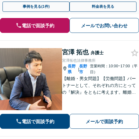
ドバイスで、納得のできるトラブルの解決を目指します。
事例を見る(1件)
料金表を見る
電話で面談予約
メールでお問い合わせ
宮澤 拓也
弁護士
宮澤拓也法律事務所
長野
長野
営業時間：10:00~17:00（平
|
県
市
日）
【離婚・男女問題】【労働問題】パー
トナーとして、それぞれの方にとって
の『解決』をともに考えます。離婚・
男女問題、労働問題に注力しておりま
す。
電話で面談予約
メールで面談予約