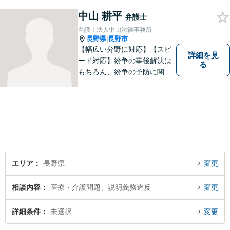
一人で悩まずにお話をお聞か
中山 耕平
せください。お気持ちに寄り
弁護士
添い、より良い選択ができる
弁護士法人中山法律事務所
よう全力を尽くします。【法
長野県
長野市
|
テラス利用可】
【幅広い分野に対応】【スピ
詳細を見
ード対応】紛争の事後解決は
る
もちろん、紛争の予防に関す
るアドバイスもご提供いたし
ます。そのために、常日頃か
ら弁護士へ事前に法律相談を
する癖をつけることを勧めて
おります。早期相談が早期解
決に繋がりますのでお気軽に
ご相談ください。
エリア
長野県
変更
相談内容
医療・介護問題、説明義務違反
変更
詳細条件
未選択
変更