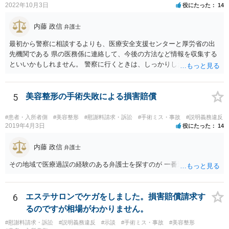
2022年10月3日
役にたった
14
内藤 政信
弁護士
最初から警察に相談するよりも、医療安全支援センターと厚労省の出
先機関である 県の医務係に連絡して、今後の方法など情報を収集する
といいかもしれません。 警察に行くときは、しっかりした被害届ある
いは告発状を作成、持参して、相談に行くといいでしょう。
5
美容整形の手術失敗による損害賠償
#患者・入所者側
#美容整形
#慰謝料請求・訴訟
#手術ミス・事故
#説明義務違反
2019年4月3日
役にたった
14
内藤 政信
弁護士
その地域で医療過誤の経験のある弁護士を探すのが 一番近道だね。
6
エステサロンでケガをしました。損害賠償請求す
るのですが相場がわかりません。
#慰謝料請求・訴訟
#説明義務違反
#示談
#手術ミス・事故
#美容整形