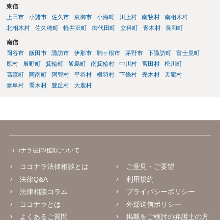
東信
上田市
小諸市
佐久市
東御市
小海町
川上村
南牧村
南相木村
北相木村
佐久穂町
軽井沢町
御代田町
立科町
青木村
長和町
南信
岡谷市
飯田市
諏訪市
伊那市
駒ヶ根市
茅野市
下諏訪町
富士見町
原村
辰野町
箕輪町
飯島町
南箕輪村
中川村
宮田村
松川町
高森町
阿南町
阿智村
平谷村
根羽村
下條村
売木村
天龍村
泰阜村
喬木村
豊丘村
大鹿村
ココナラ法律相談について
ココナラ法律相談とは
ご意見・ご要望
法律Q&A
利用規約
法律相談コラム
プライバシーポリシー
ココナラとは
外部送信ポリシー
よくあるご質問
掲載をご検討の弁護士の方