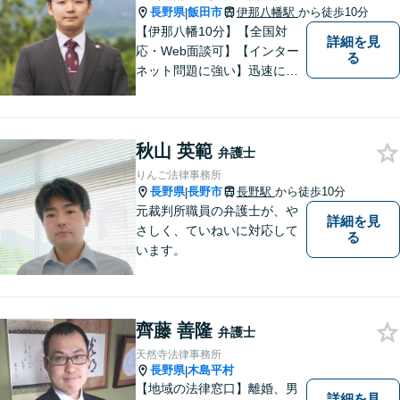
長野県
飯田市
伊那八幡駅
から徒歩10分
|
【伊那八幡10分】【全国対
詳細を見
応・Web面談可】【インター
る
ネット問題に強い】迅速に対
応し、依頼者さまの平穏な生
活をいち早く取り戻すサポー
トをさせていただきます。ど
秋山 英範
のようなことでも、お気軽に
弁護士
ご相談ください。
りんご法律事務所
長野県
長野市
長野駅
から徒歩10分
|
元裁判所職員の弁護士が、や
詳細を見
さしく、ていねいに対応して
る
います。
齊藤 善隆
弁護士
天然寺法律事務所
長野県
木島平村
|
【地域の法律窓口】離婚、男
詳細を見