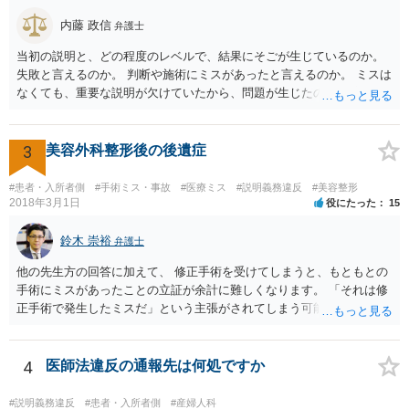
内藤 政信
弁護士
当初の説明と、どの程度のレベルで、結果にそごが生じているのか。
失敗と言えるのか。 判断や施術にミスがあったと言えるのか。 ミスは
なくても、重要な説明が欠けていたから、問題が生じたのか。 美容整
形にある程度通じてる弁護士を探せるかどうか。
3
美容外科整形後の後遺症
#患者・入所者側
#手術ミス・事故
#医療ミス
#説明義務違反
#美容整形
2018年3月1日
役にたった
15
鈴木 崇裕
弁護士
他の先生方の回答に加えて、 修正手術を受けてしまうと、もともとの
手術にミスがあったことの立証が余計に難しくなります。 「それは修
正手術で発生したミスだ」という主張がされてしまう可能性があるか
らです。 心身の苦痛はあるでしょうけれども、損害賠償請求などをご
検討なさっているのであれば、修正手術を受けるまえに弁護士に相談
して対応を決めることを強くお勧めいたします。
4
医師法違反の通報先は何処ですか
#説明義務違反
#患者・入所者側
#産婦人科