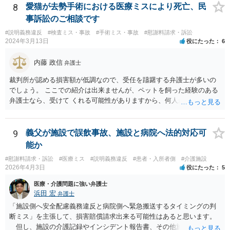
などが考えられます。 頑張ってください。
8
愛猫が去勢手術における医療ミスにより死亡、民
事訴訟のご相談です
#説明義務違反
#検査ミス・事故
#手術ミス・事故
#慰謝料請求・訴訟
2024年3月13日
役にたった
6
内藤 政信
弁護士
裁判所が認める損害額が低調なので、受任を躊躇する弁護士が多いの
でしょう。 ここでの紹介は出来ませんが、ペットを飼った経験のある
弁護士なら、受けて くれる可能性がありますから、何人か問い合わせ
してみることになるでしょう。
9
義父が施設で誤飲事故、施設と病院へ法的対応可
能か
#慰謝料請求・訴訟
#医療ミス
#説明義務違反
#患者・入所者側
#介護施設
2026年4月3日
役にたった
5
医療・介護問題に強い弁護士
浜田 宏
弁護士
「施設側へ安全配慮義務違反と病院側へ緊急搬送するタイミングの判
断ミス」を主張して、損害賠償請求出来る可能性はあると思います。
但し、施設の介護記録やインシデント報告書、その他施設内で作成