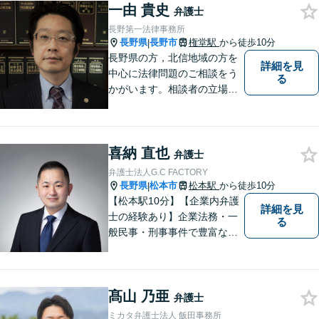
一由 貴史
弁護士
長野第一法律事務所
長野県
長野市
権堂駅
から徒歩10分
|
長野県の方，北信地域の方を
詳細を見
中心に法律問題のご相談をう
る
かがいます。相談者の立場を
尊重し，かつ，客観的なアド
バイスをいたします。
喜納 直也
弁護士
弁護士法人G.C FACTORY
長野県
松本市
松本駅
から徒歩10分
|
【松本駅10分】【企業内弁護
詳細を見
士の経験あり】企業法務・一
る
般民事・刑事事件で豊富な実
績あり。「依頼をして良かっ
た。」と言っていただけるよ
うなリーガルサービスをご提
髙山 乃亜
供します。
弁護士
ミカタ弁護士法人 飯田事務所