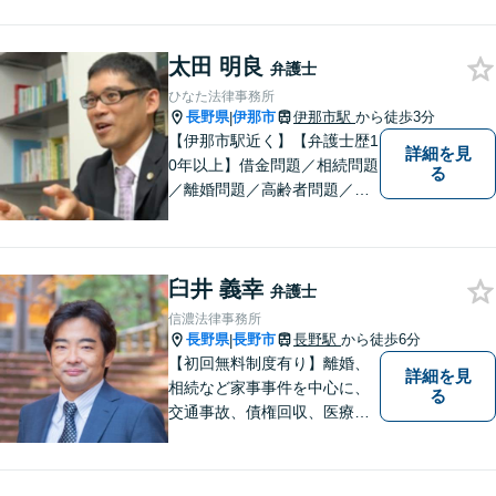
太田 明良
弁護士
ひなた法律事務所
長野県
伊那市
伊那市駅
から徒歩3分
|
【伊那市駅近く】【弁護士歴1
詳細を見
0年以上】借金問題／相続問題
る
／離婚問題／高齢者問題／相
続問題／環境問題／企業法務
など、幅広い法律トラブルの
ご相談を承ります。【地域に
臼井 義幸
根ざした弁護士】もし何かお
弁護士
困りな事がございましたらお
信濃法律事務所
気軽にご相談ください。
長野県
長野市
長野駅
から徒歩6分
|
【初回無料制度有り】離婚、
詳細を見
相続など家事事件を中心に、
る
交通事故、債権回収、医療過
誤、国際案件などを取り扱っ
ています。