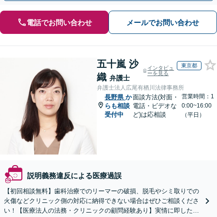
電話でお問い合わせ
メールでお問い合わせ
五十嵐 沙
東京都
インタビュ
ーを見る
織
弁護士
弁護士法人広尾有栖川法律事務所
営業時間：1
長野県
か
面談方法(対面・
らも相談
電話・ビデオな
0:00~16:00
受付中
ど)は応相談
（平日）
説明義務違反による医療過誤
【初回相談無料】歯科治療でのリーマーの破損、脱毛やシミ取りでの
火傷などクリニック側の対応に納得できない場合はぜひご相談くださ
い！【医療法人の法務・クリニックの顧問経験あり】実情に即したア