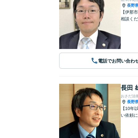
長野
【伊那市
相談くだ
電話でお問い合わ
長田 
おさだ法
長野
【10年
い依頼に