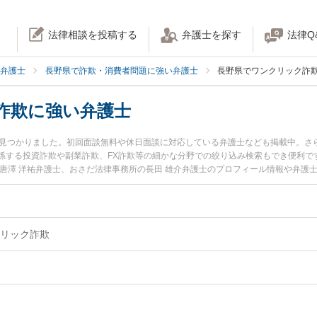
法律相談を投稿する
弁護士を探す
法律Q
弁護士
長野県で詐欺・消費者問題に強い弁護士
長野県でワンクリック詐
詐欺に強い弁護士
名見つかりました。初回面談無料や休日面談に対応している弁護士なども掲載中。さ
係する投資詐欺や副業詐欺、FX詐欺等の細かな分野での絞り込み検索もでき便利で
の唐澤 洋祐弁護士、おさだ法律事務所の長田 雄介弁護士のプロフィール情報や弁護
ラブルを今すぐに弁護士に相談したい』『ワンクリック詐欺のトラブル解決の実績
内の弁護士に相談予約したい』などでお困りの相談者さんにおすすめです。
リック詐欺