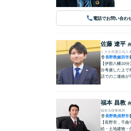
電話でお問い合わ
佐藤 遼平
ミカタ弁護士法人 
長野県
飯田市
|
【伊那八幡10
分考慮した上で
話でのご連絡が
福本 昌教
福本法律事務所
長野県
長野市
|
【長野市，千曲
続・土地建物・