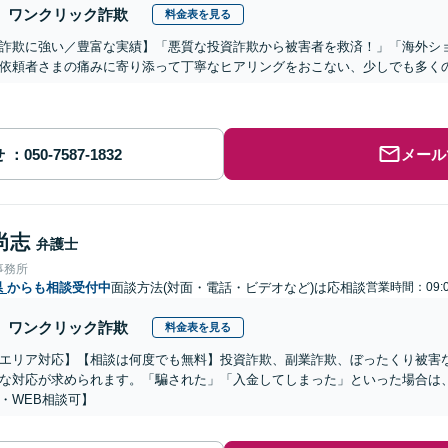
ワンクリック詐欺
料金表を見る
詐欺に強い／豊富な実績】「悪質な投資詐欺から被害者を救済！」「海外シ
依頼者さまの痛みに寄り添って丁寧なヒアリングをおこない、少しでも多く
せ
メール
尚志
弁護士
事務所
県
からも相談受付中
面談方法(対面・電話・ビデオなど)は応相談
営業時間：09:0
ワンクリック詐欺
料金表を見る
エリア対応】【相談は何度でも無料】投資詐欺、副業詐欺、ぼったくり被害
な対応が求められます。「騙された」「入金してしまった」といった場合は
・WEB相談可】