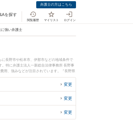
弁護士の方はこちら
&Aを探す
閲覧履歴
マイリスト
ログイン
欺に強い弁護士
らに長野市や松本市、伊那市などの地域条件で
す。特に弁護士法人一新総合法律事務所 長野事
士費用、強みなどが注目されています。『長野県
豊富な近くの弁護士を検索したい』『初回相談無
変更
変更
変更