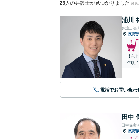
23
人の弁護士が見つかりました
(検索
浦川 
弁護士法
長野
【完全
詐欺／
電話でお問い合わ
田中 
田中保彦
長野