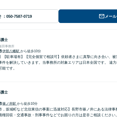
せ
メール
弁護士
飯田事務所
伊那八幡駅
から徒歩10分
分】【駐車場有】【完全個室で相談可】依頼者さまに真摯に向き合い、被
事件を解決していきます。当事務所の対象エリアは日本全国です。 遠方
可能です。
弁護士
篠ノ井駅
から徒歩10分
市，坂城町など北信東信の事案に迅速対応】長野市篠ノ井にある法律事
債権回収・交通事故・刑事事件などでお困りの方は是非ご相談ください