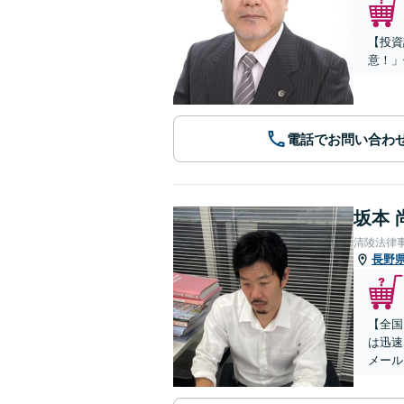
【投資
意！」
電話でお問い合わ
坂本 
清陵法律
長野
【全国
は迅速
メール