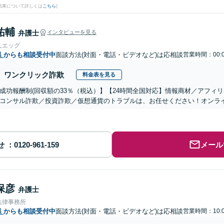
結果について詳しくは
こちら
)
祐輔
弁護士
インタビューを見る
人エッグ
県
からも相談受付中
面談方法(対面・電話・ビデオなど)は応相談
営業時間：00:0
ワンクリック詐欺
料金表を見る
成功報酬制(回収額の33％（税込）】【24時間全国対応】情報商材／アフィ
コンサル詐欺／投資詐欺／仮想通貨のトラブルは、お任せください！オンラ
せ
メール
保彦
弁護士
法律事務所
県
からも相談受付中
面談方法(対面・電話・ビデオなど)は応相談
営業時間：10:0