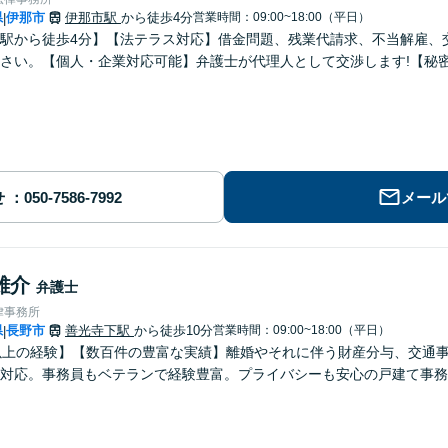
県
伊那市
伊那市駅
から徒歩4分
営業時間：09:00~18:00（平日）
|
駅から徒歩4分】【法テラス対応】借金問題、残業代請求、不当解雇、
さい。【個人・企業対応可能】弁護士が代理人として交渉します!【秘
せ
メール
雄介
弁護士
律事務所
県
長野市
善光寺下駅
から徒歩10分
営業時間：09:00~18:00（平日）
|
以上の経験】【数百件の豊富な実績】離婚やそれに伴う財産分与、交通
対応。事務員もベテランで経験豊富。プライバシーも安心の戸建て事務