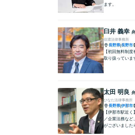
ます。
臼井 義幸
信濃法律事務所
長野県
長野市
|
【初回無料制度
取り扱っていま
太田 明良
ひなた法律事務所
長野県
伊那市
|
【伊那市駅近く
／企業法務など
がございました