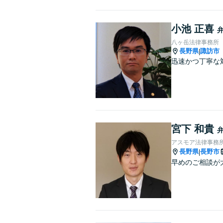
小池 正喜
八ヶ岳法律事務所
長野県
諏訪市
|
迅速かつ丁寧な
宮下 和貴
アスモア法律事務
長野県
長野市
|
早めのご相談が