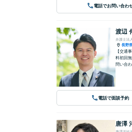
電話でお問い合わ
渡辺 
弁護士法
長野
【交通事
料初回無
問い合わ
電話で面談予約
唐澤 
唐澤洋祐