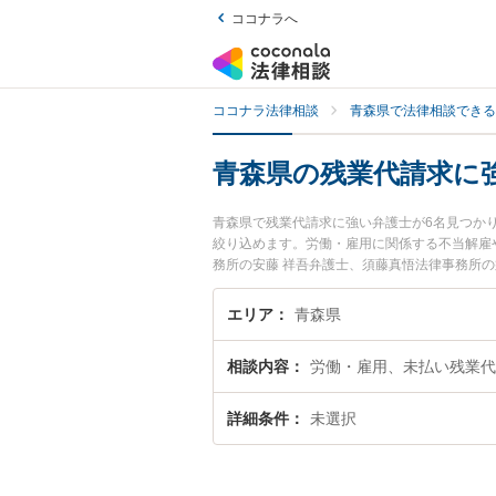
ココナラへ
ココナラ法律相談
青森県で法律相談できる
青森県の残業代請求に
青森県で残業代請求に強い弁護士が6名見つか
絞り込めます。労働・雇用に関係する不当解雇
務所の安藤 祥吾弁護士、須藤真悟法律事務所
トラブルを今すぐに弁護士に相談したい』『残
に相談予約したい』などでお困りの相談者さん
エリア
青森県
相談内容
労働・雇用、未払い残業代
詳細条件
未選択