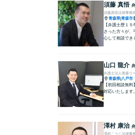
須藤 真悟
須藤真悟法律事務
青森県
青森市
|
【弁護士歴１５
さった方々が、
心して相談でき
山口 龍介
弁護士法人青森リ
青森県
八戸市
|
【初回相談無料
対応いたします
澤村 康治
澤村こうじ法律事