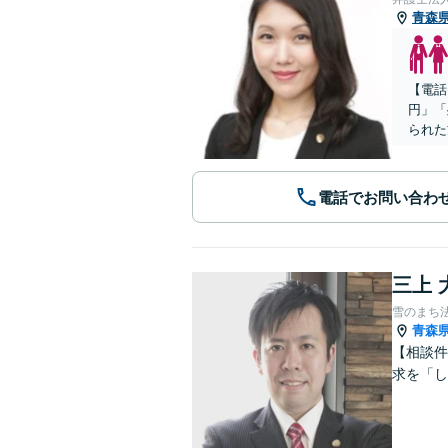
青森
【電話
円」「
られた
電話でお問い合わ
三上 
雪のまち
青森
【相談件
求を「し