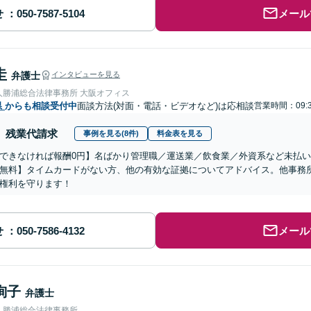
せ
メール
圭
弁護士
インタビューを見る
人勝浦総合法律事務所 大阪オフィス
県
からも相談受付中
面談方法(対面・電話・ビデオなど)は応相談
営業時間：09:3
残業代請求
事例を見る(8件)
料金表を見る
できなければ報酬0円】名ばかり管理職／運送業／飲食業／外資系など未払
無料】タイムカードがない方、他の有効な証拠についてアドバイス。他事務
権利を守ります！
せ
メール
絢子
弁護士
人勝浦総合法律事務所