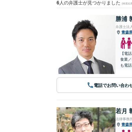
6
人の弁護士が見つかりました
(検索結
勝浦 
弁護士法
青森
【電話
食業／
も電話
電話でお問い合わ
若月 
法律事務
青森