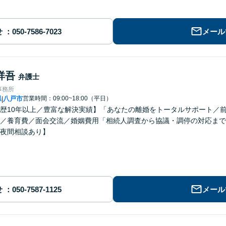
せ
メール
祥吾
弁護士
事務所
県
八戸市
営業時間：09:00~18:00（平日）
|
歴10年以上／豊富な解決実績】「あなたの離婚をトータルサポート／
／養育費／面会交流／婚姻費用「相続人調査から協議・調停の対応まで
夜間相談あり】
せ
メール