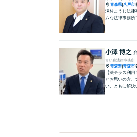
青森県
八戸市
|
澤村こうじ法律
ムな法律事務所
小澤 博之
青い森法律事務所
青森県
青森市
|
【法テラス利用
とお思いの方、
い、ともに解決