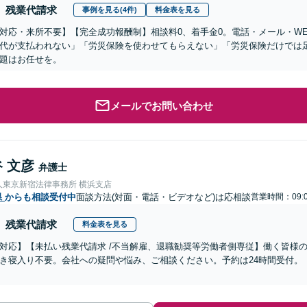
残業代請求
事例を見る(4件)
料金表を見る
対応・来所不要】【完全成功報酬制】相談料0、着手金0。電話・メール・W
代が支払われない」「労災保険を使わせてもらえない」「労災保険だけでは
題はお任せを。
メールでお問い合わせ
 文彦
弁護士
人東京新宿法律事務所 横浜支店
県
からも相談受付中
面談方法(対面・電話・ビデオなど)は応相談
営業時間：09:0
残業代請求
料金表を見る
対応】【未払い残業代請求 /不当解雇、退職勧奨等労働者側専従】働く皆様
き寝入り不要。会社への疑問や悩み、ご相談ください。予約は24時間受付。