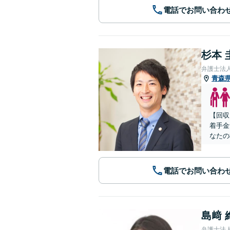
電話でお問い合わ
杉本 
弁護士法
青森
【回収
着手金
なたの
電話でお問い合わ
島﨑 
弁護士法