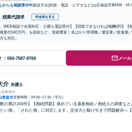
県
からも相談受付中
面談方法(対面・電話・ビデオなど)は応相談
営業時間：09:3
残業代請求
料金表を見る
、WEB相談で全国対応・土曜も電話受付】【回収できなければ報酬0円】【相
残業代500万円」を回収など、実績豊富！名ばかり管理職／運送業／飲食業
方も対応。
せ
メール
大介
弁護士
法律事務所
県
青森市
営業時間：09:00~17:30（平日）
|
数の累計200件】【相続問題】揉めている遺産相続／相続人の調査な
たい側」「された側」に対応します。交渉力と駆け引きで問題解決へ【