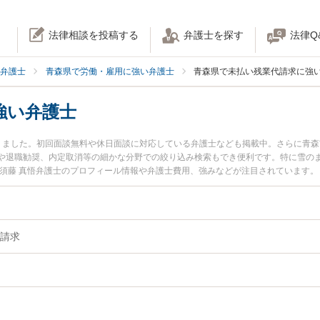
法律相談を投稿する
弁護士を探す
法律Q
弁護士
青森県で労働・雇用に強い弁護士
青森県で未払い残業代請求に強
強い弁護士
りました。初回面談無料や休日面談に対応している弁護士なども掲載中。さらに青
や退職勧奨、内定取消等の細かな分野での絞り込み検索もでき便利です。特に雪のま
の須藤 真悟弁護士のプロフィール情報や弁護士費用、強みなどが注目されています
業代請求のトラブル解決の実績豊富な近くの弁護士を検索したい』『初回相談無料
におすすめです。
請求