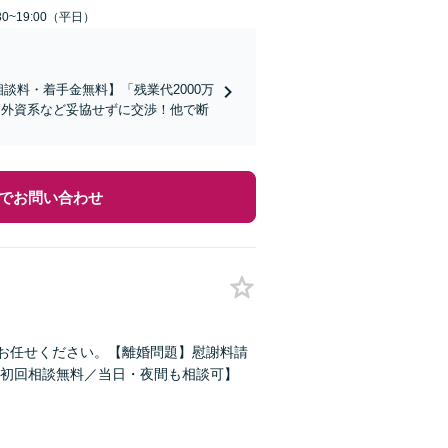
0~19:00（平日）
談料・着手金無料】「残業代2000万
／外資系など妥協せずに交渉！他で断
でお問い合わせ
どお任せください。【離婚問題】慰謝料請
初回相談無料／当日・夜間も相談可】