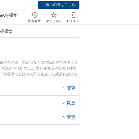
弁護士の方はこちら
&Aを探す
閲覧履歴
マイリスト
ログイン
い弁護士
森市や八戸市、弘前市などの地域条件で弁護士を
ち法律事務所の三上 大介弁護士や安藤法律事
。『青森県で土日や夜間に発生した残業代請求の
で残業代請求を法律相談できる青森県内の弁護士
変更
変更
変更