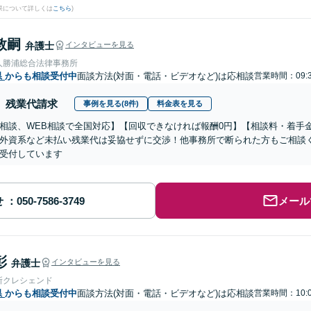
果について詳しくは
こちら
)
敦嗣
弁護士
インタビューを見る
人勝浦総合法律事務所
県
からも相談受付中
面談方法(対面・電話・ビデオなど)は応相談
営業時間：09:3
残業代請求
事例を見る(8件)
料金表を見る
相談、WEB相談で全国対応】【回収できなければ報酬0円】【相談料・着手
外資系など未払い残業代は妥協せずに交渉！他事務所で断られた方もご相談
受付しています
せ
メール
彰
弁護士
インタビューを見る
所クレシェンド
県
からも相談受付中
面談方法(対面・電話・ビデオなど)は応相談
営業時間：10:0