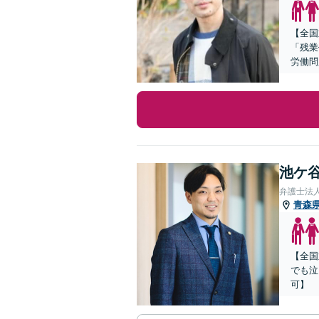
【全国
「残業
労働問
池ケ谷
弁護士法
青森
【全国
でも泣
可】