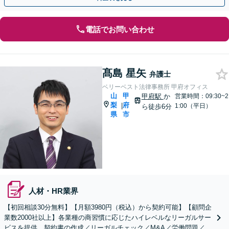
電話でお問い合わせ
髙島 星矢
弁護士
ベリーベスト法律事務所 甲府オフィス
山
甲
甲府駅
か
営業時間：09:30~2
梨
府
|
1:00（平日）
ら徒歩6分
県
市
人材・HR業界
【初回相談30分無料】【月額3980円（税込）から契約可能】【顧問企
業数2000社以上】各業種の商習慣に応じたハイレベルなリーガルサー
ビスを提供。契約書の作成／リーガルチェック／M&A／労働問題／知