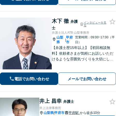
木下 徹
弁護
インタビューを見
る
士
弁護士法人ATB 山梨事務所
山梨
甲府
営業時間：09:00~17:00（平
|
県
市
日）
【弁護士歴15年以上】【初回相談無
料】依頼者さまが気軽にお話しいただ
けるような雰囲気づくりを大切にして
います。交通事故や借金、消費者被害
など、幅広く対応しておりますので、
お困りの方はぜひ一度ご相談くださ
電話でお問い合わせ
メールでお問い合わせ
い。【電話・メール・WEB相談可】
井上 昌幸
弁護士
井上法律事務所
山梨県
甲府市
甲府駅
から徒歩10分
|