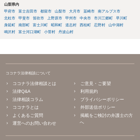
山梨県内
甲府市
富士吉田市
都留市
山梨市
大月市
韮崎市
南アルプス市
北杜市
甲斐市
笛吹市
上野原市
甲州市
中央市
市川三郷町
早川町
身延町
南部町
富士川町
昭和町
道志村
西桂町
忍野村
山中湖村
鳴沢村
富士河口湖町
小菅村
丹波山村
ココナラ法律相談について
ココナラ法律相談とは
ご意見・ご要望
法律Q&A
利用規約
法律相談コラム
プライバシーポリシー
ココナラとは
外部送信ポリシー
よくあるご質問
掲載をご検討の弁護士の方
へ
運営へのお問い合わせ