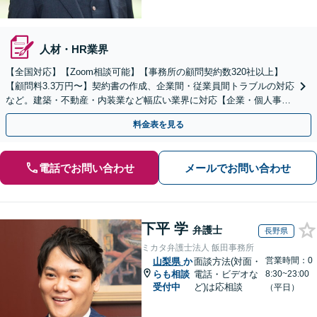
人材・HR業界
【全国対応】【Zoom相談可能】【事務所の顧問契約数320社以上】
【顧問料3.3万円〜】契約書の作成、企業間・従業員間トラブルの対応
など。建築・不動産・内装業など幅広い業界に対応【企業・個人事業
主の方初回面談無料】
料金表を見る
電話でお問い合わせ
メールでお問い合わせ
下平 学
弁護士
長野県
ミカタ弁護士法人 飯田事務所
営業時間：0
山梨県
か
面談方法(対面・
らも相談
電話・ビデオな
8:30~23:00
受付中
ど)は応相談
（平日）