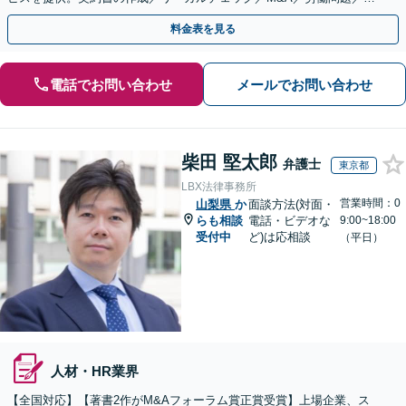
的財産等、お任せください【他士業連携可能】
料金表を見る
電話でお問い合わせ
メールでお問い合わせ
柴田 堅太郎
弁護士
東京都
LBX法律事務所
営業時間：0
山梨県
か
面談方法(対面・
らも相談
電話・ビデオな
9:00~18:00
受付中
ど)は応相談
（平日）
人材・HR業界
【全国対応】【著書2作がM&Aフォーラム賞正賞受賞】上場企業、ス