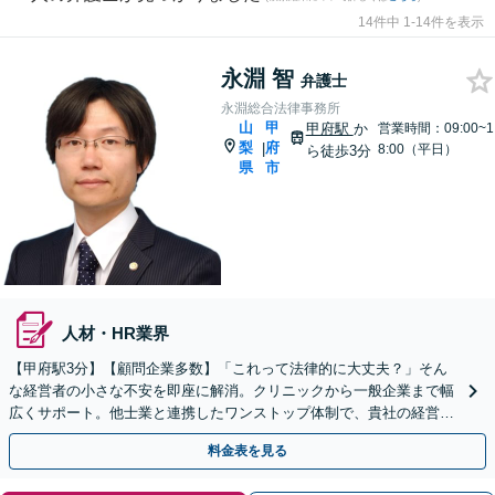
14件中 1-14件を表示
永淵 智
弁護士
永淵総合法律事務所
山
甲
甲府駅
か
営業時間：09:00~1
梨
府
|
8:00（平日）
ら徒歩3分
県
市
人材・HR業界
【甲府駅3分】【顧問企業多数】「これって法律的に大丈夫？」そん
な経営者の小さな不安を即座に解消。クリニックから一般企業まで幅
広くサポート。他士業と連携したワンストップ体制で、貴社の経営基
盤を強固に守り抜きます。【初回無料相談】
料金表を見る