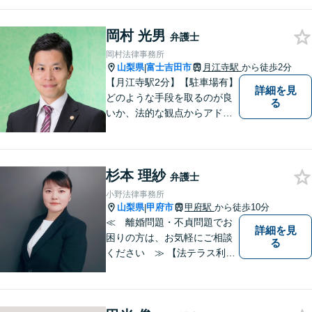
えの場合には、お気軽にご相
談ください。 法的な観点から
分析し、解決に向けてどのよ
岡村 光男
弁護士
うな方法・手段を取ることが
岡村法律事務所
良いのか等を助言させていた
山梨県
富士吉田市
月江寺駅
から徒歩2分
|
だきます。
【月江寺駅2分】【駐車場有】
詳細を見
どのような手段を取るのが良
る
いか、法的な観点からアドバ
イスさせていただきます。お
気軽にご相談ください。
杉本 理紗
弁護士
小野法律事務所
山梨県
甲府市
甲府駅
から徒歩10分
|
≪ 離婚問題・不貞問題でお
詳細を見
困りの方は、お気軽にご相談
る
ください ≫ 【法テラス利用
可能】【個室での相談】 離
婚・不貞の問題は、他人に相
談しにくいと思いますが、弁