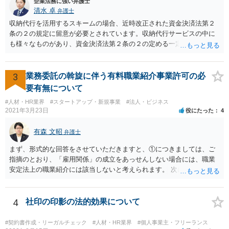
企業法務に強い弁護士
清水 卓
弁護士
収納代行を活用するスキームの場合、近時改正された資金決済法第２
条の２の規定に留意が必要とされています。収納代行サービスの中に
も様々なものがあり、資金決済法第２条の２の定める一定の要件（内
閣府令で定める要件も含む）を満たす場合には、為替取引に該当する
ことが明らかにされました。 この資金決済法第２条の２の定める一
定の要件（内閣府令で定める要件も含む）については、該当条文を見
3
業務委託の斡旋に伴う有料職業紹介事業許可の必
るだけではなかなか理解し難いところがあるかと思いますし、この掲
要有無について
示板で回答するには限界がありますので、この分野に詳しそうな弁護
#人材・HR業界
#スタートアップ・新規事業
#法人・ビジネス
士の方に直接相談なさってみて下さい。 （資金決済法） 第二条の二
2021年3月23日
役にたった
4
金銭債権を有する者（以下この条において「受取人」という。）から
の委託、受取人からの金銭債権の譲受けその他これらに類する方法に
有森 文昭
弁護士
より、当該金銭債権に係る債務者又は当該債務者からの委託（二以上
の段階にわたる委託を含む。）その他これに類する方法により支払を
まず、形式的な回答をさせていただきますと、①につきましては、ご
行う者から弁済として資金を受け入れ、又は他の者に受け入れさせ、
指摘のとおり、「雇用関係」の成立をあっせんしない場合には、職業
当該受取人に当該資金を移動させる行為（当該資金を当該受取人に交
安定法上の職業紹介には該当しないと考えられます。 次に、②につい
付することにより移動させる行為を除く。）であって、受取人が個人
ては、「雇用関係」の成立をあっせんしない、その他のあっせん行為
（事業として又は事業のために受取人となる場合におけるものを除
は、職業安定法上の職業紹介には該当しないと考えられます。 以上が
く。）であることその他の内閣府令で定める要件を満たすものは、為
形式的な回答になりますが、形式的には、「雇用関係」の成立のあっ
4
社印の印影の法的効果について
替取引に該当するものとする
せんではなくとも、実質的には「雇用関係」の成立のあっせんといえ
る場合には、職業紹介に該当すると判断される可能性があります。 こ
#契約書作成・リーガルチェック
#人材・HR業界
#個人事業主・フリーランス