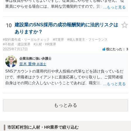
事は役員がやってもよいですし、従業員にやらせても構いません。 従
業員にやらせる場合には、単純な労働契約ですので、賃金や労働条件
について労働法上の制約が発生します。 職員を理事にすることは職員
の同意があれば可能ですが、会社に例えると従業員をすべて取締役に
するようなものなので、望ましいかどうかは検討が必要です。
10
建設業のSNS採用の成功報酬契約に法的リスクは
ありますか？
#契約書作成・リーガルチェック
#IT業界
#個人事業主・フリーランス
#不動産・建設業界
#人材・HR業界
2025年7月17日
役にたった
3
企業法務に強い弁護士
並木 重伸
弁護士
SNSアカウントの運用代行や求人投稿の代筆などを請け負っているだ
けで、求職者はクライアントに直接応募してやり取りし、ご質問者様
自身はその間に介入しないということであれば、職安法上の「募集情
報等提供事業」にとどまり、「有料職業紹介」には該当しないと考え
られます。 求職者の情報を収集する場合は「特定募集情報等提供事
業」に該当して届出が必要になりますが、ご質問内容を見る限りそれ
もっとみる
にも該当しないと思われます。
市区町村別に人材・HR業界で絞り込む