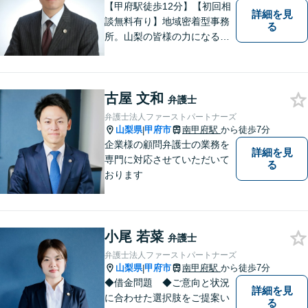
【甲府駅徒歩12分】【初回相
詳細を見
談無料有り】地域密着型事務
る
所。山梨の皆様の力になるべ
く、日々研鑽を積み重ねてお
ります。交通事故、遺産相
続、債務など、お困りごとは
古屋 文和
なんでもご相談ください。将
弁護士
来を見据えた適切なソリュー
弁護士法人ファーストパートナーズ
ションをご提案いたします。
山梨県
甲府市
南甲府駅
から徒歩7分
|
企業様の顧問弁護士の業務を
詳細を見
専門に対応させていただいて
る
おります
小尾 若菜
弁護士
弁護士法人ファーストパートナーズ
山梨県
甲府市
南甲府駅
から徒歩7分
|
◆借金問題 ◆ご意向と状況
詳細を見
に合わせた選択肢をご提案い
る