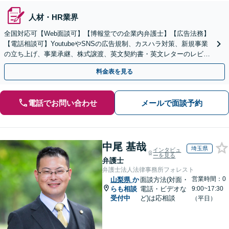
人材・HR業界
全国対応可【Web面談可】【博報堂での企業内弁護士】【広告法務】
【電話相談可】YoutubeやSNSの広告規制、カスハラ対策、新規事業
の立ち上げ、事業承継、株式譲渡、英文契約書・英文レターのレビュ
ー・ドラフトなどに対応。
料金表を見る
電話でお問い合わせ
メールで面談予約
中尾 基哉
埼玉県
インタビュ
ーを見る
弁護士
弁護士法人法律事務所フォレスト
営業時間：0
山梨県
か
面談方法(対面・
らも相談
電話・ビデオな
9:00~17:30
受付中
ど)は応相談
（平日）