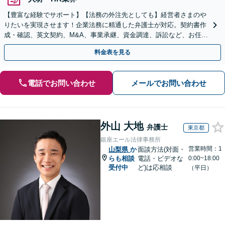
【豊富な経験でサポート】【法務の外注先としても】経営者さまのや
りたいを実現させます！企業法務に精通した弁護士が対応。契約書作
成・確認、英文契約、M&A、事業承継、資金調達、訴訟など、お任せ
ください【複数の顧問契約プランあり】【英語対応】
料金表を見る
電話でお問い合わせ
メールでお問い合わせ
外山 大地
弁護士
東京都
銀座エール法律事務所
営業時間：1
山梨県
か
面談方法(対面・
らも相談
電話・ビデオな
0:00~18:00
受付中
ど)は応相談
（平日）