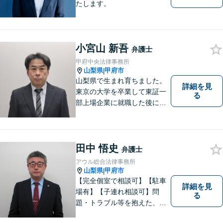
たします。
小宮山 新吾
弁護士
甲府中央法律事務所
山梨県
甲府市
|
山梨県で生まれ育ちました。
詳細を見
東京の大学を卒業して東証一
る
部上場企業に就職した後に司
法試験を志し、社会人と受験
生の二足のわらじを履いてい
た時期もあります。 平成16年
に弁護士登録した後は、山梨
田中 悟史
弁護士
県内を中心に様々な案件を取
アウル総合法律事務所
り扱ってきました。
山梨県
甲府市
|
【完全個室で相談可】【駐車
詳細を見
場有】【子連れ相談可】問
る
題・トラブル等を抱えた、ま
たは、未然に防ぎたいとお考