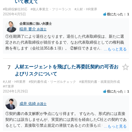
いて教えて
#取締役解任対応
#個人事業主・フリーランス
#人材・HR業界
2026年4月5日
役にたった
1
企業法務に強い弁護士
稲井 要介
弁護士
①任期満了により退任となります。退任した代表取締役は、新たに選
定された代表取締役が就任するまで、なお代表取締役としての権利義
務を有します（会社法351条１項）。 ②解任できません。 ③金融機関
や取引先より、後任の代表取締役はいつ選任されるか、と指摘される
可能性があります。また、権利義務代表取締役であっても、第三者か
ら損害賠償請求を受けるリスクがあります（会社法429条１項）。
7
人材エージェントを飛ばした再委託契約の可否お
よびリスクについて
#人材・HR業界
#契約書作成・リーガルチェック
#雇用契約書・就業規則作成
#IT業界
2024年1月29日
役にたった
1
成井 佑綺
弁護士
①契約書の条文解釈が争点になり得ます。 すなわち、形式的には直接
契約には該当しませんが、実質的には貴社を経由したC社との契約であ
るとして、直接取引禁止規定の潜脱であるとの主張も成り立ち得るも
のと考えられ、B社に覚知された場合には問題になる（A社が違約金の