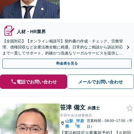
人材・HR業界
【全国対応】【オンライン相談可】契約書の作成・チェック、労務管
理、債権回収など企業法務全般に精通。日常的なご相談から訴訟対応
まで一貫してサポート。的確かつ迅速なリーガルサービスを提供しま
す。【初回相談無料】【休日・夜間相談可】
料金表を見る
電話でお問い合わせ
メールでお問い合わせ
笹津 備文
弁護士
甲府中央法律事務所
山梨
甲府
営業時間：09:00~17:00（平
|
県
市
日）
【電話相談可※要事前予約】【※初回