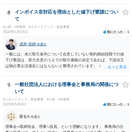
請求を受ける）可能性もあります。 基本的には、A、B社間で覚書を締
結するなど話をまとめていただいた方が宜しいかと存じます。 ②本掲
8
インボイス非対応を理由とした値下げ要請につい
示板は法律相談に関する掲示板となりますので、法的な観点に限定し
て
た回答となりますが、一次的にB社から違約金の請求を受けるのはA社
#人材・HR業界
#スタートアップ・新規事業
と考えられます。 もっとも、貴社がスキームの決定をA社と共同して
2024年1月16日
役にたった
1
行った場合、A社から事後的に違約金の一部について求償請求を受ける
可能性も否定はできません。 そのため、仮に当該スキームを実施する
成井 佑綺
弁護士
にしても、A社に上記リスク（違約金を請求されるリスク）を負担して
貰える状況かというところも一つのポイントになろうかと存じます。
一般には、未だ取引条件について合意していない契約締結段階での値
下げ要請は、双方合意のうえでの取引価格の決定であれば、下請法又
は独占禁止法違反にはならないと整理されています。 そのため、先方
が負担する消費税と仕入税額控除による消費税の負担額との差額分
（以下「差額」。本来仕入先が負担すべき部分。）について、契約締
結交渉の段階で減額要請をすること自体は直ちにこれらの法律に違反
9
一般社団法人における理事会と事務局の関係につ
するものではないと思われます。 一方で、諸経費等に照らし著しく低
いて
い価格設定をされた場合などには、買いたたきとして下請法（同法第
#スタートアップ・新規事業
#人材・HR業界
４条第１項第５号）違反や優越的地位の濫用として独占禁止法違反と
2023年5月4日
役にたった
1
なる可能性もありますので、ベースとしては、上記の差額を念頭に置
き、その他仕入れや諸経費の支払なども加味して、価格交渉を行うと
匿名A
弁護士
良いでしょう。 参考：公正取引委員会「免税事業者及びその取引先の
インボイス制度への対応に関するQ&A」 https://www.jftc.go.jp/dk/guid
理事会≒取締役会、理事≒役員、という理解になります。 事務局の仕
eline/unyoukijun/invoice_qanda.html