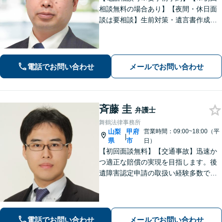
相談無料の場合あり】【夜間・休日面
談は要相談】生前対策・遺言書作成は
「出張サービスあり！」他士業連携に
よる不動産を含む財産分与・遺産分割
／債務整理で生活再建も／交通事故の
示談交渉【法テラス相談利用可※事件
電話でお問い合わせ
メールでお問い合わせ
による】
斉藤 圭
弁護士
舞鶴法律事務所
山梨
甲府
営業時間：09:00~18:00（平
|
県
市
日）
【初回面談無料】【交通事故】迅速か
つ適正な賠償の実現を目指します。後
遺障害認定申請の取扱い経験多数で
す。【自己破産】金融業者からの催促
をストップできます。住宅ローンが残
っている場合もご相談ください。な
お、個室での相談対応も可能です。
電話でお問い合わせ
メールでお問い合わせ