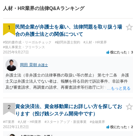
人材・HR業界の法律Q&Aランキング
1
民間企業が弁護士を雇い、法律問題を取り扱う場
合の弁護士法との関係について
#契約書作成・リーガルチェック
#顧問弁護士契約
#人材・HR業界
#個人事業主・フリーランス
2025年9月27日
役にたった
3
岡田 晃朝
弁護士
弁護士法（非弁護士の法律事務の取扱い等の禁止） 第七十二条 弁護
士又は弁護士法人でない者は、報酬を得る目的で訴訟事件、非訟事件
及び審査請求、再調査の請求、再審査請求等行政庁に対する不服申立
事件その他一般の法律事件に関して鑑定、代理、仲裁若しくは和解そ
の他の法律事務を取り扱い、又はこれらの周旋をすることを業とする
ことができない。ただし、この法律又は他の法律に別段の定めがある
2
資金決済法、資金移動業にお詳しい方を探してお
場合は、この限りでない。 で、自身がする場合だけでなく、弁護士で
ります（投げ銭システム開発中です）
ないものに、あっせんしたりすることも違法ですから、問題になるか
#IT業界
#人材・HR業界
#スタートアップ・新規事業
#金融業界
と思います。
2022年11月2日
役にたった
2