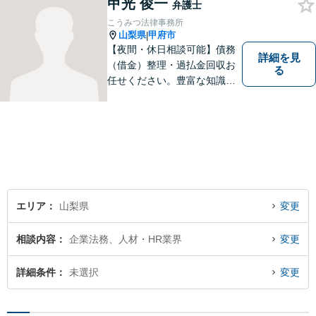
甲光 俊一
護士には、守秘義務がありま
弁護士
すので、ご安心してご相談を
こうみつ法律事務所
いただければと思います。
山梨県
甲府市
|
【夜間・休日相談可能】債務
詳細を見
（借金）整理・過払金回収お
る
任せください。豊富な知識・
経験を生かしてあなたの生活
再建を全力でサポートいたし
ます。
エリア
山梨県
変更
相談内容
企業法務、人材・HR業界
変更
詳細条件
未選択
変更