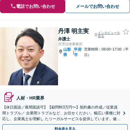
電話でお問い合わせ
メールでお問い合わせ
丹澤 明主実
インタビューを
見る
弁護士
丹澤法律事務所
山梨
甲府
営業時間：09:00~17:00（平
|
県
市
日）
人材・HR業界
【休日面談／夜間面談可】【顧問料3万円〜】契約書の作成／従業員
間トラブル／ 企業間トラブルなど、お任せください。幅広い業種に対
応し、企業風土を理解し たリーガルサービスを提供しています。健全
な企業運営のためにもご相談くださ い。
料金表を見る