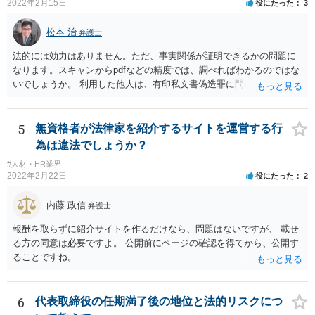
の判断は、広範にかつ厳格に行われるので、実質的にみても、問題な
2022年2月15日
役にたった
3
いといえるかには十分注意する必要があります。 また、業務委託契約
のあっせんは、事業主間の商取引を仲介することになりますので、分
松本 治
弁護士
野によっては、何らかの許認可等が必要となる可能性がある点にも注
法的には効力はありません。ただ、事実関係が証明できるかの問題に
意が必要です。 いずれにしても、慎重に検討、対応いただいた方がよ
なります。スキャンからpdfなどの精度では、調べればわかるのではな
いものと存じますので、一度弁護士にご相談いただき、全体的なリー
いでしょうか。 利用した他人は、有印私文書偽造罪に問われることに
ガルチェックをしていただくことをお勧めいたします。
なります。それなりの重罪ですので、その抑止力にも期待することに
なるでしょう。
5
無資格者が法律家を紹介するサイトを運営する行
為は違法でしょうか？
#人材・HR業界
2022年2月22日
役にたった
2
内藤 政信
弁護士
報酬を取らずに紹介サイトを作るだけなら、問題はないですが、 載せ
る方の同意は必要ですよ。 公開前にページの確認を得てから、公開す
ることですね。
6
代表取締役の任期満了後の地位と法的リスクにつ