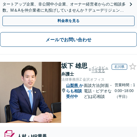
タートアップ企業、非公開中小企業、オーナー経営者からのご相談多
数。M＆Aを仲介業者に丸投げしていませんか？デューデリジェンス
や契約書作成・交渉はお任せください【初回無料】
料金表を見る
メールでお問い合わせ
坂下 雄思
石川県
インタビュ
ーを見る
弁護士
法律事務所Z 金沢オフィス
営業時間：1
山梨県
か
面談方法(対面・
らも相談
電話・ビデオな
0:00~18:00
受付中
ど)は応相談
（平日）
人材・HR業界