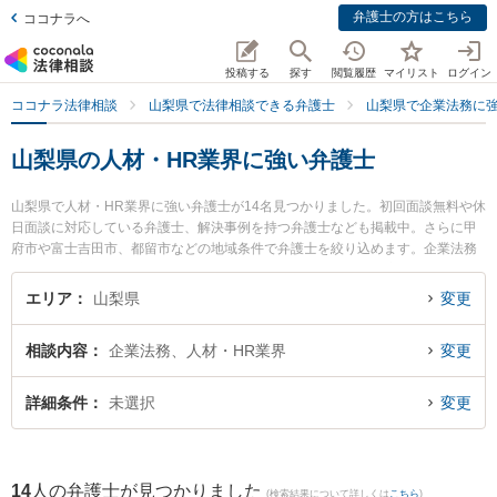
弁護士の方はこちら
ココナラへ
投稿する
探す
閲覧履歴
マイリスト
ログイン
ココナラ法律相談
山梨県で法律相談できる弁護士
山梨県で企業法務に
山梨県の人材・HR業界に強い弁護士
山梨県で人材・HR業界に強い弁護士が14名見つかりました。初回面談無料や休
日面談に対応している弁護士、解決事例を持つ弁護士なども掲載中。さらに甲
府市や富士吉田市、都留市などの地域条件で弁護士を絞り込めます。企業法務
に関係する顧問弁護士契約や契約書作成・リーガルチェック、雇用契約書・就
業規則作成等の細かな分野での絞り込み検索もでき便利です。特に永淵総合法
エリア
山梨県
変更
律事務所の永淵 智弁護士や丹澤法律事務所の丹澤 明主実弁護士、ベリーベスト
法律事務所 甲府オフィスの髙島 星矢弁護士のプロフィール情報や弁護士費用、
相談内容
企業法務、人材・HR業界
変更
強みなどが注目されています。『山梨県で土日や夜間に発生した人材・HR業界
のトラブルを今すぐに弁護士に相談したい』『人材・HR業界のトラブル解決の
実績豊富な近くの弁護士を検索したい』『初回相談無料で人材・HR業界を法律
詳細条件
未選択
変更
相談できる山梨県内の弁護士に相談予約したい』などでお困りの相談者さんに
おすすめです。
14
人の弁護士が見つかりました
(検索結果について詳しくは
こちら
)