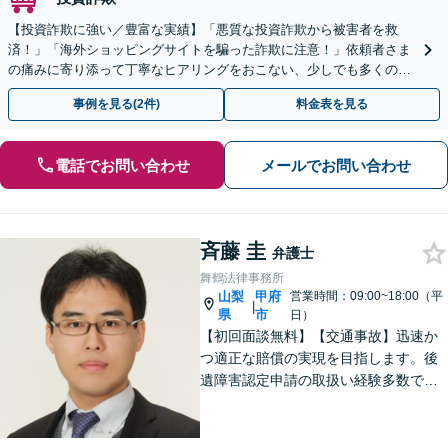
【投資詐欺に強い／豊富な実績】「悪質な投資詐欺から被害者を救
済！」「海外ショッピングサイトを騙った詐欺に注意！」依頼者さま
の痛みに寄り添って丁寧なヒアリングをおこない、少しでも多くの返
金が得られるよう尽力します！
事例を見る(2件)
料金表を見る
電話でお問い合わせ
メールでお問い合わせ
斉藤 圭
弁護士
舞鶴法律事務所
山梨
甲府
営業時間：09:00~18:00（平
|
県
市
日）
【初回面談無料】【交通事故】迅速か
つ適正な賠償の実現を目指します。後
遺障害認定申請の取扱い経験多数で
す。【自己破産】金融業者からの催促
をストップできます。住宅ローンが残
っている場合もご相談ください。な