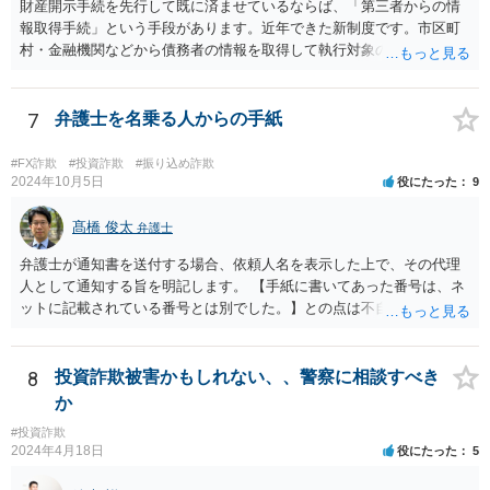
財産開示手続を先行して既に済ませているならば、「第三者からの情
報取得手続」という手段があります。近年できた新制度です。市区町
村・金融機関などから債務者の情報を取得して執行対象の財産を探す
ための制度になります。 取得対象となる情報は、債務者の①不動産
情報、②預貯金情報、③株式情報、④勤務先（給与の支給者）情報で
す。もっとも、④勤務先情報が取得できるのは、相談者様の債権が、
7
弁護士を名乗る人からの手紙
養育費などである場合か、人の生命または身体の侵害による損害賠償
請求権である場合に限られます。 申立には、定められた要件を満た
#FX詐欺
#投資詐欺
#振り込め詐欺
すことが必要ですので、具体的には弁護士に相談されるかご自身でお
2024年10月5日
役にたった
9
調べになると良いと思います。
髙橋 俊太
弁護士
弁護士が通知書を送付する場合、依頼人名を表示した上で、その代理
人として通知する旨を明記します。 【手紙に書いてあった番号は、ネ
ットに記載されている番号とは別でした。】との点は不自然ではある
ものの、【住所名前は一致】しているようですので、まずは日弁連弁
護士検索でその弁護士を検索し、そこに記載されている電話番号に連
絡をして、通知書の内容等について確認をしてみるとよいでしょう。
8
投資詐欺被害かもしれない、、警察に相談すべき
か
#投資詐欺
2024年4月18日
役にたった
5