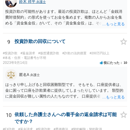
鈴木 祥平
弁護士
投資詐欺の可能性があります。最近の投資詐欺は、ほとんど「金銭消
費対借契約」の形式を使ってお金を集めます。複数の人からお金を集
める「資金集金役」がいて、その「資金集金役」は、その先の「投資
案件保有者」にお金をさらに「貸している」という形を取ります。最
初は、数回、配当を支払うことをします。それによって、相手方を信
頼させて、追加の投資をさせる場合があります。しばらくすると、
9
投資詐欺の回収について
「投資案件保有者からの配当が止まったので配当が支払えない」とい
ってきます。しばらく、だいたい、みなさん暫く待ちますが、結局返
#投資詐欺
#返金請求
#仮想通貨詐欺
#詐欺の法的措置
#200万円以上
ってきません。もう待てなくなって、「資金集金役」から回収をしよ
#本名・住所・電話番号が不明
2023年9月14日
役にたった
10
うとしても、「資金集金役」にはお金がありませんし、訴訟を提起し
ても、少額での月々の分割弁済を主張してきます。それを否定して裁
匿名A
判に勝訴しても、その「資金集金役」には財産がないので回収をする
弁護士
ことが難しいというのが実際のところです。「資金集金役」は、「自
はっきり申し上げると回収困難類型です。 そもそも、口座提供者は、
分も投資案件保有者の話を信じて、お金を出しているし、もし、これ
金に困って口座を詐欺業者に提供してしまったりしています。 類型的
が詐欺ならば自分も被害者だ」と言ってきます。お金を出している証
に資金回収が難しい属性の人たちなのです。 口座提供者を訴えた場
拠として、資金集金役と投資案件保有者の「金銭消費貸借契約書」な
合、口座提供者が詐欺行為に使われたことについて故意・過失がある
どを証拠で出してきます。最終的には、「資金集金役」は、自己破産
か、共同不法行為が成立するのかなども問題となります。 裁判所の目
をする場合もあります。これが一つの投資詐欺のパターンになってお
も現状シビアにみられているなというのが感触です。 くわえて、SNS
10
依頼した弁護士さんへの着手金の返金請求は可能
ります。刑事的にも民事的にも責任追及がしにくいスキームになって
等で詐欺行為を行った人物についてはそもそも特定が困難な場合が多
ですか？
いるわけです。 要するに、民事上の責任も刑事上の責任も「資金集金
いです。 そのため、私は、この手の事件の弁護団に属していますが、
役」にかぶせて、その先の「投資案件保有者」さらにその先の「投資
#FX詐欺
#返金請求
#投資詐欺
#悪徳商法
#契約解除・契約取消