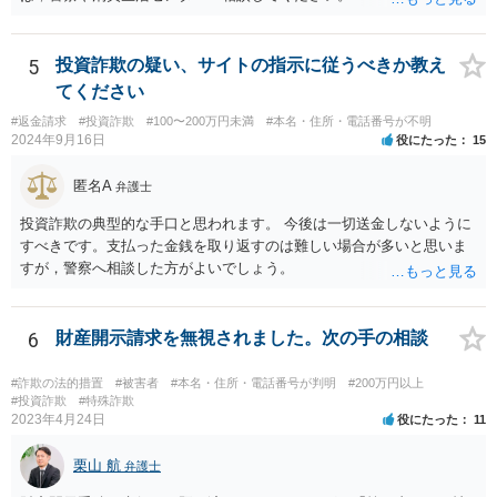
最寄りの警察署に来て取調べを行うこともあり得ますので、警察から
話を聞きたいという話が合った際は、場所などについては担当警察官
5
投資詐欺の疑い、サイトの指示に従うべきか教え
と相談することをおすすめします。
てください
#返金請求
#投資詐欺
#100〜200万円未満
#本名・住所・電話番号が不明
2024年9月16日
役にたった
15
匿名A
弁護士
投資詐欺の典型的な手口と思われます。 今後は一切送金しないように
すべきです。支払った金銭を取り返すのは難しい場合が多いと思いま
すが，警察へ相談した方がよいでしょう。
6
財産開示請求を無視されました。次の手の相談
#詐欺の法的措置
#被害者
#本名・住所・電話番号が判明
#200万円以上
#投資詐欺
#特殊詐欺
2023年4月24日
役にたった
11
栗山 航
弁護士