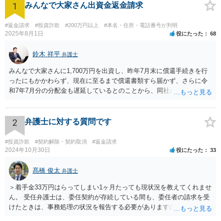
1
みんなで大家さん出資金返金請求
#返金請求
#投資詐欺
#200万円以上
#本名・住所・電話番号が判明
2025年8月1日
役にたった
68
鈴木 祥平
弁護士
みんなで大家さんに1,700万円を出資し、昨年7月末に償還手続きを行
ったにもかかわらず、現在に至るまで償還書類すら届かず、さらに令
和7年7月分の分配金も遅延しているとのことから、同社の資金繰りは
深刻であり、破綻リスクが極めて高い状況にあると考えられます。こ
のような状況では、放置すれば債権回収が困難となるおそれがあり、
弁護士を入れて早期に対応する必要があります。 本件は、明らかに弁
2
弁護士に対する質問です
護士を入れて対応すべき事案です。内容証明郵便により返還請求の意
思表示を行い、応答がなければ訴訟提起や仮差押え等の法的措置をと
#投資詐欺
#契約解除・契約取消
#返金請求
るべきです。相手方であるみんなで大家さんは、令和5年6月に金融庁
2024年10月30日
役にたった
33
より業務停止命令を受けており、集団投資スキームに関する法令違反
の疑いも報道されています。返還に応じる余力が今後失われるおそれ
髙橋 俊太
弁護士
もあるため、他の債権者に先んじて請求手続を行うことが重要です。
＞着手金33万円はらってしまい1ヶ月たっても現状況を教えてくれませ
弁護士選任については、大阪に所在する相手方企業であっても、現在
ん。 受任弁護士は、委任契約が存続している間も、委任者の請求を受
は全国の弁護士がウェブ面談・電子手続等で対応可能です。実際、当
けたときは、事務処理の状況を報告する必要がありますので（民法６
職もみんなで大家さんに関する出資金返還請求について対応実績があ
４５条）、問い合わせに対して応答・説明をしてくれないとなると、
り、内容や見通しについて的確なアドバイスを行うことが可能です。