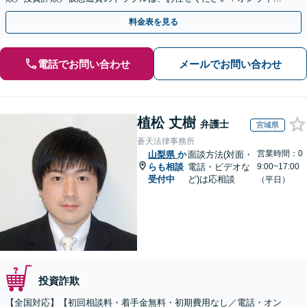
のみで解決も可能！
料金表を見る
電話でお問い合わせ
メールでお問い合わせ
植松 丈樹
弁護士
宮城県
蒼天法律事務所
営業時間：0
山梨県
か
面談方法(対面・
らも相談
電話・ビデオな
9:00~17:00
受付中
ど)は応相談
（平日）
投資詐欺
【全国対応】【初回相談料・着手金無料・初期費用なし／電話・オン