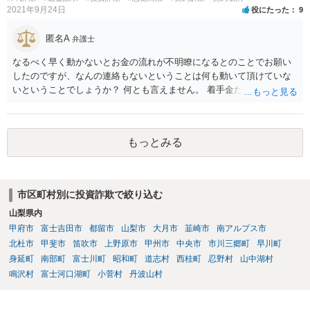
回収は困難であることを明言した上で、それでも依頼する意思がある
案件保有者」みたいに重奏的になっているので、責任追及がしにくい
2021年9月24日
役にたった
9
かを確認した上で事件に着手して進めています。
というのが一つのポイントです。
匿名A
弁護士
なるべく早く動かないとお金の流れが不明瞭になるとのことでお願い
したのですが、なんの連絡もないということは何も動いて頂けていな
いということでしょうか？ 何とも言えません。 着手金だけ受け取って
何もしない弁護士さんはいますか？ 普通はいませんが・・・。 契約書
などを確認しましょう。 着手金の返金は請求できますか？ 交渉してみ
て、事情によっては弁護士会に相談しましょう。
もっとみる
市区町村別に投資詐欺で絞り込む
山梨県内
甲府市
富士吉田市
都留市
山梨市
大月市
韮崎市
南アルプス市
北杜市
甲斐市
笛吹市
上野原市
甲州市
中央市
市川三郷町
早川町
身延町
南部町
富士川町
昭和町
道志村
西桂町
忍野村
山中湖村
鳴沢村
富士河口湖町
小菅村
丹波山村