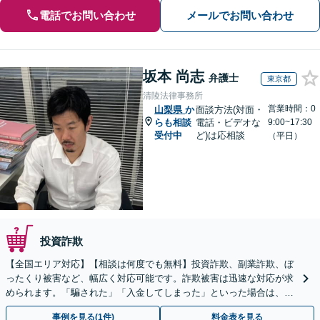
電話でお問い合わせ
メールでお問い合わせ
坂本 尚志
弁護士
東京都
清陵法律事務所
営業時間：0
山梨県
か
面談方法(対面・
らも相談
電話・ビデオな
9:00~17:30
受付中
ど)は応相談
（平日）
投資詐欺
【全国エリア対応】【相談は何度でも無料】投資詐欺、副業詐欺、ぼ
ったくり被害など、幅広く対応可能です。詐欺被害は迅速な対応が求
められます。「騙された」「入金してしまった」といった場合は、お
早めにご相談ください。【電話・メール・WEB相談可】
事例を見る(1件)
料金表を見る