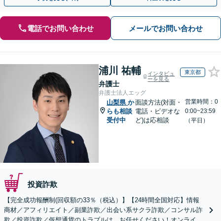
電話でお問い合わせ
メールでお問い合わせ
浦川 祐輔
東京都
インタビュ
ーを見る
弁護士
弁護士法人エッグ
営業時間：0
山梨県
か
面談方法(対面・
らも相談
電話・ビデオな
0:00~23:59
受付中
ど)は応相談
（平日）
投資詐欺
【完全成功報酬制(回収額の33％（税込）】【24時間全国対応】情報
商材／アフィリエイト／副業詐欺／出会い系サクラ詐欺／コンサル詐
欺／投資詐欺／仮想通貨のトラブルは、お任せください！オンライン