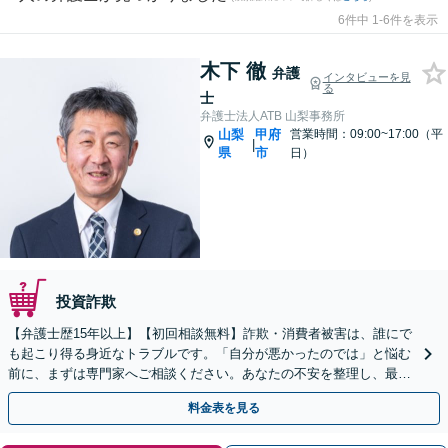
6件中 1-6件を表示
木下 徹
弁護
インタビューを見
る
士
弁護士法人ATB 山梨事務所
山梨
甲府
営業時間：09:00~17:00（平
|
県
市
日）
投資詐欺
【弁護士歴15年以上】【初回相談無料】詐欺・消費者被害は、誰にで
も起こり得る身近なトラブルです。「自分が悪かったのでは」と悩む
前に、まずは専門家へご相談ください。あなたの不安を整理し、最善
の解決策へ導きます。【電話・メール・WEB相談可】
料金表を見る