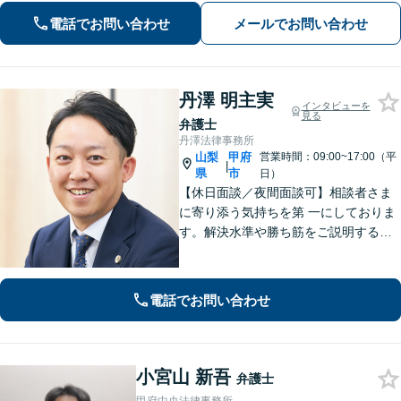
お、個室での相談対応も可能です。
電話でお問い合わせ
メールでお問い合わせ
丹澤 明主実
インタビューを
見る
弁護士
丹澤法律事務所
山梨
甲府
営業時間：09:00~17:00（平
|
県
市
日）
【休日面談／夜間面談可】相談者さま
に寄り添う気持ちを第 一にしておりま
す。解決水準や勝ち筋をご説明する際
は、できる限り数字を用い て具体的に
お伝えします。有利な解決のために
も、ぜひご相談ください。
電話でお問い合わせ
小宮山 新吾
弁護士