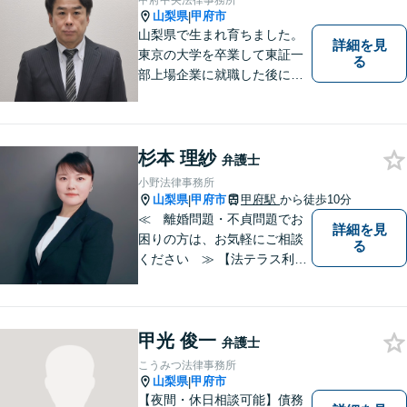
甲府中央法律事務所
山梨県
甲府市
|
山梨県で生まれ育ちました。
詳細を見
東京の大学を卒業して東証一
る
部上場企業に就職した後に司
法試験を志し、社会人と受験
生の二足のわらじを履いてい
た時期もあります。 平成16年
に弁護士登録した後は、山梨
杉本 理紗
弁護士
県内を中心に様々な案件を取
小野法律事務所
り扱ってきました。
山梨県
甲府市
甲府駅
から徒歩10分
|
≪ 離婚問題・不貞問題でお
詳細を見
困りの方は、お気軽にご相談
る
ください ≫ 【法テラス利用
可能】【個室での相談】 離
婚・不貞の問題は、他人に相
談しにくいと思いますが、弁
甲光 俊一
護士には、守秘義務がありま
弁護士
すので、ご安心してご相談を
こうみつ法律事務所
いただければと思います。
山梨県
甲府市
|
【夜間・休日相談可能】債務