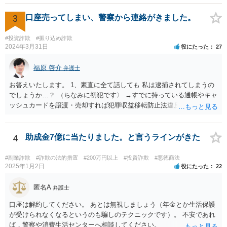
問題があります。 ＞二次被害にあった場合、日弁連に相談したらいい
出資金額が高額であることを踏まえれば、現時点で法的措置に踏み切
ですか？ 日弁連というより、担当弁護士が所属している弁護士会に相
3
口座売ってしまい、警察から連絡がきました。
ることは、損失の拡大を防ぐために極めて合理的な判断といえます。
談するとよいでしょう。 ＜参照：民法＞ （受任者による報告） 第６
今からでも遅くありませんので、速やかに弁護士へ相談されることを
４５条 受任者は、委任者の請求があるときは、いつでも委任事務の
強く推奨いたします。
#投資詐欺
#振り込め詐欺
処理の状況を報告し、委任が終了した後は、遅滞なくその経過及び結
2024年3月31日
役にたった
27
果を報告しなければならない。
福原 啓介
弁護士
お答えいたします。 1、素直に全て話しても 私は逮捕されてしまうの
でしょうか…？ （ちなみに初犯です〉 →すでに持っている通帳やキャ
ッシュカードを譲渡・売却すれば犯罪収益移転防止法違反に、譲渡・
売却の目的で新たに口座を開設すれば詐欺罪になる可能性があるの
で、本当に銀行口座を売る行為が犯罪行為であることを認識して行っ
た又は認識しうる状況で行ったものであれば、素直に認めた方がいい
4
助成金7億に当たりました。と言うラインがきた
と思います。しかし、例えば、銀行口座を売る行為が犯罪行為である
ことを知らずに売却譲渡した場合は、もちろん認めるという選択肢も
#副業詐欺
#詐欺の法的措置
#200万円以上
#投資詐欺
#悪徳商法
ありますが、沈黙を守るという選択肢もあることを念頭に置いていた
2025年1月2日
役にたった
22
だけると幸いです。 逮捕される可能性が全くないとはいえません
が、捜査機関において罪証隠滅の恐れや逃亡の恐れがある等の事由が
匿名A
弁護士
ある場合は身体拘束をしてくる可能性はあります。仮に初犯であった
口座は解約してください。 あとは無視しましょう（年金とか生活保護
としてもその可能性は変わりません。 2、京都まで行かなきゃ行けな
が受けられなくなるというのも騙しのテクニックです）。 不安であれ
い事はありますか？ →捜査を担当する警察署が京都の警察署であれ
ば，警察や消費生活センターへ相談してください。
ば、京都まで行く可能性もありますが、京都の警察官がご相談者様の