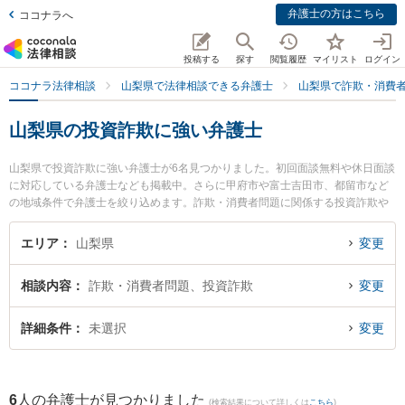
弁護士の方はこちら
ココナラへ
投稿する
探す
閲覧履歴
マイリスト
ログイン
ココナラ法律相談
山梨県で法律相談できる弁護士
山梨県で詐欺・消費
山梨県の投資詐欺に強い弁護士
山梨県で投資詐欺に強い弁護士が6名見つかりました。初回面談無料や休日面談
に対応している弁護士なども掲載中。さらに甲府市や富士吉田市、都留市など
の地域条件で弁護士を絞り込めます。詐欺・消費者問題に関係する投資詐欺や
副業詐欺、FX詐欺等の細かな分野での絞り込み検索もでき便利です。特に弁護
士法人ATB 山梨事務所の木下 徹弁護士や舞鶴法律事務所の斉藤 圭弁護士、丹澤
エリア
山梨県
変更
法律事務所の丹澤 明主実弁護士のプロフィール情報や弁護士費用、強みなどが
注目されています。『山梨県で土日や夜間に発生した投資詐欺のトラブルを今
相談内容
詐欺・消費者問題、投資詐欺
変更
すぐに弁護士に相談したい』『投資詐欺のトラブル解決の実績豊富な近くの弁
護士を検索したい』『初回相談無料で投資詐欺を法律相談できる山梨県内の弁
護士に相談予約したい』などでお困りの相談者さんにおすすめです。
詳細条件
未選択
変更
6
人の弁護士が見つかりました
(検索結果について詳しくは
こちら
)