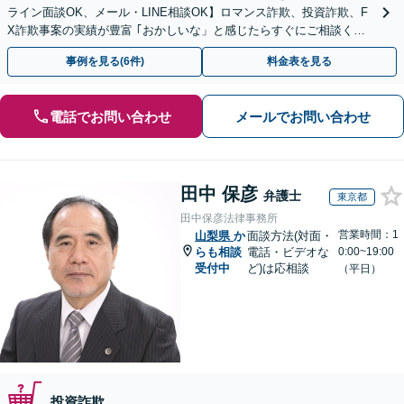
ライン面談OK、メール・LINE相談OK】ロマンス詐欺、投資詐欺、F
X詐欺事案の実績が豊富 ｢おかしいな」と感じたらすぐにご相談くだ
さい。
事例を見る(6件)
料金表を見る
電話でお問い合わせ
メールでお問い合わせ
田中 保彦
弁護士
東京都
田中保彦法律事務所
営業時間：1
山梨県
か
面談方法(対面・
らも相談
電話・ビデオな
0:00~19:00
受付中
ど)は応相談
（平日）
投資詐欺