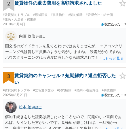
2
賃貸物件の退去費用を高額請求されました
#賃貸契約トラブル
#原状回復
#事故物件
#契約解除
#管理会社・組合側
#住民・入居者・買主側
2019年5月4日
役にたった
7
内藤 政信
弁護士
国交省のガイドラインを見てるわけではありませんが、 エアコンクリ
ーニング代は貸し主負担のような気がし ますね。 設備だからですね。
ハウスクリーニング代も過度に汚したなら請求されても 仕方ないでし
ょうが、生活上の通常の汚れならば、貸し主 負担だと思いますね。 次
の借主のための清掃だと思いますね。 ほっといて争ってみたらいいで
しょう。
3
賃貸契約のキャンセル？短期解約？返金拒否した
い
#賃貸契約トラブル
#立ち退き交渉
#契約解除
#契約不適合責任
#事故物件
2025年8月21日
役にたった
3
松本 治
弁護士
解約手続きをした証拠は残したいところなので、問題のない書面であ
れば、サインした方がいいです。見極めが難しければ、一旦預かっ
て、弁護士に相談するといいです。事件として依頼しなくても、それ