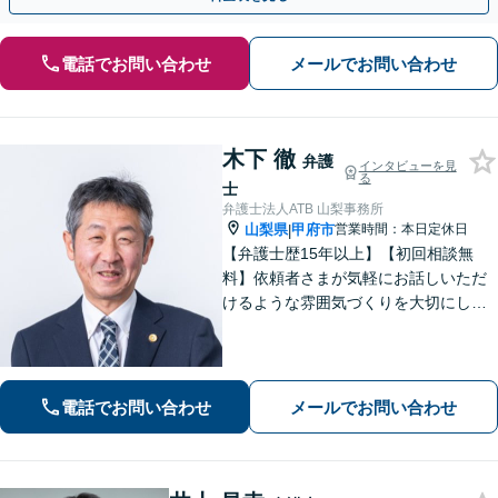
電話でお問い合わせ
メールでお問い合わせ
木下 徹
弁護
インタビューを見
る
士
弁護士法人ATB 山梨事務所
山梨県
甲府市
営業時間：本日定休日
|
【弁護士歴15年以上】【初回相談無
料】依頼者さまが気軽にお話しいただ
けるような雰囲気づくりを大切にして
います。交通事故や借金、消費者被害
など、幅広く対応しておりますので、
お困りの方はぜひ一度ご相談くださ
い。【電話・メール・WEB相談可】
電話でお問い合わせ
メールでお問い合わせ