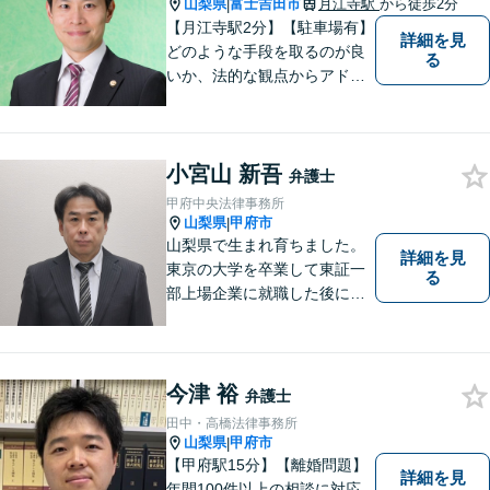
山梨県
富士吉田市
月江寺駅
から徒歩2分
|
だきます。
【月江寺駅2分】【駐車場有】
詳細を見
どのような手段を取るのが良
る
いか、法的な観点からアドバ
イスさせていただきます。お
気軽にご相談ください。
小宮山 新吾
弁護士
甲府中央法律事務所
山梨県
甲府市
|
山梨県で生まれ育ちました。
詳細を見
東京の大学を卒業して東証一
る
部上場企業に就職した後に司
法試験を志し、社会人と受験
生の二足のわらじを履いてい
た時期もあります。 平成16年
に弁護士登録した後は、山梨
今津 裕
弁護士
県内を中心に様々な案件を取
田中・高橋法律事務所
り扱ってきました。
山梨県
甲府市
|
【甲府駅15分】【離婚問題】
詳細を見
年間100件以上の相談に対応