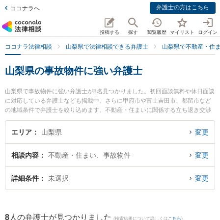
弁護士の方はこちら
ココナラへ
投稿する
探す
閲覧履歴
マイリスト
ログイン
ココナラ法律相談
山梨県で法律相談できる弁護士
山梨県で不動産・住
山梨県の事故物件に強い弁護士
山梨県で事故物件に強い弁護士が8名見つかりました。初回面談無料や休日面談
に対応している弁護士なども掲載中。さらに甲府市や富士吉田市、都留市など
の地域条件で弁護士を絞り込めます。不動産・住まいに関係する立ち退き交渉
や家賃交渉、不動産契約解除等の細かな分野での絞り込み検索もでき便利で
す。特に丹澤法律事務所の丹澤 明主実弁護士や弁護士法人ATB 山梨事務所の木
エリア
山梨県
変更
下 徹弁護士、井上法律事務所の井上 昌幸弁護士のプロフィール情報や弁護士費
用、強みなどが注目されています。『山梨県で土日や夜間に発生した事故物件
相談内容
不動産・住まい、事故物件
変更
のトラブルを今すぐに弁護士に相談したい』『事故物件のトラブル解決の実績
豊富な近くの弁護士を検索したい』『初回相談無料で事故物件を法律相談でき
る山梨県内の弁護士に相談予約したい』などでお困りの相談者さんにおすすめ
詳細条件
未選択
変更
です。
8
人の弁護士が見つかりました
(検索結果について詳しくは
こちら
)