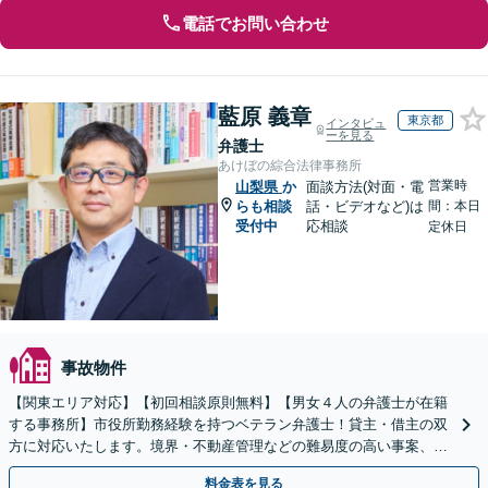
電話でお問い合わせ
藍原 義章
東京都
インタビュ
ーを見る
弁護士
あけぼの綜合法律事務所
営業時
山梨県
か
面談方法(対面・電
らも相談
話・ビデオなど)は
間：本日
受付中
応相談
定休日
事故物件
【関東エリア対応】【初回相談原則無料】【男女４人の弁護士が在籍
する事務所】市役所勤務経験を持つベテラン弁護士！貸主・借主の双
方に対応いたします。境界・不動産管理などの難易度の高い事案、不
動産相続など【弁護士経験15年以上】
料金表を見る