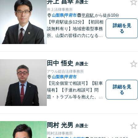
井上 昌幸
弁護士
井上法律事務所
山梨県
甲府市
甲府駅
から徒歩10分
|
【甲府駅徒歩12分】【初回相
詳細を見
談無料有り】地域密着型事務
る
所。山梨の皆様の力になるべ
く、日々研鑽を積み重ねてお
ります。交通事故、遺産相
続、債務など、お困りごとは
田中 悟史
なんでもご相談ください。将
弁護士
来を見据えた適切なソリュー
アウル総合法律事務所
ションをご提案いたします。
山梨県
甲府市
|
【完全個室で相談可】【駐車
詳細を見
場有】【子連れ相談可】問
る
題・トラブル等を抱えた、ま
たは、未然に防ぎたいとお考
えの場合には、お気軽にご相
談ください。 法的な観点から
分析し、解決に向けてどのよ
岡村 光男
弁護士
うな方法・手段を取ることが
岡村法律事務所
良いのか等を助言させていた