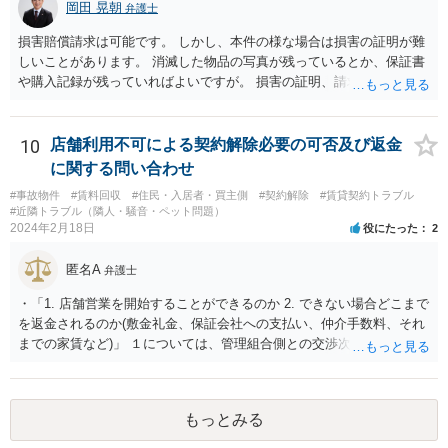
岡田 晃朝
弁護士
損害賠償請求は可能です。 しかし、本件の様な場合は損害の証明が難
しいことがあります。 消滅した物品の写真が残っているとか、保証書
や購入記録が残っていればよいですが。 損害の証明、請求する側にあ
りますが、事情も事情で証明も困難でしょうから、調停や調停などで
協議しながら落としどころを探すしかないでしょう。
10
店舗利用不可による契約解除必要の可否及び返金
に関する問い合わせ
#事故物件
#賃料回収
#住民・入居者・買主側
#契約解除
#賃貸契約トラブル
#近隣トラブル（隣人・騒音・ペット問題）
2024年2月18日
役にたった
2
匿名A
弁護士
・「1. 店舗営業を開始することができるのか 2. できない場合どこまで
を返金されるのか(敷金礼金、保証会社への支払い、仲介手数料、それ
までの家賃など)」 １については、管理組合側との交渉次第と思われま
す。賃貸借契約書や管理会社とのやりとりを詳細に確認したうえで交
渉を行うべきでしょう。 ２に関しては、返金ではなく、管理会社や貸
主に対して請求をすることになるかと思いますが、営業損害（営業で
もっとみる
きていたら得られた利益）を含まないのであれば認められると考えら
れます。