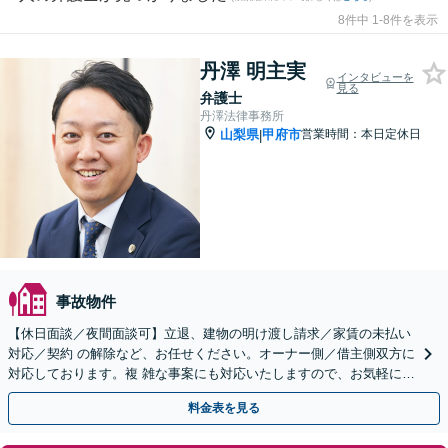
8件中 1-8件を表示
丹澤 明主実
インタビューを
見る
弁護士
丹澤法律事務所
山梨県
甲府市
営業時間：本日定休日
|
事故物件
【休日面談／夜間面談可】立退、建物の明け渡し請求／家賃の未払い
対応／契約 の解除など、お任せください。オーナー側／借主側双方に
対応しております。複 雑な事案にも対応いたしますので、お気軽にご
相談ください。
料金表を見る