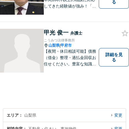
る
してきた経験値が強み！「離
婚する決意が固まっていな
い」という方のご相談もお待
ちしています【相続】遺言書
の作成や相続人の紛争解決ま
甲光 俊一
弁護士
で幅広く対応できます【初回
こうみつ法律事務所
面談無料】
山梨県
甲府市
|
【夜間・休日相談可能】債務
詳細を見
（借金）整理・過払金回収お
る
任せください。豊富な知識・
経験を生かしてあなたの生活
再建を全力でサポートいたし
ます。
エリア
山梨県
変更
相談内容
不動産・住まい、事故物件
変更