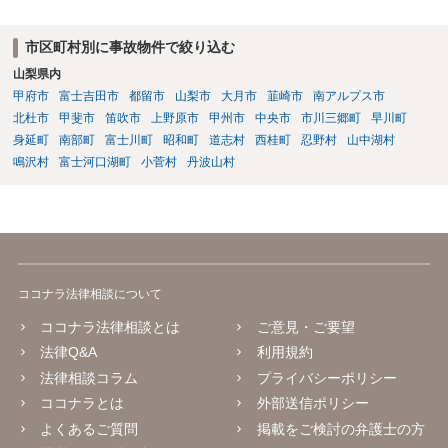
市区町村別に事故物件で絞り込む
山梨県内
甲府市
富士吉田市
都留市
山梨市
大月市
韮崎市
南アルプス市
北杜市
甲斐市
笛吹市
上野原市
甲州市
中央市
市川三郷町
早川町
身延町
南部町
富士川町
昭和町
道志村
西桂町
忍野村
山中湖村
鳴沢村
富士河口湖町
小菅村
丹波山村
ココナラ法律相談について
ココナラ法律相談とは
ご意見・ご要望
法律Q&A
利用規約
法律相談コラム
プライバシーポリシー
ココナラとは
外部送信ポリシー
よくあるご質問
掲載をご検討の弁護士の方