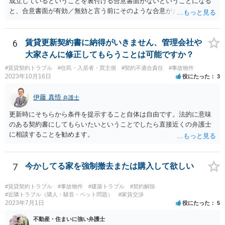
成立しているということを裏付ける合意書面がないということになる
と、合意書面が有効／無効と言う前にそのような合意がお互いになさ
れたのかどうかという点の立証になってしまいます。ボイスレコーダ
ーに録音をしている「合意書は渡します。」と言う内容では、直ちに
合意が成立したということを裏付けられるかというと疑問です。 相手
6
賃貸更新契約書に納得がいきません、管理会社や
方が「合意書面に違反しているから白紙撤回する。」と主張している
大家さんに修正してもらうことは可能ですか？
ことをもって、「合意が成立していたから「白紙撤回」されているの
#賃貸契約トラブル
#住民・入居者・買主側
#契約不適合責任
#事故物件
である（成立していないのであれば、合意違反がそもそも生じないは
2023年10月16日
役にたった
3
ず）」として、その上で、「今後連絡を取らない」ということが契約
の解除事由にはならないという主張を組み立てる事になろうかと思い
伊藤 真悟
弁護士
ます。 ただ、いずれにしても、「不動産を買い取る」というのは、い
くらの金額でいつどのように代金が支払われるのかなど具体的な内容
更新時にそちらから条件を提示すること自体は自由です。法的に意味
が定まっているかどうかが気になるところです。売買契約の主張・立
のある契約書にしてもらいたいということでしたら直接近くの弁護士
証はかなり難しいのではないかと思料いたします。
に相談することを勧めます。
7
今かしてる家を強制撤去または購入して欲しい
#賃貸契約トラブル
#事故物件
#建築トラブル
#契約解除
#近隣トラブル（隣人・騒音・ペット問題）
#家賃交渉
2023年7月1日
役にたった
5
不動産・住まいに強い弁護士