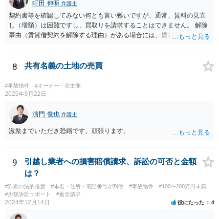
町田 伸明
弁護士
契約書等を確認してみない何とも言い難いですが、通常、賃料の見直
し（増額）は困難ですし、買取りを請求することはできません。 解除
事由（賃貸借契約を解除する理由）がある場合には、賃貸借契約を解
除して、土地建物の明け渡しを求めることも可能です。 明け渡しを求
めることができる状況であれば、事実上、賃料の見直し（増額）や買
取りの交渉をすることもあり得るでしょう。 反対に、明け渡しを求め
8
共有名義の土地の売買
ることが難しいのであれば、賃料の見直し（増額）や買取りの交渉も
困難とならざるを得ないでしょう。 いずれにしても、（強制的な）明
#事故物件
#オーナー・売主側
け渡しなどの請求もお考えなのであれば、現況や契約書等の確認が不
2025年9月22日
可欠ですから、資料等一式を持参して弁護士にご相談された方がよい
かと思います。
濵門 俊也
弁護士
激励までいただき恐縮です。頑張ります。
9
引越し業者への損害賠償請求、訴訟の可否と金額
は？
#詐欺の法的措置
#本名・住所・電話番号が判明
#事故物件
#100〜200万円未満
#少額訴訟サポート
#返金請求
2024年12月14日
役にたった
4