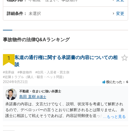
詳細条件
未選択
変更
事故物件の法律Q&Aランキング
1
私道の通行権に関する承諾書の内容についての相
談
#境界線
#事故物件
#住民・入居者・買主側
#近隣トラブル（隣人・騒音・ペット問題）
2024年9月21日
役にたった
6
不動産・住まいに強い弁護士
島田 直樹
弁護士
承諾書の内容は、文言だけでなく、説明、状況等を考慮して解釈され
るので、デベロッパーの言うとおりに解釈されるとは限りません。 弁
護士に相談して戦えそうであれば、内容証明郵便を送ったうえで、デ
ベロッパー宛に訴訟をすることが考えられます。