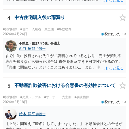
くらいは相談料の範囲内で見てくれる弁護士が多いと思います。
4
中古住宅購入後の雨漏り
#契約解除
#住民・入居者・買主側
#事故物件
2024年4月24日
役にたった
3
不動産・住まいに強い弁護士
西谷 拓哉
弁護士
すでに先に投稿された先生がご説明されているとおり、売主が契約不
適合を知りながら売った場合は 責任を追及できる可能性があるので、
「売主は関係ない」ということはありません。 また、仲介業者も、当
該不適合を容易に知り得たのに、これを看過して仲介したということ
になれば、買主に対して善管注意義務違反を負う可能性はあります。
契約不適合の責任追及は、専門性の高い分野ですので、個人での対応
5
不動産詐欺被害における合意書の有効性について
は難しいと思われます。 お住まいの地域の不動産問題に詳しい弁護士
の法律事務所に資料を持参して直接ご相談された方がよいです。
#契約解除
#売買トラブル
#オーナー・売主側
#事故物件
2024年2月18日
役にたった
3
鈴木 祥平
弁護士
【上記に間違えて匿名にしてしまいました。】 不動産会社との合意が