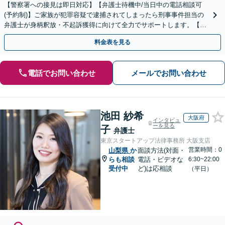
【警察署への接見は即日対応】【弁護士待機中/当日中の電話相談可
(予約制)】ご家族が犯罪容疑で逮捕されてしまったら刑事事件担当の
弁護士が身柄釈放・不起訴獲得に向けて全力でサポートします。【毎
月100名以上の相談実績】【全国対応】
料金表を見る
電話でお問い合わせ
メールでお問い合わせ
池田 紗希
大阪府
インタビュ
ーを見る
子
弁護士
東京スタートアップ法律事務所 大阪支店
営業時間：0
山梨県
か
面談方法(対面・
らも相談
電話・ビデオな
6:30~22:00
受付中
ど)は応相談
（平日）