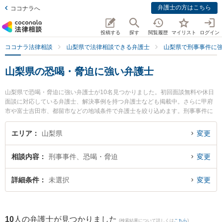
弁護士の方はこちら
ココナラへ
投稿する
探す
閲覧履歴
マイリスト
ログイン
ココナラ法律相談
山梨県で法律相談できる弁護士
山梨県で刑事事件に
山梨県の恐喝・脅迫に強い弁護士
山梨県で恐喝・脅迫に強い弁護士が10名見つかりました。初回面談無料や休日
面談に対応している弁護士、解決事例を持つ弁護士なども掲載中。さらに甲府
市や富士吉田市、都留市などの地域条件で弁護士を絞り込めます。刑事事件に
関係する加害者側や少年事件、再犯・前科あり等の細かな分野での絞り込み検
索もでき便利です。特に丹澤法律事務所の丹澤 明主実弁護士やベリーベスト法
エリア
山梨県
変更
律事務所 甲府オフィスの髙島 星矢弁護士、永淵総合法律事務所の永淵 智弁護
士のプロフィール情報や弁護士費用、強みなどが注目されています。『山梨県
相談内容
刑事事件、恐喝・脅迫
変更
で土日や夜間に発生した恐喝・脅迫のトラブルを今すぐに弁護士に相談した
い』『恐喝・脅迫のトラブル解決の実績豊富な近くの弁護士を検索したい』
『初回相談無料で恐喝・脅迫を法律相談できる山梨県内の弁護士に相談予約し
詳細条件
未選択
変更
たい』などでお困りの相談者さんにおすすめです。
10
人の弁護士が見つかりました
(検索結果について詳しくは
こちら
)