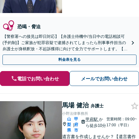
恐喝・脅迫
【警察署への接見は即日対応】【弁護士待機中/当日中の電話相談可
(予約制)】ご家族が犯罪容疑で逮捕されてしまったら刑事事件担当の
弁護士が身柄釈放・不起訴獲得に向けて全力でサポートします。【毎
月100名以上の相談実績】【全国対応】
料金表を見る
電話でお問い合わせ
メールでお問い合わせ
馬場 健治
弁護士
小野法律事務所
山
甲
甲府駅
か
営業時間：09:00~
梨
府
|
17:00（平日）
ら徒歩10分
県
市
遺言書を作成しませんか？【遺言書作