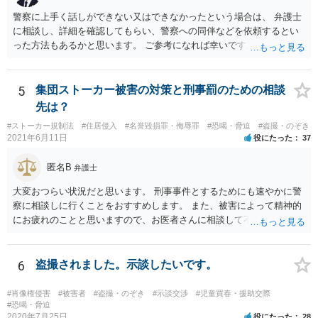
警察に上手く話しができない又はできなかったという場合は、 弁護士
に相談し、詳細を確認してもらい、警察への同伴などを依頼するとい
った方法もあるかと思います。 ご参考になれば幸いです。
5
集団ストーカー被害の対策と刑事罰のための相談
先は？
#ストーカー規制法
#住居侵入
#名誉毀損罪・侮辱罪
#恐喝・脅迫
#盗撮・のぞき
2021年6月11日
役にたった
37
匿名B
弁護士
大変おつらい状況だと思います。 刑事事件とするためにも速やかに警
察に相談しに行くことをおすすめします。 また、被害によって精神的
にお疲れのことと思いますので、お医者さんに相談して不安な気持ち
を解消することも検討してください。
6
盗撮されました。示談したいです。
#肖像権侵害
#被害者
#盗撮・のぞき
#示談交渉
#児童買春・援助交際
#恐喝・脅迫
2020年7月25日
役にたった
28