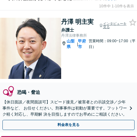
10件中 1-10件を表示
丹澤 明主実
インタビューを
見る
弁護士
丹澤法律事務所
山梨
甲府
営業時間：09:00~17:00（平
|
県
市
日）
恐喝・脅迫
【休日面談／夜間面談可】スピード接見／被害者との示談交渉／少年
事件など、 お任せください。刑事事件は初動が重要です。フットワー
ク軽く対応し、早期解 決を目指しますのでお早めにご相談ください。
料金表を見る