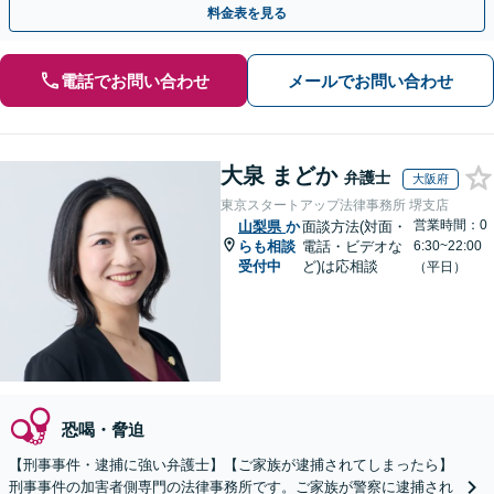
料金表を見る
電話でお問い合わせ
メールでお問い合わせ
大泉 まどか
弁護士
大阪府
東京スタートアップ法律事務所 堺支店
営業時間：0
山梨県
か
面談方法(対面・
らも相談
電話・ビデオな
6:30~22:00
受付中
ど)は応相談
（平日）
恐喝・脅迫
【刑事事件・逮捕に強い弁護士】【ご家族が逮捕されてしまったら】
刑事事件の加害者側専門の法律事務所です。ご家族が警察に逮捕され