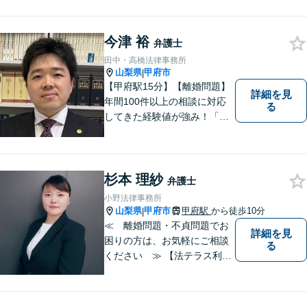
今津 裕
弁護士
田中・高橋法律事務所
山梨県
甲府市
|
【甲府駅15分】【離婚問題】
詳細を見
年間100件以上の相談に対応
る
してきた経験値が強み！「離
婚する決意が固まっていな
い」という方のご相談もお待
ちしています【相続】遺言書
の作成や相続人の紛争解決ま
杉本 理紗
弁護士
で幅広く対応できます【初回
小野法律事務所
面談無料】
山梨県
甲府市
甲府駅
から徒歩10分
|
≪ 離婚問題・不貞問題でお
詳細を見
困りの方は、お気軽にご相談
る
ください ≫ 【法テラス利用
可能】【個室での相談】 離
婚・不貞の問題は、他人に相
談しにくいと思いますが、弁