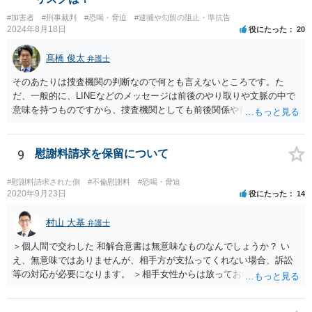
相手方に対して「お金を返す」という約束をしないこと。贈与である
#加害者
#刑事裁判
#恐喝・脅迫
#逮捕や勾留の阻止・準抗告
と言い張ること ２ 相手方に対して「あなたのやっていることは恐喝
2024年8月18日
役にたった
20
です」と伝えること です。 上記をご自身で行うのは難しいかもしれま
せんから，弁護士に相談して，代わりにやってもらったほうが良いで
髙橋 俊太
弁護士
しょう。
そのあたりは捜査機関の判断なので何とも言えないところです。た
だ、一般的に、LINEなどのメッセージは前後のやり取りや文脈の中で
意味を持つものですから、捜査機関としても前後関係や背景について
は関心を持つと思われます。
9
慰謝料請求を保留について
#慰謝料請求された側
#不倫慰謝料
#恐喝・脅迫
2020年9月23日
役にたった
14
村山 大基
弁護士
＞個人間で交わした 和解合意書は無意味なものなんでしょうか？ い
え、無意味ではありませんが、相手方が支払ってくれない場合、訴訟
等の対応が必要になります。 ＞相手女性からは放っておいたら 慰謝料
払わなくていいみたいな 取り方をしてそうなんです。(主人も同様) 慰
謝料請求の取り下げや保留はしない方が良さそうですね。 こちらから