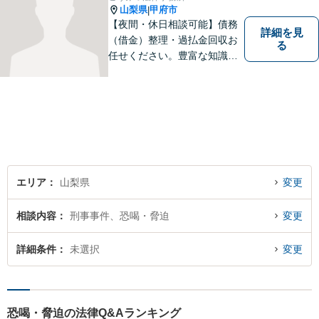
良いのか等を助言させていた
山梨県
甲府市
|
だきます。
【夜間・休日相談可能】債務
詳細を見
（借金）整理・過払金回収お
る
任せください。豊富な知識・
経験を生かしてあなたの生活
再建を全力でサポートいたし
ます。
エリア
山梨県
変更
相談内容
刑事事件、恐喝・脅迫
変更
詳細条件
未選択
変更
恐喝・脅迫の法律Q&Aランキング