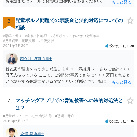
お電話またはメールでお気軽にお問い合わせください。
3
児童ポルノ問題での示談金と法的対応についての
相談
#恐喝・脅迫
#痴漢・性犯罪
#児童ポルノ・わいせつ物頒布等
#児童買春・援助交際
#示談交渉
2021年7月30日
役にたった
28
鐘ケ江 啓司
弁護士
嘘と思う理由をもう少し補足します １ 示談済 ２ さらに合計３００
万円支払っている ここで、ご質問の事案でさらに５００万円とれると
いう話をする弁護士がいるかな？という印象です。 私は、そもそも保
護者とか親族を名乗る人が本当なのかも疑問に思っています。その高
校１年生というのも自称ですよね。
4
マッチングアプリでの脅迫被害への法的対処法と
は？
#児童ポルノ・わいせつ物頒布等
#恐喝・脅迫
2019年5月17日
役にたった
36
今浦 啓
弁護士