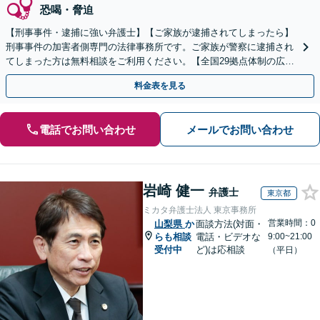
恐喝・脅迫
【刑事事件・逮捕に強い弁護士】【ご家族が逮捕されてしまったら】
刑事事件の加害者側専門の法律事務所です。ご家族が警察に逮捕され
てしまった方は無料相談をご利用ください。【全国29拠点体制の広域
対応】【弁護士待機中/当日中の電話相談可(予約制)】
料金表を見る
電話でお問い合わせ
メールでお問い合わせ
岩崎 健一
弁護士
東京都
ミカタ弁護士法人 東京事務所
営業時間：0
山梨県
か
面談方法(対面・
らも相談
電話・ビデオな
9:00~21:00
受付中
ど)は応相談
（平日）