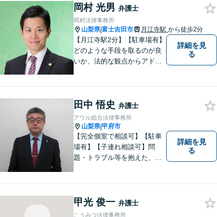
岡村 光男
護士には、守秘義務がありま
弁護士
すので、ご安心してご相談を
岡村法律事務所
いただければと思います。
山梨県
富士吉田市
月江寺駅
から徒歩2分
|
【月江寺駅2分】【駐車場有】
詳細を見
どのような手段を取るのが良
る
いか、法的な観点からアドバ
イスさせていただきます。お
気軽にご相談ください。
田中 悟史
弁護士
アウル総合法律事務所
山梨県
甲府市
|
【完全個室で相談可】【駐車
詳細を見
場有】【子連れ相談可】問
る
題・トラブル等を抱えた、ま
たは、未然に防ぎたいとお考
えの場合には、お気軽にご相
談ください。 法的な観点から
分析し、解決に向けてどのよ
甲光 俊一
弁護士
うな方法・手段を取ることが
こうみつ法律事務所