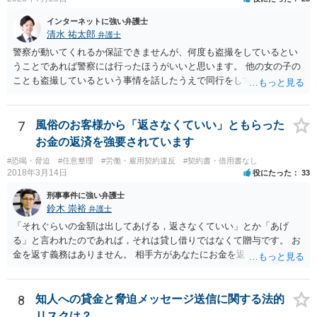
インターネットに強い弁護士
清水 祐太郎
弁護士
警察が動いてくれるか保証できませんが、何度も盗撮をしているとい
うことであれば警察には行ったほうがいいと思います。 他の女の子の
ことも盗撮しているという事情を話したうえで同行をしてほしいだと
か、つれてきたら話を聞いてくれるかなどの相談をしてみましょう。
そのあとで本人には、示談金を請求することになります。 メッセージ
としては、示談金として〇万円払ってくださいと送ることになりま
7
風俗のお客様から「返さなくていい」ともらった
す。被害にあったことは事実なので、適度に示談金を請求するだけで
お金の返済を強要されています
は恐喝にはなりません。会社に言うとかネットに書き込むなどという
#恐喝・脅迫
#任意整理
#労働・雇用契約違反
#契約書・借用書なし
と恐喝になりえるので注意しましょう。 メッセージだけだと相手は何
2018年3月14日
役にたった
33
らの緊張もしないですし、ゆっくりと考える時間を与えてしまいま
す。 できれば直接会って話したほうがいいです。 もし難しければ弁護
刑事事件に強い弁護士
士に依頼することも検討したほうがいいでしょう。弁護士に依頼しな
鈴木 崇裕
弁護士
くても示談金をとれる場合もありますので、依頼するのがいいのかど
「それぐらいの金額は出してあげる，返さなくていい」とか「あげ
うかだけでも弁護士に相談してみるのがいいのではないでしょうか。
る」と言われたのであれば，それは貸し借りではなくて贈与です。 お
金を返す義務はありません。 相手方があなたにお金を返せと請求する
ためには，「贈与ではなくて貸し借りである」ことを立証しなければ
なりませんが，不可能ですね。 また，「金を返さなければ家に行く＝
風俗で働いていたことをばらす」といって返金を迫る行為について
8
知人への貸金と脅迫メッセージ送信に関する法的
は，恐喝罪（犯罪）が成立すると考えられます。 重要なことは， １
リスクは？