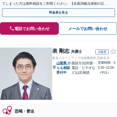
てしまった方は無料相談をご利用ください。【全国29拠点体制の広域
対応】【弁護士待機中/当日中の電話相談可(予約制)】
料金表を見る
電話でお問い合わせ
メールでお問い合わせ
表 剛志
弁護士
大阪府
東京スタートアップ法律事務所 高槻支店
営業時間：0
山梨県
か
面談方法(対面・
らも相談
電話・ビデオな
6:30~22:00
受付中
ど)は応相談
（平日）
恐喝・脅迫