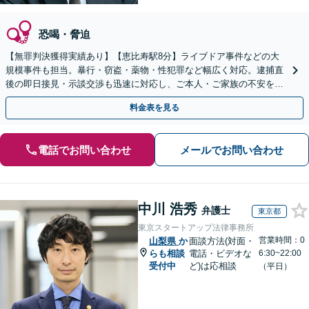
恐喝・脅迫
【無罪判決獲得実績あり】【恵比寿駅8分】ライブドア事件などの大
規模事件も担当。暴行・窃盗・薬物・性犯罪など幅広く対応。逮捕直
後の即日接見・示談交渉も迅速に対応し、ご本人・ご家族の不安を最
小限に抑えます。【初回相談可能】【WEB面談可能】
料金表を見る
電話でお問い合わせ
メールでお問い合わせ
中川 浩秀
弁護士
東京都
東京スタートアップ法律事務所
営業時間：0
山梨県
か
面談方法(対面・
らも相談
電話・ビデオな
6:30~22:00
受付中
ど)は応相談
（平日）