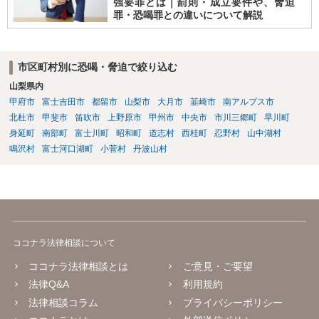
強要罪とは｜罰則・成立要件や、脅迫
きましょう。 多分ここで聴いて気が多少なりとも楽になったのではな
罪・恐喝罪との違いについて解説
いでしょうか。こんな感じで助けを求めつつ進めていくといいと思い
ます。
市区町村別に恐喝・脅迫で絞り込む
山梨県内
甲府市
富士吉田市
都留市
山梨市
大月市
韮崎市
南アルプス市
北杜市
甲斐市
笛吹市
上野原市
甲州市
中央市
市川三郷町
早川町
身延町
南部町
富士川町
昭和町
道志村
西桂町
忍野村
山中湖村
鳴沢村
富士河口湖町
小菅村
丹波山村
ココナラ法律相談について
ココナラ法律相談とは
ご意見・ご要望
法律Q&A
利用規約
法律相談コラム
プライバシーポリシー