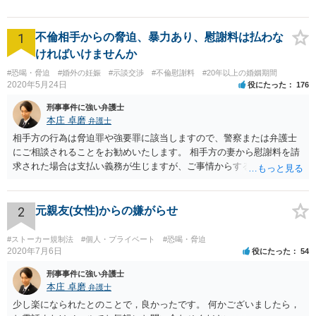
1
不倫相手からの脅迫、暴力あり、慰謝料は払わな
ければいけませんか
#恐喝・脅迫
#婚外の妊娠
#示談交渉
#不倫慰謝料
#20年以上の婚姻期間
2020年5月24日
役にたった
176
刑事事件に強い弁護士
本庄 卓磨
弁護士
相手方の行為は脅迫罪や強要罪に該当しますので、警察または弁護士
にご相談されることをお勧めいたします。 相手方の妻から慰謝料を請
求された場合は支払い義務が生じますが、ご事情からすると減額交渉
をする余地は十分にありそうです。
2
元親友(女性)からの嫌がらせ
#ストーカー規制法
#個人・プライベート
#恐喝・脅迫
2020年7月6日
役にたった
54
刑事事件に強い弁護士
本庄 卓磨
弁護士
少し楽になられたとのことで，良かったです。 何かございましたら，