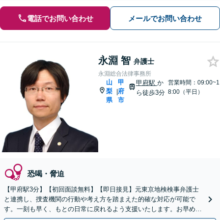
電話でお問い合わせ
メールでお問い合わせ
永淵 智
弁護士
永淵総合法律事務所
山
甲
甲府駅
か
営業時間：09:00~1
梨
府
|
8:00（平日）
ら徒歩3分
県
市
恐喝・脅迫
【甲府駅3分】【初回面談無料】【即日接見】元東京地検検事弁護士
と連携し、捜査機関の行動や考え方を踏まえた的確な対応が可能で
す。一刻も早く、もとの日常に戻れるよう支援いたします。お早めに
ご相談ください【休日・夜間面談可】【オンライン面談可】