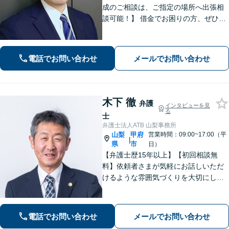
成のご相談は、ご指定の場所へ出張相
談可能！】 借金でお困りの方、ぜひご
相談ください。【法テラス相談制度利
用可（法人不可）】 法人破産にも対応
可能。借金問題で困ったらまず相談
電話でお問い合わせ
メールでお問い合わせ
を！
木下 徹
弁護
インタビューを見
る
士
弁護士法人ATB 山梨事務所
山梨
甲府
営業時間：09:00~17:00（平
|
県
市
日）
【弁護士歴15年以上】【初回相談無
料】依頼者さまが気軽にお話しいただ
けるような雰囲気づくりを大切にして
います。交通事故や借金、消費者被害
など、幅広く対応しておりますので、
お困りの方はぜひ一度ご相談くださ
電話でお問い合わせ
メールでお問い合わせ
い。【電話・メール・WEB相談可】