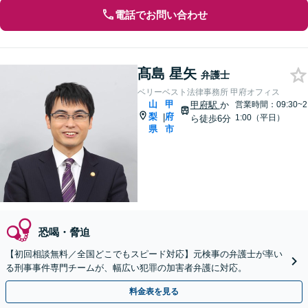
電話でお問い合わせ
髙島 星矢
弁護士
ベリーベスト法律事務所 甲府オフィス
山
甲
甲府駅
か
営業時間：09:30~2
梨
府
|
1:00（平日）
ら徒歩6分
県
市
恐喝・脅迫
【初回相談無料／全国どこでもスピード対応】元検事の弁護士が率い
る刑事事件専門チームが、幅広い犯罪の加害者弁護に対応。
料金表を見る