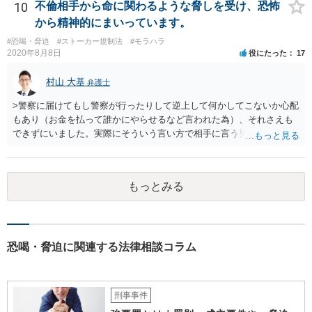
何もしなければ、結局それに近い感じになってしまいます。 取り下げ
10
不倫相手から命に関わるような脅しを受け、恐怖
たり、保留にするメリットはないと思います。 夫への慰謝料請求等も
から精神的にまいっています。
含め、対応についてよく考えてみましょう。
#恐喝・脅迫
#ストーカー規制法
#モラハラ
2020年8月8日
役にたった
17
村山 大基
弁護士
>警察に届けてもし警察が行ったりして逆上して何かしてこないか心配
もあり（お金を払って誰かにやらせるなど言われた為）、それさえも
できずにいました。実際にそういう言い方で相手に言う男性はする可
能性とかはどうでしょうか、、？ 可能性はゼロではありませんの
で、早めに警察に相談することをお勧めします。 ただ、ストーカーや
DVの事件で、逆上して何かすると大きく報道されるので印象が強いで
もっとみる
すが、警察から注意を受けたり、逮捕されたりするとおとなしくなる
方も相当数おられます。 もちろんだから今回も大丈夫だと断言はでき
ませんので警察への相談をお勧めしているのですが、必ずしも警察へ
の相談がマイナスになるとは限らない、という点はお伝えしておきた
いです。 むしろ、警察や弁護士に相談せず、ご自身だけで抱え込んで
恐喝・脅迫に関連する法律相談コラム
もらったほうが、相手方としては脅したりして、言うことをきかせや
すいです（警察や弁護士に対して、あなたに言ったような脅しをその
ままいう可能性は低いと思います）。 また、警察に相談したうえで、
刑事事件
もし相手方との間での交渉を任せるのであれば、 弁護士にも相談に行