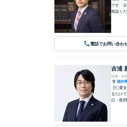
です「企
相談くだ
電話でお問い合わ
吉浦 
吉浦・前
福井
【仁愛女
るだけで
日・夜間