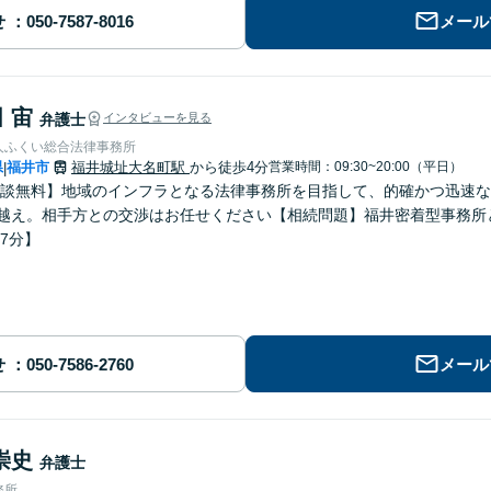
せ
メール
 宙
弁護士
インタビューを見る
人ふくい総合法律事務所
県
福井市
福井城址大名町駅
から徒歩4分
営業時間：09:30~20:00（平日）
|
談無料】地域のインフラとなる法律事務所を目指して、的確かつ迅速な
件越え。相手方との交渉はお任せください【相続問題】福井密着型事務
7分】
せ
メール
崇史
弁護士
務所