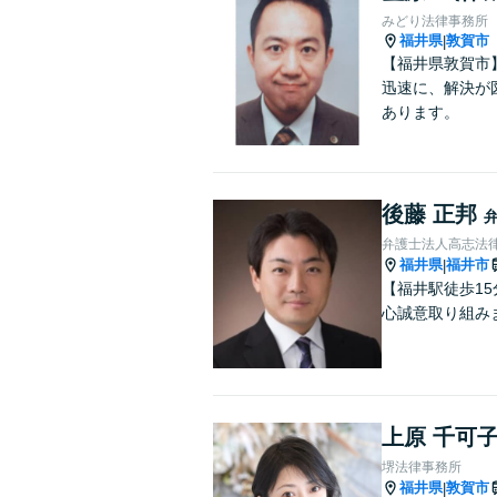
みどり法律事務所
福井県
敦賀市
|
【福井県敦賀市
迅速に、解決が
あります。
後藤 正邦
弁護士法人高志法
福井県
福井市
|
【福井駅徒歩1
心誠意取り組み
上原 千可
堺法律事務所
福井県
敦賀市
|