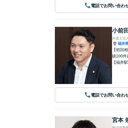
電話でお問い合わ
小前田
弁護士法
福井
【初回相
績100
【福井駅
電話でお問い合わ
宮本 
剱法律事