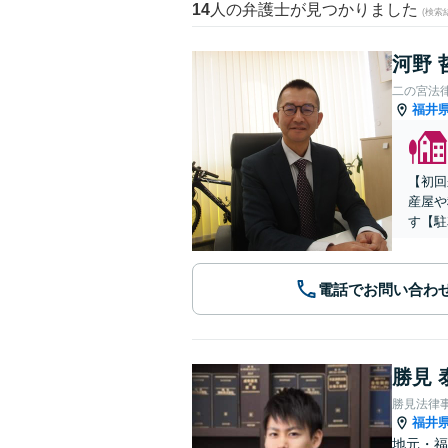
14
人の弁護士が見つかりました
(検索
河野 
二の宮法
福井
【初回
産屋や
す【駐
電話でお問い合わ
勝見 
勝見法律
福井
地元・福