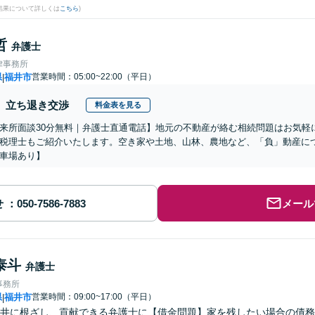
結果について詳しくは
こちら
)
哲
弁護士
律事務所
県
福井市
営業時間：05:00~22:00（平日）
|
立ち退き交渉
料金表を見る
来所面談30分無料｜弁護士直通電話】地元の不動産が絡む相続問題はお気軽
税理士もご紹介いたします。空き家や土地、山林、農地など、「負」動産に
車場あり】
せ
メール
泰斗
弁護士
事務所
県
福井市
営業時間：09:00~17:00（平日）
|
井に根ざし、貢献できる弁護士に【借金問題】家を残したい場合の債務