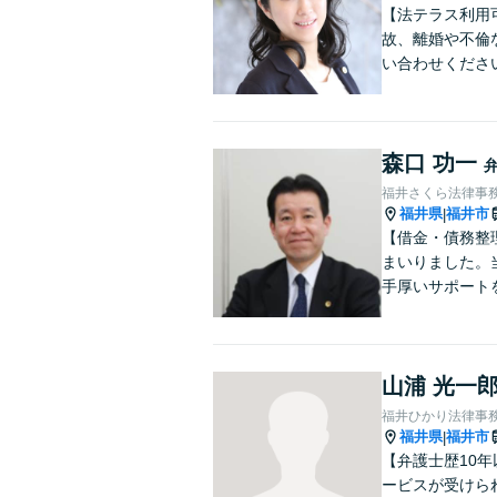
【法テラス利用
故、離婚や不倫
い合わせくださ
森口 功一
福井さくら法律事
福井県
福井市
|
【借金・債務整
まいりました。
手厚いサポート
山浦 光一
福井ひかり法律事
福井県
福井市
|
【弁護士歴10
ービスが受けら