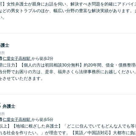
可】女性弁護士が親身にお話を伺い、解決すべき問題を的確にアドバイ
などの男女トラブルのほか、幅広い分野の豊富な解決実績があります。
い。
弁護士
務所
仁愛女子高校駅
から徒歩2分
理に注力】【個人の方は初回相談30分無料】約20年間、借金・債務整
当分野でお困りの方は、是非、福井さくら法律事務所にお越しください
をさせていただきます。
郎
弁護士
務所
仁愛女子高校駅
から徒歩5分
年以上】【地域に根ざした弁護士】「どこに住んでいてもどんな人でも等
れる社会を作りたい。」が理念です。【英語／中国語対応】大都市に負