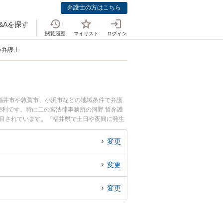
弁護士の方はこちら
&Aを探す
閲覧履歴
マイリスト
ログイン
い弁護士
福井市や敦賀市、小浜市などの地域条件で弁護
利です。特に二の宮法律事務所の河野 哲弁護
注目されています。『福井県で土日や夜間に発生
たい』『初回相談無料で立ち退き交渉を法律相談
変更
変更
変更