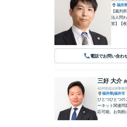
福井
【裁判所
法人問わ
室】【夜
電話でお問い合わ
三好 大介
福井開成法律事務
福井県
福井市
|
ひとつひとつの
ーネット関連問
応可能。お気軽