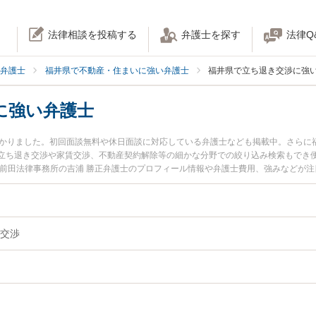
法律相談を投稿する
弁護士を探す
法律Q
弁護士
福井県で不動産・住まいに強い弁護士
福井県で立ち退き交渉に強
に強い弁護士
つかりました。初回面談無料や休日面談に対応している弁護士なども掲載中。さらに
立ち退き交渉や家賃交渉、不動産契約解除等の細かな分野での絞り込み検索もでき便
・前田法律事務所の吉浦 勝正弁護士のプロフィール情報や弁護士費用、強みなどが
に相談したい』『立ち退き交渉のトラブル解決の実績豊富な近くの弁護士を検索し
どでお困りの相談者さんにおすすめです。
交渉