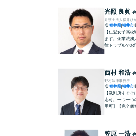
光照 良眞
弁護士法人福井ひ
福井県
福井市
|
【仁愛女子高校
ます。企業法務
律トラブルでお
西村 和浩
野村法律事務所
福井県
福井市
|
【裁判所すぐそ
応可。一つ一つ
用可】【完全個
笠原 一浩