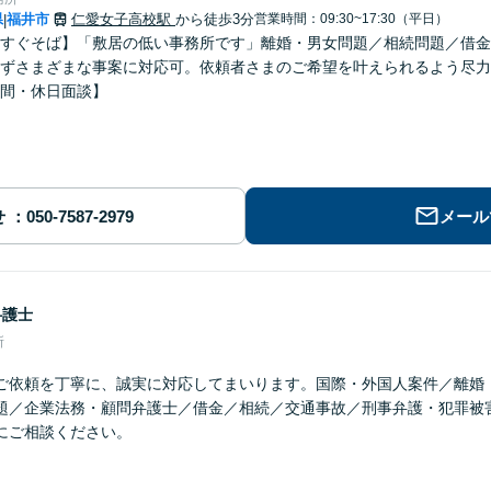
県
福井市
仁愛女子高校駅
から徒歩3分
営業時間：09:30~17:30（平日）
|
すぐそば】「敷居の低い事務所です」離婚・男女問題／相続問題／借金
ずさまざまな事案に対応可。依頼者さまのご希望を叶えられるよう尽力
間・休日面談】
せ
メール
弁護士
所
ご依頼を丁寧に、誠実に対応してまいります。国際・外国人案件／離婚
題／企業法務・顧問弁護士／借金／相続／交通事故／刑事弁護・犯罪被
にご相談ください。