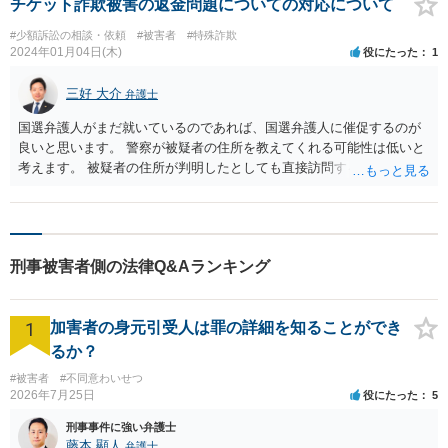
チケット詐欺被害の返金問題についての対応について
#少額訴訟の相談・依頼
#被害者
#特殊詐欺
2024年01月04日(木)
役にたった
1
三好 大介
弁護士
国選弁護人がまだ就いているのであれば、国選弁護人に催促するのが
良いと思います。 警察が被疑者の住所を教えてくれる可能性は低いと
考えます。 被疑者の住所が判明したとしても直接訪問するのはトラブ
ルになりかねないので避けたほうが無難です。
刑事被害者側の法律Q&Aランキング
1
加害者の身元引受人は罪の詳細を知ることができ
るか？
#被害者
#不同意わいせつ
2026年7月25日
役にたった
5
刑事事件に強い弁護士
藤本 顯人
弁護士