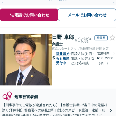
電話でお問い合わせ
メールでお問い合わせ
日野 卓郎
静岡県
インタビュ
ーを見る
弁護士
東京スタートアップ法律事務所 静岡支店
営業時間：0
福井県
か
面談方法(対面・
らも相談
電話・ビデオな
6:30~22:00
受付中
ど)は応相談
（平日）
刑事被害者側
【刑事事件でご家族が逮捕されたら】【弁護士待機中/当日中の電話相
談可(予約制)】警察署への接見は即日対応のスピード重視、逮捕・刑
事事件に強い弁護士が示談成功・不起訴(減刑)に向けて全力でサポー