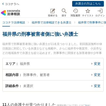
弁護士の方はこちら
ココナラへ
投稿する
探す
閲覧履歴
マイリスト
ログイン
ココナラ法律相談
福井県で法律相談できる弁護士
福井県で刑事事件に
福井県の刑事被害者側に強い弁護士
福井県で刑事被害者側に強い弁護士が11名見つかりました。初回面談無料や休
日面談に対応している弁護士なども掲載中。さらに福井市や敦賀市、小浜市な
どの地域条件で弁護士を絞り込めます。刑事事件に関係する加害者側や少年事
件、再犯・前科あり等の細かな分野での絞り込み検索もでき便利です。特に勝
見法律事務所の勝見 泰斗弁護士や二の宮法律事務所の河野 哲弁護士、弁護士法
エリア
福井県
変更
人ふくい総合法律事務所の小前田 宙弁護士のプロフィール情報や弁護士費用、
強みなどが注目されています。『福井県で土日や夜間に発生した刑事被害者側
相談内容
刑事事件、被害者
変更
のトラブルを今すぐに弁護士に相談したい』『刑事被害者側のトラブル解決の
実績豊富な近くの弁護士を検索したい』『初回相談無料で刑事被害者側を法律
相談できる福井県内の弁護士に相談予約したい』などでお困りの相談者さんに
詳細条件
未選択
変更
おすすめです。
11
人の弁護士が見つかりました
(検索結果について詳しくは
こちら
)