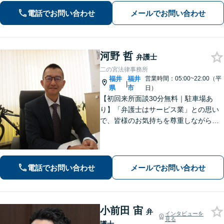
続・相続放棄ご相談ください
電話でお問い合わせ
メールでお問い合わせ
河野 哲
弁護士
二の宮法律事務所
福井
福井
営業時間：05:00~22:00（平
|
県
市
日）
【初回来所面談30分無料｜駐車場あ
り】「弁護士はサービス業」との思い
で、皆様のお気持ちを尊重しながら解
決を目指しております。皆様からの感
謝のお声が何よりの励みです。お困り
事はお早めにご相談ください【弁護士
直通電話｜事前予約で夜間・休日可】
電話でお問い合わせ
メールでお問い合わせ
【完全個室】
小前田 宙
弁
インタビューを
見る