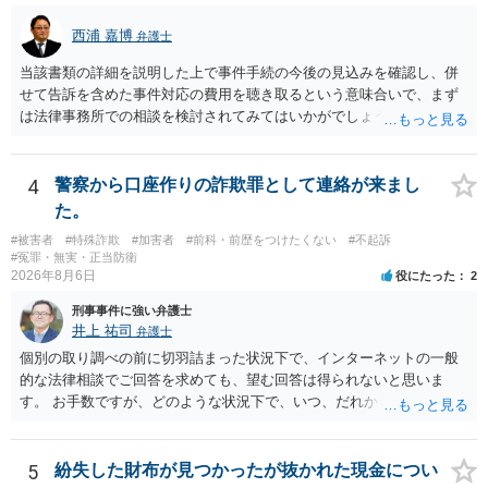
西浦 嘉博
弁護士
当該書類の詳細を説明した上で事件手続の今後の見込みを確認し、併
せて告訴を含めた事件対応の費用を聴き取るという意味合いで、まず
は法律事務所での相談を検討されてみてはいかがでしょうか。 上記、
ご参考ください。
4
警察から口座作りの詐欺罪として連絡が来まし
た。
#被害者
#特殊詐欺
#加害者
#前科・前歴をつけたくない
#不起訴
#冤罪・無実・正当防衛
2026年8月6日
役にたった
2
刑事事件に強い弁護士
井上 祐司
弁護士
個別の取り調べの前に切羽詰まった状況下で、インターネットの一般
的な法律相談でご回答を求めても、望む回答は得られないと思いま
す。 お手数ですが、どのような状況下で、いつ、だれからどのような
経緯で口座の提供を頼まれ開設したか、それによる詐欺等の収益がど
の程度だと聞いているのかということについて、お近くで詳細な法律
相談を受けられたうえで対処方法を探された方がよいと思われます。
5
紛失した財布が見つかったが抜かれた現金につい