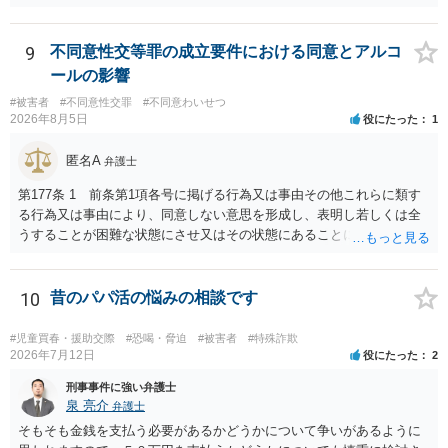
相手弁護士もあなたに対して決して粗雑な対応はしないと思われます
ので（心ない対応をすると被害感情が激化して示談できないからで
す）、弁護士へ依頼せず、例えば相手方からの示談提示が妥当かどう
9
不同意性交等罪の成立要件における同意とアルコ
かを法律相談で確認してもらう程度で必要十分なケースもあるでしょ
ールの影響
う。 一方、相手弁護士との対応そのものが心理的・精神的にしんどい
#被害者
#不同意性交罪
#不同意わいせつ
と感じるなら、多少費用はかかりますが弁護士へ依頼した方がよいと
2026年8月5日
役にたった
1
思います。
匿名A
弁護士
第177条 1 前条第1項各号に掲げる行為又は事由その他これらに類す
る行為又は事由により、同意しない意思を形成し、表明し若しくは全
うすることが困難な状態にさせ又はその状態にあることに乗じて、性
交、肛門性交、口腔性交又は膣若しくは肛門に身体の一部（陰茎を除
く。）若しくは物を挿入する行為であってわいせつなもの（以下この
条及び第179条第2項において「性交等」という。）をした者は、婚姻
10
昔のパパ活の悩みの相談です
関係の有無にかかわらず、5年以上の有期拘禁刑に処する。 第176条 1
次に掲げる行為又は事由その他これらに類する行為又は事由により、
#児童買春・援助交際
#恐喝・脅迫
#被害者
#特殊詐欺
同意しない意思を形成し、表明し若しくは全うすることが困難な状態
2026年7月12日
役にたった
2
にさせ又はその状態にあることに乗じて、わいせつな行為をした者
刑事事件に強い弁護士
は、婚姻関係の有無にかかわらず、6月以上10年以下の拘禁刑に処す
泉 亮介
弁護士
る。 ③アルコール若しくは薬物を摂取させること又はそれらの影響が
そもそも金銭を支払う必要があるかどうかについて争いがあるように
あること。 以上の通りですから、アルコール摂取だけでなく、「同意