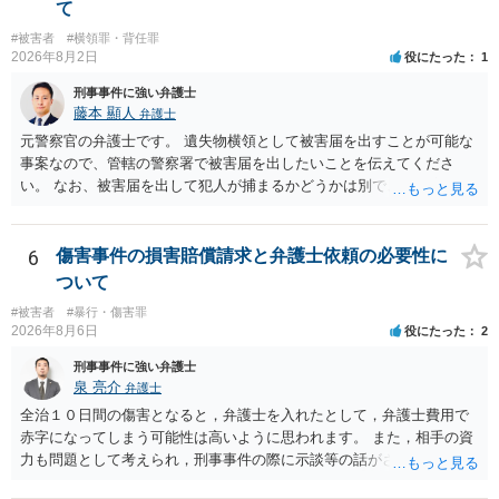
一般論でいえば、任意取り調べの場合、ＩＣレコーダーを持参して取
て
り調べ内容を録音することは必須だと考えます。
#被害者
#横領罪・背任罪
2026年8月2日
役にたった
1
刑事事件に強い弁護士
藤本 顯人
弁護士
元警察官の弁護士です。 遺失物横領として被害届を出すことが可能な
事案なので、管轄の警察署で被害届を出したいことを伝えてくださ
い。 なお、被害届を出して犯人が捕まるかどうかは別で、置き忘れた
場所やトイレに防犯カメラが無いと、犯人の特定が困難か不可能だと
思います。 いずれにせよ一度対応を求めてみた方が納得できるのでは
ないでしょうか。
6
傷害事件の損害賠償請求と弁護士依頼の必要性に
ついて
#被害者
#暴行・傷害罪
2026年8月6日
役にたった
2
刑事事件に強い弁護士
泉 亮介
弁護士
全治１０日間の傷害となると，弁護士を入れたとして，弁護士費用で
赤字になってしまう可能性は高いように思われます。 また，相手の資
力も問題として考えられ，刑事事件の際に示談等の話がされなかった
のであれば，資力がなく回収ができないというリスクもあるでしょ