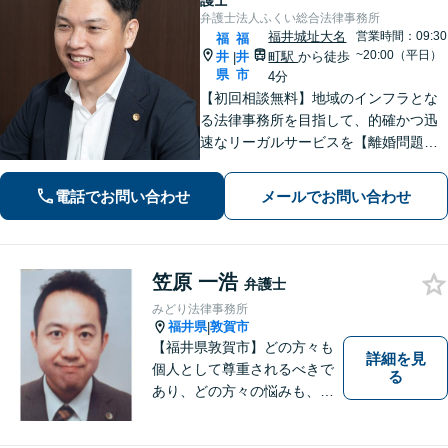
護士
弁護士法人ふくい総合法律事務所
福井城址大名
営業時間：09:30
福
福
~20:00（平日）
井
井
町駅
から徒歩
|
県
市
4分
【初回相談無料】地域のインフラとな
る法律事務所を目指して、的確かつ迅
速なリーガルサービスを【離婚問題】
相談実績100件越え。相手方との交渉は
お任せください【相続問題】福井密着
電話でお問い合わせ
メールでお問い合わせ
型事務所として地域特性を活かしたア
ドバイスを【福井駅7分】
笠原 一浩
弁護士
みどり法律事務所
福井県
敦賀市
|
【福井県敦賀市】どの方々も
詳細を見
個人として尊重されるべきで
る
あり、どの方々の悩みも、そ
れぞれ丁寧に、かつ迅速に、
解決が図られる必要がありま