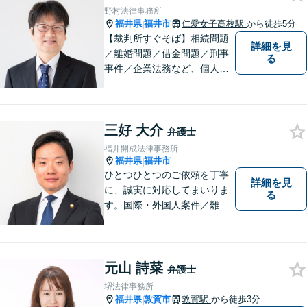
金体系】法律トラブルでお悩
野村法律事務所
むの方は、お気軽にご相談く
福井県
福井市
仁愛女子高校駅
から徒歩5分
|
ださい。
【裁判所すぐそば】相続問題
詳細を見
／離婚問題／借金問題／刑事
る
事件／企業法務など、個人・
法人問わず幅広く対応可。一
つ一つの事件に丁寧に対応す
ることを心がけております。
三好 大介
お気軽にご相談ください。
弁護士
【法テラス利用可】【完全個
福井開成法律事務所
室】【夜間・休日面談可】
福井県
福井市
|
ひとつひとつのご依頼を丁寧
詳細を見
に、誠実に対応してまいりま
る
す。国際・外国人案件／離
婚・男女問題／インターネッ
ト関連問題／企業法務・顧問
弁護士／借金／相続／交通事
故／刑事弁護・犯罪被害者な
元山 詩菜
弁護士
ど、幅広く対応可能。お気軽
堺法律事務所
にご相談ください。
福井県
敦賀市
敦賀駅
から徒歩3分
|