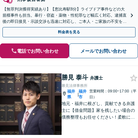
【無罪判決獲得実績あり】【恵比寿駅8分】ライブドア事件などの大
規模事件も担当。暴行・窃盗・薬物・性犯罪など幅広く対応。逮捕直
後の即日接見・示談交渉も迅速に対応し、ご本人・ご家族の不安を最
小限に抑えます。【初回相談可能】【WEB面談可能】
料金表を見る
電話でお問い合わせ
メールでお問い合わせ
勝見 泰斗
弁護士
勝見法律事務所
福井
福井
営業時間：09:00~17:00（平
|
県
市
日）
地元・福井に根ざし、貢献できる弁護
士に【借金問題】家を残したい場合の
債務整理もお任せください！柔軟に対
応可能です「企業法務：未払い残業代
や不当解雇・退職勧奨など、労働問題
の対応はお任せ！」不動産絡みの相