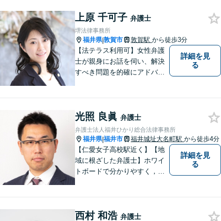
す。 また、言葉の壁や専門知
識の壁も越えて、解決が図ら
上原 千可子
弁護士
れる必要があります。
堺法律事務所
福井県
敦賀市
敦賀駅
から徒歩3分
|
【法テラス利用可】女性弁護
詳細を見
士が親身にお話を伺い、解決
る
すべき問題を的確にアドバイ
スします。交通事故、離婚や
不倫などの男女トラブルのほ
か、幅広い分野の豊富な解決
光照 良眞
実績があります。まずはお気
弁護士
軽にお問い合わせください。
弁護士法人福井ひかり総合法律事務所
福井県
福井市
福井城址大名町駅
から徒歩4分
|
【仁愛女子高校駅近く】【地
詳細を見
域に根ざした弁護士】ホワイ
る
トボードで分かりやすく，納
得と安心をご提供します。企
業法務／労働問題／交通事故
／相続問題／離婚問題など、
西村 和浩
幅広く対応可能。【明確な料
弁護士