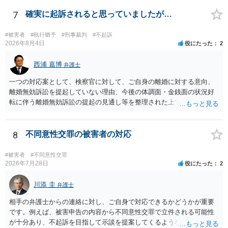
う。
7
確実に起訴されると思っていましたが…
#被害者
#執行猶予
#刑事裁判
#不起訴
2026年8月4日
役にたった
2
西浦 嘉博
弁護士
一つの対応案として、検察官に対して、ご自身の離婚に対する意向、
離婚無効訴訟を提起していない理由、今後の体調面・金銭面の状況好
転に伴う離婚無効訴訟の提起の見通し等を整理された上で、書面とし
て提出されることを検討されてみてはいかがでしょうか。 少なくとも
検察官の処分判断の際、相談者さんの意向を示す証拠の一つとして位
置づけられる様に思われます。 より詳細についてお聞きになりたい場
8
不同意性交罪の被害者の対応
合、最寄りの法律事務所での相談を検討ください
#被害者
#不同意性交罪
2026年7月28日
役にたった
2
川添 圭
弁護士
相手の弁護士からの連絡に対し、ご自身で対応できるかどうかが重要
です。例えば、被害申告の内容から不同意性交罪で立件される可能性
が十分あり、不起訴を目指して示談を提案してくるような事案では、