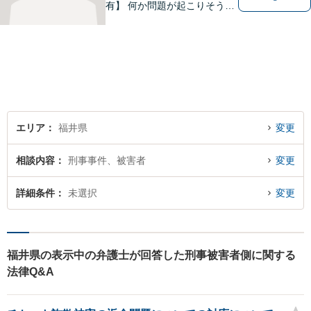
有】 何か問題が起こりそうと
感じた時、何か問題を抱えて
しまった時、「これは法律に
関係してくるのかな？」と疑
問に思ったときには、迷わず
すぐにご相談ください。一緒
に解決の方法を考えましょ
う。
エリア
福井県
変更
相談内容
刑事事件、被害者
変更
詳細条件
未選択
変更
福井県の表示中の弁護士が回答した刑事被害者側に関する
法律Q&A