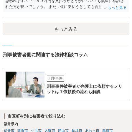
思われますので，５０万円を支払うかどうかについても慎重に検討さ
しない意思を形成し、表明し若しくは全うすることが困難な状態」で
れた方が良いでしょう。 また，仮に支払うとしても合意書を交わし，
あることが必要です。
清算条項等を入れた上で，相手との関係をしっかりと断てるように書
面を作成したうえで支払いをする必要があるでしょう。 一度弁護士に
相談をされた方が良いかと思われます。
もっとみる
刑事被害者側に関連する法律相談コラム
刑事事件
刑事事件被害者が弁護士に依頼するメリ
ットは？依頼後の流れも解説
市区町村別に被害者で絞り込む
福井県内
福井市
敦賀市
小浜市
大野市
勝山市
鯖江市
あわら市
越前市