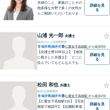
夫婦のこと、家族のことその
詳細を見
他多様な分野で多くの女性か
る
らご相談いただいておりま
す。まずは、「少し聞いてみ
たい」という軽い気持ちでご
相談ください。法テラス利用
山浦 光一郎
により3回まで無料相談対応可
弁護士
能です。利用条件はお問い合
福井ひかり法律事務所
わせ下さい。
福井県
福井市
仁愛女子高校駅
から徒歩5分
|
【弁護士歴10年以上】【地域
詳細を見
に根ざした弁護士】「どこに
る
住んでいてもどんな人でも等
しく最高の法的なサービスが
受けられる社会を作りた
い。」が理念です。【英語／
松田 和也
中国語対応】大都市に負けな
弁護士
い質と幅の法的なサービスを
松田法律事務所
提供することを目指していま
福井県
福井市
仁愛女子高校駅
から徒歩2分
|
す。
【仁愛女子高校駅2分】【完全
詳細を見
個室で相談可】【近隣駐車場
る