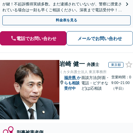
が鍵！不起訴獲得実績多数。まだ逮捕されていないが、警察に捜査さ
れている場合は一刻も早くご相談ください。深夜まで電話受付中！痴
漢／盗撮／のぞき／その他性犯罪など
料金表を見る
電話でお問い合わせ
メールでお問い合わせ
岩崎 健一
弁護士
東京都
ミカタ弁護士法人 東京事務所
営業時間：0
福井県
か
面談方法(対面・
らも相談
電話・ビデオな
9:00~21:00
受付中
ど)は応相談
（平日）
刑事被害者側