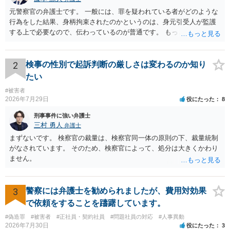
元警察官の弁護士です。 一般には、罪を疑われている者がどのような
行為をした結果、身柄拘束されたのかというのは、身元引受人が監護
する上で必要なので、伝わっているのが普通です。 もっとも、事実関
係が異性トラブルのような内容ですと、多少事実が異なって伝わって
いたり、省略されていることもありうるかなとは思います。
2
検事の性別で起訴判断の厳しさは変わるのか知り
たい
#被害者
2026年7月29日
役にたった
8
刑事事件に強い弁護士
三村 勇人
弁護士
まずないです。 検察官の裁量は、検察官同一体の原則の下、裁量統制
がなされています。 そのため、検察官によって、処分は大きくかわり
ません。
3
警察には弁護士を勧められましたが、費用対効果
で依頼をすることを躊躇しています。
#偽造罪
#被害者
#正社員・契約社員
#問題社員の対応
#人事異動
2026年7月30日
役にたった
3