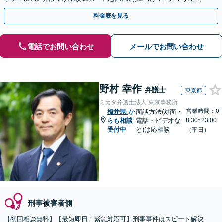
トします。【加害者側の相談専門】
料金表を見る
電話でお問い合わせ
メールでお問い合わせ
野村 幸作
弁護士
東京都
ミカタ弁護士法人 東京事務所
営業時間：0
福井県
か
面談方法(対面・
らも相談
電話・ビデオな
8:30~23:00
受付中
ど)は応相談
（平日）
刑事被害者側
【初回相談無料】【最短即日！緊急対応可】刑事事件はスピード解決