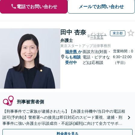
電話でお問い合わせ
メールでお問い合わせ
田中 杏奈
東京都
インタビュ
ーを見る
弁護士
東京スタートアップ法律事務所
営業時間：0
福井県
か
面談方法(対面・
らも相談
電話・ビデオな
6:30~22:00
受付中
ど)は応相談
（平日）
刑事被害者側
【刑事事件でご家族が逮捕されたら】【弁護士待機中/当日中の電話相
談可(予約制)】警察署への接見は即日対応のスピード重視、逮捕・刑
事事件に強い弁護士が示談成功・不起訴(減刑)に向けて全力でサポー
トします。【加害者側の相談専門】
料金表を見る