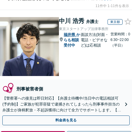
11件中 1-11件を表示
中川 浩秀
弁護士
東京都
東京スタートアップ法律事務所
営業時間：0
福井県
か
面談方法(対面・
らも相談
電話・ビデオな
6:30~22:00
受付中
ど)は応相談
（平日）
刑事被害者側
【警察署への接見は即日対応】【弁護士待機中/当日中の電話相談可
(予約制)】ご家族が犯罪容疑で逮捕されてしまったら刑事事件担当の
弁護士が身柄釈放・不起訴獲得に向けて全力でサポートします。【毎
月100名以上の相談実績】【全国対応】
料金表を見る