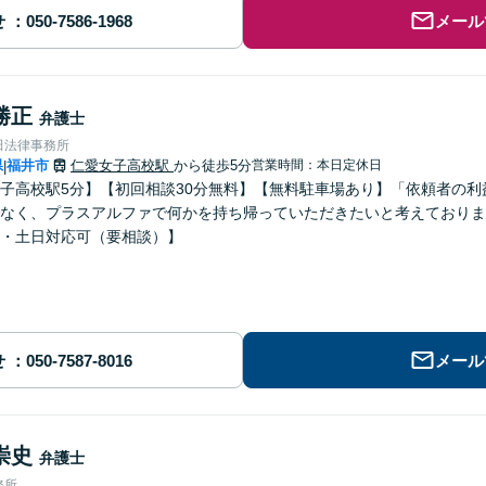
せ
メール
勝正
弁護士
田法律事務所
県
福井市
仁愛女子高校駅
から徒歩5分
営業時間：本日定休日
|
子高校駅5分】【初回相談30分無料】【無料駐車場あり】「依頼者の
なく、プラスアルファで何かを持ち帰っていただきたいと考えておりま
・土日対応可（要相談）】
せ
メール
崇史
弁護士
務所