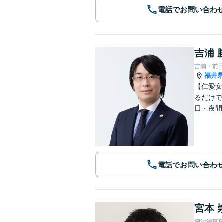
電話でお問い合わ
吉浦 
吉浦・前
福井
【仁愛女
るだけで
日・夜間
電話でお問い合わ
宮本 
剱法律事