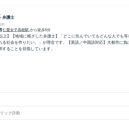
郎
弁護士
務所
仁愛女子高校駅
から徒歩5分
年以上】【地域に根ざした弁護士】「どこに住んでいてもどんな人でも等
れる社会を作りたい。」が理念です。【英語／中国語対応】大都市に負
供することを目指しています。
リック詐欺