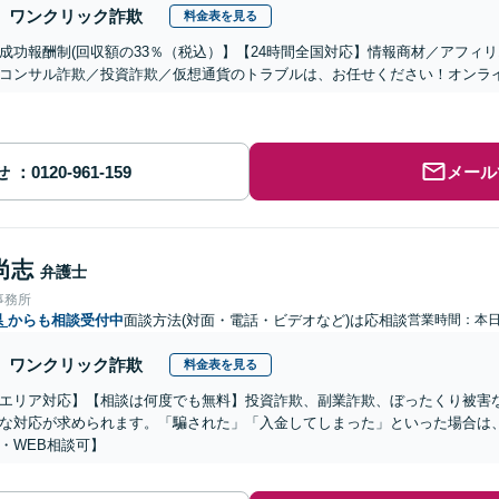
ワンクリック詐欺
料金表を見る
成功報酬制(回収額の33％（税込）】【24時間全国対応】情報商材／アフィ
コンサル詐欺／投資詐欺／仮想通貨のトラブルは、お任せください！オンラ
せ
メール
尚志
弁護士
事務所
県
からも相談受付中
面談方法(対面・電話・ビデオなど)は応相談
営業時間：本
ワンクリック詐欺
料金表を見る
エリア対応】【相談は何度でも無料】投資詐欺、副業詐欺、ぼったくり被害
な対応が求められます。「騙された」「入金してしまった」といった場合は
・WEB相談可】