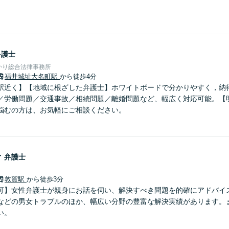
弁護士
かり総合法律事務所
福井城址大名町駅
から徒歩4分
駅近く】【地域に根ざした弁護士】ホワイトボードで分かりやすく，納
／労働問題／交通事故／相続問題／離婚問題など、幅広く対応可能。【
悩むの方は、お気軽にご相談ください。
子
弁護士
敦賀駅
から徒歩3分
可】女性弁護士が親身にお話を伺い、解決すべき問題を的確にアドバイ
などの男女トラブルのほか、幅広い分野の豊富な解決実績があります。
い。