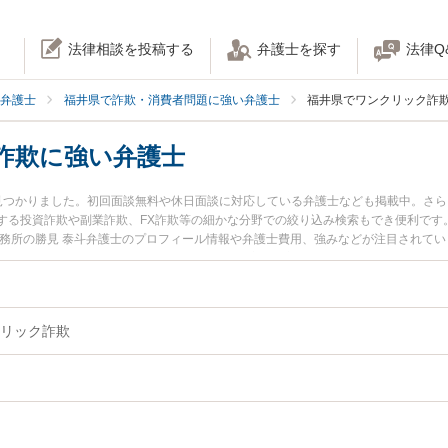
法律相談を投稿する
弁護士を探す
法律Q
弁護士
福井県で詐欺・消費者問題に強い弁護士
福井県でワンクリック詐
詐欺に強い弁護士
見つかりました。初回面談無料や休日面談に対応している弁護士なども掲載中。さ
する投資詐欺や副業詐欺、FX詐欺等の細かな分野での絞り込み検索もでき便利です
事務所の勝見 泰斗弁護士のプロフィール情報や弁護士費用、強みなどが注目されて
したい』『ワンクリック詐欺のトラブル解決の実績豊富な近くの弁護士を検索した
などでお困りの相談者さんにおすすめです。
リック詐欺