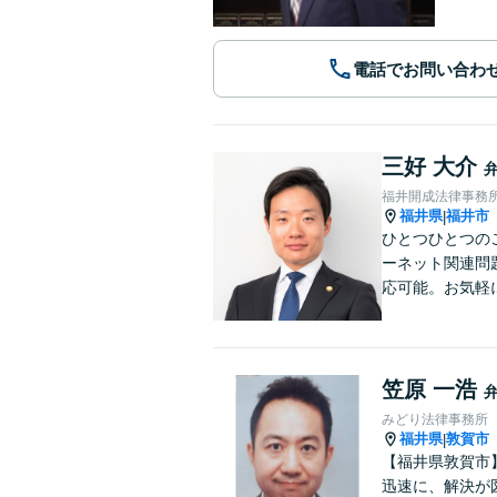
電話でお問い合わ
三好 大介
福井開成法律事務
福井県
福井市
|
ひとつひとつの
ーネット関連問
応可能。お気軽
笠原 一浩
みどり法律事務所
福井県
敦賀市
|
【福井県敦賀市
迅速に、解決が