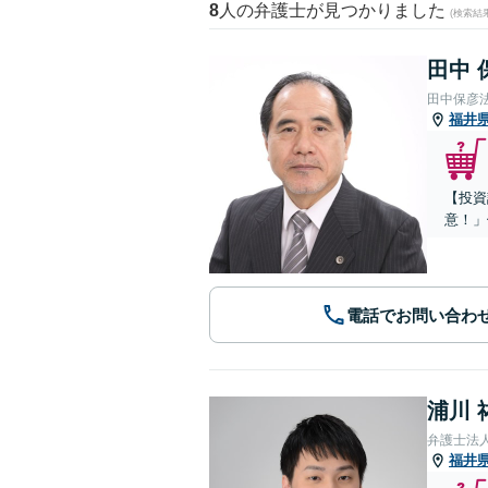
8
人の弁護士が見つかりました
(検索結
田中 
田中保彦
福井
【投資
意！」
電話でお問い合わ
浦川 
弁護士法
福井