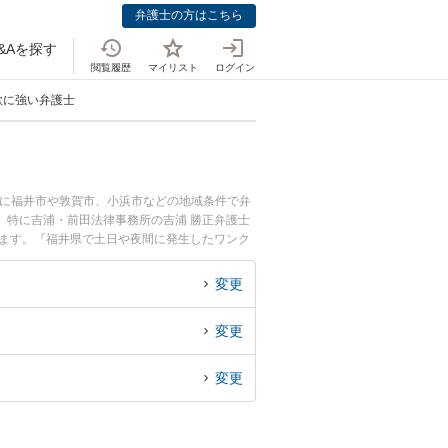
弁護士の方はこちら
&Aを探す
閲覧履歴
マイリスト
ログイン
欺に強い弁護士
らに福井市や敦賀市、小浜市などの地域条件で弁
。特に吉浦・前田法律事務所の吉浦 勝正弁護士
います。『福井県で土日や夜間に発生したワンク
い』『初回相談無料でワンクリック詐欺を法律相
変更
変更
変更