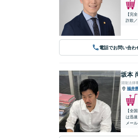
【完全
詐欺／
電話でお問い合わ
坂本 
清陵法律
福井
【全国
は迅速
メール