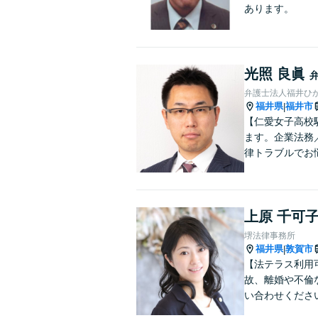
あります。
光照 良眞
弁護士法人福井ひ
福井県
福井市
|
【仁愛女子高校
ます。企業法務
律トラブルでお
上原 千可
堺法律事務所
福井県
敦賀市
|
【法テラス利用
故、離婚や不倫
い合わせくださ