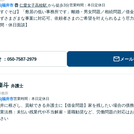
県
福井市
仁愛女子高校駅
から徒歩3分
営業時間：本日定休日
|
すぐそば】「敷居の低い事務所です」離婚・男女問題／相続問題／借金
ずさまざまな事案に対応可。依頼者さまのご希望を叶えられるよう尽力
間・休日面談】
せ
メール
泰斗
弁護士
事務所
県
福井市
営業時間：本日定休日
|
井に根ざし、貢献できる弁護士に【借金問題】家を残したい場合の債務
業法務：未払い残業代や不当解雇・退職勧奨など、労働問題の対応はお
さい