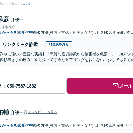
果について詳しくは
こちら
)
保彦
弁護士
法律事務所
県
からも相談受付中
面談方法(対面・電話・ビデオなど)は応相談
営業時間：本
ワンクリック詐欺
料金表を見る
詐欺に強い／豊富な実績】「悪質な投資詐欺から被害者を救済！」「海外シ
依頼者さまの痛みに寄り添って丁寧なヒアリングをおこない、少しでも多く
せ
メール
祐輔
弁護士
インタビューを見る
人エッグ
県
からも相談受付中
面談方法(対面・電話・ビデオなど)は応相談
営業時間：00: