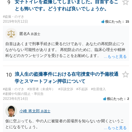
一応捜査のきっかけにはなると思いますが、現実に立件するかという
9
女子トイレを盗撮してしまいました。自首するこ
と、相当可能性は低いと思われます。警察が動く可能性はかなり低い
とも怖いです。どうすれば良いでしょうか。
ですが、事情聴取までは頭の中では覚悟はしておいた方がよいかと思
#盗撮・のぞき
います。 ただ、ご自身で大いに反省されているように、女性にとって
2019年9月12日
役にたった
15
知らない男性からカメラを向けられて隠し撮りをされるということは
本当に怖いことですし、陰湿な行動として非難に値する行動です。罪
匿名A
弁護士
になるかならないかで変わるものではありません。自分だけが喜べは
よいという考えではなく、相手を尊重する、思いやる気持ちを持つよ
自首はあくまで刑事手続きに乗るだけであり、あなたの再犯防止につ
うにすれば、これはしてはいけないな、と事前に判断できるようにな
ながらない可能性があります。 再犯防止のために、臨床心理士や精神
ると思います。恐れにより意思決定をするとただの我慢になります
科などのカウンセリングを受けることをお勧めします。
が、よりよい行動を選ぶことは自信を高めてくれます。 まだ未成年と
いうことですし、恥ずかしいことを相談する勇気をお持ちの方ですの
で、今後同じようなことは起こさないと思います。 不安を抱えても仕
10
浪人生の盗撮事件における在宅捜査中の予備校通
方ないので、前向きに過ごされることを期待しています。
学とスマートフォン押収について
#盗撮・のぞき
#加害者（未成年）
#示談交渉
#不起訴
#住居侵入
#逮捕や勾留の阻止・準抗告
2023年6月14日
役にたった
2
小峰 将太郎
弁護士
仮に空ぶっても、中の人に被疑者の居場所を知らないか聞くというこ
とになるでしょう。