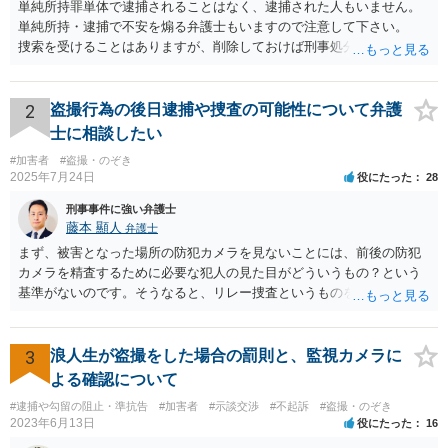
単純所持罪単体で逮捕されることはなく、逮捕された人もいません。
単純所持・逮捕で不安を煽る弁護士もいますので注意して下さい。
捜索を受けることはありますが、削除しておけば刑事処分をうけるこ
とはないので、公務員などで捜索も困る場合以外は媒体を破壊するな
どしておけばいいでしょう。
2
盗撮行為の後日逮捕や捜査の可能性について弁護
士に相談したい
#加害者
#盗撮・のぞき
2025年7月24日
役にたった
28
刑事事件に強い弁護士
藤本 顯人
弁護士
まず、被害となった場所の防犯カメラを見ないことには、前後の防犯
カメラを精査するために必要な犯人の見た目がどういうもの？という
基準がないのです。そうなると、リレー捜査というものをしようがあ
りません。起点となる場所で、そのような捜査が行われていないとな
ると、その前後の捜査も行われていないと考えるのが自然です。（回
りくどすぎるからです。） 次に、犯行から１ヶ月半ということです
3
浪人生が盗撮をした場合の罰則と、監視カメラに
が、被害者が被害届を出し、その後、警察が防犯カメラ映像で被害現
よる確認について
場の防犯カメラを精査し、さらに前後の防犯カメラを精査して、リレ
#逮捕や勾留の阻止・準抗告
#加害者
#示談交渉
#不起訴
#盗撮・のぞき
ー捜査によって、行為者様を個人特定できるような証拠に当たったと
2023年6月13日
役にたった
16
仮定します。 このような個人特定証拠の照会には、車であれば、当日