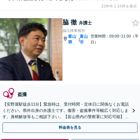
15件中 1-15件を表示
脇 徹
弁護士
脇法律事務所
富山
富山
営業時間：09:00~21:00（平
|
県
市
日）
盗撮
【安野屋駅徒歩11分】緊急時は、受付時間・定休日に関係なくお電話
ください。県外出身の弁護士です。傷害・盗撮事件等幅広く対応しま
す。身柄解放等もご相談下さい。【富山県内の警察署に対応可能】
【夜間・土日対応可】【電話相談可】【完全個室】
料金表を見る