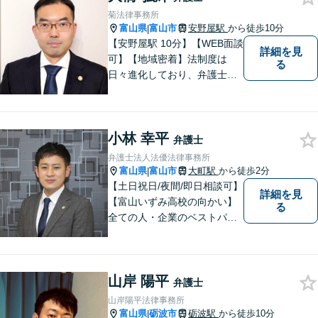
菊法律事務所
富山県
富山市
安野屋駅
から徒歩10分
|
【安野屋駅 10分】【WEB面談
詳細を見
可】【地域密着】法制度は
る
日々進化しており、弁護士に
も柔軟かつ迅速な対応が求め
られる時代です。 電子化やAI
の活用が進む中でも、依頼者
小林 幸平
の声にしっかり耳を傾ける姿
弁護士
勢は変わりません。
弁護士法人法優法律事務所
富山県
富山市
大町駅
から徒歩2分
|
【土日祝日/夜間/即日相談可】
詳細を見
【富山いずみ高校の向かい】
る
全ての人・企業のベストパー
トナーとなることを目指して
います。お気軽にご相談下さ
い。
山岸 陽平
弁護士
山岸陽平法律事務所
富山県
砺波市
砺波駅
から徒歩10分
|