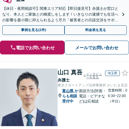
【休日・夜間相談可】関東エリア対応【即日接見可】弁護士が窓口と
なり、本人とご家族との橋渡しをします！いきなりの逮捕でも生活へ
の影響を最小限に抑えられるよう尽力「被害者との示談交渉をサポー
ト」「任意取調べにも対応」
事例を見る(2件)
料金表を見る
電話でお問い合わせ
メールでお問い合わせ
山口 真吾
埼玉県
インタビュ
ーを見る
弁護士
東京スタートアップ法律事務所 さいたま支店
営業時間：0
富山県
か
面談方法(対面・
らも相談
電話・ビデオな
6:30~22:00
受付中
ど)は応相談
（平日）