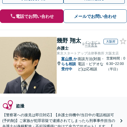
電話でお問い合わせ
メールでお問い合わせ
幾野 翔太
大阪府
インタビュ
ーを見る
弁護士
東京スタートアップ法律事務所 大阪支店
営業時間：0
富山県
か
面談方法(対面・
らも相談
電話・ビデオな
6:30~22:00
受付中
ど)は応相談
（平日）
盗撮
【警察署への接見は即日対応】【弁護士待機中/当日中の電話相談可
(予約制)】ご家族が犯罪容疑で逮捕されてしまったら刑事事件担当の
弁護士が身柄釈放・不起訴獲得に向けて全力でサポートします。【毎