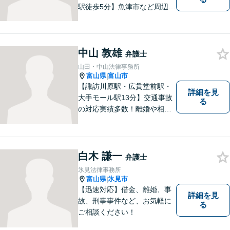
駅徒歩5分】魚津市など周辺地
域に密着した法律事務所で
す。お気軽にご相談ください
ませ。
中山 敦雄
弁護士
山田・中山法律事務所
富山県
富山市
|
【諏訪川原駅・広貫堂前駅・
詳細を見
大手モール駅13分】交通事故
る
の対応実績多数！離婚や相続
のご相談もしやすいアットホ
ームな雰囲気。一人で悩みを
抱える前に、私と一緒に最善
策がないか考えてみません
白木 謙一
弁護士
か？【複数弁護士在籍】
氷見法律事務所
富山県
氷見市
|
【迅速対応】借金、離婚、事
詳細を見
故、刑事事件など、お気軽に
る
ご相談ください！