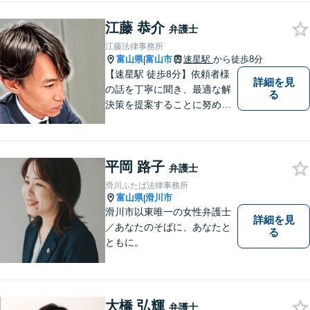
しています。あなたのお悩み
江藤 恭介
を解決するため、迅速かつ丁
弁護士
寧にサポートいたします。
江藤法律事務所
【夜間対応可能】
富山県
富山市
速星駅
から徒歩8分
|
【速星駅 徒歩8分】依頼者様
詳細を見
の話を丁寧に聞き、最適な解
る
決策を提案することに努めて
おります。お早めの相談が、
納得のいく解決への第一歩で
す。 まずはお気軽にご相談く
平岡 路子
ださい。
弁護士
滑川ふたば法律事務所
富山県
滑川市
|
滑川市以東唯一の女性弁護士
詳細を見
／あなたのそばに、あなたと
る
ともに。
大橋 弘輝
弁護士