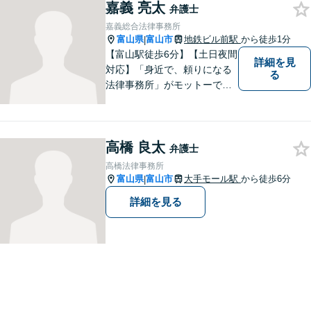
ご相談ください。平日夜間相
嘉義 亮太
弁護士
談OK！【複数弁護士在籍】
嘉義総合法律事務所
富山県
富山市
地鉄ビル前駅
から徒歩1分
|
【富山駅徒歩6分】【土日夜間
詳細を見
対応】「身近で、頼りになる
る
法律事務所」がモットーで
す。交通事故・刑事事件・離
婚問題を中心に、幅広いお困
りごとに対応していおりま
高橋 良太
す。お悩みになる前に、ご相
弁護士
談ください。【24Hメール受
高橋法律事務所
付】
富山県
富山市
大手モール駅
から徒歩6分
|
詳細を見る