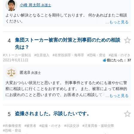
判明します（警察にデータベースがあるので）が、他方で、ICカード
小峰 将太郎
弁護士
やクレジットカードなどでは、数週間必要です。 ですが、被害者がす
ぐに被害申告を行なっているならば、警察は防犯カメラの保存期間は
よりよい解決となることを期待しております。 何かあればまたご相談
１週間から長くて１ヶ月程度というふうに考えて、すぐさま防犯カメ
ください。
ラの捜査をします。 そうなると、その後に、上記のような個人特定捜
査が進んだとしても、やはり、遅ければ１ヶ月半程度かかるのではな
いでしょうか。 早ければ、数日から１ヶ月程度だと思います。 加え
4
集団ストーカー被害の対策と刑事罰のための相談
て、行為者の任意呼び出しや逮捕が遅れてしまうと、データを削除さ
先は？
れたりするリスクもあると考えて、警察としては、相応に素早い対応
をするかと思います。 そのため、仮に被害者がすぐさま被害届を出し
#ストーカー規制法
#住居侵入
#名誉毀損罪・侮辱罪
#恐喝・脅迫
#盗撮・のぞき
2021年6月11日
役にたった
37
ていたならば、すでに警察から何らかのアクションがあっても良い時
期ですし、それはすぎている可能性もあるかなという印象です。 な
匿名B
お、今回のケースですと、盗撮映像の隠滅（スマホを隠滅）をされな
弁護士
いために、任意の呼び出しではなく、あるとすれば、まずは家宅捜索
大変おつらい状況だと思います。 刑事事件とするためにも速やかに警
ですね。 ただ、これもすでに隠滅済みということなので、そもそも、
察に相談しに行くことをおすすめします。 また、被害によって精神的
被害場所（行為場所）の防犯カメラを見ただけで、ご質問者様が、被
にお疲れのことと思いますので、お医者さんに相談して不安な気持ち
害者の肩を盗撮したといえるだけの鮮明な映像があるのか疑問です
を解消することも検討してください。
が。
5
盗撮されました。示談したいです。
#肖像権侵害
#被害者
#盗撮・のぞき
#示談交渉
#児童買春・援助交際
#恐喝・脅迫