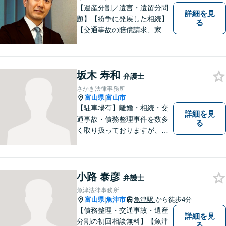
【遺産分割／遺言・遺留分問
詳細を見
題】【紛争に発展した相続】
る
【交通事故の賠償請求、家族
問題、刑事事件も】【富山県
砺波地域を中心に富山県・石
川県に対応】 訴訟、調停、
坂木 寿和
交渉などの代理人活動を行い
弁護士
ます。顧問契約先の法律相
さかき法律事務所
談、個人の方の法律相談対応
富山県
富山市
|
も。
【駐車場有】離婚・相続・交
詳細を見
通事故・債務整理事件を数多
る
く取り扱っておりますが、そ
の他も様々な事件に対応して
おります。「相談してよかっ
た」「少しほっとしました」
というお声をいただけるよう
小路 泰彦
弁護士
に、誠実・丁寧を心がけ事件
魚津法律事務所
に取り組んでいきたいと考え
富山県
魚津市
魚津駅
から徒歩4分
|
ています。
【債務整理・交通事故・遺産
詳細を見
分割の初回相談無料】【魚津
る