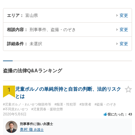
エリア
富山県
変更
相談内容
刑事事件、盗撮・のぞき
変更
詳細条件
未選択
変更
盗撮の法律Q&Aランキング
1
児童ポルノの単純所持と自首の判断、法的リスク
とは
#児童ポルノ・わいせつ物頒布等
#痴漢・性犯罪
#加害者
#盗撮・のぞき
#不同意わいせつ
#児童買春・援助交際
2020年5月6日
役にたった
43
刑事事件に強い弁護士
奥村 徹
弁護士