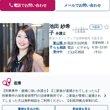
電話でお問い合わせ
メールでお問い合わせ
池田 紗希
大阪府
インタビュ
ーを見る
子
弁護士
東京スタートアップ法律事務所 大阪支店
営業時間：0
富山県
か
面談方法(対面・
らも相談
電話・ビデオな
6:30~22:00
受付中
ど)は応相談
（平日）
盗撮
【刑事事件・逮捕に強い弁護士】【ご家族が逮捕されてしまったら】
刑事事件の加害者側専門の法律事務所です。ご家族が警察に逮捕され
てしまった方は無料相談をご利用ください。【全国29拠点体制の広域
対応】【弁護士待機中/当日中の電話相談可(予約制)】
事例を見る(1件)
料金表を見る