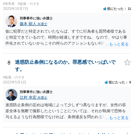
#加害者
#盗撮・のぞき
2025年10月7日
役にたった
11
刑事事件に強い弁護士
藤本 顯人
弁護士
仮に犯罪だと特定されていたならば、すでに行為者も質問者様である
と特定できているので、時間が経過しすぎですね。 なので、やはり事
件化されていないからこその何らのアクションもない時間経過なのだ
と思います。
8
迷惑防止条例になるのか。罪悪感でいっぱいで
す。
#盗撮・のぞき
2022年5月1日
役にたった
9
刑事事件に強い弁護士
辻村 幸宏
弁護士
迷惑防止条例の定めは地域によって少しずつ異なりますが、女性の容
姿全体を無断で撮影したということについては、それが執拗で恐怖を
与えるような行為態様でなければ、条例違反を問われる卑猥な言動に
はあたらないのではないかと思います。 もちろんバスの運転手があな
たの行動を不審に思い、車内の防犯カメラ映像が仮に存在するなら、