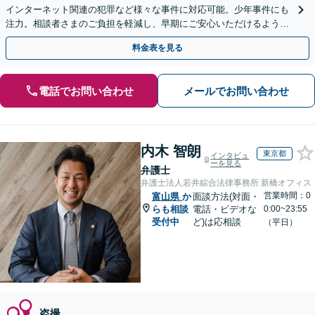
インターネット関連の犯罪など様々な事件に対応可能。少年事件にも
注力。相談者さまのご負担を軽減し、早期にご安心いただけるよう尽
力します【遠方のご依頼可】【裁判員裁判の経験あり】
料金表を見る
電話でお問い合わせ
メールでお問い合わせ
内木 智朗
東京都
インタビュ
ーを見る
弁護士
弁護士法人若井綜合法律事務所 新橋オフィス
営業時間：0
富山県
か
面談方法(対面・
らも相談
電話・ビデオな
0:00~23:55
受付中
ど)は応相談
（平日）
盗撮