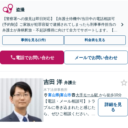
盗撮
【警察署への接見は即日対応】【弁護士待機中/当日中の電話相談可
(予約制)】ご家族が犯罪容疑で逮捕されてしまったら刑事事件担当の
弁護士が身柄釈放・不起訴獲得に向けて全力でサポートします。【毎
月100名以上の相談実績】【全国対応】
事例を見る(1件)
料金表を見る
電話でお問い合わせ
メールでお問い合わせ
吉田 洋
弁護士
木下法律事務所
富山県
富山市
大手モール駅
から徒歩10分
|
【電話・メール相談可】トラ
詳細を見
ブルに巻き込まれたと感じた
る
ら、ぜひご相談ください。離
婚・相続・刑事・労働・企業
法務など、幅広い分野に対応