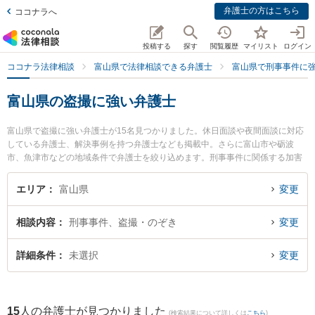
弁護士の方はこちら
ココナラへ
投稿する
探す
閲覧履歴
マイリスト
ログイン
ココナラ法律相談
富山県で法律相談できる弁護士
富山県で刑事事件に
富山県の盗撮に強い弁護士
富山県で盗撮に強い弁護士が15名見つかりました。休日面談や夜間面談に対応
している弁護士、解決事例を持つ弁護士なども掲載中。さらに富山市や砺波
市、魚津市などの地域条件で弁護士を絞り込めます。刑事事件に関係する加害
者側や少年犯罪、再犯・前科あり等の細かな分野での絞り込み検索もでき便利
です。特に脇法律事務所の脇 徹弁護士や木下法律事務所の吉田 洋弁護士、江藤
エリア
富山県
変更
法律事務所の江藤 恭介弁護士のプロフィール情報や弁護士費用、強みなどが注
目されています。『富山県で土日や夜間に発生した盗撮のトラブルを今すぐに
相談内容
刑事事件、盗撮・のぞき
変更
弁護士に相談したい』『盗撮のトラブル解決の実績豊富な近くの弁護士を検索
したい』『初回相談無料で盗撮を法律相談できる富山県内の弁護士に相談予約
したい』などでお困りの相談者さんにおすすめです。
詳細条件
未選択
変更
15
人の弁護士が見つかりました
(検索結果について詳しくは
こちら
)