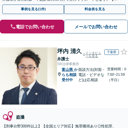
月100名以上の相談実績】【全国対応】
事例を見る(1件)
料金表を見る
電話でお問い合わせ
メールでお問い合わせ
坪内 清久
千葉県
インタビュ
ーを見る
弁護士
Sfil法律事務所
営業時間：0
富山県
か
面談方法(対面・
らも相談
電話・ビデオな
7:00~21:59
受付中
ど)は応相談
（平日）
盗撮
【刑事分野300件以上】【全国エリア対応】無罪獲得あり◎性犯罪、