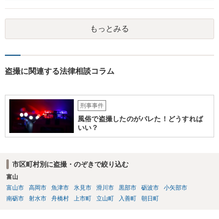
もっとみる
盗撮に関連する法律相談コラム
刑事事件
風俗で盗撮したのがバレた！どうすれば
いい？
市区町村別に盗撮・のぞきで絞り込む
富山
富山市
高岡市
魚津市
氷見市
滑川市
黒部市
砺波市
小矢部市
南砺市
射水市
舟橋村
上市町
立山町
入善町
朝日町