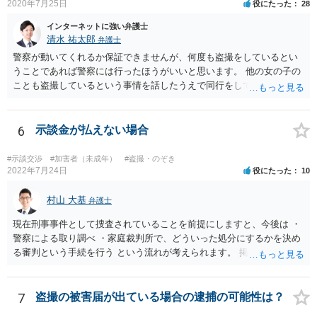
2020年7月25日
役にたった
28
インターネットに強い弁護士
清水 祐太郎
弁護士
警察が動いてくれるか保証できませんが、何度も盗撮をしているとい
うことであれば警察には行ったほうがいいと思います。 他の女の子の
ことも盗撮しているという事情を話したうえで同行をしてほしいだと
か、つれてきたら話を聞いてくれるかなどの相談をしてみましょう。
そのあとで本人には、示談金を請求することになります。 メッセージ
としては、示談金として〇万円払ってくださいと送ることになりま
6
示談金が払えない場合
す。被害にあったことは事実なので、適度に示談金を請求するだけで
は恐喝にはなりません。会社に言うとかネットに書き込むなどという
#示談交渉
#加害者（未成年）
#盗撮・のぞき
と恐喝になりえるので注意しましょう。 メッセージだけだと相手は何
2022年7月24日
役にたった
10
らの緊張もしないですし、ゆっくりと考える時間を与えてしまいま
す。 できれば直接会って話したほうがいいです。 もし難しければ弁護
村山 大基
弁護士
士に依頼することも検討したほうがいいでしょう。弁護士に依頼しな
現在刑事事件として捜査されていることを前提にしますと、今後は ・
くても示談金をとれる場合もありますので、依頼するのがいいのかど
警察による取り調べ ・家庭裁判所で、どういった処分にするかを決め
うかだけでも弁護士に相談してみるのがいいのではないでしょうか。
る審判という手続を行う という流れが考えられます。 掲示板上で詳し
く説明するのは長くなる上にご不明点をその都度やりとりして回答す
るのが難しいので、 面談相談をお勧めします。
7
盗撮の被害届が出ている場合の逮捕の可能性は？