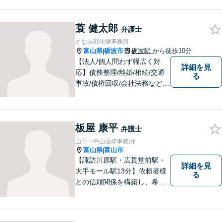
蓑 健太郎
弁護士
となみ野法律事務所
富山県
砺波市
砺波駅
から徒歩10分
|
【法人/個人問わず幅広く対
詳細を見
応】債務整理/離婚/相続/交通
る
事故/債権回収/会社法務など幅
広い知識を活かしご対応しま
す。気軽に相談していただけ
る法律事務所を目指しており
板屋 康平
ますので、ぜひ一度ご相談く
弁護士
ださい。【JR「砺波駅」10
山田・中山法律事務所
分】
富山県
富山市
|
【諏訪川原駅・広貫堂前駅・
詳細を見
大手モール駅13分】依頼者様
る
との信頼関係を構築し、希望
を尊重した解決になるよう尽
力してまいります。ちょっと
したことでも、ぜひお気軽に