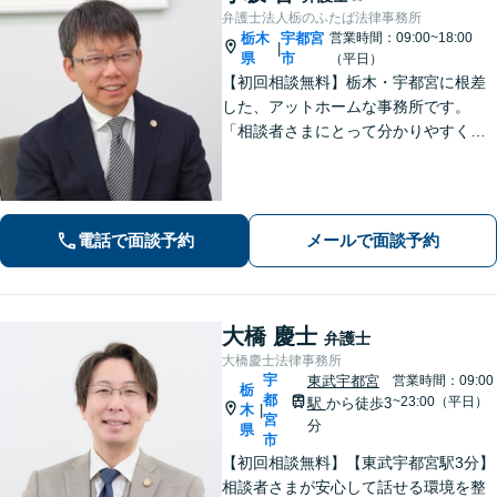
弁護士法人栃のふたば法律事務所
栃木
宇都宮
営業時間：09:00~18:00
|
県
市
（平日）
【初回相談無料】栃木・宇都宮に根差
した、アットホームな事務所です。
「相談者さまにとって分かりやすく説
明すること」「必ず何らかの解決策を
お出しすること」を心がけておりま
す。どんなことでも大丈夫。まずはお
気軽にご相談ください【無料駐車場あ
電話で面談予約
メールで面談予約
り】
大橋 慶士
弁護士
大橋慶士法律事務所
宇
東武宇都宮
営業時間：09:00
栃
都
~23:00（平日）
駅
から徒歩3
木
|
宮
分
県
市
【初回相談無料】【東武宇都宮駅3分】
相談者さまが安心して話せる環境を整