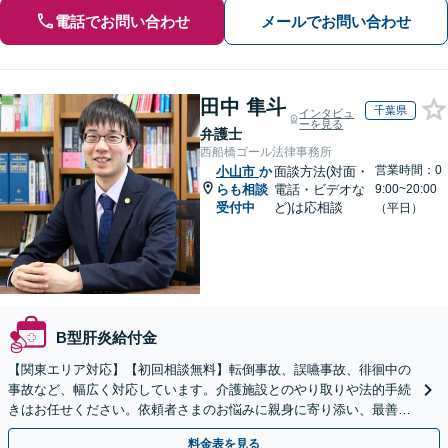
電話でお問い合わせ
メールでお問い合わせ
田中 隼斗
千葉県
インタビュ
ーを見る
弁護士
西船橋ゴール法律事務所
営業時間：0
小山市
か
面談方法(対面・
らも相談
電話・ビデオな
9:00~20:00
受付中
ど)は応相談
（平日）
B型肝炎給付金
【関東エリア対応】【初回相談無料】転倒事故、誤嚥事故、徘徊中の
事故など、幅広く対応しています。介護施設とのやり取りや法的手続
きはお任せください。依頼者さまのお悩みに親身に寄り添い、最善の
結果が得られるように尽力いたします。
料金表を見る