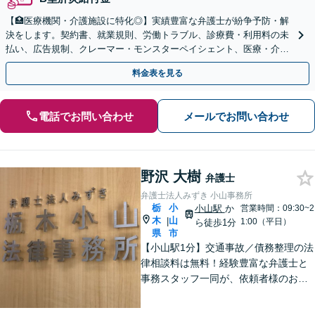
【🏥医療機関・介護施設に特化◎】実績豊富な弁護士が紛争予防・解
決をします。契約書、就業規則、労働トラブル、診療費・利用料の未
払い、広告規制、クレーマー・モンスターペイシェント、医療・介護
事故などに対応【顧問契約あり】
料金表を見る
電話でお問い合わせ
メールでお問い合わせ
野沢 大樹
弁護士
弁護士法人みずき 小山事務所
栃
小
小山駅
か
営業時間：09:30~2
木
山
|
1:00（平日）
ら徒歩1分
県
市
【小山駅1分】交通事故／債務整理の法
律相談料は無料！経験豊富な弁護士と
事務スタッフ一同が、依頼者様のお悩
みを解消できるよう全力でサポート。
状況を十分にヒアリングし、あらゆる