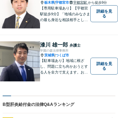
栃木県
宇都宮市
宇都宮駅
から徒歩9分
|
【専用駐車場あり】【宇都宮
詳細を見
駅徒歩9分】「地域のみなさま
る
の最も身近な相談相手として
頼れる存在でありたい。」が
モットーです。【初回面談無
料】【夜間／休日対応可】交
通事故／遺産相続／借金問題
漆川 雄一郎
弁護士
／企業法務／離婚問題などさ
学園の森法律事務所
まざまな分野に力を入れてお
茨城県
つくば市
|
ります。
【駐車場あり】地域に根ざ
詳細を見
し、問題に立ち向かおうとす
る
る人を全力で支えます。お困
りの方は、お気軽にご相談く
ださい。
B型肝炎給付金の法律Q&Aランキング