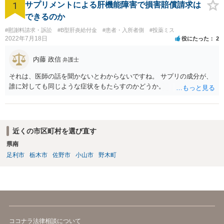
1
サプリメントによる肝機能障害で損害賠償請求は
できるのか
#慰謝料請求・訴訟
#B型肝炎給付金
#患者・入所者側
#投薬ミス
2022年7月18日
役にたった
2
内藤 政信
弁護士
それは、医師の話を聞かないとわからないですね。 サプリの成分が、
誰に対しても同じような症状をもたらすのかどうか。
近くの市区町村を選び直す
県南
足利市
栃木市
佐野市
小山市
野木町
ココナラ法律相談について