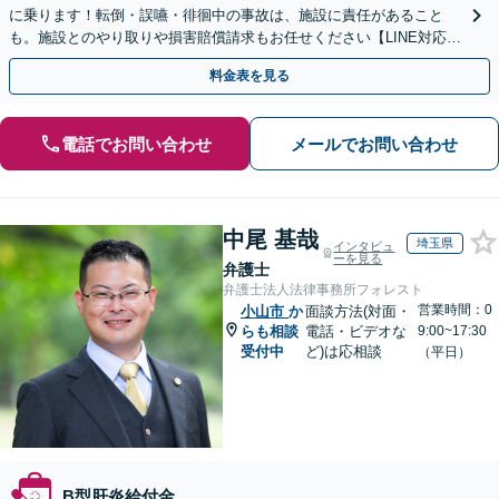
に乗ります！転倒・誤嚥・徘徊中の事故は、施設に責任があること
も。施設とのやり取りや損害賠償請求もお任せください【LINE対応
可】【夜間・休日面談可】【関東エリア対応】
料金表を見る
電話でお問い合わせ
メールでお問い合わせ
中尾 基哉
埼玉県
インタビュ
ーを見る
弁護士
弁護士法人法律事務所フォレスト
営業時間：0
小山市
か
面談方法(対面・
らも相談
電話・ビデオな
9:00~17:30
受付中
ど)は応相談
（平日）
B型肝炎給付金