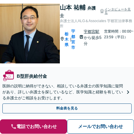
山本 祐輔
弁護
インタビューを見
る
士
弁護士法人ALG＆Associates 宇都宮法律事務
所
宇
宇都宮駅
営業時間：00:00~
栃
都
23:59（平日）
から徒歩5
木
|
宮
分
県
市
B型肝炎給付金
医師の説明に納得ができない、相談している弁護士の医学知識に疑問
があり、詳しい弁護士を探しているなど、医学知識と経験を有してい
る弁護士がご相談をお受けします。
料金表を見る
電話でお問い合わせ
メールでお問い合わせ