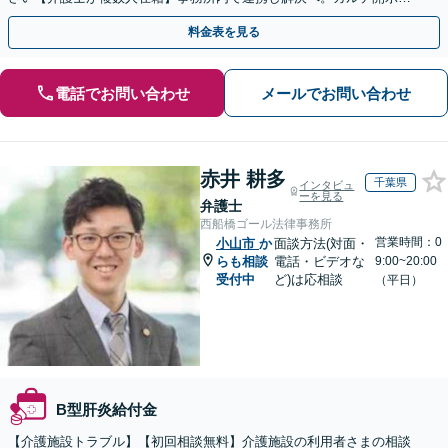
返金・賠償請求をサポートいたします【休日夜間面談可】
料金表を見る
電話でお問い合わせ
メールでお問い合わせ
赤井 耕多
千葉県
インタビュ
ーを見る
弁護士
西船橋ゴール法律事務所
営業時間：0
小山市
か
面談方法(対面・
らも相談
電話・ビデオな
9:00~20:00
受付中
ど)は応相談
（平日）
B型肝炎給付金
【介護施設トラブル】【初回相談無料】介護施設の利用者さまの相談