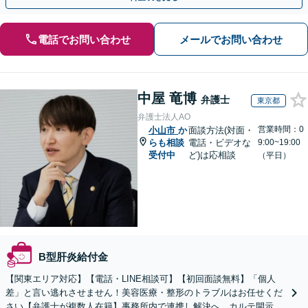
電話でお問い合わせ
メールでお問い合わせ
中屋 竜博
弁護士
東京都
弁護士法人AO
営業時間：0
小山市
か
面談方法(対面・
らも相談
電話・ビデオな
9:00~19:00
受付中
ど)は応相談
（平日）
B型肝炎給付金
【関東エリア対応】【電話・LINE相談可】【初回面談無料】「個人
差」と言い逃れさせません！美容医療・整形のトラブルはお任せくだ
さい【弁護士が複数人在籍】事務所内で連携し解決へ。カルテ開示や