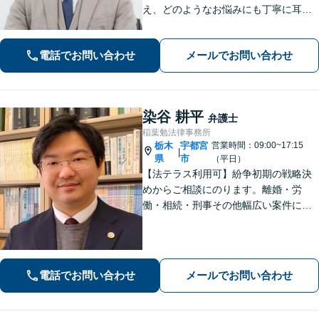
え、どのようなお悩みにも丁寧に耳を
傾けます「離婚問題：財産分与、養育
費、婚姻費用、複雑な案件にも対応」
電話でお問い合わせ
メールでお問い合わせ
「相続：遺産分割協議、遺留分侵害請
求、相続放棄などあらゆる問題に対
応」
染谷 耕平
弁護士
稲葉勉法律事務所
栃木
宇都宮
営業時間：09:00~17:15
|
県
市
（平日）
【法テラス利用可】紛争初期の戦略決
めからご相談にのります。離婚・労
働・相続・刑事その他幅広い案件につ
いて、ご相談から交渉・調停・裁判ま
で、どの段階でも適切なサポートが可
能です。
電話でお問い合わせ
メールでお問い合わせ