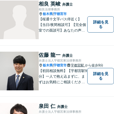
せ下さい。
相良 英峻
弁護士
相良法律事務所
栃木県
宇都宮市
|
【桜通十文字バス停近く】
詳細を見
【当日/夜間相談可】【完全個
る
室での面談可】あなたの声を
聞かせてください。親切・丁
寧な対応を心がけておりま
す。 事務所HPもご覧くださ
い。 https://sagara-law-office.j
佐藤 龍一
弁護士
p/
弁護士法人宇都宮東法律事務所
栃木県
宇都宮市
宇都宮駅
から徒歩9分
|
【初回相談無料】【宇都宮駅9
詳細を見
分】一人で抱え込まずに、ま
る
ずはお気軽にご相談くださ
い。【夜間休日対応可能】
泉田 仁
弁護士
弁護士法人宇都宮東法律事務所