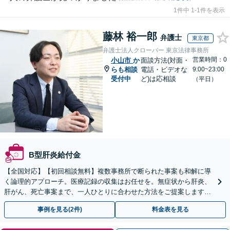
1件中 1-1件を表示
藤林 裕一郎
弁護士
東京都
弁護士法人クローバー 東京法律事務所
営業時間：0
小山市
か
面談方法(対面・
らも相談
電話・ビデオな
9:00~23:00
受付中
ど)は応相談
（平日）
B型肝炎給付金
【全国対応】【初回相談無料】複数事務所で断られた事案も和解に導
く論理的アプローチ。医療記録の収集はお任せを。無症状から肝炎、
肝がん、死亡事案まで、一人ひとりに合わせた方法をご提案します。
手続きの負担を減らし、権利を守ります。
事例を見る(2件)
料金表を見る