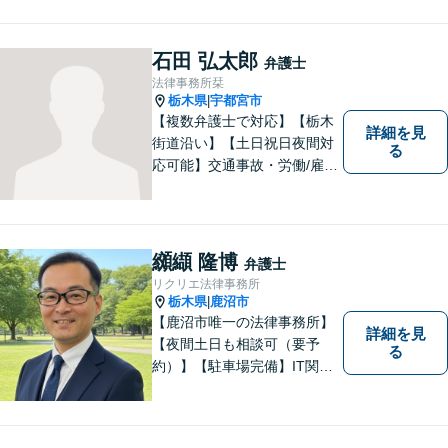
石田 弘太郎
弁護士
法律事務所栞
栃木県
宇都宮市
|
【複数弁護士で対応】【栃木
詳細を見
街道沿い】【土日祝日夜間対
る
応可能】交通事故・労働/雇用
問題・刑事事件に注力してい
ます。宇都宮市の弁護士で
す。是非一度ご相談くださ
い。
纐纈 隆博
弁護士
リクリエ法律事務所
栃木県
鹿沼市
|
【鹿沼市唯一の法律事務所】
詳細を見
【夜間土日も相談可（要予
る
約）】【駐車場完備】IT関連
をはじめ、離婚・相続・交通
事故と幅広く案件を取り扱っ
ております。お気軽にお問合