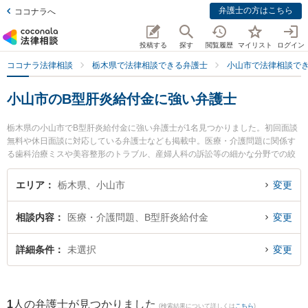
弁護士の方はこちら
ココナラへ
投稿する
探す
閲覧履歴
マイリスト
ログイン
ココナラ法律相談
栃木県で法律相談できる弁護士
小山市で法律相談で
小山市のB型肝炎給付金に強い弁護士
栃木県の小山市でB型肝炎給付金に強い弁護士が1名見つかりました。初回面談
無料や休日面談に対応している弁護士なども掲載中。医療・介護問題に関係す
る歯科治療ミスや美容整形のトラブル、産婦人科の訴訟等の細かな分野での絞
り込み検索もでき便利です。特に弁護士法人みずき 小山事務所の野沢 大樹弁護
士のプロフィール情報や弁護士費用、強みなどが注目されています。『小山市
エリア
栃木県、小山市
変更
で土日や夜間に発生したB型肝炎給付金のトラブルを今すぐに弁護士に相談した
い』『B型肝炎給付金のトラブル解決の実績豊富な近くの弁護士を検索したい』
相談内容
医療・介護問題、B型肝炎給付金
変更
『初回相談無料でB型肝炎給付金を法律相談できる小山市内の弁護士に相談予約
したい』などでお困りの相談者さんにおすすめです。
詳細条件
未選択
変更
1
人の弁護士が見つかりました
(検索結果について詳しくは
こちら
)