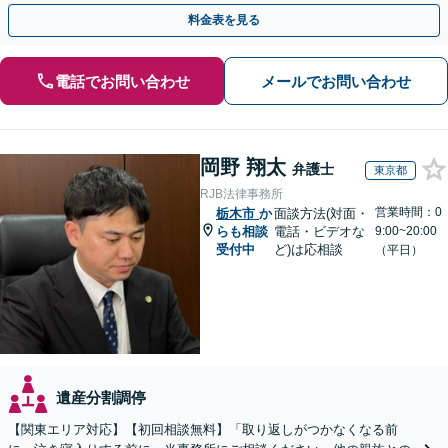
ポート」【全国出張】【完全個室制】【バリアフリー対応】
料金表を見る
電話でお問い合わせ
メールでお問い合わせ
岡野 翔太
弁護士
東京都
RJB法律事務所
営業時間：0
栃木市
か
面談方法(対面・
らも相談
電話・ビデオな
9:00~20:00
受付中
ど)は応相談
（平日）
遺産分割調停
【関東エリア対応】【初回相談無料】「取り返しがつかなくなる前