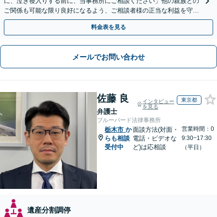
に、泣き寝入りする前に、当事務所にご相談ください」他の親族との
ご関係も可能な限り良好になるよう、ご相談者様の正当な利益を守り
つつ、双方が納得できる着地点を探ります。
料金表を見る
メールでお問い合わせ
佐藤 良
東京都
インタビュー
を見る
弁護士
ブルーバード法律事務所
営業時間：0
栃木市
か
面談方法(対面・
らも相談
電話・ビデオな
9:30~17:30
受付中
ど)は応相談
（平日）
遺産分割調停