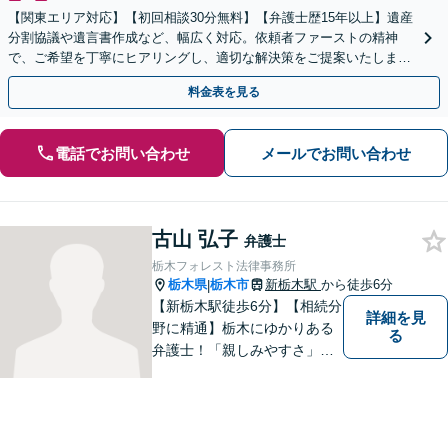
【関東エリア対応】【初回相談30分無料】【弁護士歴15年以上】遺産
分割協議や遺言書作成など、幅広く対応。依頼者ファーストの精神
で、ご希望を丁寧にヒアリングし、適切な解決策をご提案いたしま
す。まずは無料相談でお悩みをお聞かせください。
料金表を見る
電話でお問い合わせ
メールでお問い合わせ
古山 弘子
弁護士
栃木フォレスト法律事務所
栃木県
栃木市
新栃木駅
から徒歩6分
|
【新栃木駅徒歩6分】【相続分
詳細を見
野に精通】栃木にゆかりある
る
弁護士！「親しみやすさ」
「話しやすさ」に定評があり
ます。まずは皆様の抱える問
題や心境をお聞かせくださ
い。皆様にとって最善の対応