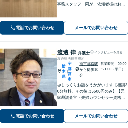
事務スタッフ一同が、依頼者様のお悩
みを解消できるよう全力でサポート。
状況を十分にヒアリングし、あらゆる
観点から解決策をご提案してまいりま
電話でお問い合わせ
メールでお問い合わせ
す。【休日・夜間対応】
渡邊 律
弁護士
インタビューを見る
渡邊律法律事務所
宇
南宇都宮駅
営業時間：09:00
栃
都
~21:00（平日）
から徒歩10
木
|
宮
分
県
市
🤝じっくりお話をうかがいます【相談3
0分無料。その後は5500円のみ】【元
家裁調査官・夫婦カウンセラー資格あ
り】時間を気にせずじっくりお話をう
かがいます。一人ではどうにもできな
電話でお問い合わせ
メールでお問い合わせ
い、不安やお悩みは、是非、私にゆっ
くりお話しください