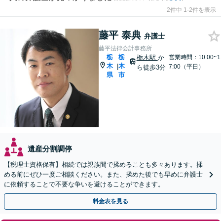
2件中 1-2件を表示
藤平 泰典
弁護士
藤平法律会計事務所
栃
栃
栃木駅
か
営業時間：10:00~1
木
木
|
7:00（平日）
ら徒歩3分
県
市
遺産分割調停
【税理士資格保有】相続では親族間で揉めることも多々あります。揉
める前にぜひ一度ご相談ください。また、揉めた後でも早めに弁護士
に依頼することで不要な争いを避けることができます。
料金表を見る