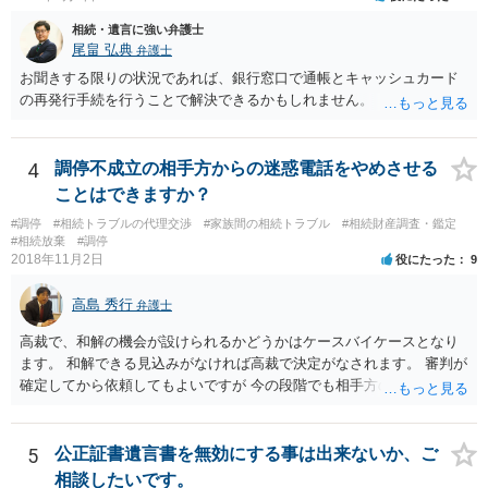
立ての趣旨」のところに書いている遺産の分け方に対して意見があれ
相続・遺言に強い弁護士
ば、まずそれを書くとよいです。 次に「申立ての理由」のところに、
尾畠 弘典
弁護士
なぜ調停を申し立てたのか(例えば、あかささんと話合いが出来ない／
お聞きする限りの状況であれば、銀行窓口で通帳とキャッシュカード
決裂した、など)や亡くなった方・あかささん・お姉さん間の事情やい
の再発行手続を行うことで解決できるかもしれません。
きさつなどが書かれていると思うので、あかささんから見てそれは違
うと感じるところは、どのように違うのか、など書くとよいです。 そ
の他、お姉さんの申立書には書かれていないけど、どのように遺産を
4
調停不成立の相手方からの迷惑電話をやめさせる
分けるかを決めるについてあかささんが重要だと考える事情があれば
(例えば、○○のときにお姉さんは亡くなった方からお金を援助してもら
ことはできますか？
った等)、それも書くとよいです。 書かない方が良いと思うことは、遺
#調停
#相続トラブルの代理交渉
#家族間の相続トラブル
#相続財産調査・鑑定
産分割に関係ない(と思われる)いきさつを沢山盛り込むことだと考えま
#相続放棄
#調停
す(あくまで遺産分割に関係することに留める方が、裁判所や調停委員
2018年11月2日
役にたった
9
の方に事情を理解してもらいやすいと思います)。
高島 秀行
弁護士
高裁で、和解の機会が設けられるかどうかはケースバイケースとなり
ます。 和解できる見込みがなければ高裁で決定がなされます。 審判が
確定してから依頼してもよいですが 今の段階でも相手方の連絡が迷惑
であれば 弁護士に依頼してもよいと思います。
5
公正証書遺言書を無効にする事は出来ないか、ご
相談したいです。