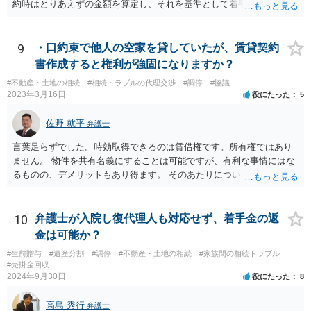
約時はとりあえずの金額を算定し、それを基準として着手金を設定
し、事件終了時に報酬金や追加着手金として考慮するといった契約も
あり得ます。 今後の見通しを言わないで契約はできないです。依頼者
が納得できる説明を受けるべきです。
9
・口約束で他人の空家を貸していたが、賃貸契約
書作成すると権利が強固になりますか？
#不動産・土地の相続
#相続トラブルの代理交渉
#調停
#協議
2023年3月16日
役にたった
5
佐野 就平
弁護士
言葉足らずでした。時効取得できるのは賃借権です。所有権ではあり
ません。 物件を共有名義にすることは可能ですが、有利な事情にはな
るものの、デメリットもあり得ます。 そのあたりについては、お近く
の弁護士にご相談ください。
10
弁護士が入院し復代理人も対応せず、着手金の返
金は可能か？
#生前贈与
#遺産分割
#調停
#不動産・土地の相続
#家族間の相続トラブル
#売掛金回収
2024年9月30日
役にたった
8
高島 秀行
弁護士