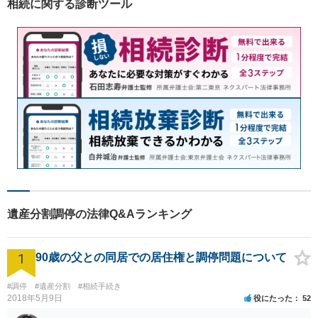
相続に関する診断ツール
遺産分割調停の法律Q&Aランキング
1
90歳の父との同居での居住権と調停問題について
#調停
#遺産分割
#相続手続き
2018年5月9日
役にたった
52