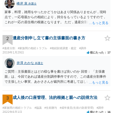
峰岸 泉
弁護士
家事，料理，雑用をやったかどうかはあまり関係ありませんが，現時
点で，一応母親からの相続により，持分をもっているようですので，
これが一応の居住権の根拠となります。 ただ，遺産分割により，母の
持分を父親が取得した場合，住み続けるのは難しいかも知れません。
2
遺産分割申し立て書の主張書面の書き方
#遺産分割
#家族間の相続トラブル
#相続財産調査・鑑定
#調停
2019年1月29日
役にたった
17
井澤 わかな
弁護士
ご質問：主張書面とはどの様な事を書けば良いのか 回答： 「主張書
面」は、今回であれば遺産分割調停事件ですので、この遺産分割事件
で主張したい事実、あかささんが裁判所に考慮してほしいと思う、亡
くなった方・あかささん・お姉さん間の事情などを記入することにな
ります。 もし、主張したい事実や考慮してほしい事情に関連して
資料を持っているようであれば、主張書面とは別で提出できます。も
3
成人後の口座管理、法的根拠と親への説得方法
し、お姉さんに見られたくないような資料がある場合、「非開示の希
望に関する申出書」と共に提出することも考えられます。 ご質問：書
#家族間の相続トラブル
#協議
#生前贈与
#成年後見(生前の財産管理)
#調停
いた方が良い事と書かない方が良い事 回答： お姉さんが申立書の「申
2022年6月1日
役にたった
16