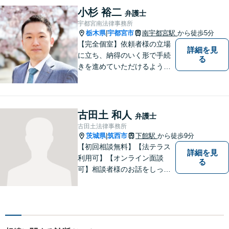
せ下さい。
小杉 裕二
弁護士
宇都宮南法律事務所
栃木県
宇都宮市
南宇都宮駅
から徒歩5分
|
【完全個室】依頼者様の立場
詳細を見
に立ち、納得のいく形で手続
る
きを進めていただけるよう、
しっかりとお話をお伺いし、
丁寧に説明を行います。 弁護
士業はサービス業であると認
識し、常に誠実で真摯な対応
古田土 和人
弁護士
を心掛けています。【南宇都
古田土法律事務所
宮駅5分】
茨城県
筑西市
下館駅
から徒歩9分
|
【初回相談無料】【法テラス
詳細を見
利用可】【オンライン面談
る
可】相談者様のお話をしっか
りと聞き、丁寧に対応いたし
ます。ひとりで悩まずにご相
談ください。