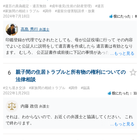
#遺言の真偽鑑定・遺言無効
#成年後見(生前の財産管理)
#遺言
#家族間の相続トラブル
#調停
#遺留分侵害額請求・放棄
2024年7月18日
役にたった
8
高島 秀行
弁護士
印鑑登録が代理でなされたとしても、母が公証役場に行って その内容
でよいと公証人に説明をして遺言書を作成したら 遺言書は有効となり
ます。 むしろ、 公正証書作成前後に下記の事情があったことが証明で
きれば判断能力がなく 無効だったと主張することが可能です。 翌年1
月に携帯が新しくなった母からの第一声は「ここにいたら殺される」
「面会に来てくれ」で、長男に聞くと「面会は出来ない。俺は携帯電
6
親子間の住居トラブルと所有物の権利についての
話の使い方を教える為に会っている」「母の話は聞かなくて良い」と
法律相談
電話が切れました。その後の電話でも「食事に毒が入っている」「体
#立ち退き交渉
#家族間の相続トラブル
#調停
#協議
にチップが埋められている」等、おかしかったです。 当時の診療記
2022年1月29日
役にたった
11
録、介護認定の資料、介護記録を取得して 弁護士に面談で相談された
方がよいと思います。
内藤 政信
弁護士
それは、わからないので、お近くの弁護士と協議してください。 これ
で終わります。