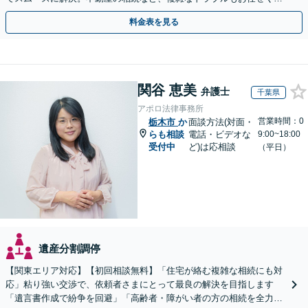
さい。【初回面談相談30分無料】
料金表を見る
関谷 恵美
弁護士
千葉県
アポロ法律事務所
営業時間：0
栃木市
か
面談方法(対面・
らも相談
電話・ビデオな
9:00~18:00
受付中
ど)は応相談
（平日）
遺産分割調停
【関東エリア対応】【初回相談無料】「住宅が絡む複雑な相続にも対
応」粘り強い交渉で、依頼者さまにとって最良の解決を目指します
「遺言書作成で紛争を回避」「高齢者・障がい者の方の相続を全力サ