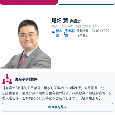
尾畑 慧
弁護士
弁護士法人高木・尾畑法律事務所
栃木
宇都宮
営業時間：09:00~17:00
|
県
市
（平日）
遺産分割調停
【弁護士2名体制】宇都宮に根ざし30年以上の事務所。自筆証書・公
正証書遺言／遺産分割／遺留分侵害額の請求／相続放棄／相続財産管
理人選任等 ご事情に応じた手続をご紹介します。【駐車場あり】
【当日・夜間・休日対応】
料金表を見る