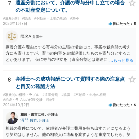
7
遺産分割において、介護の寄与分申し立ての場合
の不動産査定について。
#遺産分割
#協議
#不動産・土地の相続
#調停
2026年1月7日
役にたった
5
匿名A
弁護士
療養介護を理由とする寄与分の主張の場合には、事案や裁判所の考え
方にも寄りますが、寄与の内容を金銭評価したものを寄与分とするこ
とがあります。 仮に寄与の申立を（遺産分割とは別途に）して、その
ような考え方を撮るなら、必ずしも相続財産全体の評価（不動産の評
価）は不要ということもあります。 ただ、前提として、遺産分割はし
なければならないでしょうから、現実的にはいずれにせよ不動産評価
8
弁護士への成功報酬について質問する際の注意点
は必要でしょう。
と目安の確認方法
#家族間の相続トラブル
#遺産分割
#協議
#不動産・土地の相続
#相続トラブルの代理交渉
#調停
2024年10月2日
役にたった
5
相続・遺言に強い弁護士
濵門 俊也
弁護士
相続の案件について、依頼者が弁護士費用を持ち出すことになるよう
な契約はしません。他の相続人に遺産を渡すような事案でしたら、契