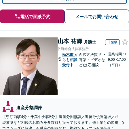
電話で面談予約
メールでお問い合わせ
山本 祐輝
弁護士
千葉県
佐野総合法律事務所
営業時間：0
栃木市
か
面談方法(対面・
らも相談
電話・ビデオな
9:00~17:00
受付中
ど)は応相談
（平日）
遺産分割調停
【県庁前駅4分・千葉中央駅5分】遺産分割協議／遺留分侵害請求／相
続放棄など相続のお悩みを多数取り扱っております。他士業との連携
でスムーズに解決。不動産の相続など、複雑なトラブルもお任せくだ