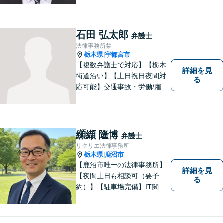
す。また、所属弁護士全員が
日本労働弁護団（労働者側の
弁護士団体）に所属していま
石田 弘太郎
弁護士
す。
法律事務所栞
栃木県
宇都宮市
|
【複数弁護士で対応】【栃木
詳細を見
街道沿い】【土日祝日夜間対
る
応可能】交通事故・労働/雇用
問題・刑事事件に注力してい
ます。宇都宮市の弁護士で
す。是非一度ご相談くださ
い。
纐纈 隆博
弁護士
リクリエ法律事務所
栃木県
鹿沼市
|
【鹿沼市唯一の法律事務所】
詳細を見
【夜間土日も相談可（要予
る
約）】【駐車場完備】IT関連
をはじめ、離婚・相続・交通
事故と幅広く案件を取り扱っ
ております。お気軽にお問合