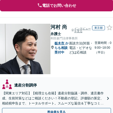
電話でお問い合わせ
河村 尚
東京都
インタビュー
を見る
弁護士
和田倉門法律事務所
営業時間：0
栃木市
か
面談方法(対面・
らも相談
電話・ビデオな
9:00~18:00
受付中
ど)は応相談
（平日）
遺産分割調停
【関東エリア対応】【税理士も在籍】遺産分割協議・調停、遺言書作
成、生前対策などはご相談ください！不動産の登記、評価額の算定、
相続税申告まで、トータルサポート。スムーズな返信＆丁寧なコミュ
ニケーション◎お気軽にご相談ください。
料金表を見る