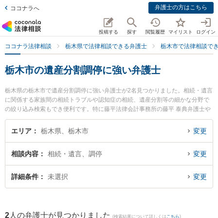
弁護士の方はこちら
ココナラへ
投稿する
探す
閲覧履歴
マイリスト
ログイン
ココナラ法律相談
栃木県で法律相談できる弁護士
栃木市で法律相談で
栃木市の遺産分割調停に強い弁護士
栃木県の栃木市で遺産分割調停に強い弁護士が2名見つかりました。相続・遺言
に関係する家族間の相続トラブルや認知症の相続、遺産分割等の細かな分野で
の絞り込み検索もでき便利です。特に藤平法律会計事務所の藤平 泰典弁護士や
栃木フォレスト法律事務所の古山 弘子弁護士のプロフィール情報や弁護士費
用、強みなどが注目されています。『栃木市で土日や夜間に発生した遺産分割
エリア
栃木県、栃木市
変更
調停のトラブルを今すぐに弁護士に相談したい』『遺産分割調停のトラブル解
決の実績豊富な近くの弁護士を検索したい』『初回相談無料で遺産分割調停を
相談内容
相続・遺言、調停
変更
法律相談できる栃木市内の弁護士に相談予約したい』などでお困りの相談者さ
んにおすすめです。
詳細条件
未選択
変更
2
人の弁護士が見つかりました
(検索結果について詳しくは
こちら
)