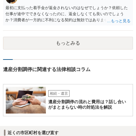
最初に支払った着手金が返金されないのはなぜでしょうか？依頼した
仕事が途中でできなくなったのに、返金しなくても良いのでしょう
か？消費者が一方的に不利になる契約は無効ではありませんか？
着手金は、前の弁護士が倒れるまでにやった仕事に応じて清算する義
務があると思います。 倒れた弁護士が所属する弁護士会に相談さ
れた方がよいと思います。 倒れた弁護士は脳梗塞で倒れたようで
もっとみる
すが、 判断能力があり、復代理を倒れた弁護士の判断で復代理を
選任したのか 即ち、復代理人の選任は有効なのかという問題もあ
ると思います。
遺産分割調停に関連する法律相談コラム
相続・遺言
遺産分割調停の流れと費用は？話し合い
がまとまらない時の対処法を解説
近くの市区町村を選び直す