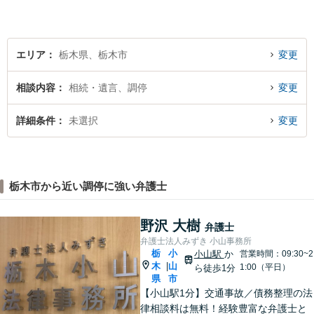
策をご提案します。【駐車場
有】【子連れ相談歓迎】
エリア
栃木県、栃木市
変更
相談内容
相続・遺言、調停
変更
詳細条件
未選択
変更
栃木市から近い調停に強い弁護士
野沢 大樹
弁護士
弁護士法人みずき 小山事務所
栃
小
小山駅
か
営業時間：09:30~2
木
山
|
1:00（平日）
ら徒歩1分
県
市
【小山駅1分】交通事故／債務整理の法
律相談料は無料！経験豊富な弁護士と