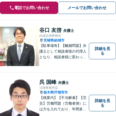
電話でお問い合わせ
メールでお問い合わせ
谷口 友啓
弁護士
結城法律事務所
茨城県
結城市
|
【駐車場有】【離婚問題】弁
詳細を見
護士として相談者様の代理人
る
となり、相談者様に変わって
対応し、後のトラブルを未然
に防ぎます。 易しい言葉で、
明確に判断をお示しし、問題
解決をサポートさせていただ
呉 国峰
弁護士
きますので、是非ご相談くだ
法律事務所栞
さい。
栃木県
宇都宮市
|
【残業代】【不当解雇】【労
詳細を見
災】労働問題（労働者側）に
る
は力を入れており、年間多数
の相談・受任実績がありま