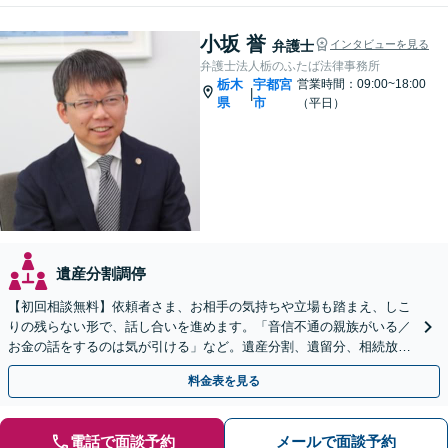
小坂 誉
弁護士
インタビューを見る
弁護士法人栃のふたば法律事務所
栃木
宇都宮
営業時間：09:00~18:00
|
県
市
（平日）
遺産分割調停
【初回相談無料】依頼者さま、お相手の気持ちや立場も踏まえ、しこ
りの残らない形で、話し合いを進めます。「音信不通の親族がいる／
お金の話をするのは気が引ける」など。遺産分割、遺留分、相続放
棄、使い込みなど、お気軽にご相談ください【完全個室】
料金表を見る
電話で面談予約
メールで面談予約