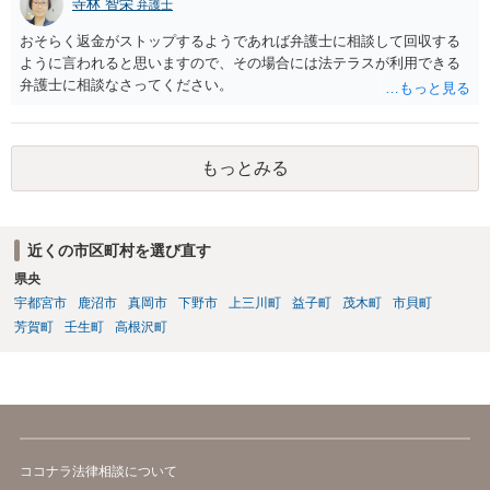
寺林 智栄
弁護士
おそらく返金がストップするようであれば弁護士に相談して回収する
ように言われると思いますので、その場合には法テラスが利用できる
弁護士に相談なさってください。
もっとみる
近くの市区町村を選び直す
県央
宇都宮市
鹿沼市
真岡市
下野市
上三川町
益子町
茂木町
市貝町
芳賀町
壬生町
高根沢町
ココナラ法律相談について