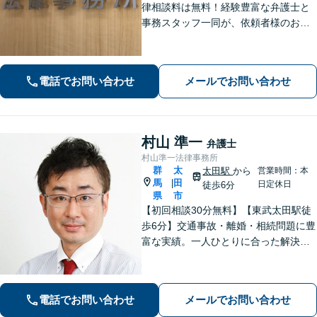
律相談料は無料！経験豊富な弁護士と
事務スタッフ一同が、依頼者様のお悩
みを解消できるよう全力でサポート。
状況を十分にヒアリングし、あらゆる
観点から解決策をご提案してまいりま
電話でお問い合わせ
メールでお問い合わせ
す。【休日・夜間対応】
村山 準一
弁護士
村山準一法律事務所
群
太
太田駅
から
営業時間：本
馬
田
|
日定休日
徒歩6分
県
市
【初回相談30分無料】【東武太田駅徒
歩6分】交通事故・離婚・相続問題に豊
富な実績。一人ひとりに合った解決方
法で納得できる解決を目指します。依
頼者ファーストで迅速対応。企業法務
もご相談ください。
電話でお問い合わせ
メールでお問い合わせ