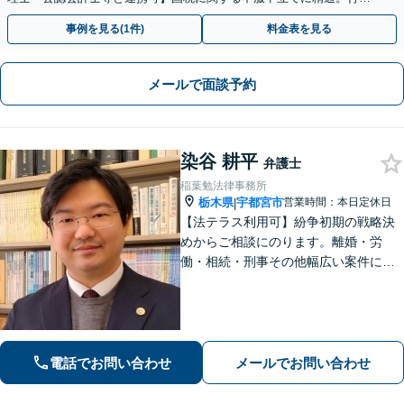
側の知見を活かしたサポートいたします
事例を見る(1件)
料金表を見る
メールで面談予約
染谷 耕平
弁護士
稲葉勉法律事務所
栃木県
宇都宮市
営業時間：本日定休日
|
【法テラス利用可】紛争初期の戦略決
めからご相談にのります。離婚・労
働・相続・刑事その他幅広い案件につ
いて、ご相談から交渉・調停・裁判ま
で、どの段階でも適切なサポートが可
能です。
電話でお問い合わせ
メールでお問い合わせ