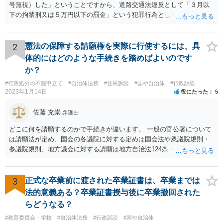
号無視）した」ということですから、道路交通法違反として「３月以
下の拘禁刑又は５万円以下の罰金」という犯罪行為として処罰される
可能性がありました。 となると、警察官としては、あなたがサインし
ようとしまいと現行犯逮捕できるわけです。 そこを、「サインをしな
いと逮捕する」というのは、「現行犯逮捕して刑事処分（罰金でも前
2
憲法の保障する請願権を実際に行使するには、具
科になる）にできるが、認めてサインすれば反則処理（何千円程度の
体的にはどのような手続きを踏めばよいのです
反則金があっても前科にならない）ですませてあげる」という意味で
か？
す。 あなたはこの警察官を非難するのではなく、感謝すべきというこ
#行政処分の不服申立て
#自治体法務
#住民訴訟
#国や自治体
#行政訴訟
とです。 警察官の「こんな事を言うのだったら免許証返した方がい
2023年1月14日
役にたった
5
い」との発言ですが、実際「前の車が赤で右折進行したから、自分も
（信号無視）した」というあなたと同じ考えの人が運転をしている公
佐藤 充崇
弁護士
道は、きちんと交通ルールを守っている人や歩行者らにとってとても
危険なものであり怖いので、そのような人には是非とも運転免許を返
どこに何を請願するのかで手続きが違います。 一般の官公署について
納してほしいと思うのが社会の大勢です。 実際「交通違反を繰り返せ
は請願法が定め、国会の各議院に対する定めは国会法や衆議院規則・
ば免許停止や取消（強制返納）になる」のはそういうことです。 たま
参議院規則、地方議会に対する請願は地方自治法124条・125条が定め
たま（あなたにとって）いい警察官にあたったことをきっかけに、む
ています。 請願を行おうとする官公署にまず問いあわせるのが比較的
しろ今回を苦い薬（良い教訓）として反省し、次回から「前の車は赤
スムースかと思います。
で右折進行したけど、自分は右折進行を思いとどまった」と交通ルー
3
正式な卒業前に渡された卒業証書は、卒業までは
ルを遵守するドライバーになってほしいと期待しています。
法的意義ある？卒業証書授与後に卒業撤回された
らどうなる？
#教育委員会・学校
#自治体法務
#行政訴訟
#国や自治体