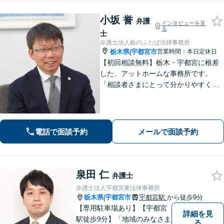
小坂 誉
弁護
インタビューを見
る
士
弁護士法人栃のふたば法律事務所
栃木県
宇都宮市
営業時間：本日定休日
|
【初回相談無料】栃木・宇都宮に根差
した、アットホームな事務所です。
「相談者さまにとって分かりやすく説
明すること」「必ず何らかの解決策を
お出しすること」を心がけておりま
す。どんなことでも大丈夫。まずはお
気軽にご相談ください【無料駐車場あ
電話で面談予約
メールで面談予約
り】
泉田 仁
弁護士
弁護士法人宇都宮東法律事務所
栃木県
宇都宮市
宇都宮駅
から徒歩9分
|
【専用駐車場あり】【宇都宮
詳細を見
駅徒歩9分】「地域のみなさま
る