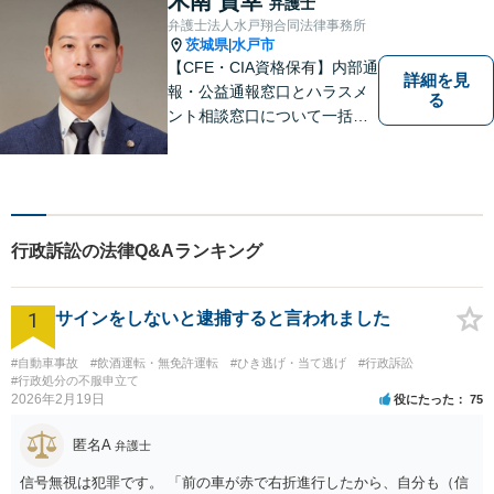
木南 貴幸
弁護士
弁護士法人水戸翔合同法律事務所
茨城県
水戸市
|
【CFE・CIA資格保有】内部通
詳細を見
報・公益通報窓口とハラスメ
る
ント相談窓口について一括対
応いたします【従業員500名
超の内部通報窓口業務経験】
行政訴訟の法律Q&Aランキング
1
サインをしないと逮捕すると言われました
#自動車事故
#飲酒運転・無免許運転
#ひき逃げ・当て逃げ
#行政訴訟
#行政処分の不服申立て
2026年2月19日
役にたった
75
匿名A
弁護士
信号無視は犯罪です。 「前の車が赤で右折進行したから、自分も（信