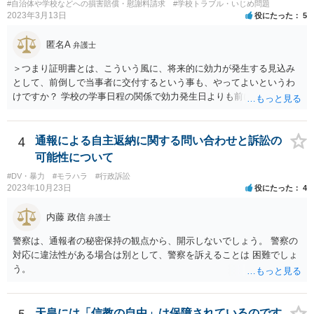
#自治体や学校などへの損害賠償・慰謝料請求
#学校トラブル・いじめ問題
2023年3月13日
役にたった
5
匿名A
弁護士
＞つまり証明書とは、こういう風に、将来的に効力が発生する見込み
として、前倒しで当事者に交付するという事も、やってよいというわ
けですか？ 学校の学事日程の関係で効力発生日よりも前に交付したか
らとしても、効力発生日が記載されている証明書の効力に影響はない
でしょう。 両者をそろえるに越したことはないですが、卒業式の日程
自体は各学校によって慣例として定められることが多いですし、学籍
4
通報による自主返納に関する問い合わせと訴訟の
離脱日も、学校によって異なるようですから、そのこと自体に特に問
可能性について
題はないでしょう。 ＞万一、効力発生日より前に、その効力が無効と
#DV・暴力
#モラハラ
#行政訴訟
なる出来事が起こったとしたら、その証明書は効力を発生する事な
2023年10月23日
役にたった
4
く、証明書としては無効化されるということですね？ そう考えるのが
自然でしょう。 ただし、卒業証書自体は、通常記載されている内容
内藤 政信
弁護士
が、全課程を修了したという事実について記載されており、卒業式時
点では、そのこと自体は過去の事実として間違いないので、卒業証書
警察は、通報者の秘密保持の観点から、開示しないでしょう。 警察の
自体の無効かどうかという法的な効力を議論するものではないでしょ
対応に違法性がある場合は別として、警察を訴えることは 困難でしょ
う。 問題は、証書そのものではなく、在学中に何らかの問題を起こし
う。
て学籍を剥奪されたかどうか、ということなので、厳密に言えば卒業
証書自体の議論とは直接関係しないと思います。
天皇には「信教の自由」は保障されているのです