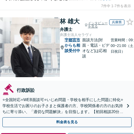
7件中 1-7件を表示
林 雄大
兵庫県
インタビュー
を見る
弁護士
弁護士法人セラヴィ
宇都宮市
面談方法(対
営業時間：09:
からも相
面・電話・ビデ
00~21:00（土
談受付中
オなど)は応相
日祝日）
談
行政訴訟
⭐️全国対応⭐️WEB面談可⭐️いじめ問題・学校を相手にした問題に特化⭐️
学校生活でお困りのお子さまと保護者の方、学校関係者の方のお気持
ちに寄り添い、「適切な問題解決」を目指します。【初回相談20分無
料】
料金表を見る