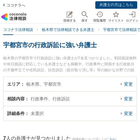
弁護士の方はこちら
ココナラへ
投稿する
探す
閲覧履歴
マイリスト
ログイン
ココナラ法律相談
栃木県で法律相談できる弁護士
宇都宮市で法律相談
宇都宮市の行政訴訟に強い弁護士
栃木県の宇都宮市で行政訴訟に強い弁護士が7名見つかりました。初回面談無料
や休日面談に対応している弁護士なども掲載中。行政事件に関係する行政処分
の不服申立てや住民訴訟、抗告訴訟（処分取り消し等）等の細かな分野での絞
り込み検索もでき便利です。特に稲葉勉法律事務所の染谷 耕平弁護士や弁護士
法人栃のふたば法律事務所の小坂 誉弁護士、弁護士法人宇都宮東法律事務所の
エリア
栃木県、宇都宮市
変更
泉田 仁弁護士のプロフィール情報や弁護士費用、強みなどが注目されていま
す。『宇都宮市で土日や夜間に発生した行政訴訟のトラブルを今すぐに弁護士
相談内容
行政事件、行政訴訟
変更
に相談したい』『行政訴訟のトラブル解決の実績豊富な近くの弁護士を検索し
たい』『初回相談無料で行政訴訟を法律相談できる宇都宮市内の弁護士に相談
予約したい』などでお困りの相談者さんにおすすめです。
詳細条件
未選択
変更
7
人の弁護士が見つかりました
(検索結果について詳しくは
こちら
)