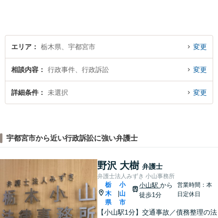
い。 https://sagara-law-office.j
p/
エリア
栃木県、宇都宮市
変更
相談内容
行政事件、行政訴訟
変更
詳細条件
未選択
変更
宇都宮市から近い行政訴訟に強い弁護士
野沢 大樹
弁護士
弁護士法人みずき 小山事務所
栃
小
小山駅
から
営業時間：本
木
山
|
日定休日
徒歩1分
県
市
【小山駅1分】交通事故／債務整理の法