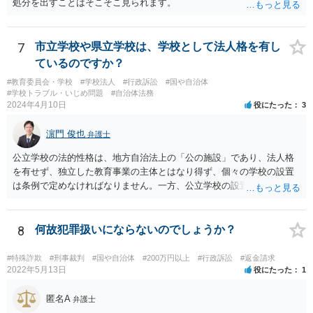
処分を出すことはそこそこ見られます。
7
市立学校や県立学校は、学校として法人格を有し
ているのですか？
#教育委員会・学校
#学校法人
#行政訴訟
#国や自治体
#学校トラブル・いじめ問題
#自治体法務
2024年4月10日
役にたった
3
濵門 俊也
弁護士
公立学校の法的性格は、地方自治法上の「公の施設」であり、法人格
を有せず、独立した教育事業の主体とはなり得ず、個々の学校の設置
は条例で定めなければなりません。一方、公立学校の設置者である地
方公共団体は地方自治法上「法人とする。」と規定され、法律上の権
利義務の主体となる法人格を有し、教育事業の主体となっています。
ちなみに、公立学校は教育行政組織上の取扱いとしては「教育機関」
8
何故犯罪扱いにならないのでしょうか？
であり、校舎・校地等は地方自治法上「行政財産」とされています。
#特殊詐欺
#刑事裁判
#国や自治体
#200万円以上
#行政訴訟
#返金請求
2022年5月13日
役にたった
1
匿名A
弁護士