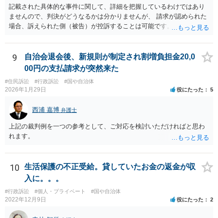
記載された具体的な事件に関して、詳細を把握しているわけではあり
ませんので、判決がどうなるかは分かりませんが、 請求が認められた
場合、訴えられた側（被告）が控訴することは可能です。 控訴が認め
られるかどうかは分かりませんが、控訴して判決内容を争うこと自体
はできます。 実際に被告に資産がないとなれば、判決で請求が認めら
れたとしても、回収はできません。
9
自治会退会後、新規則が制定され割増負担金20,0
00円の支払請求が突然来た
#住民訴訟
#行政訴訟
#国や自治体
2026年1月29日
役にたった
5
西浦 嘉博
弁護士
上記の裁判例を一つの参考として、ご対応を検討いただければと思わ
れます。
10
生活保護の不正受給。貸していたお金の返金が収
入に。。。
#行政訴訟
#個人・プライベート
#国や自治体
2022年12月9日
役にたった
2