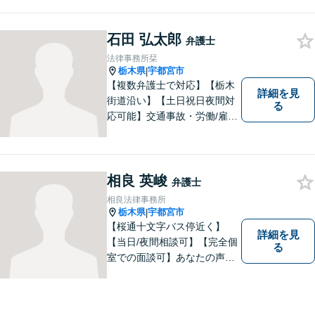
く、和やかな法律相談を目指
しています。お気軽にお問い
石田 弘太郎
合わせください。
弁護士
法律事務所栞
栃木県
宇都宮市
|
【複数弁護士で対応】【栃木
詳細を見
街道沿い】【土日祝日夜間対
る
応可能】交通事故・労働/雇用
問題・刑事事件に注力してい
ます。宇都宮市の弁護士で
す。是非一度ご相談くださ
い。
相良 英峻
弁護士
相良法律事務所
栃木県
宇都宮市
|
【桜通十文字バス停近く】
詳細を見
【当日/夜間相談可】【完全個
る
室での面談可】あなたの声を
聞かせてください。親切・丁
寧な対応を心がけておりま
す。 事務所HPもご覧くださ