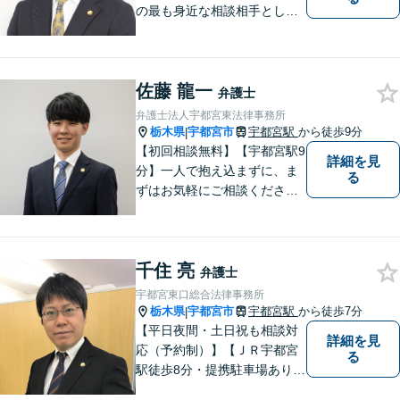
の最も身近な相談相手として
頼れる存在でありたい。」が
モットーです。【初回面談無
料】【夜間／休日対応可】交
佐藤 龍一
通事故／遺産相続／借金問題
弁護士
／企業法務／離婚問題などさ
弁護士法人宇都宮東法律事務所
まざまな分野に力を入れてお
栃木県
宇都宮市
宇都宮駅
から徒歩9分
|
ります。
【初回相談無料】【宇都宮駅9
詳細を見
分】一人で抱え込まずに、ま
る
ずはお気軽にご相談くださ
い。【夜間休日対応可能】
千住 亮
弁護士
宇都宮東口総合法律事務所
栃木県
宇都宮市
宇都宮駅
から徒歩7分
|
【平日夜間・土日祝も相談対
詳細を見
応（予約制）】【ＪＲ宇都宮
る
駅徒歩8分・提携駐車場あり】
相談者様にとって分かりやす