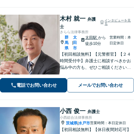
木村 就一
弁護
インタビューを見
る
士
きらら法律事務所
群
太
太田駅
から
営業時間：本
馬
田
|
日定休日
徒歩10分
県
市
【初回相談無料】【元警察官】【２４
時間受付中】弁護士に相談すべきかお
悩み中の方も、ぜひご相談ください
【刑事・離婚・相続・交通事故・企業
法務など】ご相談者さまに寄り添い、
電話でお問い合わせ
メールでお問い合わせ
きめ細やかな対応で、スピーディーに
最良の解決を目指します【土日・夜間
相談可能】。
小西 俊一
弁護士
小西総合法律事務所
茨城県
水戸市
営業時間：本日定休日
|
【初回相談無料】【休日夜間対応可】