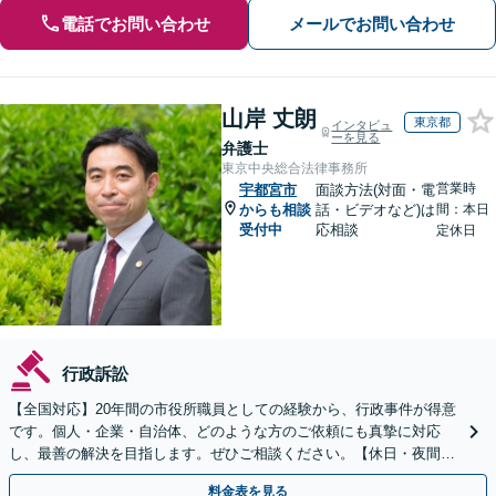
電話でお問い合わせ
メールでお問い合わせ
山岸 丈朗
東京都
インタビュ
ーを見る
弁護士
東京中央総合法律事務所
営業時
宇都宮市
面談方法(対面・電
からも相談
話・ビデオなど)は
間：本日
受付中
応相談
定休日
行政訴訟
【全国対応】20年間の市役所職員としての経験から、行政事件が得意
です。個人・企業・自治体、どのような方のご依頼にも真摯に対応
し、最善の解決を目指します。ぜひご相談ください。【休日・夜間相
談可】【ビデオ面談可】【銀座駅1分】
料金表を見る