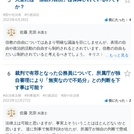
5
か？
#国や自治体
#行政訴訟
2023年4月28日
役にたった
4
佐藤 充崇
弁護士
信教の自由についてはあまり明確な議論を目にしませんが、表現の自
由や政治的活動の自由すら制約されるとされています。信教の自由も
だいぶ制約されていると考えるべきでしょう。 キリスト教の信仰につ
いても、心の中で思うだけなら可能かもしれませんが、その信仰を理
由に宮中の祭祀・儀礼に関する儀式を拒否したり、それら儀式の遂行
を批判する意見を公にすることが無制限に許されるとは思えません。
6
裁判で有罪となった公務員について、所属庁が独
自審理により「無実なので不処分」との判断を下
す事は可能？
#自治体法務
#刑事裁判
#行政訴訟
#国や自治体
2022年12月27日
役にたった
2
佐藤 充崇
弁護士
法律上は可能と思いますが、事実上そういうことはほとんどないかと
思います。 逆に刑事で無罪判決が出たが、所属庁が独自の判断で懲戒