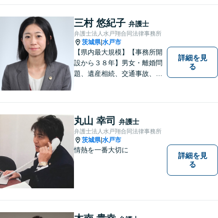
三村 悠紀子
弁護士
弁護士法人水戸翔合同法律事務所
茨城県
水戸市
|
【県内最大規模】【事務所開
詳細を見
設から３８年】男女・離婚問
る
題、遺産相続、交通事故、労
働問題、刑事事件などさまざ
まな法律トラブルに対応する
地域密着の女性弁護士。お困
りごとがあればお気軽にご相
丸山 幸司
弁護士
談ください！お一人おひとり
弁護士法人水戸翔合同法律事務所
に誠実に向き合います。
茨城県
水戸市
|
情熱を一番大切に
詳細を見
る