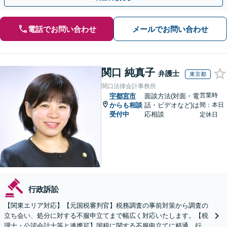
電話でお問い合わせ
メールでお問い合わせ
関口 純真子
弁護士
東京都
関口法律会計事務所
営業時
宇都宮市
面談方法(対面・電
からも相談
話・ビデオなど)は
間：本日
受付中
応相談
定休日
行政訴訟
【関東エリア対応】【元国税審判官】税務調査の事前対策から調査の
立ち会い、処分に対する不服申立てまで幅広く対応いたします。【税
理士・公認会計士等と連携可】国税に関する不服申立てに精通。行政