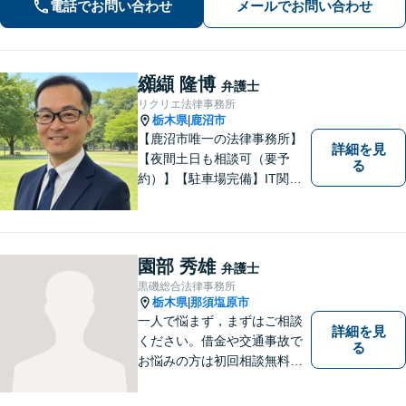
電話でお問い合わせ
メールでお問い合わせ
気軽にお問い合わせください。
纐纈 隆博
弁護士
リクリエ法律事務所
栃木県
鹿沼市
|
【鹿沼市唯一の法律事務所】
詳細を見
【夜間土日も相談可（要予
る
約）】【駐車場完備】IT関連
をはじめ、離婚・相続・交通
事故と幅広く案件を取り扱っ
ております。お気軽にお問合
せ下さい。
園部 秀雄
弁護士
黒磯総合法律事務所
栃木県
那須塩原市
|
一人で悩まず，まずはご相談
詳細を見
ください。借金や交通事故で
る
お悩みの方は初回相談無料で
す。