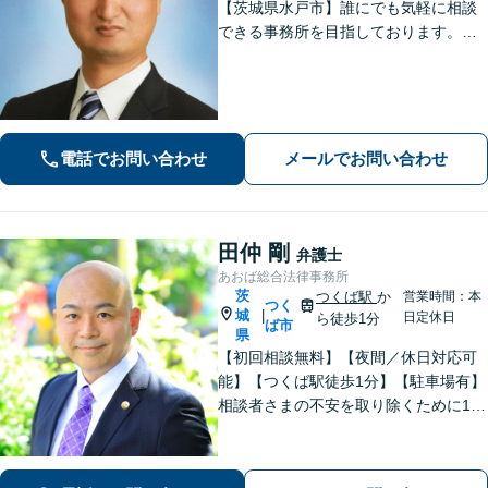
【茨城県水戸市】誰にでも気軽に相談
できる事務所を目指しております。依
頼者の方の費用対効果の観点からもご
納得の行くまでご説明をいたします。
お困りのことがございましたらお気軽
にご相談ください。
電話でお問い合わせ
メールでお問い合わせ
田仲 剛
弁護士
あおば総合法律事務所
茨
つくば駅
か
営業時間：本
つく
城
|
日定休日
ら徒歩1分
ば市
県
【初回相談無料】【夜間／休日対応可
能】【つくば駅徒歩1分】【駐車場有】
相談者さまの不安を取り除くために1件
1件のご相談に時間をかけて対応し、相
談者さまに寄り添った解決方法を提案
することを心がけています。まずはお