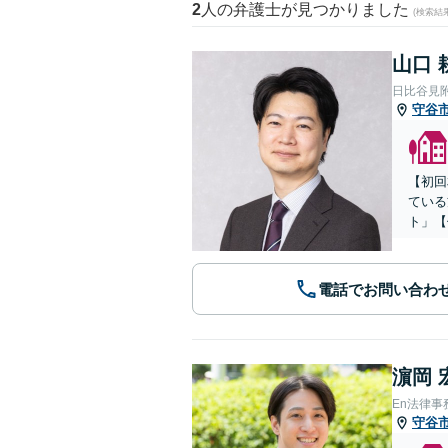
2
人の弁護士が見つかりました
(検索結
山口 
日比谷見
守谷
【初回
ている
ト」【
電話でお問い合わ
濵岡 
En法律事
守谷