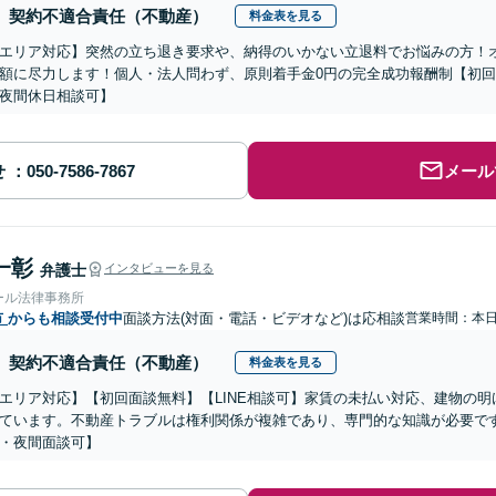
契約不適合責任（不動産）
料金表を見る
エリア対応】突然の立ち退き要求や、納得のいかない立退料でお悩みの方！
額に尽力します！個人・法人問わず、原則着手金0円の完全成功報酬制【初回
夜間休日相談可】
せ
メール
一彰
弁護士
インタビューを見る
ール法律事務所
市
からも相談受付中
面談方法(対面・電話・ビデオなど)は応相談
営業時間：本
契約不適合責任（不動産）
料金表を見る
エリア対応】【初回面談無料】【LINE相談可】家賃の未払い対応、建物の
ています。不動産トラブルは権利関係が複雑であり、専門的な知識が必要で
・夜間面談可】