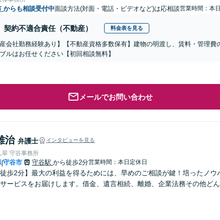
市
からも相談受付中
面談方法(対面・電話・ビデオなど)は応相談
営業時間：本
契約不適合責任（不動産）
料金表を見る
産会社勤務経験あり】【不動産資格多数保有】建物の明渡し、賃料・管理費
ブルはお任せください【初回相談無料】
メールでお問い合わせ
雄治
弁護士
インタビューを見る
人翠 守谷事務所
県
守谷市
守谷駅
から徒歩2分
営業時間：本日定休日
|
徒歩2分】最大の利益を得るためには、早めのご相談が鍵！培ったノウ
サービスをお届けします。借金、遺言相続、離婚、企業法務その他どん