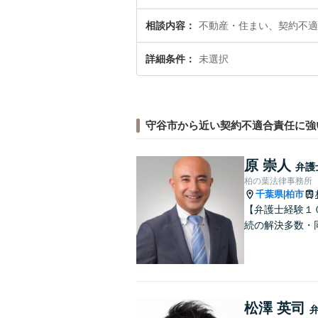
相談内容
不動産・住まい、契約不適
詳細条件
未選択
守谷市から近い契約不適合責任に強
原 崇人
弁護
柏の葉法律事務所
千葉県
柏市
|
【弁護士経験１
続の解決多数・
松澤 英司