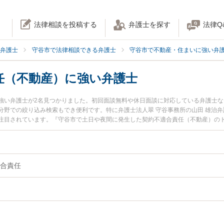
法律相談を投稿する
弁護士を探す
法律Q
弁護士
守谷市で法律相談できる弁護士
守谷市で不動産・住まいに強い弁
任（不動産）に強い弁護士
強い弁護士が2名見つかりました。初回面談無料や休日面談に対応している弁護士
分野での絞り込み検索もでき便利です。特に弁護士法人翠 守谷事務所の山田 雄治弁
注目されています。『守谷市で土日や夜間に発生した契約不適合責任（不動産）の
富な近くの弁護士を検索したい』『初回相談無料で契約不適合責任（不動産）を法
。
合責任