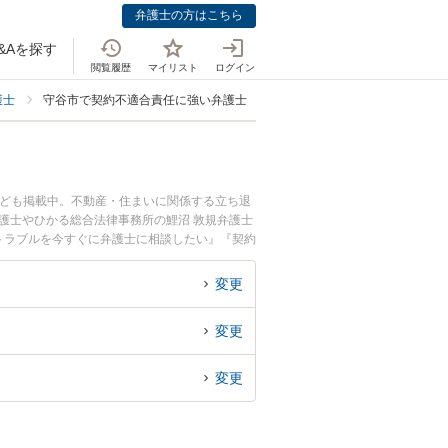
弁護士の方はこちら
&Aを探す
閲覧履歴
マイリスト
ログイン
護士
守谷市で契約不適合責任に強い弁護士
なども掲載中。不動産・住まいに関係する立ち退
護士やひかる総合法律事務所の鯉沼 敦規弁護士
トラブルを今すぐに弁護士に相談したい』『契約
律相談できる守谷市内の弁護士に相談予約した
変更
変更
変更