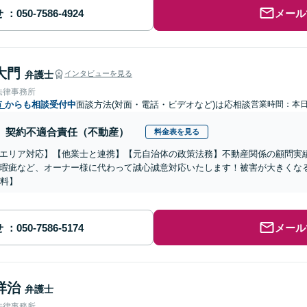
せ
メール
大門
弁護士
インタビューを見る
法律事務所
市
からも相談受付中
面談方法(対面・電話・ビデオなど)は応相談
営業時間：本
契約不適合責任（不動産）
料金表を見る
エリア対応】【他業士と連携】【元自治体の政策法務】不動産関係の顧問実
瑕疵など、オーナー様に代わって誠心誠意対応いたします！被害が大きくな
無料】
せ
メール
祥治
弁護士
法律事務所