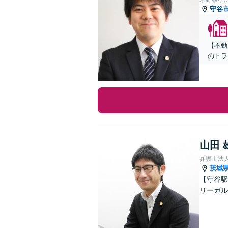
守谷
【不動
のトラ
山田 
弁護士法
茨城
【守谷駅
リーガル