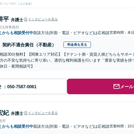
果について詳しくは
こちら
)
耕平
弁護士
インタビューを見る
附法律事務所
市
からも相談受付中
面談方法(対面・電話・ビデオなど)は応相談
営業時間：本
契約不適合責任（不動産）
料金表を見る
相談30分無料】【関東エリア対応】【テナント側・賃貸人側どちらもサポー
方の不安な気持ちに寄り添い、適切な権利保護を行います「豊富な実績を持
休日・夜間相談可】
せ
メール
宏紀
弁護士
インタビューを見る
務所
市
からも相談受付中
面談方法(対面・電話・ビデオなど)は応相談
営業時間：10: