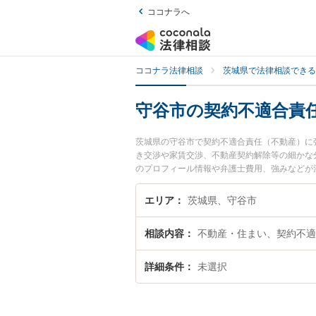
ココナラへ
ココナラ法律相談
茨城県で法律相談できる
守谷市の契約不適合責
茨城県の守谷市で契約不適合責任（不動産）に
き交渉や家賃交渉、不動産契約解除等の細かな
のプロフィール情報や弁護士費用、強みなどが
不適合責任（不動産）のトラブル解決の実績豊
い』などでお困りの相談者さんにおすすめです
エリア
茨城県、守谷市
相談内容
不動産・住まい、契約不適
詳細条件
未選択