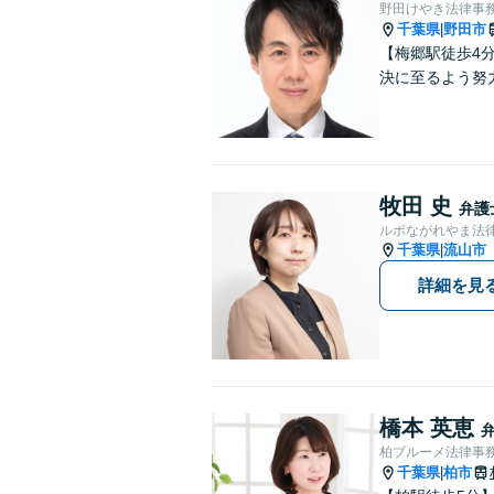
野田けやき法律事
千葉県
野田市
|
【梅郷駅徒歩4
決に至るよう努
牧田 史
弁護
ルポながれやま法
千葉県
流山市
|
詳細を見
橋本 英恵
柏ブルーメ法律事
千葉県
柏市
|