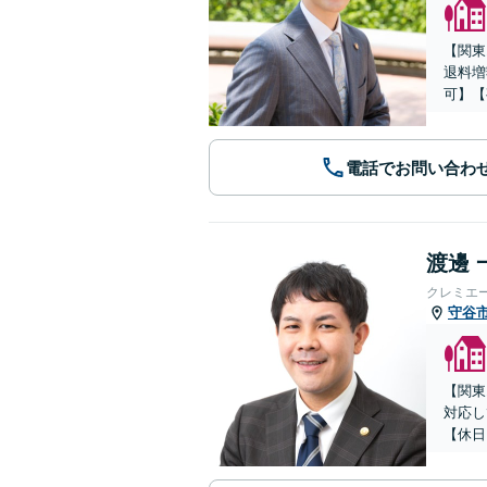
【関東
退料増
可】【
電話でお問い合わ
渡邊 
クレミエ
守谷
【関東
対応し
【休日