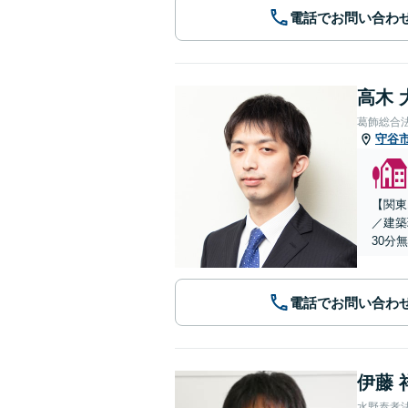
電話でお問い合わ
高木 
葛飾総合
守谷
【関東
／建築
30分
電話でお問い合わ
伊藤 
水野泰孝