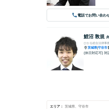
電話でお問い合わ
鯉沼 敦規
ひかる総合法律事
茨城県
守谷市
|
{休日対応可}
エリア
茨城県、守谷市