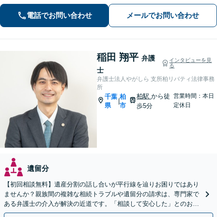
電話でお問い合わせ
メールでお問い合わせ
稲田 翔平
弁護
インタビューを見
る
士
弁護士法人やがしら 支所柏リバティ法律事務
所
柏駅
から徒
営業時間：本日
千葉
柏
|
県
市
定休日
歩5分
遺留分
【初回相談無料】遺産分割の話し合いが平行線を辿りお困りではあり
ませんか？親族間の複雑な相続トラブルや遺留分の請求は、専門家で
ある弁護士の介入が解決の近道です。「相談して安心した」とのお声
も多数。柏駅徒歩5分の当事務所へまずはご相談ください。