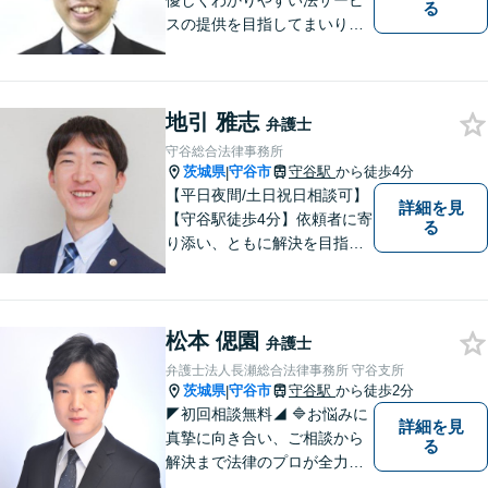
優しくわかりやすい法サービ
る
スの提供を目指してまいりま
す。
地引 雅志
弁護士
守谷総合法律事務所
茨城県
守谷市
守谷駅
から徒歩4分
|
【平日夜間/土日祝日相談可】
詳細を見
【守谷駅徒歩4分】依頼者に寄
る
り添い、ともに解決を目指し
ます。
松本 偲園
弁護士
弁護士法人長瀬総合法律事務所 守谷支所
茨城県
守谷市
守谷駅
から徒歩2分
|
◤初回相談無料◢ 🔷お悩みに
詳細を見
真摯に向き合い、ご相談から
る
解決まで法律のプロが全力で
サポートいたします。早期対