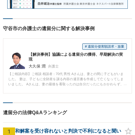
守谷市の弁護士の遺留分に関する解決事例
# 遺留分侵害額請求・放棄
【解決事例】協議による遺留分の獲得、早期解決の実
現
大久保 潤
弁護士
【ご相談内容】ご相談 相談者：70代 男性 Aさんは、妻との間に子どもがいま
した。 妻は、子どもに全財産を譲る内容の遺言書を作成して亡くなってしま
いました。 Aさんは、妻の最後を看取ったのは自分だったにもかかわらず、
一切財産を取得できないということに納得できませんでした。 解決までの流
れ Aさんからご相談をうかがい、遺留分減殺請求権を行使することにしまし
た。 遺留分減殺請求権は時効期間が短いため、早急に相続人や相続財産の調
査を行った上で、すぐに遺留分減殺請求権を行使する旨の内容証明郵便を送
付して交渉を開始しました。 その結果、受任から数か月で遺留分に相当する
遺留分の法律Q&Aランキング
金員を取得することができました。 弁護士からのコメント 代表弁護士 長瀬
佑志（茨城県弁護士会所属） 弁護士：長瀬佑志 ご自分が一切相続財産を取得
できないという内容の遺言書があっても、本当に何も取得することができな
1
いかどうかは検討する必要があります。 遺言書自体の有効性が問題となるこ
和解案を受け容れないと判決で不利になると聞い