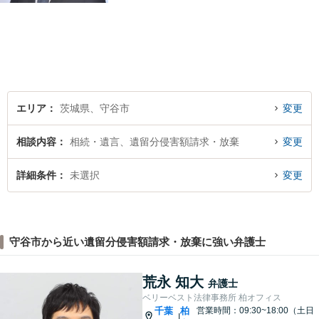
応で解決スピードUP！誠実さ
と経験で支えます。🔷不安な
日々を終わらせるために安心
の第一歩を踏み出しましょ
う。お気軽にお問い合わせく
ださい。
エリア
茨城県、守谷市
変更
相談内容
相続・遺言、遺留分侵害額請求・放棄
変更
詳細条件
未選択
変更
守谷市から近い遺留分侵害額請求・放棄に強い弁護士
荒永 知大
弁護士
ベリーベスト法律事務所 柏オフィス
千葉
柏
営業時間：09:30~18:00（土日
|