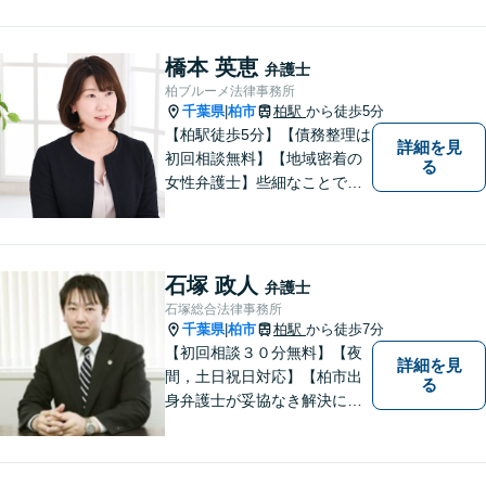
橋本 英恵
弁護士
柏ブルーメ法律事務所
千葉県
柏市
柏駅
から徒歩5分
|
【柏駅徒歩5分】【債務整理は
詳細を見
初回相談無料】【地域密着の
る
女性弁護士】些細なことでも
お気軽にご相談下さい。
石塚 政人
弁護士
石塚総合法律事務所
千葉県
柏市
柏駅
から徒歩7分
|
【初回相談３０分無料】【夜
詳細を見
間，土日祝日対応】【柏市出
る
身弁護士が妥協なき解決に尽
力します】柏市及び近隣市町
村の企業さま及び市民の皆さ
まに良質な法的サービスを提