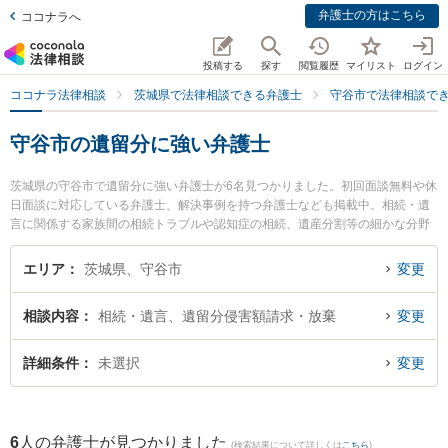
弁護士の方はこちら
ココナラへ
投稿する
探す
閲覧履歴
マイリスト
ログイン
ココナラ法律相談
茨城県で法律相談できる弁護士
守谷市で法律相談で
守谷市の遺留分に強い弁護士
茨城県の守谷市で遺留分に強い弁護士が6名見つかりました。初回面談無料や休
日面談に対応している弁護士、解決事例を持つ弁護士なども掲載中。相続・遺
言に関係する家族間の相続トラブルや認知症の相続、遺産分割等の細かな分野
での絞り込み検索もでき便利です。特に弁護士法人長瀬総合法律事務所 守谷支
所の大久保 潤弁護士や市川法律事務所の吉津 和輝弁護士、弁護士法人翠 守谷
エリア
茨城県、守谷市
変更
事務所の山田 雄治弁護士のプロフィール情報や弁護士費用、強みなどが注目さ
れています。『守谷市で土日や夜間に発生した遺留分のトラブルを今すぐに弁
相談内容
相続・遺言、遺留分侵害額請求・放棄
変更
護士に相談したい』『遺留分のトラブル解決の実績豊富な近くの弁護士を検索
したい』『初回相談無料で遺留分を法律相談できる守谷市内の弁護士に相談予
約したい』などでお困りの相談者さんにおすすめです。
詳細条件
未選択
変更
6
人の弁護士が見つかりました
(検索結果について詳しくは
こちら
)