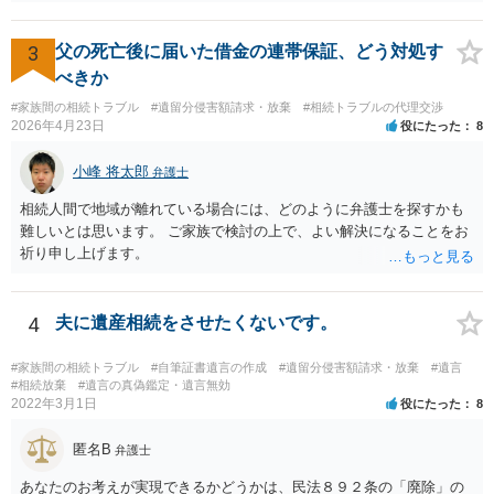
きれば判断能力がなく 無効だったと主張することが可能です。 翌年1
月に携帯が新しくなった母からの第一声は「ここにいたら殺される」
「面会に来てくれ」で、長男に聞くと「面会は出来ない。俺は携帯電
3
父の死亡後に届いた借金の連帯保証、どう対処す
話の使い方を教える為に会っている」「母の話は聞かなくて良い」と
べきか
電話が切れました。その後の電話でも「食事に毒が入っている」「体
#家族間の相続トラブル
#遺留分侵害額請求・放棄
#相続トラブルの代理交渉
にチップが埋められている」等、おかしかったです。 当時の診療記
2026年4月23日
役にたった
8
録、介護認定の資料、介護記録を取得して 弁護士に面談で相談された
方がよいと思います。
小峰 将太郎
弁護士
相続人間で地域が離れている場合には、どのように弁護士を探すかも
難しいとは思います。 ご家族で検討の上で、よい解決になることをお
祈り申し上げます。
4
夫に遺産相続をさせたくないです。
#家族間の相続トラブル
#自筆証書遺言の作成
#遺留分侵害額請求・放棄
#遺言
#相続放棄
#遺言の真偽鑑定・遺言無効
2022年3月1日
役にたった
8
匿名B
弁護士
あなたのお考えが実現できるかどうかは、民法８９２条の「廃除」の