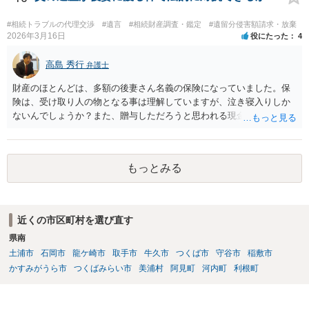
くなりになった場合、相続人となる可能性がありますが、 その場合は
相続放棄されれば問題ありません。 ３） 完全に拒否する方法はないか
#相続トラブルの代理交渉
#遺言
#相続財産調査・鑑定
#遺留分侵害額請求・放棄
もしれませんが、 関わりを持ちたくないとのことでしたら、親族の意
2026年3月16日
役にたった
4
見書にその旨を記載して提出しておけば良いかも知れません。 後見人
としても、関わりを拒否している親族にあえて連絡をしてくる可能性
高島 秀行
弁護士
は低いと考えられます。 以上、ご参考になさってください。
財産のほとんどは、多額の後妻さん名義の保険になっていました。保
険は、受け取り人の物となる事は理解していますが、泣き寝入りしか
ないんでしょうか？また、贈与しただろうと思われる現金の引き出し
も数年ありました。この現金についても泣き寝入りしかないんでしょ
うか？ 保険は原則として受取人のものですが、遺産全体での保険金
の割合が高い場合、掛け金が一括払いで、保険金が掛け金の額と同様
もっとみる
の額の場合などは特別受益として遺留分の対象となる可能性がありま
す。 多額の現金の引き出しは、相手に渡ったかどうか、そのとき父
の判断能力など事情によります。 弁護士に面談で詳しい事情を話し
て相談された方がよいと思います。
近くの市区町村を選び直す
県南
土浦市
石岡市
龍ケ崎市
取手市
牛久市
つくば市
守谷市
稲敷市
かすみがうら市
つくばみらい市
美浦村
阿見町
河内町
利根町