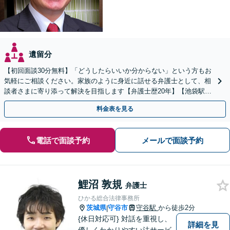
遺留分
【初回面談30分無料】「どうしたらいいか分からない」という方もお
気軽にご相談ください。家族のように身近に話せる弁護士として、相
談者さまに寄り添って解決を目指します【弁護士歴20年】【池袋駅5
分】
料金表を見る
電話で面談予約
メールで面談予約
鯉沼 敦規
弁護士
ひかる総合法律事務所
茨城県
守谷市
守谷駅
から徒歩2分
|
{休日対応可} 対話を重視し、
詳細を見