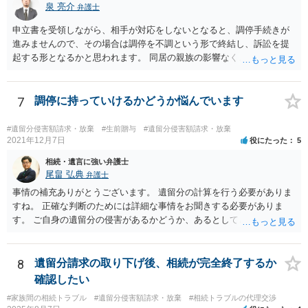
議の内容を前提とした主張をすることが最も有利ですが，ＡＢの相続
泉 亮介
弁護士
人は応じない姿勢を示していることから，実現は困難だと思います。
申立書を受領しながら、相手が対応をしないとなると、調停手続きが
主張としては維持しつつも，現実的な解決方法（遺産分割協議の落と
進みませんので、その場合は調停を不調という形で終結し、訴訟を提
しどころ）としては，譲歩することを甘受しなければならないかもし
起する形となるかと思われます。 同居の親族の影響なく、というのは
れません。
難しいでしょう。ただ、裁判や調停の中では主張等が書面で残るた
め、後からひっくり返すということは難しくなってくるかと思われま
す。 公開相談の場でのご相談については、どうしても限界が出てしま
7
調停に持っていけるかどうか悩んでいます
うため、一度個別にご相談をされることをお勧めいたします。
#遺留分侵害額請求・放棄
#生前贈与
#遺留分侵害額請求・放棄
2021年12月7日
役にたった
5
相続・遺言に強い弁護士
尾畠 弘典
弁護士
事情の補充ありがとうございます。 遺留分の計算を行う必要がありま
すね。 正確な判断のためには詳細な事情をお聞きする必要がありま
す。 ご自身の遺留分の侵害があるかどうか、あるとしてどの程度の金
額となるかを正確に把握されたいのであれば、一度お近くの弁護士に
相談されるのが良いと思います。
8
遺留分請求の取り下げ後、相続が完全終了するか
確認したい
#家族間の相続トラブル
#遺留分侵害額請求・放棄
#相続トラブルの代理交渉