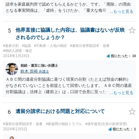
請求を家庭裁判所で認めてもらえるかどうか、です。「廃除」の理由
となる事実関係は、「虐待」をうけたか、「重大な侮辱」を受けた
か、推定相続人たる夫に「その他著しい非行」があったか否かです。
「廃除」は遺言でも可能です（民法８９３条）。 弁護士に具体的な事
情を話して相談して、「廃除」が可能か、実際に法律相談を受けるこ
5
他界直後に協議した内容は、協議書はないが反映
とをお勧めします。
されるのでしょうか？
#遺産分割
#協議
#不動産・土地の相続
#遺留分侵害額請求・放棄
#相続人調査・確定
2018年1月24日
役にたった
10
相続・遺言に強い弁護士
鈴木 崇裕
弁護士
ＡＢＣ間の遺産分割協議に基づく現実の分割（たとえば預金の解約）
がなされていないことを前提として回答いたします。 ＡＢＣ間の遺産
分割協議は，法律上（建前上）は，口頭で合意に至ったものであって
も有効です。 しかし，口頭で合意したことを立証する方法がありませ
ん。 また，不動産の名義を移転するためには，遺産分割協議書への署
名捺印を得る必要があります。 したがって，残念ながら，「ＡＢＣ間
6
遺留分請求における問題と対応について
の遺産分割協議が有効に成立している」という前提に基づく主張は困
難と思われます。 「ＡＢＣ間の遺産分割協議は未了のまま，ＡとＢが
#遺留分侵害額請求・放棄
#家族間の相続トラブル
#成年後見(生前の財産管理)
死亡し，二次相続が発生した」という前提に基づいて協議を進める必
2024年2月5日
役にたった
1
要があります。 もちろん，Ｃの立場としては，ＡＢＣ間の遺産分割協