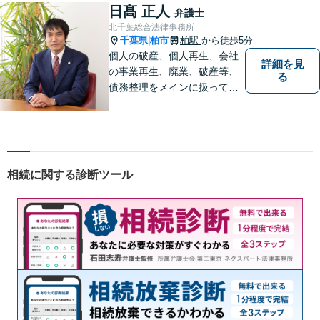
供いたします。
日髙 正人
弁護士
北千葉総合法律事務所
千葉県
柏市
柏駅
から徒歩5分
|
個人の破産、個人再生、会社
詳細を見
の事業再生、廃業、破産等、
る
債務整理をメインに扱ってお
ります。会社が破産する場
合、代表者個人について、経
営者保証ガイドラインにとる
私的整理も取扱い可能です。
債務に関する初回相談は無料
相続に関する診断ツール
です。