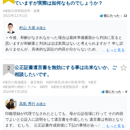
ともあれば、遺留分が問題となることもあります。
ていますが実際は如何なものでしょうか？
#遺留分侵害額請求・放棄
2022年12月1日
役にたった
12
村山 大基
弁護士
＞今後、和解がなされなかった場合は最終準備書面から判決に至ると
思いますが和解案と判決はほぼ差異はないと考えられますか？ 申し訳
ありませんが、具体的な訴訟の内容が分からないため、 何とも回答が
難しい、といわざるを得ません。 繰り返しになりますが、事情をよく
わかっている代理人弁護士に聞くか、 訴訟資料を持って面談相談に行
ってみましょう。 その上で、一般論として回答するなら、和解案と判
2
公正証書遺言書を無効にする事は出来ないか、ご
決は（ケースによって程度の差はあっても）食い違うことが多いで
相談したいです。
す。 金額は適当ですが、例えば判決で１００万円支払え、という結論
#遺言の真偽鑑定・遺言無効
#成年後見(生前の財産管理)
#遺言
になりそうな場合、 そのまま１００万円を和解案として提示しても、
#家族間の相続トラブル
#調停
#遺留分侵害額請求・放棄
判決と変わらないなら払う側としてはあまり和解に応じようという気
2024年7月18日
役にたった
8
にはなりにくいです。 他方で、７０万円で和解を提示した場合、 「こ
のまま判決で１００万円支払いとなるより、７０万円でまとめた方が
高島 秀行
弁護士
マシ」ということで、 合意の可能性が出てきます。 応じるかどうか
は、判決になったらどうなりそうか、という点についての検討が不可
印鑑登録が代理でなされたとしても、母が公証役場に行って その内容
欠ですので、 初めに述べた通り、代理人と相談するか、資料を持って
でよいと公証人に説明をして遺言書を作成したら 遺言書は有効となり
面談相談に行ってみることをお勧めします。
ます。 むしろ、 公正証書作成前後に下記の事情があったことが証明で