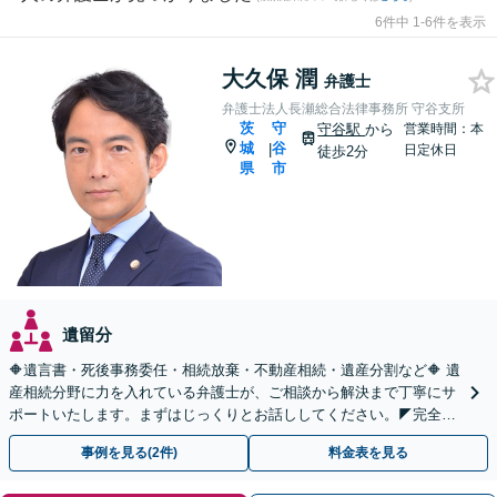
6件中 1-6件を表示
大久保 潤
弁護士
弁護士法人長瀬総合法律事務所 守谷支所
茨
守
守谷駅
から
営業時間：本
城
谷
|
日定休日
徒歩2分
県
市
遺留分
🔶遺言書・死後事務委任・相続放棄・不動産相続・遺産分割など🔶 遺
産相続分野に力を入れている弁護士が、ご相談から解決まで丁寧にサ
ポートいたします。まずはじっくりとお話ししてください。◤完全予
約制・初回法律相談無料◢
事例を見る(2件)
料金表を見る