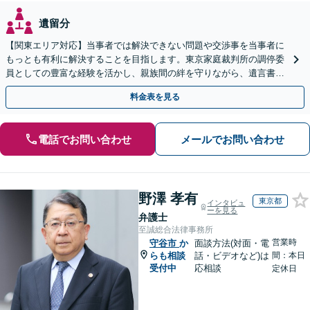
遺留分
【関東エリア対応】当事者では解決できない問題や交渉事を当事者に
もっとも有利に解決することを目指します。東京家庭裁判所の調停委
員としての豊富な経験を活かし、親族間の絆を守りながら、遺言書作
成から相続放棄まで相続問題を誠実にサポートいたします。
料金表を見る
電話でお問い合わせ
メールでお問い合わせ
野澤 孝有
東京都
インタビュ
ーを見る
弁護士
至誠総合法律事務所
営業時
守谷市
か
面談方法(対面・電
らも相談
話・ビデオなど)は
間：本日
受付中
応相談
定休日