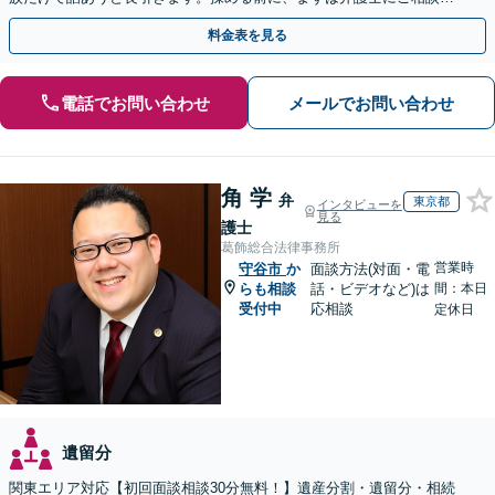
ださい。
料金表を見る
電話でお問い合わせ
メールでお問い合わせ
角 学
弁
東京都
インタビューを
見る
護士
葛飾総合法律事務所
営業時
守谷市
か
面談方法(対面・電
らも相談
話・ビデオなど)は
間：本日
受付中
応相談
定休日
遺留分
関東エリア対応【初回面談相談30分無料！】遺産分割・遺留分・相続