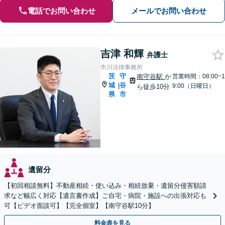
電話でお問い合わせ
メールでお問い合わせ
吉津 和輝
弁護士
市川法律事務所
茨
守
南守谷駅
か
営業時間：08:00~1
城
谷
|
9:00（日曜日）
ら徒歩10分
県
市
遺留分
【初回相談無料】不動産相続・使い込み・相続放棄・遺留分侵害額請
求など幅広く対応【遺言書作成】ご自宅・病院・施設への出張対応も
可【ビデオ面談可】【完全個室】【南守谷駅10分】
料金表を見る