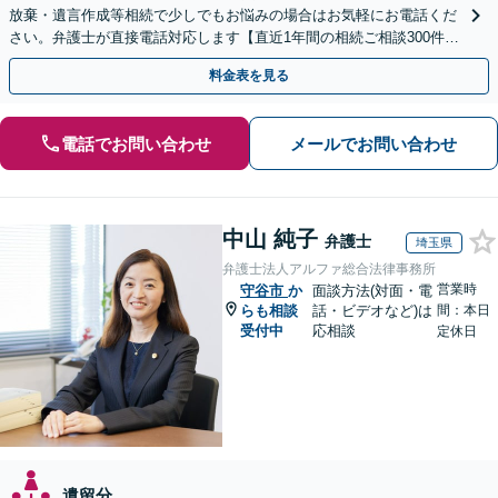
放棄・遺言作成等相続で少しでもお悩みの場合はお気軽にお電話くだ
さい。弁護士が直接電話対応します【直近1年間の相続ご相談300件以
上！＆相続の著書・セミナー多数】弁護士複数所属
料金表を見る
電話でお問い合わせ
メールでお問い合わせ
中山 純子
弁護士
埼玉県
弁護士法人アルファ総合法律事務所
営業時
守谷市
か
面談方法(対面・電
らも相談
話・ビデオなど)は
間：本日
受付中
応相談
定休日
遺留分