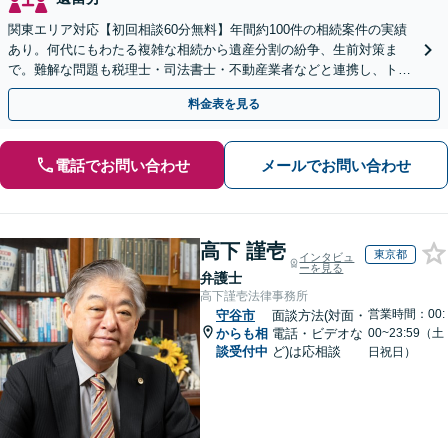
関東エリア対応【初回相談60分無料】年間約100件の相続案件の実績
あり。何代にもわたる複雑な相続から遺産分割の紛争、生前対策ま
で。難解な問題も税理士・司法書士・不動産業者などと連携し、トー
タルサポートで解決へ。まずはお気軽にご相談ください。
料金表を見る
電話でお問い合わせ
メールでお問い合わせ
高下 謹壱
東京都
インタビュ
ーを見る
弁護士
高下謹壱法律事務所
営業時間：00:
守谷市
面談方法(対面・
からも相
電話・ビデオな
00~23:59（土
談受付中
ど)は応相談
日祝日）