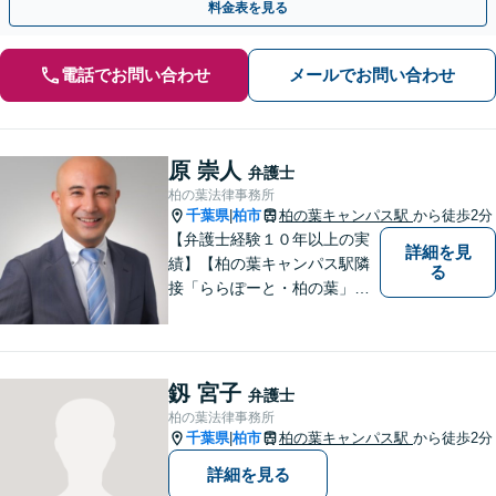
料金表を見る
電話でお問い合わせ
メールでお問い合わせ
原 崇人
弁護士
柏の葉法律事務所
千葉県
柏市
柏の葉キャンパス駅
から徒歩2分
|
【弁護士経験１０年以上の実
詳細を見
績】【柏の葉キャンパス駅隣
る
接「ららぽーと・柏の葉」
内】【不動産・遺産相続の解
決多数・同分野の初回相談無
料】
釼 宮子
弁護士
柏の葉法律事務所
千葉県
柏市
柏の葉キャンパス駅
から徒歩2分
|
詳細を見る