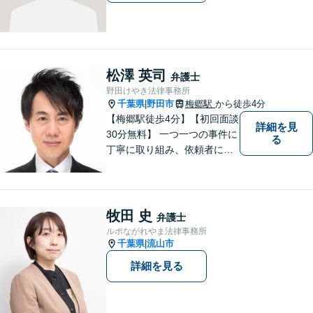
松澤 英司
弁護士
野田けやき法律事務所
千葉県
野田市
梅郷駅
から徒歩4分
|
【梅郷駅徒歩4分】【初回面談
詳細を見
30分無料】 一つ一つの事件に
る
丁寧に取り組み、依頼者にと
って納得できる解決に至るよ
う努力いたします。 安心して
ご相談いただければと思いま
す。
牧田 史
弁護士
ルポながれやま法律事務所
千葉県
流山市
|
詳細を見る