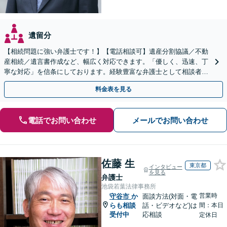
遺留分
【相続問題に強い弁護士です！】【電話相談可】遺産分割協議／不動
産相続／遺言書作成など、幅広く対応できます。「優しく、迅速、丁
寧な対応」を信条にしております。経験豊富な弁護士として相談者様
のため全力を尽くします。お気軽にご相談ください。
料金表を見る
電話でお問い合わせ
メールでお問い合わせ
佐藤 生
東京都
インタビュー
を見る
弁護士
池袋若葉法律事務所
営業時
守谷市
か
面談方法(対面・電
らも相談
話・ビデオなど)は
間：本日
受付中
応相談
定休日