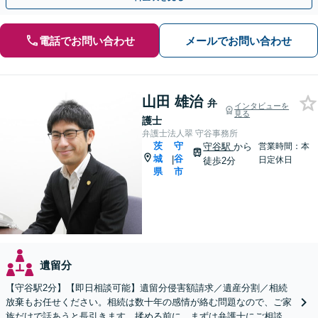
電話でお問い合わせ
メールでお問い合わせ
山田 雄治
弁
インタビューを
見る
護士
弁護士法人翠 守谷事務所
茨
守
守谷駅
から
営業時間：本
城
谷
|
日定休日
徒歩2分
県
市
遺留分
【守谷駅2分】【即日相談可能】遺留分侵害額請求／遺産分割／相続
放棄もお任せください。相続は数十年の感情が絡む問題なので、ご家
族だけで話あうと長引きます。揉める前に、まずは弁護士にご相談く