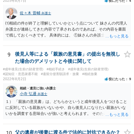
2025年8月7日
役にたった
4
佐々木 晋輔
弁護士
⑴相続の件が終了と理解していいかという点について 妹さんの代理人
弁護士が連絡してきた内容で了承されるのであれば、その内容を書面
で残しておくべきです。 具体的には、 ①妹さんの弁護士に対して、連
絡してきた内容（遺留分請求は取り下げる、唯一執行されていない母
の預金を振り込めば終了など）を記載した合意書等の書面を作成して
もらう。 ②相談者様はその書面の内容をしっかり確認する。納得でき
9
後見人等による「親族の意見書」の提出を無視し
ない部分があれば、説明を求めたり、修正を求める。 なお、相続に
た場合のデメリットと今後に関して
関してお互いに債権債務がないことを確認する旨を記載してもらいま
#成年後見(生前の財産管理)
#相続手続き
#成年後見(生前の財産管理)
しょう。その記載があれば、相続の件は終了となります。 ③合意書等
#認知症・意思疎通不能
#遺留分侵害額請求・放棄
#相続放棄
が納得できる内容になれば、お互いに署名捺印する。 という流れで
2022年8月2日
役にたった
9
す。 合意書等に署名捺印してもいいか不安があるようでしたら、署名
相続・遺言に強い弁護士
捺印する前に、相談者様も別の弁護士に相談して確認してもらうので
小寺 弘通
弁護士
もいいと思います。 ⑵振込先が弁護士宛であることについて 代理人弁
護士の預り口座を振込先とするのはよくあることです。 問題ないと思
１） 「親族の意見書」は、どちらかというと成年後見人をつけること
います。
に反対している親族がいないかや、自ら後見人になりたい親族がいな
いかを調査する意味合いが強いと考えられます。 そのため、ご相談の
ご事情であれば無視してしまっても特に不都合はないと考えられま
す。 ２） 場合によっては、介護や被後見人の財産の処分等に関して、
後見人から相談があることも考えられます。 また、お祖母さんがお亡
10
父の遺産が後妻に渡る件で法的に対抗できるか？