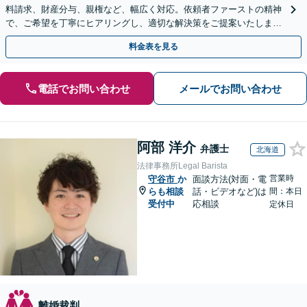
料請求、財産分与、親権など、幅広く対応。依頼者ファーストの精神
で、ご希望を丁寧にヒアリングし、適切な解決策をご提案いたしま
す。まずは無料相談でお悩みをお聞かせください。
料金表を見る
電話でお問い合わせ
メールでお問い合わせ
阿部 洋介
弁護士
北海道
法律事務所Legal Barista
営業時
守谷市
か
面談方法(対面・電
らも相談
話・ビデオなど)は
間：本日
受付中
応相談
定休日
離婚裁判