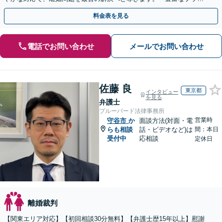
で一人一人に最適なサポートを提案」【ビデオ面談可】
料金表を見る
電話でお問い合わせ
メールでお問い合わせ
佐藤 良
東京都
インタビュー
を見る
弁護士
ブルーバード法律事務所
営業時
守谷市
か
面談方法(対面・電
らも相談
話・ビデオなど)は
間：本日
受付中
応相談
定休日
離婚裁判
【関東エリア対応】【初回相談30分無料】【弁護士歴15年以上】慰謝