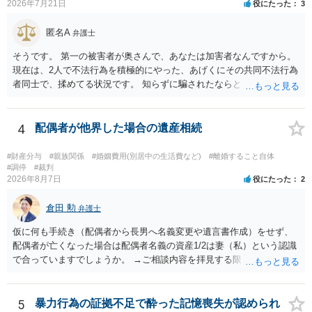
は120万円のみ和解交渉を続けるべきでしょうか。 ⇒ご相談者様の認
2026年7月21日
役にたった
3
識を前提にすれば、１００万円も含めて返済する必要はないと考えら
れるため、 120万円のみについて交渉を続けることがベターかと存じ
匿名A
弁護士
ます。
そうです。 第一の被害者が奥さんで、あなたは加害者なんですから。
現在は、2人で不法行為を積極的にやった、あげくにその共同不法行為
者同士で、揉めてる状況です。 知らずに騙されたならともか
く・・・。 それでも経緯を考えれば多少は、その男よりは同情できる
というだけですから。
4
配偶者が他界した場合の遺産相続
#財産分与
#親族関係
#婚姻費用(別居中の生活費など)
#離婚すること自体
#調停
#裁判
2026年8月7日
役にたった
2
倉田 勲
弁護士
仮に何も手続き（配偶者から長男へ名義変更や遺言書作成）をせず、
配偶者が亡くなった場合は配偶者名義の資産1/2は妻（私）という認識
で合っていますでしょうか。 →ご相談内容を拝見する限りでは、その
認識で合ってはいます。 なお、逆に１/２しか権利がないため、自宅を
完全に所有する場合は、他の相続人に対して自宅の評価額の１/２の代
償金の支払いが必要になります。
5
暴力行為の証拠不足で酔った記憶喪失が認められ