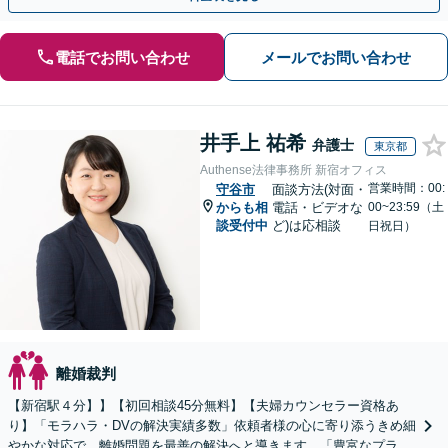
電話でお問い合わせ
メールでお問い合わせ
井手上 祐希
弁護士
東京都
Authense法律事務所 新宿オフィス
営業時間：00:
守谷市
面談方法(対面・
からも相
電話・ビデオな
00~23:59（土
談受付中
ど)は応相談
日祝日）
離婚裁判
【新宿駅４分】】【初回相談45分無料】【夫婦カウンセラー資格あ
り】「モラハラ・DVの解決実績多数」依頼者様の心に寄り添うきめ細
やかな対応で、離婚問題を最善の解決へと導きます。「豊富なプラン