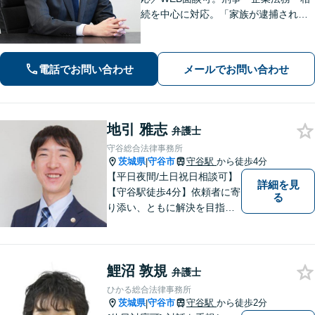
続を中心に対応。「家族が逮捕され
た」「会社の不祥事への対応を検討し
たい」「遺産分割や遺留分の問題が生
じた」など——受任から解決まで当職
電話でお問い合わせ
メールでお問い合わせ
が一貫担当いたします
地引 雅志
弁護士
守谷総合法律事務所
茨城県
守谷市
守谷駅
から徒歩4分
|
【平日夜間/土日祝日相談可】
詳細を見
【守谷駅徒歩4分】依頼者に寄
る
り添い、ともに解決を目指し
ます。
鯉沼 敦規
弁護士
ひかる総合法律事務所
茨城県
守谷市
守谷駅
から徒歩2分
|