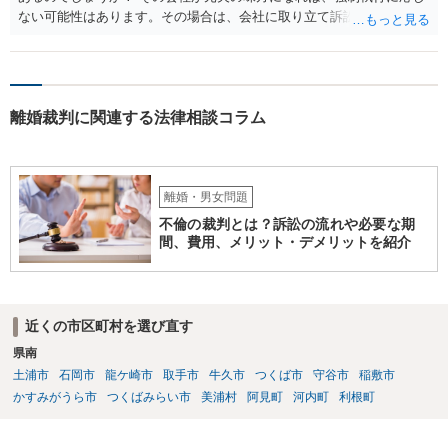
ない可能性はあります。その場合は、会社に取り立て訴訟を行うこと
で、会社から取り立てることができます。 その他、預金を探して差し
押さえ、元夫名義の車の差し押さえ競売などを検討します。 ＞何もで
きなかった場合は、公正証書の原本は戻ってくるのでしょうか？ 取れ
ても取れなくても、執行裁判所に原本の還付請求を行えば還付されま
離婚裁判に関連する法律相談コラム
す。 ＞他の弁護士さんに再度依頼できるのでしょうか？ できます。た
だ、取れなかった場合に取り立て訴訟等を起こしてもらえば、他の弁
護士に頼む必要は無いでしょう。 以上、ご参考まで。
離婚・男女問題
不倫の裁判とは？訴訟の流れや必要な期
間、費用、メリット・デメリットを紹介
近くの市区町村を選び直す
県南
土浦市
石岡市
龍ケ崎市
取手市
牛久市
つくば市
守谷市
稲敷市
かすみがうら市
つくばみらい市
美浦村
阿見町
河内町
利根町