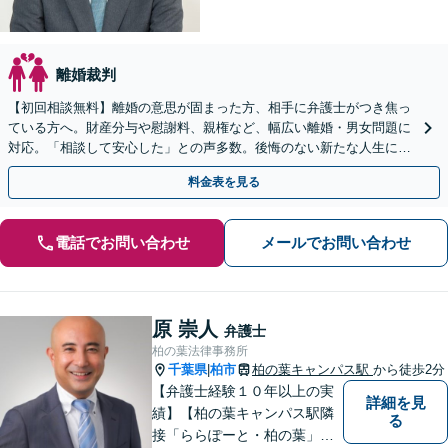
離婚裁判
【初回相談無料】離婚の意思が固まった方、相手に弁護士がつき焦っ
ている方へ。財産分与や慰謝料、親権など、幅広い離婚・男女問題に
対応。「相談して安心した」との声多数。後悔のない新たな人生に向
けて、ご希望をじっくり伺いサポートします。
料金表を見る
電話でお問い合わせ
メールでお問い合わせ
原 崇人
弁護士
柏の葉法律事務所
千葉県
柏市
柏の葉キャンパス駅
から徒歩2分
|
【弁護士経験１０年以上の実
詳細を見
績】【柏の葉キャンパス駅隣
る
接「ららぽーと・柏の葉」