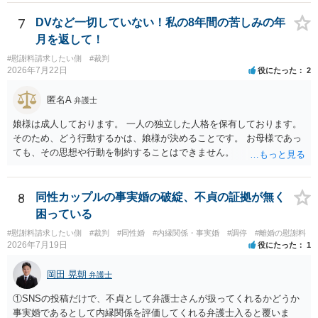
養育費に関するやりとり等があればそちらについても確認する必要が
あるでしょう。 公開相談の場での回答よりも個別に弁護士にご相談さ
7
DVなど一切していない！私の8年間の苦しみの年
れることをお勧めいたします。
月を返して！
#慰謝料請求したい側
#裁判
2026年7月22日
役にたった
2
匿名A
弁護士
娘様は成人しております。 一人の独立した人格を保有しております。
そのため、どう行動するかは、娘様が決めることです。 お母様であっ
ても、その思想や行動を制約することはできません。
8
同性カップルの事実婚の破綻、不貞の証拠が無く
困っている
#慰謝料請求したい側
#裁判
#同性婚
#内縁関係・事実婚
#調停
#離婚の慰謝料
2026年7月19日
役にたった
1
岡田 晃朝
弁護士
①SNSの投稿だけで、不貞として弁護士さんが扱ってくれるかどうか
事実婚であるとして内縁関係を評価してくれる弁護士入ると覆いま