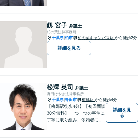
内】【不動産・遺産相続の解
決多数・同分野の初回相談無
料】
釼 宮子
弁護士
柏の葉法律事務所
千葉県
柏市
柏の葉キャンパス駅
から徒歩2分
|
詳細を見る
松澤 英司
弁護士
野田けやき法律事務所
千葉県
野田市
梅郷駅
から徒歩4分
|
【梅郷駅徒歩4分】【初回面談
詳細を見
30分無料】 一つ一つの事件に
る
丁寧に取り組み、依頼者にと
って納得できる解決に至るよ
う努力いたします。 安心して