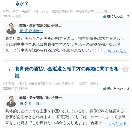
るか？
#DV・暴力
#裁判
#モラハラ
#離婚の慰謝料
#慰謝料請求したい側
2026年8月3日
役にたった
2
離婚・男女問題に強い弁護士
泉 亮介
弁護士
暴力行為があったこと等を証明するのは，損害賠償を請求する側もし
くは刑事事件であれば検察側ですので，それらの証拠が殆どない場
合，当該事実が認められる請求が認められないという可能性はあるで
しょう。
6
養育費の過払い金返還と相手方の再婚に関する相
談
#養育費
#裁判
#婚姻費用(別居中の生活費など)
#調停
#親権
2026年7月30日
役にたった
2
離婚・男女問題に強い弁護士
泉 亮介
弁護士
具体的にどのような主張をお互いにしているか、調停資料を確認する
必要があるかと思われます。 養育費に関しては、ケースによっては申
立をした時までしか遡れない場合もありえます。 再婚後の相手方の行
動がどのようなものであったのかも重要であるため、相手が再婚後の