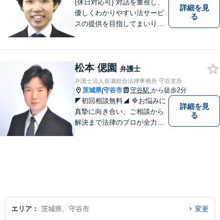
{休日対応可} 対話を重視し、
詳細を見
優しくわかりやすい法サービ
る
スの提供を目指してまいりま
す。
松本 偲園
弁護士
弁護士法人長瀬総合法律事務所 守谷支所
茨城県
守谷市
守谷駅
から徒歩2分
|
◤初回相談無料◢ 🔷お悩みに
詳細を見
真摯に向き合い、ご相談から
る
解決まで法律のプロが全力で
サポートいたします。早期対
応で解決スピードUP！誠実さ
と経験で支えます。🔷不安な
日々を終わらせるために安心
の第一歩を踏み出しましょ
う。お気軽にお問い合わせく
ださい。
エリア
茨城県、守谷市
変更