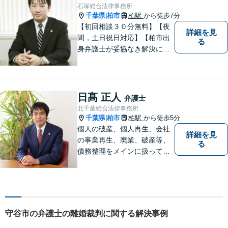
石塚総合法律事務所
千葉県
柏市
柏駅
から徒歩7分
|
【初回相談３０分無料】【夜
詳細を見
間，土日祝日対応】【柏市出
る
身弁護士が妥協なき解決に尽
力します】柏市及び近隣市町
村の企業さま及び市民の皆さ
まに良質な法的サービスを提
供いたします。
日髙 正人
弁護士
北千葉総合法律事務所
千葉県
柏市
柏駅
から徒歩5分
|
個人の破産、個人再生、会社
詳細を見
の事業再生、廃業、破産等、
る
債務整理をメインに扱ってお
ります。会社が破産する場
合、代表者個人について、経
営者保証ガイドラインにとる
私的整理も取扱い可能です。
債務に関する初回相談は無料
守谷市の弁護士の離婚裁判に関する解決事例
です。