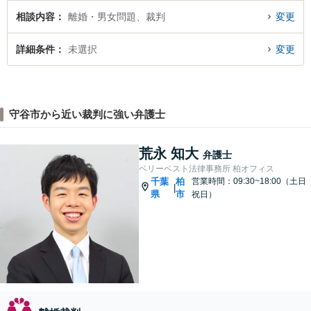
相談内容
離婚・男女問題、裁判
変更
詳細条件
未選択
変更
守谷市から近い裁判に強い弁護士
荒永 知大
弁護士
ベリーベスト法律事務所 柏オフィス
千葉
柏
営業時間：09:30~18:00（土日
|
県
市
祝日）