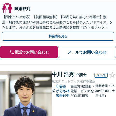
離婚裁判
【関東エリア対応】【初回相談無料】【財産分与に詳しい弁護士】別
居・離婚後の住まいやお仕事など経済面のことを踏まえたアドバイス
をします。お子さまを最優先に考えた解決策を提案「DV・モラハラに
悩む方を徹底サポート」【完全個室】【休日夜間面談可】
料金表を見る
電話でお問い合わせ
メールでお問い合わせ
中川 浩秀
弁護士
東京都
東京スタートアップ法律事務所
営業時間：06:
守谷市
面談方法(対面・
からも相
電話・ビデオな
30~22:00（土
談受付中
ど)は応相談
日祝日）