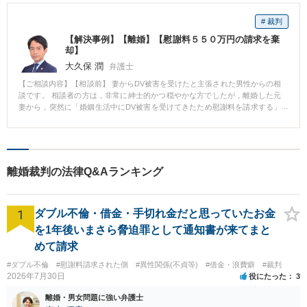
# 裁判
【解決事例】【離婚】【慰謝料５５０万円の請求を棄
却】
大久保 潤
弁護士
【ご相談内容】【相談前】 妻からDV被害を受けたと主張された男性からの相
談です。 相談者の方は，非常に紳士的かつ穏やかな方でしたが，離婚した元
妻から，突然に「婚姻生活中にDV被害を受けてきたため慰謝料を請求する」
と主張されてしまい，対処にとまどっていました。 妻からは，合計５５０万
円もの高額な慰謝料を請求されたため，どうしてよいか分からず，当事務所
にご相談にお越しになりました。 【相談後】 当事務所でお話をうかがい，妻
との婚姻生活の状況を時系列に沿って整理していきました。 詳しくお話をう
かがっていくと，男性がDVをしたどころか，かえって妻との関係を修復する
離婚裁判の法律Q&Aランキング
ために様々な努力を重ねてきたことが浮かび上がってきました。 婚姻生活の
状況は，どうしても２人だけの閉ざされた関係になってしまいがちであるた
め，客観的な証拠を収集することには工夫が必要でしたが，男性と二人三脚
1
で証拠を収集していき，妻が主張するDVがあったとすれば不自然といえるよ
ダブル不倫・借金・手切れ金だと思っていたお金
うな証拠を集めることができました。 そして，これらの証拠をもとに，詳細
を1年後いまさら脅迫罪として通知書が来てまと
な事実の主張を重ねた結果，最終的には訴訟でも妻の請求は棄却されました
めて請求
（元妻の慰謝料等５５０万円の請求は全額否定されたことになります）。 男
性は，ご自身の主張が認められ，ようやく平穏な日常を取り戻すことができ
#ダブル不倫
#慰謝料請求された側
#異性関係(不貞等)
#借金・浪費癖
#裁判
ました。 【担当弁護士からのコメント】 本件のように，女性側からDV被害
2026年7月30日
役にたった
3
を受けたという主張がされることは少なくありません。 しかしながら，中に
は本当にDVがあったといえるのか，疑問が残るケースもあります。 本件で
離婚・男女問題に強い弁護士
は，幸いにして適切な証拠を収集することができ，最終的には男性のDV被害