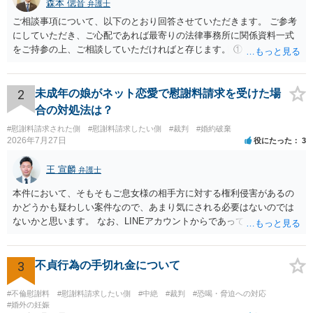
森本 偲音
弁護士
があったとはいえないとして，妻からの慰謝料請求が排斥されましたが，仮
ご相談事項について、以下のとおり回答させていただきます。 ご参考
に適切な証拠を収集することができていなければ，果たしてどうなったのだ
ろうかと思います。 慰謝料請求のケースでは，適切な主張や立証が大切で
にしていただき、ご心配であれば最寄りの法律事務所に関係資料一式
す。 慰謝料の問題でお悩みでしたら，まずはお気軽にご相談されることをお
をご持参の上、ご相談していただければと存じます。 ① このLINEの
勧めいたします。
流れを見る限り、100万円は貸付金ではなく、手切れ金・和解金と評価
される可能性はあるのか ⇒LINEを含む１００万円の貸付に至るまでの
やり取り等の経緯、誓約書の内容等を踏まえて、関係を清算するため
2
未成年の娘がネット恋愛で慰謝料請求を受けた場
の 金銭であったと評価される可能性はあると考えます。 ② 「今後一
合の対処法は？
切関与しないなら100万円振り込む」というLINEや誓約書は、裁判上
#慰謝料請求された側
#慰謝料請求したい側
#裁判
#婚約破棄
どの程度証拠価値があるのか ⇒前後のやり取りや誓約書の具体的内容
2026年7月27日
役にたった
3
を見ない限り、具体的な判断はできませんが、一定の証拠価値はある
と考えます。 ③ 借用書があっても、後から100万円を貸付扱いに変更
王 宣麟
弁護士
することは認められるのか。 ⇒おそらく１００万円は不当利得（受け
取る正当な権利がないのに利益を取得した）として返還請求されてい
本件において、そもそもご息女様の相手方に対する権利侵害があるの
るものかと推察しますので、 貸金返還ではないかと存じます。 ④ 私
かどうかも疑わしい案件なので、あまり気にされる必要はないのでは
は現在、収入も不安定で貯金もなくリボ払い借金が既に約100万あり。
ないかと思います。 なお、LINEアカウントからであっても、そこに紐
今年に再婚したが主人はお金に厳しい為、一括で220万円を支払う事は
づけられた電話番号の開示→携帯電話会社から氏名・住所が開示され
困難 仮に裁判で敗訴した場合でも、分割払いになる可能性はあります
るパターンはありえるものの、本件のような精神的損害が発生したと
か。 ⇒判決となり敗訴してしまった場合は、強制執行により不動産等
明確にいえないような案件において開示がなされる可能性も低いので
3
不貞行為の手切れ金について
の財産を差し押さえられ、そこから債権回収が図られることになりま
はないかと推察します。
すが、 和解であれば柔軟な解決が可能ですので、その場合は分割払
#不倫慰謝料
#慰謝料請求したい側
#中絶
#裁判
#恐喝・脅迫への対応
いにより支払うことも十分可能です。 ⑤ このような事情であれば、私
#婚外の妊娠