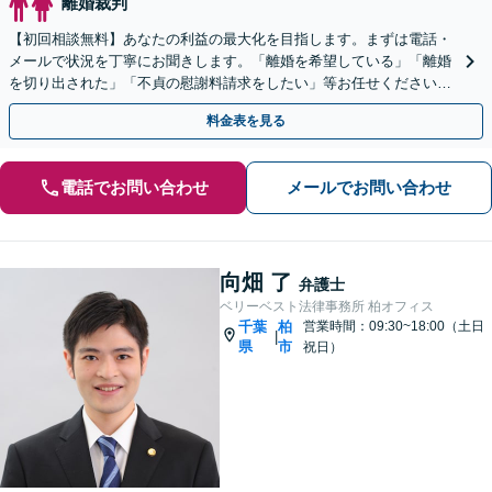
離婚裁判
【初回相談無料】あなたの利益の最大化を目指します。まずは電話・
メールで状況を丁寧にお聞きします。「離婚を希望している」「離婚
を切り出された」「不貞の慰謝料請求をしたい」等お任せください。
【リーズナブルな料金設定】
料金表を見る
電話でお問い合わせ
メールでお問い合わせ
向畑 了
弁護士
ベリーベスト法律事務所 柏オフィス
千葉
柏
営業時間：09:30~18:00（土日
|
県
市
祝日）