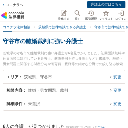
弁護士の方はこちら
ココナラへ
投稿する
探す
閲覧履歴
マイリスト
ログイン
ココナラ法律相談
茨城県で法律相談できる弁護士
守谷市で法律相談で
守谷市の離婚裁判に強い弁護士
茨城県の守谷市で離婚裁判に強い弁護士が6名見つかりました。初回面談無料や
休日面談に対応している弁護士、解決事例を持つ弁護士なども掲載中。離婚・
男女問題に関係する財産分与や養育費、親権等の細かな分野での絞り込み検索
もでき便利です。特に弁護士法人長瀬総合法律事務所 守谷支所の大久保 潤弁護
士や弁護士法人翠 守谷事務所の山田 雄治弁護士、市川法律事務所の吉津 和輝
エリア
茨城県、守谷市
変更
弁護士のプロフィール情報や弁護士費用、強みなどが注目されています。『守
谷市で土日や夜間に発生した離婚裁判のトラブルを今すぐに弁護士に相談した
相談内容
離婚・男女問題、裁判
変更
い』『離婚裁判のトラブル解決の実績豊富な近くの弁護士を検索したい』『初
回相談無料で離婚裁判を法律相談できる守谷市内の弁護士に相談予約したい』
などでお困りの相談者さんにおすすめです。
詳細条件
未選択
変更
6
人の弁護士が見つかりました
(検索結果について詳しくは
こちら
)