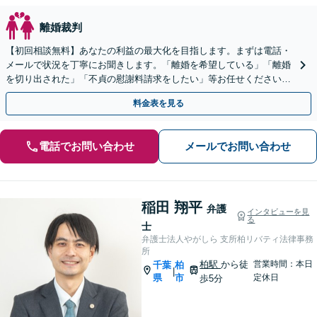
離婚裁判
【初回相談無料】あなたの利益の最大化を目指します。まずは電話・
メールで状況を丁寧にお聞きします。「離婚を希望している」「離婚
を切り出された」「不貞の慰謝料請求をしたい」等お任せください。
【リーズナブルな料金設定】
料金表を見る
電話でお問い合わせ
メールでお問い合わせ
稲田 翔平
弁護
インタビューを見
る
士
弁護士法人やがしら 支所柏リバティ法律事務
所
柏駅
から徒
営業時間：本日
千葉
柏
|
県
市
定休日
歩5分