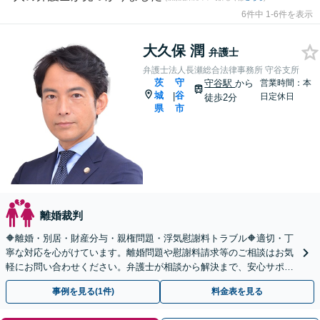
6件中 1-6件を表示
大久保 潤
弁護士
弁護士法人長瀬総合法律事務所 守谷支所
茨
守
守谷駅
から
営業時間：本
城
谷
|
日定休日
徒歩2分
県
市
離婚裁判
🔶離婚・別居・財産分与・親権問題・浮気慰謝料トラブル🔶適切・丁
寧な対応を心がけています。離婚問題や慰謝料請求等のご相談はお気
軽にお問い合わせください。弁護士が相談から解決まで、安心サポー
トいたします。◤完全予約制・初回法律相談無料◢
事例を見る(1件)
料金表を見る