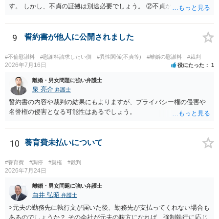
す。 しかし、不貞の証拠は別途必要でしょう。 ②不貞が認められない
のであれば、こちらが別れを承諾してはいるが、一方的な事実婚の解
消にあたるかどうか そこは協議の余地はあるかもしれませんが、離婚
の場合も相互に帰責性が無ければ（立証できなければ）、慰謝料など
9
誓約書が他人に公開されました
は無いので、意味があるかでしょうね。
#不倫慰謝料
#慰謝料請求したい側
#異性関係(不貞等)
#離婚の慰謝料
#裁判
2026年7月16日
役にたった
1
離婚・男女問題に強い弁護士
泉 亮介
弁護士
誓約書の内容や裁判の結果にもよりますが、プライバシー権の侵害や
名誉権の侵害となる可能性はあるでしょう。
10
養育費未払いについて
#養育費
#調停
#親権
#裁判
2026年7月24日
離婚・男女問題に強い弁護士
白井 弘昭
弁護士
>元夫の勤務先に執行文が届いた後、勤務先が支払ってくれない場合も
あるのでしょうか？ その会社が元夫の味方になれば、強制執行に応じ