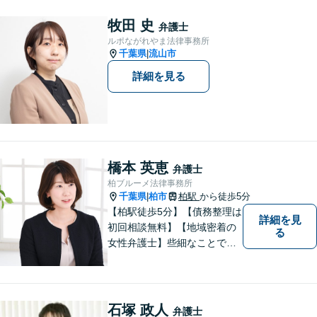
ご相談いただければと思いま
す。
牧田 史
弁護士
ルポながれやま法律事務所
千葉県
流山市
|
詳細を見る
橋本 英恵
弁護士
柏ブルーメ法律事務所
千葉県
柏市
柏駅
から徒歩5分
|
【柏駅徒歩5分】【債務整理は
詳細を見
初回相談無料】【地域密着の
る
女性弁護士】些細なことでも
お気軽にご相談下さい。
石塚 政人
弁護士