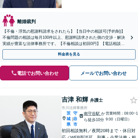
離婚裁判
【不倫・浮気の慰謝料請求をされたら】【当日中の相談可(予約制)】
不倫問題の相談は毎月100件以上、慰謝料請求された側の交渉・解決
実績が豊富な法律事務所です。【不倫相談は初回0円】【電話相談で
ご契約まで対応可/来所不要】
料金表を見る
電話でお問い合わせ
メールでお問い合わせ
吉津 和輝
弁護士
市川法律事務所
茨
守
南守谷駅
か
営業時間：08:00~1
城
谷
|
9:00（日曜日）
ら徒歩10分
県
市
初回相談無料／夜間20時まで・休日対
応／WEB面談可。刑事・企業法務・相