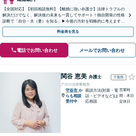
【全国対応】【初回相談無料】【離婚に強い弁護士】法律トラブルの
解決だけでなく、解決後の未来も一貫してサポート！独自開発の性格
診断で「自分・夫（妻）を知る」▶︎今後の方針を戦略的に考えます！
【休日夜間／オンライン相談OK】
料金表を見る
電話でお問い合わせ
メールでお問い合わせ
関谷 恵美
弁護士
千葉県
アポロ法律事務所
営業時
守谷市
か
面談方法(対面・電
らも相談
話・ビデオなど)は
間：本日
受付中
応相談
定休日