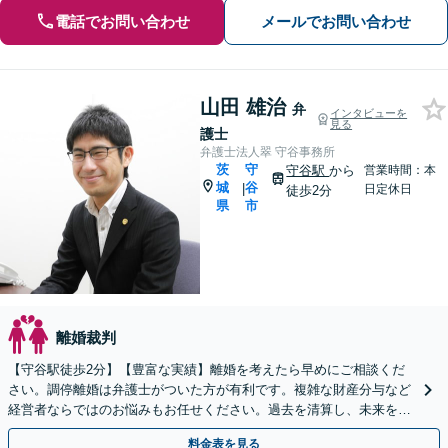
電話でお問い合わせ
メールでお問い合わせ
山田 雄治
弁
インタビューを
見る
護士
弁護士法人翠 守谷事務所
茨
守
守谷駅
から
営業時間：本
城
谷
|
日定休日
徒歩2分
県
市
離婚裁判
【守谷駅徒歩2分】【豊富な実績】離婚を考えたら早めにご相談くだ
さい。調停離婚は弁護士がついた方が有利です。複雑な財産分与など
経営者ならではのお悩みもお任せください。過去を清算し、未来をプ
ランニングし、人生の再スタートのお手伝いをします。
料金表を見る