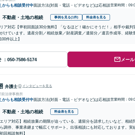
市
からも相談受付中
面談方法(対面・電話・ビデオなど)は応相談
営業時間：09:0
不動産・土地の相続
事例を見る(1件)
料金表を見る
リア対応【💬初回面談30分無料】「なるほど！確かにそうだ！」相手や裁
がけています。遺産分割／相続放棄／財産調査／遺留分／遺言作成等、経験
100件以上】
せ
メール
翔
弁護士
インタビューを見る
駅前法律事務所
市
からも相談受付中
面談方法(対面・電話・ビデオなど)は応相談
営業時間：09:0
不動産・土地の相続
料金表を見る
エリア対応】相続放棄の期限が迫っている、遺留分を請求したいなど、相続
ら調停、事業承継まで幅広くサポート。出張相談にも対応しております。実
初回相談無料】