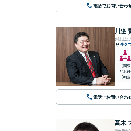
電話でお問い合わ
川邉 
弁護士法人
牛久
【関東
どお任
【初回
電話でお問い合わ
高木 
葛飾総合