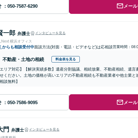
せ
メール
賢一郎
弁護士
インタビューを見る
Next 横浜オフィス
市
からも相談受付中
面談方法(対面・電話・ビデオなど)は応相談
営業時間：08:0
不動産・土地の相続
料金表を見る
エリア対応】【解決実績多数】遺産分割協議、相続放棄、不動産相続、遺言
せください。土地の価格が高いエリアの不動産相続も不動産業者や他士業と
相談無料】
せ
メール
大門
弁護士
インタビューを見る
法律事務所