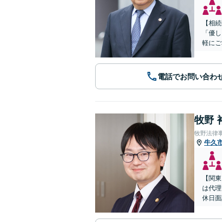
【相続
「優し
軽にご
電話でお問い合わ
牧野 
牧野法律
牛久
【関東
は代理
休日面