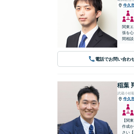
牛久
関東エ
張を心
間相談
電話でお問い合わ
稲葉 
武蔵小杉
牛久
【関東
作成か
さい【