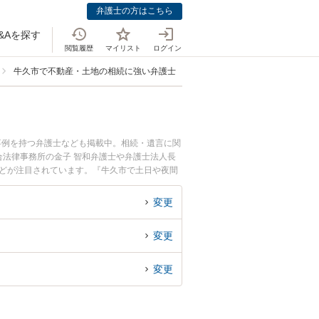
弁護士の方はこちら
&Aを探す
閲覧履歴
マイリスト
ログイン
牛久市で不動産・土地の相続に強い弁護士
事例を持つ弁護士なども掲載中。相続・遺言に関
法律事務所の金子 智和弁護士や弁護士法人長
などが注目されています。『牛久市で土日や夜間
くの弁護士を検索したい』『初回相談無料で不動
変更
変更
変更