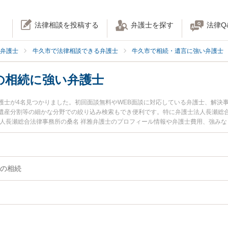
法律相談を投稿する
弁護士を探す
法律Q
弁護士
牛久市で法律相談できる弁護士
牛久市で相続・遺言に強い弁護士
の相続に強い弁護士
護士が4名見つかりました。初回面談無料やWEB面談に対応している弁護士、解決
遺産分割等の細かな分野での絞り込み検索もでき便利です。特に弁護士法人長瀬総合
法人長瀬総合法律事務所の桑名 祥雅弁護士のプロフィール情報や弁護士費用、強み
すぐに弁護士に相談したい』『不動産・土地の相続のトラブル解決の実績豊富な近
護士に相談予約したい』などでお困りの相談者さんにおすすめです。
の相続