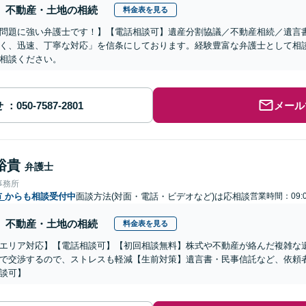
不動産・土地の相続
料金表を見る
問題に強い弁護士です！】【電話相談可】遺産分割協議／不動産相続／遺言
く、迅速、丁寧な対応」を信条にしております。経験豊富な弁護士として相
相談ください。
せ
メール
裕貴
弁護士
事務所
市
からも相談受付中
面談方法(対面・電話・ビデオなど)は応相談
営業時間：09:0
不動産・土地の相続
料金表を見る
エリア対応】【電話相談可】【初回相談無料】株式や不動産が絡んだ複雑な
で交渉するので、ストレスも軽減【生前対策】遺言書・民事信託など、依頼
談可】