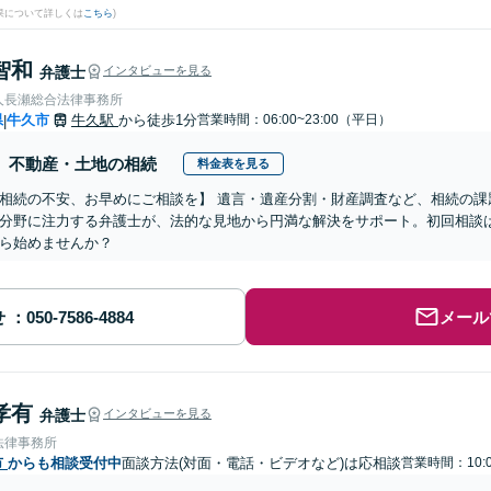
果について詳しくは
こちら
)
智和
弁護士
インタビューを見る
人長瀬総合法律事務所
県
牛久市
牛久駅
から徒歩1分
営業時間：06:00~23:00（平日）
|
不動産・土地の相続
料金表を見る
相続の不安、お早めにご相談を】 遺言・遺産分割・財産調査など、相続の課
分野に注力する弁護士が、法的な見地から円満な解決をサポート。初回相談
ら始めませんか？
せ
メール
孝有
弁護士
インタビューを見る
法律事務所
市
からも相談受付中
面談方法(対面・電話・ビデオなど)は応相談
営業時間：10:0