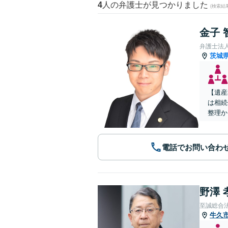
4
人の弁護士が見つかりました
(検索結
金子 
弁護士法
茨城
【遺産
は相続
整理か
電話でお問い合わ
野澤 
至誠総合
牛久