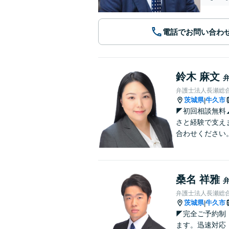
電話でお問い合わ
鈴木 麻文
弁護士法人長瀬総
茨城県
牛久市
|
◤初回相談無料
さと経験で支え
合わせください
桑名 祥雅
弁護士法人長瀬総
茨城県
牛久市
|
◤完全ご予約制
ます。迅速対応