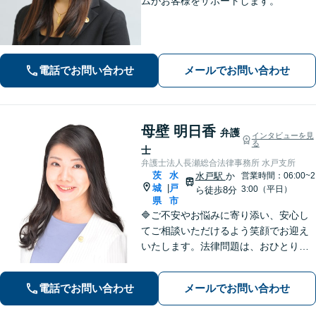
ムがお客様をサポートします。
電話でお問い合わせ
メールでお問い合わせ
母壁 明日香
弁護
インタビューを見
る
士
弁護士法人長瀬総合法律事務所 水戸支所
茨
水
水戸駅
か
営業時間：06:00~2
城
戸
|
3:00（平日）
ら徒歩8分
県
市
🔷ご不安やお悩みに寄り添い、安心し
てご相談いただけるよう笑顔でお迎え
いたします。法律問題は、おひとりで
悩まずに、お気軽にお問い合わせいた
だき、まずは弁護士へご相談くださ
電話でお問い合わせ
メールでお問い合わせ
い。🔷遺産相続問題・離婚問題・男女
トラブル・交通事故・企業法務等幅広