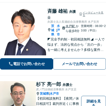
く対応可能
斉藤 雄祐
弁護
インタビューを見
る
士
弁護士法人長瀬総合法律事務所 水戸支所
茨
水
水戸駅
か
営業時間：06:00~2
城
戸
|
3:00（平日）
ら徒歩8分
県
市
◤完全予約制・初回相談無料◢ 一人で
悩まず、法的な視点から「次の一歩」
を一緒に考えませんか？多様な案件に
取り組んできた経験を活かし、状況に
合う解決策をご提案します。まずは安
電話でお問い合わせ
メールでお問い合わせ
心して現状をお聞かせください。【離
婚・不倫｜交通事故｜相続｜刑事｜企
業法務】
杉下 亮一郎
弁護士
虎ノ門法律経済事務所 水戸支店
茨城県
水戸市
|
【初回相談無料】【夜間／休
詳細を見
日相談可】裁判所近くに事務
る