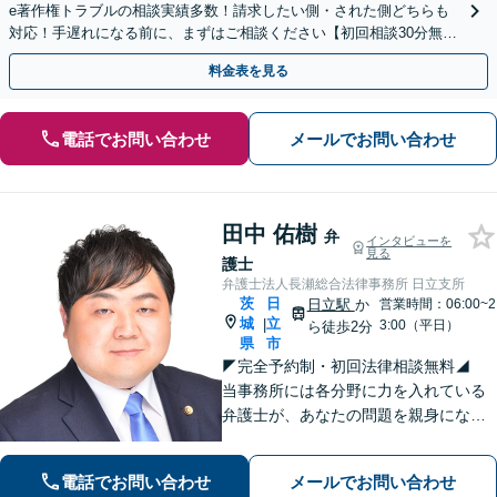
e著作権トラブルの相談実績多数！請求したい側・された側どちらも
対応！手遅れになる前に、まずはご相談ください【初回相談30分無
料】【オンライン対応可】【夜間休日相談可】
料金表を見る
電話でお問い合わせ
メールでお問い合わせ
田中 佑樹
弁
インタビューを
見る
護士
弁護士法人長瀬総合法律事務所 日立支所
茨
日
日立駅
か
営業時間：06:00~2
城
立
|
3:00（平日）
ら徒歩2分
県
市
◤完全予約制・初回法律相談無料◢
当事務所には各分野に力を入れている
弁護士が、あなたの問題を親身になっ
てサポートいたします。まずはじっく
りお話しをお聞かせください。【🔹刑
電話でお問い合わせ
メールでお問い合わせ
事事件🔹不動産（建物明渡）🔹交通事