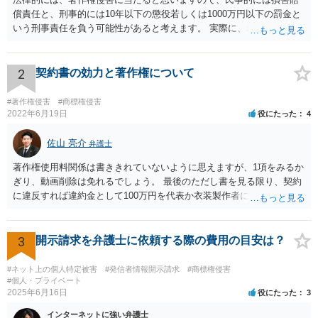
償責任と、刑事的には10年以下の懲役若しくは1000万円以下の罰金と
いう刑事責任を負う可能性があると考えます。 実際に、裁判になった
り、刑事責任を問われるかは、内容等によりますが、警察が被害届を
受理すると、取調べ等の捜査が行われる可能性があります。 そして、
刑事責任を軽くするためには、被害弁償等を行う必要があります。 今
2
契約書の効力と著作権について
後の対応としては、まずは、弁護士に相談するのが良いと思います。
#著作権侵害
#商標権侵害
2022年6月19日
役にたった
4
佐山 亮介
弁護士
著作権使用料関係は書ききれていないように思えますが、1項をみるか
ぎり、動画削除は免れるでしょう。 最後のただし書を見る限り、契約
に違反すれば違約金として100万円を代表か衣装製作者に請求できると
思います。 ただ、どの時点を契約違反とするかは、契約書の読み方と
しては少しはっきりしないように思います。 こちらからどの時点で打
って出るかはこちらに都合よく契約書を解釈して決めて良いと思いま
3
開示請求を弁護士に依頼する際の費用の目安は？
すが、裁判にもつれ込んだ場合、第三者の目から見て客観的にも条件
が守られないとはっきり言えるのは相手が削除請求をしたことが記録
#ネット上の個人特定被害
#発信者情報開示請求
#商標権侵害
上はっきりするとき（例えばYouTubeへの通報などにより動画を削除
#個人・プライベート
2025年6月16日
役にたった
3
させた時）となるかも知れません。 以上を前提に、まずは動画の配信
は合意に基づく正当な権利だと主張し、相手が反論や削除請求の通
インターネットに強い弁護士