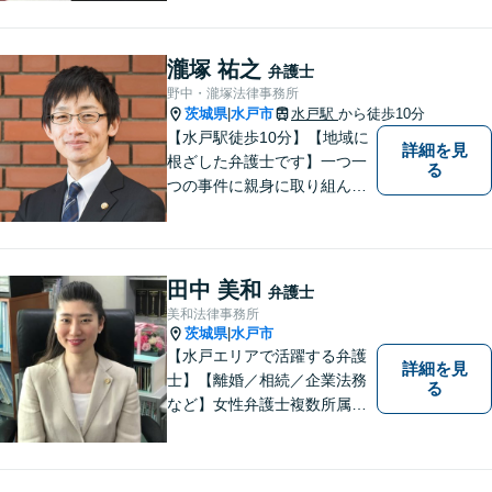
瀧塚 祐之
弁護士
野中・瀧塚法律事務所
茨城県
水戸市
水戸駅
から徒歩10分
|
【水戸駅徒歩10分】【地域に
詳細を見
根ざした弁護士です】一つ一
る
つの事件に親身に取り組んで
いくことを心がけています。
【開設55年以上の法律事務
所】相談者の意向をきちんと
把握した上で、正当な権利を
田中 美和
弁護士
守るために丁寧な対応を致し
美和法律事務所
ます。
茨城県
水戸市
|
【水戸エリアで活躍する弁護
詳細を見
士】【離婚／相続／企業法務
る
など】女性弁護士複数所属／
多岐にわたる分野で解決実績
あり。皆様の新たな一歩を支
援すべく、多面的にサポート