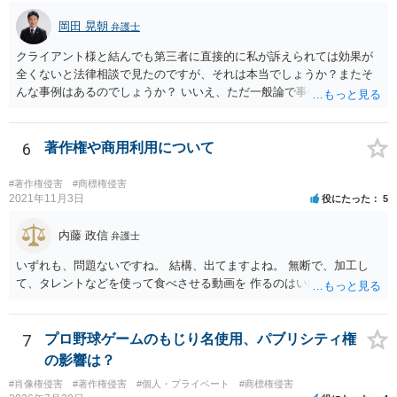
岡田 晃朝
弁護士
クライアント様と結んでも第三者に直接的に私が訴えられては効果が
全くないと法律相談で見たのですが、それは本当でしょうか？またそ
んな事例はあるのでしょうか？ いいえ、ただ一般論で事例は分かりま
せん。
6
著作権や商用利用について
#著作権侵害
#商標権侵害
2021年11月3日
役にたった
5
内藤 政信
弁護士
いずれも、問題ないですね。 結構、出てますよね。 無断で、加工し
て、タレントなどを使って食べさせる動画を 作るのはいけませんが。
7
プロ野球ゲームのもじり名使用、パブリシティ権
の影響は？
#肖像権侵害
#著作権侵害
#個人・プライベート
#商標権侵害