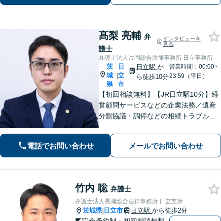
故🔹離婚浮気🔹遺産相続等】
髙梨 亮輔
弁
インタビューを
見る
護士
弁護士法人片岡総合法律事務所 日立事務所
茨
日
日立駅
か
営業時間：00:00~
城
立
|
23:59（平日）
ら徒歩10分
県
市
【初回相談無料】【JR日立駅10分】経
営顧問サービスなどの企業法務／遺産
分割協議・調停などの相続トラブルや
手続き／自己破産・任意整理など借金
問題を中心に、幅広くご相談を承りま
電話でお問い合わせ
メールでお問い合わせ
す【土日祝対応可】分かりやすく丁寧
な対応を心がけ、最善の解決を目指し
ます
竹内 聡
弁護士
弁護士法人長瀬総合法律事務所 日立支所
茨城県
日立市
日立駅
から徒歩2分
|