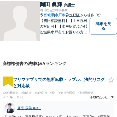
いたします。お困りごとがあ
岡田 眞輝
弁護士
ればお気軽にご相談くださ
岡田総合法律事務所
い。
茨城県
水戸市
水戸駅
から徒歩10分
|
【初回相談無料】【土日祝日
詳細を見
の対応可】【水戸駅徒歩7分】
る
茨城県水戸市でお困りの方
は、ぜひご相談ください。迅
速誠実丁寧な対応でお応えい
たします。
商標権侵害の法律Q&Aランキング
1
フリマアプリでの無断転載トラブル、法的リスク
と対応策
#著作権侵害
#加害者
#知的財産・特許
#売掛金回収
#商標権侵害
2021年11月7日
役にたった
35
鹿室 辰義
弁護士
法律的には、著作権侵害に当たると思いますので、民事的には損害賠