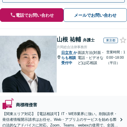
電話でお問い合わせ
メールでお問い合わせ
山根 祐輔
弁護士
東京都
片岡総合法律事務所
営業時間：1
日立市
か
面談方法(対面・
らも相談
電話・ビデオな
0:00~18:00
受付中
ど)は応相談
（平日）
商標権侵害
【関東エリア対応】【電話相談可】IT・WEB業界に強い。削除請求・
発信者情報開示請求はお任せ。Web・アプリ上のサービスを始める際
の法的なアドバイスに対応。Zoom、Teams、webexの使用で、全国か