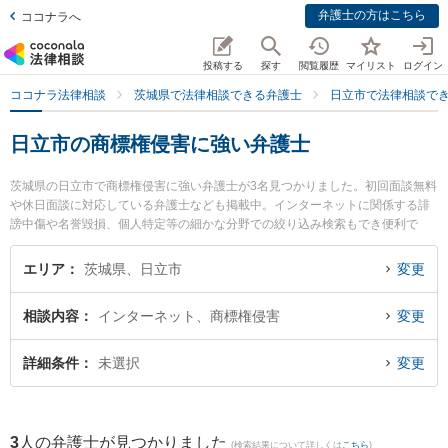
弁護士の方はこちら
ココナラへ
投稿する
探す
閲覧履歴
マイリスト
ログイン
ココナラ法律相談
茨城県で法律相談できる弁護士
日立市で法律相談で
日立市の商標権侵害に強い弁護士
茨城県の日立市で商標権侵害に強い弁護士が3名見つかりました。初回面談無料
や休日面談に対応している弁護士なども掲載中。インターネットに関係する誹
謗中傷や名誉毀損、個人特定等の細かな分野での絞り込み検索もでき便利で
す。特に弁護士法人長瀬総合法律事務所 日立支所の田中 佑樹弁護士や弁護士法
人片岡総合法律事務所 日立事務所の髙梨 亮輔弁護士、弁護士法人長瀬総合法律
エリア
茨城県、日立市
変更
事務所 日立支所の竹内 聡弁護士のプロフィール情報や弁護士費用、強みなどが
注目されています。『日立市で土日や夜間に発生した商標権侵害のトラブルを
相談内容
インターネット、商標権侵害
変更
今すぐに弁護士に相談したい』『商標権侵害のトラブル解決の実績豊富な近く
の弁護士を検索したい』『初回相談無料で商標権侵害を法律相談できる日立市
内の弁護士に相談予約したい』などでお困りの相談者さんにおすすめです。
詳細条件
未選択
変更
3
人の弁護士が見つかりました
(検索結果について詳しくは
こちら
)