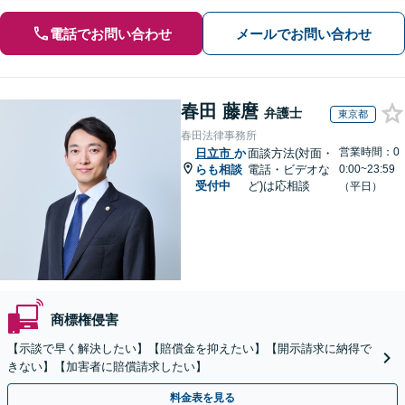
電話でお問い合わせ
メールでお問い合わせ
春田 藤麿
弁護士
東京都
春田法律事務所
営業時間：0
日立市
か
面談方法(対面・
らも相談
電話・ビデオな
0:00~23:59
受付中
ど)は応相談
（平日）
商標権侵害
【示談で早く解決したい】【賠償金を抑えたい】【開示請求に納得で
きない】【加害者に賠償請求したい】
料金表を見る