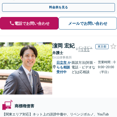
らのご相談にも対応【平日夜間面談可】
料金表を見る
電話でお問い合わせ
メールでお問い合わせ
濵岡 宏紀
東京都
インタビュ
ーを見る
弁護士
En法律事務所
営業時間：0
日立市
か
面談方法(対面・
らも相談
電話・ビデオな
9:00~20:00
受付中
ど)は応相談
（平日）
商標権侵害
【関東エリア対応】ネット上の誹謗中傷や、リベンジポルノ、YouTub