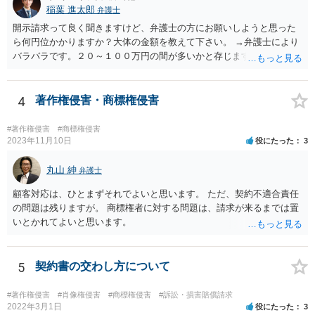
報・裁判等をしてきたら弁護士に依頼して対応するとよいと考えま
稲葉 進太郎
弁護士
す。
開示請求って良く聞きますけど、弁護士の方にお願いしようと思った
ら何円位かかりますか？大体の金額を教えて下さい。 →弁護士により
バラバラです。２０～１００万円の間が多いかと存じます。
4
著作権侵害・商標権侵害
#著作権侵害
#商標権侵害
2023年11月10日
役にたった
3
丸山 紳
弁護士
顧客対応は、ひとまずそれでよいと思います。 ただ、契約不適合責任
の問題は残りますが。 商標権者に対する問題は、請求が来るまでは置
いとかれてよいと思います。
5
契約書の交わし方について
#著作権侵害
#肖像権侵害
#商標権侵害
#訴訟・損害賠償請求
2022年3月1日
役にたった
3