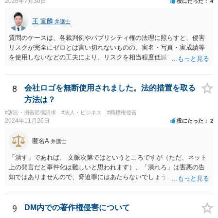
2026年7月30日
役にたった
4
王 宣麟
弁護士
質問のケースは、各裁判例やパブリシティ権の法理に照らすと、侵害
リスクが完全にゼロとは言い切れないものの、実名・写真・実成績等
を使用しないなどの工夫により、リスクを相当程度低減できる設計に
なっているかと思います。 ただし、「野球ファンであれば元の選手を
推測できる」という点は、裁判で争われた場合に「専ら顧客吸引力の
利用を目的とする」と判断される余地を残すため、一定の注意が必要
8
会社ロゴを無断使用されました。法的措置を取る
です。 また、広告収益の有無は、侵害判断に一定の影響を与える可能
方法は？
性がありますが、決定的要因ではありません。 パブリシティ権侵害の
#訴訟・損害賠償請求
#法人・ビジネス
#商標権侵害
成否は、主に「専ら顧客吸引力の利用を目的とするか」という点で判
2024年11月26日
役にたった
2
断されます。広告収益があることは「商業的目的」を強く示す要素で
すが、それだけで直ちに侵害となるわけではありません。完全無償・
匿名A
弁護士
非営利であれば「表現の自由」「創作物」としての側面が強く評価さ
れる可能性があります。一方、広告収益がある場合は「商業利用」と
「潰す」であれば、 文脈次第ではというところですが（ただ、ネット
しての色彩が強まり、リスクが高まる可能性があります。 公開前に変
上の発言だと事件化は難しいと思われます）、「潰れろ」は害悪の告
更・確認しておく事項については、公開の場でアドバイスするにも限
知ではありませんので、脅迫罪にはあたらないでしょう。 もっとも、
界があるかと思うので、資料等を持参の上、弁護士に相談されること
「潰れろ」という発言については、脅迫罪ではないにしても、 権利侵
も一つかと存じます。
害として法的措置をとれる可能性はあります。
9
DM内での著作権侵害について