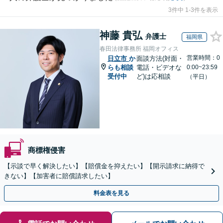
3件中 1-3件を表示
神藤 貴弘
弁護士
福岡県
春田法律事務所 福岡オフィス
営業時間：0
日立市
か
面談方法(対面・
らも相談
電話・ビデオな
0:00~23:59
受付中
ど)は応相談
（平日）
商標権侵害
【示談で早く解決したい】【賠償金を抑えたい】【開示請求に納得で
きない】【加害者に賠償請求したい】
料金表を見る