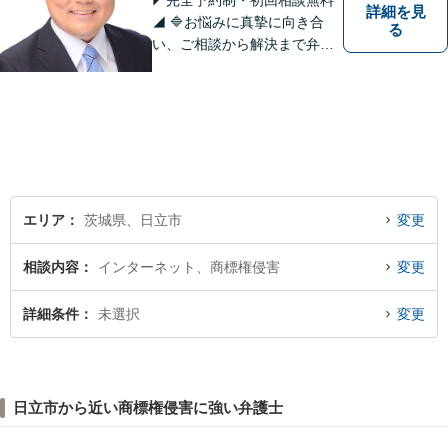
◤完全予約制・初回相談無料
詳細を見
◢ 🔷お悩みに真摯に向き合
る
い、ご相談から解決まで弁護
士がサポートいたします。誠
実さと経験で支えます。🔷不
安な日々を終わらせるために
安心の第一歩を踏み出しまし
ょう。お気軽にお問い合わせ
ください。
エリア
茨城県、日立市
変更
相談内容
インターネット、商標権侵害
変更
詳細条件
未選択
変更
日立市から近い商標権侵害に強い弁護士