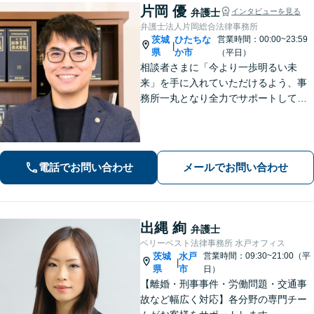
片岡 優
弁護士
インタビューを見る
弁護士法人片岡総合法律事務所
茨城
ひたちな
営業時間：00:00~23:59
|
県
か市
（平日）
相談者さまに「今より一歩明るい未
来」を手に入れていただけるよう、事
務所一丸となり全力でサポートしてま
いります。独自の経営顧問サービスを
提供する企業法務／税理士の資格を活
かした相続関連業務／交通事故などに
幅広く対応します【初回相談無料】
電話でお問い合わせ
メールでお問い合わせ
【土日祝対応可】
出縄 絢
弁護士
ベリーベスト法律事務所 水戸オフィス
茨城
水戸
営業時間：09:30~21:00（平
|
県
市
日）
【離婚・刑事事件・労働問題・交通事
故など幅広く対応】各分野の専門チー