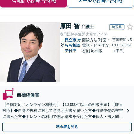
電話でお問い合わせ
メールでお問い合わせ
原田 智
弁護士
埼玉県
春田法律事務所 大宮オフィス
営業時間：0
日立市
か
面談方法(対面・
らも相談
電話・ビデオな
0:00~23:59
受付中
ど)は応相談
（平日）
商標権侵害
【全国対応／オンライン相談可】【10,000件以上の相談実績】【即日
対応】◆自身の投稿に対して意見照会書が届いた方◆誹謗中傷の被害
に遭った方◆トレントの利用で開示請求を受けた方◆個人・法人問わ
ず対応◎【来所不要／LINE相談可】
料金表を見る