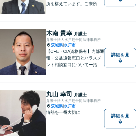
所を構えています。ご来所・
ご相談しやすい環境を整えて
おりますので、お気軽にご相
談ください。ご依頼者様とと
もに最善の解決を目指しま
木南 貴幸
弁護士
す。
弁護士法人水戸翔合同法律事務所
茨城県
水戸市
|
【CFE・CIA資格保有】内部通
詳細を見
報・公益通報窓口とハラスメ
る
ント相談窓口について一括対
応いたします【従業員500名
超の内部通報窓口業務経験】
丸山 幸司
弁護士
弁護士法人水戸翔合同法律事務所
茨城県
水戸市
|
情熱を一番大切に
詳細を見
る