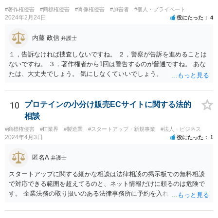
#著作権侵害
#商標権侵害
#肖像権侵害
#加害者
#個人・プライベート
2024年2月24日
役にたった
4
内藤 政信
弁護士
１，告訴なければ捜査しないですね。 ２，警察が告訴を進めることは
ないですね。 ３，著作権者から1回は警告するのが普通ですね。 あな
たは、大丈夫でしょう。 気にしなくていいでしょう。
10
プロテインの小分け販売ECサイトに関する法的
相談
#商標権侵害
#IT業界
#製造業
#スタートアップ・新規事業
#法人・ビジネス
2024年4月3日
役にたった
1
匿名A
弁護士
スタートアップに関する細かな相談は法律相談の掲示板での無料相談
で対応できる範囲を超えてるのと、ネット情報だけに頼るのは危険で
す。 企業法務の取り扱いのある法律事務所に予約を入れて、リーガル
リスクチェックの法務サービスのご依頼をされることをお勧め致しま
す。