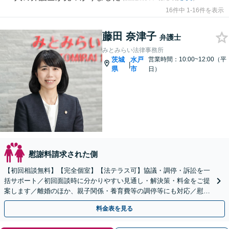
16件中 1-16件を表示
藤田 奈津子
弁護士
みとみらい法律事務所
茨城
水戸
営業時間：10:00~12:00（平
|
県
市
日）
慰謝料請求された側
【初回相談無料】【完全個室】【法テラス可】協議・調停・訴訟を一
括サポート／初回面談時に分かりやすい見通し・解決策・料金をご提
案します／離婚のほか、親子関係・養育費等の調停等にも対応／慰謝
料請求／検察官の経験あり／【お子さま同席可／完全個室】
料金表を見る