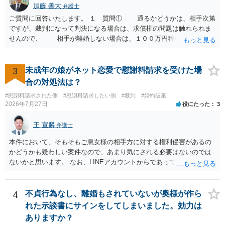
することは認められるのか。 ⇒おそらく１００万円は不当利得（受け
加藤 善大
弁護士
取る正当な権利がないのに利益を取得した）として返還請求されてい
ご質問に回答いたします。 １ 質問① 通るかどうかは、相手次第
るものかと推察しますので、 貸金返還ではないかと存じます。 ④ 私
ですが、裁判になって判決になる場合は、求償権の問題は触れられま
は現在、収入も不安定で貯金もなくリボ払い借金が既に約100万あり。
せんので、 相手が離婚しない場合は、１００万円程度となる可能
今年に再婚したが主人はお金に厳しい為、一括で220万円を支払う事は
性があると思われます。 交渉については、相手としても、裁判を
困難 仮に裁判で敗訴した場合でも、分割払いになる可能性はあります
するデメリットはありますから（経済的、時間的、精神的負担等）、
か。 ⇒判決となり敗訴してしまった場合は、強制執行により不動産等
反対にご自身が、裁判も辞さずという姿勢を示すことで、プラス
3
未成年の娘がネット恋愛で慰謝料請求を受けた場
の財産を差し押さえられ、そこから債権回収が図られることになりま
に働く可能性は有り得ます。 交渉で解決する多くの場合は、相手
合の対処法は？
すが、 和解であれば柔軟な解決が可能ですので、その場合は分割払
が弁護士に依頼しているケースで、５０万円以下で合意できる場合は
いにより支払うことも十分可能です。 ⑤ このような事情であれば、私
#慰謝料請求された側
#慰謝料請求したい側
#裁判
#婚約破棄
稀であると思います。 通常は、６０万円から８０万円程度になる
2026年7月27日
役にたった
3
は120万円のみ和解交渉を続けるべきでしょうか。 ⇒ご相談者様の認
ことが多いというのが私の印象です。 ２ 質問② ご記載の内容が
識を前提にすれば、１００万円も含めて返済する必要はないと考えら
減額を進めるうえでの交渉材料かと思います。 なお、ご自身が離
王 宣麟
れるため、 120万円のみについて交渉を続けることがベターかと存じ
弁護士
婚しないことは、交渉材料にはならないかと思いますので、ご注意く
ます。
ださい。 また、相手夫婦の婚姻関係が既に破綻していたことや、
本件において、そもそもご息女様の相手方に対する権利侵害があるの
相手女性が結婚しているとは知らなかったと主張することもあります
かどうかも疑わしい案件なので、あまり気にされる必要はないのでは
が、 ケースバイケースですので、ご自身の場合にそれらの主張が
ないかと思います。 なお、LINEアカウントからであっても、そこに紐
できるかはよくお考え下さい。 ３ 質問③ 違約金を５０万円とす
づけられた電話番号の開示→携帯電話会社から氏名・住所が開示され
る旨の交渉をすることが妥当かどうかという基準はありません。
るパターンはありえるものの、本件のような精神的損害が発生したと
公序良俗に反するような金額では、その条項自体が無効になり得ます
明確にいえないような案件において開示がなされる可能性も低いので
4
不貞行為なし、離婚もされていないが奥様が作ら
が、 ２００万円でも、５０万円でも、公序良俗に反するほど高額
はないかと推察します。
れた示談書にサインをしてしまいました。効力は
とはいえないと考えますので、 結局は、妥当かどうかというより
ありますか？
も、ご自身が納得できるかどうかという基準でお考えいただくといい