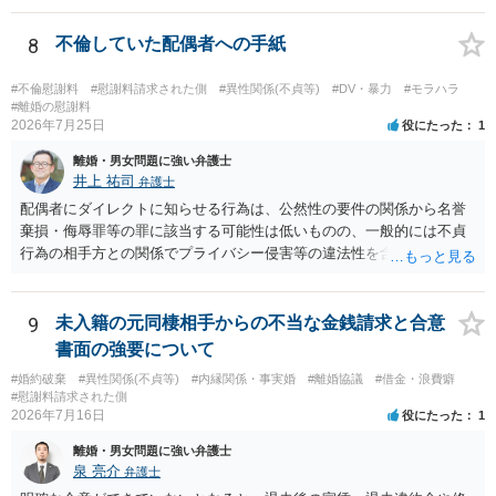
8
不倫していた配偶者への手紙
#不倫慰謝料
#慰謝料請求された側
#異性関係(不貞等)
#DV・暴力
#モラハラ
#離婚の慰謝料
2026年7月25日
役にたった
1
離婚・男女問題に強い弁護士
井上 祐司
弁護士
配偶者にダイレクトに知らせる行為は、公然性の要件の関係から名誉
棄損・侮辱罪等の罪に該当する可能性は低いものの、一般的には不貞
行為の相手方との関係でプライバシー侵害等の違法性を含む行為で
す。 そのため、そのことを知った相手方の夫婦関係への影響が大きい
ため、弁護士としては推奨しないことが一般的かと思います。
9
未入籍の元同棲相手からの不当な金銭請求と合意
書面の強要について
#婚約破棄
#異性関係(不貞等)
#内縁関係・事実婚
#離婚協議
#借金・浪費癖
#慰謝料請求された側
2026年7月16日
役にたった
1
離婚・男女問題に強い弁護士
泉 亮介
弁護士