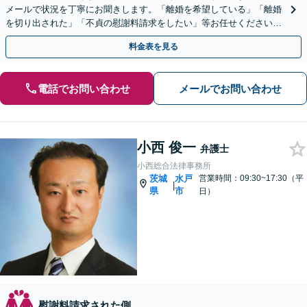
メールで状況を丁寧にお聞きします。「離婚を希望している」「離婚
を切り出された」「不貞の慰謝料請求をしたい」等お任せください。
【リーズナブルな料金設定】
料金表を見る
電話でお問い合わせ
メールでお問い合わせ
小西 俊一
弁護士
小西総合法律事務所
茨城
水戸
営業時間：09:30~17:30（平
|
県
市
日）
慰謝料請求された側