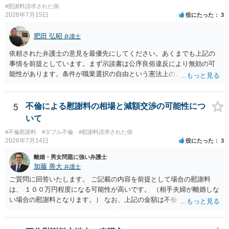
と思います。 そのうえで、合意できるかは、相手も納得できるか
#慰謝料請求された側
否かにかかってはきますが。 ４ 質問④ ご記載の内容からは判断
2026年7月15日
役にたった
3
できないのですが、 清算条項を記載しないで合意することはリス
クがありますので、むしろ、原則としては、清算条項を記載するべき
肥田 弘昭
弁護士
であるとお考えいただくといいです。 ご質問に対する回答は以上で
依頼された弁護士の意見を最優先にしてください。あくまでも上記の
すが、可能であれば、ご依頼になるかは別として、お近くの弁護士に
事情を前提としています。まず示談書は公序良俗違反により無効の可
直接相談されて、 今後の対応についてアドバイス等を求めることを
能性があります。条件が職業選択の自由という憲法上の人権を侵害し
お勧めいたします。 ご参考にしていただければ幸いです。
た内容であるからです。次に、サインをさせた経緯から、強迫取消の
可能性もあるかと思います。ご参考にしてください。
5
不倫による慰謝料の相場と減額交渉の可能性につ
いて
#不倫慰謝料
#ダブル不倫
#慰謝料請求された側
2026年7月14日
役にたった
3
離婚・男女問題に強い弁護士
加藤 善大
弁護士
ご質問に回答いたします。 ご記載の内容を前提として場合の慰謝料
は、 １００万円程度になる可能性が高いです。 （相手夫婦が離婚しな
い場合の慰謝料となります。） なお、上記の金額は不倫をした２名が
支払う総額の相場ですので、 ご自身が全額支払った場合は相手女性に
半額程度の支払を求める、 求償ができることになります。 その求償権