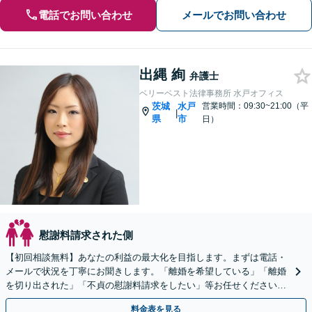
電話でお問い合わせ
メールでお問い合わせ
出縄 絢
弁護士
ベリーベスト法律事務所 水戸オフィス
茨城
水戸
営業時間：09:30~21:00（平
|
県
市
日）
慰謝料請求された側
【初回相談無料】あなたの利益の最大化を目指します。まずは電話・
メールで状況を丁寧にお聞きします。「離婚を希望している」「離婚
を切り出された」「不貞の慰謝料請求をしたい」等お任せください。
【リーズナブルな料金設定】
料金表を見る