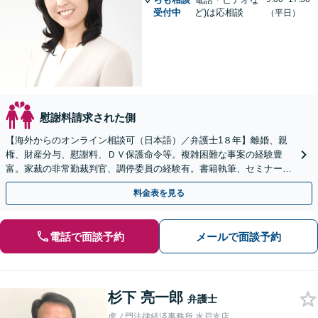
受付中
ど)は応相談
（平日）
慰謝料請求された側
【海外からのオンライン相談可（日本語）／弁護士1８年】離婚、親
権、財産分与、慰謝料、ＤＶ保護命令等。複雑困難な事案の経験豊
富。家裁の非常勤裁判官、調停委員の経験有。書籍執筆、セミナー講
師等、離婚問題に強い弁護士。海外の法律事務所勤務経験有。
料金表を見る
電話で面談予約
メールで面談予約
杉下 亮一郎
弁護士
虎ノ門法律経済事務所 水戸支店