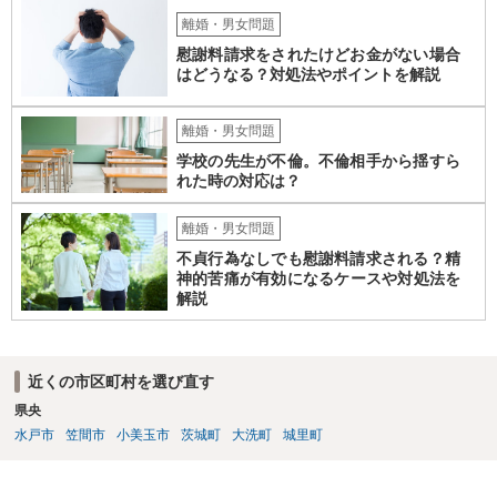
離婚・男女問題
慰謝料請求をされたけどお金がない場合
はどうなる？対処法やポイントを解説
離婚・男女問題
学校の先生が不倫。不倫相手から揺すら
れた時の対応は？
離婚・男女問題
不貞行為なしでも慰謝料請求される？精
神的苦痛が有効になるケースや対処法を
解説
近くの市区町村を選び直す
県央
水戸市
笠間市
小美玉市
茨城町
大洗町
城里町