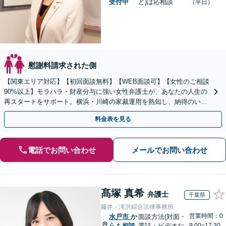
受付中
ど)は応相談
（平日）
慰謝料請求された側
【関東エリア対応】【初回面談無料】【WEB面談可】【女性のご相談
90%以上】モラハラ・財産分与に強い女性弁護士が、あなたの人生の
再スタートをサポート。横浜・川崎の家裁運用を熟知し、納得のいく
解決へ。まずは一人で抱え込まずにご相談ください。
料金表を見る
電話でお問い合わせ
メールでお問い合わせ
髙塚 真希
弁護士
千葉県
藤井・滝沢綜合法律事務所
営業時間：0
水戸市
か
面談方法(対面・
らも相談
電話・ビデオな
9:00~17:30