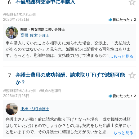
を放棄する場合の慰謝料相場は、６０万円から８０万円程度になるこ
6
不倫慰謝料交渉中に車購入
とが多いです。 （相手夫婦が離婚しませんので、減額してでも求償権
を放棄してもらうメリットがあることになります。） ５年後に離婚す
#慰謝料請求された側
る可能性について、慰謝料額に影響が出る可能性はないと考えます。
2026年7月21日
役にたった
2
最後に、ご依頼になる場合の弁護士費用は、ご依頼になる弁護士によ
離婚・男女問題に強い弁護士
り異なりますので、直接ご確認いただくといいですよ。 ご質問に対す
髙橋 俊太
弁護士
る回答は以上ですが、可能であれば、ご依頼になるかは別にして、お
車を購入していたことを相手方に知られた場合、交渉上、「支払能力
近くの弁護士に直接相談されて、今後の対応についてアドバイスを求
があるのではないか」と見られ、減額交渉に影響する可能性はありま
めることをおすすめいたします。 ご参考にしていただけますと幸いで
す。もっとも、慰謝料額は、支払能力だけで決まるものではなく、不
す。
貞行為の有無、やり取りの内容、会っていた回数、夫婦関係への影
響、離婚・別居の有無、証拠関係等によって判断されます。 ご記載の
ように、LINEのやり取りと数回の食事のみで性交渉がないのであれ
7
弁護士費用の成功報酬、請求取り下げで減額可能
ば、原則として不貞慰謝料支払義務は否定されます。他方で、性交渉
か？
がない場合でも、親密なやり取りの内容や関係の態様によっては、婚
#慰謝料請求された側
#離婚の慰謝料
姻共同生活の平穏を害したとして、例外的に慰謝料支払義務が肯定さ
2026年7月26日
役にたった
2
れることもあります。 すでに弁護士に依頼されているのであれば、車
の購入事情も含めて説明し、支払能力の問題と、そもそもの慰謝料額
肥田 弘昭
弁護士
の相当性を分けて交渉してもらう方がよいでしょう。
弁護士さんが動く前に請求の取り下げとなった場合、成功報酬の減額
はしていただけるのでしょうか？との点は契約をした弁護士次第にか
と思いますので、その弁護士に確認した方が良いかと思います。ご参
考にしてください。