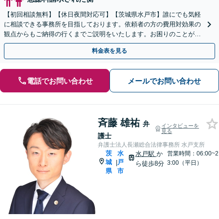
【初回相談無料】【休日夜間対応可】【茨城県水戸市】誰にでも気軽
に相談できる事務所を目指しております。依頼者の方の費用対効果の
観点からもご納得の行くまでご説明をいたします。お困りのことがご
ざいましたらお気軽にご相談ください。
料金表を見る
電話でお問い合わせ
メールでお問い合わせ
斉藤 雄祐
弁
インタビューを
見る
護士
弁護士法人長瀬総合法律事務所 水戸支所
茨
水
水戸駅
か
営業時間：06:00~2
城
戸
|
3:00（平日）
ら徒歩8分
県
市