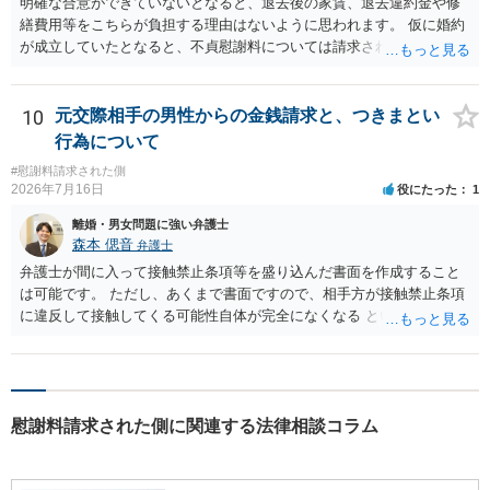
明確な合意ができていないとなると、退去後の家賃、退去違約金や修
繕費用等をこちらが負担する理由はないように思われます。 仮に婚約
が成立していたとなると、不貞慰謝料については請求される可能性が
あるため検討しておく必要があるでしょう。 弁護士を立てる予定であ
れば早めに弁護士に相談し、弁護士から回答をさせると良いでしょ
う。
10
元交際相手の男性からの金銭請求と、つきまとい
行為について
#慰謝料請求された側
2026年7月16日
役にたった
1
離婚・男女問題に強い弁護士
森本 偲音
弁護士
弁護士が間に入って接触禁止条項等を盛り込んだ書面を作成すること
は可能です。 ただし、あくまで書面ですので、相手方が接触禁止条項
に違反して接触してくる可能性自体が完全になくなる という訳ではあ
りませんので、その点ご留意ください。 また、本件ではこれ以上嫌が
らせ行為がエスカレートする前に、一度警察に相談した方がよいかと
存じます。 以上、ご参考までに。
慰謝料請求された側に関連する法律相談コラム