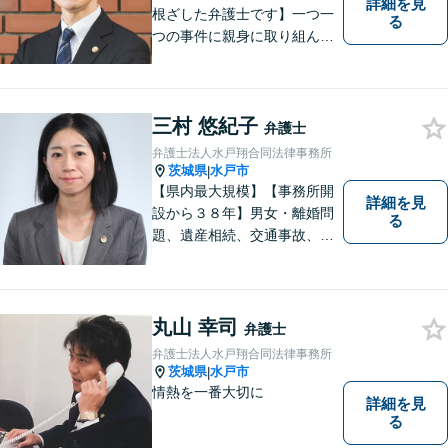
詳細を見
根ざした弁護士です】一つ一
る
つの事件に親身に取り組んで
いくことを心がけています。
【開設55年以上の法律事務
所】相談者の意向をきちんと
三村 悠紀子
把握した上で、正当な権利を
弁護士
守るために丁寧な対応を致し
弁護士法人水戸翔合同法律事務所
ます。
茨城県
水戸市
|
【県内最大規模】【事務所開
詳細を見
設から３８年】男女・離婚問
る
題、遺産相続、交通事故、労
働問題、刑事事件などさまざ
まな法律トラブルに対応する
地域密着の女性弁護士。お困
りごとがあればお気軽にご相
丸山 幸司
弁護士
談ください！お一人おひとり
弁護士法人水戸翔合同法律事務所
に誠実に向き合います。
茨城県
水戸市
|
情熱を一番大切に
詳細を見
る