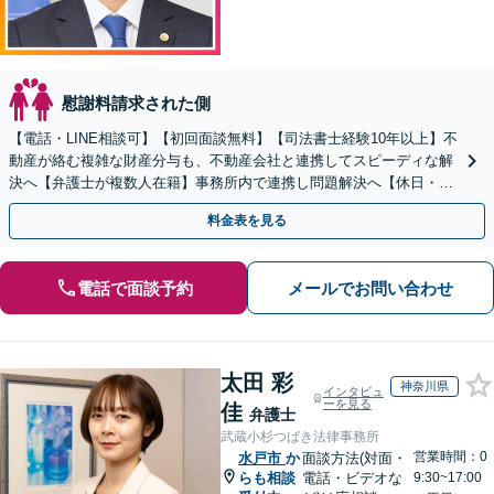
慰謝料請求された側
【電話・LINE相談可】【初回面談無料】【司法書士経験10年以上】不
動産が絡む複雑な財産分与も、不動産会社と連携してスピーディな解
決へ【弁護士が複数人在籍】事務所内で連携し問題解決へ【休日・夜
間面談可】【子連れ相談可】【虎ノ門駅1分】
料金表を見る
電話で面談予約
メールでお問い合わせ
太田 彩
神奈川県
インタビュ
ーを見る
佳
弁護士
武蔵小杉つばき法律事務所
営業時間：0
水戸市
か
面談方法(対面・
らも相談
電話・ビデオな
9:30~17:00