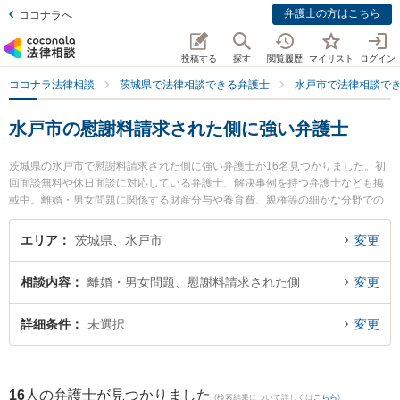
弁護士の方はこちら
ココナラへ
投稿する
探す
閲覧履歴
マイリスト
ログイン
ココナラ法律相談
茨城県で法律相談できる弁護士
水戸市で法律相談で
水戸市の慰謝料請求された側に強い弁護士
茨城県の水戸市で慰謝料請求された側に強い弁護士が16名見つかりました。初
回面談無料や休日面談に対応している弁護士、解決事例を持つ弁護士なども掲
載中。離婚・男女問題に関係する財産分与や養育費、親権等の細かな分野での
絞り込み検索もでき便利です。特にみとみらい法律事務所の藤田 奈津子弁護士
やベリーベスト法律事務所 水戸オフィスの出縄 絢弁護士、弁護士法人長瀬総合
エリア
茨城県、水戸市
変更
法律事務所 水戸支所の母壁 明日香弁護士のプロフィール情報や弁護士費用、強
みなどが注目されています。『水戸市で土日や夜間に発生した慰謝料請求され
相談内容
離婚・男女問題、慰謝料請求された側
変更
た側のトラブルを今すぐに弁護士に相談したい』『慰謝料請求された側のトラ
ブル解決の実績豊富な近くの弁護士を検索したい』『初回相談無料で慰謝料請
求された側を法律相談できる水戸市内の弁護士に相談予約したい』などでお困
詳細条件
未選択
変更
りの相談者さんにおすすめです。
16
人の弁護士が見つかりました
(検索結果について詳しくは
こちら
)