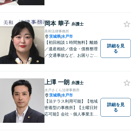
岡本 華子
弁護士
美和法律事務所
茨城県
水戸市
|
【初回相談１時間無料】離婚
詳細を見
／遺産相続／借金・債務整理
る
／交通事故など、お困りごと
はお気軽にご相談ください。
ご依頼者様に寄り添い、より
良い解決を目指し全力でサポ
ートします。
上澤 一朗
弁護士
水戸さくら法律事務所
茨城県
水戸市
|
【法テラス利用可能】【地域
詳細を見
密着型の事務所】【土曜日対
る
応可能】会社・個人事業主の
方の顧問契約/著作権問題/交通
事故/離婚/相続・遺産分割/不