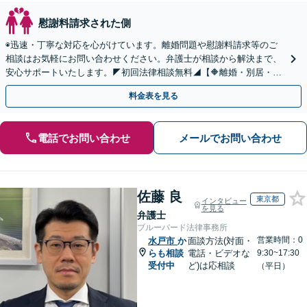
慰謝料請求された側
◉迅速・丁寧な対応を心がけています。離婚問題や慰謝料請求等のご
相談はお気軽にお問い合わせください。弁護士が相談から解決まで、
安心サポートいたします。◤初回法律相談無料◢【🔶離婚・別居・財
産分与・親権問題・浮気慰謝料・男女トラブル】
料金表を見る
電話でお問い合わせ
メールでお問い合わせ
佐藤 良
東京都
インタビュー
を見る
弁護士
ブルーバード法律事務所
営業時間：0
水戸市
か
面談方法(対面・
らも相談
電話・ビデオな
9:30~17:30
受付中
ど)は応相談
（平日）