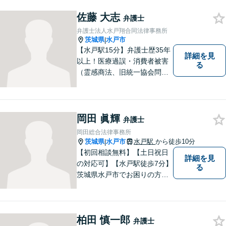
動産に関するトラブル/借金返
済などに対応しております。
佐藤 大志
弁護士
お気軽にご相談ください。
弁護士法人水戸翔合同法律事務所
茨城県
水戸市
|
【水戸駅15分】弁護士歴35年
詳細を見
以上！医療過誤・消費者被害
る
（霊感商法、旧統一協会問題
を含む）・相続に注力する弁
護士。皆様の権利を守るた
め、日々勉強、積極的に行動
し、解決へと導いてまいりま
岡田 眞輝
弁護士
す。お気軽にご相談くださ
岡田総合法律事務所
い。【メール24時間受付中】
茨城県
水戸市
水戸駅
から徒歩10分
|
【初回相談無料】【土日祝日
詳細を見
の対応可】【水戸駅徒歩7分】
る
茨城県水戸市でお困りの方
は、ぜひご相談ください。迅
速誠実丁寧な対応でお応えい
たします。
柏田 慎一郎
弁護士