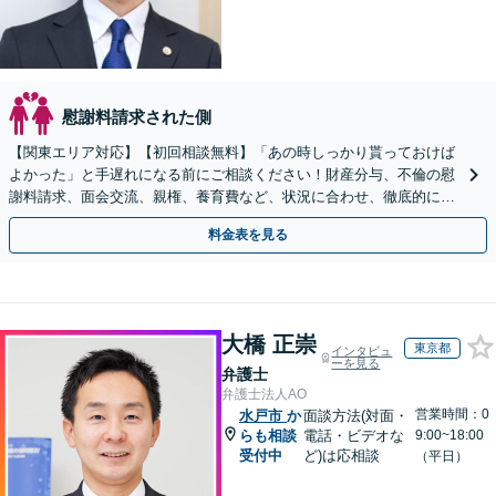
慰謝料請求された側
【関東エリア対応】【初回相談無料】「あの時しっかり貰っておけば
よかった」と手遅れになる前にご相談ください！財産分与、不倫の慰
謝料請求、面会交流、親権、養育費など、状況に合わせ、徹底的にサ
ポートいたします【弁護士歴17年以上】
料金表を見る
大橋 正崇
東京都
インタビュ
ーを見る
弁護士
弁護士法人AO
営業時間：0
水戸市
か
面談方法(対面・
らも相談
電話・ビデオな
9:00~18:00
受付中
ど)は応相談
（平日）