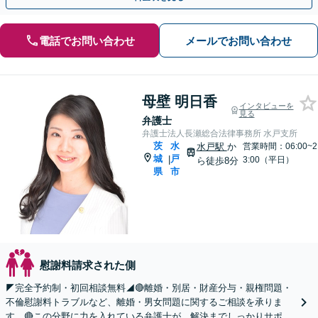
電話でお問い合わせ
メールでお問い合わせ
母壁 明日香
インタビューを
見る
弁護士
弁護士法人長瀬総合法律事務所 水戸支所
茨
水
水戸駅
か
営業時間：06:00~2
城
戸
|
3:00（平日）
ら徒歩8分
県
市
慰謝料請求された側
◤完全予約制・初回相談無料◢🔴離婚・別居・財産分与・親権問題・
不倫慰謝料トラブルなど、離婚・男女問題に関するご相談を承りま
す。🔴この分野に力を入れている弁護士が、解決までしっかりサポー