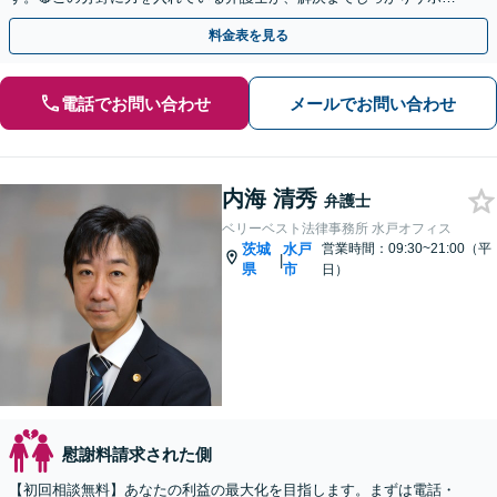
トいたします。まずはお気軽にお問い合わせください。
料金表を見る
電話でお問い合わせ
メールでお問い合わせ
内海 清秀
弁護士
ベリーベスト法律事務所 水戸オフィス
茨城
水戸
営業時間：09:30~21:00（平
|
県
市
日）
慰謝料請求された側
【初回相談無料】あなたの利益の最大化を目指します。まずは電話・