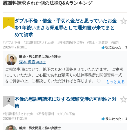
慰謝料請求された側の法律Q&Aランキング
1
ダブル不倫・借金・手切れ金だと思っていたお金
を1年後いまさら脅迫罪として通知書が来てまと
めて請求
#ダブル不倫
#慰謝料請求された側
#異性関係(不貞等)
#借金・浪費癖
#裁判
2026年7月30日
役にたった
3
離婚・男女問題に強い弁護士
森本 偲音
弁護士
ご相談事項について、以下のとおり回答させていただきます。 ご参考
にしていただき、ご心配であれば最寄りの法律事務所に関係資料一式
をご持参の上、ご相談していただければと存じます。 ① このLINEの
流れを見る限り、100万円は貸付金ではなく、手切れ金・和解金と評価
される可能性はあるのか ⇒LINEを含む１００万円の貸付に至るまでの
やり取り等の経緯、誓約書の内容等を踏まえて、関係を清算するため
2
不倫の慰謝料請求に対する減額交渉の可能性と対
の 金銭であったと評価される可能性はあると考えます。 ② 「今後一
策
切関与しないなら100万円振り込む」というLINEや誓約書は、裁判上
#慰謝料請求された側
#不倫慰謝料
#ダブル不倫
どの程度証拠価値があるのか ⇒前後のやり取りや誓約書の具体的内容
2026年7月31日
役にたった
1
を見ない限り、具体的な判断はできませんが、一定の証拠価値はある
と考えます。 ③ 借用書があっても、後から100万円を貸付扱いに変更
離婚・男女問題に強い弁護士