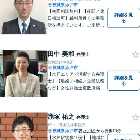
茨城県
水戸市
|
【初回相談無料】【夜間／休
詳細を見
日相談可】裁判所近くに事務
る
所を構えています。ご来所・
ご相談しやすい環境を整えて
おりますので、お気軽にご相
談ください。ご依頼者様とと
もに最善の解決を目指しま
田中 美和
弁護士
す。
美和法律事務所
茨城県
水戸市
|
【水戸エリアで活躍する弁護
詳細を見
士】【離婚／相続／企業法務
る
など】女性弁護士複数所属／
多岐にわたる分野で解決実績
あり。皆様の新たな一歩を支
援すべく、多面的にサポート
いたします。お困りごとがあ
瀧塚 祐之
弁護士
ればお気軽にご相談くださ
野中・瀧塚法律事務所
い。
茨城県
水戸市
水戸駅
から徒歩10分
|
【水戸駅徒歩10分】【地域に