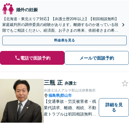
婚外の妊娠
【北海道・東北エリア対応】【弁護士歴20年以上】【初回相談無料】
家庭裁判所の調停委員の経験があります。離婚するのか迷っている段
階でもご相談ください。経済面、お子さまの将来、依頼者さまの希望
を考慮した最善の解決策をご提案します。
料金表を見る
電話で面談予約
メールで面談予約
三瓶 正
弁護士
弁護士法人アルマ郡山法律事務所
福島県
郡山市
|
【交通事故・労災被害者・残
詳細を見
業代請求、離婚、相続、不動
る
産トラブルは初回相談無料】
【郡山市の弁護士】交通事
故・労災・未払い残業代請求