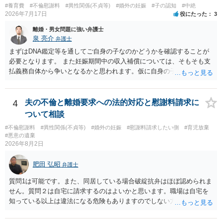
#養育費
#不倫慰謝料
#異性関係(不貞等)
#婚外の妊娠
#子の認知
#中絶
2026年7月17日
役にたった
3
離婚・男女問題に強い弁護士
泉 亮介
弁護士
まずはDNA鑑定等を通してご自身の子なのかどうかを確認することが
必要となります。 また妊娠期間中の収入補償については、そもそも支
払義務自体から争いとなるかと思われます。仮に自身の子であったと
して、そのことから当然に補償義務が発生するものではありません。
相手に弁護士がついているということであれば、依頼をするかしない
かは別として一度ご自身も個別に弁護士に相談をされたほうが良いで
4
夫の不倫と離婚要求への法的対応と慰謝料請求に
しょう。
ついて相談
#不倫慰謝料
#異性関係(不貞等)
#婚外の妊娠
#慰謝料請求したい側
#育児放棄
#悪意の遺棄
2026年8月2日
肥田 弘昭
弁護士
質問1は可能です。また、同居している場合破綻抗弁はほぼ認められま
せん。質問２は自宅に請求するのはよいかと思います。職場は自宅を
知っている以上は違法になる危険もありますのでしない方が良いで
す。質問３は可能かと思います。質問４は悪意の遺棄などに該当する
かと思います。有責配偶者ですので相手方からの離婚は拒否しても仮