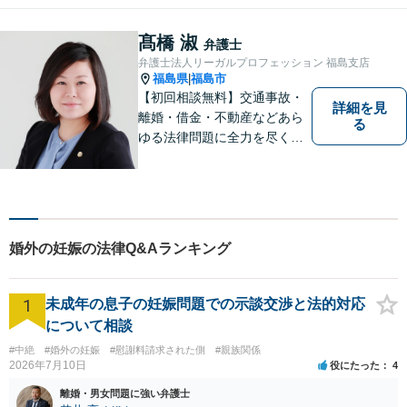
くことを最も重視ししていま
す。お困りの方はまずはご相
髙橋 淑
弁護士
談ください。
弁護士法人リーガルプロフェッション 福島支店
福島県
福島市
|
【初回相談無料】交通事故・
詳細を見
離婚・借金・不動産などあら
る
ゆる法律問題に全力を尽くし
ます。ご相談は早ければ早い
ほど有利な解決へと近づきま
す。「弁護士は敷居が高い」
と思わず、お困りの方は是非
ご相談ください。
婚外の妊娠の法律Q&Aランキング
1
未成年の息子の妊娠問題での示談交渉と法的対応
について相談
#中絶
#婚外の妊娠
#慰謝料請求された側
#親族関係
2026年7月10日
役にたった
4
離婚・男女問題に強い弁護士