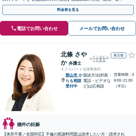
費、財産分与、慰謝料請求【夜間・休日相談可】
料金表を見る
電話でお問い合わせ
メールでお問い合わせ
北條 さや
東京都
インタビュ
ーを見る
か
弁護士
ネクスパート法律事務所
営業時間：0
郡山市
か
面談方法(対面・
らも相談
電話・ビデオな
9:00~21:00
受付中
ど)は応相談
（平日）
婚外の妊娠
【来所不要／全国対応】不倫の慰謝料問題は請求したい方・請求され