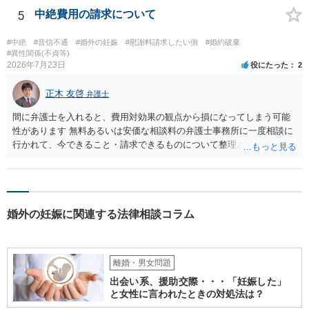
に訴訟されても法的に成立しません。質問５は認知すると養育費支払
5
中絶費用の請求について
い、相続権が発生します。合意があれば法的に可能ですが法律で強制
することはできません。質問６は可能です。質問７は不貞行為の写真
#中絶
#音信不通
#婚外の妊娠
#慰謝料請求したい側
#婚約破棄
データ（ハメ撮り）、第三者撮影の腕組み写真、夫の自白録音まであ
#異性関係(不貞等)
2026年7月23日
役にたった
2
るのであれば十分かと思います。ご参考にしてください。
正木 友啓
弁護士
間に弁護士を入れると、費用対効果の観点から損になってしまう可能
性があります 無料あるいは安価な相談料の弁護士事務所に一度相談に
行かれて、今できること・請求できるものについて整理されるのがよ
いかと思います
婚外の妊娠に関連する法律相談コラム
離婚・男女問題
出会い系、援助交際・・・「妊娠した」
と女性に言われたときの対処法は？