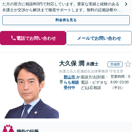
た方の双方に相談料0円で対応しています。豊富な実績と経験のある
弁護士が交渉から解決まで徹底サポートします。無料の証拠診断や着
手金の返還保証もありますので安心してご相談ください。
料金表を見る
電話でお問い合わせ
メールでお問い合わせ
大久保 潤
弁護士
茨城県
弁護士法人長瀬総合法律事務所 守谷支所
営業時間：0
郡山市
か
面談方法(対面・
らも相談
電話・ビデオな
6:00~23:00
受付中
ど)は応相談
（平日）
婚外の妊娠