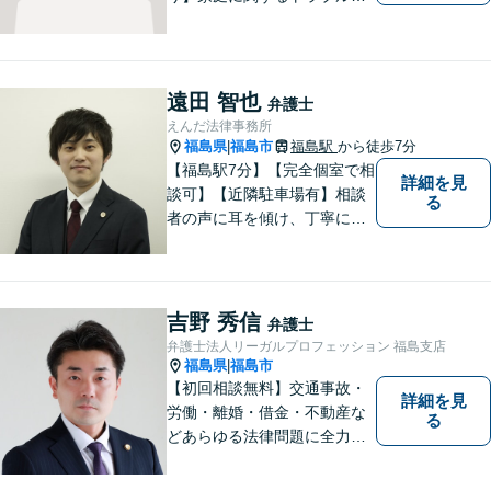
ら企業のトラブルまで、まず
は一度ご相談ください。
遠田 智也
弁護士
えんだ法律事務所
福島県
福島市
福島駅
から徒歩7分
|
【福島駅7分】【完全個室で相
詳細を見
談可】【近隣駐車場有】相談
る
者の声に耳を傾け、丁寧にわ
かりやすい説明を心がけてお
ります。 相談後やトラブルが
解決した際、「相談してよか
った」と思っていただけるよ
吉野 秀信
弁護士
うに全力を尽くしていきま
弁護士法人リーガルプロフェッション 福島支店
す。
福島県
福島市
|
【初回相談無料】交通事故・
詳細を見
労働・離婚・借金・不動産な
る
どあらゆる法律問題に全力を
尽くします。ご相談者様に寄
り添い、最善の解決策へと導