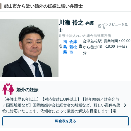
郡山市から近い婚外の妊娠に強い弁護士
川瀬 裕之
弁護
インタビューを見
る
士
弁護士法人れいわ総合法律事務所
会津若松駅
営業時間：09:00
福
会津
~18:00（平日）
島
若松
から徒歩10
|
県
市
分
婚外の妊娠
【弁護士歴10年以上】【対応実績100件以上】【熟年離婚／財産分与
／国際離婚など】国際離婚や会社経営者の離婚など、難しい案件も柔
軟に対応いたします。依頼者にとって最善の解決を目指します【電話
／ビデオ面談OK】【子連れ相談可】
料金表を見る