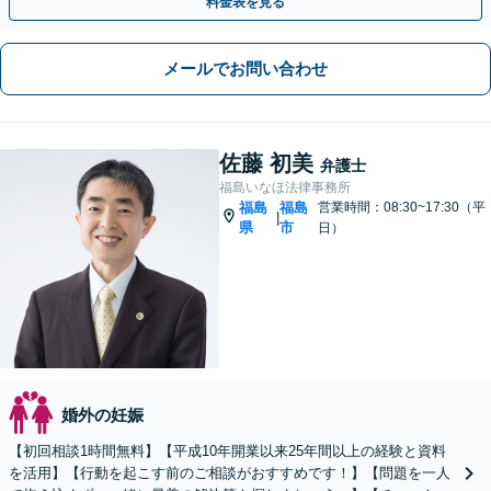
料金表を見る
メールでお問い合わせ
佐藤 初美
弁護士
福島いなほ法律事務所
福島
福島
営業時間：08:30~17:30（平
|
県
市
日）
婚外の妊娠
【初回相談1時間無料】【平成10年開業以来25年間以上の経験と資料
を活用】【行動を起こす前のご相談がおすすめです！】【問題を一人