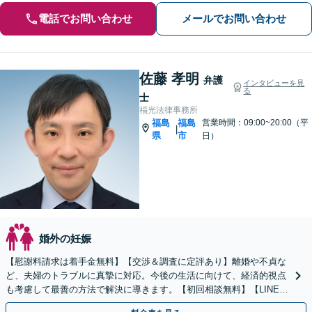
電話でお問い合わせ
メールでお問い合わせ
佐藤 孝明
弁護
インタビューを見
る
士
福光法律事務所
福島
福島
営業時間：09:00~20:00（平
|
県
市
日）
婚外の妊娠
【慰謝料請求は着手金無料】【交渉＆調査に定評あり】離婚や不貞な
ど、夫婦のトラブルに真摯に対応。今後の生活に向けて、経済的視点
も考慮して最善の方法で解決に導きます。【初回相談無料】【LINE相
談可能】【子連れ相談OK】