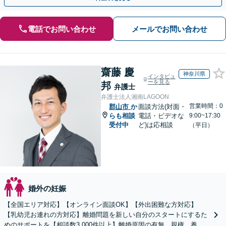
電話でお問い合わせ
メールでお問い合わせ
齋藤 慶
神奈川県
インタビュ
ーを見る
邦
弁護士
弁護士法人湘南LAGOON
営業時間：0
郡山市
か
面談方法(対面・
らも相談
電話・ビデオな
9:00~17:30
受付中
ど)は応相談
（平日）
婚外の妊娠
【全国エリア対応】【オンライン面談OK】【外出困難な方対応】
【乳幼児お連れの方対応】離婚問題を新しい自分のスタートにするた
めのサポートを【相談数3,000件以上】離婚原因の有無、親権、養育