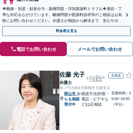
🔶離婚・別居・財産分与・親権問題・浮気慰謝料トラブル🔶適切・丁
寧な対応を心がけています。離婚問題や慰謝料請求等のご相談はお気
軽にお問い合わせください。弁護士が相談から解決まで、安心サポー
トいたします。◤完全予約制・初回法律相談無料◢
料金表を見る
電話でお問い合わせ
メールでお問い合わせ
佐藤 光子
北海道
インタビュ
ーを見る
弁護士
虎ノ門法律経済事務所 札幌支店
営業時間：0
郡山市
か
面談方法(対面・
らも相談
電話・ビデオな
9:00~18:00
受付中
ど)は応相談
（平日）