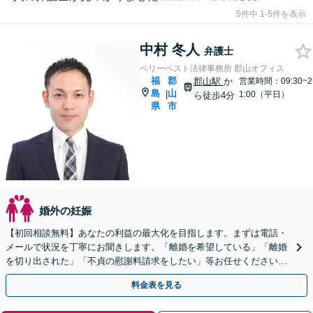
5件中 1-5件を表示
中村 冬人
弁護士
ベリーベスト法律事務所 郡山オフィス
福
郡
郡山駅
か
営業時間：09:30~2
島
山
|
1:00（平日）
ら徒歩4分
県
市
婚外の妊娠
【初回相談無料】あなたの利益の最大化を目指します。まずは電話・
メールで状況を丁寧にお聞きします。「離婚を希望している」「離婚
を切り出された」「不貞の慰謝料請求をしたい」等お任せください。
【リーズナブルな料金設定】
料金表を見る