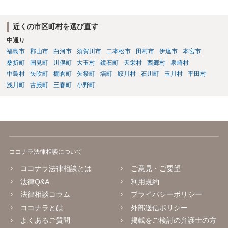
近くの市区町村を選び直す
中通り
福島市
郡山市
白河市
須賀川市
二本松市
田村市
伊達市
本宮市
桑折町
国見町
川俣町
大玉村
鏡石町
天栄村
西郷村
泉崎村
中島村
矢吹町
棚倉町
矢祭町
塙町
鮫川村
石川町
玉川村
平田村
浅川町
古殿町
三春町
小野町
ココナラ法律相談について
ココナラ法律相談とは
ご意見・ご要望
法律Q&A
利用規約
法律相談コラム
プライバシーポリシー
ココナラとは
外部送信ポリシー
よくあるご質問
掲載をご検討の弁護士の方