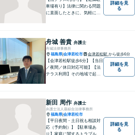
詳細を見
車場有り】法律に関わる問題
る
に直面したときに、気軽に相
談ができるようリラックスし
た環境づくりに努めてまいり
ます。日々の生活の中で気に
なるようなことがありました
舟城 善貴
弁護士
ら、お気軽にご相談くださ
舟城法律事務所
い。
福島県
会津若松市
会津若松駅
から徒歩6分
|
【会津若松駅徒歩6分】【当日
詳細を見
／夜間／休日対応可能】【法
る
テラス利用】その地域で起こ
るトラブルに対応する弁護士
として邁進中。「地元に貢献
したい」という気持ちが私の
原動力です。トラブルがより
新田 周作
弁護士
複雑化してしまう前に、ぜひ
弁護士法人葵綜合法律事務所
お気軽にご連絡ください。
福島県
会津若松市
|
【平日夜間・土日祝も相談対
詳細を見
応（予約制）】【駐車場あ
る
り】家庭に関するトラブルか