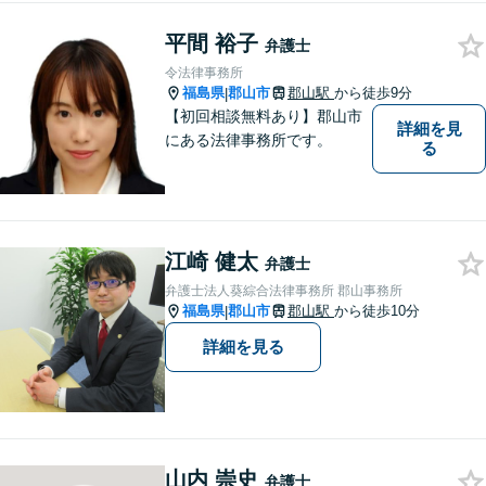
は着手金0円です。【電話相談
も可能】
平間 裕子
弁護士
令法律事務所
福島県
郡山市
郡山駅
から徒歩9分
|
【初回相談無料あり】郡山市
詳細を見
にある法律事務所です。
る
江崎 健太
弁護士
弁護士法人葵綜合法律事務所 郡山事務所
福島県
郡山市
郡山駅
から徒歩10分
|
詳細を見る
山内 崇史
弁護士