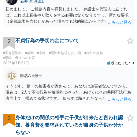
若井 亮
弁護士
初めまして。 ご相談内容を拝見しました。 弁護士を代理人に立てれ
ば、これ以上直接やり取りをする必要はなくなりますし、新たな要求
（金銭請求を含む）があった場合でも法的観点から当方に支払うべき
義務があるのかを精査し、回答することができます。 代理人を立てな
いのであれば、基本的にはご自身で対応していくことになります。 こ
れ以上の要求を回避するためには、合意内容を書面しておくことで
2
不貞行為の手切れ金について
す。 特に重要な点としては、合意事項以外には貸し借りが無いことを
確認する条項（清算条項）をきちんと盛り込んでおくことです。 お金
#不倫慰謝料
#裁判
#中絶
#慰謝料請求したい側
#婚外の妊娠
を払うにしても、紛争が蒸し返されないよう、合意書を作成して取り
#恐喝・脅迫への対応
2026年7月21日
役にたった
3
交わすようにしてください。
匿名A
弁護士
そうです。 第一の被害者が奥さんで、あなたは加害者なんですから。
現在は、2人で不法行為を積極的にやった、あげくにその共同不法行為
者同士で、揉めてる状況です。 知らずに騙されたならともか
く・・・。 それでも経緯を考えれば多少は、その男よりは同情できる
というだけですから。
3
身体だけの関係の相手に子供が出来たと言われ認
知、養育費を要求されているが自身の子供か分か
らない