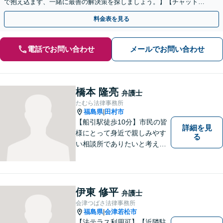
で抱え込まず、一緒に最善の解決策を探しましょう。】【チャットツ
ールも用いたこまめな連絡】
料金表を見る
電話でお問い合わせ
メールでお問い合わせ
橋本 隆亮
弁護士
たむら法律事務所
福島県
田村市
|
【船引駅徒歩10分】市民の皆
詳細を見
様にとって身近で親しみやす
る
い相談所でありたいと考えて
います。個人・法人のお客様
を問わず、お一人で悩まず
に、まずはお気軽にご相談く
ださい。 https://tamura-law.bi
伊東 修平
弁護士
z/ （公式ホームページ）
会津つばさ法律事務所
福島県
会津若松市
|
【法テラス利用可】【近隣駐