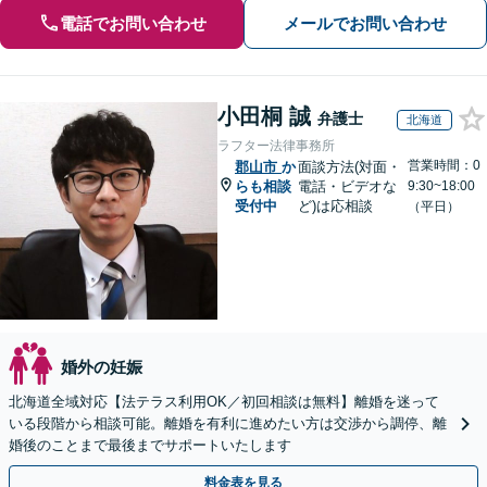
電話でお問い合わせ
メールでお問い合わせ
小田桐 誠
弁護士
北海道
ラフター法律事務所
営業時間：0
郡山市
か
面談方法(対面・
らも相談
電話・ビデオな
9:30~18:00
受付中
ど)は応相談
（平日）
婚外の妊娠
北海道全域対応【法テラス利用OK／初回相談は無料】離婚を迷って
いる段階から相談可能。離婚を有利に進めたい方は交渉から調停、離
婚後のことまで最後までサポートいたします
料金表を見る