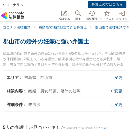
弁護士の方はこちら
ココナラへ
投稿する
探す
閲覧履歴
マイリスト
ログイン
ココナラ法律相談
福島県で法律相談できる弁護士
郡山市で法律相談で
郡山市の婚外の妊娠に強い弁護士
福島県の郡山市で婚外の妊娠に強い弁護士が5名見つかりました。初回面談無料
や休日面談に対応している弁護士、解決事例を持つ弁護士なども掲載中。離
婚・男女問題に関係する財産分与や養育費、親権等の細かな分野での絞り込み
検索もでき便利です。特にベリーベスト法律事務所 郡山オフィスの中村 冬人弁
護士や弁護士法人アルマ郡山法律事務所の三瓶 正弁護士、令法律事務所の平間
エリア
福島県、郡山市
変更
裕子弁護士のプロフィール情報や弁護士費用、強みなどが注目されています。
『郡山市で土日や夜間に発生した婚外の妊娠のトラブルを今すぐに弁護士に相
相談内容
離婚・男女問題、婚外の妊娠
変更
談したい』『婚外の妊娠のトラブル解決の実績豊富な近くの弁護士を検索した
い』『初回相談無料で婚外の妊娠を法律相談できる郡山市内の弁護士に相談予
約したい』などでお困りの相談者さんにおすすめです。
詳細条件
未選択
変更
5
人の弁護士が見つかりました
(検索結果について詳しくは
こちら
)