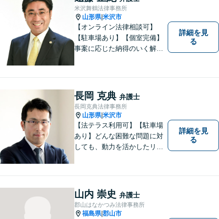
米沢舞鶴法律事務所
山形県
米沢市
|
【オンライン法律相談可】
詳細を見
【駐車場あり】【個室完備】
る
事案に応じた納得のいく解決
をサポートします！
長岡 克典
弁護士
長岡克典法律事務所
山形県
米沢市
|
【法テラス利用可】【駐車場
詳細を見
あり】どんな困難な問題に対
る
しても、動力を活かしたリー
ガルサービスをご提供させて
いただきます。ご依頼いただ
いた案件は1日でも早く解決す
るよう努力することで早期解
山内 崇史
弁護士
決を目指します。 お気軽にご
郡山はなかつみ法律事務所
相談ください。
福島県
郡山市
|