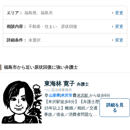
エリア
福島県、福島市
変更
相談内容
不動産・住まい、原状回復
変更
詳細条件
未選択
変更
福島市から近い原状回復に強い弁護士
東海林 寛子
弁護士
べに花法律事務所
山形県
米沢市
米沢駅
から徒歩6分
|
【米沢駅徒歩6分】【弁護士歴
詳細を見
15年以上】離婚／相続／交通
る
事故／借金／消費者問題な
ど、さまざまな問題に対応可
能です！まずはお気軽にご相