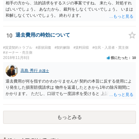
相手の方から、法的請求をするスジの事案ですね。 来たら、対処すれ
ばいいでしょう。 あなたから、裁判をしなくていいでしょう。 いまは
和解しなくていいでしょう。 終わります。
10
退去費用の時効について
#賃貸契約トラブル
#原状回復
#契約解除
#賃料回収
#住民・入居者・買主側
#オーナー・売主側
2018年11月8日
役にたった
10
高島 秀行
弁護士
退去費用が何を指すのかわかりませんが 契約の本旨に反する使用によ
り発生した損害賠償請求は 物件を返還したときから1年の除斥期間に
かかります。 ただし、口頭でも一度請求を受けると 上記回答の時効の
問題となります。
もっとみる