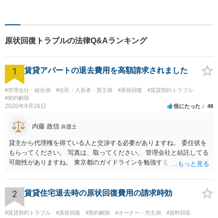
なりますので、お気軽にご相
談下さい。【法テラス利用
可】不安や問題について法的
リスクを説明し、見通しを立
原状回復トラブルの法律Q&Aランキング
て、より良い解決に導くお手
伝いをいたします。
1
賃貸アパートの退去費用を高額請求されました
#管理会社・組合側
#住民・入居者・買主側
#原状回復
#賃貸契約トラブル
#契約解除
2020年9月26日
役にたった
48
内藤 政信
弁護士
貸主から代理権を得ている人と交渉する必要がありますね。 委任状を
もらってください。 写真は、取ってください。 管理会社と結託してる
可能性がありますね。 東京都のガイドラインを勉強するといいでしょ
う。 払わずに、調停を申し立てるといいでしょう。
2
賃貸住宅退去時の原状回復費用の請求時効
#賃貸契約トラブル
#原状回復
#契約解除
#オーナー・売主側
#賃料回収