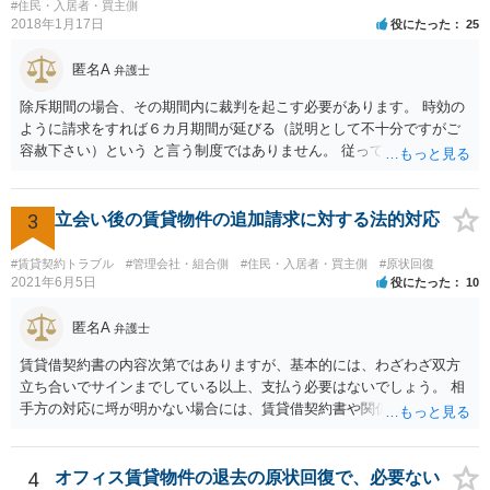
#住民・入居者・買主側
2018年1月17日
役にたった
25
匿名A
弁護士
除斥期間の場合、その期間内に裁判を起こす必要があります。 時効の
ように請求をすれば６カ月期間が延びる（説明として不十分ですがご
容赦下さい）という と言う制度ではありません。 従って、理論上は１
年経過していますので、既に支払義務はありません。
3
立会い後の賃貸物件の追加請求に対する法的対応
#賃貸契約トラブル
#管理会社・組合側
#住民・入居者・買主側
#原状回復
2021年6月5日
役にたった
10
匿名A
弁護士
賃貸借契約書の内容次第ではありますが、基本的には、わざわざ双方
立ち合いでサインまでしている以上、支払う必要はないでしょう。 相
手方の対応に埒が明かない場合には、賃貸借契約書や関係資料を個別
に弁護士に見せ、対応方針をご検討いただくことをお勧めいたしま
す。
4
オフィス賃貸物件の退去の原状回復で、必要ない