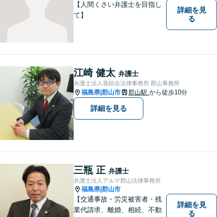
【人間くさい弁護士を目指し
詳細を見
て】
る
江崎 健太
弁護士
弁護士法人葵綜合法律事務所 郡山事務所
福島県
郡山市
郡山駅
から徒歩10分
|
詳細を見る
三瓶 正
弁護士
弁護士法人アルマ郡山法律事務所
福島県
郡山市
|
【交通事故・労災被害者・残
詳細を見
業代請求、離婚、相続、不動
る