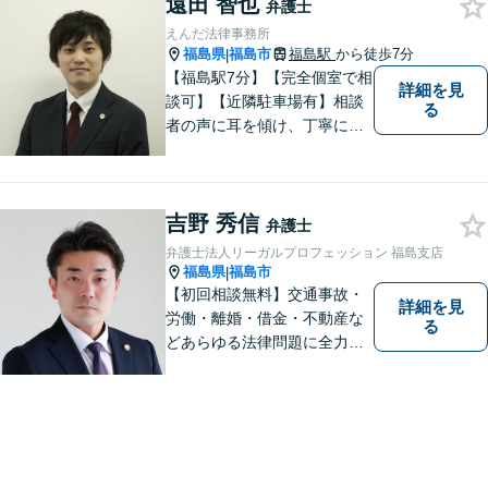
遠田 智也
弁護士
えんだ法律事務所
福島県
福島市
福島駅
から徒歩7分
|
【福島駅7分】【完全個室で相
詳細を見
談可】【近隣駐車場有】相談
る
者の声に耳を傾け、丁寧にわ
かりやすい説明を心がけてお
ります。 相談後やトラブルが
解決した際、「相談してよか
吉野 秀信
った」と思っていただけるよ
弁護士
うに全力を尽くしていきま
弁護士法人リーガルプロフェッション 福島支店
す。
福島県
福島市
|
【初回相談無料】交通事故・
詳細を見
労働・離婚・借金・不動産な
る
どあらゆる法律問題に全力を
尽くします。ご相談者様に寄
り添い、最善の解決策へと導
くことを最も重視ししていま
す。お困りの方はまずはご相
談ください。