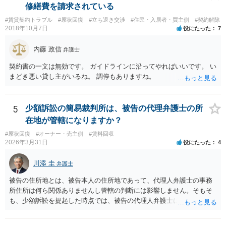
修繕費を請求されている
#賃貸契約トラブル
#原状回復
#立ち退き交渉
#住民・入居者・買主側
#契約解除
2018年10月7日
役にたった
7
内藤 政信
弁護士
契約書の一文は無効です。 ガイドラインに沿ってやればいいです。 い
まどき悪い貸し主がいるね。 調停もありますね。
5
少額訴訟の簡易裁判所は、被告の代理弁護士の所
在地が管轄になりますか？
#原状回復
#オーナー・売主側
#賃料回収
2026年3月31日
役にたった
4
川添 圭
弁護士
被告の住所地とは、被告本人の住所地であって、代理人弁護士の事務
所住所は何ら関係ありませんし管轄の判断には影響しません。そもそ
も、少額訴訟を提起した時点では、被告の代理人弁護士には民事訴訟
法の訴訟代理人としての地位はまだないからです。