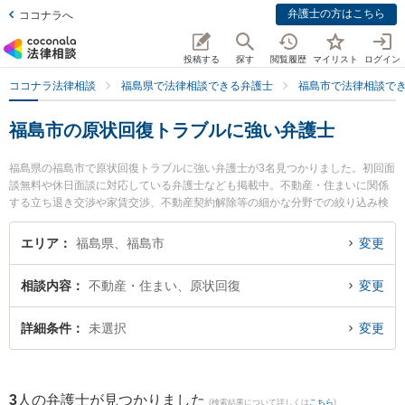
弁護士の方はこちら
ココナラへ
投稿する
探す
閲覧履歴
マイリスト
ログイン
ココナラ法律相談
福島県で法律相談できる弁護士
福島市で法律相談で
福島市の原状回復トラブルに強い弁護士
福島県の福島市で原状回復トラブルに強い弁護士が3名見つかりました。初回面
談無料や休日面談に対応している弁護士なども掲載中。不動産・住まいに関係
する立ち退き交渉や家賃交渉、不動産契約解除等の細かな分野での絞り込み検
索もでき便利です。特に福光法律事務所の佐藤 孝明弁護士やえんだ法律事務所
の遠田 智也弁護士、弁護士法人リーガルプロフェッション 福島支店の吉野 秀
エリア
福島県、福島市
変更
信弁護士のプロフィール情報や弁護士費用、強みなどが注目されています。
『福島市で土日や夜間に発生した原状回復トラブルのトラブルを今すぐに弁護
相談内容
不動産・住まい、原状回復
変更
士に相談したい』『原状回復トラブルのトラブル解決の実績豊富な近くの弁護
士を検索したい』『初回相談無料で原状回復トラブルを法律相談できる福島市
内の弁護士に相談予約したい』などでお困りの相談者さんにおすすめです。
詳細条件
未選択
変更
3
人の弁護士が見つかりました
(検索結果について詳しくは
こちら
)