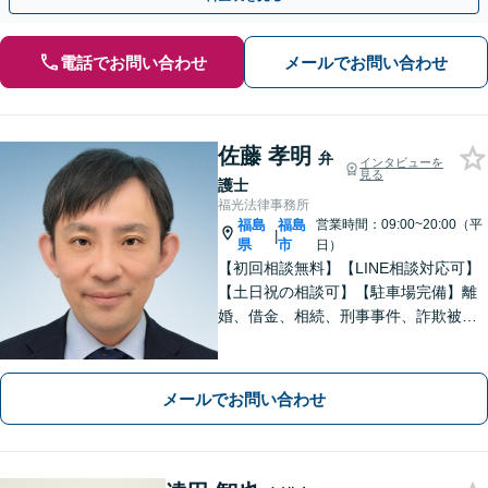
電話でお問い合わせ
メールでお問い合わせ
佐藤 孝明
弁
インタビューを
見る
護士
福光法律事務所
福島
福島
営業時間：09:00~20:00（平
|
県
市
日）
【初回相談無料】【LINE相談対応可】
【土日祝の相談可】【駐車場完備】離
婚、借金、相続、刑事事件、詐欺被
害、労働、不動産、企業法務など、依
頼者さまと想いを分かち合いながら丁
寧にサポートいたします【地元・福島
メールでお問い合わせ
市出身の弁護士】