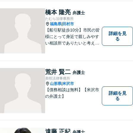
談ください。
橋本 隆亮
弁護士
たむら法律事務所
福島県
田村市
|
【船引駅徒歩10分】市民の皆
詳細を見
様にとって身近で親しみやす
る
い相談所でありたいと考えて
います。個人・法人のお客様
を問わず、お一人で悩まず
に、まずはお気軽にご相談く
ださい。 https://tamura-law.bi
荒井 賢二
弁護士
z/ （公式ホームページ）
美咲法律事務所
山形県
米沢市
|
【債務相談は無料】【米沢市
詳細を見
の弁護士】
る
遠藤 正紀
弁護士