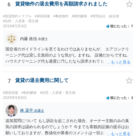
6
賃貸物件の退去費用を高額請求されました
#賃貸契約トラブル
#原状回復
#事故物件
#契約解除
#管理会社・組合側
#住民・入居者・買主側
2019年5月4日
役にたった
7
内藤 政信
弁護士
国交省のガイドラインを見てるわけではありませんが、 エアコンクリ
ーニング代は貸し主負担のような気がし ますね。 設備だからですね。
ハウスクリーニング代も過度に汚したなら請求されても 仕方ないでし
ょうが、生活上の通常の汚れならば、貸し主 負担だと思いますね。 次
の借主のための清掃だと思いますね。 ほっといて争ってみたらいいで
しょう。
7
賃貸の退去費用に関して
#原状回復
#契約解除
#住民・入居者・買主側
2025年9月8日
役にたった
3
林 遥平
弁護士
追加質問について もし訴訟を起こされた場合、オーナー主観のみの臭
気の請求は認められるのでしょうか？ 今までも客観的証拠の提示はお
願いしておりますが、数値化や業者のコメントは一切ありません。こ