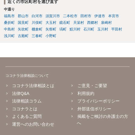
近くの市区町村を選び直す
中通り
福島市
郡山市
白河市
須賀川市
二本松市
田村市
伊達市
本宮市
桑折町
国見町
川俣町
大玉村
鏡石町
天栄村
西郷村
泉崎村
中島村
矢吹町
棚倉町
矢祭町
塙町
鮫川村
石川町
玉川村
平田村
浅川町
古殿町
三春町
小野町
ココナラ法律相談について
ココナラ法律相談とは
ご意見・ご要望
法律Q&A
利用規約
法律相談コラム
プライバシーポリシー
ココナラとは
外部送信ポリシー
よくあるご質問
掲載をご検討の弁護士の方
へ
運営へのお問い合わせ