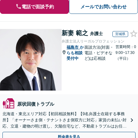
電話で面談予約
メールでお問い合わせ
新妻 範之
弁護士
宮城県
弁護士法人リーガルプロフェッション
営業時間：0
福島市
か
面談方法(対面・
らも相談
電話・ビデオな
9:00~17:30
受付中
ど)は応相談
（平日）
原状回復トラブル
北海道・東北エリア対応【初回相談無料】【9名弁護士在籍する事務
所】「オーナーさま側・テナントさま側双方に対応」家賃の未払い対
応、立退・建物の明け渡し、欠陥住宅など、不動産トラブルはお任せ
ください「早期相談で損失を最小限に」
料金表を見る