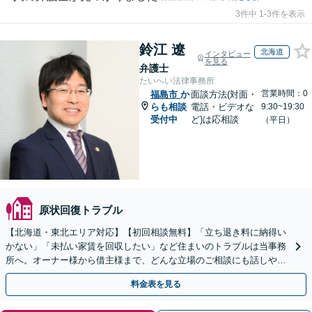
3件中 1-3件を表示
鈴江 遼
北海道
インタビュー
を見る
弁護士
たいへい法律事務所
営業時間：0
福島市
か
面談方法(対面・
らも相談
電話・ビデオな
9:30~19:30
受付中
ど)は応相談
（平日）
原状回復トラブル
【北海道・東北エリア対応】【初回相談無料】「立ち退き料に納得い
かない」「未払い家賃を回収したい」など住まいのトラブルは当事務
所へ。オーナー様から借主様まで、どんな立場のご相談にも話しやす
い弁護士が対応します。ＷＥＢ面談可。
料金表を見る