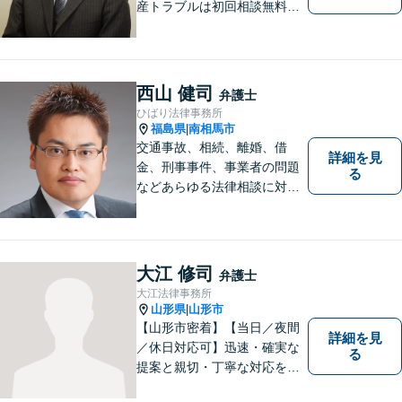
産トラブルは初回相談無料】
【郡山市の弁護士】交通事
故・労災・未払い残業代請求
は着手金0円です。【電話相談
も可能】
西山 健司
弁護士
ひばり法律事務所
福島県
南相馬市
|
交通事故、相続、離婚、借
詳細を見
金、刑事事件、事業者の問題
る
などあらゆる法律相談に対応
します。 法の専門知識を活か
し、あなたの権利を最大限に
守ることが第一です。 お困り
ごとがありましたら、まずは
大江 修司
弁護士
ご相談ください。
大江法律事務所
山形県
山形市
|
【山形市密着】【当日／夜間
詳細を見
／休日対応可】迅速・確実な
る
提案と親切・丁寧な対応をい
たします。必ず皆様のお力に