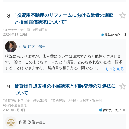
ちらは訴訟を起こされて不利になりますでしょうか？ →オーナーの主
観のみの臭気の請求は認められず、オーナーの請求が認められるため
には、客観的な証拠が必要です。訴訟を提起されたとしても、オーナ
8
"投資用不動産のリフォームにおける業者の遅延
ーの請求が認容される可能性は小さいと思います。
と損害賠償請求について"
#オーナー・売主側
#原状回復
2024年1月19日
役にたった
3
伊藤 翔太
弁護士
状況にもよりますが、①～③については請求できる可能性がございま
す。 ④は、このようなケースだと「損害」とみなされないため、請求
することはできません。 契約書や相手方との間でどのようなやりとり
があったかなど、具体的な事情（と証拠）によって、請求の難易も変
わってくるかと思いますので、一度お近くの法律事務所に相談された
ほうがよろしいかと思います。
9
賃貸物件退去後の不当請求と和解交渉の対処法に
ついて
#賃貸契約トラブル
#原状回復
#契約解除
#住民・入居者・買主側
#契約不適合責任
2021年2月9日
役にたった
10
内藤 政信
弁護士