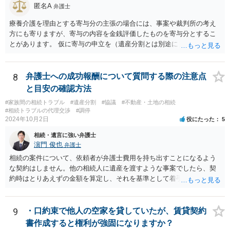
匿名A
弁護士
療養介護を理由とする寄与分の主張の場合には、事案や裁判所の考え
方にも寄りますが、寄与の内容を金銭評価したものを寄与分とするこ
とがあります。 仮に寄与の申立を（遺産分割とは別途に）して、その
ような考え方を撮るなら、必ずしも相続財産全体の評価（不動産の評
価）は不要ということもあります。 ただ、前提として、遺産分割はし
なければならないでしょうから、現実的にはいずれにせよ不動産評価
8
弁護士への成功報酬について質問する際の注意点
は必要でしょう。
と目安の確認方法
#家族間の相続トラブル
#遺産分割
#協議
#不動産・土地の相続
#相続トラブルの代理交渉
#調停
2024年10月2日
役にたった
5
相続・遺言に強い弁護士
濵門 俊也
弁護士
相続の案件について、依頼者が弁護士費用を持ち出すことになるよう
な契約はしません。他の相続人に遺産を渡すような事案でしたら、契
約時はとりあえずの金額を算定し、それを基準として着手金を設定
し、事件終了時に報酬金や追加着手金として考慮するといった契約も
あり得ます。 今後の見通しを言わないで契約はできないです。依頼者
が納得できる説明を受けるべきです。
9
・口約束で他人の空家を貸していたが、賃貸契約
書作成すると権利が強固になりますか？