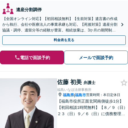
遺産分割調停
【全国オンライン対応】【初回相談無料】【生前対策】遺言書の作成
から執行、会社や医療法人の事業承継も対応。【死後対策】遺産分割
協議・調停、遺留分等の経験が豊富。相続放棄は、3か月の期間制限
があるため、お早めにご相談ください。【無料駐車場あり】
料金表を見る
電話で面談予約
メールで面談予約
佐藤 初美
弁護士
福島いなほ法律事務所
福島県
福島市
営業時間：本日定休日
|
【福島市役所正面玄関南側徒歩1分】
【初回相談1時間無料】【８／９（日）
２３（日）９／６（日）に債務整理・
交通事故被害休日無料相談会を実施】
【一緒に最善の解決策を探しましょ