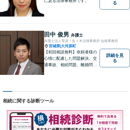
にある法律事務所です。
る
田中 俊男
弁護士
弁護士法人菅原・佐々木法律事務所 仙南事務所
宮城県
大河原町
|
【初回相談無料】依頼者様の
詳細を見
心情に配慮した問題解決。交
る
通事故、相続問題、離婚問題
等のご依頼に迅速対応！各分
野に精通する弁護士が多数在
籍。お困りの方はお気軽にご
相談ください。【大河原フォ
ルテ内】
相続に関する診断ツール