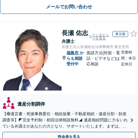
メールでお問い合わせ
長瀬 佑志
東京都
インタビュ
ーを見る
弁護士
弁護士法人長瀬総合法律事務所 東京支所
営業時
福島市
か
面談方法(対面・電
らも相談
話・ビデオなど)は
間：本日
受付中
応相談
定休日
遺産分割調停
【🔴遺言書・死後事務委任・相続放棄・不動産相続・遺産分割・財産
調査等】◤完全予約制・初回法律相談無料◢ 遺産相続問題に力をいれ
ている弁護士があなたの力となり、サポートいたします。まずは、お
気軽にお問い合わせください。
料金表を見る