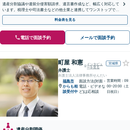
遺産分割協議や遺留分侵害額請求、遺言書作成など、幅広く対応して
います。税理士や司法書士などの他士業と連携してワンストップでの
解決が可能です。ぜひご相談ください。
料金表を見る
電話で面談予約
メールで面談予約
町屋 和憲
宮城県
インタビュ
ーを見る
弁護士
弁護士法人法律事務所せんだい
営業時間：09:
福島市
面談方法(対面・
からも相
電話・ビデオな
00~20:00（土
談受付中
ど)は応相談
日祝日）
遺産分割調停