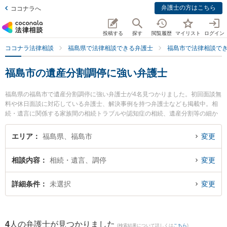
弁護士の方はこちら
ココナラへ
投稿する
探す
閲覧履歴
マイリスト
ログイン
ココナラ法律相談
福島県で法律相談できる弁護士
福島市で法律相談で
福島市の遺産分割調停に強い弁護士
福島県の福島市で遺産分割調停に強い弁護士が4名見つかりました。初回面談無
料や休日面談に対応している弁護士、解決事例を持つ弁護士なども掲載中。相
続・遺言に関係する家族間の相続トラブルや認知症の相続、遺産分割等の細か
な分野での絞り込み検索もでき便利です。特に福光法律事務所の佐藤 孝明弁護
士や福島いなほ法律事務所の佐藤 初美弁護士、弁護士法人リーガルプロフェッ
エリア
福島県、福島市
変更
ション 福島支店の吉野 秀信弁護士のプロフィール情報や弁護士費用、強みなど
が注目されています。『福島市で土日や夜間に発生した遺産分割調停のトラブ
相談内容
相続・遺言、調停
変更
ルを今すぐに弁護士に相談したい』『遺産分割調停のトラブル解決の実績豊富
な近くの弁護士を検索したい』『初回相談無料で遺産分割調停を法律相談でき
る福島市内の弁護士に相談予約したい』などでお困りの相談者さんにおすすめ
詳細条件
未選択
変更
です。
4
人の弁護士が見つかりました
(検索結果について詳しくは
こちら
)