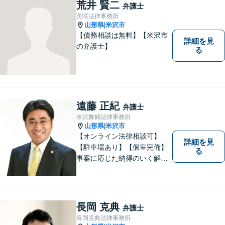
ださい。 https://tamura-law.bi
荒井 賢二
弁護士
z/ （公式ホームページ）
美咲法律事務所
山形県
米沢市
|
【債務相談は無料】【米沢市
詳細を見
の弁護士】
る
遠藤 正紀
弁護士
米沢舞鶴法律事務所
山形県
米沢市
|
【オンライン法律相談可】
詳細を見
【駐車場あり】【個室完備】
る
事案に応じた納得のいく解決
をサポートします！
長岡 克典
弁護士
長岡克典法律事務所