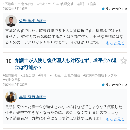
#不動産・土地の相続
#相続トラブルの代理交渉
#調停
#協議
2023年3月16日
役にたった
5
佐野 就平
弁護士
言葉足らずでした。時効取得できるのは賃借権です。所有権ではあり
ません。 物件を共有名義にすることは可能ですが、有利な事情にはな
るものの、デメリットもあり得ます。 そのあたりについては、お近く
の弁護士にご相談ください。
10
弁護士が入院し復代理人も対応せず、着手金の返
金は可能か？
#生前贈与
#遺産分割
#調停
#不動産・土地の相続
#家族間の相続トラブル
#売掛金回収
2024年9月30日
役にたった
8
高島 秀行
弁護士
最初に支払った着手金が返金されないのはなぜでしょうか？依頼した
仕事が途中でできなくなったのに、返金しなくても良いのでしょう
か？消費者が一方的に不利になる契約は無効ではありませんか？
着手金は、前の弁護士が倒れるまでにやった仕事に応じて清算する義
務があると思います。 倒れた弁護士が所属する弁護士会に相談さ