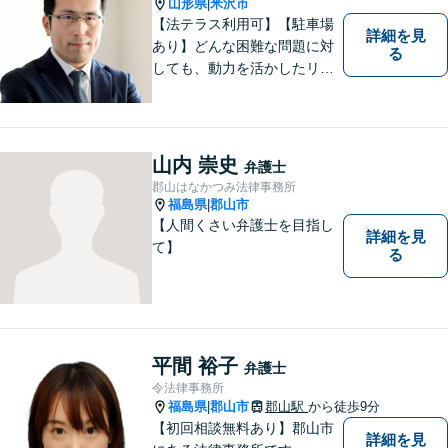
山形県
米沢市
|
【法テラス利用可】【駐車場
詳細を見
あり】どんな困難な問題に対
る
しても、動力を活かしたリー
ガルサービスをご提供させて
いただきます。ご依頼いただ
いた案件は1日でも早く解決す
るよう努力することで早期解
山内 崇史
弁護士
決を目指します。 お気軽にご
郡山はなかつみ法律事務所
相談ください。
福島県
郡山市
|
【人間くさい弁護士を目指し
詳細を見
て】
る
平間 裕子
弁護士
令法律事務所
福島県
郡山市
郡山駅
から徒歩9分
|
【初回相談無料あり】郡山市
詳細を見