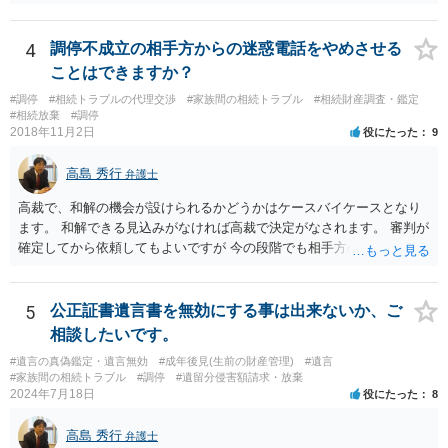
うと感じるところは、どのように違うのか、など書くとよいです。 そ
の他、お姉さんの申立書には書かれていないけど、どのように遺産を
4
調停不成立の相手方からの迷惑電話をやめさせる
分けるかを決めるについてあかささんが重要だと考える事情があれば
(例えば、○○のときにお姉さんは亡くなった方からお金を援助してもら
ことはできますか？
った等)、それも書くとよいです。 書かない方が良いと思うことは、遺
#調停
#相続トラブルの代理交渉
#家族間の相続トラブル
#相続財産調査・鑑定
産分割に関係ない(と思われる)いきさつを沢山盛り込むことだと考えま
#相続放棄
#調停
す(あくまで遺産分割に関係することに留める方が、裁判所や調停委員
2018年11月2日
役にたった
9
の方に事情を理解してもらいやすいと思います)。
高島 秀行
弁護士
高裁で、和解の機会が設けられるかどうかはケースバイケースとなり
ます。 和解できる見込みがなければ高裁で決定がなされます。 審判が
確定してから依頼してもよいですが 今の段階でも相手方の連絡が迷惑
であれば 弁護士に依頼してもよいと思います。
5
公正証書遺言書を無効にする事は出来ないか、ご
相談したいです。
#遺言の真偽鑑定・遺言無効
#成年後見(生前の財産管理)
#遺言
#家族間の相続トラブル
#調停
#遺留分侵害額請求・放棄
2024年7月18日
役にたった
8
高島 秀行
弁護士