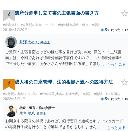
持分を父親が取得した場合，住み続けるのは難しいかも知れません。
2
遺産分割申し立て書の主張書面の書き方
#遺産分割
#家族間の相続トラブル
#相続財産調査・鑑定
#調停
2019年1月29日
役にたった
17
井澤 わかな
弁護士
ご質問：主張書面とはどの様な事を書けば良いのか 回答： 「主張書
面」は、今回であれば遺産分割調停事件ですので、この遺産分割事件
で主張したい事実、あかささんが裁判所に考慮してほしいと思う、亡
くなった方・あかささん・お姉さん間の事情などを記入することにな
ります。 もし、主張したい事実や考慮してほしい事情に関連して
資料を持っているようであれば、主張書面とは別で提出できます。も
3
成人後の口座管理、法的根拠と親への説得方法
し、お姉さんに見られたくないような資料がある場合、「非開示の希
望に関する申出書」と共に提出することも考えられます。 ご質問：書
#家族間の相続トラブル
#成年後見(生前の財産管理)
#調停
#協議
#生前贈与
いた方が良い事と書かない方が良い事 回答： お姉さんが申立書の「申
2022年6月1日
役にたった
16
立ての趣旨」のところに書いている遺産の分け方に対して意見があれ
相続・遺言に強い弁護士
ば、まずそれを書くとよいです。 次に「申立ての理由」のところに、
尾畠 弘典
弁護士
なぜ調停を申し立てたのか(例えば、あかささんと話合いが出来ない／
お聞きする限りの状況であれば、銀行窓口で通帳とキャッシュカード
決裂した、など)や亡くなった方・あかささん・お姉さん間の事情やい
の再発行手続を行うことで解決できるかもしれません。
きさつなどが書かれていると思うので、あかささんから見てそれは違