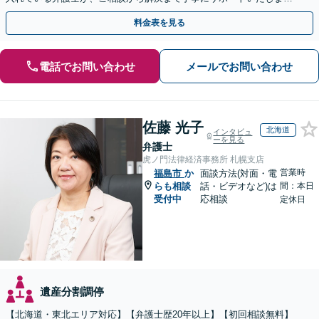
す。まずはじっくりとお話ししてください。
料金表を見る
電話でお問い合わせ
メールでお問い合わせ
佐藤 光子
北海道
インタビュ
ーを見る
弁護士
虎ノ門法律経済事務所 札幌支店
営業時
福島市
か
面談方法(対面・電
らも相談
話・ビデオなど)は
間：本日
受付中
応相談
定休日
遺産分割調停
【北海道・東北エリア対応】【弁護士歴20年以上】【初回相談無料】