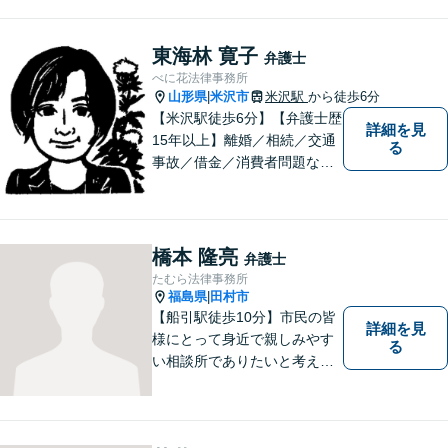
東海林 寛子
弁護士
べに花法律事務所
山形県
米沢市
米沢駅
から徒歩6分
|
【米沢駅徒歩6分】【弁護士歴
詳細を見
15年以上】離婚／相続／交通
る
事故／借金／消費者問題な
ど、さまざまな問題に対応可
能です！まずはお気軽にご相
談ください。
橋本 隆亮
弁護士
たむら法律事務所
福島県
田村市
|
【船引駅徒歩10分】市民の皆
詳細を見
様にとって身近で親しみやす
る
い相談所でありたいと考えて
います。個人・法人のお客様
を問わず、お一人で悩まず
に、まずはお気軽にご相談く