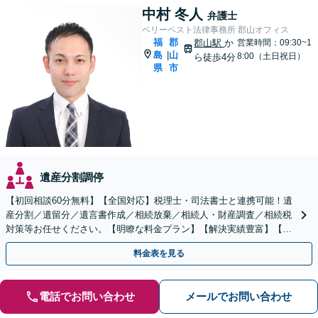
中村 冬人
弁護士
ベリーベスト法律事務所 郡山オフィス
福
郡
郡山駅
か
営業時間：09:30~1
島
山
|
8:00（土日祝日）
ら徒歩4分
県
市
遺産分割調停
【初回相談60分無料】【全国対応】税理士・司法書士と連携可能！遺
産分割／遺留分／遺言書作成／相続放棄／相続人・財産調査／相続税
対策等お任せください。【明瞭な料金プラン】【解決実績豊富】【電
話相談可】
料金表を見る
電話でお問い合わせ
メールでお問い合わせ