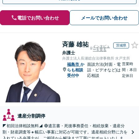
電話でお問い合わせ
メールでお問い合わせ
斉藤 雄祐
茨城県
インタビュ
ーを見る
弁護士
弁護士法人長瀬総合法律事務所 水戸支所
営業時
福島市
か
面談方法(対面・電
らも相談
話・ビデオなど)は
間：本日
受付中
応相談
定休日
遺産分割調停
◤初回法律相談無料◢ 🔴遺言書・死後事務委任・相続放棄・遺産分
割・財産調査等🔸幅広い事案に対応が可能です。遺産相続分野に力を
入れている弁護士が、ご相談から解決まで丁寧にサポートいたしま