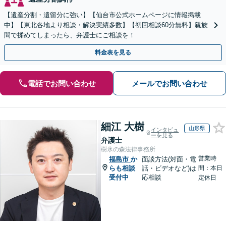
【遺産分割・遺留分に強い】【仙台市公式ホームページに情報掲載
中】【東北各地より相談・解決実績多数】【初回相談60分無料】親族
間で揉めてしまったら、弁護士にご相談を！
料金表を見る
電話でお問い合わせ
メールでお問い合わせ
細江 大樹
山形県
インタビュ
ーを見る
弁護士
樹氷の森法律事務所
営業時
福島市
か
面談方法(対面・電
らも相談
話・ビデオなど)は
間：本日
受付中
応相談
定休日