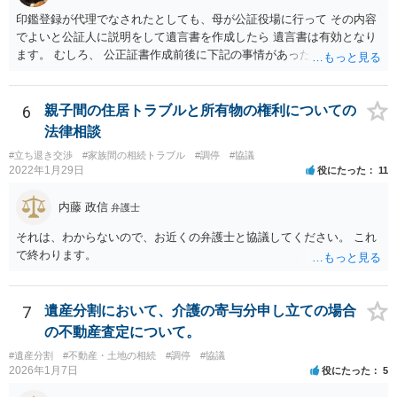
印鑑登録が代理でなされたとしても、母が公証役場に行って その内容
でよいと公証人に説明をして遺言書を作成したら 遺言書は有効となり
ます。 むしろ、 公正証書作成前後に下記の事情があったことが証明で
きれば判断能力がなく 無効だったと主張することが可能です。 翌年1
月に携帯が新しくなった母からの第一声は「ここにいたら殺される」
「面会に来てくれ」で、長男に聞くと「面会は出来ない。俺は携帯電
6
親子間の住居トラブルと所有物の権利についての
話の使い方を教える為に会っている」「母の話は聞かなくて良い」と
法律相談
電話が切れました。その後の電話でも「食事に毒が入っている」「体
#立ち退き交渉
#家族間の相続トラブル
#調停
#協議
にチップが埋められている」等、おかしかったです。 当時の診療記
2022年1月29日
役にたった
11
録、介護認定の資料、介護記録を取得して 弁護士に面談で相談された
方がよいと思います。
内藤 政信
弁護士
それは、わからないので、お近くの弁護士と協議してください。 これ
で終わります。
7
遺産分割において、介護の寄与分申し立ての場合
の不動産査定について。
#遺産分割
#不動産・土地の相続
#調停
#協議
2026年1月7日
役にたった
5