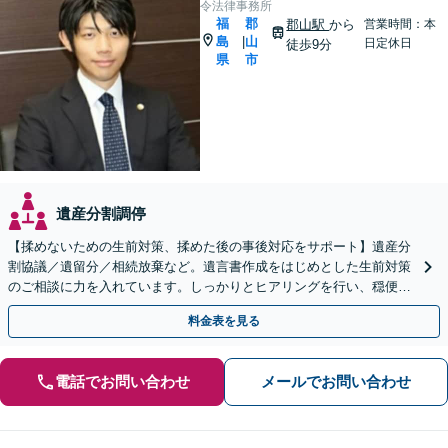
令法律事務所
福
郡
郡山駅
から
営業時間：本
島
山
|
日定休日
徒歩9分
県
市
遺産分割調停
【揉めないための生前対策、揉めた後の事後対応をサポート】遺産分
割協議／遺留分／相続放棄など。遺言書作成をはじめとした生前対策
のご相談に力を入れています。しっかりとヒアリングを行い、穏便な
解決のため最適なアドバイスを致します。【分割払い可能】
料金表を見る
電話でお問い合わせ
メールでお問い合わせ