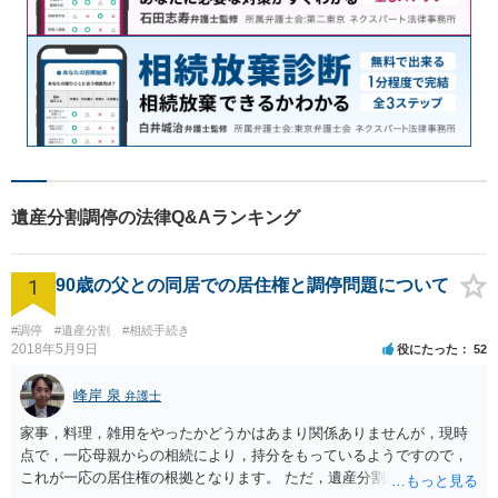
遺産分割調停の法律Q&Aランキング
1
90歳の父との同居での居住権と調停問題について
#調停
#遺産分割
#相続手続き
2018年5月9日
役にたった
52
峰岸 泉
弁護士
家事，料理，雑用をやったかどうかはあまり関係ありませんが，現時
点で，一応母親からの相続により，持分をもっているようですので，
これが一応の居住権の根拠となります。 ただ，遺産分割により，母の