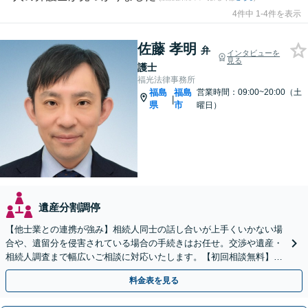
4件中 1-4件を表示
佐藤 孝明
弁
インタビューを
見る
護士
福光法律事務所
福島
福島
営業時間：09:00~20:00（土
|
県
市
曜日）
遺産分割調停
【他士業との連携が強み】相続人同士の話し合いが上手くいかない場
合や、遺留分を侵害されている場合の手続きはお任せ。交渉や遺産・
相続人調査まで幅広いご相談に対応いたします。【初回相談無料】
【出張相談OK】【LINE可】
料金表を見る