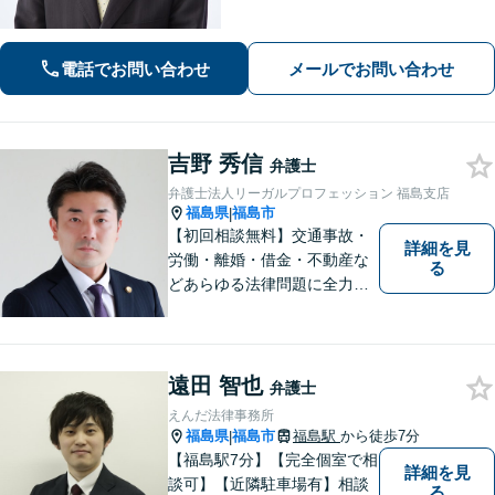
う】
電話でお問い合わせ
メールでお問い合わせ
吉野 秀信
弁護士
弁護士法人リーガルプロフェッション 福島支店
福島県
福島市
|
【初回相談無料】交通事故・
詳細を見
労働・離婚・借金・不動産な
る
どあらゆる法律問題に全力を
尽くします。ご相談者様に寄
り添い、最善の解決策へと導
くことを最も重視ししていま
す。お困りの方はまずはご相
遠田 智也
弁護士
談ください。
えんだ法律事務所
福島県
福島市
福島駅
から徒歩7分
|
【福島駅7分】【完全個室で相
詳細を見
談可】【近隣駐車場有】相談
る