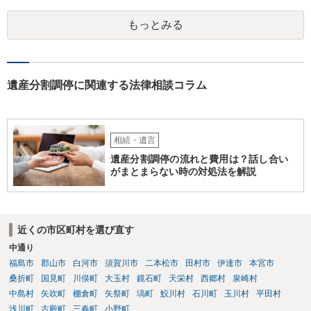
れた方がよいと思います。 倒れた弁護士は脳梗塞で倒れたようで
もっとみる
すが、 判断能力があり、復代理を倒れた弁護士の判断で復代理を
選任したのか 即ち、復代理人の選任は有効なのかという問題もあ
ると思います。
遺産分割調停に関連する法律相談コラム
相続・遺言
遺産分割調停の流れと費用は？話し合い
がまとまらない時の対処法を解説
近くの市区町村を選び直す
中通り
福島市
郡山市
白河市
須賀川市
二本松市
田村市
伊達市
本宮市
桑折町
国見町
川俣町
大玉村
鏡石町
天栄村
西郷村
泉崎村
中島村
矢吹町
棚倉町
矢祭町
塙町
鮫川村
石川町
玉川村
平田村
浅川町
古殿町
三春町
小野町